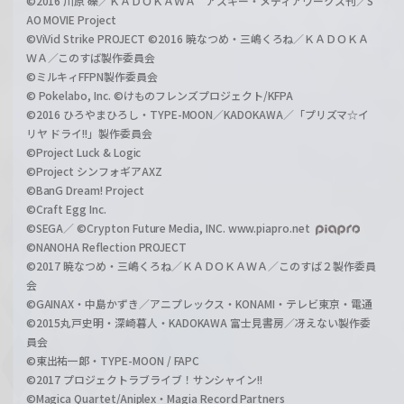
©2016 川原 礫／ＫＡＤＯＫＡＷＡ アスキー・メディアワークス刊／S
AO MOVIE Project
©ViVid Strike PROJECT ©2016 暁なつめ・三嶋くろね／ＫＡＤＯＫＡ
ＷＡ／このすば製作委員会
©ミルキィFFPN製作委員会
© Pokelabo, Inc. ©けものフレンズプロジェクト/KFPA
©2016 ひろやまひろし・TYPE-MOON／KADOKAWA／「プリズマ☆イ
リヤ ドライ!!」製作委員会
©Project Luck & Logic
©Project シンフォギアAXZ
©BanG Dream! Project
©Craft Egg Inc.
©SEGA／ ©Crypton Future Media, INC. www.piapro.net
©NANOHA Reflection PROJECT
©2017 暁なつめ・三嶋くろね／ＫＡＤＯＫＡＷＡ／このすば２製作委員
会
©GAINAX・中島かずき／アニプレックス・KONAMI・テレビ東京・電通
©2015丸戸史明・深崎暮人・KADOKAWA 富士見書房／冴えない製作委
員会
©東出祐一郎・TYPE-MOON / FAPC
©2017 プロジェクトラブライブ！サンシャイン!!
©Magica Quartet/Aniplex・Magia Record Partners