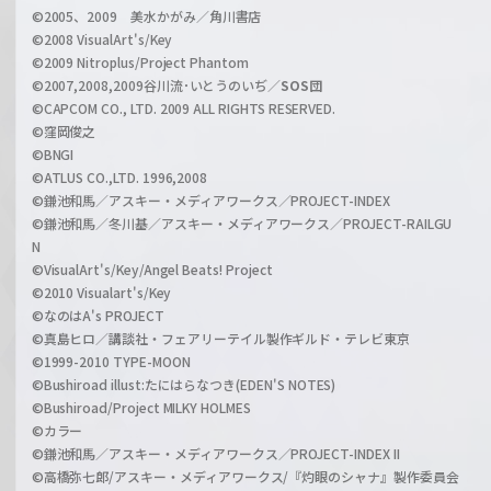
©2005、2009 美水かがみ／角川書店
n
©2008 VisualArt's/Key
e
©2009 Nitroplus/Project Phantom
l
©2007,2008,2009谷川流･いとうのいぢ／
SOS団
©CAPCOM CO., LTD. 2009 ALL RIGHTS RESERVED.
©窪岡俊之
©BNGI
©ATLUS CO.,LTD. 1996,2008
©鎌池和馬／アスキー・メディアワークス／PROJECT-INDEX
©鎌池和馬／冬川基／アスキー・メディアワークス／PROJECT-RAILGU
N
©VisualArt's/Key/Angel Beats! Project
©2010 Visualart's/Key
©なのはA's PROJECT
©真島ヒロ／講談社・フェアリーテイル製作ギルド・テレビ東京
©1999-2010 TYPE-MOON
©Bushiroad illust:たにはらなつき(EDEN'S NOTES)
©Bushiroad/Project MILKY HOLMES
©カラー
©鎌池和馬／アスキー・メディアワークス／PROJECT-INDEX II
©高橋弥七郎/アスキー・メディアワークス/『灼眼のシャナ』製作委員会