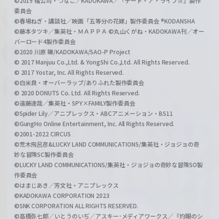
©2019 橘公司・つなこ／KADOKAWA／「デート・ア・ライブⅢ」製作
委員会
©春場ねぎ・講談社／映画「五等分の花嫁」製作委員会 ®KODANSHA
©藤本タツキ／集英社・ＭＡＰＰＡ ©丸山くがね・KADOKAWA刊／オー
バーロード4製作委員会
©2020 川原 礫/KADOKAWA/SAO-P Project
© 2017 Manjuu Co.,Ltd. & YongShi Co.,Ltd. All Rights Reserved.
© 2017 Yostar, Inc. All Rights Reserved.
©白米良・オーバーラップ/ありふれた製作委員会
© 2020 DONUTS Co. Ltd. All Rights Reserved.
©遠藤達哉／集英社・SPY×FAMILY製作委員会
©Spider Lily／アニプレックス・ABCアニメーション・BS11
©GungHo Online Entertainment, Inc. All Rights Reserved.
©2001-2022 CIRCUS
©荒木飛呂彦&LUCKY LAND COMMUNICATIONS/集英社・ジョジョの奇
妙な冒険SC製作委員会
©LUCKY LAND COMMUNICATIONS/集英社・ジョジョの奇妙な冒険SO製
作委員会
©はまじあき／芳文社・アニプレックス
©KADOKAWA CORPORATION 2023
©SNK CORPORATION ALL RIGHTS RESERVED.
©高橋弥七郎／いとうのいぢ／アスキー･メディアワークス／『灼眼のシ