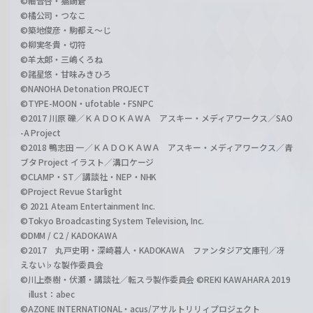
©細音啓・猫鍋蒼
©橘公司・つなこ
©築地俊彦・駒都え～じ
©柳実冬貴・切符
©羊太郎・三嶋くろね
©諸星悠・甘味みきひろ
©NANOHA Detonation PROJECT
©TYPE-MOON・ufotable・FSNPC
©2017 川原 礫／ＫＡＤＯＫＡＷＡ アスキー・メディアワークス／SAO
-A Project
©2018 鴨志田 一／ＫＡＤＯＫＡＷＡ アスキー・メディアワークス／青
ブタ Project イラスト／溝口ケージ
©CLAMP・ST／講談社・NEP・NHK
©Project Revue Starlight
© 2021 Ateam Entertainment Inc.
©Tokyo Broadcasting System Television, Inc.
©DMM / C2 / KADOKAWA
©2017 丸戸史明・深崎暮人・KADOKAWA ファンタジア文庫刊／冴
えない♭な製作委員会
©川上泰樹・伏瀬・講談社／転スラ製作委員会 ©REKI KAWAHARA 2019
illust：abec
©AZONE INTERNATIONAL・acus/アサルトリリィプロジェクト