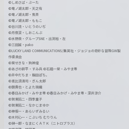
©しめさば・ぶーた
©竜ノ湖太郎・天之有
©竜ノ湖太郎・焦茶
©竜ノ湖太郎・ももこ
©谷川流・いとうのいぢ
©月夜涙・しおこんぶ
©水野良・グループSNE・出渕裕・左
©三田誠・pako
©LUCKY LAND COMMUNICATIONS/集英社・ジョジョの奇妙な冒険GW製
作委員会
©葵せきな・狗神煌
©あざの耕平・すみ兵 ©石踏一榮・みやま零
©井中だちま・飯田ぽち。
©恵比須清司・ぎん太郎
©鏡貴也・とよた瑣織
©春日みかげ・みやま零 ©春日みかげ・みやま零・深井涼介
©賀東招二・四季童子
©賀東招二・なかじまゆか
©神坂一・あらいずみるい
©木村心一・こぶいち むりりん
©榊一郎・なまにくＡＴＫ（ニトロプラス）