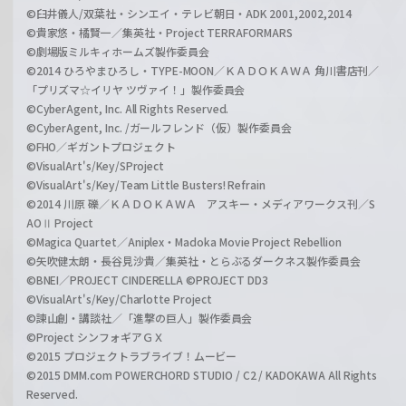
©臼井儀人/双葉社・シンエイ・テレビ朝日・ADK 2001,2002,2014
©貴家悠・橘賢一／集英社・Project TERRAFORMARS
©劇場版ミルキィホームズ製作委員会
©2014 ひろやまひろし・TYPE-MOON／ＫＡＤＯＫＡＷＡ 角川書店刊／
「プリズマ☆イリヤ ツヴァイ！」製作委員会
©CyberAgent, Inc. All Rights Reserved.
©CyberAgent, Inc. /ガールフレンド（仮）製作委員会
©FHO／ギガントプロジェクト
©VisualArt's/Key/SProject
©VisualArt's/Key/Team Little Busters! Refrain
©2014 川原 礫／ＫＡＤＯＫＡＷＡ アスキー・メディアワークス刊／S
AOⅡ Project
©Magica Quartet／Aniplex・Madoka Movie Project Rebellion
©矢吹健太朗・長谷見沙貴／集英社・とらぶるダークネス製作委員会
©BNEI／PROJECT CINDERELLA ©PROJECT DD3
©VisualArt's/Key/Charlotte Project
©諫山創・講談社／「進撃の巨人」製作委員会
©Project シンフォギアＧＸ
©2015 プロジェクトラブライブ！ムービー
©2015 DMM.com POWERCHORD STUDIO / C2 / KADOKAWA All Rights
Reserved.