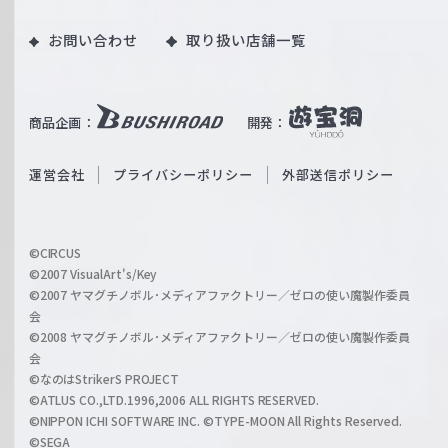
ツ
o
｜
お問い合わせ
取り扱い店舗一覧
u
W
T
e
u
i
b
商品企画：
開発：
ß
e
S
O
運営会社
プライバシーポリシー
外部送信ポリシー
c
f
h
f
w
i
a
©CIRCUS
c
©2007 VisualArt's/Key
r
i
©2007 ヤマグチノボル･メディアファクトリー／ゼロの使い魔製作委員
z
会
a
©2008 ヤマグチノボル･メディアファクトリー／ゼロの使い魔製作委員
l
会
C
©なのはStrikerS PROJECT
h
©ATLUS CO.,LTD.1996,2006 ALL RIGHTS RESERVED.
a
©NIPPON ICHI SOFTWARE INC. ©TYPE-MOON All Rights Reserved.
n
©SEGA