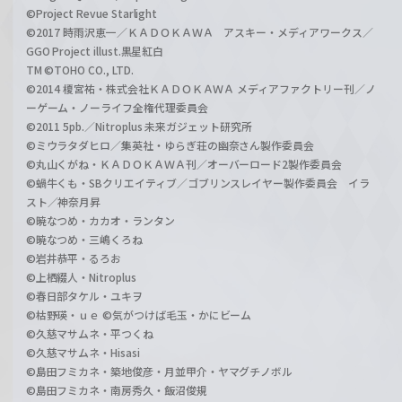
©Project Revue Starlight
©2017 時雨沢恵一／ＫＡＤＯＫＡＷＡ アスキー・メディアワークス／
GGO Project illust.黒星紅白
TM ©TOHO CO., LTD.
©2014 榎宮祐・株式会社ＫＡＤＯＫＡＷＡ メディアファクトリー刊／ノ
ーゲーム・ノーライフ全権代理委員会
©2011 5pb.／Nitroplus 未来ガジェット研究所
©ミウラタダヒロ／集英社・ゆらぎ荘の幽奈さん製作委員会
©丸山くがね・ＫＡＤＯＫＡＷＡ刊／オーバーロード2製作委員会
©蝸牛くも・SBクリエイティブ／ゴブリンスレイヤー製作委員会 イラ
スト／神奈月昇
©暁なつめ・カカオ・ランタン
©暁なつめ・三嶋くろね
©岩井恭平・るろお
©上栖綴人・Nitroplus
©春日部タケル・ユキヲ
©枯野瑛・ｕｅ ©気がつけば毛玉・かにビーム
©久慈マサムネ・平つくね
©久慈マサムネ・Hisasi
©島田フミカネ・築地俊彦・月並甲介・ヤマグチノボル
©島田フミカネ・南房秀久・飯沼俊規