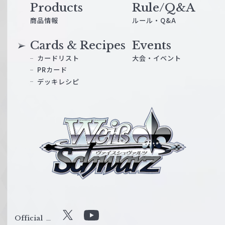
Products
Rule/Q&A
商品情報
ルール・Q&A
Cards & Recipes
Events
カードリスト
大会・イベント
PRカード
デッキレシピ
ヴ
ァ
イ
ス
シ
ュ
ヴ
ァ
ル
Official
X
Y