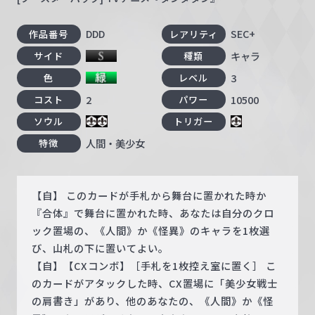
DDD
SEC+
作品番号
レアリティ
キャラ
サイド
種類
3
色
レベル
2
10500
コスト
パワー
ソウル
トリガー
人間・美少女
特徴
【自】 このカードが手札から舞台に置かれた時か
『合体』で舞台に置かれた時、あなたは自分のクロ
ック置場の、《人間》か《怪異》のキャラを1枚選
び、山札の下に置いてよい。
【自】【CXコンボ】［手札を1枚控え室に置く］ こ
のカードがアタックした時、CX置場に「美少女戦士
の肩書き」があり、他のあなたの、《人間》か《怪