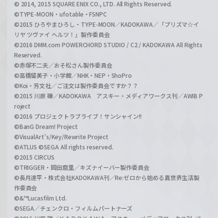
© 2014, 2015 SQUARE ENIX CO., LTD. All Rights Reserved.
©TYPE-MOON・ufotable・FSNPC
©2015 ひろやまひろし・TYPE-MOON／KADOKAWA／「プリズマ☆イ
リヤ ツヴァイ ヘルツ！」製作委員会
©2016 DMM.com POWERCHORD STUDIO / C2 / KADOKAWA All Rights
Reserved.
©赤塚不二夫／おそ松さん製作委員会
©高橋留美子・小学館／NHK・NEP・ShoPro
©Koi・芳文社／ご注文は製作委員会ですか？？
©2015 川原 礫／KADOKAWA アスキー・メディアワークス刊／AWIB P
roject
©2016 プロジェクトラブライブ！サンシャイン!!
©BanG Dream! Project
©VisualArt's/Key/Rewrite Project
©ATLUS ©SEGA All rights reserved.
©2015 CIRCUS
©TRIGGER・岡田麿里／キズナイーバー製作委員会
©長月達平・株式会社KADOKAWA刊／Re:ゼロから始める異世界生活製
作委員会
©&™Lucasfilm Ltd.
©SEGA／チェンクロ・フィルムパートナーズ