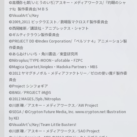
©高橋弥七郎/いとうのいぢ/アスキー・メディアワークス/『灼眼のシャ
ナII』製作委員会/ＭＢＳ
©VisualArt's/Key
©2009,2011 ビックウエスト／劇場版マクロスＦ製作委員会
©西尾維新／講談社・アニプレックス・シャフト
©ギルティクラウン製作委員会
©PROJECT DD ©Index Corporation/「ペルソナ４」アニメーション製
作委員会
©あらゐけいいち・角川書店／東雲研究所
©Nitroplus/TYPE-MOON・ufotable・FZPC
©Magica Quartet/Aniplex・Madoka Partners・MBS
©2012 ヤマグチノボル・メディアファクトリー／ゼロの使い魔Ｆ製作委
員会
©Project シンフォギア
©BNGI／PROJECT iM@S
©2012 MAGES./5pb./Nitroplus
©川原 礫／アスキー・メディアワークス／AW Project
©SEGA / ©Crypton Future Media, Inc. www.crypton.net Illustration
by KEI
©VisualArt's/Key/Team Little Busters!
©川原 礫／アスキー・メディアワークス／SAO Project