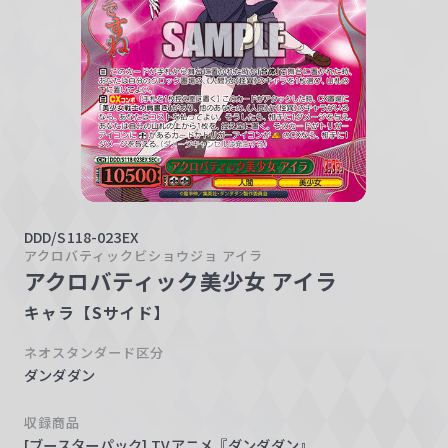
w
a
r
z
DDD/S118-023EX
アクロバティックビショウジョ アイラ
アクロバティック美少女 アイラ
キャラ【Sサイド】
ネオスタンダード区分
ダンダダン
収録商品
[ブースターパック] TVアニメ『ダンダダン』