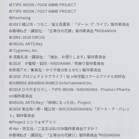
©TYPE-MOON / FGO6 ANIME PROJECT
©TYPE-MOON / FGO7 ANIME PROJECT
©Frontwing
©2013 橘公司・つなこ／富士見書房／「デート･ア･ライブ」製作委員会
©春場ねぎ・講談社／「五等分の花嫁」製作委員会 ®KODANSHA
©2001-2020 CIRCUS
©VISUAL ARTS/Key
© Cygames, Inc.
© 宮島礼吏・講談社／「彼女、お借りします」製作委員会
©2020 夕蜜柑・狐印／KADOKAWA／防振り製作委員会
©赤坂アカ／集英社・かぐや様は告らせたい製作委員会
©2020 プロジェクトラブライブ！虹ヶ咲学園スクールアイドル同好会
©SUNRISE ©BANDAI NAMCO Entertainment Inc.
©2019 ひろやまひろし・TYPE-MOON／KADOKAWA／Prisma☆Phanta
sm製作委員会
©VISUAL ARTS/Key/「神様になった日」Project
©2020 東出祐一郎・橘公司・NOCO/KADOKAWA/「デート・ア・バレッ
ト」製作委員会
©Project シンフォギアＸＶ
© Koi・芳文社／ご注文はBLOOM製作委員会ですか？
©春場ねぎ・講談社／「五等分の花嫁∬」製作委員会 ®KODANSHA