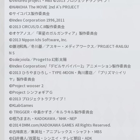
©vividred project・MBS ©2013 プロジェクトラブライブ！
©NANOHA The MOVIE 2nd A's PROJECT
©サイコパス製作委員会
©Index Corporation 1996,2011
©2013 CIRCUS/D.C.III製作委員会
©オケアノス／「翠星のガルガンティア」製作委員会
©2013 Nippon Ichi Software, Inc.
©鎌池和馬／冬川基／アスキー・メディアワークス／PROJECT-RAILGU
N S
©sole;viola／Progetto 幻影太陽
©Index Corporation/「デビルサバイバー2」アニメーション製作委員会
©2013 ひろやまひろし・TYPE-MOON・角川書店／「プリズマ☆イリ
ヤ」製作委員会
©Project wooser 2
©Project シンフォギアＧ
©2013 プロジェクトラブライブ！
©KLabGames
© TRIGGER・中島かずき／キルラキル製作委員会
©橙乃ままれ・KADOKAWA／NHK・NEP
©2014 DMM.com/KADOKAWA GAMES All Rights Reserved.
©古味直志／集英社・アニプレックス・シャフト・MBS
©臼井儀人/双葉社・シンエイ・テレビ朝日・ADK