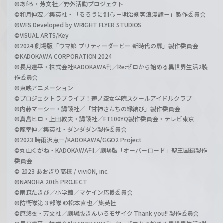
©あfろ・芳文社／野外活動プロジェクト
©和月伸宏／集英社・「るろうに剣心 －明治剣客浪漫譚－」製作委員会
©WFS Developed by WRIGHT FLYER STUDIOS
©VISUAL ARTS/Key
©2024 劇場版「ウマ娘 プリティーダービー 新時代の扉」製作委員会
©KADOKAWA CORPORATION 2024
©長月達平・株式会社KADOKAWA刊／Re:ゼロから始める異世界生活2製
作委員会
©東映アニメーション
©プロジェクトラブライブ！蓮ノ空女学院スクールアイドルクラブ
©内藤マーシー・講談社／「甘神さんちの縁結び」製作委員会
©真島ヒロ・上田敦夫・講談社／FT100YQ製作委員会・テレビ東京
©龍幸伸／集英社・ダンダダン製作委員会
©2023 時雨沢恵一/KADOKAWA/GGO2 Project
©丸山くがね・KADOKAWA刊／劇場版「オーバーロード」聖王国編製作
委員会
© 2023 あおぎり高校 / viviON, inc.
©NANOHA 20th PROJECT
©雨森たきび／小学館／マケイン応援委員会
©防衛隊第３部隊 ©松本直也／集英社
©原悠衣・芳文社／劇場版きんいろモザイク Thank you!! 製作委員会