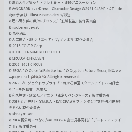
©葦原大介／集英社・テレビ朝日・東映アニメーション
©VANGUARD overDress Character Design ©2021 CLAMP・ST de
sign:伊藤彰 illust:Kinema citrus/獣道
©理不尽な孫の手/MFブックス/「無職転生」製作委員会
©irodori ent post
© MARVEL
©大森藤ノ・SBクリエイティブ/ダンまち4製作委員会
© 2016 COVER Corp.
©D_CIDE TRAUMEREI PROJECT
©CIRCUS/ ©HIKOSEN
©2001-2021 CIRCUS
© SEGA / © Colorful Palette Inc. / © Crypton Future Media, INC. ww
w.piapro.net
All rights reserved.
©2022 プロジェクトラブライブ！虹ヶ咲学園スクールアイドル同好会
©クール教信者／双葉社
©和久井健・講談社／アニメ「東京リベンジャーズ」製作委員会
©2019 丸戸史明・深崎暮人・KADOKAWA ファンタジア文庫刊／映画も
冴えない製作委員会
©Disney/Pixar
©2014 橘公司・つなこ/KADOKAWA 富士見書房刊/「デート・ア・ライ
ブⅡ」製作委員会