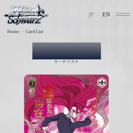
メ
ヴ
ニ
ァ
JP
EN
ュ
イ
ー
ス
Home
Card List
シ
ュ
Card List
ヴ
ァ
カードリスト
ル
ツ
｜
W
e
i
ß
S
c
h