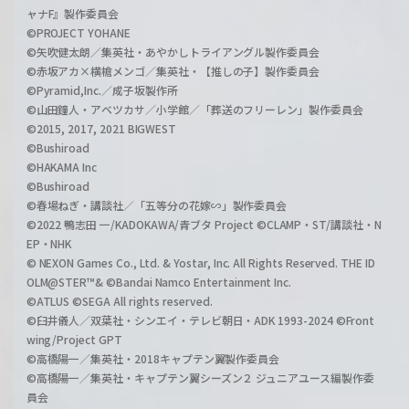
ャナF』製作委員会
©PROJECT YOHANE
©矢吹健太朗／集英社・あやかしトライアングル製作委員会
©赤坂アカ×横槍メンゴ／集英社・【推しの子】製作委員会
©Pyramid,Inc.／成子坂製作所
©山田鐘人・アベツカサ／小学館／「葬送のフリーレン」製作委員会
©2015, 2017, 2021 BIGWEST
©Bushiroad
©HAKAMA Inc
©Bushiroad
©春場ねぎ・講談社／「五等分の花嫁∽」製作委員会
©2022 鴨志田 一/KADOKAWA/青ブタ Project ©CLAMP・ST/講談社・N
EP・NHK
© NEXON Games Co., Ltd. & Yostar, Inc. All Rights Reserved. THE ID
OLM@STER™& ©Bandai Namco Entertainment Inc.
©ATLUS ©SEGA All rights reserved.
©臼井儀人／双葉社・シンエイ・テレビ朝日・ADK 1993-2024 ©Front
wing/Project GPT
©高橋陽一／集英社・2018キャプテン翼製作委員会
©高橋陽一／集英社・キャプテン翼シーズン２ ジュニアユース編製作委
員会