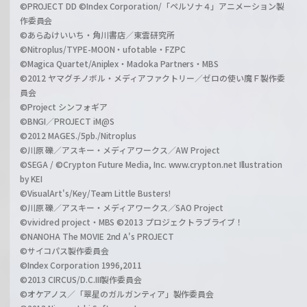
©PROJECT DD ©Index Corporation/「ペルソナ４」アニメーション製
作委員会
©あらゐけいいち・角川書店／東雲研究所
©Nitroplus/TYPE-MOON・ufotable・FZPC
©Magica Quartet/Aniplex・Madoka Partners・MBS
©2012 ヤマグチノボル・メディアファクトリー／ゼロの使い魔Ｆ製作委
員会
©Project シンフォギア
©BNGI／PROJECT iM@S
©2012 MAGES./5pb./Nitroplus
©川原 礫／アスキー・メディアワークス／AW Project
©SEGA / ©Crypton Future Media, Inc. www.crypton.net Illustration
by KEI
©VisualArt's/Key/Team Little Busters!
©川原 礫／アスキー・メディアワークス／SAO Project
©vividred project・MBS ©2013 プロジェクトラブライブ！
©NANOHA The MOVIE 2nd A's PROJECT
©サイコパス製作委員会
©Index Corporation 1996,2011
©2013 CIRCUS/D.C.III製作委員会
©オケアノス／「翠星のガルガンティア」製作委員会