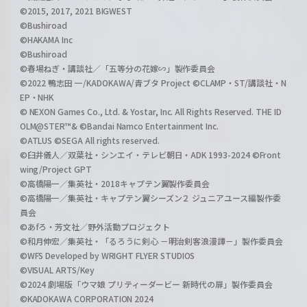
©2015, 2017, 2021 BIGWEST
©Bushiroad
©HAKAMA Inc
©Bushiroad
©春場ねぎ・講談社／「五等分の花嫁∽」製作委員会
©2022 鴨志田 一/KADOKAWA/青ブタ Project ©CLAMP・ST/講談社・N
EP・NHK
© NEXON Games Co., Ltd. & Yostar, Inc. All Rights Reserved. THE ID
OLM@STER™& ©Bandai Namco Entertainment Inc.
©ATLUS ©SEGA All rights reserved.
©臼井儀人／双葉社・シンエイ・テレビ朝日・ADK 1993-2024 ©Front
wing/Project GPT
©高橋陽一／集英社・2018キャプテン翼製作委員会
©高橋陽一／集英社・キャプテン翼シーズン２ ジュニアユース編製作委
員会
©あfろ・芳文社／野外活動プロジェクト
©和月伸宏／集英社・「るろうに剣心 －明治剣客浪漫譚－」製作委員会
©WFS Developed by WRIGHT FLYER STUDIOS
©VISUAL ARTS/Key
©2024 劇場版「ウマ娘 プリティーダービー 新時代の扉」製作委員会
©KADOKAWA CORPORATION 2024