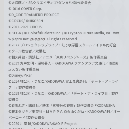
©大森藤ノ・SBクリエイティブ/ダンまち4製作委員会
© 2016 COVER Corp.
©D_CIDE TRAUMEREI PROJECT
©CIRCUS/ ©HIKOSEN
©2001-2021 CIRCUS
© SEGA / © Colorful Palette Inc. / © Crypton Future Media, INC. ww
w.piapro.net
All rights reserved.
©2022 プロジェクトラブライブ！虹ヶ咲学園スクールアイドル同好会
©クール教信者／双葉社
©和久井健・講談社／アニメ「東京リベンジャーズ」製作委員会
©2019 丸戸史明・深崎暮人・KADOKAWA ファンタジア文庫刊／映画も
冴えない製作委員会
©Disney/Pixar
©2014 橘公司・つなこ/KADOKAWA 富士見書房刊/「デート・ア・ライ
ブⅡ」製作委員会
©2019 橘公司・つなこ／KADOKAWA／「デート・ア・ライブⅢ」製作
委員会
©春場ねぎ・講談社／映画「五等分の花嫁」製作委員会 ®KODANSHA
©藤本タツキ／集英社・ＭＡＰＰＡ ©丸山くがね・KADOKAWA刊／オー
バーロード4製作委員会
©2020 川原 礫/KADOKAWA/SAO-P Project