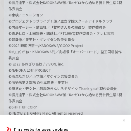
©長月達平・株式会社KADOKAWA刊／Re:ゼロから始める異世界生活2製
作委員会
©東映アニメーション
©プロジェクトラブライブ！蓮ノ空女学院スクールアイドルクラブ
©内藤マーシー・講談社／「甘神さんちの縁結び」製作委員会
©真島ヒロ・上田敦夫・講談社／FT100YQ製作委員会・テレビ東京
©龍幸伸／集英社・ダンダダン製作委員会
©2023 時雨沢恵一/KADOKAWA/GGO2 Project
©丸山くがね・KADOKAWA刊／劇場版「オーバーロード」聖王国編製作
委員会
© 2023 あおぎり高校 / viviON, inc.
©NANOHA 20th PROJECT
©雨森たきび／小学館／マケイン応援委員会
©防衛隊第３部隊 ©松本直也／集英社
©原悠衣・芳文社／劇場版きんいろモザイク Thank you!! 製作委員会
©長月達平・株式会社KADOKAWA刊／Re:ゼロから始める異世界生活3製
作委員会
©SHIFT UP CORP.
© NEOWIZ & GAMFS N inc. All rights reserved.
©ATLUS. ©SEGA.
✕
©GIRLS und PANZER Projekt
This website uses cookies