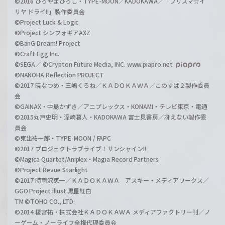
©2016 ひろやまひろし・TYPE-MOON／KADOKAWA／「プリズマ☆イ
リヤ ドライ!!」製作委員会
©Project Luck & Logic
©Project シンフォギアAXZ
©BanG Dream! Project
©Craft Egg Inc.
©SEGA／ ©Crypton Future Media, INC. www.piapro.net
©NANOHA Reflection PROJECT
©2017 暁なつめ・三嶋くろね／ＫＡＤＯＫＡＷＡ／このすば２製作委員
会
©GAINAX・中島かずき／アニプレックス・KONAMI・テレビ東京・電通
©2015丸戸史明・深崎暮人・KADOKAWA 富士見書房／冴えない製作委
員会
©東出祐一郎・TYPE-MOON / FAPC
©2017 プロジェクトラブライブ！サンシャイン!!
©Magica Quartet/Aniplex・Magia Record Partners
©Project Revue Starlight
©2017 時雨沢恵一／ＫＡＤＯＫＡＷＡ アスキー・メディアワークス／
GGO Project illust.黒星紅白
TM ©TOHO CO., LTD.
©2014 榎宮祐・株式会社ＫＡＤＯＫＡＷＡ メディアファクトリー刊／ノ
ーゲーム・ノーライフ全権代理委員会