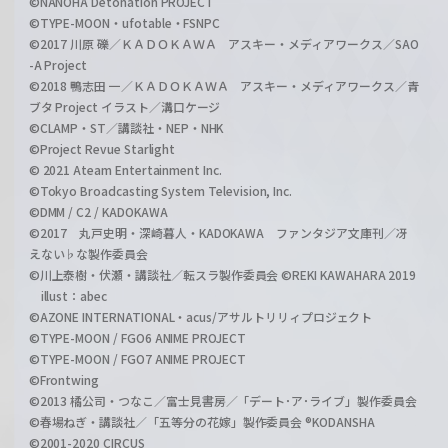
©NANOHA Detonation PROJECT
©TYPE-MOON・ufotable・FSNPC
©2017 川原 礫／ＫＡＤＯＫＡＷＡ アスキー・メディアワークス／SAO
-A Project
©2018 鴨志田 一／ＫＡＤＯＫＡＷＡ アスキー・メディアワークス／青
ブタ Project イラスト／溝口ケージ
©CLAMP・ST／講談社・NEP・NHK
©Project Revue Starlight
© 2021 Ateam Entertainment Inc.
©Tokyo Broadcasting System Television, Inc.
©DMM / C2 / KADOKAWA
©2017 丸戸史明・深崎暮人・KADOKAWA ファンタジア文庫刊／冴
えない♭な製作委員会
©川上泰樹・伏瀬・講談社／転スラ製作委員会 ©REKI KAWAHARA 2019
illust：abec
©AZONE INTERNATIONAL・acus/アサルトリリィプロジェクト
©TYPE-MOON / FGO6 ANIME PROJECT
©TYPE-MOON / FGO7 ANIME PROJECT
©Frontwing
©2013 橘公司・つなこ／富士見書房／「デート･ア･ライブ」製作委員会
©春場ねぎ・講談社／「五等分の花嫁」製作委員会 ®KODANSHA
©2001-2020 CIRCUS