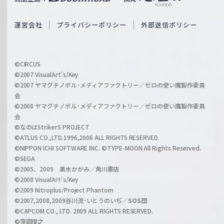
ß
e
S
O
運営会社
プライバシーポリシー
外部送信ポリシー
c
f
h
f
w
i
a
©CIRCUS
c
©2007 VisualArt's/Key
r
i
©2007 ヤマグチノボル･メディアファクトリー／ゼロの使い魔製作委員
z
会
a
©2008 ヤマグチノボル･メディアファクトリー／ゼロの使い魔製作委員
l
会
C
©なのはStrikerS PROJECT
h
©ATLUS CO.,LTD.1996,2006 ALL RIGHTS RESERVED.
a
©NIPPON ICHI SOFTWARE INC. ©TYPE-MOON All Rights Reserved.
n
©SEGA
©2005、2009 美水かがみ／角川書店
n
©2008 VisualArt's/Key
e
©2009 Nitroplus/Project Phantom
l
©2007,2008,2009谷川流･いとうのいぢ／
SOS団
©CAPCOM CO., LTD. 2009 ALL RIGHTS RESERVED.
©窪岡俊之