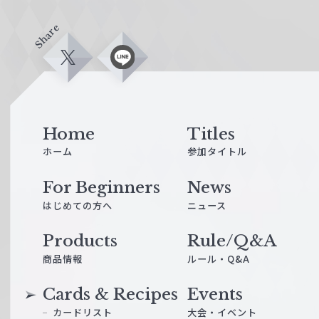
Share
X
L
i
n
e
Home
Titles
ホーム
参加タイトル
For Beginners
News
はじめての方へ
ニュース
Products
Rule/Q&A
商品情報
ルール・Q&A
Cards & Recipes
Events
カードリスト
大会・イベント