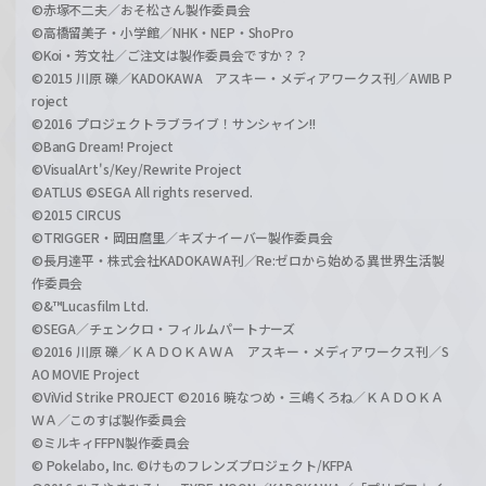
©赤塚不二夫／おそ松さん製作委員会
©高橋留美子・小学館／NHK・NEP・ShoPro
©Koi・芳文社／ご注文は製作委員会ですか？？
©2015 川原 礫／KADOKAWA アスキー・メディアワークス刊／AWIB P
roject
©2016 プロジェクトラブライブ！サンシャイン!!
©BanG Dream! Project
©VisualArt's/Key/Rewrite Project
©ATLUS ©SEGA All rights reserved.
©2015 CIRCUS
©TRIGGER・岡田麿里／キズナイーバー製作委員会
©長月達平・株式会社KADOKAWA刊／Re:ゼロから始める異世界生活製
作委員会
©&™Lucasfilm Ltd.
©SEGA／チェンクロ・フィルムパートナーズ
©2016 川原 礫／ＫＡＤＯＫＡＷＡ アスキー・メディアワークス刊／S
AO MOVIE Project
©ViVid Strike PROJECT ©2016 暁なつめ・三嶋くろね／ＫＡＤＯＫＡ
ＷＡ／このすば製作委員会
©ミルキィFFPN製作委員会
© Pokelabo, Inc. ©けものフレンズプロジェクト/KFPA