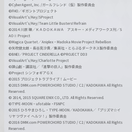
©CyberAgent, Inc. /ガールフレンド（仮）製作委員会
©FHO／ギガントプロジェクト
©VisualArt's/Key/SProject
©VisualArt's/Key/Team Little Busters! Refrain
©2014 川原 礫／ＫＡＤＯＫＡＷＡ アスキー・メディアワークス刊／S
AOⅡ Project
©Magica Quartet／Aniplex・Madoka Movie Project Rebellion
©矢吹健太朗・長谷見沙貴／集英社・とらぶるダークネス製作委員会
©BNEI／PROJECT CINDERELLA ©PROJECT DD3
©VisualArt's/Key/Charlotte Project
©諫山創・講談社／「進撃の巨人」製作委員会
©Project シンフォギアＧＸ
©2015 プロジェクトラブライブ！ムービー
©2015 DMM.com POWERCHORD STUDIO / C2 / KADOKAWA All Rights
Reserved.
© 2014, 2015 SQUARE ENIX CO., LTD. All Rights Reserved.
©TYPE-MOON・ufotable・FSNPC
©2015 ひろやまひろし・TYPE-MOON／KADOKAWA／「プリズマ☆イ
リヤ ツヴァイ ヘルツ！」製作委員会
©2016 DMM.com POWERCHORD STUDIO / C2 / KADOKAWA All Rights
Reserved.