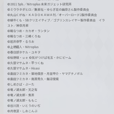
©2011 5pb.／Nitroplus 未来ガジェット研究所
©ミウラタダヒロ／集英社・ゆらぎ荘の幽奈さん製作委員会
©丸山くがね・ＫＡＤＯＫＡＷＡ刊／オーバーロード2製作委員会
©蝸牛くも・SBクリエイティブ／ゴブリンスレイヤー製作委員会 イラ
スト／神奈月昇
©暁なつめ・カカオ・ランタン
©暁なつめ・三嶋くろね
©岩井恭平・るろお
©上栖綴人・Nitroplus
©春日部タケル・ユキヲ
©枯野瑛・ｕｅ ©気がつけば毛玉・かにビーム
©久慈マサムネ・平つくね
©久慈マサムネ・Hisasi
©島田フミカネ・築地俊彦・月並甲介・ヤマグチノボル
©島田フミカネ・南房秀久・飯沼俊規
©しめさば・ぶーた
©竜ノ湖太郎・天之有
©竜ノ湖太郎・焦茶
©竜ノ湖太郎・ももこ
©谷川流・いとうのいぢ
©月夜涙・しおこんぶ