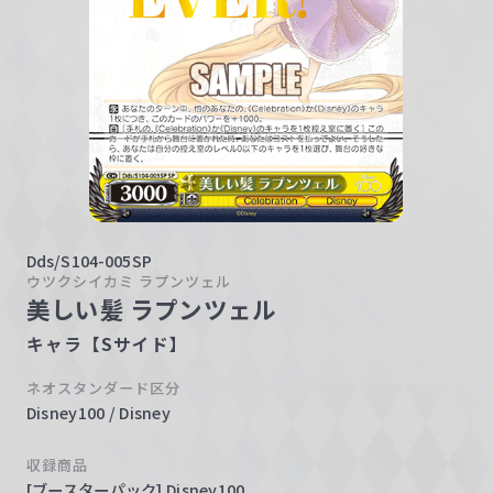
w
a
r
z
Dds/S104-005SP
ウツクシイカミ ラプンツェル
美しい髪 ラプンツェル
キャラ【Sサイド】
ネオスタンダード区分
Disney100 / Disney
収録商品
[ブースターパック] Disney100