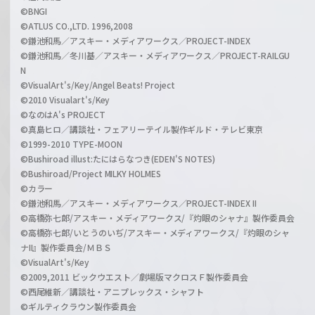
©BNGI
©ATLUS CO.,LTD. 1996,2008
©鎌池和馬／アスキー・メディアワークス／PROJECT-INDEX
©鎌池和馬／冬川基／アスキー・メディアワークス／PROJECT-RAILGU
N
©VisualArt's/Key/Angel Beats! Project
©2010 Visualart's/Key
©なのはA's PROJECT
©真島ヒロ／講談社・フェアリーテイル製作ギルド・テレビ東京
©1999-2010 TYPE-MOON
©Bushiroad illust:たにはらなつき(EDEN'S NOTES)
©Bushiroad/Project MILKY HOLMES
©カラー
©鎌池和馬／アスキー・メディアワークス／PROJECT-INDEX II
©高橋弥七郎/アスキー・メディアワークス/『灼眼のシャナ』製作委員会
©高橋弥七郎/いとうのいぢ/アスキー・メディアワークス/『灼眼のシャ
ナII』製作委員会/ＭＢＳ
©VisualArt's/Key
©2009,2011 ビックウエスト／劇場版マクロスＦ製作委員会
©西尾維新／講談社・アニプレックス・シャフト
©ギルティクラウン製作委員会