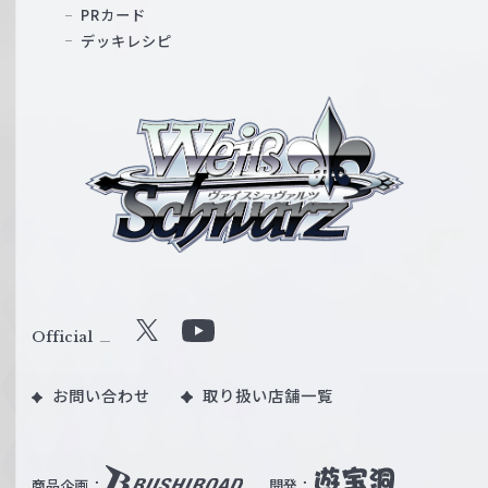
PRカード
デッキレシピ
ヴ
ァ
イ
ス
シ
ュ
ヴ
ァ
ル
Official
X
Y
ツ
o
｜
お問い合わせ
取り扱い店舗一覧
u
W
T
e
u
i
b
商品企画：
開発：