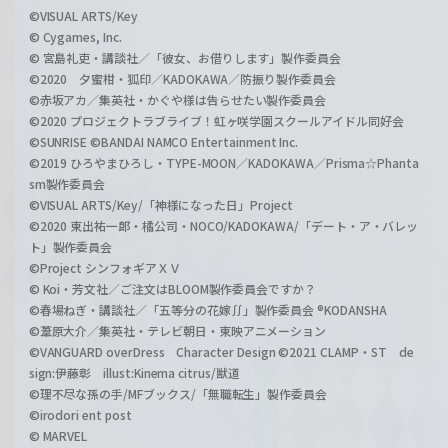
©VISUAL ARTS/Key
© Cygames, Inc.
© 宮島礼吏・講談社／「彼女、お借りします」製作委員会
©2020 夕蜜柑・狐印／KADOKAWA／防振り製作委員会
©赤坂アカ／集英社・かぐや様は告らせたい製作委員会
©2020 プロジェクトラブライブ！虹ヶ咲学園スクールアイドル同好会
©SUNRISE ©BANDAI NAMCO Entertainment Inc.
©2019 ひろやまひろし・TYPE-MOON／KADOKAWA／Prisma☆Phanta
sm製作委員会
©VISUAL ARTS/Key/「神様になった日」Project
©2020 東出祐一郎・橘公司・NOCO/KADOKAWA/「デート・ア・バレッ
ト」製作委員会
©Project シンフォギアＸＶ
© Koi・芳文社／ご注文はBLOOM製作委員会ですか？
©春場ねぎ・講談社／「五等分の花嫁∬」製作委員会 ®KODANSHA
©葦原大介／集英社・テレビ朝日・東映アニメーション
©VANGUARD overDress Character Design ©2021 CLAMP・ST de
sign:伊藤彰 illust:Kinema citrus/獣道
©理不尽な孫の手/MFブックス/「無職転生」製作委員会
©irodori ent post
© MARVEL