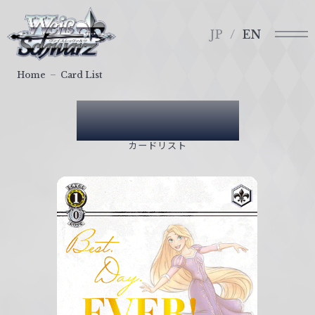
メ
ヴ
ニ
ァ
JP
EN
ュ
イ
ー
ス
Home
Card List
シ
ュ
Card List
ヴ
ァ
カードリスト
ル
ツ
｜
W
e
i
ß
S
c
h