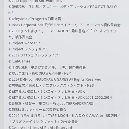
©2013 Nippon Ichi Software, Inc.
©鎌池和馬／冬川基／アスキー・メディアワークス／PROJECT-RAILGU
N S
©sole;viola／Progetto 幻影太陽
©Index Corporation/「デビルサバイバー2」アニメーション製作委員会
©2013 ひろやまひろし・TYPE-MOON・角川書店／「プリズマ☆イリ
ヤ」製作委員会
©Project wooser 2
©Project シンフォギアＧ
©2013 プロジェクトラブライブ！
©KLabGames
© TRIGGER・中島かずき／キルラキル製作委員会
©橙乃ままれ・KADOKAWA／NHK・NEP
©2014 DMM.com/KADOKAWA GAMES All Rights Reserved.
©古味直志／集英社・アニプレックス・シャフト・MBS
©臼井儀人/双葉社・シンエイ・テレビ朝日・ADK
©臼井儀人/双葉社・シンエイ・テレビ朝日・ADK 2001,2002,2014
©貴家悠・橘賢一／集英社・Project TERRAFORMARS
©劇場版ミルキィホームズ製作委員会
©2014 ひろやまひろし・TYPE-MOON／ＫＡＤＯＫＡＷＡ 角川書店刊／
「プリズマ☆イリヤ ツヴァイ！」製作委員会
©CyberAgent, Inc. All Rights Reserved.