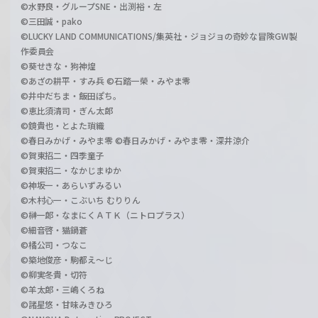
©水野良・グループSNE・出渕裕・左
©三田誠・pako
©LUCKY LAND COMMUNICATIONS/集英社・ジョジョの奇妙な冒険GW製
作委員会
©葵せきな・狗神煌
©あざの耕平・すみ兵 ©石踏一榮・みやま零
©井中だちま・飯田ぽち。
©恵比須清司・ぎん太郎
©鏡貴也・とよた瑣織
©春日みかげ・みやま零 ©春日みかげ・みやま零・深井涼介
©賀東招二・四季童子
©賀東招二・なかじまゆか
©神坂一・あらいずみるい
©木村心一・こぶいち むりりん
©榊一郎・なまにくＡＴＫ（ニトロプラス）
©細音啓・猫鍋蒼
©橘公司・つなこ
©築地俊彦・駒都え～じ
©柳実冬貴・切符
©羊太郎・三嶋くろね
©諸星悠・甘味みきひろ