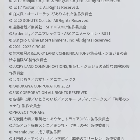
© 2017 Manjuu Co.,Ltd. & YongShi Co.,Ltd. All Rights Reserved.
© 2017 Yostar, Inc. All Rights Reserved.
©白米良・オーバーラップ/ありふれた製作委員会
© 2020 DONUTS Co. Ltd. All Rights Reserved.
©遠藤達哉／集英社・SPY×FAMILY製作委員会
©Spider Lily／アニプレックス・ABCアニメーション・BS11
©GungHo Online Entertainment, Inc. All Rights Reserved.
©2001-2022 CIRCUS
©荒木飛呂彦&LUCKY LAND COMMUNICATIONS/集英社・ジョジョの奇
妙な冒険SC製作委員会
©LUCKY LAND COMMUNICATIONS/集英社・ジョジョの奇妙な冒険SO製
作委員会
©はまじあき／芳文社・アニプレックス
©KADOKAWA CORPORATION 2023
©SNK CORPORATION ALL RIGHTS RESERVED.
©高橋弥七郎／いとうのいぢ／アスキー･メディアワークス／『灼眼のシ
ャナF』製作委員会
©PROJECT YOHANE
©矢吹健太朗／集英社・あやかしトライアングル製作委員会
©赤坂アカ×横槍メンゴ／集英社・【推しの子】製作委員会
©Pyramid,Inc.／成子坂製作所
©山田鐘人・アベツカサ／小学館／「葬送のフリーレン」製作委員会