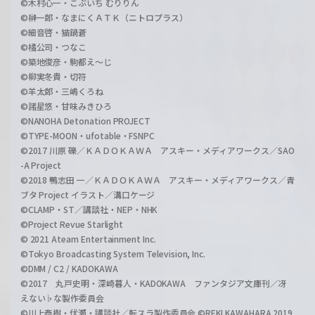
©木村心一・こぶいち むりりん
©榊一郎・なまにくＡＴＫ（ニトロプラス）
©細音啓・猫鍋蒼
©橘公司・つなこ
©築地俊彦・駒都え～じ
©柳実冬貴・切符
©羊太郎・三嶋くろね
©諸星悠・甘味みきひろ
©NANOHA Detonation PROJECT
©TYPE-MOON・ufotable・FSNPC
©2017 川原 礫／ＫＡＤＯＫＡＷＡ アスキー・メディアワークス／SAO
-A Project
©2018 鴨志田 一／ＫＡＤＯＫＡＷＡ アスキー・メディアワークス／青
ブタ Project イラスト／溝口ケージ
©CLAMP・ST／講談社・NEP・NHK
©Project Revue Starlight
© 2021 Ateam Entertainment Inc.
©Tokyo Broadcasting System Television, Inc.
©DMM / C2 / KADOKAWA
©2017 丸戸史明・深崎暮人・KADOKAWA ファンタジア文庫刊／冴
えない♭な製作委員会
©川上泰樹・伏瀬・講談社／転スラ製作委員会 ©REKI KAWAHARA 2019