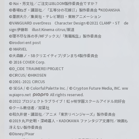
© Koi・芳文社／ご注文はBLOOM製作委員会ですか？
©春場ねぎ・講談社／「五等分の花嫁∬」製作委員会 ®KODANSHA
©葦原大介／集英社・テレビ朝日・東映アニメーション
©VANGUARD overDress Character Design ©2021 CLAMP・ST de
sign:伊藤彰 illust:Kinema citrus/獣道
©理不尽な孫の手/MFブックス/「無職転生」製作委員会
©irodori ent post
© MARVEL
©大森藤ノ・SBクリエイティブ/ダンまち4製作委員会
© 2016 COVER Corp.
©D_CIDE TRAUMEREI PROJECT
©CIRCUS/ ©HIKOSEN
©2001-2021 CIRCUS
© SEGA / © Colorful Palette Inc. / © Crypton Future Media, INC. ww
w.piapro.net
All rights reserved.
©2022 プロジェクトラブライブ！虹ヶ咲学園スクールアイドル同好会
©クール教信者／双葉社
©和久井健・講談社／アニメ「東京リベンジャーズ」製作委員会
©2019 丸戸史明・深崎暮人・KADOKAWA ファンタジア文庫刊／映画も
冴えない製作委員会
©Disney/Pixar