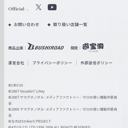
ル
Official
X
Y
ツ
o
｜
お問い合わせ
取り扱い店舗一覧
u
W
T
e
u
i
b
商品企画：
開発：
ß
e
S
O
運営会社
プライバシーポリシー
外部送信ポリシー
c
f
h
f
w
i
a
©CIRCUS
c
©2007 VisualArt's/Key
r
i
©2007 ヤマグチノボル･メディアファクトリー／ゼロの使い魔製作委員
z
会
a
©2008 ヤマグチノボル･メディアファクトリー／ゼロの使い魔製作委員
l
会
C
©なのはStrikerS PROJECT
h
©ATLUS CO.,LTD.1996,2006 ALL RIGHTS RESERVED.