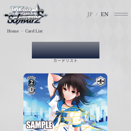
メ
ヴ
ニ
ァ
JP
EN
ュ
イ
ー
ス
Home
Card List
シ
ュ
Card List
ヴ
ァ
カードリスト
ル
ツ
｜
W
e
i
ß
S
c
h