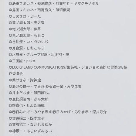
©島田フミカネ・築地俊彦・月並甲介・ヤマグチノボル
©島田フミカネ・南房秀久・飯沼俊規
©しめさば・ぶーた
©竜ノ湖太郎・天之有
©竜ノ湖太郎・焦茶
©竜ノ湖太郎・ももこ
©谷川流・いとうのいぢ
©月夜涙・しおこんぶ
©水野良・グループSNE・出渕裕・左
©三田誠・pako
©LUCKY LAND COMMUNICATIONS/集英社・ジョジョの奇妙な冒険GW製
作委員会
©葵せきな・狗神煌
©あざの耕平・すみ兵 ©石踏一榮・みやま零
©井中だちま・飯田ぽち。
©恵比須清司・ぎん太郎
©鏡貴也・とよた瑣織
©春日みかげ・みやま零 ©春日みかげ・みやま零・深井涼介
©賀東招二・四季童子
©賀東招二・なかじまゆか
©神坂一・あらいずみるい