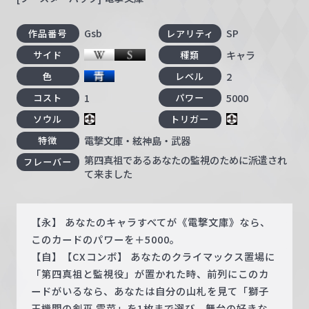
Gsb
SP
作品番号
レアリティ
キャラ
サイド
種類
2
色
レベル
1
5000
コスト
パワー
ソウル
トリガー
電撃文庫・絃神島・武器
特徴
第四真祖であるあなたの監視のために派遣され
フレーバー
て来ました
【永】 あなたのキャラすべてが《電撃文庫》なら、
このカードのパワーを＋5000。
【自】【CXコンボ】 あなたのクライマックス置場に
「第四真祖と監視役」が置かれた時、前列にこのカ
ードがいるなら、あなたは自分の山札を見て「獅子
王機関の剣巫 雪菜」を1枚まで選び、舞台の好きな