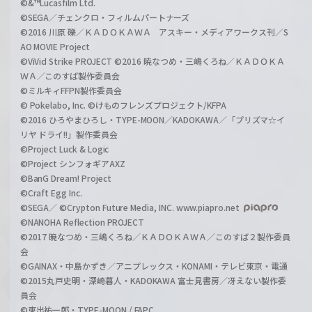
©&™Lucasfilm Ltd.
©SEGA／チェンクロ・フィルムパートナーズ
©2016 川原 礫／ＫＡＤＯＫＡＷＡ アスキー・メディアワークス刊／S
AO MOVIE Project
©ViVid Strike PROJECT ©2016 暁なつめ・三嶋くろね／ＫＡＤＯＫＡ
ＷＡ／このすば製作委員会
©ミルキィFFPN製作委員会
© Pokelabo, Inc. ©けものフレンズプロジェクト/KFPA
©2016 ひろやまひろし・TYPE-MOON／KADOKAWA／「プリズマ☆イ
リヤ ドライ!!」製作委員会
©Project Luck & Logic
©Project シンフォギアAXZ
©BanG Dream! Project
©Craft Egg Inc.
©SEGA／ ©Crypton Future Media, INC. www.piapro.net
©NANOHA Reflection PROJECT
©2017 暁なつめ・三嶋くろね／ＫＡＤＯＫＡＷＡ／このすば２製作委員
会
©GAINAX・中島かずき／アニプレックス・KONAMI・テレビ東京・電通
©2015丸戸史明・深崎暮人・KADOKAWA 富士見書房／冴えない製作委
員会
©東出祐一郎・TYPE-MOON / FAPC