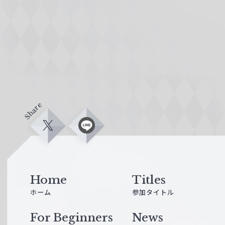
Share
X
L
i
n
e
Home
Titles
ホーム
参加タイトル
For Beginners
News