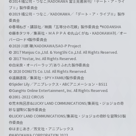
©2014 橘公司・つなこ/KADOKAWA 富士見書房刊/「デート・ア・ライ
ブⅡ」製作委員会
©2019 橘公司・つなこ／KADOKAWA／「デート・ア・ライブⅢ」製作
委員会
©春場ねぎ・講談社／映画「五等分の花嫁」製作委員会 ®KODANSHA
©藤本タツキ／集英社・ＭＡＰＰＡ ©丸山くがね・KADOKAWA刊／オー
バーロード4製作委員会
©2020 川原 礫/KADOKAWA/SAO-P Project
© 2017 Manjuu Co.,Ltd. & YongShi Co.,Ltd. All Rights Reserved.
© 2017 Yostar, Inc. All Rights Reserved.
©白米良・オーバーラップ/ありふれた製作委員会
© 2020 DONUTS Co. Ltd. All Rights Reserved.
©遠藤達哉／集英社・SPY×FAMILY製作委員会
©Spider Lily／アニプレックス・ABCアニメーション・BS11
©GungHo Online Entertainment, Inc. All Rights Reserved.
©2001-2022 CIRCUS
©荒木飛呂彦&LUCKY LAND COMMUNICATIONS/集英社・ジョジョの奇
妙な冒険SC製作委員会
©LUCKY LAND COMMUNICATIONS/集英社・ジョジョの奇妙な冒険SO製
作委員会
©はまじあき／芳文社・アニプレックス
©KADOKAWA CORPORATION 2023