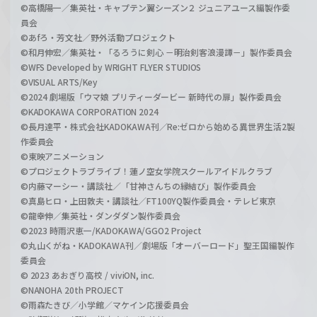
©高橋陽一／集英社・キャプテン翼シーズン２ ジュニアユース編製作委
員会
©あfろ・芳文社／野外活動プロジェクト
©和月伸宏／集英社・「るろうに剣心 －明治剣客浪漫譚－」製作委員会
©WFS Developed by WRIGHT FLYER STUDIOS
©VISUAL ARTS/Key
©2024 劇場版「ウマ娘 プリティーダービー 新時代の扉」製作委員会
©KADOKAWA CORPORATION 2024
©長月達平・株式会社KADOKAWA刊／Re:ゼロから始める異世界生活2製
作委員会
©東映アニメーション
©プロジェクトラブライブ！蓮ノ空女学院スクールアイドルクラブ
©内藤マーシー・講談社／「甘神さんちの縁結び」製作委員会
©真島ヒロ・上田敦夫・講談社／FT100YQ製作委員会・テレビ東京
©龍幸伸／集英社・ダンダダン製作委員会
©2023 時雨沢恵一/KADOKAWA/GGO2 Project
©丸山くがね・KADOKAWA刊／劇場版「オーバーロード」聖王国編製作
委員会
© 2023 あおぎり高校 / viviON, inc.
©NANOHA 20th PROJECT
©雨森たきび／小学館／マケイン応援委員会