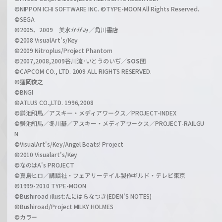
a
©NIPPON ICHI SOFTWARE INC. ©TYPE-MOON All Rights Reserved.
n
©SEGA
©2005、2009 美水かがみ／角川書店
n
©2008 VisualArt's/Key
e
©2009 Nitroplus/Project Phantom
l
©2007,2008,2009谷川流･いとうのいぢ／
SOS団
©CAPCOM CO., LTD. 2009 ALL RIGHTS RESERVED.
©窪岡俊之
©BNGI
©ATLUS CO.,LTD. 1996,2008
©鎌池和馬／アスキー・メディアワークス／PROJECT-INDEX
©鎌池和馬／冬川基／アスキー・メディアワークス／PROJECT-RAILGU
N
©VisualArt's/Key/Angel Beats! Project
©2010 Visualart's/Key
©なのはA's PROJECT
©真島ヒロ／講談社・フェアリーテイル製作ギルド・テレビ東京
©1999-2010 TYPE-MOON
©Bushiroad illust:たにはらなつき(EDEN'S NOTES)
©Bushiroad/Project MILKY HOLMES
©カラー