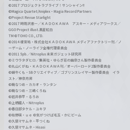
©2017 プロジェクトラブライブ！サンシャイン!!
©Magica Quartet/Aniplex・Magia Record Partners
©Project Revue Starlight
©2017 時雨沢恵一／ＫＡＤＯＫＡＷＡ アスキー・メディアワークス／
GGO Project illust.黒星紅白
TM ©TOHO CO., LTD.
©2014 榎宮祐・株式会社ＫＡＤＯＫＡＷＡ メディアファクトリー刊／ノ
ーゲーム・ノーライフ全権代理委員会
©2011 5pb.／Nitroplus 未来ガジェット研究所
©ミウラタダヒロ／集英社・ゆらぎ荘の幽奈さん製作委員会
©丸山くがね・ＫＡＤＯＫＡＷＡ刊／オーバーロード2製作委員会
©蝸牛くも・SBクリエイティブ／ゴブリンスレイヤー製作委員会 イラ
スト／神奈月昇
©暁なつめ・カカオ・ランタン
©暁なつめ・三嶋くろね
©岩井恭平・るろお
©上栖綴人・Nitroplus
©春日部タケル・ユキヲ
©枯野瑛・ｕｅ ©気がつけば毛玉・かにビーム
©久慈マサムネ・平つくね
©久慈マサムネ・Hisasi