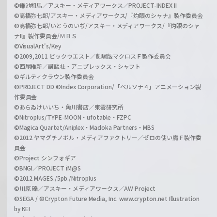
©鎌池和馬／アスキー・メディアワークス／PROJECT-INDEX II
©高橋弥七郎/アスキー・メディアワークス/『灼眼のシャナ』製作委員会
©高橋弥七郎/いとうのいぢ/アスキー・メディアワークス/『灼眼のシャ
ナII』製作委員会/ＭＢＳ
©VisualArt's/Key
©2009,2011 ビックウエスト／劇場版マクロスＦ製作委員会
©西尾維新／講談社・アニプレックス・シャフト
©ギルティクラウン製作委員会
©PROJECT DD ©Index Corporation/「ペルソナ４」アニメーション製
作委員会
©あらゐけいいち・角川書店／東雲研究所
©Nitroplus/TYPE-MOON・ufotable・FZPC
©Magica Quartet/Aniplex・Madoka Partners・MBS
©2012 ヤマグチノボル・メディアファクトリー／ゼロの使い魔Ｆ製作委
員会
©Project シンフォギア
©BNGI／PROJECT iM@S
©2012 MAGES./5pb./Nitroplus
©川原 礫／アスキー・メディアワークス／AW Project
©SEGA / ©Crypton Future Media, Inc. www.crypton.net Illustration
by KEI