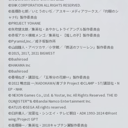
©SNK CORPORATION ALL RIGHTS RESERVED.
©高橋弥七郎／いとうのいぢ／アスキー･メディアワークス／『灼眼のシ
ャナF』製作委員会
©PROJECT YOHANE
©矢吹健太朗／集英社・あやかしトライアングル製作委員会
©赤坂アカ×横槍メンゴ／集英社・【推しの子】製作委員会
©Pyramid,Inc.／成子坂製作所
©山田鐘人・アベツカサ／小学館／「葬送のフリーレン」製作委員会
©2015, 2017, 2021 BIGWEST
©Bushiroad
©HAKAMA Inc
©Bushiroad
©春場ねぎ・講談社／「五等分の花嫁∽」製作委員会
©2022 鴨志田 一/KADOKAWA/青ブタ Project ©CLAMP・ST/講談社・N
EP・NHK
© NEXON Games Co., Ltd. & Yostar, Inc. All Rights Reserved. THE ID
OLM@STER™& ©Bandai Namco Entertainment Inc.
©ATLUS ©SEGA All rights reserved.
©臼井儀人／双葉社・シンエイ・テレビ朝日・ADK 1993-2024 ©Front
wing/Project GPT
©高橋陽一／集英社・2018キャプテン翼製作委員会