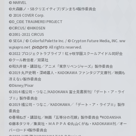
© MARVEL
©大森藤ノ・SBクリエイティブ/ダンまち4製作委員会
© 2016 COVER Corp.
©D_CIDE TRAUMEREI PROJECT
©CIRCUS/ ©HIKOSEN
©2001-2021 CIRCUS
© SEGA / © Colorful Palette Inc. / © Crypton Future Media, INC. ww
w.piapro.net
All rights reserved.
©2022 プロジェクトラブライブ！虹ヶ咲学園スクールアイドル同好会
©クール教信者／双葉社
©和久井健・講談社／アニメ「東京リベンジャーズ」製作委員会
©2019 丸戸史明・深崎暮人・KADOKAWA ファンタジア文庫刊／映画も
冴えない製作委員会
©Disney/Pixar
©2014 橘公司・つなこ/KADOKAWA 富士見書房刊/「デート・ア・ライ
ブⅡ」製作委員会
©2019 橘公司・つなこ／KADOKAWA／「デート・ア・ライブⅢ」製作
委員会
©春場ねぎ・講談社／映画「五等分の花嫁」製作委員会 ®KODANSHA
©藤本タツキ／集英社・ＭＡＰＰＡ ©丸山くがね・KADOKAWA刊／オー
バーロード4製作委員会