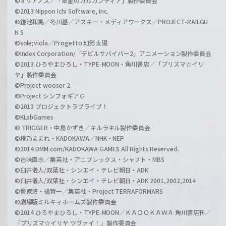
©オケアノス／「翠星のガルガンティア」製作委員会
©2013 Nippon Ichi Software, Inc.
©鎌池和馬／冬川基／アスキー・メディアワークス／PROJECT-RAILGU
N S
©sole;viola／Progetto 幻影太陽
©Index Corporation/「デビルサバイバー2」アニメーション製作委員会
©2013 ひろやまひろし・TYPE-MOON・角川書店／「プリズマ☆イリ
ヤ」製作委員会
©Project wooser 2
©Project シンフォギアＧ
©2013 プロジェクトラブライブ！
©KLabGames
© TRIGGER・中島かずき／キルラキル製作委員会
©橙乃ままれ・KADOKAWA／NHK・NEP
©2014 DMM.com/KADOKAWA GAMES All Rights Reserved.
©古味直志／集英社・アニプレックス・シャフト・MBS
©臼井儀人/双葉社・シンエイ・テレビ朝日・ADK
©臼井儀人/双葉社・シンエイ・テレビ朝日・ADK 2001,2002,2014
©貴家悠・橘賢一／集英社・Project TERRAFORMARS
©劇場版ミルキィホームズ製作委員会
©2014 ひろやまひろし・TYPE-MOON／ＫＡＤＯＫＡＷＡ 角川書店刊／
「プリズマ☆イリヤ ツヴァイ！」製作委員会