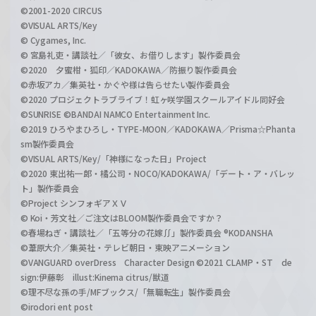
©2001-2020 CIRCUS
©VISUAL ARTS/Key
© Cygames, Inc.
© 宮島礼吏・講談社／「彼女、お借りします」製作委員会
©2020 夕蜜柑・狐印／KADOKAWA／防振り製作委員会
©赤坂アカ／集英社・かぐや様は告らせたい製作委員会
©2020 プロジェクトラブライブ！虹ヶ咲学園スクールアイドル同好会
©SUNRISE ©BANDAI NAMCO Entertainment Inc.
©2019 ひろやまひろし・TYPE-MOON／KADOKAWA／Prisma☆Phanta
sm製作委員会
©VISUAL ARTS/Key/「神様になった日」Project
©2020 東出祐一郎・橘公司・NOCO/KADOKAWA/「デート・ア・バレッ
ト」製作委員会
©Project シンフォギアＸＶ
© Koi・芳文社／ご注文はBLOOM製作委員会ですか？
©春場ねぎ・講談社／「五等分の花嫁∬」製作委員会 ®KODANSHA
©葦原大介／集英社・テレビ朝日・東映アニメーション
©VANGUARD overDress Character Design ©2021 CLAMP・ST de
sign:伊藤彰 illust:Kinema citrus/獣道
©理不尽な孫の手/MFブックス/「無職転生」製作委員会
©irodori ent post