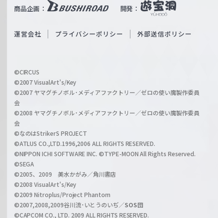
b
商品企画：
開発：
ß
e
S
O
運営会社
プライバシーポリシー
外部送信ポリシー
c
f
h
f
w
i
a
©CIRCUS
c
©2007 VisualArt's/Key
r
i
©2007 ヤマグチノボル･メディアファクトリー／ゼロの使い魔製作委員
z
会
a
©2008 ヤマグチノボル･メディアファクトリー／ゼロの使い魔製作委員
l
会
C
©なのはStrikerS PROJECT
h
©ATLUS CO.,LTD.1996,2006 ALL RIGHTS RESERVED.
a
©NIPPON ICHI SOFTWARE INC. ©TYPE-MOON All Rights Reserved.
n
©SEGA
©2005、2009 美水かがみ／角川書店
n
©2008 VisualArt's/Key
e
©2009 Nitroplus/Project Phantom
l
©2007,2008,2009谷川流･いとうのいぢ／
SOS団
©CAPCOM CO., LTD. 2009 ALL RIGHTS RESERVED.