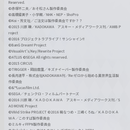
Reserved.
©赤塚不二夫／おそ松さん製作委員会
©高橋留美子・小学館／NHK・NEP・ShoPro
©Koi・芳文社／ご注文は製作委員会ですか？？
©2015 川原 礫／KADOKAWA アスキー・メディアワークス刊／AWIB P
roject
©2016 プロジェクトラブライブ！サンシャイン!!
©BanG Dream! Project
©VisualArt's/Key/Rewrite Project
©ATLUS ©SEGA All rights reserved.
©2015 CIRCUS
©TRIGGER・岡田麿里／キズナイーバー製作委員会
©長月達平・株式会社KADOKAWA刊／Re:ゼロから始める異世界生活製
作委員会
©&™Lucasfilm Ltd.
©SEGA／チェンクロ・フィルムパートナーズ
©2016 川原 礫／ＫＡＤＯＫＡＷＡ アスキー・メディアワークス刊／S
AO MOVIE Project
©ViVid Strike PROJECT ©2016 暁なつめ・三嶋くろね／ＫＡＤＯＫＡ
ＷＡ／このすば製作委員会
©ミルキィFFPN製作委員会