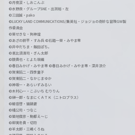
©月夜涙・しおこんぶ
©水野良・グループSNE・出渕裕・左
©三田誠・pako
©LUCKY LAND COMMUNICATIONS/集英社・ジョジョの奇妙な冒険GW製
作委員会
©葵せきな・狗神煌
©あざの耕平・すみ兵 ©石踏一榮・みやま零
©井中だちま・飯田ぽち。
©恵比須清司・ぎん太郎
©鏡貴也・とよた瑣織
©春日みかげ・みやま零 ©春日みかげ・みやま零・深井涼介
©賀東招二・四季童子
©賀東招二・なかじまゆか
©神坂一・あらいずみるい
©木村心一・こぶいち むりりん
©榊一郎・なまにくＡＴＫ（ニトロプラス）
©細音啓・猫鍋蒼
©橘公司・つなこ
©築地俊彦・駒都え～じ
©柳実冬貴・切符
©羊太郎・三嶋くろね