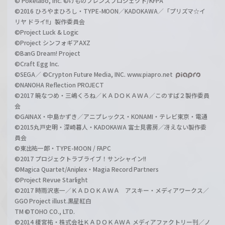
© Pokelabo, Inc. ©けものフレンズプロジェクト/KFPA
©2016 ひろやまひろし・TYPE-MOON／KADOKAWA／「プリズマ☆イ
リヤ ドライ!!」製作委員会
©Project Luck & Logic
©Project シンフォギアAXZ
©BanG Dream! Project
©Craft Egg Inc.
©SEGA／ ©Crypton Future Media, INC. www.piapro.net
©NANOHA Reflection PROJECT
©2017 暁なつめ・三嶋くろね／ＫＡＤＯＫＡＷＡ／このすば２製作委員
会
©GAINAX・中島かずき／アニプレックス・KONAMI・テレビ東京・電通
©2015丸戸史明・深崎暮人・KADOKAWA 富士見書房／冴えない製作委
員会
©東出祐一郎・TYPE-MOON / FAPC
©2017 プロジェクトラブライブ！サンシャイン!!
©Magica Quartet/Aniplex・Magia Record Partners
©Project Revue Starlight
©2017 時雨沢恵一／ＫＡＤＯＫＡＷＡ アスキー・メディアワークス／
GGO Project illust.黒星紅白
TM ©TOHO CO., LTD.
©2014 榎宮祐・株式会社ＫＡＤＯＫＡＷＡ メディアファクトリー刊／ノ