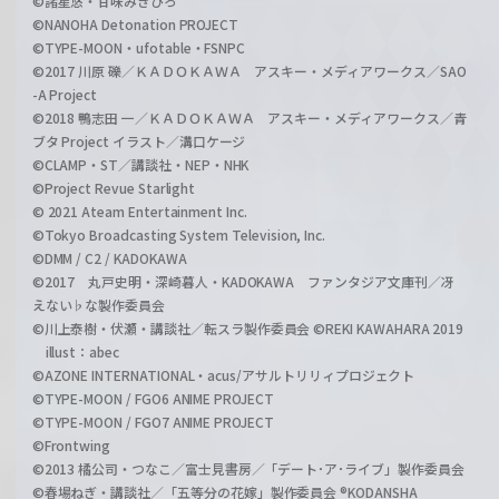
©諸星悠・甘味みきひろ
©NANOHA Detonation PROJECT
©TYPE-MOON・ufotable・FSNPC
©2017 川原 礫／ＫＡＤＯＫＡＷＡ アスキー・メディアワークス／SAO
-A Project
©2018 鴨志田 一／ＫＡＤＯＫＡＷＡ アスキー・メディアワークス／青
ブタ Project イラスト／溝口ケージ
©CLAMP・ST／講談社・NEP・NHK
©Project Revue Starlight
© 2021 Ateam Entertainment Inc.
©Tokyo Broadcasting System Television, Inc.
©DMM / C2 / KADOKAWA
©2017 丸戸史明・深崎暮人・KADOKAWA ファンタジア文庫刊／冴
えない♭な製作委員会
©川上泰樹・伏瀬・講談社／転スラ製作委員会 ©REKI KAWAHARA 2019
illust：abec
©AZONE INTERNATIONAL・acus/アサルトリリィプロジェクト
©TYPE-MOON / FGO6 ANIME PROJECT
©TYPE-MOON / FGO7 ANIME PROJECT
©Frontwing
©2013 橘公司・つなこ／富士見書房／「デート･ア･ライブ」製作委員会
©春場ねぎ・講談社／「五等分の花嫁」製作委員会 ®KODANSHA