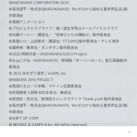
©KADOKAWA CORPORATION 2024
©長月達平・株式会社KADOKAWA刊／Re:ゼロから始める異世界生活2製
作委員会
©東映アニメーション
©プロジェクトラブライブ！蓮ノ空女学院スクールアイドルクラブ
©内藤マーシー・講談社／「甘神さんちの縁結び」製作委員会
©真島ヒロ・上田敦夫・講談社／FT100YQ製作委員会・テレビ東京
©龍幸伸／集英社・ダンダダン製作委員会
©2023 時雨沢恵一/KADOKAWA/GGO2 Project
©丸山くがね・KADOKAWA刊／劇場版「オーバーロード」聖王国編製作
委員会
© 2023 あおぎり高校 / viviON, inc.
©NANOHA 20th PROJECT
©雨森たきび／小学館／マケイン応援委員会
©防衛隊第３部隊 ©松本直也／集英社
©原悠衣・芳文社／劇場版きんいろモザイク Thank you!! 製作委員会
©長月達平・株式会社KADOKAWA刊／Re:ゼロから始める異世界生活3製
作委員会
©SHIFT UP CORP.
© NEOWIZ & GAMFS N inc. All rights reserved.
©ATLUS. ©SEGA.
✕