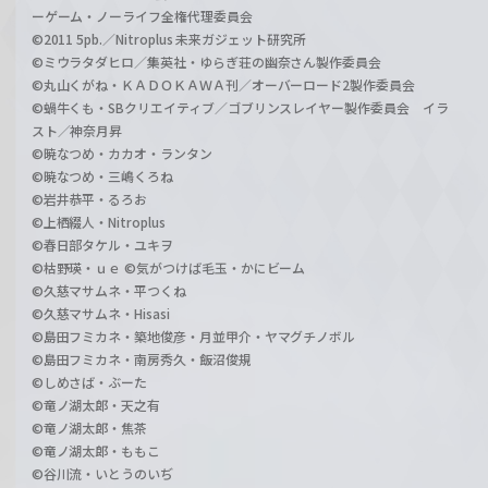
ーゲーム・ノーライフ全権代理委員会
©2011 5pb.／Nitroplus 未来ガジェット研究所
©ミウラタダヒロ／集英社・ゆらぎ荘の幽奈さん製作委員会
©丸山くがね・ＫＡＤＯＫＡＷＡ刊／オーバーロード2製作委員会
©蝸牛くも・SBクリエイティブ／ゴブリンスレイヤー製作委員会 イラ
スト／神奈月昇
©暁なつめ・カカオ・ランタン
©暁なつめ・三嶋くろね
©岩井恭平・るろお
©上栖綴人・Nitroplus
©春日部タケル・ユキヲ
©枯野瑛・ｕｅ ©気がつけば毛玉・かにビーム
©久慈マサムネ・平つくね
©久慈マサムネ・Hisasi
©島田フミカネ・築地俊彦・月並甲介・ヤマグチノボル
©島田フミカネ・南房秀久・飯沼俊規
©しめさば・ぶーた
©竜ノ湖太郎・天之有
©竜ノ湖太郎・焦茶
©竜ノ湖太郎・ももこ
©谷川流・いとうのいぢ