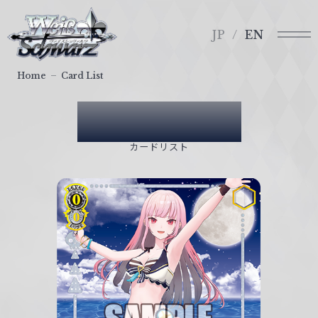
メ
ヴ
ニ
ァ
JP
EN
ュ
イ
ー
ス
Home
Card List
シ
ュ
Card List
ヴ
ァ
カードリスト
ル
ツ
｜
W
e
i
ß
S
c
h