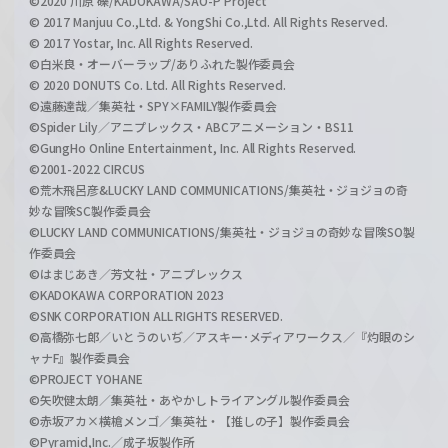
©2020 川原 礫/KADOKAWA/SAO-P Project
© 2017 Manjuu Co.,Ltd. & YongShi Co.,Ltd. All Rights Reserved.
© 2017 Yostar, Inc. All Rights Reserved.
©白米良・オーバーラップ/ありふれた製作委員会
© 2020 DONUTS Co. Ltd. All Rights Reserved.
©遠藤達哉／集英社・SPY×FAMILY製作委員会
©Spider Lily／アニプレックス・ABCアニメーション・BS11
©GungHo Online Entertainment, Inc. All Rights Reserved.
©2001-2022 CIRCUS
©荒木飛呂彦&LUCKY LAND COMMUNICATIONS/集英社・ジョジョの奇
妙な冒険SC製作委員会
©LUCKY LAND COMMUNICATIONS/集英社・ジョジョの奇妙な冒険SO製
作委員会
©はまじあき／芳文社・アニプレックス
©KADOKAWA CORPORATION 2023
©SNK CORPORATION ALL RIGHTS RESERVED.
©高橋弥七郎／いとうのいぢ／アスキー･メディアワークス／『灼眼のシ
ャナF』製作委員会
©PROJECT YOHANE
©矢吹健太朗／集英社・あやかしトライアングル製作委員会
©赤坂アカ×横槍メンゴ／集英社・【推しの子】製作委員会
©Pyramid,Inc.／成子坂製作所