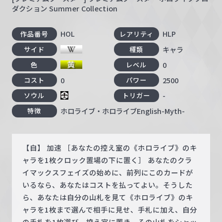
ダクション Summer Collection
HOL
HLP
作品番号
レアリティ
キャラ
サイド
種類
0
色
レベル
0
2500
コスト
パワー
-
ソウル
トリガー
ホロライブ・ホロライブEnglish-Myth-
特徴
【自】 加速 ［あなたの控え室の《ホロライブ》のキ
ャラを1枚クロック置場の下に置く］ あなたのクラ
イマックスフェイズの始めに、前列にこのカードが
いるなら、あなたはコストを払ってよい。そうした
ら、あなたは自分の山札を見て《ホロライブ》のキ
ャラを1枚まで選んで相手に見せ、手札に加え、自分
の手札を1枚選び、控え室に置き、その山札をシャッ