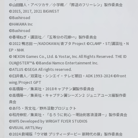
©山田鐘人・アベツカサ／小学館／「葬送のフリーレン」製作委員会
©2015, 2017, 2021 BIGWEST
©Bushiroad
©HAKAMA Inc
©Bushiroad
©春場ねぎ・講談社／「五等分の花嫁∽」製作委員会
©2022 鴨志田 一/KADOKAWA/青ブタ Project ©CLAMP・ST/講談社・N
EP・NHK
© NEXON Games Co., Ltd. & Yostar, Inc. All Rights Reserved. THE ID
OLM@STER™& ©Bandai Namco Entertainment Inc.
©ATLUS ©SEGA All rights reserved.
©臼井儀人／双葉社・シンエイ・テレビ朝日・ADK 1993-2024 ©Front
wing/Project GPT
©高橋陽一／集英社・2018キャプテン翼製作委員会
©高橋陽一／集英社・キャプテン翼シーズン２ ジュニアユース編製作委
員会
©あfろ・芳文社／野外活動プロジェクト
©和月伸宏／集英社・「るろうに剣心 －明治剣客浪漫譚－」製作委員会
©WFS Developed by WRIGHT FLYER STUDIOS
©VISUAL ARTS/Key
©2024 劇場版「ウマ娘 プリティーダービー 新時代の扉」製作委員会