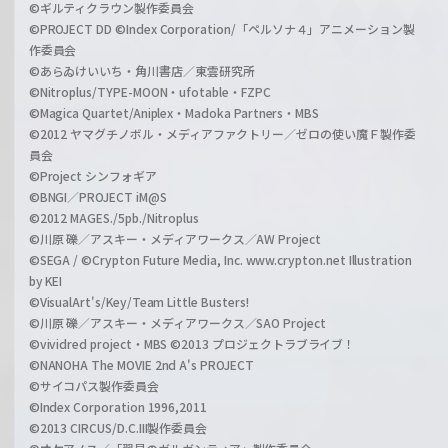
©ギルティクラウン製作委員会
©PROJECT DD ©Index Corporation/「ペルソナ４」アニメーション製
作委員会
©あらゐけいいち・角川書店／東雲研究所
©Nitroplus/TYPE-MOON・ufotable・FZPC
©Magica Quartet/Aniplex・Madoka Partners・MBS
©2012 ヤマグチノボル・メディアファクトリー／ゼロの使い魔Ｆ製作委
員会
©Project シンフォギア
©BNGI／PROJECT iM@S
©2012 MAGES./5pb./Nitroplus
©川原 礫／アスキー・メディアワークス／AW Project
©SEGA / ©Crypton Future Media, Inc. www.crypton.net Illustration
by KEI
©VisualArt's/Key/Team Little Busters!
©川原 礫／アスキー・メディアワークス／SAO Project
©vividred project・MBS ©2013 プロジェクトラブライブ！
©NANOHA The MOVIE 2nd A's PROJECT
©サイコパス製作委員会
©Index Corporation 1996,2011
©2013 CIRCUS/D.C.III製作委員会