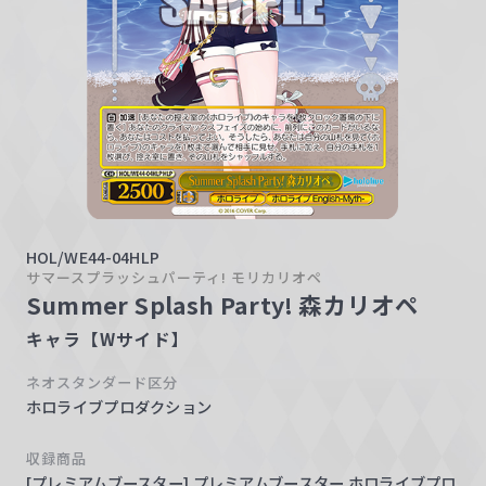
w
a
r
z
HOL/WE44-04HLP
サマースプラッシュパーティ! モリカリオペ
Summer Splash Party! 森カリオペ
キャラ【Wサイド】
ネオスタンダード区分
ホロライブプロダクション
収録商品
[プレミアムブースター] プレミアムブースター ホロライブプロ