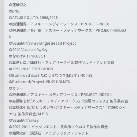
©窪岡俊之
©BNGI
©ATLUS CO.,LTD. 1996,2008
©鎌池和馬／アスキー・メディアワークス／PROJECT-INDEX
©鎌池和馬／冬川基／アスキー・メディアワークス／PROJECT-RAILGU
N
©VisualArt's/Key/Angel Beats! Project
©2010 Visualart's/Key
©なのはA's PROJECT
©真島ヒロ／講談社・フェアリーテイル製作ギルド・テレビ東京
©1999-2010 TYPE-MOON
©Bushiroad illust:たにはらなつき(EDEN'S NOTES)
©Bushiroad/Project MILKY HOLMES
©カラー
©鎌池和馬／アスキー・メディアワークス／PROJECT-INDEX II
©高橋弥七郎/アスキー・メディアワークス/『灼眼のシャナ』製作委員会
©高橋弥七郎/いとうのいぢ/アスキー・メディアワークス/『灼眼のシャ
ナII』製作委員会/ＭＢＳ
©VisualArt's/Key
©2009,2011 ビックウエスト／劇場版マクロスＦ製作委員会
©西尾維新／講談社・アニプレックス・シャフト