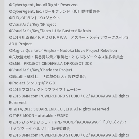
©CyberAgent, Inc. All Rights Reserved.
©CyberAgent, Inc. /ガールフレンド（仮）製作委員会
©FHO／ギガントプロジェクト
©VisualArt's/Key/SProject
©VisualArt's/Key/Team Little Busters! Refrain
©2014 川原 礫／ＫＡＤＯＫＡＷＡ アスキー・メディアワークス刊／S
AOⅡ Project
©Magica Quartet／Aniplex・Madoka Movie Project Rebellion
©矢吹健太朗・長谷見沙貴／集英社・とらぶるダークネス製作委員会
©BNEI／PROJECT CINDERELLA ©PROJECT DD3
©VisualArt's/Key/Charlotte Project
©諫山創・講談社／「進撃の巨人」製作委員会
©Project シンフォギアＧＸ
©2015 プロジェクトラブライブ！ムービー
©2015 DMM.com POWERCHORD STUDIO / C2 / KADOKAWA All Rights
Reserved.
© 2014, 2015 SQUARE ENIX CO., LTD. All Rights Reserved.
©TYPE-MOON・ufotable・FSNPC
©2015 ひろやまひろし・TYPE-MOON／KADOKAWA／「プリズマ☆イ
リヤ ツヴァイ ヘルツ！」製作委員会
©2016 DMM.com POWERCHORD STUDIO / C2 / KADOKAWA All Rights