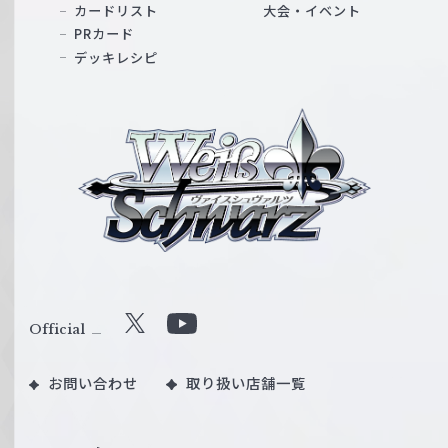
カードリスト
大会・イベント
PRカード
デッキレシピ
ヴ
ァ
イ
ス
シ
ュ
ヴ
ァ
ル
Official
X
Y
ツ
o
｜
お問い合わせ
取り扱い店舗一覧
u
W
T
e
u
i