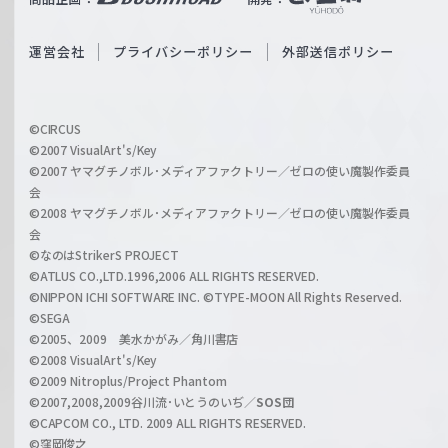
ß
e
S
O
運営会社
プライバシーポリシー
外部送信ポリシー
c
f
h
f
w
i
a
©CIRCUS
c
©2007 VisualArt's/Key
r
i
©2007 ヤマグチノボル･メディアファクトリー／ゼロの使い魔製作委員
z
会
a
©2008 ヤマグチノボル･メディアファクトリー／ゼロの使い魔製作委員
l
会
C
©なのはStrikerS PROJECT
h
©ATLUS CO.,LTD.1996,2006 ALL RIGHTS RESERVED.
a
©NIPPON ICHI SOFTWARE INC. ©TYPE-MOON All Rights Reserved.
n
©SEGA
©2005、2009 美水かがみ／角川書店
n
©2008 VisualArt's/Key
e
©2009 Nitroplus/Project Phantom
l
©2007,2008,2009谷川流･いとうのいぢ／
SOS団
©CAPCOM CO., LTD. 2009 ALL RIGHTS RESERVED.
©窪岡俊之