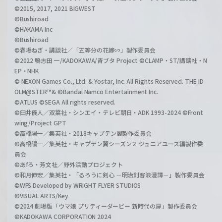
©2015, 2017, 2021 BIGWEST
©Bushiroad
©HAKAMA Inc
©Bushiroad
©春場ねぎ・講談社／「五等分の花嫁∽」製作委員会
©2022 鴨志田 一/KADOKAWA/青ブタ Project ©CLAMP・ST/講談社・N
EP・NHK
© NEXON Games Co., Ltd. & Yostar, Inc. All Rights Reserved. THE ID
OLM@STER™& ©Bandai Namco Entertainment Inc.
©ATLUS ©SEGA All rights reserved.
©臼井儀人／双葉社・シンエイ・テレビ朝日・ADK 1993-2024 ©Front
wing/Project GPT
©高橋陽一／集英社・2018キャプテン翼製作委員会
©高橋陽一／集英社・キャプテン翼シーズン２ ジュニアユース編製作委
員会
©あfろ・芳文社／野外活動プロジェクト
©和月伸宏／集英社・「るろうに剣心 －明治剣客浪漫譚－」製作委員会
©WFS Developed by WRIGHT FLYER STUDIOS
©VISUAL ARTS/Key
©2024 劇場版「ウマ娘 プリティーダービー 新時代の扉」製作委員会
©KADOKAWA CORPORATION 2024