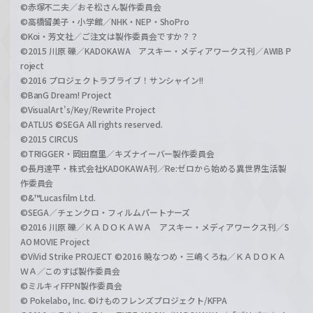
©赤塚不二夫／おそ松さん製作委員会
©高橋留美子・小学館／NHK・NEP・ShoPro
©Koi・芳文社／ご注文は製作委員会ですか？？
©2015 川原 礫／KADOKAWA アスキー・メディアワークス刊／AWIB P
roject
©2016 プロジェクトラブライブ！サンシャイン!!
©BanG Dream! Project
©VisualArt's/Key/Rewrite Project
©ATLUS ©SEGA All rights reserved.
©2015 CIRCUS
©TRIGGER・岡田麿里／キズナイーバー製作委員会
©長月達平・株式会社KADOKAWA刊／Re:ゼロから始める異世界生活製
作委員会
©&™Lucasfilm Ltd.
©SEGA／チェンクロ・フィルムパートナーズ
©2016 川原 礫／ＫＡＤＯＫＡＷＡ アスキー・メディアワークス刊／S
AO MOVIE Project
©ViVid Strike PROJECT ©2016 暁なつめ・三嶋くろね／ＫＡＤＯＫＡ
ＷＡ／このすば製作委員会
©ミルキィFFPN製作委員会
© Pokelabo, Inc. ©けものフレンズプロジェクト/KFPA