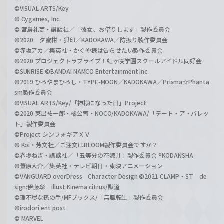
©VISUAL ARTS/Key
© Cygames, Inc.
© 宮島礼吏・講談社／「彼女、お借りします」製作委員会
©2020 夕蜜柑・狐印／KADOKAWA／防振り製作委員会
©赤坂アカ／集英社・かぐや様は告らせたい製作委員会
©2020 プロジェクトラブライブ！虹ヶ咲学園スクールアイドル同好会
©SUNRISE ©BANDAI NAMCO Entertainment Inc.
©2019 ひろやまひろし・TYPE-MOON／KADOKAWA／Prisma☆Phanta
sm製作委員会
©VISUAL ARTS/Key/「神様になった日」Project
©2020 東出祐一郎・橘公司・NOCO/KADOKAWA/「デート・ア・バレッ
ト」製作委員会
©Project シンフォギアＸＶ
© Koi・芳文社／ご注文はBLOOM製作委員会ですか？
©春場ねぎ・講談社／「五等分の花嫁∬」製作委員会 ®KODANSHA
©葦原大介／集英社・テレビ朝日・東映アニメーション
©VANGUARD overDress Character Design ©2021 CLAMP・ST de
sign:伊藤彰 illust:Kinema citrus/獣道
©理不尽な孫の手/MFブックス/「無職転生」製作委員会
©irodori ent post
© MARVEL