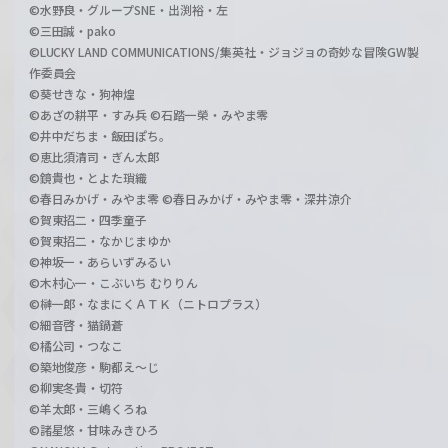
©水野良・グループSNE・出渕裕・左
©三田誠・pako
©LUCKY LAND COMMUNICATIONS/集英社・ジョジョの奇妙な冒険GW製
作委員会
©葵せきな・狗神煌
©あざの耕平・すみ兵 ©石踏一榮・みやま零
©井中だちま・飯田ぽち。
©恵比須清司・ぎん太郎
©鏡貴也・とよた瑣織
©春日みかげ・みやま零 ©春日みかげ・みやま零・深井涼介
©賀東招二・四季童子
©賀東招二・なかじまゆか
©神坂一・あらいずみるい
©木村心一・こぶいち むりりん
©榊一郎・なまにくＡＴＫ（ニトロプラス）
©細音啓・猫鍋蒼
©橘公司・つなこ
©築地俊彦・駒都え～じ
©柳実冬貴・切符
©羊太郎・三嶋くろね
©諸星悠・甘味みきひろ