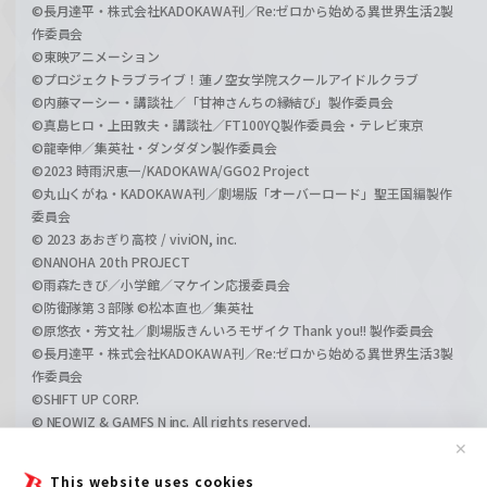
©長月達平・株式会社KADOKAWA刊／Re:ゼロから始める異世界生活2製
作委員会
©東映アニメーション
©プロジェクトラブライブ！蓮ノ空女学院スクールアイドルクラブ
©内藤マーシー・講談社／「甘神さんちの縁結び」製作委員会
©真島ヒロ・上田敦夫・講談社／FT100YQ製作委員会・テレビ東京
©龍幸伸／集英社・ダンダダン製作委員会
©2023 時雨沢恵一/KADOKAWA/GGO2 Project
©丸山くがね・KADOKAWA刊／劇場版「オーバーロード」聖王国編製作
委員会
© 2023 あおぎり高校 / viviON, inc.
©NANOHA 20th PROJECT
©雨森たきび／小学館／マケイン応援委員会
©防衛隊第３部隊 ©松本直也／集英社
©原悠衣・芳文社／劇場版きんいろモザイク Thank you!! 製作委員会
©長月達平・株式会社KADOKAWA刊／Re:ゼロから始める異世界生活3製
作委員会
©SHIFT UP CORP.
© NEOWIZ & GAMFS N inc. All rights reserved.
©ATLUS. ©SEGA.
✕
©GIRLS und PANZER Projekt
This website uses cookies