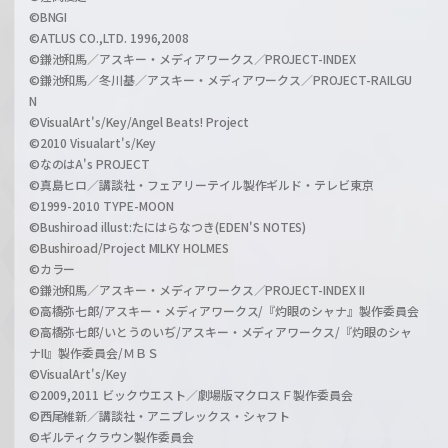
©BNGI
©ATLUS CO.,LTD. 1996,2008
©鎌池和馬／アスキー・メディアワークス／PROJECT-INDEX
©鎌池和馬／冬川基／アスキー・メディアワークス／PROJECT-RAILGU
N
©VisualArt's/Key/Angel Beats! Project
©2010 Visualart's/Key
©なのはA's PROJECT
©真島ヒロ／講談社・フェアリーテイル製作ギルド・テレビ東京
©1999-2010 TYPE-MOON
©Bushiroad illust:たにはらなつき(EDEN'S NOTES)
©Bushiroad/Project MILKY HOLMES
©カラー
©鎌池和馬／アスキー・メディアワークス／PROJECT-INDEX II
©高橋弥七郎/アスキー・メディアワークス/『灼眼のシャナ』製作委員会
©高橋弥七郎/いとうのいぢ/アスキー・メディアワークス/『灼眼のシャ
ナII』製作委員会/ＭＢＳ
©VisualArt's/Key
©2009,2011 ビックウエスト／劇場版マクロスＦ製作委員会
©西尾維新／講談社・アニプレックス・シャフト
©ギルティクラウン製作委員会