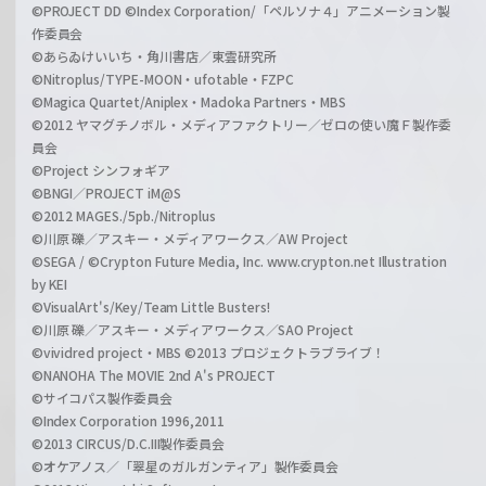
©PROJECT DD ©Index Corporation/「ペルソナ４」アニメーション製
作委員会
©あらゐけいいち・角川書店／東雲研究所
©Nitroplus/TYPE-MOON・ufotable・FZPC
©Magica Quartet/Aniplex・Madoka Partners・MBS
©2012 ヤマグチノボル・メディアファクトリー／ゼロの使い魔Ｆ製作委
員会
©Project シンフォギア
©BNGI／PROJECT iM@S
©2012 MAGES./5pb./Nitroplus
©川原 礫／アスキー・メディアワークス／AW Project
©SEGA / ©Crypton Future Media, Inc. www.crypton.net Illustration
by KEI
©VisualArt's/Key/Team Little Busters!
©川原 礫／アスキー・メディアワークス／SAO Project
©vividred project・MBS ©2013 プロジェクトラブライブ！
©NANOHA The MOVIE 2nd A's PROJECT
©サイコパス製作委員会
©Index Corporation 1996,2011
©2013 CIRCUS/D.C.III製作委員会
©オケアノス／「翠星のガルガンティア」製作委員会