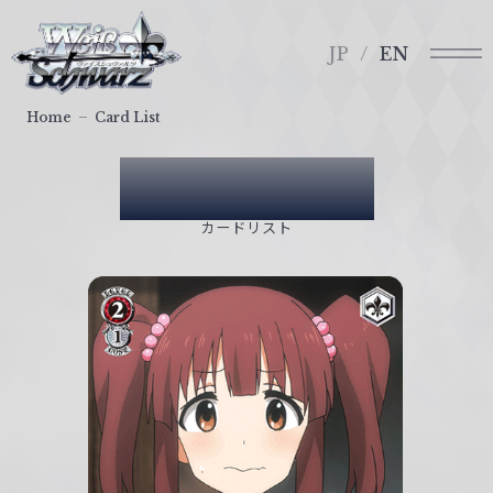
メ
ヴ
ニ
ァ
JP
EN
ュ
イ
ー
ス
Home
Card List
シ
ュ
Card List
ヴ
ァ
カードリスト
ル
ツ
｜
W
e
i
ß
S
c
h