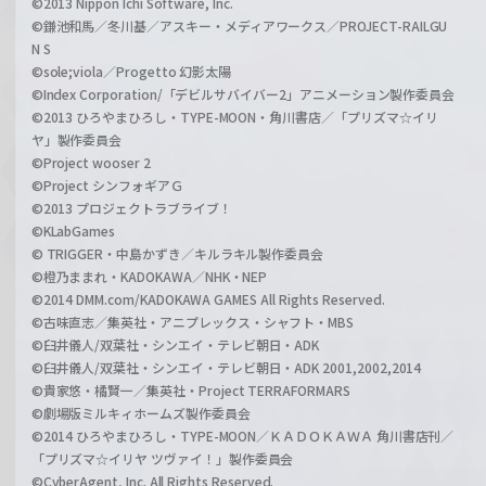
©2013 Nippon Ichi Software, Inc.
©鎌池和馬／冬川基／アスキー・メディアワークス／PROJECT-RAILGU
N S
©sole;viola／Progetto 幻影太陽
©Index Corporation/「デビルサバイバー2」アニメーション製作委員会
©2013 ひろやまひろし・TYPE-MOON・角川書店／「プリズマ☆イリ
ヤ」製作委員会
©Project wooser 2
©Project シンフォギアＧ
©2013 プロジェクトラブライブ！
©KLabGames
© TRIGGER・中島かずき／キルラキル製作委員会
©橙乃ままれ・KADOKAWA／NHK・NEP
©2014 DMM.com/KADOKAWA GAMES All Rights Reserved.
©古味直志／集英社・アニプレックス・シャフト・MBS
©臼井儀人/双葉社・シンエイ・テレビ朝日・ADK
©臼井儀人/双葉社・シンエイ・テレビ朝日・ADK 2001,2002,2014
©貴家悠・橘賢一／集英社・Project TERRAFORMARS
©劇場版ミルキィホームズ製作委員会
©2014 ひろやまひろし・TYPE-MOON／ＫＡＤＯＫＡＷＡ 角川書店刊／
「プリズマ☆イリヤ ツヴァイ！」製作委員会
©CyberAgent, Inc. All Rights Reserved.