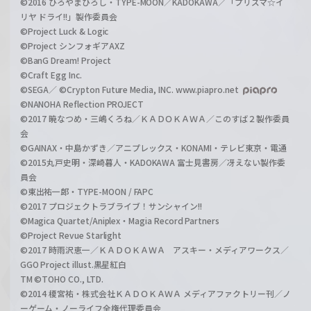
©2016 ひろやまひろし・TYPE-MOON／KADOKAWA／「プリズマ☆イ
リヤ ドライ!!」製作委員会
©Project Luck & Logic
©Project シンフォギアAXZ
©BanG Dream! Project
©Craft Egg Inc.
©SEGA／ ©Crypton Future Media, INC. www.piapro.net
©NANOHA Reflection PROJECT
©2017 暁なつめ・三嶋くろね／ＫＡＤＯＫＡＷＡ／このすば２製作委員
会
©GAINAX・中島かずき／アニプレックス・KONAMI・テレビ東京・電通
©2015丸戸史明・深崎暮人・KADOKAWA 富士見書房／冴えない製作委
員会
©東出祐一郎・TYPE-MOON / FAPC
©2017 プロジェクトラブライブ！サンシャイン!!
©Magica Quartet/Aniplex・Magia Record Partners
©Project Revue Starlight
©2017 時雨沢恵一／ＫＡＤＯＫＡＷＡ アスキー・メディアワークス／
GGO Project illust.黒星紅白
TM ©TOHO CO., LTD.
©2014 榎宮祐・株式会社ＫＡＤＯＫＡＷＡ メディアファクトリー刊／ノ
ーゲーム・ノーライフ全権代理委員会