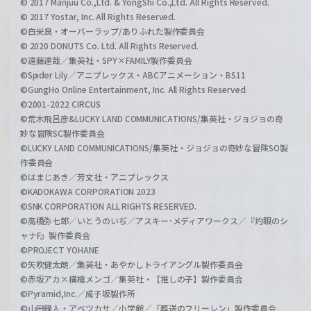
© 2017 Manjuu Co.,Ltd. & YongShi Co.,Ltd. All Rights Reserved.
© 2017 Yostar, Inc. All Rights Reserved.
©白米良・オーバーラップ/ありふれた製作委員会
© 2020 DONUTS Co. Ltd. All Rights Reserved.
©遠藤達哉／集英社・SPY×FAMILY製作委員会
©Spider Lily／アニプレックス・ABCアニメーション・BS11
©GungHo Online Entertainment, Inc. All Rights Reserved.
©2001-2022 CIRCUS
©荒木飛呂彦&LUCKY LAND COMMUNICATIONS/集英社・ジョジョの奇
妙な冒険SC製作委員会
©LUCKY LAND COMMUNICATIONS/集英社・ジョジョの奇妙な冒険SO製
作委員会
©はまじあき／芳文社・アニプレックス
©KADOKAWA CORPORATION 2023
©SNK CORPORATION ALL RIGHTS RESERVED.
©高橋弥七郎／いとうのいぢ／アスキー･メディアワークス／『灼眼のシ
ャナF』製作委員会
©PROJECT YOHANE
©矢吹健太朗／集英社・あやかしトライアングル製作委員会
©赤坂アカ×横槍メンゴ／集英社・【推しの子】製作委員会
©Pyramid,Inc.／成子坂製作所
©山田鐘人・アベツカサ／小学館／「葬送のフリーレン」製作委員会