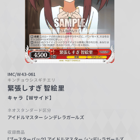
w
a
r
z
IMC/W43-061
キンチョウシスギチエリ
緊張しすぎ 智絵里
キャラ【Wサイド】
ネオスタンダード区分
アイドルマスター シンデレラガールズ
収録商品
[ブースターパック] アイドルマスター シンデレラガールズ