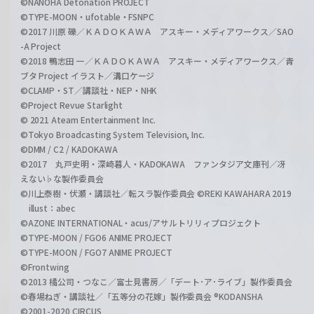
©NANOHA Detonation PROJECT
©TYPE-MOON・ufotable・FSNPC
©2017 川原 礫／ＫＡＤＯＫＡＷＡ アスキー・メディアワークス／SAO
-A Project
©2018 鴨志田 一／ＫＡＤＯＫＡＷＡ アスキー・メディアワークス／青
ブタ Project イラスト／溝口ケージ
©CLAMP・ST／講談社・NEP・NHK
©Project Revue Starlight
© 2021 Ateam Entertainment Inc.
©Tokyo Broadcasting System Television, Inc.
©DMM / C2 / KADOKAWA
©2017 丸戸史明・深崎暮人・KADOKAWA ファンタジア文庫刊／冴
えない♭な製作委員会
©川上泰樹・伏瀬・講談社／転スラ製作委員会 ©REKI KAWAHARA 2019
illust：abec
©AZONE INTERNATIONAL・acus/アサルトリリィプロジェクト
©TYPE-MOON / FGO6 ANIME PROJECT
©TYPE-MOON / FGO7 ANIME PROJECT
©Frontwing
©2013 橘公司・つなこ／富士見書房／「デート･ア･ライブ」製作委員会
©春場ねぎ・講談社／「五等分の花嫁」製作委員会 ®KODANSHA
©2001-2020 CIRCUS