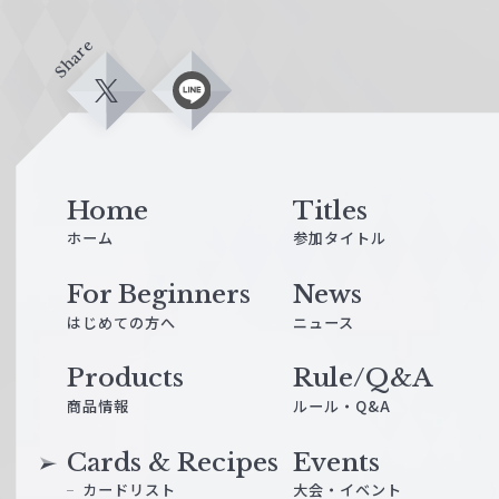
Share
X
L
i
n
e
Home
Titles
ホーム
参加タイトル
For Beginners
News
はじめての方へ
ニュース
Products
Rule/Q&A
商品情報
ルール・Q&A
Cards & Recipes
Events
カードリスト
大会・イベント