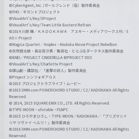
©CyberAgent, Inc. /ガールフレンド（仮）製作委員会
©FHO／ギガントプロジェクト
©VisualArt's/Key/SProject
©VisualArt's/Key/Team Little Busters! Refrain
©2014 川原 礫／ＫＡＤＯＫＡＷＡ アスキー・メディアワークス刊／S
AOⅡ Project
©Magica Quartet／Aniplex・Madoka Movie Project Rebellion
©矢吹健太朗・長谷見沙貴／集英社・とらぶるダークネス製作委員会
©BNEI／PROJECT CINDERELLA ©PROJECT DD3
©VisualArt's/Key/Charlotte Project
©諫山創・講談社／「進撃の巨人」製作委員会
©Project シンフォギアＧＸ
©2015 プロジェクトラブライブ！ムービー
©2015 DMM.com POWERCHORD STUDIO / C2 / KADOKAWA All Rights
Reserved.
© 2014, 2015 SQUARE ENIX CO., LTD. All Rights Reserved.
©TYPE-MOON・ufotable・FSNPC
©2015 ひろやまひろし・TYPE-MOON／KADOKAWA／「プリズマ☆イ
リヤ ツヴァイ ヘルツ！」製作委員会
©2016 DMM.com POWERCHORD STUDIO / C2 / KADOKAWA All Rights
Reserved.