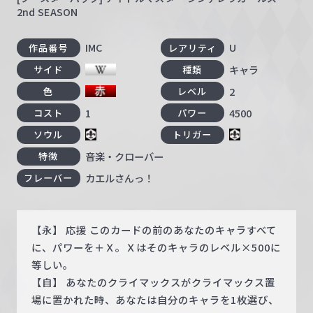
2nd SEASON
IMC
U
作品番号
レアリティ
キャラ
サイド
種類
2
色
レベル
1
4500
コスト
パワー
ソウル
トリガー
音楽・クローバー
特徴
カエルさんっ！
フレーバー
【永】 応援 このカードの前のあなたのキャラすべて
に、パワーを＋Ｘ。Ｘはそのキャラのレベル×500に
等しい。
【自】 あなたのクライマックスがクライマックス置
場に置かれた時、あなたは自分のキャラを1枚選び、