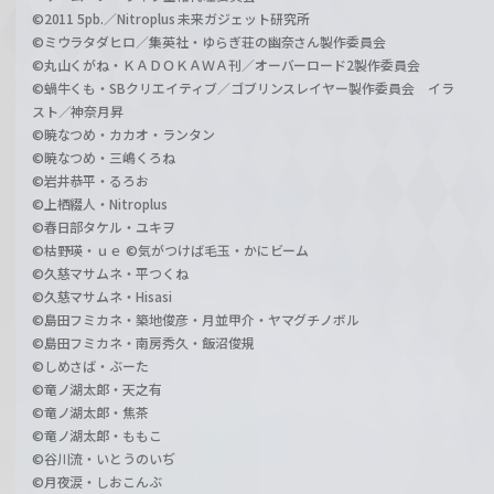
©2011 5pb.／Nitroplus 未来ガジェット研究所
©ミウラタダヒロ／集英社・ゆらぎ荘の幽奈さん製作委員会
©丸山くがね・ＫＡＤＯＫＡＷＡ刊／オーバーロード2製作委員会
©蝸牛くも・SBクリエイティブ／ゴブリンスレイヤー製作委員会 イラ
スト／神奈月昇
©暁なつめ・カカオ・ランタン
©暁なつめ・三嶋くろね
©岩井恭平・るろお
©上栖綴人・Nitroplus
©春日部タケル・ユキヲ
©枯野瑛・ｕｅ ©気がつけば毛玉・かにビーム
©久慈マサムネ・平つくね
©久慈マサムネ・Hisasi
©島田フミカネ・築地俊彦・月並甲介・ヤマグチノボル
©島田フミカネ・南房秀久・飯沼俊規
©しめさば・ぶーた
©竜ノ湖太郎・天之有
©竜ノ湖太郎・焦茶
©竜ノ湖太郎・ももこ
©谷川流・いとうのいぢ
©月夜涙・しおこんぶ