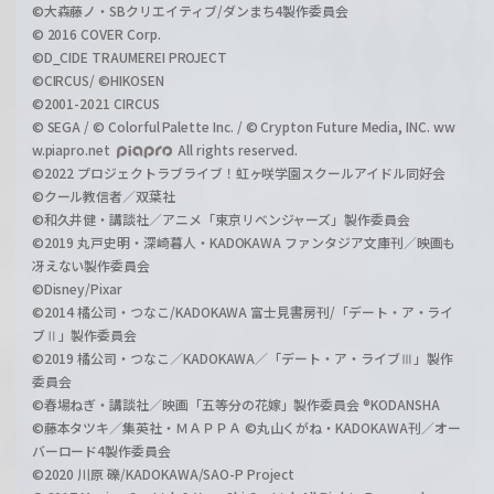
©大森藤ノ・SBクリエイティブ/ダンまち4製作委員会
© 2016 COVER Corp.
©D_CIDE TRAUMEREI PROJECT
©CIRCUS/ ©HIKOSEN
©2001-2021 CIRCUS
© SEGA / © Colorful Palette Inc. / © Crypton Future Media, INC. ww
w.piapro.net
All rights reserved.
©2022 プロジェクトラブライブ！虹ヶ咲学園スクールアイドル同好会
©クール教信者／双葉社
©和久井健・講談社／アニメ「東京リベンジャーズ」製作委員会
©2019 丸戸史明・深崎暮人・KADOKAWA ファンタジア文庫刊／映画も
冴えない製作委員会
©Disney/Pixar
©2014 橘公司・つなこ/KADOKAWA 富士見書房刊/「デート・ア・ライ
ブⅡ」製作委員会
©2019 橘公司・つなこ／KADOKAWA／「デート・ア・ライブⅢ」製作
委員会
©春場ねぎ・講談社／映画「五等分の花嫁」製作委員会 ®KODANSHA
©藤本タツキ／集英社・ＭＡＰＰＡ ©丸山くがね・KADOKAWA刊／オー
バーロード4製作委員会
©2020 川原 礫/KADOKAWA/SAO-P Project