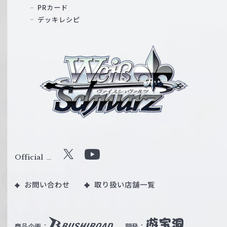
PRカード
デッキレシピ
ヴ
ァ
イ
ス
シ
ュ
ヴ
ァ
ル
Official
X
Y
ツ
o
｜
お問い合わせ
取り扱い店舗一覧
u
W
T
e
u
i
b
商品企画：
開発：