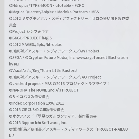
©Nitroplus/TYPE-MOON・ufotable・FZPC
©Magica Quartet/Aniplex・Madoka Partners・MBS
©2012 ヤマグチノボル・メディアファクトリー／ゼロの使い魔Ｆ製作委
員会
©Project シンフォギア
©BNGI／PROJECT iM@S
©2012 MAGES./5pb./Nitroplus
©川原 礫／アスキー・メディアワークス／AW Project
©SEGA / ©Crypton Future Media, Inc. www.crypton.net Illustration
by KEI
©VisualArt's/Key/Team Little Busters!
©川原 礫／アスキー・メディアワークス／SAO Project
©vividred project・MBS ©2013 プロジェクトラブライブ！
©NANOHA The MOVIE 2nd A's PROJECT
©サイコパス製作委員会
©Index Corporation 1996,2011
©2013 CIRCUS/D.C.III製作委員会
©オケアノス／「翠星のガルガンティア」製作委員会
©2013 Nippon Ichi Software, Inc.
©鎌池和馬／冬川基／アスキー・メディアワークス／PROJECT-RAILGU
N S