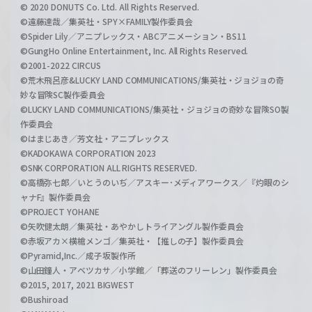
© 2020 DONUTS Co. Ltd. All Rights Reserved.
©遠藤達哉／集英社・SPY×FAMILY製作委員会
©Spider Lily／アニプレックス・ABCアニメーション・BS11
©GungHo Online Entertainment, Inc. All Rights Reserved.
©2001-2022 CIRCUS
©荒木飛呂彦&LUCKY LAND COMMUNICATIONS/集英社・ジョジョの奇
妙な冒険SC製作委員会
©LUCKY LAND COMMUNICATIONS/集英社・ジョジョの奇妙な冒険SO製
作委員会
©はまじあき／芳文社・アニプレックス
©KADOKAWA CORPORATION 2023
©SNK CORPORATION ALL RIGHTS RESERVED.
©高橋弥七郎／いとうのいぢ／アスキー･メディアワークス／『灼眼のシ
ャナF』製作委員会
©PROJECT YOHANE
©矢吹健太朗／集英社・あやかしトライアングル製作委員会
©赤坂アカ×横槍メンゴ／集英社・【推しの子】製作委員会
©Pyramid,Inc.／成子坂製作所
©山田鐘人・アベツカサ／小学館／「葬送のフリーレン」製作委員会
©2015, 2017, 2021 BIGWEST
©Bushiroad