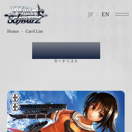
メ
ヴ
ニ
ァ
JP
EN
ュ
イ
ー
ス
Home
Card List
シ
ュ
Card List
ヴ
ァ
カードリスト
ル
ツ
｜
W
e
i
ß
S
c
h