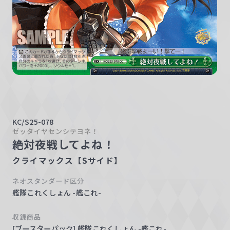
w
a
r
z
KC/S25-078
ゼッタイヤセンシテヨネ！
絶対夜戦してよね！
クライマックス【Sサイド】
ネオスタンダード区分
艦隊これくしょん -艦これ-
収録商品
[ブースターパック] 艦隊これくしょん -艦これ-