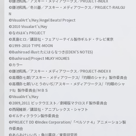
©鎌池和馬／アスキー・メディアワークス／PROJECT-INDEX
©鎌池和馬／冬川基／アスキー・メディアワークス／PROJECT-RAILGU
N
©VisualArt's/Key/Angel Beats! Project
©2010 Visualart's/Key
©なのはA's PROJECT
©真島ヒロ／講談社・フェアリーテイル製作ギルド・テレビ東京
©1999-2010 TYPE-MOON
©Bushiroad illust:たにはらなつき(EDEN'S NOTES)
©Bushiroad/Project MILKY HOLMES
©カラー
©鎌池和馬／アスキー・メディアワークス／PROJECT-INDEX II
©高橋弥七郎/アスキー・メディアワークス/『灼眼のシャナ』製作委員会
©高橋弥七郎/いとうのいぢ/アスキー・メディアワークス/『灼眼のシャ
ナII』製作委員会/ＭＢＳ
©VisualArt's/Key
©2009,2011 ビックウエスト／劇場版マクロスＦ製作委員会
©西尾維新／講談社・アニプレックス・シャフト
©ギルティクラウン製作委員会
©PROJECT DD ©Index Corporation/「ペルソナ４」アニメーション製
作委員会
©あらゐけいいち・角川書店／東雲研究所