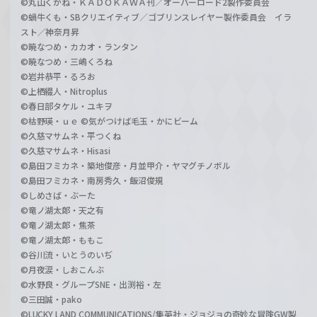
©丸山くがね・ＫＡＤＯＫＡＷＡ刊／オーバーロード2製作委員会
©蝸牛くも・SBクリエイティブ／ゴブリンスレイヤー製作委員会 イラ
スト／神奈月昇
©暁なつめ・カカオ・ランタン
©暁なつめ・三嶋くろね
©岩井恭平・るろお
©上栖綴人・Nitroplus
©春日部タケル・ユキヲ
©枯野瑛・ｕｅ ©気がつけば毛玉・かにビーム
©久慈マサムネ・平つくね
©久慈マサムネ・Hisasi
©島田フミカネ・築地俊彦・月並甲介・ヤマグチノボル
©島田フミカネ・南房秀久・飯沼俊規
©しめさば・ぶーた
©竜ノ湖太郎・天之有
©竜ノ湖太郎・焦茶
©竜ノ湖太郎・ももこ
©谷川流・いとうのいぢ
©月夜涙・しおこんぶ
©水野良・グループSNE・出渕裕・左
©三田誠・pako
©LUCKY LAND COMMUNICATIONS/集英社・ジョジョの奇妙な冒険GW製