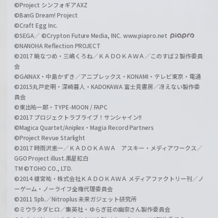
©Project シンフォギアAXZ
©BanG Dream! Project
©Craft Egg Inc.
©SEGA／ ©Crypton Future Media, INC. www.piapro.net
©NANOHA Reflection PROJECT
©2017 暁なつめ・三嶋くろね／ＫＡＤＯＫＡＷＡ／このすば２製作委員
会
©GAINAX・中島かずき／アニプレックス・KONAMI・テレビ東京・電通
©2015丸戸史明・深崎暮人・KADOKAWA 富士見書房／冴えない製作委
員会
©東出祐一郎・TYPE-MOON / FAPC
©2017 プロジェクトラブライブ！サンシャイン!!
©Magica Quartet/Aniplex・Magia Record Partners
©Project Revue Starlight
©2017 時雨沢恵一／ＫＡＤＯＫＡＷＡ アスキー・メディアワークス／
GGO Project illust.黒星紅白
TM ©TOHO CO., LTD.
©2014 榎宮祐・株式会社ＫＡＤＯＫＡＷＡ メディアファクトリー刊／ノ
ーゲーム・ノーライフ全権代理委員会
©2011 5pb.／Nitroplus 未来ガジェット研究所
©ミウラタダヒロ／集英社・ゆらぎ荘の幽奈さん製作委員会