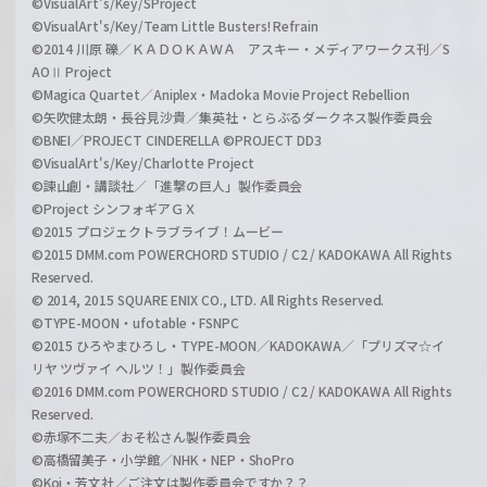
©VisualArt's/Key/SProject
©VisualArt's/Key/Team Little Busters! Refrain
©2014 川原 礫／ＫＡＤＯＫＡＷＡ アスキー・メディアワークス刊／S
AOⅡ Project
©Magica Quartet／Aniplex・Madoka Movie Project Rebellion
©矢吹健太朗・長谷見沙貴／集英社・とらぶるダークネス製作委員会
©BNEI／PROJECT CINDERELLA ©PROJECT DD3
©VisualArt's/Key/Charlotte Project
©諫山創・講談社／「進撃の巨人」製作委員会
©Project シンフォギアＧＸ
©2015 プロジェクトラブライブ！ムービー
©2015 DMM.com POWERCHORD STUDIO / C2 / KADOKAWA All Rights
Reserved.
© 2014, 2015 SQUARE ENIX CO., LTD. All Rights Reserved.
©TYPE-MOON・ufotable・FSNPC
©2015 ひろやまひろし・TYPE-MOON／KADOKAWA／「プリズマ☆イ
リヤ ツヴァイ ヘルツ！」製作委員会
©2016 DMM.com POWERCHORD STUDIO / C2 / KADOKAWA All Rights
Reserved.
©赤塚不二夫／おそ松さん製作委員会
©高橋留美子・小学館／NHK・NEP・ShoPro
©Koi・芳文社／ご注文は製作委員会ですか？？