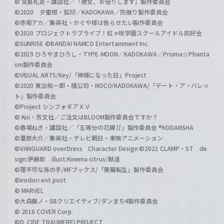
© 宮島礼吏・講談社／「彼女、お借りします」製作委員会
©2020 夕蜜柑・狐印／KADOKAWA／防振り製作委員会
©赤坂アカ／集英社・かぐや様は告らせたい製作委員会
©2020 プロジェクトラブライブ！虹ヶ咲学園スクールアイドル同好会
©SUNRISE ©BANDAI NAMCO Entertainment Inc.
©2019 ひろやまひろし・TYPE-MOON／KADOKAWA／Prisma☆Phanta
sm製作委員会
©VISUAL ARTS/Key/「神様になった日」Project
©2020 東出祐一郎・橘公司・NOCO/KADOKAWA/「デート・ア・バレッ
ト」製作委員会
©Project シンフォギアＸＶ
© Koi・芳文社／ご注文はBLOOM製作委員会ですか？
©春場ねぎ・講談社／「五等分の花嫁∬」製作委員会 ®KODANSHA
©葦原大介／集英社・テレビ朝日・東映アニメーション
©VANGUARD overDress Character Design ©2021 CLAMP・ST de
sign:伊藤彰 illust:Kinema citrus/獣道
©理不尽な孫の手/MFブックス/「無職転生」製作委員会
©irodori ent post
© MARVEL
©大森藤ノ・SBクリエイティブ/ダンまち4製作委員会
© 2016 COVER Corp.
©D_CIDE TRAUMEREI PROJECT