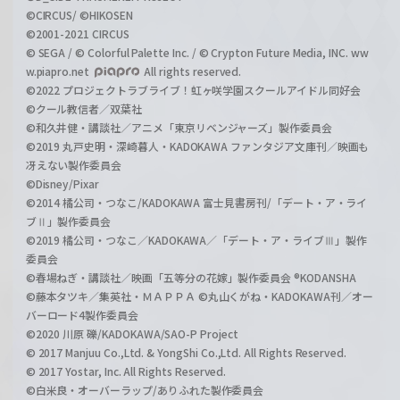
©CIRCUS/ ©HIKOSEN
©2001-2021 CIRCUS
© SEGA / © Colorful Palette Inc. / © Crypton Future Media, INC. ww
w.piapro.net
All rights reserved.
©2022 プロジェクトラブライブ！虹ヶ咲学園スクールアイドル同好会
©クール教信者／双葉社
©和久井健・講談社／アニメ「東京リベンジャーズ」製作委員会
©2019 丸戸史明・深崎暮人・KADOKAWA ファンタジア文庫刊／映画も
冴えない製作委員会
©Disney/Pixar
©2014 橘公司・つなこ/KADOKAWA 富士見書房刊/「デート・ア・ライ
ブⅡ」製作委員会
©2019 橘公司・つなこ／KADOKAWA／「デート・ア・ライブⅢ」製作
委員会
©春場ねぎ・講談社／映画「五等分の花嫁」製作委員会 ®KODANSHA
©藤本タツキ／集英社・ＭＡＰＰＡ ©丸山くがね・KADOKAWA刊／オー
バーロード4製作委員会
©2020 川原 礫/KADOKAWA/SAO-P Project
© 2017 Manjuu Co.,Ltd. & YongShi Co.,Ltd. All Rights Reserved.
© 2017 Yostar, Inc. All Rights Reserved.
©白米良・オーバーラップ/ありふれた製作委員会