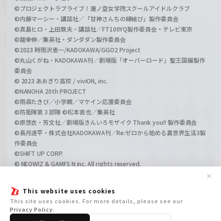
©プロジェクトラブライブ！蓮ノ空女学院スクールアイドルクラブ
©内藤マーシー・講談社／「甘神さんちの縁結び」製作委員会
©真島ヒロ・上田敦夫・講談社／FT100YQ製作委員会・テレビ東京
©龍幸伸／集英社・ダンダダン製作委員会
©2023 時雨沢恵一/KADOKAWA/GGO2 Project
©丸山くがね・KADOKAWA刊／劇場版「オーバーロード」聖王国編製作
委員会
© 2023 あおぎり高校 / viviON, inc.
©NANOHA 20th PROJECT
©雨森たきび／小学館／マケイン応援委員会
©防衛隊第３部隊 ©松本直也／集英社
©原悠衣・芳文社／劇場版きんいろモザイク Thank you!! 製作委員会
©長月達平・株式会社KADOKAWA刊／Re:ゼロから始める異世界生活3製
作委員会
©SHIFT UP CORP.
© NEOWIZ & GAMFS N inc. All rights reserved.
©ATLUS. ©SEGA.
✕
©GIRLS und PANZER Projekt
This website uses cookies
©GIRLS und PANZER Film Projekt
This site uses cookies. For more details, please see our
©GIRLS und PANZER Finale Projekt
Privacy Policy
.