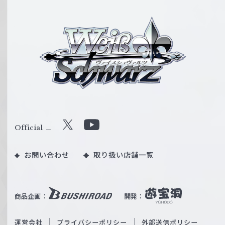
ヴ
ァ
イ
ス
シ
ュ
ヴ
ァ
ル
Official
X
Y
ツ
o
｜
お問い合わせ
取り扱い店舗一覧
u
W
T
e
u
i
b
商品企画：
開発：
ß
e
S
O
運営会社
プライバシーポリシー
外部送信ポリシー
c