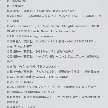
©HAKAMA Inc
©Bushiroad
©春場ねぎ・講談社／「五等分の花嫁∽」製作委員会
©2022 鴨志田 一/KADOKAWA/青ブタ Project ©CLAMP・ST/講談社・N
EP・NHK
© NEXON Games Co., Ltd. & Yostar, Inc. All Rights Reserved. THE ID
OLM@STER™& ©Bandai Namco Entertainment Inc.
©ATLUS ©SEGA All rights reserved.
©臼井儀人／双葉社・シンエイ・テレビ朝日・ADK 1993-2024 ©Front
wing/Project GPT
©高橋陽一／集英社・2018キャプテン翼製作委員会
©高橋陽一／集英社・キャプテン翼シーズン２ ジュニアユース編製作委
員会
©あfろ・芳文社／野外活動プロジェクト
©和月伸宏／集英社・「るろうに剣心 －明治剣客浪漫譚－」製作委員会
©WFS Developed by WRIGHT FLYER STUDIOS
©VISUAL ARTS/Key
©2024 劇場版「ウマ娘 プリティーダービー 新時代の扉」製作委員会
©KADOKAWA CORPORATION 2024
©長月達平・株式会社KADOKAWA刊／Re:ゼロから始める異世界生活2製
作委員会
©東映アニメーション