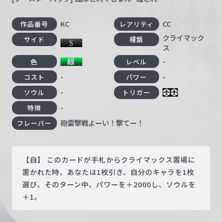
KC
CC
作品番号
レアリティ
クライマック
サイド
種類
ス
-
色
レベル
-
-
コスト
パワー
-
ソウル
トリガー
-
特徴
砲雷撃戦よーい！撃てー！
フレーバー
【自】 このカードが手札からクライマックス置場に
置かれた時、あなたは1枚引き、自分のキャラを1枚
選び、そのターン中、パワーを＋2000し、ソウルを
＋1。