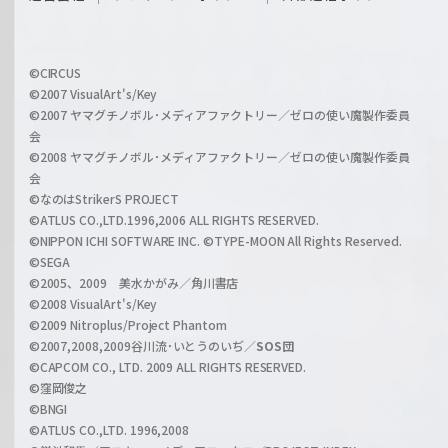
f
h
f
w
i
a
©CIRCUS
c
©2007 VisualArt's/Key
r
i
©2007 ヤマグチノボル･メディアファクトリー／ゼロの使い魔製作委員
z
会
a
©2008 ヤマグチノボル･メディアファクトリー／ゼロの使い魔製作委員
l
会
C
©なのはStrikerS PROJECT
h
©ATLUS CO.,LTD.1996,2006 ALL RIGHTS RESERVED.
a
©NIPPON ICHI SOFTWARE INC. ©TYPE-MOON All Rights Reserved.
n
©SEGA
©2005、2009 美水かがみ／角川書店
n
©2008 VisualArt's/Key
e
©2009 Nitroplus/Project Phantom
l
©2007,2008,2009谷川流･いとうのいぢ／
SOS団
©CAPCOM CO., LTD. 2009 ALL RIGHTS RESERVED.
©窪岡俊之
©BNGI
©ATLUS CO.,LTD. 1996,2008