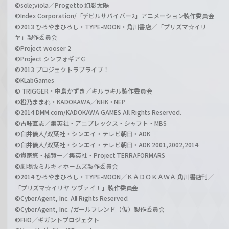
©sole;viola／Progetto 幻影太陽
©Index Corporation/「デビルサバイバー2」アニメーション製作委員会
©2013 ひろやまひろし・TYPE-MOON・角川書店／「プリズマ☆イリ
ヤ」製作委員会
©Project wooser 2
©Project シンフォギアＧ
©2013 プロジェクトラブライブ！
©KLabGames
© TRIGGER・中島かずき／キルラキル製作委員会
©橙乃ままれ・KADOKAWA／NHK・NEP
©2014 DMM.com/KADOKAWA GAMES All Rights Reserved.
©古味直志／集英社・アニプレックス・シャフト・MBS
©臼井儀人/双葉社・シンエイ・テレビ朝日・ADK
©臼井儀人/双葉社・シンエイ・テレビ朝日・ADK 2001,2002,2014
©貴家悠・橘賢一／集英社・Project TERRAFORMARS
©劇場版ミルキィホームズ製作委員会
©2014 ひろやまひろし・TYPE-MOON／ＫＡＤＯＫＡＷＡ 角川書店刊／
「プリズマ☆イリヤ ツヴァイ！」製作委員会
©CyberAgent, Inc. All Rights Reserved.
©CyberAgent, Inc. /ガールフレンド（仮）製作委員会
©FHO／ギガントプロジェクト