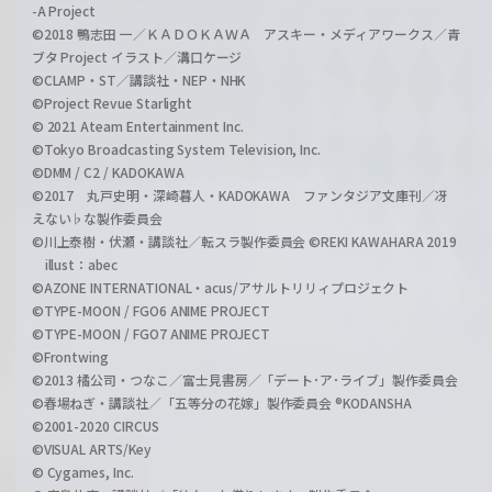
-A Project
©2018 鴨志田 一／ＫＡＤＯＫＡＷＡ アスキー・メディアワークス／青
ブタ Project イラスト／溝口ケージ
©CLAMP・ST／講談社・NEP・NHK
©Project Revue Starlight
© 2021 Ateam Entertainment Inc.
©Tokyo Broadcasting System Television, Inc.
©DMM / C2 / KADOKAWA
©2017 丸戸史明・深崎暮人・KADOKAWA ファンタジア文庫刊／冴
えない♭な製作委員会
©川上泰樹・伏瀬・講談社／転スラ製作委員会 ©REKI KAWAHARA 2019
illust：abec
©AZONE INTERNATIONAL・acus/アサルトリリィプロジェクト
©TYPE-MOON / FGO6 ANIME PROJECT
©TYPE-MOON / FGO7 ANIME PROJECT
©Frontwing
©2013 橘公司・つなこ／富士見書房／「デート･ア･ライブ」製作委員会
©春場ねぎ・講談社／「五等分の花嫁」製作委員会 ®KODANSHA
©2001-2020 CIRCUS
©VISUAL ARTS/Key
© Cygames, Inc.