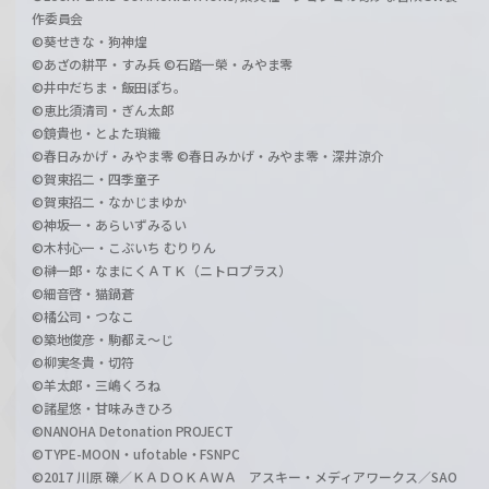
作委員会
©葵せきな・狗神煌
©あざの耕平・すみ兵 ©石踏一榮・みやま零
©井中だちま・飯田ぽち。
©恵比須清司・ぎん太郎
©鏡貴也・とよた瑣織
©春日みかげ・みやま零 ©春日みかげ・みやま零・深井涼介
©賀東招二・四季童子
©賀東招二・なかじまゆか
©神坂一・あらいずみるい
©木村心一・こぶいち むりりん
©榊一郎・なまにくＡＴＫ（ニトロプラス）
©細音啓・猫鍋蒼
©橘公司・つなこ
©築地俊彦・駒都え～じ
©柳実冬貴・切符
©羊太郎・三嶋くろね
©諸星悠・甘味みきひろ
©NANOHA Detonation PROJECT
©TYPE-MOON・ufotable・FSNPC
©2017 川原 礫／ＫＡＤＯＫＡＷＡ アスキー・メディアワークス／SAO