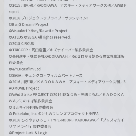
©2015 川原 礫／KADOKAWA アスキー・メディアワークス刊／AWIB P
roject
©2016 プロジェクトラブライブ！サンシャイン!!
©BanG Dream! Project
©VisualArt's/Key/Rewrite Project
©ATLUS ©SEGA All rights reserved.
©2015 CIRCUS
©TRIGGER・岡田麿里／キズナイーバー製作委員会
©長月達平・株式会社KADOKAWA刊／Re:ゼロから始める異世界生活製
作委員会
©&™Lucasfilm Ltd.
©SEGA／チェンクロ・フィルムパートナーズ
©2016 川原 礫／ＫＡＤＯＫＡＷＡ アスキー・メディアワークス刊／S
AO MOVIE Project
©ViVid Strike PROJECT ©2016 暁なつめ・三嶋くろね／ＫＡＤＯＫＡ
ＷＡ／このすば製作委員会
©ミルキィFFPN製作委員会
© Pokelabo, Inc. ©けものフレンズプロジェクト/KFPA
©2016 ひろやまひろし・TYPE-MOON／KADOKAWA／「プリズマ☆イ
リヤ ドライ!!」製作委員会
©Project Luck & Logic