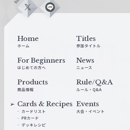
X
L
i
n
e
Home
Titles
ホーム
参加タイトル
For Beginners
News
はじめての方へ
ニュース
Products
Rule/Q&A
商品情報
ルール・Q&A
Cards & Recipes
Events
カードリスト
大会・イベント
PRカード
デッキレシピ