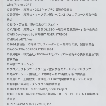
wing/Project GPT
©高橋陽一／集英社・2018キャプテン翼製作委員会
©高橋陽一／集英社・キャプテン翼シーズン２ ジュニアユース編製作委
員会
©あfろ・芳文社／野外活動プロジェクト
©和月伸宏／集英社・「るろうに剣心 －明治剣客浪漫譚－」製作委員会
©WFS Developed by WRIGHT FLYER STUDIOS
©VISUAL ARTS/Key
©2024 劇場版「ウマ娘 プリティーダービー 新時代の扉」製作委員会
©KADOKAWA CORPORATION 2024
©長月達平・株式会社KADOKAWA刊／Re:ゼロから始める異世界生活2製
作委員会
©東映アニメーション
©プロジェクトラブライブ！蓮ノ空女学院スクールアイドルクラブ
©内藤マーシー・講談社／「甘神さんちの縁結び」製作委員会
©真島ヒロ・上田敦夫・講談社／FT100YQ製作委員会・テレビ東京
©龍幸伸／集英社・ダンダダン製作委員会
©2023 時雨沢恵一/KADOKAWA/GGO2 Project
©丸山くがね・KADOKAWA刊／劇場版「オーバーロード」聖王国編製作
委員会
© 2023 あおぎり高校 / viviON, inc.