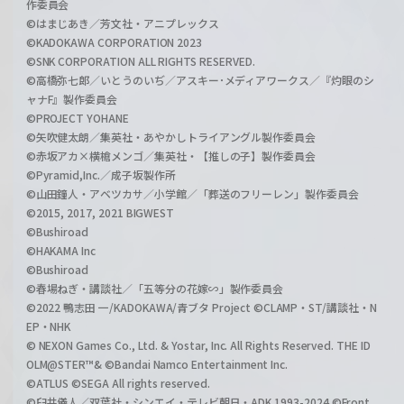
作委員会
©はまじあき／芳文社・アニプレックス
©KADOKAWA CORPORATION 2023
©SNK CORPORATION ALL RIGHTS RESERVED.
©高橋弥七郎／いとうのいぢ／アスキー･メディアワークス／『灼眼のシ
ャナF』製作委員会
©PROJECT YOHANE
©矢吹健太朗／集英社・あやかしトライアングル製作委員会
©赤坂アカ×横槍メンゴ／集英社・【推しの子】製作委員会
©Pyramid,Inc.／成子坂製作所
©山田鐘人・アベツカサ／小学館／「葬送のフリーレン」製作委員会
©2015, 2017, 2021 BIGWEST
©Bushiroad
©HAKAMA Inc
©Bushiroad
©春場ねぎ・講談社／「五等分の花嫁∽」製作委員会
©2022 鴨志田 一/KADOKAWA/青ブタ Project ©CLAMP・ST/講談社・N
EP・NHK
© NEXON Games Co., Ltd. & Yostar, Inc. All Rights Reserved. THE ID
OLM@STER™& ©Bandai Namco Entertainment Inc.
©ATLUS ©SEGA All rights reserved.
©臼井儀人／双葉社・シンエイ・テレビ朝日・ADK 1993-2024 ©Front