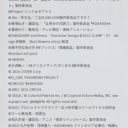
ト」製作委員会
©Project シンフォギアＸＶ
© Koi・芳文社／ご注文はBLOOM製作委員会ですか？
©春場ねぎ・講談社／「五等分の花嫁∬」製作委員会 ®KODANSHA
©葦原大介／集英社・テレビ朝日・東映アニメーション
©VANGUARD overDress Character Design ©2021 CLAMP・ST de
sign:伊藤彰 illust:Kinema citrus/獣道
©理不尽な孫の手/MFブックス/「無職転生」製作委員会
©irodori ent post
© MARVEL
©大森藤ノ・SBクリエイティブ/ダンまち4製作委員会
© 2016 COVER Corp.
©D_CIDE TRAUMEREI PROJECT
©CIRCUS/ ©HIKOSEN
©2001-2021 CIRCUS
© SEGA / © Colorful Palette Inc. / © Crypton Future Media, INC. ww
w.piapro.net
All rights reserved.
©2022 プロジェクトラブライブ！虹ヶ咲学園スクールアイドル同好会
©クール教信者／双葉社
©和久井健・講談社／アニメ「東京リベンジャーズ」製作委員会
©2019 丸戸史明・深崎暮人・KADOKAWA ファンタジア文庫刊／映画も