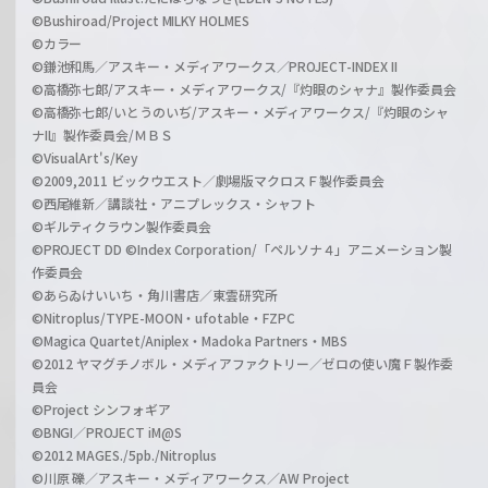
©Bushiroad/Project MILKY HOLMES
©カラー
©鎌池和馬／アスキー・メディアワークス／PROJECT-INDEX II
©高橋弥七郎/アスキー・メディアワークス/『灼眼のシャナ』製作委員会
©高橋弥七郎/いとうのいぢ/アスキー・メディアワークス/『灼眼のシャ
ナII』製作委員会/ＭＢＳ
©VisualArt's/Key
©2009,2011 ビックウエスト／劇場版マクロスＦ製作委員会
©西尾維新／講談社・アニプレックス・シャフト
©ギルティクラウン製作委員会
©PROJECT DD ©Index Corporation/「ペルソナ４」アニメーション製
作委員会
©あらゐけいいち・角川書店／東雲研究所
©Nitroplus/TYPE-MOON・ufotable・FZPC
©Magica Quartet/Aniplex・Madoka Partners・MBS
©2012 ヤマグチノボル・メディアファクトリー／ゼロの使い魔Ｆ製作委
員会
©Project シンフォギア
©BNGI／PROJECT iM@S
©2012 MAGES./5pb./Nitroplus
©川原 礫／アスキー・メディアワークス／AW Project