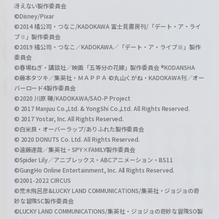
冴えない製作委員会
©Disney/Pixar
©2014 橘公司・つなこ/KADOKAWA 富士見書房刊/「デート・ア・ライ
ブⅡ」製作委員会
©2019 橘公司・つなこ／KADOKAWA／「デート・ア・ライブⅢ」製作
委員会
©春場ねぎ・講談社／映画「五等分の花嫁」製作委員会 ®KODANSHA
©藤本タツキ／集英社・ＭＡＰＰＡ ©丸山くがね・KADOKAWA刊／オー
バーロード4製作委員会
©2020 川原 礫/KADOKAWA/SAO-P Project
© 2017 Manjuu Co.,Ltd. & YongShi Co.,Ltd. All Rights Reserved.
© 2017 Yostar, Inc. All Rights Reserved.
©白米良・オーバーラップ/ありふれた製作委員会
© 2020 DONUTS Co. Ltd. All Rights Reserved.
©遠藤達哉／集英社・SPY×FAMILY製作委員会
©Spider Lily／アニプレックス・ABCアニメーション・BS11
©GungHo Online Entertainment, Inc. All Rights Reserved.
©2001-2022 CIRCUS
©荒木飛呂彦&LUCKY LAND COMMUNICATIONS/集英社・ジョジョの奇
妙な冒険SC製作委員会
©LUCKY LAND COMMUNICATIONS/集英社・ジョジョの奇妙な冒険SO製