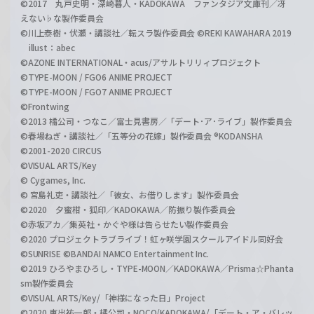
©2017 丸戸史明・深崎暮人・KADOKAWA ファンタジア文庫刊／冴
えない♭な製作委員会
©川上泰樹・伏瀬・講談社／転スラ製作委員会 ©REKI KAWAHARA 2019
illust：abec
©AZONE INTERNATIONAL・acus/アサルトリリィプロジェクト
©TYPE-MOON / FGO6 ANIME PROJECT
©TYPE-MOON / FGO7 ANIME PROJECT
©Frontwing
©2013 橘公司・つなこ／富士見書房／「デート･ア･ライブ」製作委員会
©春場ねぎ・講談社／「五等分の花嫁」製作委員会 ®KODANSHA
©2001-2020 CIRCUS
©VISUAL ARTS/Key
© Cygames, Inc.
© 宮島礼吏・講談社／「彼女、お借りします」製作委員会
©2020 夕蜜柑・狐印／KADOKAWA／防振り製作委員会
©赤坂アカ／集英社・かぐや様は告らせたい製作委員会
©2020 プロジェクトラブライブ！虹ヶ咲学園スクールアイドル同好会
©SUNRISE ©BANDAI NAMCO Entertainment Inc.
©2019 ひろやまひろし・TYPE-MOON／KADOKAWA／Prisma☆Phanta
sm製作委員会
©VISUAL ARTS/Key/「神様になった日」Project
©2020 東出祐一郎・橘公司・NOCO/KADOKAWA/「デート・ア・バレッ