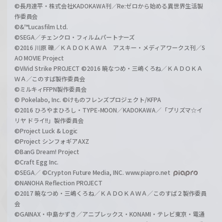
©長月達平・株式会社KADOKAWA刊／Re:ゼロから始める異世界生活製
作委員会
©&™Lucasfilm Ltd.
©SEGA／チェンクロ・フィルムパートナーズ
©2016 川原 礫／ＫＡＤＯＫＡＷＡ アスキー・メディアワークス刊／S
AO MOVIE Project
©ViVid Strike PROJECT ©2016 暁なつめ・三嶋くろね／ＫＡＤＯＫＡ
ＷＡ／このすば製作委員会
©ミルキィFFPN製作委員会
© Pokelabo, Inc. ©けものフレンズプロジェクト/KFPA
©2016 ひろやまひろし・TYPE-MOON／KADOKAWA／「プリズマ☆イ
リヤ ドライ!!」製作委員会
©Project Luck & Logic
©Project シンフォギアAXZ
©BanG Dream! Project
©Craft Egg Inc.
©SEGA／ ©Crypton Future Media, INC. www.piapro.net
©NANOHA Reflection PROJECT
©2017 暁なつめ・三嶋くろね／ＫＡＤＯＫＡＷＡ／このすば２製作委員
会
©GAINAX・中島かずき／アニプレックス・KONAMI・テレビ東京・電通