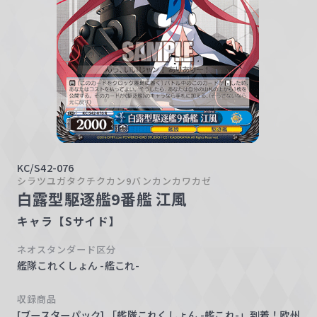
w
a
r
z
KC/S42-076
シラツユガタクチクカン9バンカンカワカゼ
白露型駆逐艦9番艦 江風
キャラ【Sサイド】
ネオスタンダード区分
艦隊これくしょん -艦これ-
収録商品
[ブースターパック] 「艦隊これくしょん -艦これ-」到着！欧州