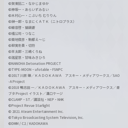
©賀東招二・なかじまゆか
©神坂一・あらいずみるい
©木村心一・こぶいち むりりん
©榊一郎・なまにくＡＴＫ（ニトロプラス）
©細音啓・猫鍋蒼
©橘公司・つなこ
©築地俊彦・駒都え～じ
©柳実冬貴・切符
©羊太郎・三嶋くろね
©諸星悠・甘味みきひろ
©NANOHA Detonation PROJECT
©TYPE-MOON・ufotable・FSNPC
©2017 川原 礫／ＫＡＤＯＫＡＷＡ アスキー・メディアワークス／SAO
-A Project
©2018 鴨志田 一／ＫＡＤＯＫＡＷＡ アスキー・メディアワークス／青
ブタ Project イラスト／溝口ケージ
©CLAMP・ST／講談社・NEP・NHK
©Project Revue Starlight
© 2021 Ateam Entertainment Inc.
©Tokyo Broadcasting System Television, Inc.
©DMM / C2 / KADOKAWA