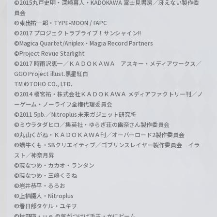
©2015丸戸史明・深崎暮人・KADOKAWA 富士見書房／冴えない製作委
員会
©東出祐一郎・TYPE-MOON / FAPC
©2017 プロジェクトラブライブ！サンシャイン!!
©Magica Quartet/Aniplex・Magia Record Partners
©Project Revue Starlight
©2017 時雨沢恵一／ＫＡＤＯＫＡＷＡ アスキー・メディアワークス／
GGO Project illust.黒星紅白
TM ©TOHO CO., LTD.
©2014 榎宮祐・株式会社ＫＡＤＯＫＡＷＡ メディアファクトリー刊／ノ
ーゲーム・ノーライフ全権代理委員会
©2011 5pb.／Nitroplus 未来ガジェット研究所
©ミウラタダヒロ／集英社・ゆらぎ荘の幽奈さん製作委員会
©丸山くがね・ＫＡＤＯＫＡＷＡ刊／オーバーロード2製作委員会
©蝸牛くも・SBクリエイティブ／ゴブリンスレイヤー製作委員会 イラ
スト／神奈月昇
©暁なつめ・カカオ・ランタン
©暁なつめ・三嶋くろね
©岩井恭平・るろお
©上栖綴人・Nitroplus
©春日部タケル・ユキヲ
©枯野瑛・ｕｅ ©気がつけば毛玉・かにビーム