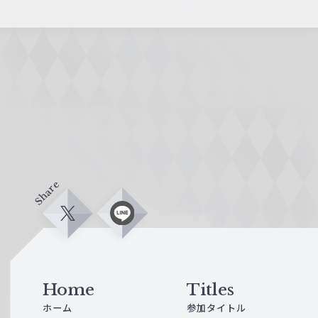
Share
X
L
i
n
e
Home
Titles
ホーム
参加タイトル