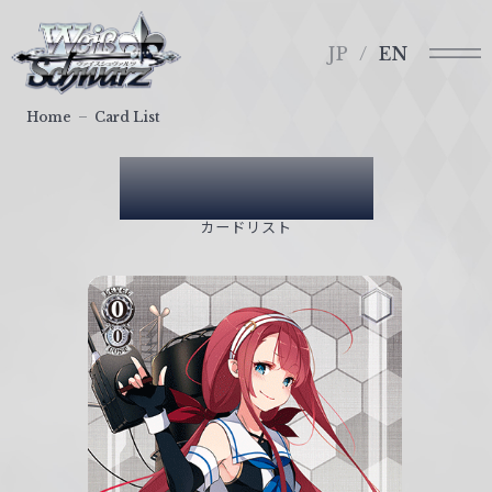
メ
ヴ
ニ
ァ
JP
EN
ュ
イ
ー
ス
Home
Card List
シ
ュ
Card List
ヴ
ァ
カードリスト
ル
ツ
｜
W
e
i
ß
S
c
h