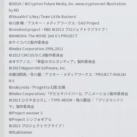
©SEGA / ©Crypton Future Media, Inc. www.crypton.net Illustration
by KEI
©VisualArt's/Key/Team Little Busters!
©川原 礫／アスキー・メディアワークス／SAO Project
©vividred project・MBS ©2013 プロジェクトラブライブ！
©NANOHA The MOVIE 2nd A's PROJECT
©サイコパス製作委員会
©Index Corporation 1996,2011
©2013 CIRCUS/D.C.III製作委員会
©オケアノス／「翠星のガルガンティア」製作委員会
©2013 Nippon Ichi Software, Inc.
©鎌池和馬／冬川基／アスキー・メディアワークス／PROJECT-RAILGU
N S
©sole;viola／Progetto 幻影太陽
©Index Corporation/「デビルサバイバー2」アニメーション製作委員会
©2013 ひろやまひろし・TYPE-MOON・角川書店／「プリズマ☆イリ
ヤ」製作委員会
©Project wooser 2
©Project シンフォギアＧ
©2013 プロジェクトラブライブ！
©KLabGames