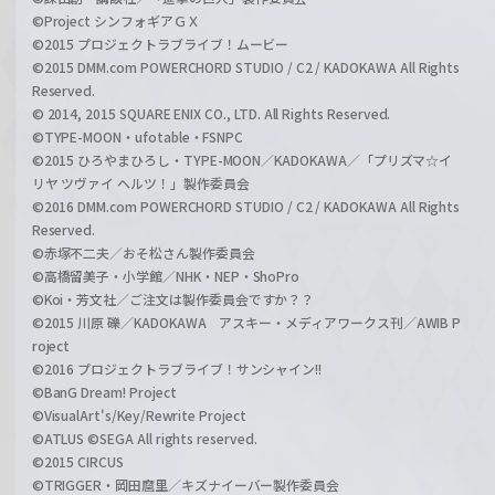
©Project シンフォギアＧＸ
©2015 プロジェクトラブライブ！ムービー
©2015 DMM.com POWERCHORD STUDIO / C2 / KADOKAWA All Rights
Reserved.
© 2014, 2015 SQUARE ENIX CO., LTD. All Rights Reserved.
©TYPE-MOON・ufotable・FSNPC
©2015 ひろやまひろし・TYPE-MOON／KADOKAWA／「プリズマ☆イ
リヤ ツヴァイ ヘルツ！」製作委員会
©2016 DMM.com POWERCHORD STUDIO / C2 / KADOKAWA All Rights
Reserved.
©赤塚不二夫／おそ松さん製作委員会
©高橋留美子・小学館／NHK・NEP・ShoPro
©Koi・芳文社／ご注文は製作委員会ですか？？
©2015 川原 礫／KADOKAWA アスキー・メディアワークス刊／AWIB P
roject
©2016 プロジェクトラブライブ！サンシャイン!!
©BanG Dream! Project
©VisualArt's/Key/Rewrite Project
©ATLUS ©SEGA All rights reserved.
©2015 CIRCUS
©TRIGGER・岡田麿里／キズナイーバー製作委員会