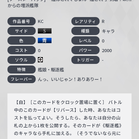
からの増派艦隊
KC
R
作品番号
レアリティ
キャラ
サイド
種類
0
色
レベル
0
2000
コスト
パワー
-
ソウル
トリガー
艦娘・駆逐艦
特徴
んっ、いいじゃン！ありありー！
フレーバー
【自】［このカードをクロック置場に置く］ バトル
中のこのカードが【リバース】した時、あなたはコ
ストを払ってよい。そうしたら、あなたは自分の山
札の上から1枚を公開する。そのカードが《駆逐艦》
のキャラなら手札に加える。（そうでないなら元に