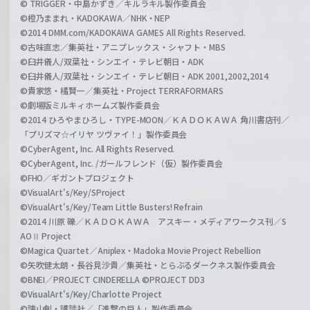
© TRIGGER・中島かずき／キルラキル製作委員会
©橙乃ままれ・KADOKAWA／NHK・NEP
©2014 DMM.com/KADOKAWA GAMES All Rights Reserved.
©古味直志／集英社・アニプレックス・シャフト・MBS
©臼井儀人/双葉社・シンエイ・テレビ朝日・ADK
©臼井儀人/双葉社・シンエイ・テレビ朝日・ADK 2001,2002,2014
©貴家悠・橘賢一／集英社・Project TERRAFORMARS
©劇場版ミルキィホームズ製作委員会
©2014 ひろやまひろし・TYPE-MOON／ＫＡＤＯＫＡＷＡ 角川書店刊／
「プリズマ☆イリヤ ツヴァイ！」製作委員会
©CyberAgent, Inc. All Rights Reserved.
©CyberAgent, Inc. /ガールフレンド（仮）製作委員会
©FHO／ギガントプロジェクト
©VisualArt's/Key/SProject
©VisualArt's/Key/Team Little Busters! Refrain
©2014 川原 礫／ＫＡＤＯＫＡＷＡ アスキー・メディアワークス刊／S
AOⅡ Project
©Magica Quartet／Aniplex・Madoka Movie Project Rebellion
©矢吹健太朗・長谷見沙貴／集英社・とらぶるダークネス製作委員会
©BNEI／PROJECT CINDERELLA ©PROJECT DD3
©VisualArt's/Key/Charlotte Project
©諫山創・講談社／「進撃の巨人」製作委員会