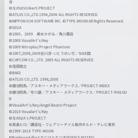
会
C
©なのはStrikerS PROJECT
h
©ATLUS CO.,LTD.1996,2006 ALL RIGHTS RESERVED.
a
©NIPPON ICHI SOFTWARE INC. ©TYPE-MOON All Rights Reserved.
n
©SEGA
©2005、2009 美水かがみ／角川書店
n
©2008 VisualArt's/Key
e
©2009 Nitroplus/Project Phantom
l
©2007,2008,2009谷川流･いとうのいぢ／
SOS団
©CAPCOM CO., LTD. 2009 ALL RIGHTS RESERVED.
©窪岡俊之
©BNGI
©ATLUS CO.,LTD. 1996,2008
©鎌池和馬／アスキー・メディアワークス／PROJECT-INDEX
©鎌池和馬／冬川基／アスキー・メディアワークス／PROJECT-RAILGU
N
©VisualArt's/Key/Angel Beats! Project
©2010 Visualart's/Key
©なのはA's PROJECT
©真島ヒロ／講談社・フェアリーテイル製作ギルド・テレビ東京
©1999-2010 TYPE-MOON
©Bushiroad illust:たにはらなつき(EDEN'S NOTES)