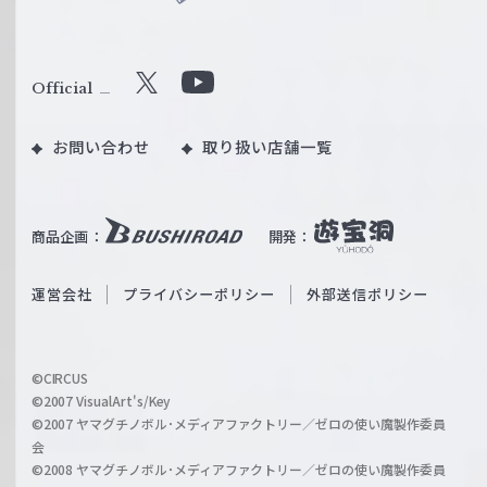
ヴ
ァ
ル
Official
X
Y
ツ
o
｜
お問い合わせ
取り扱い店舗一覧
u
W
T
e
u
i
b
商品企画：
開発：
ß
e
S
O
運営会社
プライバシーポリシー
外部送信ポリシー
c
f
h
f
w
i
a
©CIRCUS
c
©2007 VisualArt's/Key
r
i
©2007 ヤマグチノボル･メディアファクトリー／ゼロの使い魔製作委員
z
会
a
©2008 ヤマグチノボル･メディアファクトリー／ゼロの使い魔製作委員
l