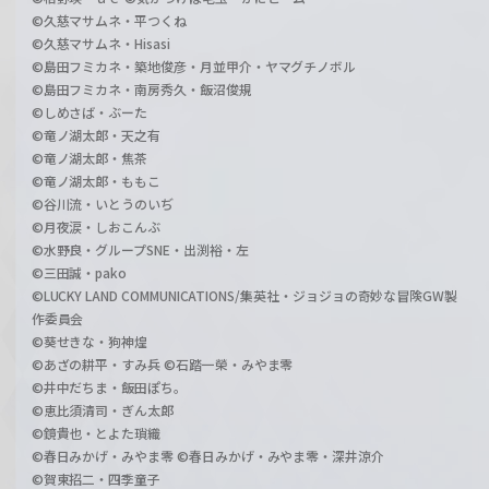
©久慈マサムネ・平つくね
©久慈マサムネ・Hisasi
©島田フミカネ・築地俊彦・月並甲介・ヤマグチノボル
©島田フミカネ・南房秀久・飯沼俊規
©しめさば・ぶーた
©竜ノ湖太郎・天之有
©竜ノ湖太郎・焦茶
©竜ノ湖太郎・ももこ
©谷川流・いとうのいぢ
©月夜涙・しおこんぶ
©水野良・グループSNE・出渕裕・左
©三田誠・pako
©LUCKY LAND COMMUNICATIONS/集英社・ジョジョの奇妙な冒険GW製
作委員会
©葵せきな・狗神煌
©あざの耕平・すみ兵 ©石踏一榮・みやま零
©井中だちま・飯田ぽち。
©恵比須清司・ぎん太郎
©鏡貴也・とよた瑣織
©春日みかげ・みやま零 ©春日みかげ・みやま零・深井涼介
©賀東招二・四季童子