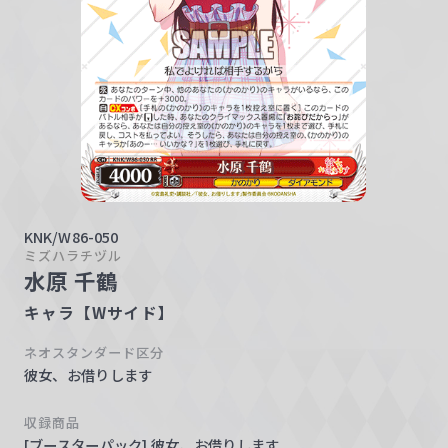
w
a
r
z
KNK/W86-050
ミズハラチヅル
水原 千鶴
キャラ【Wサイド】
ネオスタンダード区分
彼女、お借りします
収録商品
[ブースターパック] 彼女、お借りします