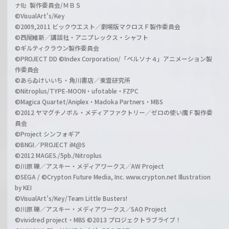
ナII』製作委員会/ＭＢＳ
©VisualArt's/Key
©2009,2011 ビックウエスト／劇場版マクロスＦ製作委員会
©西尾維新／講談社・アニプレックス・シャフト
©ギルティクラウン製作委員会
©PROJECT DD ©Index Corporation/「ペルソナ４」アニメーション製
作委員会
©あらゐけいいち・角川書店／東雲研究所
©Nitroplus/TYPE-MOON・ufotable・FZPC
©Magica Quartet/Aniplex・Madoka Partners・MBS
©2012 ヤマグチノボル・メディアファクトリー／ゼロの使い魔Ｆ製作委
員会
©Project シンフォギア
©BNGI／PROJECT iM@S
©2012 MAGES./5pb./Nitroplus
©川原 礫／アスキー・メディアワークス／AW Project
©SEGA / ©Crypton Future Media, Inc. www.crypton.net Illustration
by KEI
©VisualArt's/Key/Team Little Busters!
©川原 礫／アスキー・メディアワークス／SAO Project
©vividred project・MBS ©2013 プロジェクトラブライブ！