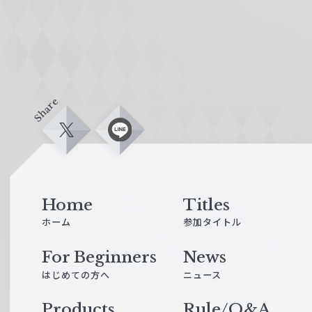
Share
X
L
i
n
e
Home
Titles
ホーム
参加タイトル
For Beginners
News
はじめての方へ
ニュース
Products
Rule/Q&A