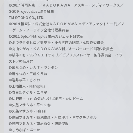
©2017 時雨沢恵一／ＫＡＤＯＫＡＷＡ アスキー・メディアワークス／
GGO Project illust.黒星紅白
TM ©TOHO CO., LTD.
©2014 榎宮祐・株式会社ＫＡＤＯＫＡＷＡ メディアファクトリー刊／ノ
ーゲーム・ノーライフ全権代理委員会
©2011 5pb.／Nitroplus 未来ガジェット研究所
©ミウラタダヒロ／集英社・ゆらぎ荘の幽奈さん製作委員会
©丸山くがね・ＫＡＤＯＫＡＷＡ刊／オーバーロード2製作委員会
©蝸牛くも・SBクリエイティブ／ゴブリンスレイヤー製作委員会 イラ
スト／神奈月昇
©暁なつめ・カカオ・ランタン
©暁なつめ・三嶋くろね
©岩井恭平・るろお
©上栖綴人・Nitroplus
©春日部タケル・ユキヲ
©枯野瑛・ｕｅ ©気がつけば毛玉・かにビーム
©久慈マサムネ・平つくね
©久慈マサムネ・Hisasi
©島田フミカネ・築地俊彦・月並甲介・ヤマグチノボル
©島田フミカネ・南房秀久・飯沼俊規
©しめさば・ぶーた