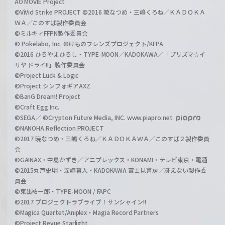
AO MOVIE Project
©ViVid Strike PROJECT ©2016 暁なつめ・三嶋くろね／ＫＡＤＯＫＡ
ＷＡ／このすば製作委員会
©ミルキィFFPN製作委員会
© Pokelabo, Inc. ©けものフレンズプロジェクト/KFPA
©2016 ひろやまひろし・TYPE-MOON／KADOKAWA／「プリズマ☆イ
リヤ ドライ!!」製作委員会
©Project Luck & Logic
©Project シンフォギアAXZ
©BanG Dream! Project
©Craft Egg Inc.
©SEGA／ ©Crypton Future Media, INC. www.piapro.net
©NANOHA Reflection PROJECT
©2017 暁なつめ・三嶋くろね／ＫＡＤＯＫＡＷＡ／このすば２製作委員
会
©GAINAX・中島かずき／アニプレックス・KONAMI・テレビ東京・電通
©2015丸戸史明・深崎暮人・KADOKAWA 富士見書房／冴えない製作委
員会
©東出祐一郎・TYPE-MOON / FAPC
©2017 プロジェクトラブライブ！サンシャイン!!
©Magica Quartet/Aniplex・Magia Record Partners
©Project Revue Starlight