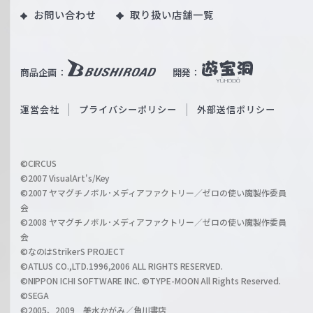
｜
お問い合わせ
取り扱い店舗一覧
u
W
T
e
u
i
b
商品企画：
開発：
ß
e
S
O
運営会社
プライバシーポリシー
外部送信ポリシー
c
f
h
f
w
i
a
©CIRCUS
c
©2007 VisualArt's/Key
r
i
©2007 ヤマグチノボル･メディアファクトリー／ゼロの使い魔製作委員
z
会
a
©2008 ヤマグチノボル･メディアファクトリー／ゼロの使い魔製作委員
l
会
C
©なのはStrikerS PROJECT
h
©ATLUS CO.,LTD.1996,2006 ALL RIGHTS RESERVED.
a
©NIPPON ICHI SOFTWARE INC. ©TYPE-MOON All Rights Reserved.
n
©SEGA
©2005、2009 美水かがみ／角川書店