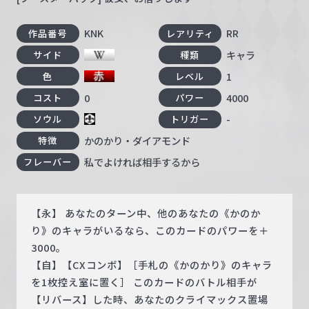
KNK
RR
作品番号
レアリティ
キャラ
サイド
種類
1
色
レベル
0
4000
コスト
パワー
-
ソウル
トリガー
かのかり・ダイアモンド
特徴
私でよければ相手するから
フレーバー
【永】 あなたのターン中、他のあなたの《かのか
り》のキャラがいるなら、このカードのパワーを＋
3000。
【自】【CXコンボ】［手札の《かのかり》のキャラ
を1枚控え室に置く］ このカードのバトル相手が
【リバース】した時、あなたのクライマックス置場