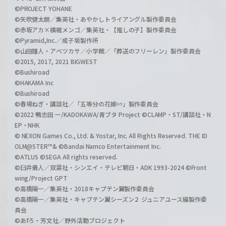
©PROJECT YOHANE
©矢吹健太朗／集英社・あやかしトライアングル製作委員会
©赤坂アカ×横槍メンゴ／集英社・【推しの子】製作委員会
©Pyramid,Inc.／成子坂製作所
©山田鐘人・アベツカサ／小学館／「葬送のフリーレン」製作委員会
©2015, 2017, 2021 BIGWEST
©Bushiroad
©HAKAMA Inc
©Bushiroad
©春場ねぎ・講談社／「五等分の花嫁∽」製作委員会
©2022 鴨志田 一/KADOKAWA/青ブタ Project ©CLAMP・ST/講談社・N
EP・NHK
© NEXON Games Co., Ltd. & Yostar, Inc. All Rights Reserved. THE ID
OLM@STER™& ©Bandai Namco Entertainment Inc.
©ATLUS ©SEGA All rights reserved.
©臼井儀人／双葉社・シンエイ・テレビ朝日・ADK 1993-2024 ©Front
wing/Project GPT
©高橋陽一／集英社・2018キャプテン翼製作委員会
©高橋陽一／集英社・キャプテン翼シーズン２ ジュニアユース編製作委
員会
©あfろ・芳文社／野外活動プロジェクト