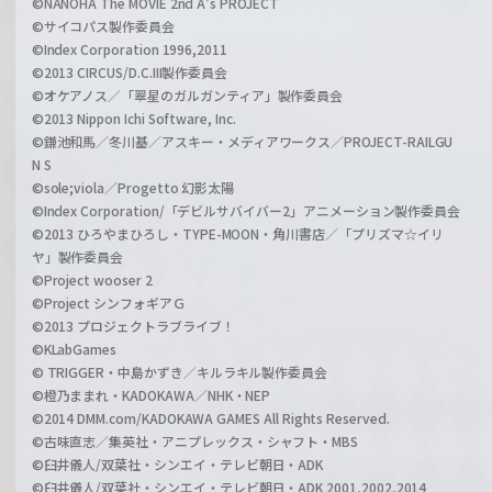
©NANOHA The MOVIE 2nd A's PROJECT
©サイコパス製作委員会
©Index Corporation 1996,2011
©2013 CIRCUS/D.C.III製作委員会
©オケアノス／「翠星のガルガンティア」製作委員会
©2013 Nippon Ichi Software, Inc.
©鎌池和馬／冬川基／アスキー・メディアワークス／PROJECT-RAILGU
N S
©sole;viola／Progetto 幻影太陽
©Index Corporation/「デビルサバイバー2」アニメーション製作委員会
©2013 ひろやまひろし・TYPE-MOON・角川書店／「プリズマ☆イリ
ヤ」製作委員会
©Project wooser 2
©Project シンフォギアＧ
©2013 プロジェクトラブライブ！
©KLabGames
© TRIGGER・中島かずき／キルラキル製作委員会
©橙乃ままれ・KADOKAWA／NHK・NEP
©2014 DMM.com/KADOKAWA GAMES All Rights Reserved.
©古味直志／集英社・アニプレックス・シャフト・MBS
©臼井儀人/双葉社・シンエイ・テレビ朝日・ADK
©臼井儀人/双葉社・シンエイ・テレビ朝日・ADK 2001,2002,2014