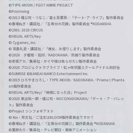
©TYPE-MOON / FGO7 ANIME PROJECT
©Frontwing
©2013 橘公司・つなこ／富士見書房／「デート･ア･ライブ」製作委員会
©春場ねぎ・講談社／「五等分の花嫁」製作委員会 ®KODANSHA
©2001-2020 CIRCUS
©VISUAL ARTS/Key
© Cygames, Inc.
© 宮島礼吏・講談社／「彼女、お借りします」製作委員会
©2020 夕蜜柑・狐印／KADOKAWA／防振り製作委員会
©赤坂アカ／集英社・かぐや様は告らせたい製作委員会
©2020 プロジェクトラブライブ！虹ヶ咲学園スクールアイドル同好会
©SUNRISE ©BANDAI NAMCO Entertainment Inc.
©2019 ひろやまひろし・TYPE-MOON／KADOKAWA／Prisma☆Phanta
sm製作委員会
©VISUAL ARTS/Key/「神様になった日」Project
©2020 東出祐一郎・橘公司・NOCO/KADOKAWA/「デート・ア・バレッ
ト」製作委員会
©Project シンフォギアＸＶ
© Koi・芳文社／ご注文はBLOOM製作委員会ですか？
©春場ねぎ・講談社／「五等分の花嫁∬」製作委員会 ®KODANSHA
©葦原大介／集英社・テレビ朝日・東映アニメーション