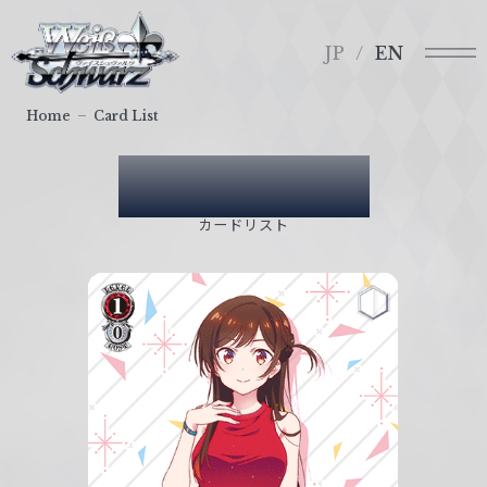
メ
ヴ
ニ
ァ
JP
EN
ュ
イ
ー
ス
Home
Card List
シ
ュ
Card List
ヴ
ァ
カードリスト
ル
ツ
｜
W
e
i
ß
S
c
h