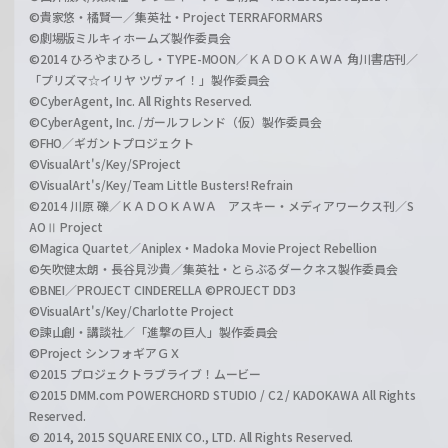
©貴家悠・橘賢一／集英社・Project TERRAFORMARS
©劇場版ミルキィホームズ製作委員会
©2014 ひろやまひろし・TYPE-MOON／ＫＡＤＯＫＡＷＡ 角川書店刊／
「プリズマ☆イリヤ ツヴァイ！」製作委員会
©CyberAgent, Inc. All Rights Reserved.
©CyberAgent, Inc. /ガールフレンド（仮）製作委員会
©FHO／ギガントプロジェクト
©VisualArt's/Key/SProject
©VisualArt's/Key/Team Little Busters! Refrain
©2014 川原 礫／ＫＡＤＯＫＡＷＡ アスキー・メディアワークス刊／S
AOⅡ Project
©Magica Quartet／Aniplex・Madoka Movie Project Rebellion
©矢吹健太朗・長谷見沙貴／集英社・とらぶるダークネス製作委員会
©BNEI／PROJECT CINDERELLA ©PROJECT DD3
©VisualArt's/Key/Charlotte Project
©諫山創・講談社／「進撃の巨人」製作委員会
©Project シンフォギアＧＸ
©2015 プロジェクトラブライブ！ムービー
©2015 DMM.com POWERCHORD STUDIO / C2 / KADOKAWA All Rights
Reserved.
© 2014, 2015 SQUARE ENIX CO., LTD. All Rights Reserved.