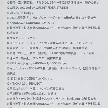
©和月伸宏／集英社・「るろうに剣心 －明治剣客浪漫譚－」製作委員会
©WFS Developed by WRIGHT FLYER STUDIOS
©VISUAL ARTS/Key
©2024 劇場版「ウマ娘 プリティーダービー 新時代の扉」製作委員会
©KADOKAWA CORPORATION 2024
©長月達平・株式会社KADOKAWA刊／Re:ゼロから始める異世界生活2製
作委員会
©東映アニメーション
©プロジェクトラブライブ！蓮ノ空女学院スクールアイドルクラブ
©内藤マーシー・講談社／「甘神さんちの縁結び」製作委員会
©真島ヒロ・上田敦夫・講談社／FT100YQ製作委員会・テレビ東京
©龍幸伸／集英社・ダンダダン製作委員会
©2023 時雨沢恵一/KADOKAWA/GGO2 Project
©丸山くがね・KADOKAWA刊／劇場版「オーバーロード」聖王国編製作
委員会
© 2023 あおぎり高校 / viviON, inc.
©NANOHA 20th PROJECT
©雨森たきび／小学館／マケイン応援委員会
©防衛隊第３部隊 ©松本直也／集英社
©原悠衣・芳文社／劇場版きんいろモザイク Thank you!! 製作委員会
©長月達平・株式会社KADOKAWA刊／Re:ゼロから始める異世界生活3製