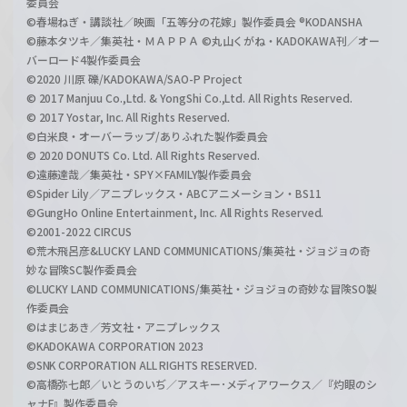
委員会
©春場ねぎ・講談社／映画「五等分の花嫁」製作委員会 ®KODANSHA
©藤本タツキ／集英社・ＭＡＰＰＡ ©丸山くがね・KADOKAWA刊／オー
バーロード4製作委員会
©2020 川原 礫/KADOKAWA/SAO-P Project
© 2017 Manjuu Co.,Ltd. & YongShi Co.,Ltd. All Rights Reserved.
© 2017 Yostar, Inc. All Rights Reserved.
©白米良・オーバーラップ/ありふれた製作委員会
© 2020 DONUTS Co. Ltd. All Rights Reserved.
©遠藤達哉／集英社・SPY×FAMILY製作委員会
©Spider Lily／アニプレックス・ABCアニメーション・BS11
©GungHo Online Entertainment, Inc. All Rights Reserved.
©2001-2022 CIRCUS
©荒木飛呂彦&LUCKY LAND COMMUNICATIONS/集英社・ジョジョの奇
妙な冒険SC製作委員会
©LUCKY LAND COMMUNICATIONS/集英社・ジョジョの奇妙な冒険SO製
作委員会
©はまじあき／芳文社・アニプレックス
©KADOKAWA CORPORATION 2023
©SNK CORPORATION ALL RIGHTS RESERVED.
©高橋弥七郎／いとうのいぢ／アスキー･メディアワークス／『灼眼のシ
ャナF』製作委員会