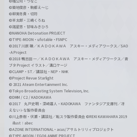
©橘公司・つなこ
©築地俊彦・駒都え～じ
©柳実冬貴・切符
©羊太郎・三嶋くろね
©諸星悠・甘味みきひろ
©NANOHA Detonation PROJECT
©TYPE-MOON・ufotable・FSNPC
©2017 川原 礫／ＫＡＤＯＫＡＷＡ アスキー・メディアワークス／SAO
-A Project
©2018 鴨志田 一／ＫＡＤＯＫＡＷＡ アスキー・メディアワークス／青
ブタ Project イラスト／溝口ケージ
©CLAMP・ST／講談社・NEP・NHK
©Project Revue Starlight
© 2021 Ateam Entertainment Inc.
©Tokyo Broadcasting System Television, Inc.
©DMM / C2 / KADOKAWA
©2017 丸戸史明・深崎暮人・KADOKAWA ファンタジア文庫刊／冴
えない♭な製作委員会
©川上泰樹・伏瀬・講談社／転スラ製作委員会 ©REKI KAWAHARA 2019
illust：abec
©AZONE INTERNATIONAL・acus/アサルトリリィプロジェクト
©TYPE-MOON / FGO6 ANIME PROJECT