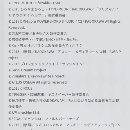
©TYPE-MOON・ufotable・FSNPC
©2015 ひろやまひろし・TYPE-MOON／KADOKAWA／「プリズマ☆イ
リヤ ツヴァイ ヘルツ！」製作委員会
©2016 DMM.com POWERCHORD STUDIO / C2 / KADOKAWA All Rights
Reserved.
©赤塚不二夫／おそ松さん製作委員会
©高橋留美子・小学館／NHK・NEP・ShoPro
©Koi・芳文社／ご注文は製作委員会ですか？？
©2015 川原 礫／KADOKAWA アスキー・メディアワークス刊／AWIB P
roject
©2016 プロジェクトラブライブ！サンシャイン!!
©BanG Dream! Project
©VisualArt's/Key/Rewrite Project
©ATLUS ©SEGA All rights reserved.
©2015 CIRCUS
©TRIGGER・岡田麿里／キズナイーバー製作委員会
©長月達平・株式会社KADOKAWA刊／Re:ゼロから始める異世界生活製
作委員会
©&™Lucasfilm Ltd.
©SEGA／チェンクロ・フィルムパートナーズ
©2016 川原 礫／ＫＡＤＯＫＡＷＡ アスキー・メディアワークス刊／S