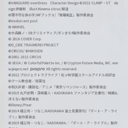
©VANGUARD overDress Character Design ©2021 CLAMP・ST de
sign:伊藤彰 illust:Kinema citrus/獣道
©理不尽な孫の手/MFブックス/「無職転生」製作委員会
©irodori ent post
© MARVEL
©大森藤ノ・SBクリエイティブ/ダンまち4製作委員会
© 2016 COVER Corp.
©D_CIDE TRAUMEREI PROJECT
©CIRCUS/ ©HIKOSEN
©2001-2021 CIRCUS
© SEGA / © Colorful Palette Inc. / © Crypton Future Media, INC. ww
w.piapro.net
All rights reserved.
©2022 プロジェクトラブライブ！虹ヶ咲学園スクールアイドル同好会
©クール教信者／双葉社
©和久井健・講談社／アニメ「東京リベンジャーズ」製作委員会
©2019 丸戸史明・深崎暮人・KADOKAWA ファンタジア文庫刊／映画も
冴えない製作委員会
©Disney/Pixar
©2014 橘公司・つなこ/KADOKAWA 富士見書房刊/「デート・ア・ライ
ブⅡ」製作委員会
©2019 橘公司・つなこ／KADOKAWA／「デート・ア・ライブⅢ」製作