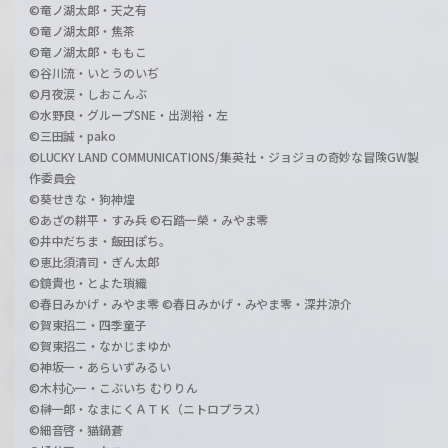
©竜ノ湖太郎・天之有
©竜ノ湖太郎・焦茶
©竜ノ湖太郎・ももこ
©谷川流・いとうのいぢ
©月夜涙・しおこんぶ
©水野良・グループSNE・出渕裕・左
©三田誠・pako
©LUCKY LAND COMMUNICATIONS/集英社・ジョジョの奇妙な冒険GW製
作委員会
©葵せきな・狗神煌
©あざの耕平・すみ兵 ©石踏一榮・みやま零
©井中だちま・飯田ぽち。
©恵比須清司・ぎん太郎
©鏡貴也・とよた瑣織
©春日みかげ・みやま零 ©春日みかげ・みやま零・深井涼介
©賀東招二・四季童子
©賀東招二・なかじまゆか
©神坂一・あらいずみるい
©木村心一・こぶいち むりりん
©榊一郎・なまにくＡＴＫ（ニトロプラス）
©細音啓・猫鍋蒼