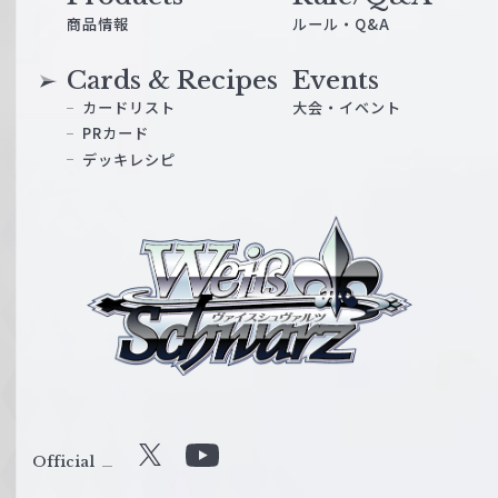
商品情報
ルール・Q&A
Cards & Recipes
Events
カードリスト
大会・イベント
PRカード
デッキレシピ
ヴ
ァ
イ
ス
シ
ュ
ヴ
ァ
ル
Official
X
Y
ツ
o