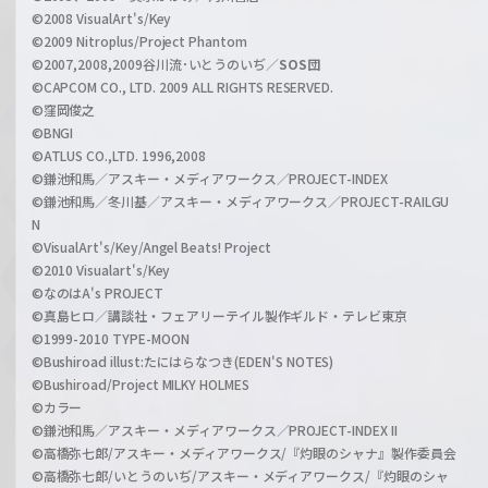
n
©2008 VisualArt's/Key
e
©2009 Nitroplus/Project Phantom
l
©2007,2008,2009谷川流･いとうのいぢ／
SOS団
©CAPCOM CO., LTD. 2009 ALL RIGHTS RESERVED.
©窪岡俊之
©BNGI
©ATLUS CO.,LTD. 1996,2008
©鎌池和馬／アスキー・メディアワークス／PROJECT-INDEX
©鎌池和馬／冬川基／アスキー・メディアワークス／PROJECT-RAILGU
N
©VisualArt's/Key/Angel Beats! Project
©2010 Visualart's/Key
©なのはA's PROJECT
©真島ヒロ／講談社・フェアリーテイル製作ギルド・テレビ東京
©1999-2010 TYPE-MOON
©Bushiroad illust:たにはらなつき(EDEN'S NOTES)
©Bushiroad/Project MILKY HOLMES
©カラー
©鎌池和馬／アスキー・メディアワークス／PROJECT-INDEX II
©高橋弥七郎/アスキー・メディアワークス/『灼眼のシャナ』製作委員会
©高橋弥七郎/いとうのいぢ/アスキー・メディアワークス/『灼眼のシャ