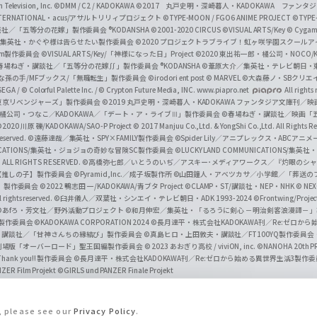
Television, Inc.
©DMM / C2 / KADOKAWA
©2017 丸戸史明・深崎暮人・KADOKAWA ファン
INTERNATIONAL・acus/アサルトリリィプロジェクト
©TYPE-MOON / FGO6 ANIME PROJECT
©TYPE
社／「五等分の花嫁」製作委員会 ®KODANSHA
©2001-2020 CIRCUS
©VISUAL ARTS/Key
© Cygame
／集英社・かぐや様は告らせたい製作委員会
©2020 プロジェクトラブライブ！虹ヶ咲学園スクール
asm製作委員会
©VISUAL ARTS/Key/「神様になった日」Project
©2020 東出祐一郎・橘公司・NOCO
春場ねぎ・講談社／「五等分の花嫁∬」製作委員会 ®KODANSHA
©葦原大介／集英社・テレビ朝日・
な孫の手/MFブックス/「無職転生」製作委員会
©irodori ent post
© MARVEL
©大森藤ノ・SBクリエ
EGA / © Colorful Palette Inc. / © Crypton Future Media, INC. www.piapro.net
All rights
東京リベンジャーズ」製作委員会
©2019 丸戸史明・深崎暮人・KADOKAWA ファンタジア文庫刊
9 橘公司・つなこ／KADOKAWA／「デート・ア・ライブⅢ」製作委員会
©春場ねぎ・講談社／映画「五等
2020 川原 礫/KADOKAWA/SAO-P Project
© 2017 Manjuu Co.,Ltd. & YongShi Co.,Ltd. All Rights R
eserved.
©遠藤達哉／集英社・SPY×FAMILY製作委員会
©Spider Lily／アニプレックス・ABCアニ
UNICATIONS/集英社・ジョジョの奇妙な冒険SC製作委員会
©LUCKY LAND COMMUNICATIONS
ALL RIGHTS RESERVED.
©高橋弥七郎／いとうのいぢ／アスキー･メディアワークス／『灼眼のシャ
【推しの子】製作委員会
©Pyramid,Inc.／成子坂製作所
©山田鐘人・アベツカサ／小学館／「葬送の
」製作委員会
©2022 鴨志田 一/KADOKAWA/青ブタ Project ©CLAMP・ST/講談社・NEP・NHK
© NEXO
rights reserved.
©臼井儀人／双葉社・シンエイ・テレビ朝日・ADK 1993-2024 ©Frontwing/Projec
©あfろ・芳文社／野外活動プロジェクト
©和月伸宏／集英社・「るろうに剣心 －明治剣客浪漫譚－
」製作委員会
©KADOKAWA CORPORATION 2024
©長月達平・株式会社KADOKAWA刊／Re:ゼロか
・講談社／「甘神さんちの縁結び」製作委員会
©真島ヒロ・上田敦夫・講談社／FT100YQ製作委員
／劇場版「オーバーロード」聖王国編製作委員会
© 2023 あおぎり高校 / viviON, inc.
©NANOHA 20th 
k you!! 製作委員会
©長月達平・株式会社KADOKAWA刊／Re:ゼロから始める異世界生活3製作
ZER Film Projekt
©GIRLS und PANZER Finale Projekt
s, please see our
Privacy Policy
.