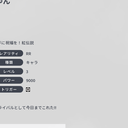
ゆん
世界に祝福を！紅伝説
RR
レアリティ
キャラ
種類
3
レベル
9000
パワー
トリガー
イバルとして今日までこれた!!