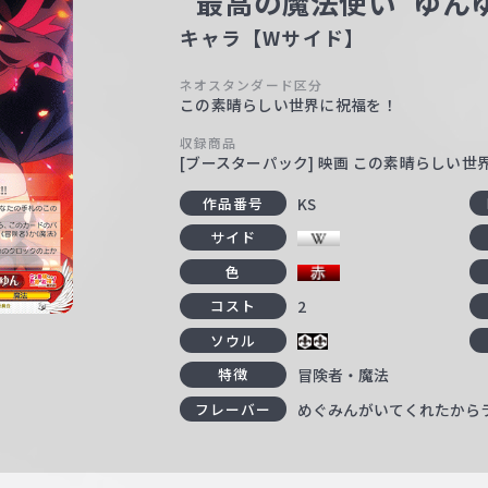
“最高の魔法使い”ゆん
キャラ【Wサイド】
ネオスタンダード区分
この素晴らしい世界に祝福を！
収録商品
[ブースターパック] 映画 この素晴らしい
KS
作品番号
サイド
色
2
コスト
ソウル
冒険者・魔法
特徴
めぐみんがいてくれたからラ
フレーバー