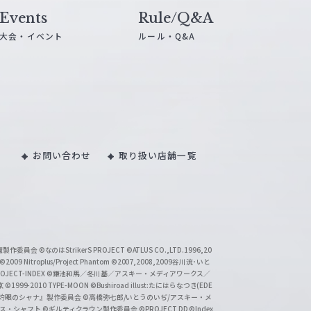
Events
Rule/Q&A
大会・イベント
ルール・Q&A
お問い合わせ
取り扱い店舗一覧
い魔製作委員会
©なのはStrikerS PROJECT
©ATLUS CO.,LTD.1996,20
©2009 Nitroplus/Project Phantom
©2007,2008,2009谷川流･いと
CT-INDEX
©鎌池和馬／冬川基／アスキー・メディアワークス／
京
©1999-2010 TYPE-MOON
©Bushiroad illust:たにはらなつき(EDE
『灼眼のシャナ』製作委員会
©高橋弥七郎/いとうのいぢ/アスキー・メ
クス・シャフト
©ギルティクラウン製作委員会
©PROJECT DD ©Index