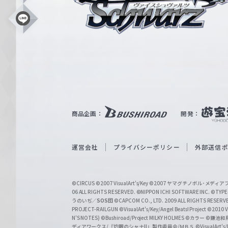
ス
シ
L
i
ュ
n
e
ヴ
ァ
ル
ツ
｜
商品企画：
開発：
W
e
i
運営会社
プライバシーポリシー
外部送信
ß
S
©CIRCUS
©2007 VisualArt's/Key
©2007 ヤマグチノボル･メデ
c
06 ALL RIGHTS RESERVED.
©NIPPON ICHI SOFTWARE INC. ©TYPE-
うのいぢ／
SOS団
©CAPCOM CO., LTD. 2009 ALL RIGHTS RESERV
h
PROJECT-RAILGUN
©VisualArt's/Key/Angel Beats! Project
©2010 Vi
w
N'S NOTES)
©Bushiroad/Project MILKY HOLMES
©カラー
©鎌池和馬
ディアワークス/『灼眼のシャナII』製作委員会/ＭＢＳ
©VisualArt's