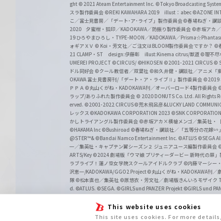
ght
© 2021 Ateam Entertainment Inc.
©Tokyo Broadcasting System 
スラ製作委員会 ©REKI KAWAHARA 2019 illust：abec
©AZONE 
こ／富士見書房／「デート･ア･ライブ」製作委員会
©春場ねぎ・講談
2020 夕蜜柑・狐印／KADOKAWA／防振り製作委員会
©赤坂アカ
19 ひろやまひろし・TYPE-MOON／KADOKAWA／Prisma☆Phant
ォギアＸＶ
© Koi・芳文社／ご注文はBLOOM製作委員会ですか？
©
21 CLAMP・ST design:伊藤彰 illust:Kinema citrus/獣道
©理不尽
UMEREI PROJECT
©CIRCUS/ ©HIKOSEN
©2001-2021 CIRCUS
© S
ドル同好会
©クール教信者／双葉社
©和久井健・講談社／アニメ「
OKAWA 富士見書房刊/「デート・ア・ライブⅡ」製作委員会
©201
ＰＰＡ ©丸山くがね・KADOKAWA刊／オーバーロード4製作委員会
©
ラップ/ありふれた製作委員会
© 2020 DONUTS Co. Ltd. All Rights R
erved.
©2001-2022 CIRCUS
©荒木飛呂彦&LUCKY LAND COMM
レックス
©KADOKAWA CORPORATION 2023
©SNK CORPORATION 
かしトライアングル製作委員会
©赤坂アカ×横槍メンゴ／集英社・
©HAKAMA Inc
©Bushiroad
©春場ねぎ・講談社／「五等分の花嫁∽
@STER™& ©Bandai Namco Entertainment Inc.
©ATLUS ©SEGA All 
一／集英社・キャプテン翼シーズン２ ジュニアユース編製作委員会
ARTS/Key
©2024 劇場版「ウマ娘 プリティーダービー 新時代の扉
ラブライブ！蓮ノ空女学院スクールアイドルクラブ
©内藤マーシー
沢恵一/KADOKAWA/GGO2 Project
©丸山くがね・KADOKAWA刊
隊 ©松本直也／集英社
©原悠衣・芳文社／劇場版きんいろモザイク Than
d.
©ATLUS. ©SEGA.
©GIRLS und PANZER Projekt
©GIRLS und PAN
This website uses cookies
This site uses cookies. For more detail