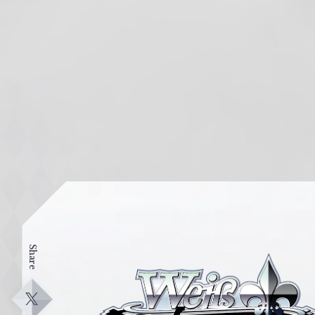
Share
ヴ
ァ
イ
X