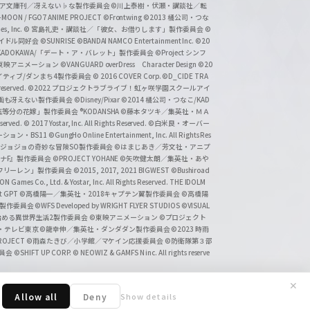
タジア文庫刊／冴えない♭な製作委員会
©川上泰樹・伏瀬・講談社／転
-MOON / FGO7 ANIME PROJECT
©Frontwing
©2013 橘公司・つな
s, Inc.
© 宮島礼吏・講談社／「彼女、お借りします」製作委員会
©
アイドル同好会
©SUNRISE ©BANDAI NAMCO Entertainment Inc.
©20
/KADOKAWA/「デート・ア・バレット」製作委員会
©Project シンフ
東映アニメーション
©VANGUARD overDress Character Design ©20
イティブ/ダンまち4製作委員会
© 2016 COVER Corp.
©D_CIDE TRA
 reserved.
©2022 プロジェクトラブライブ！虹ヶ咲学園スクールアイ
／映画も冴えない製作委員会
©Disney/Pixar
©2014 橘公司・つなこ/KAD
分の花嫁」製作委員会 ®KODANSHA
©藤本タツキ／集英社・ＭＡ
eserved.
© 2017 Yostar, Inc. All Rights Reserved.
©白米良・オーバー
メーション・BS11
©GungHo Online Entertainment, Inc. All Rights Res
/集英社・ジョジョの奇妙な冒険SO製作委員会
©はまじあき／芳文社・アニプ
ナF』製作委員会
©PROJECT YOHANE
©矢吹健太朗／集英社・あや
フリーレン」製作委員会
©2015, 2017, 2021 BIGWEST
©Bushiroad
N Games Co., Ltd. & Yostar, Inc. All Rights Reserved. THE IDOLM
t GPT
©高橋陽一／集英社・2018キャプテン翼製作委員会
©高橋陽
」製作委員会
©WFS Developed by WRIGHT FLYER STUDIOS
©VISUAL
ら始める異世界生活2製作委員会
©東映アニメーション
©プロジェクト
会・テレビ東京
©龍幸伸／集英社・ダンダダン製作委員会
©2023 時雨
PROJECT
©雨森たきび／小学館／マケイン応援委員会
©防衛隊第３部
委員会
©SHIFT UP CORP.
© NEOWIZ & GAMFS N inc. All rights reserve
✕
Allow all
Deny
Show details