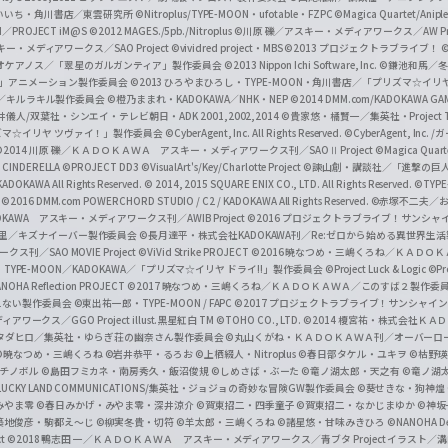
f
いいち・角川書店／東雲研究所
©Nitroplus/TYPE-MOON・ufotable・FZPC
©Magica Quartet/Anip
I／PROJECT iM@S
©2012 MAGES./5pb./Nitroplus
©川原 礫／アスキー・メディアワークス／AW Pro
f
ー・メディアワークス／SAO Project
©vividred project・MBS ©2013 プロジェクトラブライブ！
©
i
オケアノス／「翠星のガルガンティア」製作委員会
©2013 Nippon Ichi Software, Inc.
©鎌池和馬／冬川
イバー2」アニメーション製作委員会
©2013 ひろやまひろし・TYPE-MOON・角川書店／「プリズマ☆イ
c
ずき／キルラキル製作委員会
©橙乃ままれ・KADOKAWA／NHK・NEP
©2014 DMM.com/KADOKAWA GAMES
井儀人/双葉社・シンエイ・テレビ朝日・ADK 2001,2002,2014
©貴家悠・橘賢一／集英社・Project T
i
リズマ☆イリヤ ツヴァイ！」製作委員会
©CyberAgent, Inc. All Rights Reserved.
©CyberAgent, I
a
©2014 川原 礫／ＫＡＤＯＫＡＷＡ アスキー・メディアワークス刊／SAOⅡ Project
©Magica Quart
CINDERELLA ©PROJECT DD3
©VisualArt's/Key/Charlotte Project
©諫山創・講談社／「進撃の巨
l
DOKAWA All Rights Reserved.
© 2014, 2015 SQUARE ENIX CO., LTD. All Rights Reserved.
©TYPE
会
©2016 DMM.com POWERCHORD STUDIO / C2 / KADOKAWA All Rights Reserved.
©赤塚不二夫／
C
DOKAWA アスキー・メディアワークス刊／AWIB Project
©2016 プロジェクトラブライブ！サンシャイ
h
田麿里／キズナイーバー製作委員会
©長月達平・株式会社KADOKAWA刊／Re:ゼロから始める異世界生
／SAO MOVIE Project
©ViVid Strike PROJECT ©2016 暁なつめ・三嶋くろね／Ｋ
a
・TYPE-MOON／KADOKAWA／「プリズマ☆イリヤ ドライ!!」製作委員会
©Project Luck & Logic
©P
NOHA Reflection PROJECT
©2017 暁なつめ・三嶋くろね／ＫＡＤＯＫＡＷＡ／このすば２製作委
n
冴えない製作委員会
©東出祐一郎・TYPE-MOON / FAPC
©2017 プロジェクトラブライブ！サンシャイン!
n
クス／GGO Project illust.黒星紅白
TM ©TOHO CO., LTD.
©2014 榎宮祐・株式会社Ｋ
タダヒロ／集英社・ゆらぎ荘の幽奈さん製作委員会
©丸山くがね・ＫＡＤＯＫＡＷＡ刊／オーバーロ
e
©暁なつめ・三嶋くろね
©岩井恭平・るろお
©上栖綴人・Nitroplus
©春日部タケル・ユキヲ
©枯野瑛
グチノボル
©島田フミカネ・南房秀久・飯沼俊規
©しめさば・ぶーた
©竜ノ湖太郎・天之有
©竜ノ湖
l
LUCKY LAND COMMUNICATIONS/集英社・ジョジョの奇妙な冒険GW製作委員会
©葵せきな・狗神煌
みやま零 ©春日みかげ・みやま零・深井涼介
©賀東招二・四季童子
©賀東招二・なかじまゆか
©神坂
築地俊彦・駒都え～じ
©柳実冬貴・切符
©羊太郎・三嶋くろね
©諸星悠・甘味みきひろ
©NANOHA De
t
©2018 鴨志田 一／ＫＡＤＯＫＡＷＡ アスキー・メディアワークス／青ブタ Project イラスト／