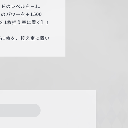
ードのレベルを－1。
のパワーを＋1500
を1枚控え室に置く］』
ら1枚を、控え室に置い