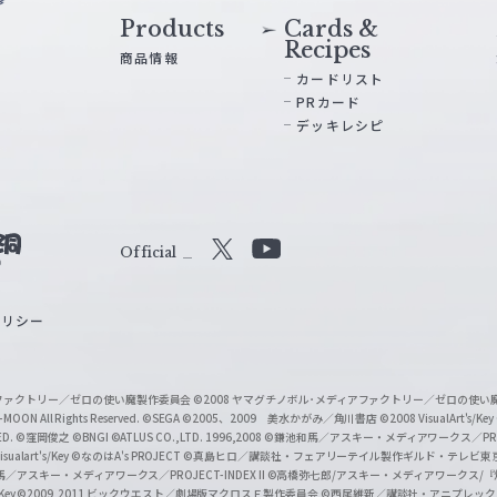
Products
Cards &
Recipes
商品情報
カードリスト
PRカード
デッキレシピ
Official
X
Y
o
ポリシー
u
T
u
ィアファクトリー／ゼロの使い魔製作委員会
©2008 ヤマグチノボル･メディアファクトリー／ゼロの使
b
MOON All Rights Reserved.
©SEGA
©2005、2009 美水かがみ／角川書店
©2008 VisualArt's/Key
ED.
©窪岡俊之
©BNGI
©ATLUS CO.,LTD. 1996,2008
©鎌池和馬／アスキー・メディアワークス／PROJE
e
sualart's/Key
©なのはA's PROJECT
©真島ヒロ／講談社・フェアリーテイル製作ギルド・テレビ東
／アスキー・メディアワークス／PROJECT-INDEX II
©高橋弥七郎/アスキー・メディアワークス/
O
/Key
©2009,2011 ビックウエスト／劇場版マクロスＦ製作委員会
©西尾維新／講談社・アニプレッ