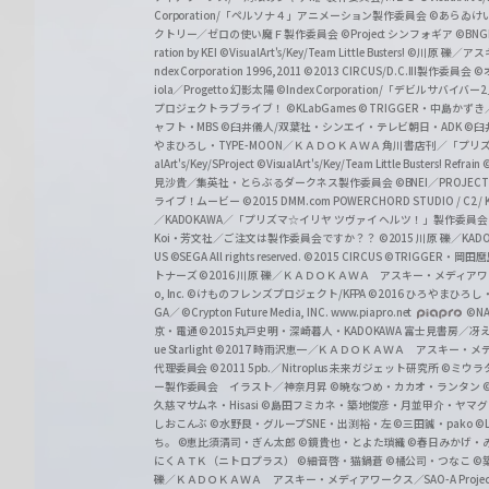
a
Corporation/「ペルソナ４」アニメーション製作委員会
©あらゐけ
クトリー／ゼロの使い魔Ｆ製作委員会
©Project シンフォギア
©BNG
r
ration by KEI
©VisualArt's/Key/Team Little Busters!
©川原 礫／アスキ
z
ndex Corporation 1996,2011
©2013 CIRCUS/D.C.III製作委員会
©
iola／Progetto 幻影太陽
©Index Corporation/「デビルサバ
プロジェクトラブライブ！
©KLabGames
© TRIGGER・中島か
ャフト・MBS
©臼井儀人/双葉社・シンエイ・テレビ朝日・ADK
©臼
やまひろし・TYPE-MOON／ＫＡＤＯＫＡＷＡ 角川書店刊／「プ
alArt's/Key/SProject
©VisualArt's/Key/Team Little Busters! Refrain
見沙貴／集英社・とらぶるダークネス製作委員会
©BNEI／PROJECT 
ライブ！ムービー
©2015 DMM.com POWERCHORD STUDIO / C2 / KA
／KADOKAWA／「プリズマ☆イリヤ ツヴァイ ヘルツ！」製作委員
Koi・芳文社／ご注文は製作委員会ですか？？
©2015 川原 礫／KA
US ©SEGA All rights reserved.
©2015 CIRCUS
©TRIGGER・岡
トナーズ
©2016 川原 礫／ＫＡＤＯＫＡＷＡ アスキー・メディアワークス刊
o, Inc. ©けものフレンズプロジェクト/KFPA
©2016 ひろやまひろし
GA／ ©Crypton Future Media, INC. www.piapro.net
©NA
京・電通
©2015丸戸史明・深崎暮人・KADOKAWA 富士見書房／
ue Starlight
©2017 時雨沢恵一／ＫＡＤＯＫＡＷＡ アスキー・メディアワー
代理委員会
©2011 5pb.／Nitroplus 未来ガジェット研究所
©ミウラ
ー製作委員会 イラスト／神奈月昇
©暁なつめ・カカオ・ランタン
久慈マサムネ・Hisasi
©島田フミカネ・築地俊彦・月並甲介・ヤマ
しおこんぶ
©水野良・グループSNE・出渕裕・左
©三田誠・pako
©
ち。
©恵比須清司・ぎん太郎
©鏡貴也・とよた瑣織
©春日みかげ・
にくＡＴＫ（ニトロプラス）
©細音啓・猫鍋蒼
©橘公司・つなこ
©
礫／ＫＡＤＯＫＡＷＡ アスキー・メディアワークス／SAO-A Projec