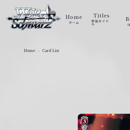
ヴ
ァ
Titles
Home
B
参加タイト
ホーム
イ
ル
ス
シ
ュ
Home
Card List
ヴ
ァ
ル
ツ
｜
W
e
i
ß
S