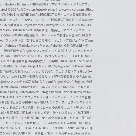
lex・Madoka Partners・MBS
©2012 ヤマグチノボル・メディアファ
ject
©SEGA / ©Crypton Future Media, Inc. www.crypton.net Illust
NANOHA The MOVIE 2nd A's PROJECT
©サイコパス製作委員会
©I
基／アスキー・メディアワークス／PROJECT-RAILGUN S
©sole;v
リヤ」製作委員会
©Project wooser 2
©Project シンフォギアＧ
©2013
 All Rights Reserved.
©古味直志／集英社・アニプレックス・シ
ERRAFORMARS
©劇場版ミルキィホームズ製作委員会
©2014 ひろ
nc. /ガールフレンド（仮）製作委員会
©FHO／ギガントプロジェクト
©Visu
et／Aniplex・Madoka Movie Project Rebellion
©矢吹健太朗・長谷
人」製作委員会
©Project シンフォギアＧＸ
©2015 プロジェクトラブ
-MOON・ufotable・FSNPC
©2015 ひろやまひろし・TYPE-MOON
おそ松さん製作委員会
©高橋留美子・小学館／NHK・NEP・ShoPro
©
ン!!
©BanG Dream! Project
©VisualArt's/Key/Rewrite Project
©ATL
活製作委員会
©&™Lucasfilm Ltd.
©SEGA／チェンクロ・フィルムパー
ＡＤＯＫＡＷＡ／このすば製作委員会
©ミルキィFFPN製作委員会
© Pokelab
roject シンフォギアAXZ
©BanG Dream! Project
©Craft Egg Inc.
©SE
員会
©GAINAX・中島かずき／アニプレックス・KONAMI・テレビ東
!
©Magica Quartet/Aniplex・Magia Record Partners
©Project Rev
ＡＤＯＫＡＷＡ メディアファクトリー刊／ノーゲーム・ノーライフ全権
ード2製作委員会
©蝸牛くも・SBクリエイティブ／ゴブリンスレイヤ
・ｕｅ ©気がつけば毛玉・かにビーム
©久慈マサムネ・平つくね
©
太郎・焦茶
©竜ノ湖太郎・ももこ
©谷川流・いとうのいぢ
©月夜涙・
©あざの耕平・すみ兵 ©石踏一榮・みやま零
©井中だちま・飯田ぽ
一・あらいずみるい
©木村心一・こぶいち むりりん
©榊一郎・なま
tonation PROJECT
©TYPE-MOON・ufotable・FSNPC
©2017 川原
溝口ケージ
©CLAMP・ST／講談社・NEP・NHK
©Project Revue Starli