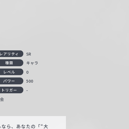
SR
レアリティ
キャラ
種類
0
レベル
500
パワー
-
トリガー
徒会
るなら、あなたの「“大