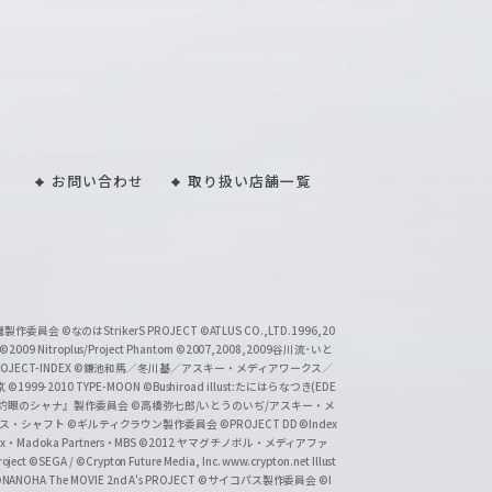
お問い合わせ
取り扱い店舗一覧
い魔製作委員会
©なのはStrikerS PROJECT
©ATLUS CO.,LTD.1996,20
©2009 Nitroplus/Project Phantom
©2007,2008,2009谷川流･いと
CT-INDEX
©鎌池和馬／冬川基／アスキー・メディアワークス／
京
©1999-2010 TYPE-MOON
©Bushiroad illust:たにはらなつき(EDE
『灼眼のシャナ』製作委員会
©高橋弥七郎/いとうのいぢ/アスキー・メ
クス・シャフト
©ギルティクラウン製作委員会
©PROJECT DD ©Index
lex・Madoka Partners・MBS
©2012 ヤマグチノボル・メディアファ
ject
©SEGA / ©Crypton Future Media, Inc. www.crypton.net Illust
NANOHA The MOVIE 2nd A's PROJECT
©サイコパス製作委員会
©I