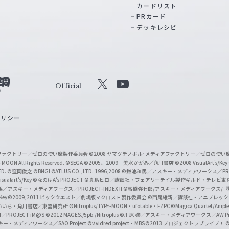
カードリスト
PRカード
デッキレシピ
Official
X
Y
o
ポリシー
u
T
u
ィアファクトリー／ゼロの使い魔製作委員会
©2008 ヤマグチノボル･メディアファクトリー／ゼロの使
b
MOON All Rights Reserved.
©SEGA
©2005、2009 美水かがみ／角川書店
©2008 VisualArt's/Key
ED.
©窪岡俊之
©BNGI
©ATLUS CO.,LTD. 1996,2008
©鎌池和馬／アスキー・メディアワークス／PROJE
e
sualart's/Key
©なのはA's PROJECT
©真島ヒロ／講談社・フェアリーテイル製作ギルド・テレビ東
／アスキー・メディアワークス／PROJECT-INDEX II
©高橋弥七郎/アスキー・メディアワークス/
O
/Key
©2009,2011 ビックウエスト／劇場版マクロスＦ製作委員会
©西尾維新／講談社・アニプレッ
f
いいち・角川書店／東雲研究所
©Nitroplus/TYPE-MOON・ufotable・FZPC
©Magica Quartet/Anip
I／PROJECT iM@S
©2012 MAGES./5pb./Nitroplus
©川原 礫／アスキー・メディアワークス／AW Pro
f
ー・メディアワークス／SAO Project
©vividred project・MBS ©2013 プロジェクトラブライブ！
©