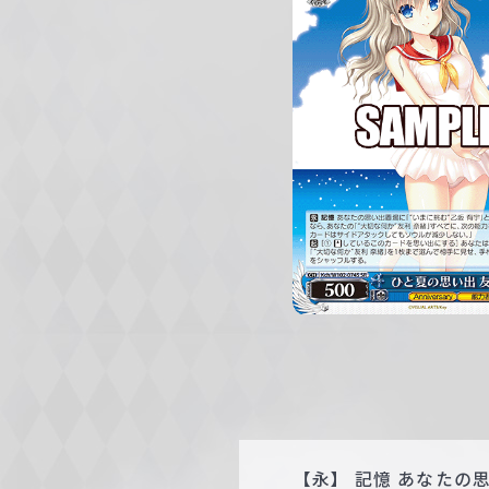
c
h
w
a
r
z
【永】 記憶 あなたの