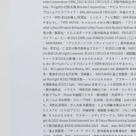
z
ndex Corporation 1996,2011
©2013 CIRCUS/D.C.III製作委員会
©
iola／Progetto 幻影太陽
©Index Corporation/「デビルサバ
プロジェクトラブライブ！
©KLabGames
© TRIGGER・中島か
ャフト・MBS
©臼井儀人/双葉社・シンエイ・テレビ朝日・ADK
©臼
やまひろし・TYPE-MOON／ＫＡＤＯＫＡＷＡ 角川書店刊／「プ
alArt's/Key/SProject
©VisualArt's/Key/Team Little Busters! Refrain
見沙貴／集英社・とらぶるダークネス製作委員会
©BNEI／PROJECT 
ライブ！ムービー
©2015 DMM.com POWERCHORD STUDIO / C2 / KA
／KADOKAWA／「プリズマ☆イリヤ ツヴァイ ヘルツ！」製作委員
Koi・芳文社／ご注文は製作委員会ですか？？
©2015 川原 礫／KA
US ©SEGA All rights reserved.
©2015 CIRCUS
©TRIGGER・岡
トナーズ
©2016 川原 礫／ＫＡＤＯＫＡＷＡ アスキー・メディアワークス刊
o, Inc. ©けものフレンズプロジェクト/KFPA
©2016 ひろやまひろし
GA／ ©Crypton Future Media, INC. www.piapro.net
©NA
京・電通
©2015丸戸史明・深崎暮人・KADOKAWA 富士見書房／
ue Starlight
©2017 時雨沢恵一／ＫＡＤＯＫＡＷＡ アスキー・メディアワー
代理委員会
©2011 5pb.／Nitroplus 未来ガジェット研究所
©ミウラ
ー製作委員会 イラスト／神奈月昇
©暁なつめ・カカオ・ランタン
久慈マサムネ・Hisasi
©島田フミカネ・築地俊彦・月並甲介・ヤマ
しおこんぶ
©水野良・グループSNE・出渕裕・左
©三田誠・pako
©
ち。
©恵比須清司・ぎん太郎
©鏡貴也・とよた瑣織
©春日みかげ・
にくＡＴＫ（ニトロプラス）
©細音啓・猫鍋蒼
©橘公司・つなこ
©
礫／ＫＡＤＯＫＡＷＡ アスキー・メディアワークス／SAO-A Projec
ght
© 2021 Ateam Entertainment Inc.
©Tokyo Broadcasting System 
スラ製作委員会 ©REKI KAWAHARA 2019 illust：abec
©AZONE 
こ／富士見書房／「デート･ア･ライブ」製作委員会
©春場ねぎ・講談
2020 夕蜜柑・狐印／KADOKAWA／防振り製作委員会
©赤坂アカ