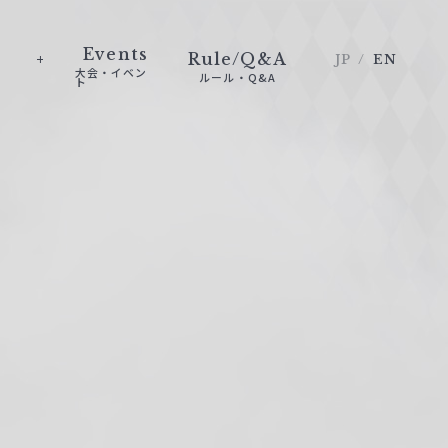
Events
Rule/Q&A
JP
EN
大会・イベン
ルール・Q&A
ト