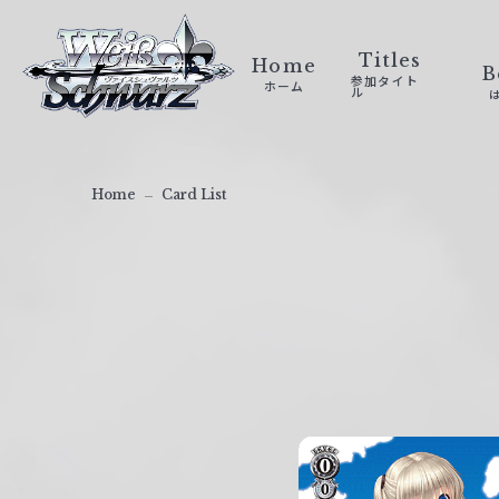
ヴ
ァ
Titles
Home
B
参加タイト
ホーム
イ
ル
ス
シ
ュ
Home
Card List
ヴ
ァ
ル
ツ
｜
W
e
i
ß
S