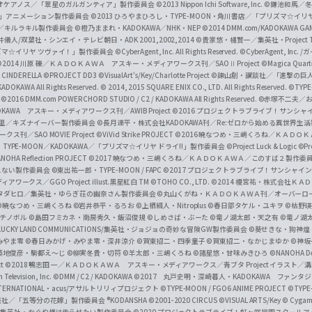
i
オケアノス／「翠星のガルガンティア」製作委員会
©2013 Nippon Ichi Software, Inc.
©鎌池和馬／冬川
イバー2」アニメーション製作委員会
©2013 ひろやまひろし・TYPE-MOON・角川書店／「プリズマ☆イ
c
ずき／キルラキル製作委員会
©橙乃ままれ・KADOKAWA／NHK・NEP
©2014 DMM.com/KADOKAWA GAMES
井儀人/双葉社・シンエイ・テレビ朝日・ADK 2001,2002,2014
©貴家悠・橘賢一／集英社・Project T
i
リズマ☆イリヤ ツヴァイ！」製作委員会
©CyberAgent, Inc. All Rights Reserved.
©CyberAgent, I
a
©2014 川原 礫／ＫＡＤＯＫＡＷＡ アスキー・メディアワークス刊／SAOⅡ Project
©Magica Quart
CINDERELLA ©PROJECT DD3
©VisualArt's/Key/Charlotte Project
©諫山創・講談社／「進撃の巨
l
DOKAWA All Rights Reserved.
© 2014, 2015 SQUARE ENIX CO., LTD. All Rights Reserved.
©TYPE
会
©2016 DMM.com POWERCHORD STUDIO / C2 / KADOKAWA All Rights Reserved.
©赤塚不二夫／
C
DOKAWA アスキー・メディアワークス刊／AWIB Project
©2016 プロジェクトラブライブ！サンシャイ
h
田麿里／キズナイーバー製作委員会
©長月達平・株式会社KADOKAWA刊／Re:ゼロから始める異世界生
／SAO MOVIE Project
©ViVid Strike PROJECT ©2016 暁なつめ・三嶋くろね／Ｋ
a
・TYPE-MOON／KADOKAWA／「プリズマ☆イリヤ ドライ!!」製作委員会
©Project Luck & Logic
©P
NOHA Reflection PROJECT
©2017 暁なつめ・三嶋くろね／ＫＡＤＯＫＡＷＡ／このすば２製作委
n
冴えない製作委員会
©東出祐一郎・TYPE-MOON / FAPC
©2017 プロジェクトラブライブ！サンシャイン!
n
クス／GGO Project illust.黒星紅白
TM ©TOHO CO., LTD.
©2014 榎宮祐・株式会社Ｋ
タダヒロ／集英社・ゆらぎ荘の幽奈さん製作委員会
©丸山くがね・ＫＡＤＯＫＡＷＡ刊／オーバーロ
e
©暁なつめ・三嶋くろね
©岩井恭平・るろお
©上栖綴人・Nitroplus
©春日部タケル・ユキヲ
©枯野瑛
グチノボル
©島田フミカネ・南房秀久・飯沼俊規
©しめさば・ぶーた
©竜ノ湖太郎・天之有
©竜ノ湖
l
LUCKY LAND COMMUNICATIONS/集英社・ジョジョの奇妙な冒険GW製作委員会
©葵せきな・狗神煌
みやま零 ©春日みかげ・みやま零・深井涼介
©賀東招二・四季童子
©賀東招二・なかじまゆか
©神坂
築地俊彦・駒都え～じ
©柳実冬貴・切符
©羊太郎・三嶋くろね
©諸星悠・甘味みきひろ
©NANOHA De
t
©2018 鴨志田 一／ＫＡＤＯＫＡＷＡ アスキー・メディアワークス／青ブタ Project イラスト／
Television, Inc.
©DMM / C2 / KADOKAWA
©2017 丸戸史明・深崎暮人・KADOKAWA ファン
INTERNATIONAL・acus/アサルトリリィプロジェクト
©TYPE-MOON / FGO6 ANIME PROJECT
©TYPE
社／「五等分の花嫁」製作委員会 ®KODANSHA
©2001-2020 CIRCUS
©VISUAL ARTS/Key
© Cygame
／集英社・かぐや様は告らせたい製作委員会
©2020 プロジェクトラブライブ！虹ヶ咲学園スクール