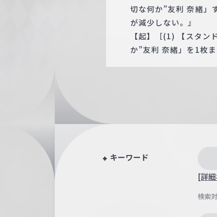
切な何か”友利 奈緒
が減少しない。』
【起】［(1) 【スタ
か”友利 奈緒」を1
キーワード
[詳細
検索