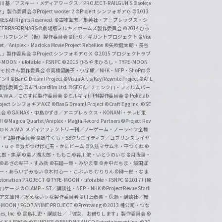
基／アスキー・メディアワークス／PROJECT-RAILGUN S
©sole;v
リヤ」製作委員会
©Project wooser 2
©Project シンフォギアＧ
©2013
 All Rights Reserved.
©古味直志／集英社・アニプレックス・シ
ERRAFORMARS
©劇場版ミルキィホームズ製作委員会
©2014 ひろ
nc. /ガールフレンド（仮）製作委員会
©FHO／ギガントプロジェクト
©Visu
et／Aniplex・Madoka Movie Project Rebellion
©矢吹健太朗・長谷
人」製作委員会
©Project シンフォギアＧＸ
©2015 プロジェクトラブ
-MOON・ufotable・FSNPC
©2015 ひろやまひろし・TYPE-MOON
おそ松さん製作委員会
©高橋留美子・小学館／NHK・NEP・ShoPro
©
ン!!
©BanG Dream! Project
©VisualArt's/Key/Rewrite Project
©ATL
活製作委員会
©&™Lucasfilm Ltd.
©SEGA／チェンクロ・フィルムパー
ＡＤＯＫＡＷＡ／このすば製作委員会
©ミルキィFFPN製作委員会
© Pokelab
roject シンフォギアAXZ
©BanG Dream! Project
©Craft Egg Inc.
©SE
員会
©GAINAX・中島かずき／アニプレックス・KONAMI・テレビ東
!
©Magica Quartet/Aniplex・Magia Record Partners
©Project Rev
ＡＤＯＫＡＷＡ メディアファクトリー刊／ノーゲーム・ノーライフ全権
ード2製作委員会
©蝸牛くも・SBクリエイティブ／ゴブリンスレイヤ
・ｕｅ ©気がつけば毛玉・かにビーム
©久慈マサムネ・平つくね
©
太郎・焦茶
©竜ノ湖太郎・ももこ
©谷川流・いとうのいぢ
©月夜涙・
©あざの耕平・すみ兵 ©石踏一榮・みやま零
©井中だちま・飯田ぽ
一・あらいずみるい
©木村心一・こぶいち むりりん
©榊一郎・なま
tonation PROJECT
©TYPE-MOON・ufotable・FSNPC
©2017 川原
溝口ケージ
©CLAMP・ST／講談社・NEP・NHK
©Project Revue Starli
タジア文庫刊／冴えない♭な製作委員会
©川上泰樹・伏瀬・講談社／転
-MOON / FGO7 ANIME PROJECT
©Frontwing
©2013 橘公司・つな
s, Inc.
© 宮島礼吏・講談社／「彼女、お借りします」製作委員会
©
アイドル同好会
©SUNRISE ©BANDAI NAMCO Entertainment Inc.
©20