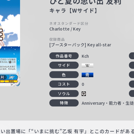
ひと夏の思い出 友利
キャラ【Wサイド】
ネオスタンダード区分
Charlotte / Key
収録商品
[ブースターパック] Key all-star
Kch
作品番号
サイド
色
0
コスト
ソウル
Anniversary・能力者・生
特徴
思い出置場に「“いまに挑む”乙坂 有宇」とこのカードがあ