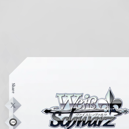
Share
ヴ
ァ
イ
X
ス
シ
L
i