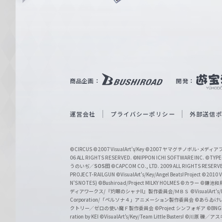
ュ
n
e
ヴ
ァ
ル
ツ
｜
商品企画：
開発：
W
e
i
運営会社
プライバシーポリシー
外部送信
ß
S
©CIRCUS
©2007 VisualArt's/Key
©2007 ヤマグチノボル･メデ
c
06 ALL RIGHTS RESERVED.
©NIPPON ICHI SOFTWARE INC. ©TYPE-
うのいぢ／
SOS団
©CAPCOM CO., LTD. 2009 ALL RIGHTS RESERV
h
PROJECT-RAILGUN
©VisualArt's/Key/Angel Beats! Project
©2010 Vi
w
N'S NOTES)
©Bushiroad/Project MILKY HOLMES
©カラー
©鎌池和馬
ディアワークス/『灼眼のシャナII』製作委員会/ＭＢＳ
©VisualArt's
a
Corporation/「ペルソナ４」アニメーション製作委員会
©あらゐけ
クトリー／ゼロの使い魔Ｆ製作委員会
©Project シンフォギア
©BNG
r
ration by KEI
©VisualArt's/Key/Team Little Busters!
©川原 礫／アスキ