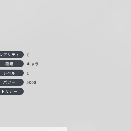
C
レアリティ
キャラ
種類
1
レベル
5000
パワー
-
トリガー