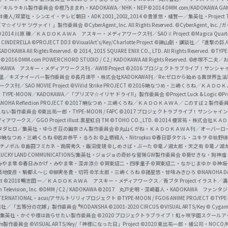
c
ずき／キルラキル製作委員会
©橙乃ままれ・KADOKAWA／NHK・NEP
©2014 DMM.com/KADOKAWA GAMES
井儀人/双葉社・シンエイ・テレビ朝日・ADK 2001,2002,2014
©貴家悠・橘賢一／集英社・Project T
i
リズマ☆イリヤ ツヴァイ！」製作委員会
©CyberAgent, Inc. All Rights Reserved.
©CyberAgent, I
a
©2014 川原 礫／ＫＡＤＯＫＡＷＡ アスキー・メディアワークス刊／SAOⅡ Project
©Magica Quart
CINDERELLA ©PROJECT DD3
©VisualArt's/Key/Charlotte Project
©諫山創・講談社／「進撃の巨
l
DOKAWA All Rights Reserved.
© 2014, 2015 SQUARE ENIX CO., LTD. All Rights Reserved.
©TYPE
会
©2016 DMM.com POWERCHORD STUDIO / C2 / KADOKAWA All Rights Reserved.
©赤塚不二夫／
C
DOKAWA アスキー・メディアワークス刊／AWIB Project
©2016 プロジェクトラブライブ！サンシャイ
h
田麿里／キズナイーバー製作委員会
©長月達平・株式会社KADOKAWA刊／Re:ゼロから始める異世界生
／SAO MOVIE Project
©ViVid Strike PROJECT ©2016 暁なつめ・三嶋くろね／Ｋ
a
・TYPE-MOON／KADOKAWA／「プリズマ☆イリヤ ドライ!!」製作委員会
©Project Luck & Logic
©P
NOHA Reflection PROJECT
©2017 暁なつめ・三嶋くろね／ＫＡＤＯＫＡＷＡ／このすば２製作委
n
冴えない製作委員会
©東出祐一郎・TYPE-MOON / FAPC
©2017 プロジェクトラブライブ！サンシャイン!
n
クス／GGO Project illust.黒星紅白
TM ©TOHO CO., LTD.
©2014 榎宮祐・株式会社Ｋ
タダヒロ／集英社・ゆらぎ荘の幽奈さん製作委員会
©丸山くがね・ＫＡＤＯＫＡＷＡ刊／オーバーロ
e
©暁なつめ・三嶋くろね
©岩井恭平・るろお
©上栖綴人・Nitroplus
©春日部タケル・ユキヲ
©枯野瑛
グチノボル
©島田フミカネ・南房秀久・飯沼俊規
©しめさば・ぶーた
©竜ノ湖太郎・天之有
©竜ノ湖
l
LUCKY LAND COMMUNICATIONS/集英社・ジョジョの奇妙な冒険GW製作委員会
©葵せきな・狗神煌
みやま零 ©春日みかげ・みやま零・深井涼介
©賀東招二・四季童子
©賀東招二・なかじまゆか
©神坂
築地俊彦・駒都え～じ
©柳実冬貴・切符
©羊太郎・三嶋くろね
©諸星悠・甘味みきひろ
©NANOHA De
t
©2018 鴨志田 一／ＫＡＤＯＫＡＷＡ アスキー・メディアワークス／青ブタ Project イラスト／
Television, Inc.
©DMM / C2 / KADOKAWA
©2017 丸戸史明・深崎暮人・KADOKAWA ファン
INTERNATIONAL・acus/アサルトリリィプロジェクト
©TYPE-MOON / FGO6 ANIME PROJECT
©TYPE
社／「五等分の花嫁」製作委員会 ®KODANSHA
©2001-2020 CIRCUS
©VISUAL ARTS/Key
© Cygame
／集英社・かぐや様は告らせたい製作委員会
©2020 プロジェクトラブライブ！虹ヶ咲学園スクール
asm製作委員会
©VISUAL ARTS/Key/「神様になった日」Project
©2020 東出祐一郎・橘公司・NOCO