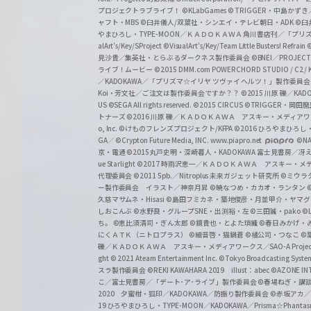
プロジェクトラブライブ！
©KLabGames
© TRIGGER・中島か
ャフト・MBS
©臼井儀人/双葉社・シンエイ・テレビ朝日・ADK
©臼
やまひろし・TYPE-MOON／ＫＡＤＯＫＡＷＡ 角川書店刊／「プ
alArt's/Key/SProject
©VisualArt's/Key/Team Little Busters! Refrain
見沙貴／集英社・とらぶるダークネス製作委員会
©BNEI／PROJECT 
ライブ！ムービー
©2015 DMM.com POWERCHORD STUDIO / C2 / KA
／KADOKAWA／「プリズマ☆イリヤ ツヴァイ ヘルツ！」製作委員
Koi・芳文社／ご注文は製作委員会ですか？？
©2015 川原 礫／KA
US ©SEGA All rights reserved.
©2015 CIRCUS
©TRIGGER・岡
トナーズ
©2016 川原 礫／ＫＡＤＯＫＡＷＡ アスキー・メディアワークス刊
o, Inc. ©けものフレンズプロジェクト/KFPA
©2016 ひろやまひろし
GA／ ©Crypton Future Media, INC. www.piapro.net
©NA
京・電通
©2015丸戸史明・深崎暮人・KADOKAWA 富士見書房／
ue Starlight
©2017 時雨沢恵一／ＫＡＤＯＫＡＷＡ アスキー・メディアワー
代理委員会
©2011 5pb.／Nitroplus 未来ガジェット研究所
©ミウラ
ー製作委員会 イラスト／神奈月昇
©暁なつめ・カカオ・ランタン
久慈マサムネ・Hisasi
©島田フミカネ・築地俊彦・月並甲介・ヤマ
しおこんぶ
©水野良・グループSNE・出渕裕・左
©三田誠・pako
©
ち。
©恵比須清司・ぎん太郎
©鏡貴也・とよた瑣織
©春日みかげ・
にくＡＴＫ（ニトロプラス）
©細音啓・猫鍋蒼
©橘公司・つなこ
©
礫／ＫＡＤＯＫＡＷＡ アスキー・メディアワークス／SAO-A Projec
ght
© 2021 Ateam Entertainment Inc.
©Tokyo Broadcasting System 
スラ製作委員会 ©REKI KAWAHARA 2019 illust：abec
©AZONE 
こ／富士見書房／「デート･ア･ライブ」製作委員会
©春場ねぎ・講談
2020 夕蜜柑・狐印／KADOKAWA／防振り製作委員会
©赤坂アカ
19 ひろやまひろし・TYPE-MOON／KADOKAWA／Prisma☆Phant