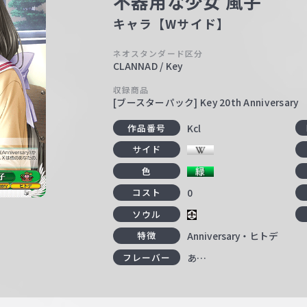
不器用な少女 風子
キャラ【Wサイド】
ネオスタンダード区分
CLANNAD / Key
収録商品
[ブースターパック] Key 20th Anniversary
Kcl
作品番号
サイド
色
0
コスト
ソウル
Anniversary・ヒトデ
特徴
あ…
フレーバー