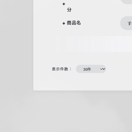
分
商品名
す
表示件数：