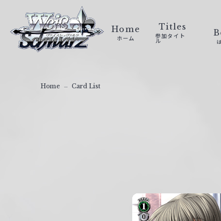
ヴ
ァ
Titles
Home
B
参加タイト
ホーム
イ
ル
ス
シ
ュ
Home
Card List
ヴ
ァ
ル
ツ
｜
W
e
i
ß
S