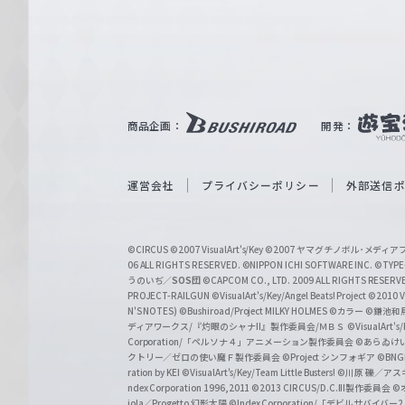
e
ヴ
ァ
ル
ツ
｜
商品企画：
開発：
W
e
i
運営会社
プライバシーポリシー
外部送信
ß
S
©CIRCUS
©2007 VisualArt's/Key
©2007 ヤマグチノボル･メデ
c
06 ALL RIGHTS RESERVED.
©NIPPON ICHI SOFTWARE INC. ©TYPE-
うのいぢ／
SOS団
©CAPCOM CO., LTD. 2009 ALL RIGHTS RESERV
h
PROJECT-RAILGUN
©VisualArt's/Key/Angel Beats! Project
©2010 Vi
w
N'S NOTES)
©Bushiroad/Project MILKY HOLMES
©カラー
©鎌池和馬
ディアワークス/『灼眼のシャナII』製作委員会/ＭＢＳ
©VisualArt's
a
Corporation/「ペルソナ４」アニメーション製作委員会
©あらゐけ
クトリー／ゼロの使い魔Ｆ製作委員会
©Project シンフォギア
©BNG
r
ration by KEI
©VisualArt's/Key/Team Little Busters!
©川原 礫／アスキ
z
ndex Corporation 1996,2011
©2013 CIRCUS/D.C.III製作委員会
©
iola／Progetto 幻影太陽
©Index Corporation/「デビルサバ