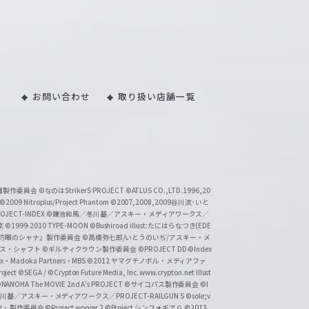
お問い合わせ
取り扱い店舗一覧
い魔製作委員会
©なのはStrikerS PROJECT
©ATLUS CO.,LTD.1996,20
©2009 Nitroplus/Project Phantom
©2007,2008,2009谷川流･いと
CT-INDEX
©鎌池和馬／冬川基／アスキー・メディアワークス／
京
©1999-2010 TYPE-MOON
©Bushiroad illust:たにはらなつき(EDE
『灼眼のシャナ』製作委員会
©高橋弥七郎/いとうのいぢ/アスキー・メ
クス・シャフト
©ギルティクラウン製作委員会
©PROJECT DD ©Index
lex・Madoka Partners・MBS
©2012 ヤマグチノボル・メディアファ
ject
©SEGA / ©Crypton Future Media, Inc. www.crypton.net Illust
NANOHA The MOVIE 2nd A's PROJECT
©サイコパス製作委員会
©I
基／アスキー・メディアワークス／PROJECT-RAILGUN S
©sole;v
リヤ」製作委員会
©Project wooser 2
©Project シンフォギアＧ
©2013