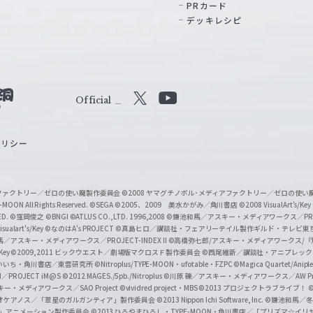
PRカード
デッキレシピ
Official
X
Y
o
ポリシー
u
T
u
ィアファクトリー／ゼロの使い魔製作委員会
©2008 ヤマグチノボル･メディアファクトリー／ゼロの使
b
MOON All Rights Reserved.
©SEGA
©2005、2009 美水かがみ／角川書店
©2008 VisualArt's/Key
ED.
©窪岡俊之
©BNGI
©ATLUS CO.,LTD. 1996,2008
©鎌池和馬／アスキー・メディアワークス／PROJE
e
sualart's/Key
©なのはA's PROJECT
©真島ヒロ／講談社・フェアリーテイル製作ギルド・テレビ東
／アスキー・メディアワークス／PROJECT-INDEX II
©高橋弥七郎/アスキー・メディアワークス/
O
/Key
©2009,2011 ビックウエスト／劇場版マクロスＦ製作委員会
©西尾維新／講談社・アニプレッ
f
いいち・角川書店／東雲研究所
©Nitroplus/TYPE-MOON・ufotable・FZPC
©Magica Quartet/Anip
I／PROJECT iM@S
©2012 MAGES./5pb./Nitroplus
©川原 礫／アスキー・メディアワークス／AW Pro
f
ー・メディアワークス／SAO Project
©vividred project・MBS ©2013 プロジェクトラブライブ！
©
i
オケアノス／「翠星のガルガンティア」製作委員会
©2013 Nippon Ichi Software, Inc.
©鎌池和馬／冬川
イバー2」アニメーション製作委員会
©2013 ひろやまひろし・TYPE-MOON・角川書店／「プリズマ☆イ