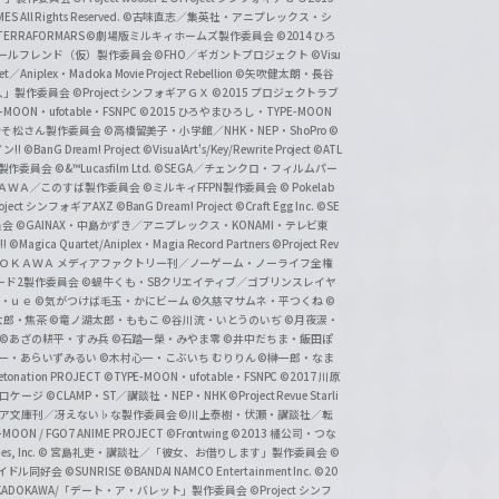
 All Rights Reserved.
©古味直志／集英社・アニプレックス・シ
ERRAFORMARS
©劇場版ミルキィホームズ製作委員会
©2014 ひろ
nc. /ガールフレンド（仮）製作委員会
©FHO／ギガントプロジェクト
©Visu
et／Aniplex・Madoka Movie Project Rebellion
©矢吹健太朗・長谷
人」製作委員会
©Project シンフォギアＧＸ
©2015 プロジェクトラブ
-MOON・ufotable・FSNPC
©2015 ひろやまひろし・TYPE-MOON
おそ松さん製作委員会
©高橋留美子・小学館／NHK・NEP・ShoPro
©
ン!!
©BanG Dream! Project
©VisualArt's/Key/Rewrite Project
©ATL
活製作委員会
©&™Lucasfilm Ltd.
©SEGA／チェンクロ・フィルムパー
ＡＤＯＫＡＷＡ／このすば製作委員会
©ミルキィFFPN製作委員会
© Pokelab
roject シンフォギアAXZ
©BanG Dream! Project
©Craft Egg Inc.
©SE
員会
©GAINAX・中島かずき／アニプレックス・KONAMI・テレビ東
!
©Magica Quartet/Aniplex・Magia Record Partners
©Project Rev
ＡＤＯＫＡＷＡ メディアファクトリー刊／ノーゲーム・ノーライフ全権
ード2製作委員会
©蝸牛くも・SBクリエイティブ／ゴブリンスレイヤ
・ｕｅ ©気がつけば毛玉・かにビーム
©久慈マサムネ・平つくね
©
太郎・焦茶
©竜ノ湖太郎・ももこ
©谷川流・いとうのいぢ
©月夜涙・
©あざの耕平・すみ兵 ©石踏一榮・みやま零
©井中だちま・飯田ぽ
一・あらいずみるい
©木村心一・こぶいち むりりん
©榊一郎・なま
tonation PROJECT
©TYPE-MOON・ufotable・FSNPC
©2017 川原
溝口ケージ
©CLAMP・ST／講談社・NEP・NHK
©Project Revue Starli
タジア文庫刊／冴えない♭な製作委員会
©川上泰樹・伏瀬・講談社／転
-MOON / FGO7 ANIME PROJECT
©Frontwing
©2013 橘公司・つな
s, Inc.
© 宮島礼吏・講談社／「彼女、お借りします」製作委員会
©
アイドル同好会
©SUNRISE ©BANDAI NAMCO Entertainment Inc.
©20
/KADOKAWA/「デート・ア・バレット」製作委員会
©Project シンフ