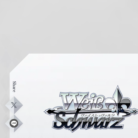
Share
ヴ
ァ
イ
X
ス
シ
L
i
ュ
n