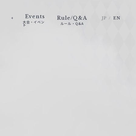
Events
Rule/Q&A
JP
EN
大会・イベン
ルール・Q&A
ト