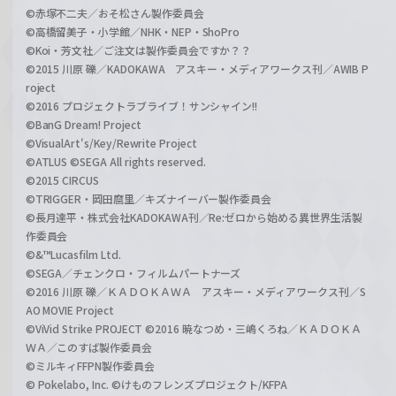
©赤塚不二夫／おそ松さん製作委員会
©高橋留美子・小学館／NHK・NEP・ShoPro
©Koi・芳文社／ご注文は製作委員会ですか？？
©2015 川原 礫／KADOKAWA アスキー・メディアワークス刊／AWIB P
roject
©2016 プロジェクトラブライブ！サンシャイン!!
©BanG Dream! Project
©VisualArt's/Key/Rewrite Project
©ATLUS ©SEGA All rights reserved.
©2015 CIRCUS
©TRIGGER・岡田麿里／キズナイーバー製作委員会
©長月達平・株式会社KADOKAWA刊／Re:ゼロから始める異世界生活製
作委員会
©&™Lucasfilm Ltd.
©SEGA／チェンクロ・フィルムパートナーズ
©2016 川原 礫／ＫＡＤＯＫＡＷＡ アスキー・メディアワークス刊／S
AO MOVIE Project
©ViVid Strike PROJECT ©2016 暁なつめ・三嶋くろね／ＫＡＤＯＫＡ
ＷＡ／このすば製作委員会
©ミルキィFFPN製作委員会
© Pokelabo, Inc. ©けものフレンズプロジェクト/KFPA