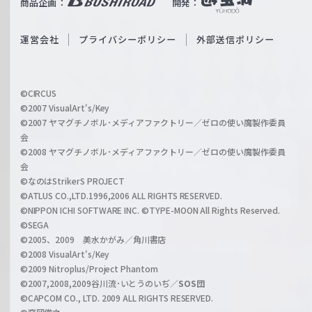
商品企画：
開発：
ß
e
S
O
運営会社
プライバシーポリシー
外部送信ポリシー
c
f
h
f
w
i
a
©CIRCUS
c
©2007 VisualArt's/Key
r
i
©2007 ヤマグチノボル･メディアファクトリー／ゼロの使い魔製作委員
z
会
a
©2008 ヤマグチノボル･メディアファクトリー／ゼロの使い魔製作委員
l
会
C
©なのはStrikerS PROJECT
h
©ATLUS CO.,LTD.1996,2006 ALL RIGHTS RESERVED.
a
©NIPPON ICHI SOFTWARE INC. ©TYPE-MOON All Rights Reserved.
n
©SEGA
©2005、2009 美水かがみ／角川書店
n
©2008 VisualArt's/Key
e
©2009 Nitroplus/Project Phantom
l
©2007,2008,2009谷川流･いとうのいぢ／
SOS団
©CAPCOM CO., LTD. 2009 ALL RIGHTS RESERVED.