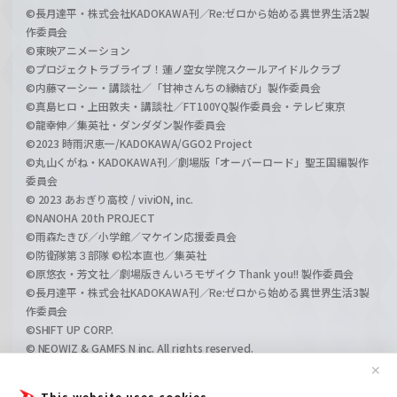
©長月達平・株式会社KADOKAWA刊／Re:ゼロから始める異世界生活2製
作委員会
©東映アニメーション
©プロジェクトラブライブ！蓮ノ空女学院スクールアイドルクラブ
©内藤マーシー・講談社／「甘神さんちの縁結び」製作委員会
©真島ヒロ・上田敦夫・講談社／FT100YQ製作委員会・テレビ東京
©龍幸伸／集英社・ダンダダン製作委員会
©2023 時雨沢恵一/KADOKAWA/GGO2 Project
©丸山くがね・KADOKAWA刊／劇場版「オーバーロード」聖王国編製作
委員会
© 2023 あおぎり高校 / viviON, inc.
©NANOHA 20th PROJECT
©雨森たきび／小学館／マケイン応援委員会
©防衛隊第３部隊 ©松本直也／集英社
©原悠衣・芳文社／劇場版きんいろモザイク Thank you!! 製作委員会
©長月達平・株式会社KADOKAWA刊／Re:ゼロから始める異世界生活3製
作委員会
©SHIFT UP CORP.
© NEOWIZ & GAMFS N inc. All rights reserved.
©ATLUS. ©SEGA.
✕
©GIRLS und PANZER Projekt
This website uses cookies