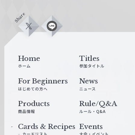
Share
X
L
i
n
e
Home
Titles
ホーム
参加タイトル
For Beginners
News
はじめての方へ
ニュース
Products
Rule/Q&A
商品情報
ルール・Q&A
Cards & Recipes
Events
カードリスト
大会・イベント