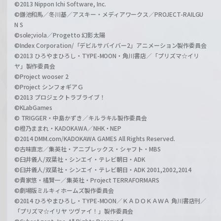
©2013 Nippon Ichi Software, Inc.
©鎌池和馬／冬川基／アスキー・メディアワークス／PROJECT-RAILGU
N S
©sole;viola／Progetto 幻影太陽
©Index Corporation/「デビルサバイバー2」アニメーション製作委員会
©2013 ひろやまひろし・TYPE-MOON・角川書店／「プリズマ☆イリ
ヤ」製作委員会
©Project wooser 2
©Project シンフォギアＧ
©2013 プロジェクトラブライブ！
©KLabGames
© TRIGGER・中島かずき／キルラキル製作委員会
©橙乃ままれ・KADOKAWA／NHK・NEP
©2014 DMM.com/KADOKAWA GAMES All Rights Reserved.
©古味直志／集英社・アニプレックス・シャフト・MBS
©臼井儀人/双葉社・シンエイ・テレビ朝日・ADK
©臼井儀人/双葉社・シンエイ・テレビ朝日・ADK 2001,2002,2014
©貴家悠・橘賢一／集英社・Project TERRAFORMARS
©劇場版ミルキィホームズ製作委員会
©2014 ひろやまひろし・TYPE-MOON／ＫＡＤＯＫＡＷＡ 角川書店刊／
「プリズマ☆イリヤ ツヴァイ！」製作委員会