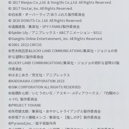
© 2017 Manjuu Co.,Ltd. & YongShi Co.,Ltd. All Rights Reserved.
© 2017 Yostar, Inc. All Rights Reserved.
©白米良・オーバーラップ/ありふれた製作委員会
© 2020 DONUTS Co. Ltd. All Rights Reserved.
©遠藤達哉／集英社・SPY×FAMILY製作委員会
©Spider Lily／アニプレックス・ABCアニメーション・BS11
©GungHo Online Entertainment, Inc. All Rights Reserved.
©2001-2022 CIRCUS
©荒木飛呂彦&LUCKY LAND COMMUNICATIONS/集英社・ジョジョの奇
妙な冒険SC製作委員会
©LUCKY LAND COMMUNICATIONS/集英社・ジョジョの奇妙な冒険SO製
作委員会
©はまじあき／芳文社・アニプレックス
©KADOKAWA CORPORATION 2023
©SNK CORPORATION ALL RIGHTS RESERVED.
©高橋弥七郎／いとうのいぢ／アスキー･メディアワークス／『灼眼のシ
ャナF』製作委員会
©PROJECT YOHANE
©矢吹健太朗／集英社・あやかしトライアングル製作委員会
©赤坂アカ×横槍メンゴ／集英社・【推しの子】製作委員会
©Pyramid,Inc.／成子坂製作所