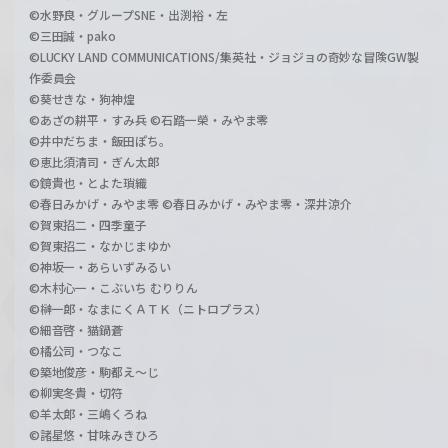
©水野良・グループSNE・出渕裕・左
©三田誠・pako
©LUCKY LAND COMMUNICATIONS/集英社・ジョジョの奇妙な冒険GW製
作委員会
©葵せきな・狗神煌
©あざの耕平・すみ兵 ©石踏一榮・みやま零
©井中だちま・飯田ぽち。
©恵比須清司・ぎん太郎
©鏡貴也・とよた瑣織
©春日みかげ・みやま零 ©春日みかげ・みやま零・深井涼介
©賀東招二・四季童子
©賀東招二・なかじまゆか
©神坂一・あらいずみるい
©木村心一・こぶいち むりりん
©榊一郎・なまにくＡＴＫ（ニトロプラス）
©細音啓・猫鍋蒼
©橘公司・つなこ
©築地俊彦・駒都え～じ
©柳実冬貴・切符
©羊太郎・三嶋くろね
©諸星悠・甘味みきひろ