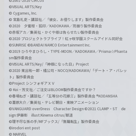
©2001-2020 CIRCUS
©VISUAL ARTS/Key
© Cygames, Inc.
© 宮島礼吏・講談社／「彼女、お借りします」製作委員会
©2020 夕蜜柑・狐印／KADOKAWA／防振り製作委員会
©赤坂アカ／集英社・かぐや様は告らせたい製作委員会
©2020 プロジェクトラブライブ！虹ヶ咲学園スクールアイドル同好会
©SUNRISE ©BANDAI NAMCO Entertainment Inc.
©2019 ひろやまひろし・TYPE-MOON／KADOKAWA／Prisma☆Phanta
sm製作委員会
©VISUAL ARTS/Key/「神様になった日」Project
©2020 東出祐一郎・橘公司・NOCO/KADOKAWA/「デート・ア・バレッ
ト」製作委員会
©Project シンフォギアＸＶ
© Koi・芳文社／ご注文はBLOOM製作委員会ですか？
©春場ねぎ・講談社／「五等分の花嫁∬」製作委員会 ®KODANSHA
©葦原大介／集英社・テレビ朝日・東映アニメーション
©VANGUARD overDress Character Design ©2021 CLAMP・ST de
sign:伊藤彰 illust:Kinema citrus/獣道
©理不尽な孫の手/MFブックス/「無職転生」製作委員会
©irodori ent post
© MARVEL