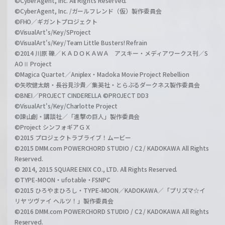
©CyberAgent, Inc. All Rights Reserved.
©CyberAgent, Inc. /ガールフレンド（仮）製作委員会
©FHO／ギガントプロジェクト
©VisualArt's/Key/SProject
©VisualArt's/Key/Team Little Busters! Refrain
©2014 川原 礫／ＫＡＤＯＫＡＷＡ アスキー・メディアワークス刊／S
AOⅡ Project
©Magica Quartet／Aniplex・Madoka Movie Project Rebellion
©矢吹健太朗・長谷見沙貴／集英社・とらぶるダークネス製作委員会
©BNEI／PROJECT CINDERELLA ©PROJECT DD3
©VisualArt's/Key/Charlotte Project
©諫山創・講談社／「進撃の巨人」製作委員会
©Project シンフォギアＧＸ
©2015 プロジェクトラブライブ！ムービー
©2015 DMM.com POWERCHORD STUDIO / C2 / KADOKAWA All Rights
Reserved.
© 2014, 2015 SQUARE ENIX CO., LTD. All Rights Reserved.
©TYPE-MOON・ufotable・FSNPC
©2015 ひろやまひろし・TYPE-MOON／KADOKAWA／「プリズマ☆イ
リヤ ツヴァイ ヘルツ！」製作委員会
©2016 DMM.com POWERCHORD STUDIO / C2 / KADOKAWA All Rights
Reserved.