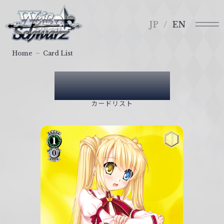
メ
ヴ
ニ
ァ
JP
EN
ュ
イ
ー
ス
Home
Card List
シ
ュ
Card List
ヴ
ァ
カードリスト
ル
ツ
｜
W
e
i
ß
S
c
h