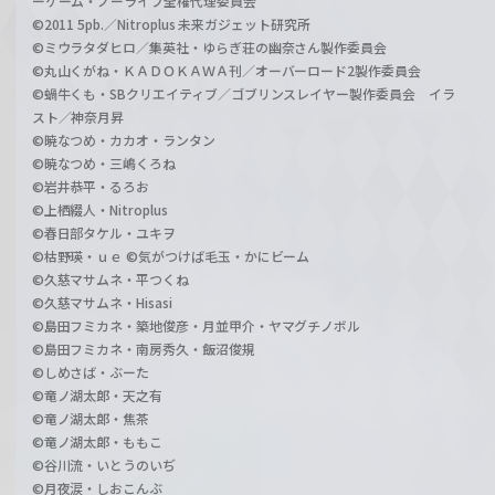
ーゲーム・ノーライフ全権代理委員会
©2011 5pb.／Nitroplus 未来ガジェット研究所
©ミウラタダヒロ／集英社・ゆらぎ荘の幽奈さん製作委員会
©丸山くがね・ＫＡＤＯＫＡＷＡ刊／オーバーロード2製作委員会
©蝸牛くも・SBクリエイティブ／ゴブリンスレイヤー製作委員会 イラ
スト／神奈月昇
©暁なつめ・カカオ・ランタン
©暁なつめ・三嶋くろね
©岩井恭平・るろお
©上栖綴人・Nitroplus
©春日部タケル・ユキヲ
©枯野瑛・ｕｅ ©気がつけば毛玉・かにビーム
©久慈マサムネ・平つくね
©久慈マサムネ・Hisasi
©島田フミカネ・築地俊彦・月並甲介・ヤマグチノボル
©島田フミカネ・南房秀久・飯沼俊規
©しめさば・ぶーた
©竜ノ湖太郎・天之有
©竜ノ湖太郎・焦茶
©竜ノ湖太郎・ももこ
©谷川流・いとうのいぢ
©月夜涙・しおこんぶ