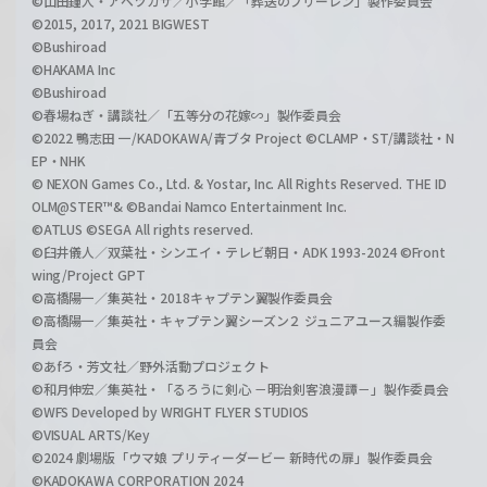
©山田鐘人・アベツカサ／小学館／「葬送のフリーレン」製作委員会
©2015, 2017, 2021 BIGWEST
©Bushiroad
©HAKAMA Inc
©Bushiroad
©春場ねぎ・講談社／「五等分の花嫁∽」製作委員会
©2022 鴨志田 一/KADOKAWA/青ブタ Project ©CLAMP・ST/講談社・N
EP・NHK
© NEXON Games Co., Ltd. & Yostar, Inc. All Rights Reserved. THE ID
OLM@STER™& ©Bandai Namco Entertainment Inc.
©ATLUS ©SEGA All rights reserved.
©臼井儀人／双葉社・シンエイ・テレビ朝日・ADK 1993-2024 ©Front
wing/Project GPT
©高橋陽一／集英社・2018キャプテン翼製作委員会
©高橋陽一／集英社・キャプテン翼シーズン２ ジュニアユース編製作委
員会
©あfろ・芳文社／野外活動プロジェクト
©和月伸宏／集英社・「るろうに剣心 －明治剣客浪漫譚－」製作委員会
©WFS Developed by WRIGHT FLYER STUDIOS
©VISUAL ARTS/Key
©2024 劇場版「ウマ娘 プリティーダービー 新時代の扉」製作委員会
©KADOKAWA CORPORATION 2024