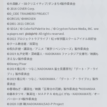
©大森藤ノ・SBクリエイティブ/ダンまち4製作委員会
© 2016 COVER Corp.
©D_CIDE TRAUMEREI PROJECT
©CIRCUS/ ©HIKOSEN
©2001-2021 CIRCUS
© SEGA / © Colorful Palette Inc. / © Crypton Future Media, INC. ww
w.piapro.net
All rights reserved.
©2022 プロジェクトラブライブ！虹ヶ咲学園スクールアイドル同好会
©クール教信者／双葉社
©和久井健・講談社／アニメ「東京リベンジャーズ」製作委員会
©2019 丸戸史明・深崎暮人・KADOKAWA ファンタジア文庫刊／映画も
冴えない製作委員会
©Disney/Pixar
©2014 橘公司・つなこ/KADOKAWA 富士見書房刊/「デート・ア・ライ
ブⅡ」製作委員会
©2019 橘公司・つなこ／KADOKAWA／「デート・ア・ライブⅢ」製作
委員会
©春場ねぎ・講談社／映画「五等分の花嫁」製作委員会 ®KODANSHA
©藤本タツキ／集英社・ＭＡＰＰＡ ©丸山くがね・KADOKAWA刊／オー
バーロード4製作委員会
©2020 川原 礫/KADOKAWA/SAO-P Project