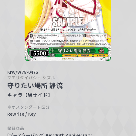
w
a
r
z
Krw/W78-047S
マモリタイバショ シズル
守りたい場所 静流
キャラ【Wサイド】
ネオスタンダード区分
Rewrite / Key
収録商品
[ブースターパック] Key 20th Anniversary