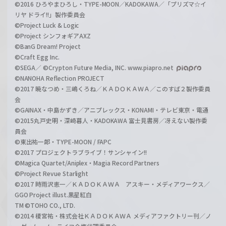
©2016 ひろやまひろし・TYPE-MOON／KADOKAWA／「プリズマ☆イ
リヤ ドライ!!」製作委員会
©Project Luck & Logic
©Project シンフォギアAXZ
©BanG Dream! Project
©Craft Egg Inc.
©SEGA／ ©Crypton Future Media, INC. www.piapro.net
©NANOHA Reflection PROJECT
©2017 暁なつめ・三嶋くろね／ＫＡＤＯＫＡＷＡ／このすば２製作委員
会
©GAINAX・中島かずき／アニプレックス・KONAMI・テレビ東京・電通
©2015丸戸史明・深崎暮人・KADOKAWA 富士見書房／冴えない製作委
員会
©東出祐一郎・TYPE-MOON / FAPC
©2017 プロジェクトラブライブ！サンシャイン!!
©Magica Quartet/Aniplex・Magia Record Partners
©Project Revue Starlight
©2017 時雨沢恵一／ＫＡＤＯＫＡＷＡ アスキー・メディアワークス／
GGO Project illust.黒星紅白
TM ©TOHO CO., LTD.
©2014 榎宮祐・株式会社ＫＡＤＯＫＡＷＡ メディアファクトリー刊／ノ