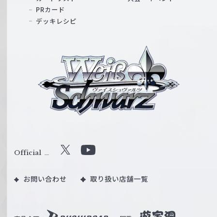
PRカード
デッキレシピ
ヴ
ァ
イ
ス
シ
ュ
ヴ
ァ
ル
Official
X
Y
ツ
o
｜
お問い合わせ
取り扱い店舗一覧
u
W
T
e
u
i
b