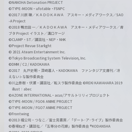
©NANOHA Detonation PROJECT
©TYPE-MOON・ufotable・FSNPC
©2017 川原 礫／ＫＡＤＯＫＡＷＡ アスキー・メディアワークス／SAO
-A Project
©2018 鴨志田 一／ＫＡＤＯＫＡＷＡ アスキー・メディアワークス／青
ブタ Project イラスト／溝口ケージ
©CLAMP・ST／講談社・NEP・NHK
©Project Revue Starlight
© 2021 Ateam Entertainment Inc.
©Tokyo Broadcasting System Television, Inc.
©DMM / C2 / KADOKAWA
©2017 丸戸史明・深崎暮人・KADOKAWA ファンタジア文庫刊／冴
えない♭な製作委員会
©川上泰樹・伏瀬・講談社／転スラ製作委員会 ©REKI KAWAHARA 2019
illust：abec
©AZONE INTERNATIONAL・acus/アサルトリリィプロジェクト
©TYPE-MOON / FGO6 ANIME PROJECT
©TYPE-MOON / FGO7 ANIME PROJECT
©Frontwing
©2013 橘公司・つなこ／富士見書房／「デート･ア･ライブ」製作委員会
©春場ねぎ・講談社／「五等分の花嫁」製作委員会 ®KODANSHA