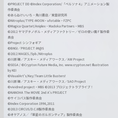
©PROJECT DD ©Index Corporation/「ペルソナ４」アニメーション製
作委員会
©あらゐけいいち・角川書店／東雲研究所
©Nitroplus/TYPE-MOON・ufotable・FZPC
©Magica Quartet/Aniplex・Madoka Partners・MBS
©2012 ヤマグチノボル・メディアファクトリー／ゼロの使い魔Ｆ製作委
員会
©Project シンフォギア
©BNGI／PROJECT iM@S
©2012 MAGES./5pb./Nitroplus
©川原 礫／アスキー・メディアワークス／AW Project
©SEGA / ©Crypton Future Media, Inc. www.crypton.net Illustration
by KEI
©VisualArt's/Key/Team Little Busters!
©川原 礫／アスキー・メディアワークス／SAO Project
©vividred project・MBS ©2013 プロジェクトラブライブ！
©NANOHA The MOVIE 2nd A's PROJECT
©サイコパス製作委員会
©Index Corporation 1996,2011
©2013 CIRCUS/D.C.III製作委員会
©オケアノス／「翠星のガルガンティア」製作委員会