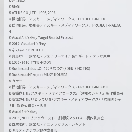
©窪岡俊之
©BNGI
©ATLUS CO.,LTD. 1996,2008
©鎌池和馬／アスキー・メディアワークス／PROJECT-INDEX
©鎌池和馬／冬川基／アスキー・メディアワークス／PROJECT-RAILGU
N
©VisualArt's/Key/Angel Beats! Project
©2010 Visualart's/Key
©なのはA's PROJECT
©真島ヒロ／講談社・フェアリーテイル製作ギルド・テレビ東京
©1999-2010 TYPE-MOON
©Bushiroad illust:たにはらなつき(EDEN'S NOTES)
©Bushiroad/Project MILKY HOLMES
©カラー
©鎌池和馬／アスキー・メディアワークス／PROJECT-INDEX II
©高橋弥七郎/アスキー・メディアワークス/『灼眼のシャナ』製作委員会
©高橋弥七郎/いとうのいぢ/アスキー・メディアワークス/『灼眼のシャ
ナII』製作委員会/ＭＢＳ
©VisualArt's/Key
©2009,2011 ビックウエスト／劇場版マクロスＦ製作委員会
©西尾維新／講談社・アニプレックス・シャフト
©ギルティクラウン製作委員会