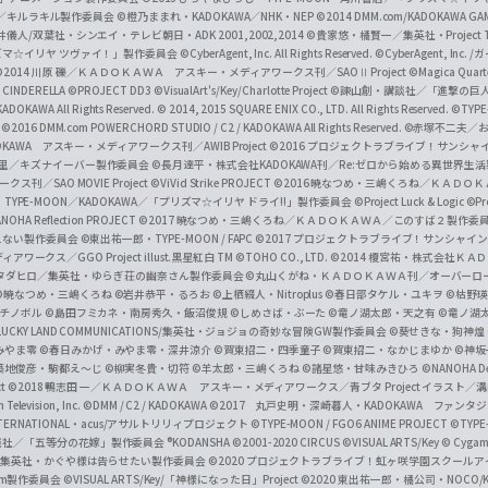
c
ずき／キルラキル製作委員会
©橙乃ままれ・KADOKAWA／NHK・NEP
©2014 DMM.com/KADOKAWA GAMES
井儀人/双葉社・シンエイ・テレビ朝日・ADK 2001,2002,2014
©貴家悠・橘賢一／集英社・Project T
i
リズマ☆イリヤ ツヴァイ！」製作委員会
©CyberAgent, Inc. All Rights Reserved.
©CyberAgent, I
a
©2014 川原 礫／ＫＡＤＯＫＡＷＡ アスキー・メディアワークス刊／SAOⅡ Project
©Magica Quart
CINDERELLA ©PROJECT DD3
©VisualArt's/Key/Charlotte Project
©諫山創・講談社／「進撃の巨
l
DOKAWA All Rights Reserved.
© 2014, 2015 SQUARE ENIX CO., LTD. All Rights Reserved.
©TYPE
会
©2016 DMM.com POWERCHORD STUDIO / C2 / KADOKAWA All Rights Reserved.
©赤塚不二夫／
C
DOKAWA アスキー・メディアワークス刊／AWIB Project
©2016 プロジェクトラブライブ！サンシャイ
h
田麿里／キズナイーバー製作委員会
©長月達平・株式会社KADOKAWA刊／Re:ゼロから始める異世界生
／SAO MOVIE Project
©ViVid Strike PROJECT ©2016 暁なつめ・三嶋くろね／Ｋ
a
・TYPE-MOON／KADOKAWA／「プリズマ☆イリヤ ドライ!!」製作委員会
©Project Luck & Logic
©P
NOHA Reflection PROJECT
©2017 暁なつめ・三嶋くろね／ＫＡＤＯＫＡＷＡ／このすば２製作委
n
冴えない製作委員会
©東出祐一郎・TYPE-MOON / FAPC
©2017 プロジェクトラブライブ！サンシャイン!
n
クス／GGO Project illust.黒星紅白
TM ©TOHO CO., LTD.
©2014 榎宮祐・株式会社Ｋ
タダヒロ／集英社・ゆらぎ荘の幽奈さん製作委員会
©丸山くがね・ＫＡＤＯＫＡＷＡ刊／オーバーロ
e
©暁なつめ・三嶋くろね
©岩井恭平・るろお
©上栖綴人・Nitroplus
©春日部タケル・ユキヲ
©枯野瑛
グチノボル
©島田フミカネ・南房秀久・飯沼俊規
©しめさば・ぶーた
©竜ノ湖太郎・天之有
©竜ノ湖
l
LUCKY LAND COMMUNICATIONS/集英社・ジョジョの奇妙な冒険GW製作委員会
©葵せきな・狗神煌
みやま零 ©春日みかげ・みやま零・深井涼介
©賀東招二・四季童子
©賀東招二・なかじまゆか
©神坂
築地俊彦・駒都え～じ
©柳実冬貴・切符
©羊太郎・三嶋くろね
©諸星悠・甘味みきひろ
©NANOHA De
t
©2018 鴨志田 一／ＫＡＤＯＫＡＷＡ アスキー・メディアワークス／青ブタ Project イラスト／
Television, Inc.
©DMM / C2 / KADOKAWA
©2017 丸戸史明・深崎暮人・KADOKAWA ファン
INTERNATIONAL・acus/アサルトリリィプロジェクト
©TYPE-MOON / FGO6 ANIME PROJECT
©TYPE
社／「五等分の花嫁」製作委員会 ®KODANSHA
©2001-2020 CIRCUS
©VISUAL ARTS/Key
© Cygame
／集英社・かぐや様は告らせたい製作委員会
©2020 プロジェクトラブライブ！虹ヶ咲学園スクール
asm製作委員会
©VISUAL ARTS/Key/「神様になった日」Project
©2020 東出祐一郎・橘公司・NOCO