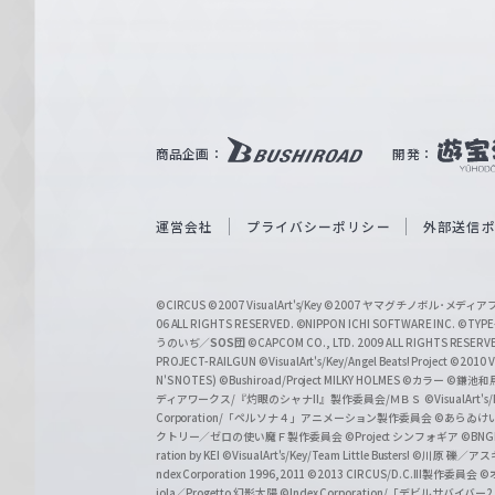
e
ヴ
ァ
ル
ツ
｜
商品企画：
開発：
W
e
i
運営会社
プライバシーポリシー
外部送信
ß
S
©CIRCUS
©2007 VisualArt's/Key
©2007 ヤマグチノボル･メデ
c
06 ALL RIGHTS RESERVED.
©NIPPON ICHI SOFTWARE INC. ©TYPE-
うのいぢ／
SOS団
©CAPCOM CO., LTD. 2009 ALL RIGHTS RESERV
h
PROJECT-RAILGUN
©VisualArt's/Key/Angel Beats! Project
©2010 Vi
w
N'S NOTES)
©Bushiroad/Project MILKY HOLMES
©カラー
©鎌池和馬
ディアワークス/『灼眼のシャナII』製作委員会/ＭＢＳ
©VisualArt's
a
Corporation/「ペルソナ４」アニメーション製作委員会
©あらゐけ
クトリー／ゼロの使い魔Ｆ製作委員会
©Project シンフォギア
©BNG
r
ration by KEI
©VisualArt's/Key/Team Little Busters!
©川原 礫／アスキ
z
ndex Corporation 1996,2011
©2013 CIRCUS/D.C.III製作委員会
©
iola／Progetto 幻影太陽
©Index Corporation/「デビルサバ