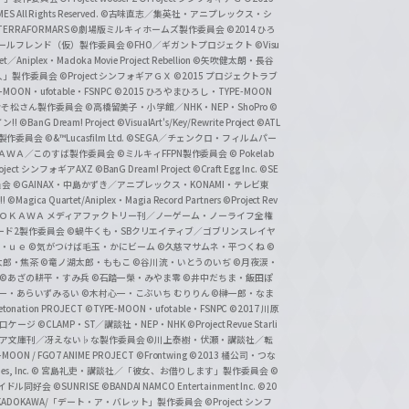
 All Rights Reserved.
©古味直志／集英社・アニプレックス・シ
ERRAFORMARS
©劇場版ミルキィホームズ製作委員会
©2014 ひろ
nc. /ガールフレンド（仮）製作委員会
©FHO／ギガントプロジェクト
©Visu
et／Aniplex・Madoka Movie Project Rebellion
©矢吹健太朗・長谷
人」製作委員会
©Project シンフォギアＧＸ
©2015 プロジェクトラブ
-MOON・ufotable・FSNPC
©2015 ひろやまひろし・TYPE-MOON
おそ松さん製作委員会
©高橋留美子・小学館／NHK・NEP・ShoPro
©
ン!!
©BanG Dream! Project
©VisualArt's/Key/Rewrite Project
©ATL
活製作委員会
©&™Lucasfilm Ltd.
©SEGA／チェンクロ・フィルムパー
ＡＤＯＫＡＷＡ／このすば製作委員会
©ミルキィFFPN製作委員会
© Pokelab
roject シンフォギアAXZ
©BanG Dream! Project
©Craft Egg Inc.
©SE
員会
©GAINAX・中島かずき／アニプレックス・KONAMI・テレビ東
!
©Magica Quartet/Aniplex・Magia Record Partners
©Project Rev
ＡＤＯＫＡＷＡ メディアファクトリー刊／ノーゲーム・ノーライフ全権
ード2製作委員会
©蝸牛くも・SBクリエイティブ／ゴブリンスレイヤ
・ｕｅ ©気がつけば毛玉・かにビーム
©久慈マサムネ・平つくね
©
太郎・焦茶
©竜ノ湖太郎・ももこ
©谷川流・いとうのいぢ
©月夜涙・
©あざの耕平・すみ兵 ©石踏一榮・みやま零
©井中だちま・飯田ぽ
一・あらいずみるい
©木村心一・こぶいち むりりん
©榊一郎・なま
tonation PROJECT
©TYPE-MOON・ufotable・FSNPC
©2017 川原
溝口ケージ
©CLAMP・ST／講談社・NEP・NHK
©Project Revue Starli
タジア文庫刊／冴えない♭な製作委員会
©川上泰樹・伏瀬・講談社／転
-MOON / FGO7 ANIME PROJECT
©Frontwing
©2013 橘公司・つな
s, Inc.
© 宮島礼吏・講談社／「彼女、お借りします」製作委員会
©
アイドル同好会
©SUNRISE ©BANDAI NAMCO Entertainment Inc.
©20
/KADOKAWA/「デート・ア・バレット」製作委員会
©Project シンフ