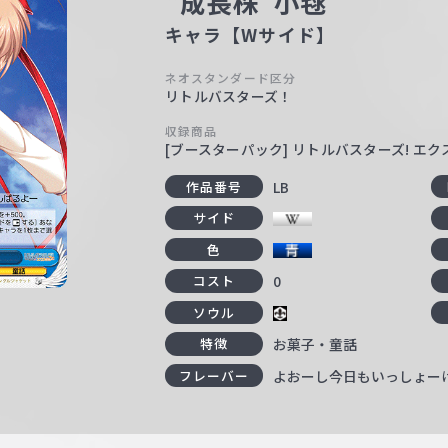
“成長株”小毬
キャラ【Wサイド】
ネオスタンダード区分
リトルバスターズ！
収録商品
[ブースターパック] リトルバスターズ! エ
LB
作品番号
サイド
色
0
コスト
ソウル
お菓子・童話
特徴
よおーし今日もいっしょー
フレーバー