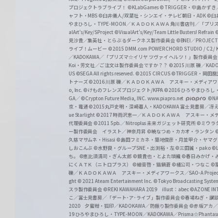
プロジェクトラブライブ！
©KLabGames
© TRIGGER・中島か
ャフト・MBS
©臼井儀人/双葉社・シンエイ・テレビ朝日・ADK
©臼
やまひろし・TYPE-MOON／ＫＡＤＯＫＡＷＡ 角川書店刊／「プ
alArt's/Key/SProject
©VisualArt's/Key/Team Little Busters! Refrain
見沙貴／集英社・とらぶるダークネス製作委員会
©BNEI／PROJECT 
ライブ！ムービー
©2015 DMM.com POWERCHORD STUDIO / C2 / KA
／KADOKAWA／「プリズマ☆イリヤ ツヴァイ ヘルツ！」製作委員
Koi・芳文社／ご注文は製作委員会ですか？？
©2015 川原 礫／KA
US ©SEGA All rights reserved.
©2015 CIRCUS
©TRIGGER・岡
トナーズ
©2016 川原 礫／ＫＡＤＯＫＡＷＡ アスキー・メディアワークス刊
o, Inc. ©けものフレンズプロジェクト/KFPA
©2016 ひろやまひろし
GA／ ©Crypton Future Media, INC. www.piapro.net
©NA
京・電通
©2015丸戸史明・深崎暮人・KADOKAWA 富士見書房／
ue Starlight
©2017 時雨沢恵一／ＫＡＤＯＫＡＷＡ アスキー・メディアワー
代理委員会
©2011 5pb.／Nitroplus 未来ガジェット研究所
©ミウラ
ー製作委員会 イラスト／神奈月昇
©暁なつめ・カカオ・ランタン
久慈マサムネ・Hisasi
©島田フミカネ・築地俊彦・月並甲介・ヤマ
しおこんぶ
©水野良・グループSNE・出渕裕・左
©三田誠・pako
©
ち。
©恵比須清司・ぎん太郎
©鏡貴也・とよた瑣織
©春日みかげ・
にくＡＴＫ（ニトロプラス）
©細音啓・猫鍋蒼
©橘公司・つなこ
©
礫／ＫＡＤＯＫＡＷＡ アスキー・メディアワークス／SAO-A Projec
ght
© 2021 Ateam Entertainment Inc.
©Tokyo Broadcasting System 
スラ製作委員会 ©REKI KAWAHARA 2019 illust：abec
©AZONE 
こ／富士見書房／「デート･ア･ライブ」製作委員会
©春場ねぎ・講談
2020 夕蜜柑・狐印／KADOKAWA／防振り製作委員会
©赤坂アカ
19 ひろやまひろし・TYPE-MOON／KADOKAWA／Prisma☆Phant