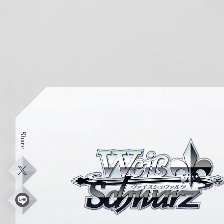
Share
ヴ
ァ
イ
X
ス
シ
L
i
ュ
n