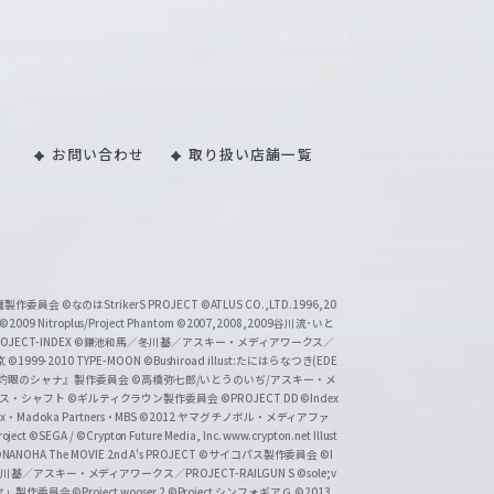
お問い合わせ
取り扱い店舗一覧
い魔製作委員会
©なのはStrikerS PROJECT
©ATLUS CO.,LTD.1996,20
©2009 Nitroplus/Project Phantom
©2007,2008,2009谷川流･いと
CT-INDEX
©鎌池和馬／冬川基／アスキー・メディアワークス／
京
©1999-2010 TYPE-MOON
©Bushiroad illust:たにはらなつき(EDE
『灼眼のシャナ』製作委員会
©高橋弥七郎/いとうのいぢ/アスキー・メ
クス・シャフト
©ギルティクラウン製作委員会
©PROJECT DD ©Index
lex・Madoka Partners・MBS
©2012 ヤマグチノボル・メディアファ
ject
©SEGA / ©Crypton Future Media, Inc. www.crypton.net Illust
NANOHA The MOVIE 2nd A's PROJECT
©サイコパス製作委員会
©I
基／アスキー・メディアワークス／PROJECT-RAILGUN S
©sole;v
リヤ」製作委員会
©Project wooser 2
©Project シンフォギアＧ
©2013