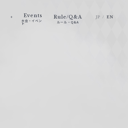
Events
Rule/Q&A
JP
EN
大会・イベン
ルール・Q&A
ト