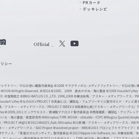
PRカード
デッキレシピ
Official
X
Y
o
ポリシー
u
T
u
ィアファクトリー／ゼロの使い魔製作委員会
©2008 ヤマグチノボル･メディアファクトリー／ゼロの使
b
MOON All Rights Reserved.
©SEGA
©2005、2009 美水かがみ／角川書店
©2008 VisualArt's/Key
ED.
©窪岡俊之
©BNGI
©ATLUS CO.,LTD. 1996,2008
©鎌池和馬／アスキー・メディアワークス／PROJE
e
sualart's/Key
©なのはA's PROJECT
©真島ヒロ／講談社・フェアリーテイル製作ギルド・テレビ東
／アスキー・メディアワークス／PROJECT-INDEX II
©高橋弥七郎/アスキー・メディアワークス/
O
/Key
©2009,2011 ビックウエスト／劇場版マクロスＦ製作委員会
©西尾維新／講談社・アニプレッ
f
いいち・角川書店／東雲研究所
©Nitroplus/TYPE-MOON・ufotable・FZPC
©Magica Quartet/Anip
I／PROJECT iM@S
©2012 MAGES./5pb./Nitroplus
©川原 礫／アスキー・メディアワークス／AW Pro
f
ー・メディアワークス／SAO Project
©vividred project・MBS ©2013 プロジェクトラブライブ！
©
i
オケアノス／「翠星のガルガンティア」製作委員会
©2013 Nippon Ichi Software, Inc.
©鎌池和馬／冬川
イバー2」アニメーション製作委員会
©2013 ひろやまひろし・TYPE-MOON・角川書店／「プリズマ☆イ