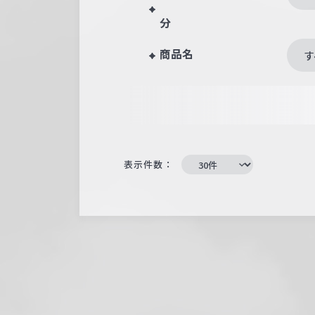
分
商品名
す
表示件数：