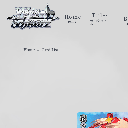
ヴ
ァ
Titles
Home
B
参加タイト
ホーム
イ
ル
ス
シ
ュ
Home
Card List
ヴ
ァ
ル
ツ
｜
W
e
i
ß
S