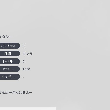
クスタシー
C
レアリティ
キャラ
種類
0
レベル
1000
パワー
-
トリガー
けんめーがんばるよー