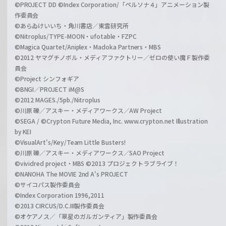
©PROJECT DD ©Index Corporation/「ペルソナ４」アニメーション製
作委員会
©あらゐけいいち・角川書店／東雲研究所
©Nitroplus/TYPE-MOON・ufotable・FZPC
©Magica Quartet/Aniplex・Madoka Partners・MBS
©2012 ヤマグチノボル・メディアファクトリー／ゼロの使い魔Ｆ製作委
員会
©Project シンフォギア
©BNGI／PROJECT iM@S
©2012 MAGES./5pb./Nitroplus
©川原 礫／アスキー・メディアワークス／AW Project
©SEGA / ©Crypton Future Media, Inc. www.crypton.net Illustration
by KEI
©VisualArt's/Key/Team Little Busters!
©川原 礫／アスキー・メディアワークス／SAO Project
©vividred project・MBS ©2013 プロジェクトラブライブ！
©NANOHA The MOVIE 2nd A's PROJECT
©サイコパス製作委員会
©Index Corporation 1996,2011
©2013 CIRCUS/D.C.III製作委員会
©オケアノス／「翠星のガルガンティア」製作委員会