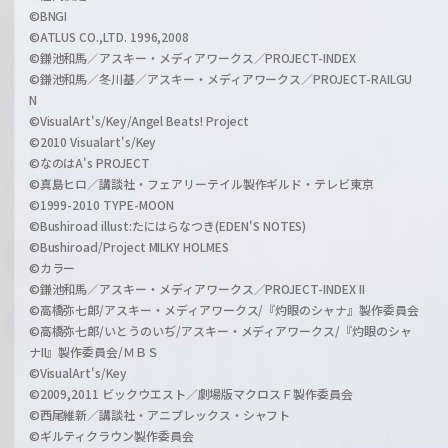
©BNGI
©ATLUS CO.,LTD. 1996,2008
©鎌池和馬／アスキー・メディアワークス／PROJECT-INDEX
©鎌池和馬／冬川基／アスキー・メディアワークス／PROJECT-RAILGU
N
©VisualArt's/Key/Angel Beats! Project
©2010 Visualart's/Key
©なのはA's PROJECT
©真島ヒロ／講談社・フェアリーテイル製作ギルド・テレビ東京
©1999-2010 TYPE-MOON
©Bushiroad illust:たにはらなつき(EDEN'S NOTES)
©Bushiroad/Project MILKY HOLMES
©カラー
©鎌池和馬／アスキー・メディアワークス／PROJECT-INDEX II
©高橋弥七郎/アスキー・メディアワークス/『灼眼のシャナ』製作委員会
©高橋弥七郎/いとうのいぢ/アスキー・メディアワークス/『灼眼のシャ
ナII』製作委員会/ＭＢＳ
©VisualArt's/Key
©2009,2011 ビックウエスト／劇場版マクロスＦ製作委員会
©西尾維新／講談社・アニプレックス・シャフト
©ギルティクラウン製作委員会