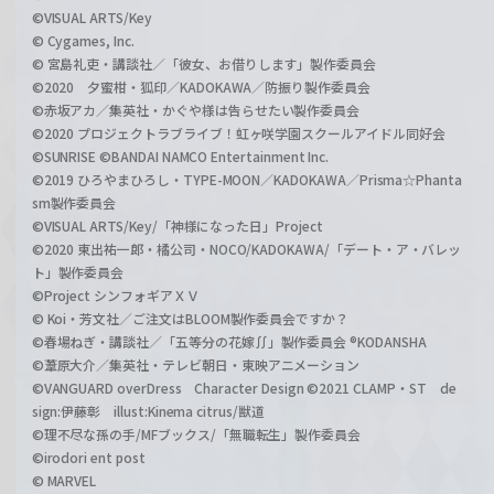
©VISUAL ARTS/Key
© Cygames, Inc.
© 宮島礼吏・講談社／「彼女、お借りします」製作委員会
©2020 夕蜜柑・狐印／KADOKAWA／防振り製作委員会
©赤坂アカ／集英社・かぐや様は告らせたい製作委員会
©2020 プロジェクトラブライブ！虹ヶ咲学園スクールアイドル同好会
©SUNRISE ©BANDAI NAMCO Entertainment Inc.
©2019 ひろやまひろし・TYPE-MOON／KADOKAWA／Prisma☆Phanta
sm製作委員会
©VISUAL ARTS/Key/「神様になった日」Project
©2020 東出祐一郎・橘公司・NOCO/KADOKAWA/「デート・ア・バレッ
ト」製作委員会
©Project シンフォギアＸＶ
© Koi・芳文社／ご注文はBLOOM製作委員会ですか？
©春場ねぎ・講談社／「五等分の花嫁∬」製作委員会 ®KODANSHA
©葦原大介／集英社・テレビ朝日・東映アニメーション
©VANGUARD overDress Character Design ©2021 CLAMP・ST de
sign:伊藤彰 illust:Kinema citrus/獣道
©理不尽な孫の手/MFブックス/「無職転生」製作委員会
©irodori ent post
© MARVEL