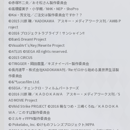
©赤塚不二夫／おそ松さん製作委員会
©高橋留美子・小学館／NHK・NEP・ShoPro
©Koi・芳文社／ご注文は製作委員会ですか？？
©2015 川原 礫／KADOKAWA アスキー・メディアワークス刊／AWIB P
roject
©2016 プロジェクトラブライブ！サンシャイン!!
©BanG Dream! Project
©VisualArt's/Key/Rewrite Project
©ATLUS ©SEGA All rights reserved.
©2015 CIRCUS
©TRIGGER・岡田麿里／キズナイーバー製作委員会
©長月達平・株式会社KADOKAWA刊／Re:ゼロから始める異世界生活製
作委員会
©&™Lucasfilm Ltd.
©SEGA／チェンクロ・フィルムパートナーズ
©2016 川原 礫／ＫＡＤＯＫＡＷＡ アスキー・メディアワークス刊／S
AO MOVIE Project
©ViVid Strike PROJECT ©2016 暁なつめ・三嶋くろね／ＫＡＤＯＫＡ
ＷＡ／このすば製作委員会
©ミルキィFFPN製作委員会
© Pokelabo, Inc. ©けものフレンズプロジェクト/KFPA