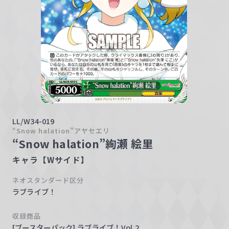
w
a
r
z
LL/W34-019
“Snow halation”アヤセエリ
“Snow halation”絢瀬 絵里
キャラ【Wサイド】
ネオスタンダード区分
ラブライブ！
収録商品
[ブースターパック] ラブライブ！Vol.2