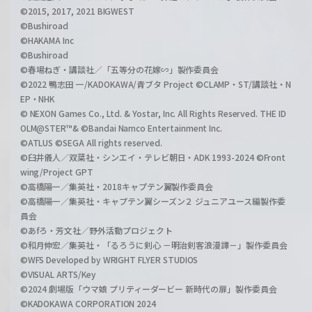
©2015, 2017, 2021 BIGWEST
©Bushiroad
©HAKAMA Inc
©Bushiroad
©春場ねぎ・講談社／「五等分の花嫁∽」製作委員会
©2022 鴨志田 一/KADOKAWA/青ブタ Project ©CLAMP・ST/講談社・N
EP・NHK
© NEXON Games Co., Ltd. & Yostar, Inc. All Rights Reserved. THE ID
OLM@STER™& ©Bandai Namco Entertainment Inc.
©ATLUS ©SEGA All rights reserved.
©臼井儀人／双葉社・シンエイ・テレビ朝日・ADK 1993-2024 ©Front
wing/Project GPT
©高橋陽一／集英社・2018キャプテン翼製作委員会
©高橋陽一／集英社・キャプテン翼シーズン２ ジュニアユース編製作委
員会
©あfろ・芳文社／野外活動プロジェクト
©和月伸宏／集英社・「るろうに剣心 －明治剣客浪漫譚－」製作委員会
©WFS Developed by WRIGHT FLYER STUDIOS
©VISUAL ARTS/Key
©2024 劇場版「ウマ娘 プリティーダービー 新時代の扉」製作委員会
©KADOKAWA CORPORATION 2024