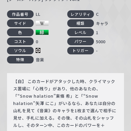
LL
C
作品番号
レアリティ
キャラ
サイド
種類
1
色
レベル
0
5000
コスト
パワー
-
ソウル
トリガー
音楽
特徴
【自】 このカードがアタックした時、クライマック
ス置場に「心残り」があり、他のあなたの、
「“Snow halation”東條 希」と「“Snow
halation”矢澤 にこ」がいるなら、あなたは自分の
山札を見て《音楽》のキャラを1枚まで選んで相手に
見せ、手札に加える。その後、その山札をシャッフ
ルし、そのターン中、このカードのパワーを＋