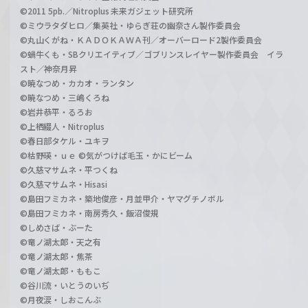
©2011 5pb.／Nitroplus 未来ガジェット研究所
©ミウラタダヒロ／集英社・ゆらぎ荘の幽奈さん製作委員会
©丸山くがね・ＫＡＤＯＫＡＷＡ刊／オーバーロード2製作委員会
©蝸牛くも・SBクリエイティブ／ゴブリンスレイヤー製作委員会 イラ
スト／神奈月昇
©暁なつめ・カカオ・ランタン
©暁なつめ・三嶋くろね
©岩井恭平・るろお
©上栖綴人・Nitroplus
©春日部タケル・ユキヲ
©枯野瑛・ｕｅ ©気がつけば毛玉・かにビーム
©久慈マサムネ・平つくね
©久慈マサムネ・Hisasi
©島田フミカネ・築地俊彦・月並甲介・ヤマグチノボル
©島田フミカネ・南房秀久・飯沼俊規
©しめさば・ぶーた
©竜ノ湖太郎・天之有
©竜ノ湖太郎・焦茶
©竜ノ湖太郎・ももこ
©谷川流・いとうのいぢ
©月夜涙・しおこんぶ