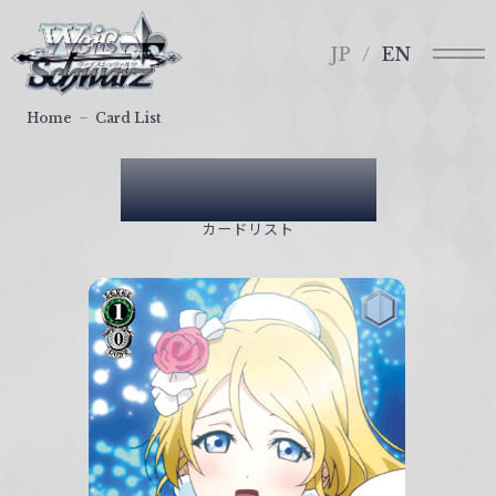
メ
ヴ
ニ
ァ
JP
EN
ュ
イ
ー
ス
Home
Card List
シ
ュ
Card List
ヴ
ァ
カードリスト
ル
ツ
｜
W
e
i
ß
S
c
h