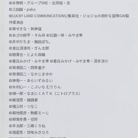
©水野良・グループSNE・出渕裕・左
©三田誠・pako
©LUCKY LAND COMMUNICATIONS/集英社・ジョジョの奇妙な冒険GW製
作委員会
©葵せきな・狗神煌
©あざの耕平・すみ兵 ©石踏一榮・みやま零
©井中だちま・飯田ぽち。
©恵比須清司・ぎん太郎
©鏡貴也・とよた瑣織
©春日みかげ・みやま零 ©春日みかげ・みやま零・深井涼介
©賀東招二・四季童子
©賀東招二・なかじまゆか
©神坂一・あらいずみるい
©木村心一・こぶいち むりりん
©榊一郎・なまにくＡＴＫ（ニトロプラス）
©細音啓・猫鍋蒼
©橘公司・つなこ
©築地俊彦・駒都え～じ
©柳実冬貴・切符
©羊太郎・三嶋くろね
©諸星悠・甘味みきひろ