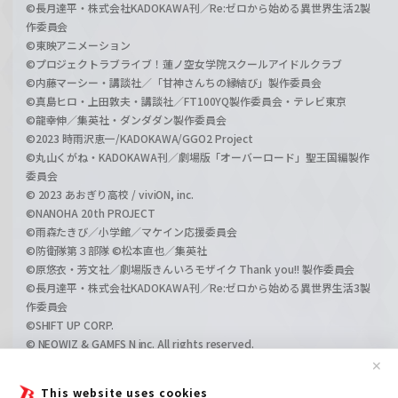
©長月達平・株式会社KADOKAWA刊／Re:ゼロから始める異世界生活2製
作委員会
©東映アニメーション
©プロジェクトラブライブ！蓮ノ空女学院スクールアイドルクラブ
©内藤マーシー・講談社／「甘神さんちの縁結び」製作委員会
©真島ヒロ・上田敦夫・講談社／FT100YQ製作委員会・テレビ東京
©龍幸伸／集英社・ダンダダン製作委員会
©2023 時雨沢恵一/KADOKAWA/GGO2 Project
©丸山くがね・KADOKAWA刊／劇場版「オーバーロード」聖王国編製作
委員会
© 2023 あおぎり高校 / viviON, inc.
©NANOHA 20th PROJECT
©雨森たきび／小学館／マケイン応援委員会
©防衛隊第３部隊 ©松本直也／集英社
©原悠衣・芳文社／劇場版きんいろモザイク Thank you!! 製作委員会
©長月達平・株式会社KADOKAWA刊／Re:ゼロから始める異世界生活3製
作委員会
©SHIFT UP CORP.
© NEOWIZ & GAMFS N inc. All rights reserved.
©ATLUS. ©SEGA.
✕
©GIRLS und PANZER Projekt
This website uses cookies