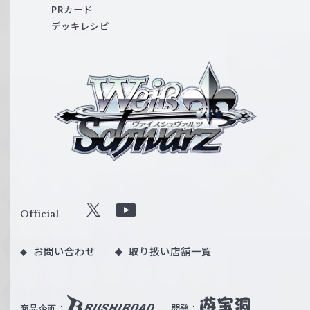
PRカード
デッキレシピ
ヴ
ァ
イ
ス
シ
ュ
ヴ
ァ
ル
Official
X
Y
ツ
o
｜
お問い合わせ
取り扱い店舗一覧
u
W
T
e
u
i
b
商品企画：
開発：