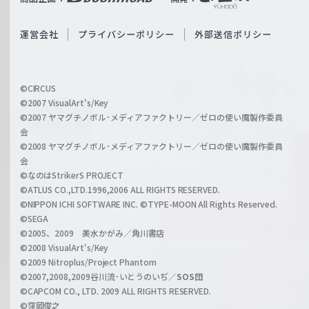
ß
e
S
O
運営会社
プライバシーポリシー
外部送信ポリシー
c
f
h
f
w
i
a
©CIRCUS
c
©2007 VisualArt's/Key
r
i
©2007 ヤマグチノボル･メディアファクトリー／ゼロの使い魔製作委員
z
会
a
©2008 ヤマグチノボル･メディアファクトリー／ゼロの使い魔製作委員
l
会
C
©なのはStrikerS PROJECT
h
©ATLUS CO.,LTD.1996,2006 ALL RIGHTS RESERVED.
a
©NIPPON ICHI SOFTWARE INC. ©TYPE-MOON All Rights Reserved.
n
©SEGA
©2005、2009 美水かがみ／角川書店
n
©2008 VisualArt's/Key
e
©2009 Nitroplus/Project Phantom
l
©2007,2008,2009谷川流･いとうのいぢ／
SOS団
©CAPCOM CO., LTD. 2009 ALL RIGHTS RESERVED.
©窪岡俊之