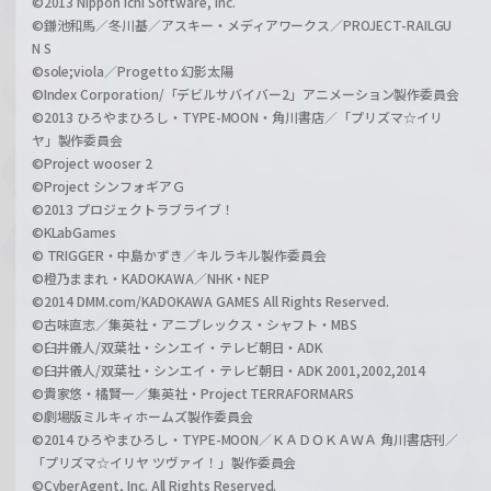
©2013 Nippon Ichi Software, Inc.
©鎌池和馬／冬川基／アスキー・メディアワークス／PROJECT-RAILGU
N S
©sole;viola／Progetto 幻影太陽
©Index Corporation/「デビルサバイバー2」アニメーション製作委員会
©2013 ひろやまひろし・TYPE-MOON・角川書店／「プリズマ☆イリ
ヤ」製作委員会
©Project wooser 2
©Project シンフォギアＧ
©2013 プロジェクトラブライブ！
©KLabGames
© TRIGGER・中島かずき／キルラキル製作委員会
©橙乃ままれ・KADOKAWA／NHK・NEP
©2014 DMM.com/KADOKAWA GAMES All Rights Reserved.
©古味直志／集英社・アニプレックス・シャフト・MBS
©臼井儀人/双葉社・シンエイ・テレビ朝日・ADK
©臼井儀人/双葉社・シンエイ・テレビ朝日・ADK 2001,2002,2014
©貴家悠・橘賢一／集英社・Project TERRAFORMARS
©劇場版ミルキィホームズ製作委員会
©2014 ひろやまひろし・TYPE-MOON／ＫＡＤＯＫＡＷＡ 角川書店刊／
「プリズマ☆イリヤ ツヴァイ！」製作委員会
©CyberAgent, Inc. All Rights Reserved.