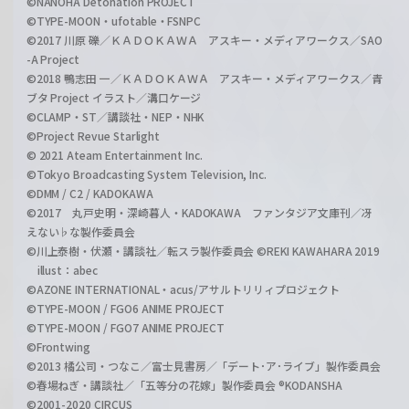
©NANOHA Detonation PROJECT
©TYPE-MOON・ufotable・FSNPC
©2017 川原 礫／ＫＡＤＯＫＡＷＡ アスキー・メディアワークス／SAO
-A Project
©2018 鴨志田 一／ＫＡＤＯＫＡＷＡ アスキー・メディアワークス／青
ブタ Project イラスト／溝口ケージ
©CLAMP・ST／講談社・NEP・NHK
©Project Revue Starlight
© 2021 Ateam Entertainment Inc.
©Tokyo Broadcasting System Television, Inc.
©DMM / C2 / KADOKAWA
©2017 丸戸史明・深崎暮人・KADOKAWA ファンタジア文庫刊／冴
えない♭な製作委員会
©川上泰樹・伏瀬・講談社／転スラ製作委員会 ©REKI KAWAHARA 2019
illust：abec
©AZONE INTERNATIONAL・acus/アサルトリリィプロジェクト
©TYPE-MOON / FGO6 ANIME PROJECT
©TYPE-MOON / FGO7 ANIME PROJECT
©Frontwing
©2013 橘公司・つなこ／富士見書房／「デート･ア･ライブ」製作委員会
©春場ねぎ・講談社／「五等分の花嫁」製作委員会 ®KODANSHA
©2001-2020 CIRCUS