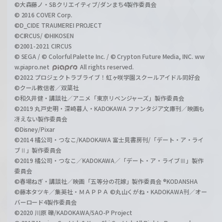
©大森藤ノ・SBクリエイティブ/ダンまち4製作委員会
© 2016 COVER Corp.
©D_CIDE TRAUMEREI PROJECT
©CIRCUS/ ©HIKOSEN
©2001-2021 CIRCUS
© SEGA / © Colorful Palette Inc. / © Crypton Future Media, INC. ww
w.piapro.net
All rights reserved.
©2022 プロジェクトラブライブ！虹ヶ咲学園スクールアイドル同好会
©クール教信者／双葉社
©和久井健・講談社／アニメ「東京リベンジャーズ」製作委員会
©2019 丸戸史明・深崎暮人・KADOKAWA ファンタジア文庫刊／映画も
冴えない製作委員会
©Disney/Pixar
©2014 橘公司・つなこ/KADOKAWA 富士見書房刊/「デート・ア・ライ
ブⅡ」製作委員会
©2019 橘公司・つなこ／KADOKAWA／「デート・ア・ライブⅢ」製作
委員会
©春場ねぎ・講談社／映画「五等分の花嫁」製作委員会 ®KODANSHA
©藤本タツキ／集英社・ＭＡＰＰＡ ©丸山くがね・KADOKAWA刊／オー
バーロード4製作委員会
©2020 川原 礫/KADOKAWA/SAO-P Project