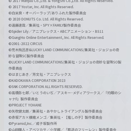
© 2017 Manjuu Co.,Ltd. & YongShi Co.,Ltd. All Rights Reserved.
© 2017 Yostar, Inc. All Rights Reserved.
©白米良・オーバーラップ/ありふれた製作委員会
© 2020 DONUTS Co. Ltd. All Rights Reserved.
©遠藤達哉／集英社・SPY×FAMILY製作委員会
©Spider Lily／アニプレックス・ABCアニメーション・BS11
©GungHo Online Entertainment, Inc. All Rights Reserved.
©2001-2022 CIRCUS
©荒木飛呂彦&LUCKY LAND COMMUNICATIONS/集英社・ジョジョの奇
妙な冒険SC製作委員会
©LUCKY LAND COMMUNICATIONS/集英社・ジョジョの奇妙な冒険SO製
作委員会
©はまじあき／芳文社・アニプレックス
©KADOKAWA CORPORATION 2023
©SNK CORPORATION ALL RIGHTS RESERVED.
©高橋弥七郎／いとうのいぢ／アスキー･メディアワークス／『灼眼のシ
ャナF』製作委員会
©PROJECT YOHANE
©矢吹健太朗／集英社・あやかしトライアングル製作委員会
©赤坂アカ×横槍メンゴ／集英社・【推しの子】製作委員会
©Pyramid,Inc.／成子坂製作所
©山田鐘人・アベツカサ／小学館／「葬送のフリーレン」製作委員会