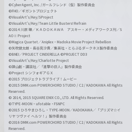
©CyberAgent, Inc. /ガールフレンド（仮）製作委員会
©FHO／ギガントプロジェクト
©VisualArt's/Key/SProject
©VisualArt's/Key/Team Little Busters! Refrain
©2014 川原 礫／ＫＡＤＯＫＡＷＡ アスキー・メディアワークス刊／S
AOⅡ Project
©Magica Quartet／Aniplex・Madoka Movie Project Rebellion
©矢吹健太朗・長谷見沙貴／集英社・とらぶるダークネス製作委員会
©BNEI／PROJECT CINDERELLA ©PROJECT DD3
©VisualArt's/Key/Charlotte Project
©諫山創・講談社／「進撃の巨人」製作委員会
©Project シンフォギアＧＸ
©2015 プロジェクトラブライブ！ムービー
©2015 DMM.com POWERCHORD STUDIO / C2 / KADOKAWA All Rights
Reserved.
© 2014, 2015 SQUARE ENIX CO., LTD. All Rights Reserved.
©TYPE-MOON・ufotable・FSNPC
©2015 ひろやまひろし・TYPE-MOON／KADOKAWA／「プリズマ☆イ
リヤ ツヴァイ ヘルツ！」製作委員会
©2016 DMM.com POWERCHORD STUDIO / C2 / KADOKAWA All Rights
Reserved.