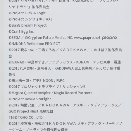
©2016 ひろやまひろし・TYPE-MOON／KADOKAWA／「プリズマ☆イ
リヤ ドライ!!」製作委員会
©Project Luck & Logic
©Project シンフォギアAXZ
©BanG Dream! Project
©Craft Egg Inc.
©SEGA／ ©Crypton Future Media, INC. www.piapro.net
©NANOHA Reflection PROJECT
©2017 暁なつめ・三嶋くろね／ＫＡＤＯＫＡＷＡ／このすば２製作委員
会
©GAINAX・中島かずき／アニプレックス・KONAMI・テレビ東京・電通
©2015丸戸史明・深崎暮人・KADOKAWA 富士見書房／冴えない製作委
員会
©東出祐一郎・TYPE-MOON / FAPC
©2017 プロジェクトラブライブ！サンシャイン!!
©Magica Quartet/Aniplex・Magia Record Partners
©Project Revue Starlight
©2017 時雨沢恵一／ＫＡＤＯＫＡＷＡ アスキー・メディアワークス／
GGO Project illust.黒星紅白
TM ©TOHO CO., LTD.
©2014 榎宮祐・株式会社ＫＡＤＯＫＡＷＡ メディアファクトリー刊／ノ
ーゲーム・ノーライフ全権代理委員会