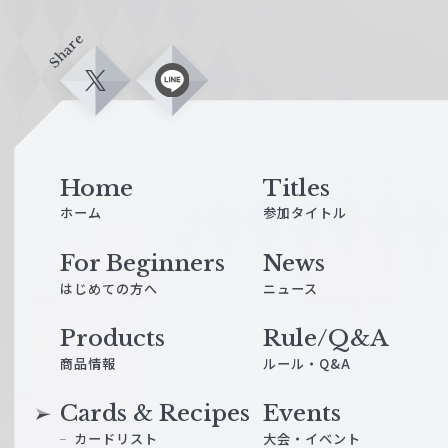
Share
X
L
i
n
e
Home
Titles
ホーム
参加タイトル
For Beginners
News
はじめての方へ
ニュース
Products
Rule/Q&A
商品情報
ルール・Q&A
Cards & Recipes
Events
カードリスト
大会・イベント