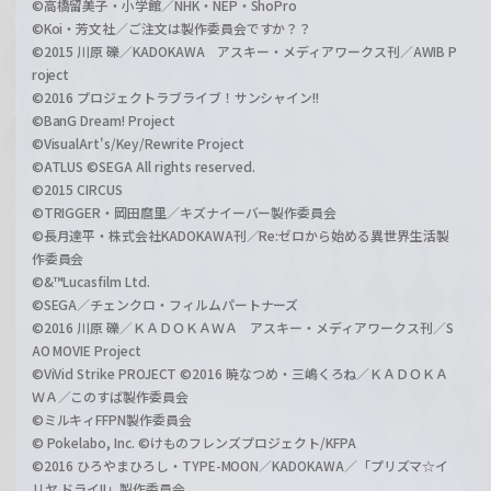
©高橋留美子・小学館／NHK・NEP・ShoPro
©Koi・芳文社／ご注文は製作委員会ですか？？
©2015 川原 礫／KADOKAWA アスキー・メディアワークス刊／AWIB P
roject
©2016 プロジェクトラブライブ！サンシャイン!!
©BanG Dream! Project
©VisualArt's/Key/Rewrite Project
©ATLUS ©SEGA All rights reserved.
©2015 CIRCUS
©TRIGGER・岡田麿里／キズナイーバー製作委員会
©長月達平・株式会社KADOKAWA刊／Re:ゼロから始める異世界生活製
作委員会
©&™Lucasfilm Ltd.
©SEGA／チェンクロ・フィルムパートナーズ
©2016 川原 礫／ＫＡＤＯＫＡＷＡ アスキー・メディアワークス刊／S
AO MOVIE Project
©ViVid Strike PROJECT ©2016 暁なつめ・三嶋くろね／ＫＡＤＯＫＡ
ＷＡ／このすば製作委員会
©ミルキィFFPN製作委員会
© Pokelabo, Inc. ©けものフレンズプロジェクト/KFPA
©2016 ひろやまひろし・TYPE-MOON／KADOKAWA／「プリズマ☆イ
リヤ ドライ!!」製作委員会