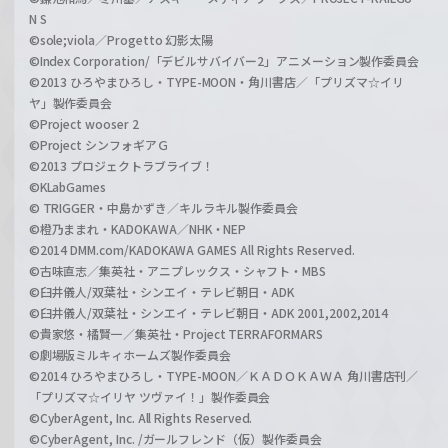
N S
©sole;viola／Progetto 幻影太陽
©Index Corporation/「デビルサバイバー2」アニメーション製作委員会
©2013 ひろやまひろし・TYPE-MOON・角川書店／「プリズマ☆イリ
ヤ」製作委員会
©Project wooser 2
©Project シンフォギアＧ
©2013 プロジェクトラブライブ！
©KLabGames
© TRIGGER・中島かずき／キルラキル製作委員会
©橙乃ままれ・KADOKAWA／NHK・NEP
©2014 DMM.com/KADOKAWA GAMES All Rights Reserved.
©古味直志／集英社・アニプレックス・シャフト・MBS
©臼井儀人/双葉社・シンエイ・テレビ朝日・ADK
©臼井儀人/双葉社・シンエイ・テレビ朝日・ADK 2001,2002,2014
©貴家悠・橘賢一／集英社・Project TERRAFORMARS
©劇場版ミルキィホームズ製作委員会
©2014 ひろやまひろし・TYPE-MOON／ＫＡＤＯＫＡＷＡ 角川書店刊／
「プリズマ☆イリヤ ツヴァイ！」製作委員会
©CyberAgent, Inc. All Rights Reserved.
©CyberAgent, Inc. /ガールフレンド（仮）製作委員会