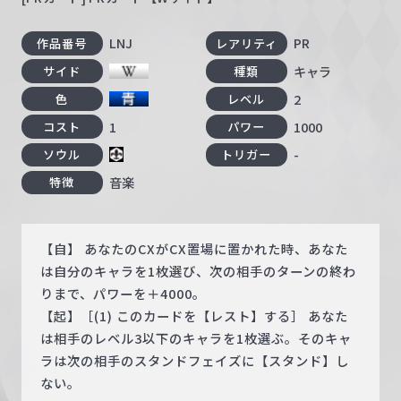
LNJ
PR
作品番号
レアリティ
キャラ
サイド
種類
2
色
レベル
1
1000
コスト
パワー
-
ソウル
トリガー
音楽
特徴
【自】 あなたのCXがCX置場に置かれた時、あなた
は自分のキャラを1枚選び、次の相手のターンの終わ
りまで、パワーを＋4000。
【起】［(1) このカードを【レスト】する］ あなた
は相手のレベル3以下のキャラを1枚選ぶ。そのキャ
ラは次の相手のスタンドフェイズに【スタンド】し
ない。