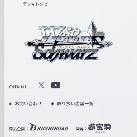
デッキレシピ
ヴ
ァ
イ
ス
シ
ュ
ヴ
ァ
ル
Official
X
Y
ツ
o
｜
お問い合わせ
取り扱い店舗一覧
u
W
T
e
u
i
b
商品企画：
開発：
ß
e