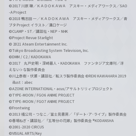
©2017 川原 礫／ＫＡＤＯＫＡＷＡ アスキー・メディアワークス／SAO
-A Project
©2018 鴨志田 一／ＫＡＤＯＫＡＷＡ アスキー・メディアワークス／青
ブタ Project イラスト／溝口ケージ
©CLAMP・ST／講談社・NEP・NHK
©Project Revue Starlight
© 2021 Ateam Entertainment Inc.
©Tokyo Broadcasting System Television, Inc.
©DMM / C2 / KADOKAWA
©2017 丸戸史明・深崎暮人・KADOKAWA ファンタジア文庫刊／冴
えない♭な製作委員会
©川上泰樹・伏瀬・講談社／転スラ製作委員会 ©REKI KAWAHARA 2019
illust：abec
©AZONE INTERNATIONAL・acus/アサルトリリィプロジェクト
©TYPE-MOON / FGO6 ANIME PROJECT
©TYPE-MOON / FGO7 ANIME PROJECT
©Frontwing
©2013 橘公司・つなこ／富士見書房／「デート･ア･ライブ」製作委員会
©春場ねぎ・講談社／「五等分の花嫁」製作委員会 ®KODANSHA
©2001-2020 CIRCUS
©VISUAL ARTS/Key