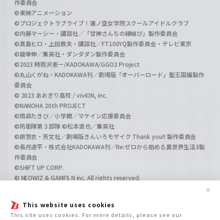
作委員会
©東映アニメーション
©プロジェクトラブライブ！蓮ノ空女学院スクールアイドルクラブ
©内藤マーシー・講談社／「甘神さんちの縁結び」製作委員会
©真島ヒロ・上田敦夫・講談社／FT100YQ製作委員会・テレビ東京
©龍幸伸／集英社・ダンダダン製作委員会
©2023 時雨沢恵一/KADOKAWA/GGO2 Project
©丸山くがね・KADOKAWA刊／劇場版「オーバーロード」聖王国編製作
委員会
© 2023 あおぎり高校 / viviON, inc.
©NANOHA 20th PROJECT
©雨森たきび／小学館／マケイン応援委員会
©防衛隊第３部隊 ©松本直也／集英社
©原悠衣・芳文社／劇場版きんいろモザイク Thank you!! 製作委員会
©長月達平・株式会社KADOKAWA刊／Re:ゼロから始める異世界生活3製
作委員会
©SHIFT UP CORP.
© NEOWIZ & GAMFS N inc. All rights reserved.
©ATLUS. ©SEGA.
✕
©GIRLS und PANZER Projekt
This website uses cookies
©GIRLS und PANZER Film Projekt
This site uses cookies. For more details, please see our
©GIRLS und PANZER Finale Projekt