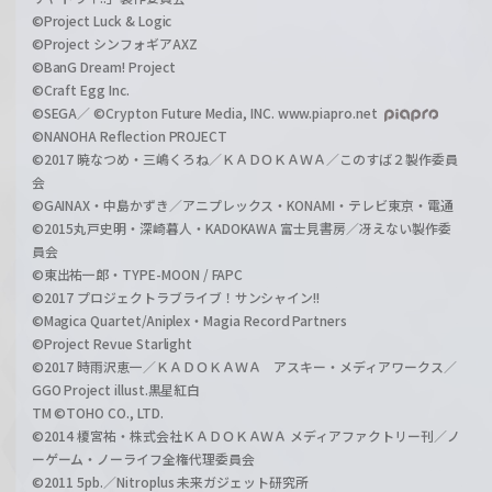
©Project Luck & Logic
©Project シンフォギアAXZ
©BanG Dream! Project
©Craft Egg Inc.
©SEGA／ ©Crypton Future Media, INC. www.piapro.net
©NANOHA Reflection PROJECT
©2017 暁なつめ・三嶋くろね／ＫＡＤＯＫＡＷＡ／このすば２製作委員
会
©GAINAX・中島かずき／アニプレックス・KONAMI・テレビ東京・電通
©2015丸戸史明・深崎暮人・KADOKAWA 富士見書房／冴えない製作委
員会
©東出祐一郎・TYPE-MOON / FAPC
©2017 プロジェクトラブライブ！サンシャイン!!
©Magica Quartet/Aniplex・Magia Record Partners
©Project Revue Starlight
©2017 時雨沢恵一／ＫＡＤＯＫＡＷＡ アスキー・メディアワークス／
GGO Project illust.黒星紅白
TM ©TOHO CO., LTD.
©2014 榎宮祐・株式会社ＫＡＤＯＫＡＷＡ メディアファクトリー刊／ノ
ーゲーム・ノーライフ全権代理委員会
©2011 5pb.／Nitroplus 未来ガジェット研究所