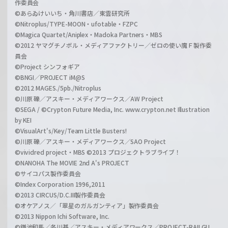
作委員会
©あらゐけいいち・角川書店／東雲研究所
©Nitroplus/TYPE-MOON・ufotable・FZPC
©Magica Quartet/Aniplex・Madoka Partners・MBS
©2012 ヤマグチノボル・メディアファクトリー／ゼロの使い魔Ｆ製作委
員会
©Project シンフォギア
©BNGI／PROJECT iM@S
©2012 MAGES./5pb./Nitroplus
©川原 礫／アスキー・メディアワークス／AW Project
©SEGA / ©Crypton Future Media, Inc. www.crypton.net Illustration
by KEI
©VisualArt's/Key/Team Little Busters!
©川原 礫／アスキー・メディアワークス／SAO Project
©vividred project・MBS ©2013 プロジェクトラブライブ！
©NANOHA The MOVIE 2nd A's PROJECT
©サイコパス製作委員会
©Index Corporation 1996,2011
©2013 CIRCUS/D.C.III製作委員会
©オケアノス／「翠星のガルガンティア」製作委員会
©2013 Nippon Ichi Software, Inc.
©鎌池和馬／冬川基／アスキー・メディアワークス／PROJECT-RAILGU