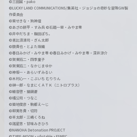
©三田誠・pako
©LUCKY LAND COMMUNICATIONS/集英社・ジョジョの奇妙な冒険GW製
作委員会
©葵せきな・狗神煌
©あざの耕平・すみ兵 ©石踏一榮・みやま零
©井中だちま・飯田ぽち。
©恵比須清司・ぎん太郎
©鏡貴也・とよた瑣織
©春日みかげ・みやま零 ©春日みかげ・みやま零・深井涼介
©賀東招二・四季童子
©賀東招二・なかじまゆか
©神坂一・あらいずみるい
©木村心一・こぶいち むりりん
©榊一郎・なまにくＡＴＫ（ニトロプラス）
©細音啓・猫鍋蒼
©橘公司・つなこ
©築地俊彦・駒都え～じ
©柳実冬貴・切符
©羊太郎・三嶋くろね
©諸星悠・甘味みきひろ
©NANOHA Detonation PROJECT
©TYPE-MOON・ufotable・FSNPC