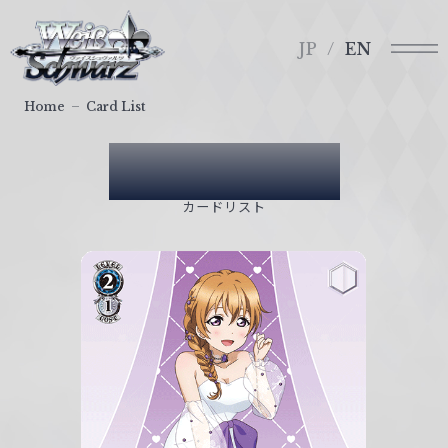
メ
ヴ
ニ
ァ
JP
EN
ュ
イ
ー
ス
Home
Card List
シ
ュ
Card List
ヴ
ァ
カードリスト
ル
ツ
｜
W
e
i
ß
S
c
h