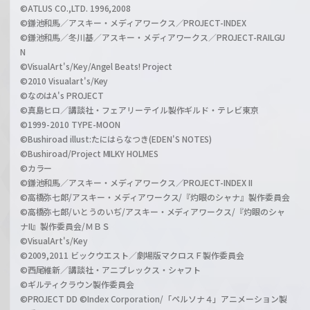
©ATLUS CO.,LTD. 1996,2008
©鎌池和馬／アスキー・メディアワークス／PROJECT-INDEX
©鎌池和馬／冬川基／アスキー・メディアワークス／PROJECT-RAILGU
N
©VisualArt's/Key/Angel Beats! Project
©2010 Visualart's/Key
©なのはA's PROJECT
©真島ヒロ／講談社・フェアリーテイル製作ギルド・テレビ東京
©1999-2010 TYPE-MOON
©Bushiroad illust:たにはらなつき(EDEN'S NOTES)
©Bushiroad/Project MILKY HOLMES
©カラー
©鎌池和馬／アスキー・メディアワークス／PROJECT-INDEX II
©高橋弥七郎/アスキー・メディアワークス/『灼眼のシャナ』製作委員会
©高橋弥七郎/いとうのいぢ/アスキー・メディアワークス/『灼眼のシャ
ナII』製作委員会/ＭＢＳ
©VisualArt's/Key
©2009,2011 ビックウエスト／劇場版マクロスＦ製作委員会
©西尾維新／講談社・アニプレックス・シャフト
©ギルティクラウン製作委員会
©PROJECT DD ©Index Corporation/「ペルソナ４」アニメーション製