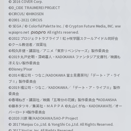
© 2016 COVER Corp.
©D_CIDE TRAUMEREI PROJECT
©CIRCUS/ ©HIKOSEN
©2001-2021 CIRCUS
© SEGA / © Colorful Palette Inc. / © Crypton Future Media, INC. ww
w.piapro.net
All rights reserved.
©2022 プロジェクトラブライブ！虹ヶ咲学園スクールアイドル同好会
©クール教信者／双葉社
©和久井健・講談社／アニメ「東京リベンジャーズ」製作委員会
©2019 丸戸史明・深崎暮人・KADOKAWA ファンタジア文庫刊／映画も
冴えない製作委員会
©Disney/Pixar
©2014 橘公司・つなこ/KADOKAWA 富士見書房刊/「デート・ア・ライ
ブⅡ」製作委員会
©2019 橘公司・つなこ／KADOKAWA／「デート・ア・ライブⅢ」製作
委員会
©春場ねぎ・講談社／映画「五等分の花嫁」製作委員会 ®KODANSHA
©藤本タツキ／集英社・ＭＡＰＰＡ ©丸山くがね・KADOKAWA刊／オー
バーロード4製作委員会
©2020 川原 礫/KADOKAWA/SAO-P Project
© 2017 Manjuu Co.,Ltd. & YongShi Co.,Ltd. All Rights Reserved.
© 2017 Yostar, Inc. All Rights Reserved.