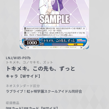
w
a
r
z
LNJ/W85-P07b
トキメキ。コノサキモ、ズット
トキメキ。この先も、ずっと
キャラ【Wサイド】
ネオスタンダード区分
ラブライブ！虹ヶ咲学園スクールアイドル同好会
収録商品
[PRカード] PRカード【Wサイド】