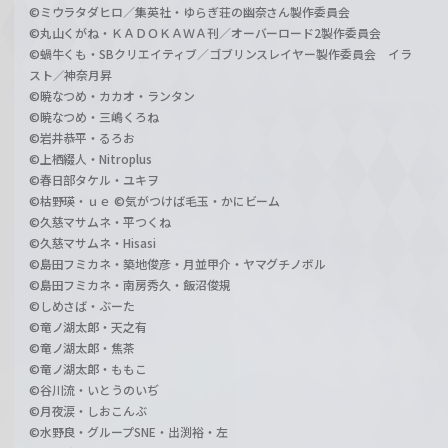
©ミウラタダヒロ／集英社・ゆらぎ荘の幽奈さん製作委員会
©丸山くがね・ＫＡＤＯＫＡＷＡ刊／オーバーロード2製作委員会
©蝸牛くも・SBクリエイティブ／ゴブリンスレイヤー製作委員会 イラ
スト／神奈月昇
©暁なつめ・カカオ・ランタン
©暁なつめ・三嶋くろね
©岩井恭平・るろお
©上栖綴人・Nitroplus
©春日部タケル・ユキヲ
©枯野瑛・ｕｅ ©気がつけば毛玉・かにビーム
©久慈マサムネ・平つくね
©久慈マサムネ・Hisasi
©島田フミカネ・築地俊彦・月並甲介・ヤマグチノボル
©島田フミカネ・南房秀久・飯沼俊規
©しめさば・ぶーた
©竜ノ湖太郎・天之有
©竜ノ湖太郎・焦茶
©竜ノ湖太郎・ももこ
©谷川流・いとうのいぢ
©月夜涙・しおこんぶ
©水野良・グループSNE・出渕裕・左