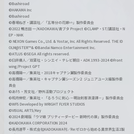
©Bushiroad
©HAKAMA Inc
©Bushiroad
©春場ねぎ・講談社／「五等分の花嫁∽」製作委員会
©2022 鴨志田 一/KADOKAWA/青ブタ Project ©CLAMP・ST/講談社・N
EP・NHK
© NEXON Games Co., Ltd. & Yostar, Inc. All Rights Reserved. THE ID
OLM@STER™& ©Bandai Namco Entertainment Inc.
©ATLUS ©SEGA All rights reserved.
©臼井儀人／双葉社・シンエイ・テレビ朝日・ADK 1993-2024 ©Front
wing/Project GPT
©高橋陽一／集英社・2018キャプテン翼製作委員会
©高橋陽一／集英社・キャプテン翼シーズン２ ジュニアユース編製作委
員会
©あfろ・芳文社／野外活動プロジェクト
©和月伸宏／集英社・「るろうに剣心 －明治剣客浪漫譚－」製作委員会
©WFS Developed by WRIGHT FLYER STUDIOS
©VISUAL ARTS/Key
©2024 劇場版「ウマ娘 プリティーダービー 新時代の扉」製作委員会
©KADOKAWA CORPORATION 2024
©長月達平・株式会社KADOKAWA刊／Re:ゼロから始める異世界生活2製