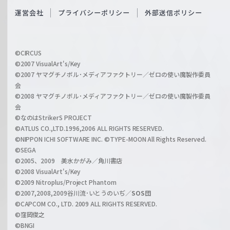
S
O
運営会社
プライバシーポリシー
外部送信ポリシー
c
f
h
f
w
i
a
©CIRCUS
c
©2007 VisualArt's/Key
r
i
©2007 ヤマグチノボル･メディアファクトリー／ゼロの使い魔製作委員
z
会
a
©2008 ヤマグチノボル･メディアファクトリー／ゼロの使い魔製作委員
l
会
C
©なのはStrikerS PROJECT
h
©ATLUS CO.,LTD.1996,2006 ALL RIGHTS RESERVED.
a
©NIPPON ICHI SOFTWARE INC. ©TYPE-MOON All Rights Reserved.
n
©SEGA
©2005、2009 美水かがみ／角川書店
n
©2008 VisualArt's/Key
e
©2009 Nitroplus/Project Phantom
l
©2007,2008,2009谷川流･いとうのいぢ／
SOS団
©CAPCOM CO., LTD. 2009 ALL RIGHTS RESERVED.
©窪岡俊之
©BNGI