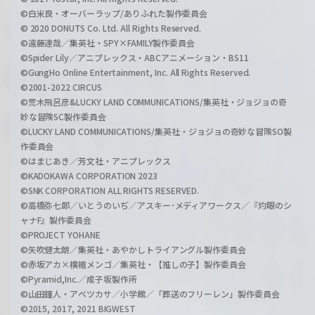
©白米良・オーバーラップ/ありふれた製作委員会
© 2020 DONUTS Co. Ltd. All Rights Reserved.
©遠藤達哉／集英社・SPY×FAMILY製作委員会
©Spider Lily／アニプレックス・ABCアニメーション・BS11
©GungHo Online Entertainment, Inc. All Rights Reserved.
©2001-2022 CIRCUS
©荒木飛呂彦&LUCKY LAND COMMUNICATIONS/集英社・ジョジョの奇
妙な冒険SC製作委員会
©LUCKY LAND COMMUNICATIONS/集英社・ジョジョの奇妙な冒険SO製
作委員会
©はまじあき／芳文社・アニプレックス
©KADOKAWA CORPORATION 2023
©SNK CORPORATION ALL RIGHTS RESERVED.
©高橋弥七郎／いとうのいぢ／アスキー･メディアワークス／『灼眼のシ
ャナF』製作委員会
©PROJECT YOHANE
©矢吹健太朗／集英社・あやかしトライアングル製作委員会
©赤坂アカ×横槍メンゴ／集英社・【推しの子】製作委員会
©Pyramid,Inc.／成子坂製作所
©山田鐘人・アベツカサ／小学館／「葬送のフリーレン」製作委員会
©2015, 2017, 2021 BIGWEST