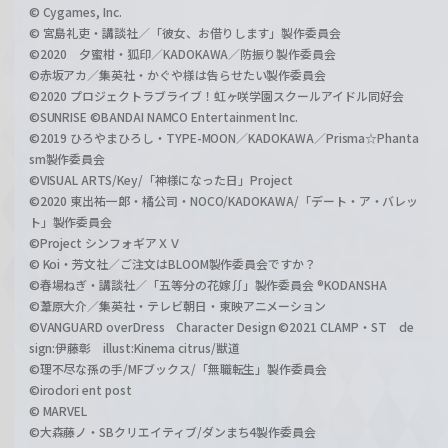
© Cygames, Inc.
© 宮島礼吏・講談社／「彼女、お借りします」製作委員会
©2020 夕蜜柑・狐印／KADOKAWA／防振り製作委員会
©赤坂アカ／集英社・かぐや様は告らせたい製作委員会
©2020 プロジェクトラブライブ！虹ヶ咲学園スクールアイドル同好会
©SUNRISE ©BANDAI NAMCO Entertainment Inc.
©2019 ひろやまひろし・TYPE-MOON／KADOKAWA／Prisma☆Phanta
sm製作委員会
©VISUAL ARTS/Key/「神様になった日」Project
©2020 東出祐一郎・橘公司・NOCO/KADOKAWA/「デート・ア・バレッ
ト」製作委員会
©Project シンフォギアＸＶ
© Koi・芳文社／ご注文はBLOOM製作委員会ですか？
©春場ねぎ・講談社／「五等分の花嫁∬」製作委員会 ®KODANSHA
©葦原大介／集英社・テレビ朝日・東映アニメーション
©VANGUARD overDress Character Design ©2021 CLAMP・ST de
sign:伊藤彰 illust:Kinema citrus/獣道
©理不尽な孫の手/MFブックス/「無職転生」製作委員会
©irodori ent post
© MARVEL
©大森藤ノ・SBクリエイティブ/ダンまち4製作委員会