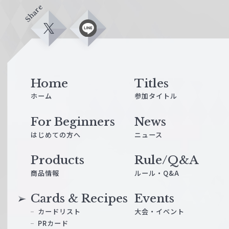
Share
X
L
i
n
e
Home
Titles
ホーム
参加タイトル
For Beginners
News
はじめての方へ
ニュース
Products
Rule/Q&A
商品情報
ルール・Q&A
Cards & Recipes
Events
カードリスト
大会・イベント
PRカード