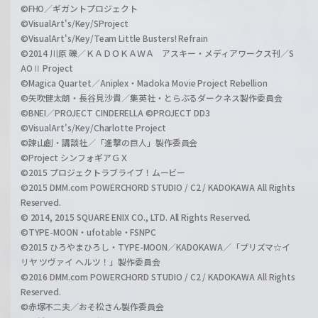
©FHO／ギガントプロジェクト
©VisualArt's/Key/SProject
©VisualArt's/Key/Team Little Busters! Refrain
©2014 川原 礫／ＫＡＤＯＫＡＷＡ アスキー・メディアワークス刊／S
AOⅡ Project
©Magica Quartet／Aniplex・Madoka Movie Project Rebellion
©矢吹健太朗・長谷見沙貴／集英社・とらぶるダークネス製作委員会
©BNEI／PROJECT CINDERELLA ©PROJECT DD3
©VisualArt's/Key/Charlotte Project
©諫山創・講談社／「進撃の巨人」製作委員会
©Project シンフォギアＧＸ
©2015 プロジェクトラブライブ！ムービー
©2015 DMM.com POWERCHORD STUDIO / C2 / KADOKAWA All Rights
Reserved.
© 2014, 2015 SQUARE ENIX CO., LTD. All Rights Reserved.
©TYPE-MOON・ufotable・FSNPC
©2015 ひろやまひろし・TYPE-MOON／KADOKAWA／「プリズマ☆イ
リヤ ツヴァイ ヘルツ！」製作委員会
©2016 DMM.com POWERCHORD STUDIO / C2 / KADOKAWA All Rights
Reserved.
©赤塚不二夫／おそ松さん製作委員会