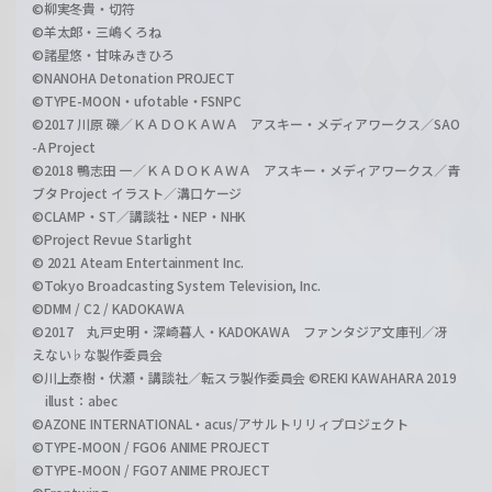
©柳実冬貴・切符
©羊太郎・三嶋くろね
©諸星悠・甘味みきひろ
©NANOHA Detonation PROJECT
©TYPE-MOON・ufotable・FSNPC
©2017 川原 礫／ＫＡＤＯＫＡＷＡ アスキー・メディアワークス／SAO
-A Project
©2018 鴨志田 一／ＫＡＤＯＫＡＷＡ アスキー・メディアワークス／青
ブタ Project イラスト／溝口ケージ
©CLAMP・ST／講談社・NEP・NHK
©Project Revue Starlight
© 2021 Ateam Entertainment Inc.
©Tokyo Broadcasting System Television, Inc.
©DMM / C2 / KADOKAWA
©2017 丸戸史明・深崎暮人・KADOKAWA ファンタジア文庫刊／冴
えない♭な製作委員会
©川上泰樹・伏瀬・講談社／転スラ製作委員会 ©REKI KAWAHARA 2019
illust：abec
©AZONE INTERNATIONAL・acus/アサルトリリィプロジェクト
©TYPE-MOON / FGO6 ANIME PROJECT
©TYPE-MOON / FGO7 ANIME PROJECT