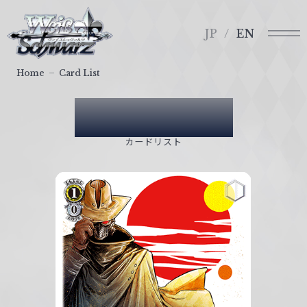
メ
ヴ
ニ
ァ
JP
EN
ュ
イ
ー
ス
Home
Card List
シ
ュ
Card List
ヴ
ァ
カードリスト
ル
ツ
｜
W
e
i
ß
S
c
h