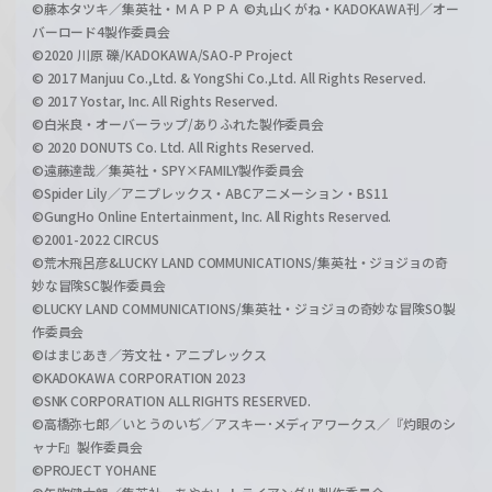
©藤本タツキ／集英社・ＭＡＰＰＡ ©丸山くがね・KADOKAWA刊／オー
バーロード4製作委員会
©2020 川原 礫/KADOKAWA/SAO-P Project
© 2017 Manjuu Co.,Ltd. & YongShi Co.,Ltd. All Rights Reserved.
© 2017 Yostar, Inc. All Rights Reserved.
©白米良・オーバーラップ/ありふれた製作委員会
© 2020 DONUTS Co. Ltd. All Rights Reserved.
©遠藤達哉／集英社・SPY×FAMILY製作委員会
©Spider Lily／アニプレックス・ABCアニメーション・BS11
©GungHo Online Entertainment, Inc. All Rights Reserved.
©2001-2022 CIRCUS
©荒木飛呂彦&LUCKY LAND COMMUNICATIONS/集英社・ジョジョの奇
妙な冒険SC製作委員会
©LUCKY LAND COMMUNICATIONS/集英社・ジョジョの奇妙な冒険SO製
作委員会
©はまじあき／芳文社・アニプレックス
©KADOKAWA CORPORATION 2023
©SNK CORPORATION ALL RIGHTS RESERVED.
©高橋弥七郎／いとうのいぢ／アスキー･メディアワークス／『灼眼のシ
ャナF』製作委員会
©PROJECT YOHANE