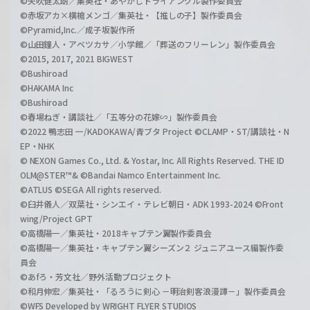
©矢吹健太朗／集英社・あやかしトライアングル製作委員会
©赤坂アカ×横槍メンゴ／集英社・【推しの子】製作委員会
©Pyramid,Inc.／成子坂製作所
©山田鐘人・アベツカサ／小学館／「葬送のフリーレン」製作委員会
©2015, 2017, 2021 BIGWEST
©Bushiroad
©HAKAMA Inc
©Bushiroad
©春場ねぎ・講談社／「五等分の花嫁∽」製作委員会
©2022 鴨志田 一/KADOKAWA/青ブタ Project ©CLAMP・ST/講談社・N
EP・NHK
© NEXON Games Co., Ltd. & Yostar, Inc. All Rights Reserved. THE ID
OLM@STER™& ©Bandai Namco Entertainment Inc.
©ATLUS ©SEGA All rights reserved.
©臼井儀人／双葉社・シンエイ・テレビ朝日・ADK 1993-2024 ©Front
wing/Project GPT
©高橋陽一／集英社・2018キャプテン翼製作委員会
©高橋陽一／集英社・キャプテン翼シーズン２ ジュニアユース編製作委
員会
©あfろ・芳文社／野外活動プロジェクト
©和月伸宏／集英社・「るろうに剣心 －明治剣客浪漫譚－」製作委員会
©WFS Developed by WRIGHT FLYER STUDIOS