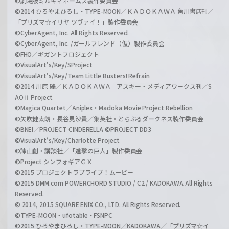
©劇場版ミルキィホームズ製作委員会
©2014 ひろやまひろし・TYPE-MOON／ＫＡＤＯＫＡＷＡ 角川書店刊／
「プリズマ☆イリヤ ツヴァイ！」製作委員会
©CyberAgent, Inc. All Rights Reserved.
©CyberAgent, Inc. /ガールフレンド（仮）製作委員会
©FHO／ギガントプロジェクト
©VisualArt's/Key/SProject
©VisualArt's/Key/Team Little Busters! Refrain
©2014 川原 礫／ＫＡＤＯＫＡＷＡ アスキー・メディアワークス刊／S
AOⅡ Project
©Magica Quartet／Aniplex・Madoka Movie Project Rebellion
©矢吹健太朗・長谷見沙貴／集英社・とらぶるダークネス製作委員会
©BNEI／PROJECT CINDERELLA ©PROJECT DD3
©VisualArt's/Key/Charlotte Project
©諫山創・講談社／「進撃の巨人」製作委員会
©Project シンフォギアＧＸ
©2015 プロジェクトラブライブ！ムービー
©2015 DMM.com POWERCHORD STUDIO / C2 / KADOKAWA All Rights
Reserved.
© 2014, 2015 SQUARE ENIX CO., LTD. All Rights Reserved.
©TYPE-MOON・ufotable・FSNPC
©2015 ひろやまひろし・TYPE-MOON／KADOKAWA／「プリズマ☆イ