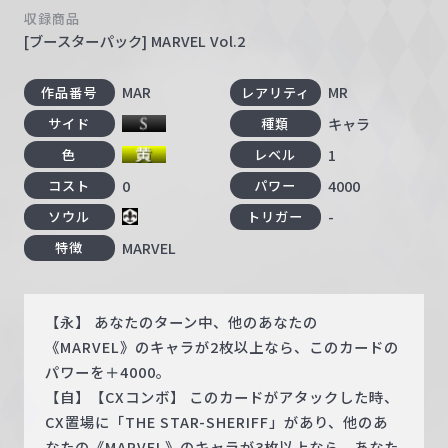
収録商品
[ブースターパック] MARVEL Vol.2
MAR
MR
作品番号
レアリティ
キャラ
サイド
種類
1
色
レベル
0
4000
コスト
パワー
-
ソウル
トリガー
MARVEL
特徴
【永】 あなたのターン中、他のあなたの
《MARVEL》のキャラが2枚以上なら、このカードの
パワーを＋4000。
【自】【CXコンボ】 このカードがアタックした時、
CX置場に「THE STAR-SHERIFF」があり、他のあ
なたの《MARVEL》のキャラが3枚以上なら、あなた