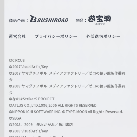
T
e
u
i
b
商品企画：
開発：
ß
e
S
O
運営会社
プライバシーポリシー
外部送信ポリシー
c
f
h
f
w
i
a
©CIRCUS
c
©2007 VisualArt's/Key
r
i
©2007 ヤマグチノボル･メディアファクトリー／ゼロの使い魔製作委員
z
会
a
©2008 ヤマグチノボル･メディアファクトリー／ゼロの使い魔製作委員
l
会
C
©なのはStrikerS PROJECT
h
©ATLUS CO.,LTD.1996,2006 ALL RIGHTS RESERVED.
a
©NIPPON ICHI SOFTWARE INC. ©TYPE-MOON All Rights Reserved.
n
©SEGA
©2005、2009 美水かがみ／角川書店
n
©2008 VisualArt's/Key
e