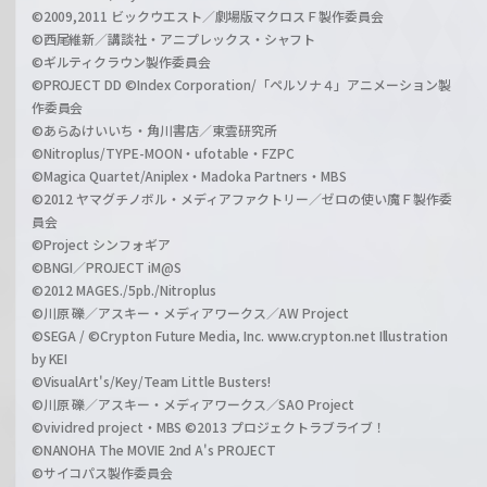
©2009,2011 ビックウエスト／劇場版マクロスＦ製作委員会
©西尾維新／講談社・アニプレックス・シャフト
©ギルティクラウン製作委員会
©PROJECT DD ©Index Corporation/「ペルソナ４」アニメーション製
作委員会
©あらゐけいいち・角川書店／東雲研究所
©Nitroplus/TYPE-MOON・ufotable・FZPC
©Magica Quartet/Aniplex・Madoka Partners・MBS
©2012 ヤマグチノボル・メディアファクトリー／ゼロの使い魔Ｆ製作委
員会
©Project シンフォギア
©BNGI／PROJECT iM@S
©2012 MAGES./5pb./Nitroplus
©川原 礫／アスキー・メディアワークス／AW Project
©SEGA / ©Crypton Future Media, Inc. www.crypton.net Illustration
by KEI
©VisualArt's/Key/Team Little Busters!
©川原 礫／アスキー・メディアワークス／SAO Project
©vividred project・MBS ©2013 プロジェクトラブライブ！
©NANOHA The MOVIE 2nd A's PROJECT
©サイコパス製作委員会