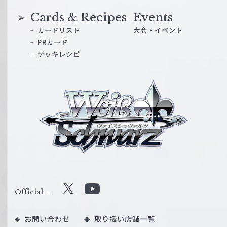
Cards & Recipes
Events
カードリスト
大会・イベント
PRカード
デッキレシピ
ヴ
ァ
イ
ス
シ
ュ
ヴ
ァ
ル
Official
X
Y
ツ
o
｜
お問い合わせ
取り扱い店舗一覧
u
W