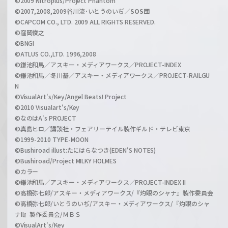
©2009 Nitroplus/Project Phantom
l
©2007,2008,2009谷川流･いとうのいぢ／
SOS団
©CAPCOM CO., LTD. 2009 ALL RIGHTS RESERVED.
©窪岡俊之
©BNGI
©ATLUS CO.,LTD. 1996,2008
©鎌池和馬／アスキー・メディアワークス／PROJECT-INDEX
©鎌池和馬／冬川基／アスキー・メディアワークス／PROJECT-RAILGU
N
©VisualArt's/Key/Angel Beats! Project
©2010 Visualart's/Key
©なのはA's PROJECT
©真島ヒロ／講談社・フェアリーテイル製作ギルド・テレビ東京
©1999-2010 TYPE-MOON
©Bushiroad illust:たにはらなつき(EDEN'S NOTES)
©Bushiroad/Project MILKY HOLMES
©カラー
©鎌池和馬／アスキー・メディアワークス／PROJECT-INDEX II
©高橋弥七郎/アスキー・メディアワークス/『灼眼のシャナ』製作委員会
©高橋弥七郎/いとうのいぢ/アスキー・メディアワークス/『灼眼のシャ
ナII』製作委員会/ＭＢＳ
©VisualArt's/Key