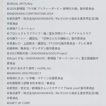
©VISUAL ARTS/Key
©2024 劇場版「ウマ娘 プリティーダービー 新時代の扉」製作委員会
©KADOKAWA CORPORATION 2024
©長月達平・株式会社KADOKAWA刊／Re:ゼロから始める異世界生活2製
作委員会
©東映アニメーション
©プロジェクトラブライブ！蓮ノ空女学院スクールアイドルクラブ
©内藤マーシー・講談社／「甘神さんちの縁結び」製作委員会
©真島ヒロ・上田敦夫・講談社／FT100YQ製作委員会・テレビ東京
©龍幸伸／集英社・ダンダダン製作委員会
©2023 時雨沢恵一/KADOKAWA/GGO2 Project
©丸山くがね・KADOKAWA刊／劇場版「オーバーロード」聖王国編製作
委員会
© 2023 あおぎり高校 / viviON, inc.
©NANOHA 20th PROJECT
©雨森たきび／小学館／マケイン応援委員会
©防衛隊第３部隊 ©松本直也／集英社
©原悠衣・芳文社／劇場版きんいろモザイク Thank you!! 製作委員会
©長月達平・株式会社KADOKAWA刊／Re:ゼロから始める異世界生活3製
作委員会
©SHIFT UP CORP.