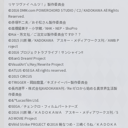
リヤ ツヴァイ ヘルツ！」製作委員会
©2016 DMM.com POWERCHORD STUDIO / C2 / KADOKAWA All Rights
Reserved.
©赤塚不二夫／おそ松さん製作委員会
©高橋留美子・小学館／NHK・NEP・ShoPro
©Koi・芳文社／ご注文は製作委員会ですか？？
©2015 川原 礫／KADOKAWA アスキー・メディアワークス刊／AWIB P
roject
©2016 プロジェクトラブライブ！サンシャイン!!
©BanG Dream! Project
©VisualArt's/Key/Rewrite Project
©ATLUS ©SEGA All rights reserved.
©2015 CIRCUS
©TRIGGER・岡田麿里／キズナイーバー製作委員会
©長月達平・株式会社KADOKAWA刊／Re:ゼロから始める異世界生活製
作委員会
©&™Lucasfilm Ltd.
©SEGA／チェンクロ・フィルムパートナーズ
©2016 川原 礫／ＫＡＤＯＫＡＷＡ アスキー・メディアワークス刊／S
AO MOVIE Project
©ViVid Strike PROJECT ©2016 暁なつめ・三嶋くろね／ＫＡＤＯＫＡ