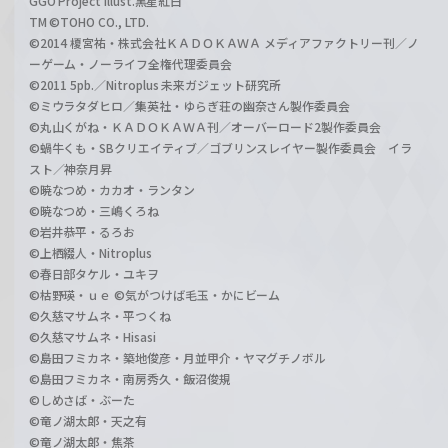
GGO Project illust.黒星紅白
TM ©TOHO CO., LTD.
©2014 榎宮祐・株式会社ＫＡＤＯＫＡＷＡ メディアファクトリー刊／ノ
ーゲーム・ノーライフ全権代理委員会
©2011 5pb.／Nitroplus 未来ガジェット研究所
©ミウラタダヒロ／集英社・ゆらぎ荘の幽奈さん製作委員会
©丸山くがね・ＫＡＤＯＫＡＷＡ刊／オーバーロード2製作委員会
©蝸牛くも・SBクリエイティブ／ゴブリンスレイヤー製作委員会 イラ
スト／神奈月昇
©暁なつめ・カカオ・ランタン
©暁なつめ・三嶋くろね
©岩井恭平・るろお
©上栖綴人・Nitroplus
©春日部タケル・ユキヲ
©枯野瑛・ｕｅ ©気がつけば毛玉・かにビーム
©久慈マサムネ・平つくね
©久慈マサムネ・Hisasi
©島田フミカネ・築地俊彦・月並甲介・ヤマグチノボル
©島田フミカネ・南房秀久・飯沼俊規
©しめさば・ぶーた
©竜ノ湖太郎・天之有
©竜ノ湖太郎・焦茶