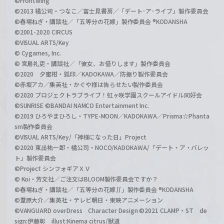
©Frontwing
©2013 橘公司・つなこ／富士見書房／「デート･ア･ライブ」製作委員会
©春場ねぎ・講談社／「五等分の花嫁」製作委員会 ®KODANSHA
©2001-2020 CIRCUS
©VISUAL ARTS/Key
© Cygames, Inc.
© 宮島礼吏・講談社／「彼女、お借りします」製作委員会
©2020 夕蜜柑・狐印／KADOKAWA／防振り製作委員会
©赤坂アカ／集英社・かぐや様は告らせたい製作委員会
©2020 プロジェクトラブライブ！虹ヶ咲学園スクールアイドル同好会
©SUNRISE ©BANDAI NAMCO Entertainment Inc.
©2019 ひろやまひろし・TYPE-MOON／KADOKAWA／Prisma☆Phanta
sm製作委員会
©VISUAL ARTS/Key/「神様になった日」Project
©2020 東出祐一郎・橘公司・NOCO/KADOKAWA/「デート・ア・バレッ
ト」製作委員会
©Project シンフォギアＸＶ
© Koi・芳文社／ご注文はBLOOM製作委員会ですか？
©春場ねぎ・講談社／「五等分の花嫁∬」製作委員会 ®KODANSHA
©葦原大介／集英社・テレビ朝日・東映アニメーション
©VANGUARD overDress Character Design ©2021 CLAMP・ST de
sign:伊藤彰 illust:Kinema citrus/獣道