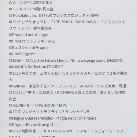
ＷＡ／このすば製作委員会
©ミルキィFFPN製作委員会
© Pokelabo, Inc. ©けものフレンズプロジェクト/KFPA
©2016 ひろやまひろし・TYPE-MOON／KADOKAWA／「プリズマ☆イ
リヤ ドライ!!」製作委員会
©Project Luck & Logic
©Project シンフォギアAXZ
©BanG Dream! Project
©Craft Egg Inc.
©SEGA／ ©Crypton Future Media, INC. www.piapro.net
©NANOHA Reflection PROJECT
©2017 暁なつめ・三嶋くろね／ＫＡＤＯＫＡＷＡ／このすば２製作委員
会
©GAINAX・中島かずき／アニプレックス・KONAMI・テレビ東京・電通
©2015丸戸史明・深崎暮人・KADOKAWA 富士見書房／冴えない製作委
員会
©東出祐一郎・TYPE-MOON / FAPC
©2017 プロジェクトラブライブ！サンシャイン!!
©Magica Quartet/Aniplex・Magia Record Partners
©Project Revue Starlight
©2017 時雨沢恵一／ＫＡＤＯＫＡＷＡ アスキー・メディアワークス／