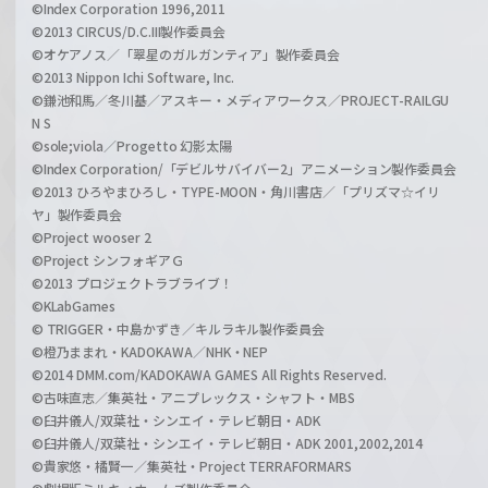
©Index Corporation 1996,2011
©2013 CIRCUS/D.C.III製作委員会
©オケアノス／「翠星のガルガンティア」製作委員会
©2013 Nippon Ichi Software, Inc.
©鎌池和馬／冬川基／アスキー・メディアワークス／PROJECT-RAILGU
N S
©sole;viola／Progetto 幻影太陽
©Index Corporation/「デビルサバイバー2」アニメーション製作委員会
©2013 ひろやまひろし・TYPE-MOON・角川書店／「プリズマ☆イリ
ヤ」製作委員会
©Project wooser 2
©Project シンフォギアＧ
©2013 プロジェクトラブライブ！
©KLabGames
© TRIGGER・中島かずき／キルラキル製作委員会
©橙乃ままれ・KADOKAWA／NHK・NEP
©2014 DMM.com/KADOKAWA GAMES All Rights Reserved.
©古味直志／集英社・アニプレックス・シャフト・MBS
©臼井儀人/双葉社・シンエイ・テレビ朝日・ADK
©臼井儀人/双葉社・シンエイ・テレビ朝日・ADK 2001,2002,2014
©貴家悠・橘賢一／集英社・Project TERRAFORMARS