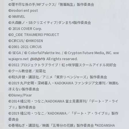
©理不尽な孫の手/MFブックス/「無職転生」製作委員会
©irodori ent post
© MARVEL
©大森藤ノ・SBクリエイティブ/ダンまち4製作委員会
© 2016 COVER Corp.
©D_CIDE TRAUMEREI PROJECT
©CIRCUS/ ©HIKOSEN
©2001-2021 CIRCUS
© SEGA / © Colorful Palette Inc. / © Crypton Future Media, INC. ww
w.piapro.net
All rights reserved.
©2022 プロジェクトラブライブ！虹ヶ咲学園スクールアイドル同好会
©クール教信者／双葉社
©和久井健・講談社／アニメ「東京リベンジャーズ」製作委員会
©2019 丸戸史明・深崎暮人・KADOKAWA ファンタジア文庫刊／映画も
冴えない製作委員会
©Disney/Pixar
©2014 橘公司・つなこ/KADOKAWA 富士見書房刊/「デート・ア・ライ
ブⅡ」製作委員会
©2019 橘公司・つなこ／KADOKAWA／「デート・ア・ライブⅢ」製作
委員会
©春場ねぎ・講談社／映画「五等分の花嫁」製作委員会 ®KODANSHA