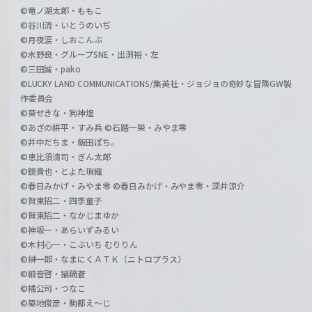
©竜ノ湖太郎・ももこ
©谷川流・いとうのいぢ
©月夜涙・しおこんぶ
©水野良・グループSNE・出渕裕・左
©三田誠・pako
©LUCKY LAND COMMUNICATIONS/集英社・ジョジョの奇妙な冒険GW製
作委員会
©葵せきな・狗神煌
©あざの耕平・すみ兵 ©石踏一榮・みやま零
©井中だちま・飯田ぽち。
©恵比須清司・ぎん太郎
©鏡貴也・とよた瑣織
©春日みかげ・みやま零 ©春日みかげ・みやま零・深井涼介
©賀東招二・四季童子
©賀東招二・なかじまゆか
©神坂一・あらいずみるい
©木村心一・こぶいち むりりん
©榊一郎・なまにくＡＴＫ（ニトロプラス）
©細音啓・猫鍋蒼
©橘公司・つなこ
©築地俊彦・駒都え～じ