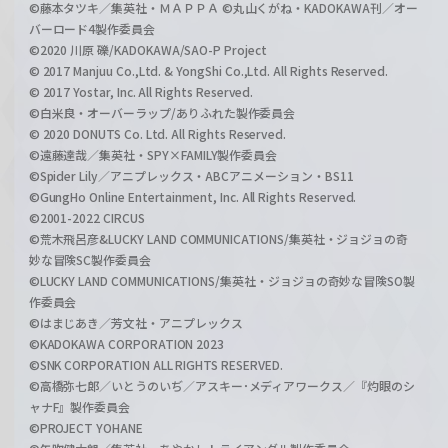
©藤本タツキ／集英社・ＭＡＰＰＡ ©丸山くがね・KADOKAWA刊／オー
バーロード4製作委員会
©2020 川原 礫/KADOKAWA/SAO-P Project
© 2017 Manjuu Co.,Ltd. & YongShi Co.,Ltd. All Rights Reserved.
© 2017 Yostar, Inc. All Rights Reserved.
©白米良・オーバーラップ/ありふれた製作委員会
© 2020 DONUTS Co. Ltd. All Rights Reserved.
©遠藤達哉／集英社・SPY×FAMILY製作委員会
©Spider Lily／アニプレックス・ABCアニメーション・BS11
©GungHo Online Entertainment, Inc. All Rights Reserved.
©2001-2022 CIRCUS
©荒木飛呂彦&LUCKY LAND COMMUNICATIONS/集英社・ジョジョの奇
妙な冒険SC製作委員会
©LUCKY LAND COMMUNICATIONS/集英社・ジョジョの奇妙な冒険SO製
作委員会
©はまじあき／芳文社・アニプレックス
©KADOKAWA CORPORATION 2023
©SNK CORPORATION ALL RIGHTS RESERVED.
©高橋弥七郎／いとうのいぢ／アスキー･メディアワークス／『灼眼のシ
ャナF』製作委員会
©PROJECT YOHANE