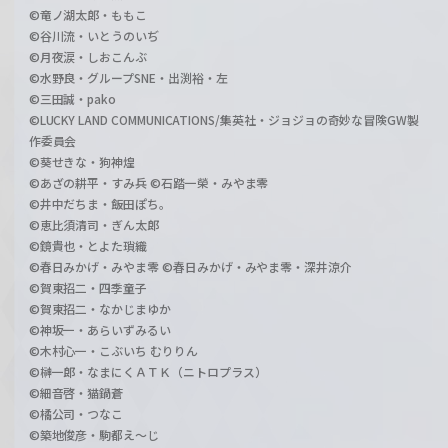
©竜ノ湖太郎・ももこ
©谷川流・いとうのいぢ
©月夜涙・しおこんぶ
©水野良・グループSNE・出渕裕・左
©三田誠・pako
©LUCKY LAND COMMUNICATIONS/集英社・ジョジョの奇妙な冒険GW製
作委員会
©葵せきな・狗神煌
©あざの耕平・すみ兵 ©石踏一榮・みやま零
©井中だちま・飯田ぽち。
©恵比須清司・ぎん太郎
©鏡貴也・とよた瑣織
©春日みかげ・みやま零 ©春日みかげ・みやま零・深井涼介
©賀東招二・四季童子
©賀東招二・なかじまゆか
©神坂一・あらいずみるい
©木村心一・こぶいち むりりん
©榊一郎・なまにくＡＴＫ（ニトロプラス）
©細音啓・猫鍋蒼
©橘公司・つなこ
©築地俊彦・駒都え～じ