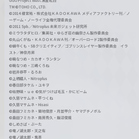
GGO Project illust.黒星紅白
TM ©TOHO CO., LTD.
©2014 榎宮祐・株式会社ＫＡＤＯＫＡＷＡ メディアファクトリー刊／ノ
ーゲーム・ノーライフ全権代理委員会
©2011 5pb.／Nitroplus 未来ガジェット研究所
©ミウラタダヒロ／集英社・ゆらぎ荘の幽奈さん製作委員会
©丸山くがね・ＫＡＤＯＫＡＷＡ刊／オーバーロード2製作委員会
©蝸牛くも・SBクリエイティブ／ゴブリンスレイヤー製作委員会 イラ
スト／神奈月昇
©暁なつめ・カカオ・ランタン
©暁なつめ・三嶋くろね
©岩井恭平・るろお
©上栖綴人・Nitroplus
©春日部タケル・ユキヲ
©枯野瑛・ｕｅ ©気がつけば毛玉・かにビーム
©久慈マサムネ・平つくね
©久慈マサムネ・Hisasi
©島田フミカネ・築地俊彦・月並甲介・ヤマグチノボル
©島田フミカネ・南房秀久・飯沼俊規
©しめさば・ぶーた
©竜ノ湖太郎・天之有
©竜ノ湖太郎・焦茶