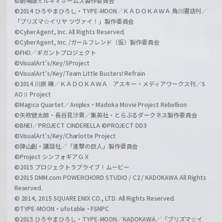
©劇場版ミルキィホームズ製作委員会
©2014 ひろやまひろし・TYPE-MOON／ＫＡＤＯＫＡＷＡ 角川書店刊／
「プリズマ☆イリヤ ツヴァイ！」製作委員会
©CyberAgent, Inc. All Rights Reserved.
©CyberAgent, Inc. /ガールフレンド（仮）製作委員会
©FHO／ギガントプロジェクト
©VisualArt's/Key/SProject
©VisualArt's/Key/Team Little Busters! Refrain
©2014 川原 礫／ＫＡＤＯＫＡＷＡ アスキー・メディアワークス刊／S
AOⅡ Project
©Magica Quartet／Aniplex・Madoka Movie Project Rebellion
©矢吹健太朗・長谷見沙貴／集英社・とらぶるダークネス製作委員会
©BNEI／PROJECT CINDERELLA ©PROJECT DD3
©VisualArt's/Key/Charlotte Project
©諫山創・講談社／「進撃の巨人」製作委員会
©Project シンフォギアＧＸ
©2015 プロジェクトラブライブ！ムービー
©2015 DMM.com POWERCHORD STUDIO / C2 / KADOKAWA All Rights
Reserved.
© 2014, 2015 SQUARE ENIX CO., LTD. All Rights Reserved.
©TYPE-MOON・ufotable・FSNPC
©2015 ひろやまひろし・TYPE-MOON／KADOKAWA／「プリズマ☆イ