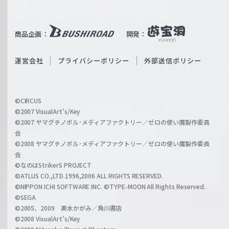
T
e
u
i
b
商品企画：
開発：
ß
e
S
O
運営会社
プライバシーポリシー
外部送信ポリシー
c
f
h
f
w
i
a
©CIRCUS
c
©2007 VisualArt's/Key
r
i
©2007 ヤマグチノボル･メディアファクトリー／ゼロの使い魔製作委員
z
会
a
©2008 ヤマグチノボル･メディアファクトリー／ゼロの使い魔製作委員
l
会
C
©なのはStrikerS PROJECT
h
©ATLUS CO.,LTD.1996,2006 ALL RIGHTS RESERVED.
a
©NIPPON ICHI SOFTWARE INC. ©TYPE-MOON All Rights Reserved.
n
©SEGA
©2005、2009 美水かがみ／角川書店
n
©2008 VisualArt's/Key
e