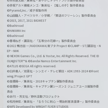
©矢吹健太朗／集英社・あやかしトライアングル製作委員会
©赤坂アカ×横槍メンゴ／集英社・【推しの子】製作委員会
©Pyramid,Inc.／成子坂製作所
©山田鐘人・アベツカサ／小学館／「葬送のフリーレン」製作委員会
©2015, 2017, 2021 BIGWEST
©Bushiroad
©HAKAMA Inc
©Bushiroad
©春場ねぎ・講談社／「五等分の花嫁∽」製作委員会
©2022 鴨志田 一/KADOKAWA/青ブタ Project ©CLAMP・ST/講談社・N
EP・NHK
© NEXON Games Co., Ltd. & Yostar, Inc. All Rights Reserved. THE ID
OLM@STER™& ©Bandai Namco Entertainment Inc.
©ATLUS ©SEGA All rights reserved.
©臼井儀人／双葉社・シンエイ・テレビ朝日・ADK 1993-2024 ©Front
wing/Project GPT
©高橋陽一／集英社・2018キャプテン翼製作委員会
©高橋陽一／集英社・キャプテン翼シーズン２ ジュニアユース編製作委
員会
©あfろ・芳文社／野外活動プロジェクト
©和月伸宏／集英社・「るろうに剣心 －明治剣客浪漫譚－」製作委員会
©WFS Developed by WRIGHT FLYER STUDIOS