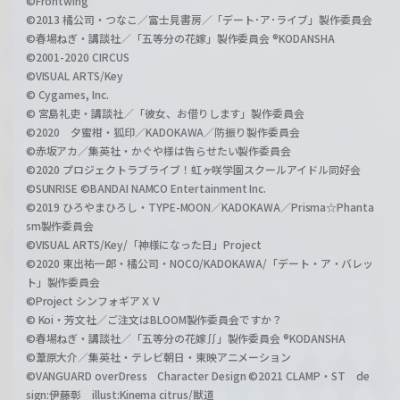
©Frontwing
©2013 橘公司・つなこ／富士見書房／「デート･ア･ライブ」製作委員会
©春場ねぎ・講談社／「五等分の花嫁」製作委員会 ®KODANSHA
©2001-2020 CIRCUS
©VISUAL ARTS/Key
© Cygames, Inc.
© 宮島礼吏・講談社／「彼女、お借りします」製作委員会
©2020 夕蜜柑・狐印／KADOKAWA／防振り製作委員会
©赤坂アカ／集英社・かぐや様は告らせたい製作委員会
©2020 プロジェクトラブライブ！虹ヶ咲学園スクールアイドル同好会
©SUNRISE ©BANDAI NAMCO Entertainment Inc.
©2019 ひろやまひろし・TYPE-MOON／KADOKAWA／Prisma☆Phanta
sm製作委員会
©VISUAL ARTS/Key/「神様になった日」Project
©2020 東出祐一郎・橘公司・NOCO/KADOKAWA/「デート・ア・バレッ
ト」製作委員会
©Project シンフォギアＸＶ
© Koi・芳文社／ご注文はBLOOM製作委員会ですか？
©春場ねぎ・講談社／「五等分の花嫁∬」製作委員会 ®KODANSHA
©葦原大介／集英社・テレビ朝日・東映アニメーション
©VANGUARD overDress Character Design ©2021 CLAMP・ST de
sign:伊藤彰 illust:Kinema citrus/獣道