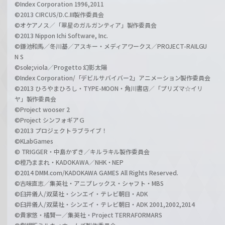
©Index Corporation 1996,2011
©2013 CIRCUS/D.C.III製作委員会
©オケアノス／「翠星のガルガンティア」製作委員会
©2013 Nippon Ichi Software, Inc.
©鎌池和馬／冬川基／アスキー・メディアワークス／PROJECT-RAILGU
N S
©sole;viola／Progetto 幻影太陽
©Index Corporation/「デビルサバイバー2」アニメーション製作委員会
©2013 ひろやまひろし・TYPE-MOON・角川書店／「プリズマ☆イリ
ヤ」製作委員会
©Project wooser 2
©Project シンフォギアＧ
©2013 プロジェクトラブライブ！
©KLabGames
© TRIGGER・中島かずき／キルラキル製作委員会
©橙乃ままれ・KADOKAWA／NHK・NEP
©2014 DMM.com/KADOKAWA GAMES All Rights Reserved.
©古味直志／集英社・アニプレックス・シャフト・MBS
©臼井儀人/双葉社・シンエイ・テレビ朝日・ADK
©臼井儀人/双葉社・シンエイ・テレビ朝日・ADK 2001,2002,2014
©貴家悠・橘賢一／集英社・Project TERRAFORMARS