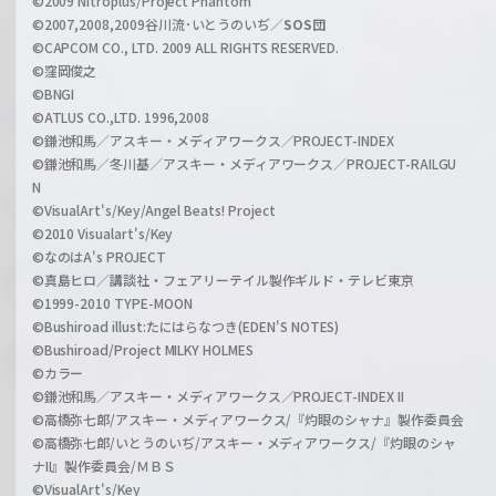
©2009 Nitroplus/Project Phantom
l
©2007,2008,2009谷川流･いとうのいぢ／
SOS団
©CAPCOM CO., LTD. 2009 ALL RIGHTS RESERVED.
©窪岡俊之
©BNGI
©ATLUS CO.,LTD. 1996,2008
©鎌池和馬／アスキー・メディアワークス／PROJECT-INDEX
©鎌池和馬／冬川基／アスキー・メディアワークス／PROJECT-RAILGU
N
©VisualArt's/Key/Angel Beats! Project
©2010 Visualart's/Key
©なのはA's PROJECT
©真島ヒロ／講談社・フェアリーテイル製作ギルド・テレビ東京
©1999-2010 TYPE-MOON
©Bushiroad illust:たにはらなつき(EDEN'S NOTES)
©Bushiroad/Project MILKY HOLMES
©カラー
©鎌池和馬／アスキー・メディアワークス／PROJECT-INDEX II
©高橋弥七郎/アスキー・メディアワークス/『灼眼のシャナ』製作委員会
©高橋弥七郎/いとうのいぢ/アスキー・メディアワークス/『灼眼のシャ
ナII』製作委員会/ＭＢＳ
©VisualArt's/Key