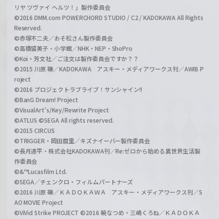
リヤ ツヴァイ ヘルツ！」製作委員会
©2016 DMM.com POWERCHORD STUDIO / C2 / KADOKAWA All Rights
Reserved.
©赤塚不二夫／おそ松さん製作委員会
©高橋留美子・小学館／NHK・NEP・ShoPro
©Koi・芳文社／ご注文は製作委員会ですか？？
©2015 川原 礫／KADOKAWA アスキー・メディアワークス刊／AWIB P
roject
©2016 プロジェクトラブライブ！サンシャイン!!
©BanG Dream! Project
©VisualArt's/Key/Rewrite Project
©ATLUS ©SEGA All rights reserved.
©2015 CIRCUS
©TRIGGER・岡田麿里／キズナイーバー製作委員会
©長月達平・株式会社KADOKAWA刊／Re:ゼロから始める異世界生活製
作委員会
©&™Lucasfilm Ltd.
©SEGA／チェンクロ・フィルムパートナーズ
©2016 川原 礫／ＫＡＤＯＫＡＷＡ アスキー・メディアワークス刊／S
AO MOVIE Project
©ViVid Strike PROJECT ©2016 暁なつめ・三嶋くろね／ＫＡＤＯＫＡ