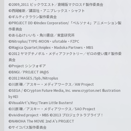
©2009,2011 ビックウエスト／劇場版マクロスＦ製作委員会
©西尾維新／講談社・アニプレックス・シャフト
©ギルティクラウン製作委員会
©PROJECT DD ©Index Corporation/「ペルソナ４」アニメーション製
作委員会
©あらゐけいいち・角川書店／東雲研究所
©Nitroplus/TYPE-MOON・ufotable・FZPC
©Magica Quartet/Aniplex・Madoka Partners・MBS
©2012 ヤマグチノボル・メディアファクトリー／ゼロの使い魔Ｆ製作委
員会
©Project シンフォギア
©BNGI／PROJECT iM@S
©2012 MAGES./5pb./Nitroplus
©川原 礫／アスキー・メディアワークス／AW Project
©SEGA / ©Crypton Future Media, Inc. www.crypton.net Illustration
by KEI
©VisualArt's/Key/Team Little Busters!
©川原 礫／アスキー・メディアワークス／SAO Project
©vividred project・MBS ©2013 プロジェクトラブライブ！
©NANOHA The MOVIE 2nd A's PROJECT
©サイコパス製作委員会