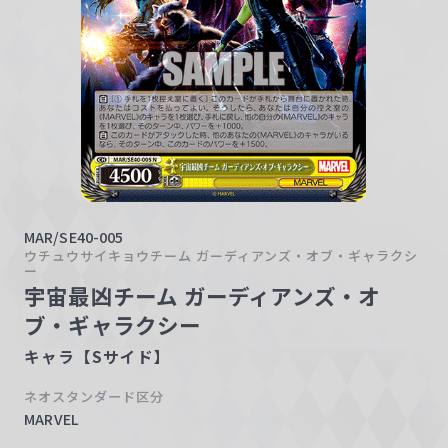
w
a
r
z
MAR/SE40-005
ウチュウサイキョウチーム ガーディアンズ・オブ・ギャラクシ
ー
宇宙最凶チーム ガーディアンズ・オ
ブ・ギャラクシー
キャラ【Sサイド】
ネオスタンダード区分
MARVEL