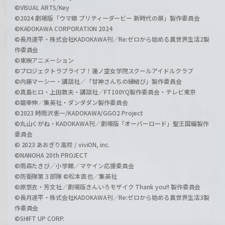
©VISUAL ARTS/Key
©2024 劇場版「ウマ娘 プリティーダービー 新時代の扉」製作委員会
©KADOKAWA CORPORATION 2024
©長月達平・株式会社KADOKAWA刊／Re:ゼロから始める異世界生活2製
作委員会
©東映アニメーション
©プロジェクトラブライブ！蓮ノ空女学院スクールアイドルクラブ
©内藤マーシー・講談社／「甘神さんちの縁結び」製作委員会
©真島ヒロ・上田敦夫・講談社／FT100YQ製作委員会・テレビ東京
©龍幸伸／集英社・ダンダダン製作委員会
©2023 時雨沢恵一/KADOKAWA/GGO2 Project
©丸山くがね・KADOKAWA刊／劇場版「オーバーロード」聖王国編製作
委員会
© 2023 あおぎり高校 / viviON, inc.
©NANOHA 20th PROJECT
©雨森たきび／小学館／マケイン応援委員会
©防衛隊第３部隊 ©松本直也／集英社
©原悠衣・芳文社／劇場版きんいろモザイク Thank you!! 製作委員会
©長月達平・株式会社KADOKAWA刊／Re:ゼロから始める異世界生活3製
作委員会
©SHIFT UP CORP.