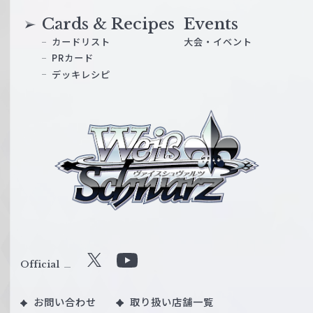
Cards & Recipes
Events
カードリスト
大会・イベント
PRカード
デッキレシピ
ヴ
ァ
イ
ス
シ
ュ
ヴ
ァ
ル
Official
X
Y
ツ
o
｜
お問い合わせ
取り扱い店舗一覧
u
W