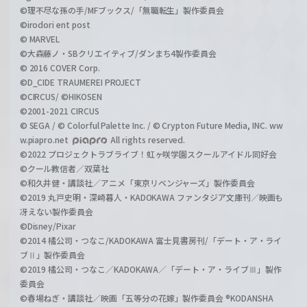
©理不尽な孫の手/MFブックス/「無職転生」製作委員会
©irodori ent post
© MARVEL
©大森藤ノ・SBクリエイティブ/ダンまち4製作委員会
© 2016 COVER Corp.
©D_CIDE TRAUMEREI PROJECT
©CIRCUS/ ©HIKOSEN
©2001-2021 CIRCUS
© SEGA / © Colorful Palette Inc. / © Crypton Future Media, INC. ww
w.piapro.net
All rights reserved.
©2022 プロジェクトラブライブ！虹ヶ咲学園スクールアイドル同好会
©クール教信者／双葉社
©和久井健・講談社／アニメ「東京リベンジャーズ」製作委員会
©2019 丸戸史明・深崎暮人・KADOKAWA ファンタジア文庫刊／映画も
冴えない製作委員会
©Disney/Pixar
©2014 橘公司・つなこ/KADOKAWA 富士見書房刊/「デート・ア・ライ
ブⅡ」製作委員会
©2019 橘公司・つなこ／KADOKAWA／「デート・ア・ライブⅢ」製作
委員会
©春場ねぎ・講談社／映画「五等分の花嫁」製作委員会 ®KODANSHA