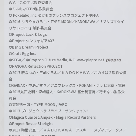
ＷＡ／このすば製作委員会
©ミルキィFFPN製作委員会
© Pokelabo, Inc. ©けものフレンズプロジェクト/KFPA
©2016 ひろやまひろし・TYPE-MOON／KADOKAWA／「プリズマ☆イ
リヤ ドライ!!」製作委員会
©Project Luck & Logic
©Project シンフォギアAXZ
©BanG Dream! Project
©Craft Egg Inc.
©SEGA／ ©Crypton Future Media, INC. www.piapro.net
©NANOHA Reflection PROJECT
©2017 暁なつめ・三嶋くろね／ＫＡＤＯＫＡＷＡ／このすば２製作委員
会
©GAINAX・中島かずき／アニプレックス・KONAMI・テレビ東京・電通
©2015丸戸史明・深崎暮人・KADOKAWA 富士見書房／冴えない製作委
員会
©東出祐一郎・TYPE-MOON / FAPC
©2017 プロジェクトラブライブ！サンシャイン!!
©Magica Quartet/Aniplex・Magia Record Partners
©Project Revue Starlight
©2017 時雨沢恵一／ＫＡＤＯＫＡＷＡ アスキー・メディアワークス／