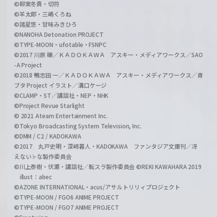
©柳実冬貴・切符
©羊太郎・三嶋くろね
©諸星悠・甘味みきひろ
©NANOHA Detonation PROJECT
©TYPE-MOON・ufotable・FSNPC
©2017 川原 礫／ＫＡＤＯＫＡＷＡ アスキー・メディアワークス／SAO
-A Project
©2018 鴨志田 一／ＫＡＤＯＫＡＷＡ アスキー・メディアワークス／青
ブタ Project イラスト／溝口ケージ
©CLAMP・ST／講談社・NEP・NHK
©Project Revue Starlight
© 2021 Ateam Entertainment Inc.
©Tokyo Broadcasting System Television, Inc.
©DMM / C2 / KADOKAWA
©2017 丸戸史明・深崎暮人・KADOKAWA ファンタジア文庫刊／冴
えない♭な製作委員会
©川上泰樹・伏瀬・講談社／転スラ製作委員会 ©REKI KAWAHARA 2019
illust：abec
©AZONE INTERNATIONAL・acus/アサルトリリィプロジェクト
©TYPE-MOON / FGO6 ANIME PROJECT
©TYPE-MOON / FGO7 ANIME PROJECT