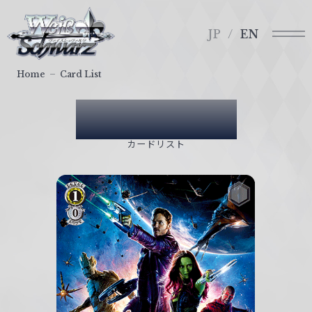
メ
ヴ
ニ
ァ
JP
EN
ュ
イ
ー
ス
Home
Card List
シ
ュ
Card List
ヴ
ァ
カードリスト
ル
ツ
｜
W
e
i
ß
S
c
h