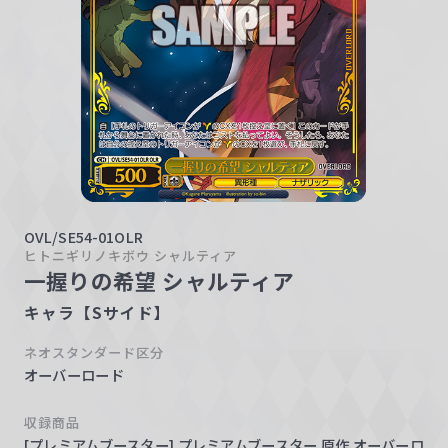
w
a
r
z
OVL/SE54-01OLR
ヒトニギリノキボウ シャルティア
一握りの希望 シャルティア
キャラ【Sサイド】
ネオスタンダード区分
オーバーロード
収録商品
[プレミアムブースター] プレミアムブースター 原作 オーバーロ