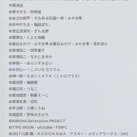
作委員会
©葵せきな・狗神煌
©あざの耕平・すみ兵 ©石踏一榮・みやま零
©井中だちま・飯田ぽち。
©恵比須清司・ぎん太郎
©鏡貴也・とよた瑣織
©春日みかげ・みやま零 ©春日みかげ・みやま零・深井涼介
©賀東招二・四季童子
©賀東招二・なかじまゆか
©神坂一・あらいずみるい
©木村心一・こぶいち むりりん
©榊一郎・なまにくＡＴＫ（ニトロプラス）
©細音啓・猫鍋蒼
©橘公司・つなこ
©築地俊彦・駒都え～じ
©柳実冬貴・切符
©羊太郎・三嶋くろね
©諸星悠・甘味みきひろ
©NANOHA Detonation PROJECT
©TYPE-MOON・ufotable・FSNPC
©2017 川原 礫／ＫＡＤＯＫＡＷＡ アスキー・メディアワークス／SAO