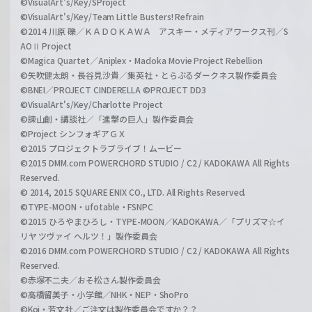
©VisualArt's/Key/SProject
©VisualArt's/Key/Team Little Busters! Refrain
©2014 川原 礫／ＫＡＤＯＫＡＷＡ アスキー・メディアワークス刊／S
AOⅡ Project
©Magica Quartet／Aniplex・Madoka Movie Project Rebellion
©矢吹健太朗・長谷見沙貴／集英社・とらぶるダークネス製作委員会
©BNEI／PROJECT CINDERELLA ©PROJECT DD3
©VisualArt's/Key/Charlotte Project
©諫山創・講談社／「進撃の巨人」製作委員会
©Project シンフォギアＧＸ
©2015 プロジェクトラブライブ！ムービー
©2015 DMM.com POWERCHORD STUDIO / C2 / KADOKAWA All Rights
Reserved.
© 2014, 2015 SQUARE ENIX CO., LTD. All Rights Reserved.
©TYPE-MOON・ufotable・FSNPC
©2015 ひろやまひろし・TYPE-MOON／KADOKAWA／「プリズマ☆イ
リヤ ツヴァイ ヘルツ！」製作委員会
©2016 DMM.com POWERCHORD STUDIO / C2 / KADOKAWA All Rights
Reserved.
©赤塚不二夫／おそ松さん製作委員会
©高橋留美子・小学館／NHK・NEP・ShoPro
©Koi・芳文社／ご注文は製作委員会ですか？？