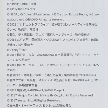
©CIRCUS/ ©HIKOSEN
©2001-2021 CIRCUS
© SEGA / © Colorful Palette Inc. / © Crypton Future Media, INC. ww
w.piapro.net
All rights reserved.
©2022 プロジェクトラブライブ！虹ヶ咲学園スクールアイドル同好会
©クール教信者／双葉社
©和久井健・講談社／アニメ「東京リベンジャーズ」製作委員会
©2019 丸戸史明・深崎暮人・KADOKAWA ファンタジア文庫刊／映画も
冴えない製作委員会
©Disney/Pixar
©2014 橘公司・つなこ/KADOKAWA 富士見書房刊/「デート・ア・ライ
ブⅡ」製作委員会
©2019 橘公司・つなこ／KADOKAWA／「デート・ア・ライブⅢ」製作
委員会
©春場ねぎ・講談社／映画「五等分の花嫁」製作委員会 ®KODANSHA
©藤本タツキ／集英社・ＭＡＰＰＡ ©丸山くがね・KADOKAWA刊／オー
バーロード4製作委員会
©2020 川原 礫/KADOKAWA/SAO-P Project
© 2017 Manjuu Co.,Ltd. & YongShi Co.,Ltd. All Rights Reserved.
© 2017 Yostar, Inc. All Rights Reserved.
©白米良・オーバーラップ/ありふれた製作委員会