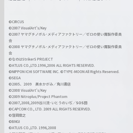
f
h
f
w
i
a
©CIRCUS
c
©2007 VisualArt's/Key
r
i
©2007 ヤマグチノボル･メディアファクトリー／ゼロの使い魔製作委員
z
会
a
©2008 ヤマグチノボル･メディアファクトリー／ゼロの使い魔製作委員
l
会
C
©なのはStrikerS PROJECT
h
©ATLUS CO.,LTD.1996,2006 ALL RIGHTS RESERVED.
a
©NIPPON ICHI SOFTWARE INC. ©TYPE-MOON All Rights Reserved.
n
©SEGA
©2005、2009 美水かがみ／角川書店
n
©2008 VisualArt's/Key
e
©2009 Nitroplus/Project Phantom
l
©2007,2008,2009谷川流･いとうのいぢ／
SOS団
©CAPCOM CO., LTD. 2009 ALL RIGHTS RESERVED.
©窪岡俊之
©BNGI
©ATLUS CO.,LTD. 1996,2008