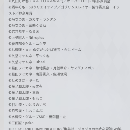
©丸山くがね・ＫＡＤＯＫＡＷＡ刊／オーバーロード2製作委員会
©蝸牛くも・SBクリエイティブ／ゴブリンスレイヤー製作委員会 イラ
スト／神奈月昇
©暁なつめ・カカオ・ランタン
©暁なつめ・三嶋くろね
©岩井恭平・るろお
©上栖綴人・Nitroplus
©春日部タケル・ユキヲ
©枯野瑛・ｕｅ ©気がつけば毛玉・かにビーム
©久慈マサムネ・平つくね
©久慈マサムネ・Hisasi
©島田フミカネ・築地俊彦・月並甲介・ヤマグチノボル
©島田フミカネ・南房秀久・飯沼俊規
©しめさば・ぶーた
©竜ノ湖太郎・天之有
©竜ノ湖太郎・焦茶
©竜ノ湖太郎・ももこ
©谷川流・いとうのいぢ
©月夜涙・しおこんぶ
©水野良・グループSNE・出渕裕・左
©三田誠・pako
©LUCKY LAND COMMUNICATIONS/集英社・ジョジョの奇妙な冒険GW製