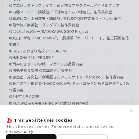
©プロジェクトラブライブ！蓮ノ空女学院スクールアイドルクラブ
©内藤マーシー・講談社／「甘神さんちの縁結び」製作委員会
©真島ヒロ・上田敦夫・講談社／FT100YQ製作委員会・テレビ東京
©龍幸伸／集英社・ダンダダン製作委員会
©2023 時雨沢恵一/KADOKAWA/GGO2 Project
©丸山くがね・KADOKAWA刊／劇場版「オーバーロード」聖王国編製作
委員会
© 2023 あおぎり高校 / viviON, inc.
©NANOHA 20th PROJECT
©雨森たきび／小学館／マケイン応援委員会
©防衛隊第３部隊 ©松本直也／集英社
©原悠衣・芳文社／劇場版きんいろモザイク Thank you!! 製作委員会
©長月達平・株式会社KADOKAWA刊／Re:ゼロから始める異世界生活3製
作委員会
©SHIFT UP CORP.
© NEOWIZ & GAMFS N inc. All rights reserved.
©ATLUS. ©SEGA.
✕
©GIRLS und PANZER Projekt
This website uses cookies
©GIRLS und PANZER Film Projekt
This site uses cookies. For more details, please see our
©GIRLS und PANZER Finale Projekt
Privacy Policy
.