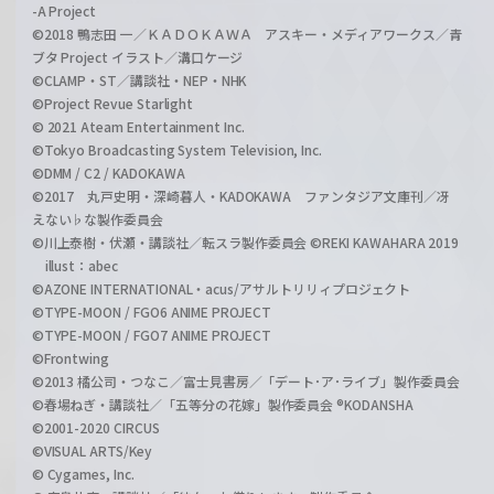
-A Project
©2018 鴨志田 一／ＫＡＤＯＫＡＷＡ アスキー・メディアワークス／青
ブタ Project イラスト／溝口ケージ
©CLAMP・ST／講談社・NEP・NHK
©Project Revue Starlight
© 2021 Ateam Entertainment Inc.
©Tokyo Broadcasting System Television, Inc.
©DMM / C2 / KADOKAWA
©2017 丸戸史明・深崎暮人・KADOKAWA ファンタジア文庫刊／冴
えない♭な製作委員会
©川上泰樹・伏瀬・講談社／転スラ製作委員会 ©REKI KAWAHARA 2019
illust：abec
©AZONE INTERNATIONAL・acus/アサルトリリィプロジェクト
©TYPE-MOON / FGO6 ANIME PROJECT
©TYPE-MOON / FGO7 ANIME PROJECT
©Frontwing
©2013 橘公司・つなこ／富士見書房／「デート･ア･ライブ」製作委員会
©春場ねぎ・講談社／「五等分の花嫁」製作委員会 ®KODANSHA
©2001-2020 CIRCUS
©VISUAL ARTS/Key
© Cygames, Inc.