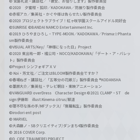
© 宮島礼吏・講談社／「彼女、お借りします」製作委員会
©2020 夕蜜柑・狐印／KADOKAWA／防振り製作委員会
©赤坂アカ／集英社・かぐや様は告らせたい製作委員会
©2020 プロジェクトラブライブ！虹ヶ咲学園スクールアイドル同好会
©SUNRISE ©BANDAI NAMCO Entertainment Inc.
©2019 ひろやまひろし・TYPE-MOON／KADOKAWA／Prisma☆Phanta
sm製作委員会
©VISUAL ARTS/Key/「神様になった日」Project
©2020 東出祐一郎・橘公司・NOCO/KADOKAWA/「デート・ア・バレッ
ト」製作委員会
©Project シンフォギアＸＶ
© Koi・芳文社／ご注文はBLOOM製作委員会ですか？
©春場ねぎ・講談社／「五等分の花嫁∬」製作委員会 ®KODANSHA
©葦原大介／集英社・テレビ朝日・東映アニメーション
©VANGUARD overDress Character Design ©2021 CLAMP・ST de
sign:伊藤彰 illust:Kinema citrus/獣道
©理不尽な孫の手/MFブックス/「無職転生」製作委員会
©irodori ent post
© MARVEL
©大森藤ノ・SBクリエイティブ/ダンまち4製作委員会
© 2016 COVER Corp.
©D_CIDE TRAUMEREI PROJECT