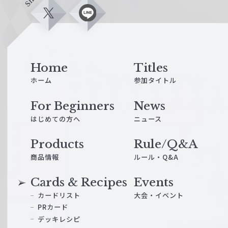
X
L
i
n
e
Home
Titles
ホーム
参加タイトル
For Beginners
News
はじめての方へ
ニュース
Products
Rule/Q&A
商品情報
ルール・Q&A
Cards & Recipes
Events
カードリスト
大会・イベント
PRカード
デッキレシピ