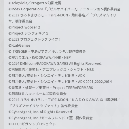
©sole;viola／Progetto 幻影太陽
©Index Corporation/「デビルサバイバー2」アニメーション製作委員会
©2013 ひろやまひろし・TYPE-MOON・角川書店／「プリズマ☆イリ
ヤ」製作委員会
©Project wooser 2
©Project シンフォギアＧ
©2013 プロジェクトラブライブ！
©KLabGames
© TRIGGER・中島かずき／キルラキル製作委員会
©橙乃ままれ・KADOKAWA／NHK・NEP
©2014 DMM.com/KADOKAWA GAMES All Rights Reserved.
©古味直志／集英社・アニプレックス・シャフト・MBS
©臼井儀人/双葉社・シンエイ・テレビ朝日・ADK
©臼井儀人/双葉社・シンエイ・テレビ朝日・ADK 2001,2002,2014
©貴家悠・橘賢一／集英社・Project TERRAFORMARS
©劇場版ミルキィホームズ製作委員会
©2014 ひろやまひろし・TYPE-MOON／ＫＡＤＯＫＡＷＡ 角川書店刊／
「プリズマ☆イリヤ ツヴァイ！」製作委員会
©CyberAgent, Inc. All Rights Reserved.
©CyberAgent, Inc. /ガールフレンド（仮）製作委員会
©FHO／ギガントプロジェクト