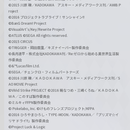
©2015 川原 礫／KADOKAWA アスキー・メディアワークス刊／AWIB P
roject
©2016 プロジェクトラブライブ！サンシャイン!!
©BanG Dream! Project
©VisualArt's/Key/Rewrite Project
©ATLUS ©SEGA All rights reserved.
©2015 CIRCUS
©TRIGGER・岡田麿里／キズナイーバー製作委員会
©長月達平・株式会社KADOKAWA刊／Re:ゼロから始める異世界生活製
作委員会
©&™Lucasfilm Ltd.
©SEGA／チェンクロ・フィルムパートナーズ
©2016 川原 礫／ＫＡＤＯＫＡＷＡ アスキー・メディアワークス刊／S
AO MOVIE Project
©ViVid Strike PROJECT ©2016 暁なつめ・三嶋くろね／ＫＡＤＯＫＡ
ＷＡ／このすば製作委員会
©ミルキィFFPN製作委員会
© Pokelabo, Inc. ©けものフレンズプロジェクト/KFPA
©2016 ひろやまひろし・TYPE-MOON／KADOKAWA／「プリズマ☆イ
リヤ ドライ!!」製作委員会
©Project Luck & Logic