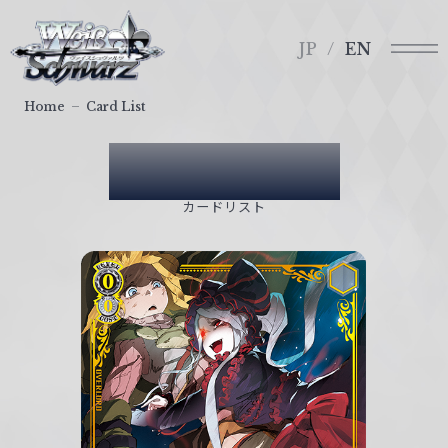
メ
ヴ
ニ
ァ
JP
EN
ュ
イ
ー
ス
Home
Card List
シ
ュ
Card List
ヴ
ァ
カードリスト
ル
ツ
｜
W
e
i
ß
S
c
h