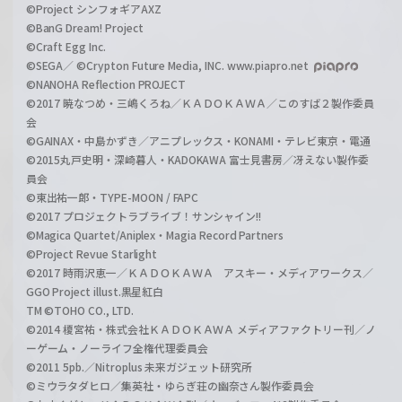
©Project シンフォギアAXZ
©BanG Dream! Project
©Craft Egg Inc.
©SEGA／ ©Crypton Future Media, INC. www.piapro.net
©NANOHA Reflection PROJECT
©2017 暁なつめ・三嶋くろね／ＫＡＤＯＫＡＷＡ／このすば２製作委員
会
©GAINAX・中島かずき／アニプレックス・KONAMI・テレビ東京・電通
©2015丸戸史明・深崎暮人・KADOKAWA 富士見書房／冴えない製作委
員会
©東出祐一郎・TYPE-MOON / FAPC
©2017 プロジェクトラブライブ！サンシャイン!!
©Magica Quartet/Aniplex・Magia Record Partners
©Project Revue Starlight
©2017 時雨沢恵一／ＫＡＤＯＫＡＷＡ アスキー・メディアワークス／
GGO Project illust.黒星紅白
TM ©TOHO CO., LTD.
©2014 榎宮祐・株式会社ＫＡＤＯＫＡＷＡ メディアファクトリー刊／ノ
ーゲーム・ノーライフ全権代理委員会
©2011 5pb.／Nitroplus 未来ガジェット研究所
©ミウラタダヒロ／集英社・ゆらぎ荘の幽奈さん製作委員会