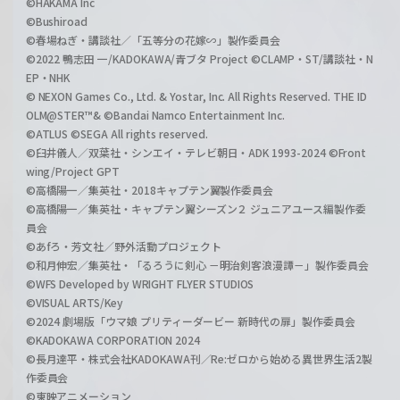
©HAKAMA Inc
©Bushiroad
©春場ねぎ・講談社／「五等分の花嫁∽」製作委員会
©2022 鴨志田 一/KADOKAWA/青ブタ Project ©CLAMP・ST/講談社・N
EP・NHK
© NEXON Games Co., Ltd. & Yostar, Inc. All Rights Reserved. THE ID
OLM@STER™& ©Bandai Namco Entertainment Inc.
©ATLUS ©SEGA All rights reserved.
©臼井儀人／双葉社・シンエイ・テレビ朝日・ADK 1993-2024 ©Front
wing/Project GPT
©高橋陽一／集英社・2018キャプテン翼製作委員会
©高橋陽一／集英社・キャプテン翼シーズン２ ジュニアユース編製作委
員会
©あfろ・芳文社／野外活動プロジェクト
©和月伸宏／集英社・「るろうに剣心 －明治剣客浪漫譚－」製作委員会
©WFS Developed by WRIGHT FLYER STUDIOS
©VISUAL ARTS/Key
©2024 劇場版「ウマ娘 プリティーダービー 新時代の扉」製作委員会
©KADOKAWA CORPORATION 2024
©長月達平・株式会社KADOKAWA刊／Re:ゼロから始める異世界生活2製
作委員会
©東映アニメーション