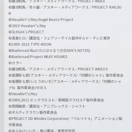
©鎌池和馬／アスキー・メディアワークス／PROJECT-INDEX
©鎌池和馬／冬川基／アスキー・メディアワークス／PROJECT-RAILGU
N
©VisualArt's/Key/Angel Beats! Project
©2010 Visualart's/Key
©なのはA's PROJECT
©真島ヒロ／講談社・フェアリーテイル製作ギルド・テレビ東京
©1999-2010 TYPE-MOON
©Bushiroad illust:たにはらなつき(EDEN'S NOTES)
©Bushiroad/Project MILKY HOLMES
©カラー
©鎌池和馬／アスキー・メディアワークス／PROJECT-INDEX II
©高橋弥七郎/アスキー・メディアワークス/『灼眼のシャナ』製作委員会
©高橋弥七郎/いとうのいぢ/アスキー・メディアワークス/『灼眼のシャ
ナII』製作委員会/ＭＢＳ
©VisualArt's/Key
©2009,2011 ビックウエスト／劇場版マクロスＦ製作委員会
©西尾維新／講談社・アニプレックス・シャフト
©ギルティクラウン製作委員会
©PROJECT DD ©Index Corporation/「ペルソナ４」アニメーション製
作委員会
©あらゐけいいち・角川書店／東雲研究所