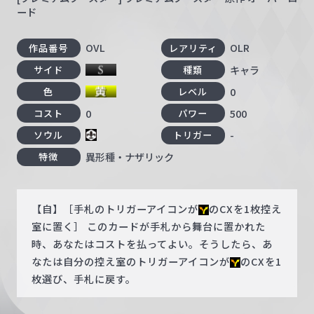
ード
OVL
OLR
作品番号
レアリティ
キャラ
サイド
種類
0
色
レベル
0
500
コスト
パワー
-
ソウル
トリガー
異形種・ナザリック
特徴
【自】［手札のトリガーアイコンが
のCXを1枚控え
室に置く］ このカードが手札から舞台に置かれた
時、あなたはコストを払ってよい。そうしたら、あ
なたは自分の控え室のトリガーアイコンが
のCXを1
枚選び、手札に戻す。