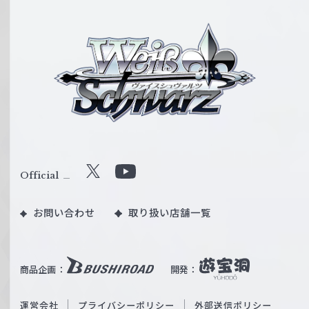
ヴ
ァ
イ
ス
シ
ュ
ヴ
ァ
ル
Official
X
Y
ツ
o
｜
お問い合わせ
取り扱い店舗一覧
u
W
T
e
u
i
b
商品企画：
開発：
ß
e
S
O
運営会社
プライバシーポリシー
外部送信ポリシー
c