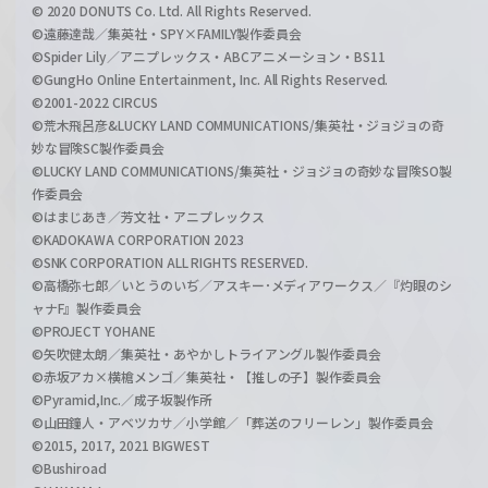
© 2020 DONUTS Co. Ltd. All Rights Reserved.
©遠藤達哉／集英社・SPY×FAMILY製作委員会
©Spider Lily／アニプレックス・ABCアニメーション・BS11
©GungHo Online Entertainment, Inc. All Rights Reserved.
©2001-2022 CIRCUS
©荒木飛呂彦&LUCKY LAND COMMUNICATIONS/集英社・ジョジョの奇
妙な冒険SC製作委員会
©LUCKY LAND COMMUNICATIONS/集英社・ジョジョの奇妙な冒険SO製
作委員会
©はまじあき／芳文社・アニプレックス
©KADOKAWA CORPORATION 2023
©SNK CORPORATION ALL RIGHTS RESERVED.
©高橋弥七郎／いとうのいぢ／アスキー･メディアワークス／『灼眼のシ
ャナF』製作委員会
©PROJECT YOHANE
©矢吹健太朗／集英社・あやかしトライアングル製作委員会
©赤坂アカ×横槍メンゴ／集英社・【推しの子】製作委員会
©Pyramid,Inc.／成子坂製作所
©山田鐘人・アベツカサ／小学館／「葬送のフリーレン」製作委員会
©2015, 2017, 2021 BIGWEST
©Bushiroad