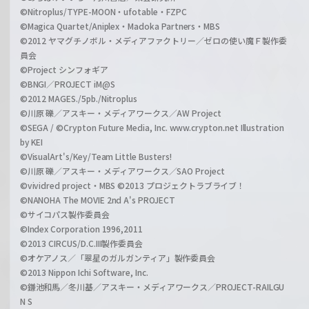
©Nitroplus/TYPE-MOON・ufotable・FZPC
©Magica Quartet/Aniplex・Madoka Partners・MBS
©2012 ヤマグチノボル・メディアファクトリー／ゼロの使い魔Ｆ製作委
員会
©Project シンフォギア
©BNGI／PROJECT iM@S
©2012 MAGES./5pb./Nitroplus
©川原 礫／アスキー・メディアワークス／AW Project
©SEGA / ©Crypton Future Media, Inc. www.crypton.net Illustration
by KEI
©VisualArt's/Key/Team Little Busters!
©川原 礫／アスキー・メディアワークス／SAO Project
©vividred project・MBS ©2013 プロジェクトラブライブ！
©NANOHA The MOVIE 2nd A's PROJECT
©サイコパス製作委員会
©Index Corporation 1996,2011
©2013 CIRCUS/D.C.III製作委員会
©オケアノス／「翠星のガルガンティア」製作委員会
©2013 Nippon Ichi Software, Inc.
©鎌池和馬／冬川基／アスキー・メディアワークス／PROJECT-RAILGU
N S