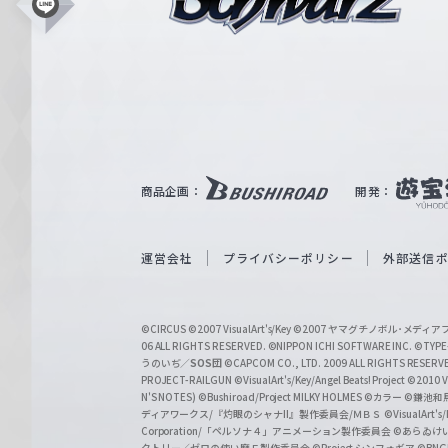
シ
L
i
ュ
n
e
ヴ
ァ
ル
ツ
｜
商品企画：
開発：
W
e
i
運営会社
プライバシーポリシー
外部送信
ß
S
©CIRCUS
©2007 VisualArt's/Key
©2007 ヤマグチノボル･メデ
c
06 ALL RIGHTS RESERVED.
©NIPPON ICHI SOFTWARE INC. ©TYPE-
うのいぢ／
SOS団
©CAPCOM CO., LTD. 2009 ALL RIGHTS RESERV
h
PROJECT-RAILGUN
©VisualArt's/Key/Angel Beats! Project
©2010 Vi
w
N'S NOTES)
©Bushiroad/Project MILKY HOLMES
©カラー
©鎌池和馬
ディアワークス/『灼眼のシャナII』製作委員会/ＭＢＳ
©VisualArt's
a
Corporation/「ペルソナ４」アニメーション製作委員会
©あらゐけ
クトリー／ゼロの使い魔Ｆ製作委員会
©Project シンフォギア
©BNG