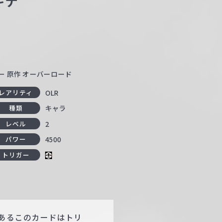
ギナ
ー 原作 オーバーロード
OLR
レアリティ
キャラ
種類
2
レベル
4500
パワー
トリガー
にあるこのカードはトリ