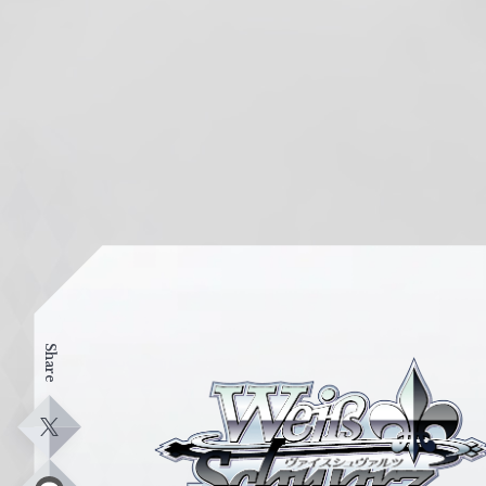
Share
ヴ
ァ
イ
X
ス