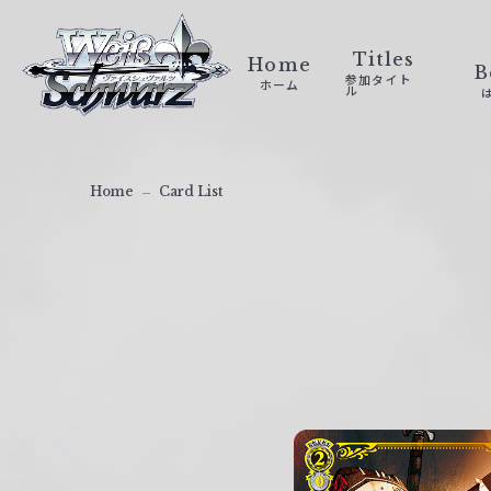
ヴ
ァ
Titles
Home
B
参加タイト
ホーム
イ
ル
ス
シ
ュ
Home
Card List
ヴ
ァ
ル
ツ
｜
W
e
i
ß
S