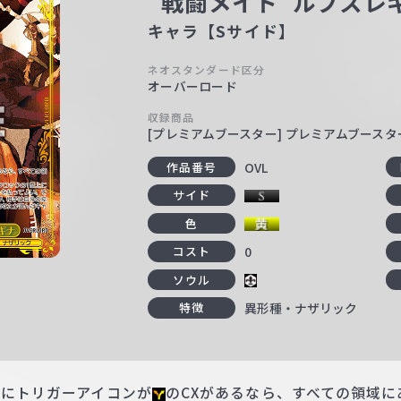
“戦闘メイド”ルプスレ
キャラ【Sサイド】
ネオスタンダード区分
オーバーロード
収録商品
[プレミアムブースター] プレミアムブースタ
OVL
作品番号
サイド
色
0
コスト
ソウル
異形種・ナザリック
特徴
場にトリガーアイコンが
のCXがあるなら、すべての領域