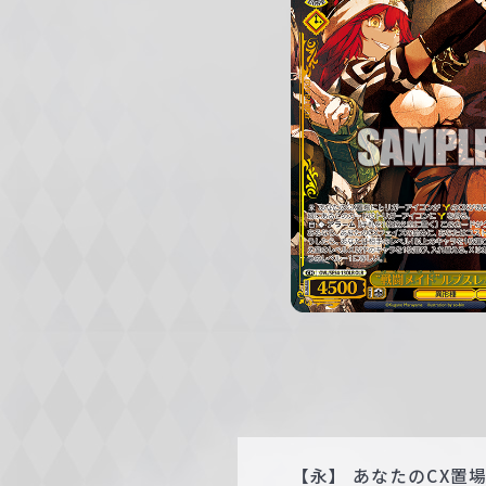
c
h
w
a
r
z
【永】 あなたのCX置