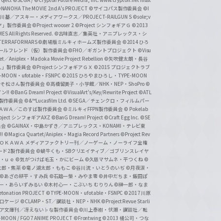
NANOHA The MOVIE 2nd A's PROJECT
©サイコパス製作委員会
©I
基／アスキー・メディアワークス／PROJECT-RAILGUN S
©sole;v
リヤ」製作委員会
©Project wooser 2
©Project シンフォギアＧ
©2013
 All Rights Reserved.
©古味直志／集英社・アニプレックス・シ
ERRAFORMARS
©劇場版ミルキィホームズ製作委員会
©2014 ひろ
nc. /ガールフレンド（仮）製作委員会
©FHO／ギガントプロジェクト
©Visu
et／Aniplex・Madoka Movie Project Rebellion
©矢吹健太朗・長谷
人」製作委員会
©Project シンフォギアＧＸ
©2015 プロジェクトラブ
-MOON・ufotable・FSNPC
©2015 ひろやまひろし・TYPE-MOON
おそ松さん製作委員会
©高橋留美子・小学館／NHK・NEP・ShoPro
©
ン!!
©BanG Dream! Project
©VisualArt's/Key/Rewrite Project
©ATL
活製作委員会
©&™Lucasfilm Ltd.
©SEGA／チェンクロ・フィルムパー
ＡＤＯＫＡＷＡ／このすば製作委員会
©ミルキィFFPN製作委員会
© Pokelab
roject シンフォギアAXZ
©BanG Dream! Project
©Craft Egg Inc.
©SE
員会
©GAINAX・中島かずき／アニプレックス・KONAMI・テレビ東
!
©Magica Quartet/Aniplex・Magia Record Partners
©Project Rev
ＡＤＯＫＡＷＡ メディアファクトリー刊／ノーゲーム・ノーライフ全権
ード2製作委員会
©蝸牛くも・SBクリエイティブ／ゴブリンスレイヤ
・ｕｅ ©気がつけば毛玉・かにビーム
©久慈マサムネ・平つくね
©
太郎・焦茶
©竜ノ湖太郎・ももこ
©谷川流・いとうのいぢ
©月夜涙・
©あざの耕平・すみ兵 ©石踏一榮・みやま零
©井中だちま・飯田ぽ
一・あらいずみるい
©木村心一・こぶいち むりりん
©榊一郎・なま
tonation PROJECT
©TYPE-MOON・ufotable・FSNPC
©2017 川原
溝口ケージ
©CLAMP・ST／講談社・NEP・NHK
©Project Revue Starli
タジア文庫刊／冴えない♭な製作委員会
©川上泰樹・伏瀬・講談社／転
-MOON / FGO7 ANIME PROJECT
©Frontwing
©2013 橘公司・つな