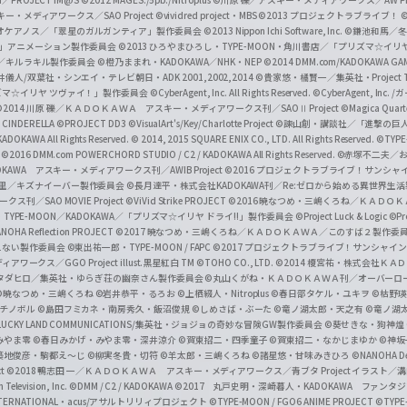
f
ー・メディアワークス／SAO Project
©vividred project・MBS ©2013 プロジェクトラブライブ！
©
i
オケアノス／「翠星のガルガンティア」製作委員会
©2013 Nippon Ichi Software, Inc.
©鎌池和馬／冬川
イバー2」アニメーション製作委員会
©2013 ひろやまひろし・TYPE-MOON・角川書店／「プリズマ☆イ
c
ずき／キルラキル製作委員会
©橙乃ままれ・KADOKAWA／NHK・NEP
©2014 DMM.com/KADOKAWA GAMES
井儀人/双葉社・シンエイ・テレビ朝日・ADK 2001,2002,2014
©貴家悠・橘賢一／集英社・Project T
i
リズマ☆イリヤ ツヴァイ！」製作委員会
©CyberAgent, Inc. All Rights Reserved.
©CyberAgent, I
a
©2014 川原 礫／ＫＡＤＯＫＡＷＡ アスキー・メディアワークス刊／SAOⅡ Project
©Magica Quart
CINDERELLA ©PROJECT DD3
©VisualArt's/Key/Charlotte Project
©諫山創・講談社／「進撃の巨
l
DOKAWA All Rights Reserved.
© 2014, 2015 SQUARE ENIX CO., LTD. All Rights Reserved.
©TYPE
会
©2016 DMM.com POWERCHORD STUDIO / C2 / KADOKAWA All Rights Reserved.
©赤塚不二夫／
C
DOKAWA アスキー・メディアワークス刊／AWIB Project
©2016 プロジェクトラブライブ！サンシャイ
h
田麿里／キズナイーバー製作委員会
©長月達平・株式会社KADOKAWA刊／Re:ゼロから始める異世界生
／SAO MOVIE Project
©ViVid Strike PROJECT ©2016 暁なつめ・三嶋くろね／Ｋ
a
・TYPE-MOON／KADOKAWA／「プリズマ☆イリヤ ドライ!!」製作委員会
©Project Luck & Logic
©P
NOHA Reflection PROJECT
©2017 暁なつめ・三嶋くろね／ＫＡＤＯＫＡＷＡ／このすば２製作委
n
冴えない製作委員会
©東出祐一郎・TYPE-MOON / FAPC
©2017 プロジェクトラブライブ！サンシャイン!
n
クス／GGO Project illust.黒星紅白
TM ©TOHO CO., LTD.
©2014 榎宮祐・株式会社Ｋ
タダヒロ／集英社・ゆらぎ荘の幽奈さん製作委員会
©丸山くがね・ＫＡＤＯＫＡＷＡ刊／オーバーロ
e
©暁なつめ・三嶋くろね
©岩井恭平・るろお
©上栖綴人・Nitroplus
©春日部タケル・ユキヲ
©枯野瑛
グチノボル
©島田フミカネ・南房秀久・飯沼俊規
©しめさば・ぶーた
©竜ノ湖太郎・天之有
©竜ノ湖
l
LUCKY LAND COMMUNICATIONS/集英社・ジョジョの奇妙な冒険GW製作委員会
©葵せきな・狗神煌
みやま零 ©春日みかげ・みやま零・深井涼介
©賀東招二・四季童子
©賀東招二・なかじまゆか
©神坂
築地俊彦・駒都え～じ
©柳実冬貴・切符
©羊太郎・三嶋くろね
©諸星悠・甘味みきひろ
©NANOHA De
t
©2018 鴨志田 一／ＫＡＤＯＫＡＷＡ アスキー・メディアワークス／青ブタ Project イラスト／
Television, Inc.
©DMM / C2 / KADOKAWA
©2017 丸戸史明・深崎暮人・KADOKAWA ファン
INTERNATIONAL・acus/アサルトリリィプロジェクト
©TYPE-MOON / FGO6 ANIME PROJECT
©TYPE