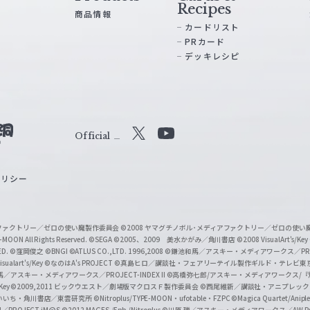
Recipes
商品情報
カードリスト
PRカード
デッキレシピ
Official
X
Y
o
ポリシー
u
T
u
ィアファクトリー／ゼロの使い魔製作委員会
©2008 ヤマグチノボル･メディアファクトリー／ゼロの使
b
MOON All Rights Reserved.
©SEGA
©2005、2009 美水かがみ／角川書店
©2008 VisualArt's/Key
ED.
©窪岡俊之
©BNGI
©ATLUS CO.,LTD. 1996,2008
©鎌池和馬／アスキー・メディアワークス／PROJE
e
sualart's/Key
©なのはA's PROJECT
©真島ヒロ／講談社・フェアリーテイル製作ギルド・テレビ東
／アスキー・メディアワークス／PROJECT-INDEX II
©高橋弥七郎/アスキー・メディアワークス/
O
/Key
©2009,2011 ビックウエスト／劇場版マクロスＦ製作委員会
©西尾維新／講談社・アニプレッ
f
いいち・角川書店／東雲研究所
©Nitroplus/TYPE-MOON・ufotable・FZPC
©Magica Quartet/Anip
I／PROJECT iM@S
©2012 MAGES./5pb./Nitroplus
©川原 礫／アスキー・メディアワークス／AW Pro