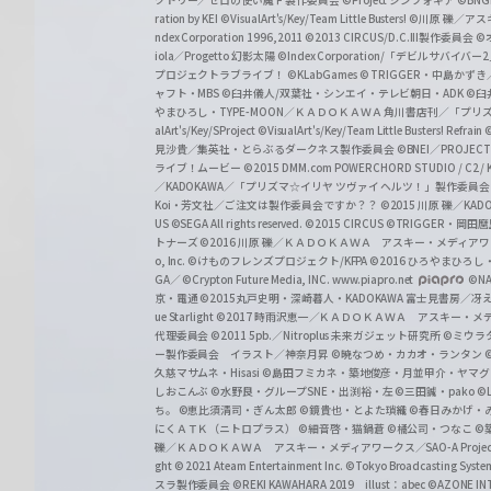
r
ration by KEI
©VisualArt's/Key/Team Little Busters!
©川原 礫／アスキ
z
ndex Corporation 1996,2011
©2013 CIRCUS/D.C.III製作委員会
©
iola／Progetto 幻影太陽
©Index Corporation/「デビルサバ
プロジェクトラブライブ！
©KLabGames
© TRIGGER・中島か
ャフト・MBS
©臼井儀人/双葉社・シンエイ・テレビ朝日・ADK
©臼
やまひろし・TYPE-MOON／ＫＡＤＯＫＡＷＡ 角川書店刊／「プ
alArt's/Key/SProject
©VisualArt's/Key/Team Little Busters! Refrain
見沙貴／集英社・とらぶるダークネス製作委員会
©BNEI／PROJECT 
ライブ！ムービー
©2015 DMM.com POWERCHORD STUDIO / C2 / KA
／KADOKAWA／「プリズマ☆イリヤ ツヴァイ ヘルツ！」製作委員
Koi・芳文社／ご注文は製作委員会ですか？？
©2015 川原 礫／KA
US ©SEGA All rights reserved.
©2015 CIRCUS
©TRIGGER・岡
トナーズ
©2016 川原 礫／ＫＡＤＯＫＡＷＡ アスキー・メディアワークス刊
o, Inc. ©けものフレンズプロジェクト/KFPA
©2016 ひろやまひろし
GA／ ©Crypton Future Media, INC. www.piapro.net
©NA
京・電通
©2015丸戸史明・深崎暮人・KADOKAWA 富士見書房／
ue Starlight
©2017 時雨沢恵一／ＫＡＤＯＫＡＷＡ アスキー・メディアワー
代理委員会
©2011 5pb.／Nitroplus 未来ガジェット研究所
©ミウラ
ー製作委員会 イラスト／神奈月昇
©暁なつめ・カカオ・ランタン
久慈マサムネ・Hisasi
©島田フミカネ・築地俊彦・月並甲介・ヤマ
しおこんぶ
©水野良・グループSNE・出渕裕・左
©三田誠・pako
©
ち。
©恵比須清司・ぎん太郎
©鏡貴也・とよた瑣織
©春日みかげ・
にくＡＴＫ（ニトロプラス）
©細音啓・猫鍋蒼
©橘公司・つなこ
©
礫／ＫＡＤＯＫＡＷＡ アスキー・メディアワークス／SAO-A Projec
ght
© 2021 Ateam Entertainment Inc.
©Tokyo Broadcasting System 
スラ製作委員会 ©REKI KAWAHARA 2019 illust：abec
©AZONE 