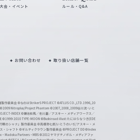
大会・イベント
ルール・Q&A
お問い合わせ
取り扱い店舗一覧
い魔製作委員会
©なのはStrikerS PROJECT
©ATLUS CO.,LTD.1996,20
©2009 Nitroplus/Project Phantom
©2007,2008,2009谷川流･いと
CT-INDEX
©鎌池和馬／冬川基／アスキー・メディアワークス／
京
©1999-2010 TYPE-MOON
©Bushiroad illust:たにはらなつき(EDE
『灼眼のシャナ』製作委員会
©高橋弥七郎/いとうのいぢ/アスキー・メ
クス・シャフト
©ギルティクラウン製作委員会
©PROJECT DD ©Index
lex・Madoka Partners・MBS
©2012 ヤマグチノボル・メディアファ
ject
©SEGA / ©Crypton Future Media, Inc. www.crypton.net Illust