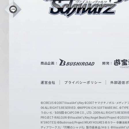
ス
シ
L
i
ュ
n
e
ヴ
ァ
ル
ツ
｜
商品企画：
開発：
W
e
i
運営会社
プライバシーポリシー
外部送信
ß
S
©CIRCUS
©2007 VisualArt's/Key
©2007 ヤマグチノボル･メデ
c
06 ALL RIGHTS RESERVED.
©NIPPON ICHI SOFTWARE INC. ©TYPE-
うのいぢ／
SOS団
©CAPCOM CO., LTD. 2009 ALL RIGHTS RESERV
h
PROJECT-RAILGUN
©VisualArt's/Key/Angel Beats! Project
©2010 Vi
w
N'S NOTES)
©Bushiroad/Project MILKY HOLMES
©カラー
©鎌池和馬
ディアワークス/『灼眼のシャナII』製作委員会/ＭＢＳ
©VisualArt's