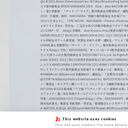
ght
© 2021 Ateam Entertainment Inc.
©Tokyo Broadcasting System 
スラ製作委員会 ©REKI KAWAHARA 2019 illust：abec
©AZONE 
こ／富士見書房／「デート･ア･ライブ」製作委員会
©春場ねぎ・講談
2020 夕蜜柑・狐印／KADOKAWA／防振り製作委員会
©赤坂アカ
19 ひろやまひろし・TYPE-MOON／KADOKAWA／Prisma☆Phant
ォギアＸＶ
© Koi・芳文社／ご注文はBLOOM製作委員会ですか？
©
21 CLAMP・ST design:伊藤彰 illust:Kinema citrus/獣道
©理不尽
UMEREI PROJECT
©CIRCUS/ ©HIKOSEN
©2001-2021 CIRCUS
© S
ドル同好会
©クール教信者／双葉社
©和久井健・講談社／アニメ「
OKAWA 富士見書房刊/「デート・ア・ライブⅡ」製作委員会
©201
ＰＰＡ ©丸山くがね・KADOKAWA刊／オーバーロード4製作委員会
©
ラップ/ありふれた製作委員会
© 2020 DONUTS Co. Ltd. All Rights R
erved.
©2001-2022 CIRCUS
©荒木飛呂彦&LUCKY LAND COMM
レックス
©KADOKAWA CORPORATION 2023
©SNK CORPORATION 
かしトライアングル製作委員会
©赤坂アカ×横槍メンゴ／集英社・
©HAKAMA Inc
©Bushiroad
©春場ねぎ・講談社／「五等分の花嫁∽
@STER™& ©Bandai Namco Entertainment Inc.
©ATLUS ©SEGA All 
一／集英社・キャプテン翼シーズン２ ジュニアユース編製作委員会
ARTS/Key
©2024 劇場版「ウマ娘 プリティーダービー 新時代の扉
ラブライブ！蓮ノ空女学院スクールアイドルクラブ
©内藤マーシー
沢恵一/KADOKAWA/GGO2 Project
©丸山くがね・KADOKAWA刊
隊 ©松本直也／集英社
©原悠衣・芳文社／劇場版きんいろモザイク Than
d.
©ATLUS. ©SEGA.
©GIRLS und PANZER Projekt
©GIRLS und PAN
This website uses cookies
This site uses cookies. For more detail