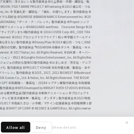
タジア文庫刊／冴えない♭な製作委員会
©川上泰樹・伏瀬・講談社／転
-MOON / FGO7 ANIME PROJECT
©Frontwing
©2013 橘公司・つな
s, Inc.
© 宮島礼吏・講談社／「彼女、お借りします」製作委員会
©
アイドル同好会
©SUNRISE ©BANDAI NAMCO Entertainment Inc.
©20
/KADOKAWA/「デート・ア・バレット」製作委員会
©Project シンフ
東映アニメーション
©VANGUARD overDress Character Design ©20
イティブ/ダンまち4製作委員会
© 2016 COVER Corp.
©D_CIDE TRA
 reserved.
©2022 プロジェクトラブライブ！虹ヶ咲学園スクールアイ
／映画も冴えない製作委員会
©Disney/Pixar
©2014 橘公司・つなこ/KAD
分の花嫁」製作委員会 ®KODANSHA
©藤本タツキ／集英社・ＭＡ
eserved.
© 2017 Yostar, Inc. All Rights Reserved.
©白米良・オーバー
メーション・BS11
©GungHo Online Entertainment, Inc. All Rights Res
/集英社・ジョジョの奇妙な冒険SO製作委員会
©はまじあき／芳文社・アニプ
ナF』製作委員会
©PROJECT YOHANE
©矢吹健太朗／集英社・あや
フリーレン」製作委員会
©2015, 2017, 2021 BIGWEST
©Bushiroad
N Games Co., Ltd. & Yostar, Inc. All Rights Reserved. THE IDOLM
t GPT
©高橋陽一／集英社・2018キャプテン翼製作委員会
©高橋陽
」製作委員会
©WFS Developed by WRIGHT FLYER STUDIOS
©VISUAL
ら始める異世界生活2製作委員会
©東映アニメーション
©プロジェクト
会・テレビ東京
©龍幸伸／集英社・ダンダダン製作委員会
©2023 時雨
PROJECT
©雨森たきび／小学館／マケイン応援委員会
©防衛隊第３部
委員会
©SHIFT UP CORP.
© NEOWIZ & GAMFS N inc. All rights reserve
✕
Allow all
Deny
Show details