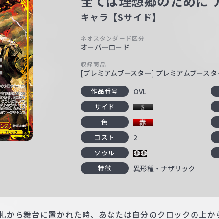
全ては理想郷のために 
キャラ【Sサイド】
ネオスタンダード区分
オーバーロード
収録商品
[プレミアムブースター] プレミアムブースタ
OVL
作品番号
サイド
色
2
コスト
ソウル
異形種・ナザリック
特徴
手札から舞台に置かれた時、あなたは自分のクロックの上か