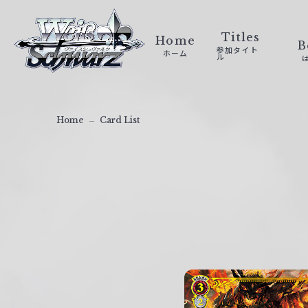
ヴ
ァ
Titles
Home
B
参加タイト
ホーム
イ
ル
ス
シ
ュ
Home
Card List
ヴ
ァ
ル
ツ
｜
W
e
i
ß
S