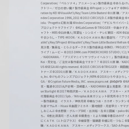
a
Corporation/「ペルソナ４」アニメーション製作委員会
©あらゐけ
クトリー／ゼロの使い魔Ｆ製作委員会
©Project シンフォギア
©BNG
r
ration by KEI
©VisualArt's/Key/Team Little Busters!
©川原 礫／アスキ
z
ndex Corporation 1996,2011
©2013 CIRCUS/D.C.III製作委員会
©
iola／Progetto 幻影太陽
©Index Corporation/「デビルサバ
プロジェクトラブライブ！
©KLabGames
© TRIGGER・中島か
ャフト・MBS
©臼井儀人/双葉社・シンエイ・テレビ朝日・ADK
©臼
やまひろし・TYPE-MOON／ＫＡＤＯＫＡＷＡ 角川書店刊／「プ
alArt's/Key/SProject
©VisualArt's/Key/Team Little Busters! Refrain
見沙貴／集英社・とらぶるダークネス製作委員会
©BNEI／PROJECT 
ライブ！ムービー
©2015 DMM.com POWERCHORD STUDIO / C2 / KA
／KADOKAWA／「プリズマ☆イリヤ ツヴァイ ヘルツ！」製作委員
Koi・芳文社／ご注文は製作委員会ですか？？
©2015 川原 礫／KA
US ©SEGA All rights reserved.
©2015 CIRCUS
©TRIGGER・岡
トナーズ
©2016 川原 礫／ＫＡＤＯＫＡＷＡ アスキー・メディアワークス刊
o, Inc. ©けものフレンズプロジェクト/KFPA
©2016 ひろやまひろし
GA／ ©Crypton Future Media, INC. www.piapro.net
©NA
京・電通
©2015丸戸史明・深崎暮人・KADOKAWA 富士見書房／
ue Starlight
©2017 時雨沢恵一／ＫＡＤＯＫＡＷＡ アスキー・メディアワー
代理委員会
©2011 5pb.／Nitroplus 未来ガジェット研究所
©ミウラ
ー製作委員会 イラスト／神奈月昇
©暁なつめ・カカオ・ランタン
久慈マサムネ・Hisasi
©島田フミカネ・築地俊彦・月並甲介・ヤマ
しおこんぶ
©水野良・グループSNE・出渕裕・左
©三田誠・pako
©
ち。
©恵比須清司・ぎん太郎
©鏡貴也・とよた瑣織
©春日みかげ・
にくＡＴＫ（ニトロプラス）
©細音啓・猫鍋蒼
©橘公司・つなこ
©
礫／ＫＡＤＯＫＡＷＡ アスキー・メディアワークス／SAO-A Projec