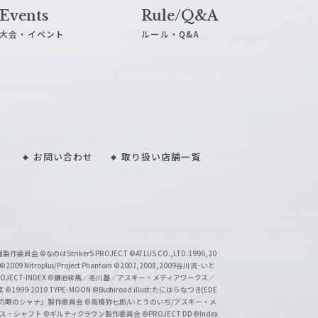
Events
Rule/Q&A
大会・イベント
ルール・Q&A
お問い合わせ
取り扱い店舗一覧
い魔製作委員会
©なのはStrikerS PROJECT
©ATLUS CO.,LTD.1996,20
©2009 Nitroplus/Project Phantom
©2007,2008,2009谷川流･いと
CT-INDEX
©鎌池和馬／冬川基／アスキー・メディアワークス／
京
©1999-2010 TYPE-MOON
©Bushiroad illust:たにはらなつき(EDE
『灼眼のシャナ』製作委員会
©高橋弥七郎/いとうのいぢ/アスキー・メ
クス・シャフト
©ギルティクラウン製作委員会
©PROJECT DD ©Index