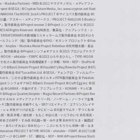
lex・Madoka Partners・MBS
©2012 ヤマグチノボル・メディアファ
ject
©SEGA / ©Crypton Future Media, Inc. www.crypton.net Illust
NANOHA The MOVIE 2nd A's PROJECT
©サイコパス製作委員会
©I
基／アスキー・メディアワークス／PROJECT-RAILGUN S
©sole;v
リヤ」製作委員会
©Project wooser 2
©Project シンフォギアＧ
©2013
 All Rights Reserved.
©古味直志／集英社・アニプレックス・シ
ERRAFORMARS
©劇場版ミルキィホームズ製作委員会
©2014 ひろ
nc. /ガールフレンド（仮）製作委員会
©FHO／ギガントプロジェクト
©Visu
et／Aniplex・Madoka Movie Project Rebellion
©矢吹健太朗・長谷
人」製作委員会
©Project シンフォギアＧＸ
©2015 プロジェクトラブ
-MOON・ufotable・FSNPC
©2015 ひろやまひろし・TYPE-MOON
おそ松さん製作委員会
©高橋留美子・小学館／NHK・NEP・ShoPro
©
ン!!
©BanG Dream! Project
©VisualArt's/Key/Rewrite Project
©ATL
活製作委員会
©&™Lucasfilm Ltd.
©SEGA／チェンクロ・フィルムパー
ＡＤＯＫＡＷＡ／このすば製作委員会
©ミルキィFFPN製作委員会
© Pokelab
roject シンフォギアAXZ
©BanG Dream! Project
©Craft Egg Inc.
©SE
員会
©GAINAX・中島かずき／アニプレックス・KONAMI・テレビ東
!
©Magica Quartet/Aniplex・Magia Record Partners
©Project Rev
ＡＤＯＫＡＷＡ メディアファクトリー刊／ノーゲーム・ノーライフ全権
ード2製作委員会
©蝸牛くも・SBクリエイティブ／ゴブリンスレイヤ
・ｕｅ ©気がつけば毛玉・かにビーム
©久慈マサムネ・平つくね
©
太郎・焦茶
©竜ノ湖太郎・ももこ
©谷川流・いとうのいぢ
©月夜涙・
©あざの耕平・すみ兵 ©石踏一榮・みやま零
©井中だちま・飯田ぽ
一・あらいずみるい
©木村心一・こぶいち むりりん
©榊一郎・なま
tonation PROJECT
©TYPE-MOON・ufotable・FSNPC
©2017 川原
溝口ケージ
©CLAMP・ST／講談社・NEP・NHK
©Project Revue Starli