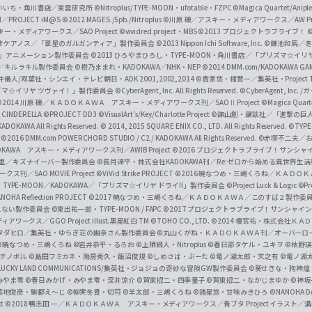
f
いいち・角川書店／東雲研究所
©Nitroplus/TYPE-MOON・ufotable・FZPC
©Magica Quartet/Anip
I／PROJECT iM@S
©2012 MAGES./5pb./Nitroplus
©川原 礫／アスキー・メディアワークス／AW Pro
f
ー・メディアワークス／SAO Project
©vividred project・MBS ©2013 プロジェクトラブライブ！
©
i
オケアノス／「翠星のガルガンティア」製作委員会
©2013 Nippon Ichi Software, Inc.
©鎌池和馬／冬川
イバー2」アニメーション製作委員会
©2013 ひろやまひろし・TYPE-MOON・角川書店／「プリズマ☆イ
c
ずき／キルラキル製作委員会
©橙乃ままれ・KADOKAWA／NHK・NEP
©2014 DMM.com/KADOKAWA GAMES
井儀人/双葉社・シンエイ・テレビ朝日・ADK 2001,2002,2014
©貴家悠・橘賢一／集英社・Project T
i
リズマ☆イリヤ ツヴァイ！」製作委員会
©CyberAgent, Inc. All Rights Reserved.
©CyberAgent, I
a
©2014 川原 礫／ＫＡＤＯＫＡＷＡ アスキー・メディアワークス刊／SAOⅡ Project
©Magica Quart
CINDERELLA ©PROJECT DD3
©VisualArt's/Key/Charlotte Project
©諫山創・講談社／「進撃の巨
l
DOKAWA All Rights Reserved.
© 2014, 2015 SQUARE ENIX CO., LTD. All Rights Reserved.
©TYPE
会
©2016 DMM.com POWERCHORD STUDIO / C2 / KADOKAWA All Rights Reserved.
©赤塚不二夫／
C
DOKAWA アスキー・メディアワークス刊／AWIB Project
©2016 プロジェクトラブライブ！サンシャイ
h
田麿里／キズナイーバー製作委員会
©長月達平・株式会社KADOKAWA刊／Re:ゼロから始める異世界生
／SAO MOVIE Project
©ViVid Strike PROJECT ©2016 暁なつめ・三嶋くろね／Ｋ
a
・TYPE-MOON／KADOKAWA／「プリズマ☆イリヤ ドライ!!」製作委員会
©Project Luck & Logic
©P
NOHA Reflection PROJECT
©2017 暁なつめ・三嶋くろね／ＫＡＤＯＫＡＷＡ／このすば２製作委
n
冴えない製作委員会
©東出祐一郎・TYPE-MOON / FAPC
©2017 プロジェクトラブライブ！サンシャイン!
n
クス／GGO Project illust.黒星紅白
TM ©TOHO CO., LTD.
©2014 榎宮祐・株式会社Ｋ
タダヒロ／集英社・ゆらぎ荘の幽奈さん製作委員会
©丸山くがね・ＫＡＤＯＫＡＷＡ刊／オーバーロ
e
©暁なつめ・三嶋くろね
©岩井恭平・るろお
©上栖綴人・Nitroplus
©春日部タケル・ユキヲ
©枯野瑛
グチノボル
©島田フミカネ・南房秀久・飯沼俊規
©しめさば・ぶーた
©竜ノ湖太郎・天之有
©竜ノ湖
l
LUCKY LAND COMMUNICATIONS/集英社・ジョジョの奇妙な冒険GW製作委員会
©葵せきな・狗神煌
みやま零 ©春日みかげ・みやま零・深井涼介
©賀東招二・四季童子
©賀東招二・なかじまゆか
©神坂
築地俊彦・駒都え～じ
©柳実冬貴・切符
©羊太郎・三嶋くろね
©諸星悠・甘味みきひろ
©NANOHA De
t
©2018 鴨志田 一／ＫＡＤＯＫＡＷＡ アスキー・メディアワークス／青ブタ Project イラスト／