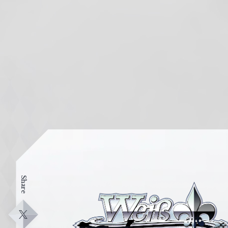
Share
ヴ
ァ
イ
X