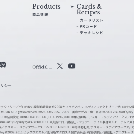
Products
Cards &
Recipes
商品情報
カードリスト
PRカード
デッキレシピ
Official
X
Y
o
ポリシー
u
T
u
ィアファクトリー／ゼロの使い魔製作委員会
©2008 ヤマグチノボル･メディアファクトリー／ゼロの使
b
MOON All Rights Reserved.
©SEGA
©2005、2009 美水かがみ／角川書店
©2008 VisualArt's/Key
ED.
©窪岡俊之
©BNGI
©ATLUS CO.,LTD. 1996,2008
©鎌池和馬／アスキー・メディアワークス／PROJE
e
sualart's/Key
©なのはA's PROJECT
©真島ヒロ／講談社・フェアリーテイル製作ギルド・テレビ東
／アスキー・メディアワークス／PROJECT-INDEX II
©高橋弥七郎/アスキー・メディアワークス/
O
/Key
©2009,2011 ビックウエスト／劇場版マクロスＦ製作委員会
©西尾維新／講談社・アニプレッ