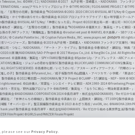
Television, Inc.
©DMM / C2 / KADOKAWA
©2017 丸戸史明・深崎暮人・KADOKAWA ファン
INTERNATIONAL・acus/アサルトリリィプロジェクト
©TYPE-MOON / FGO6 ANIME PROJECT
©TYPE
社／「五等分の花嫁」製作委員会 ®KODANSHA
©2001-2020 CIRCUS
©VISUAL ARTS/Key
© Cygame
／集英社・かぐや様は告らせたい製作委員会
©2020 プロジェクトラブライブ！虹ヶ咲学園スクール
asm製作委員会
©VISUAL ARTS/Key/「神様になった日」Project
©2020 東出祐一郎・橘公司・NOCO
春場ねぎ・講談社／「五等分の花嫁∬」製作委員会 ®KODANSHA
©葦原大介／集英社・テレビ朝日・
な孫の手/MFブックス/「無職転生」製作委員会
©irodori ent post
© MARVEL
©大森藤ノ・SBクリエ
EGA / © Colorful Palette Inc. / © Crypton Future Media, INC. www.piapro.net
All rights
東京リベンジャーズ」製作委員会
©2019 丸戸史明・深崎暮人・KADOKAWA ファンタジア文庫刊
9 橘公司・つなこ／KADOKAWA／「デート・ア・ライブⅢ」製作委員会
©春場ねぎ・講談社／映画「五等
2020 川原 礫/KADOKAWA/SAO-P Project
© 2017 Manjuu Co.,Ltd. & YongShi Co.,Ltd. All Rights R
eserved.
©遠藤達哉／集英社・SPY×FAMILY製作委員会
©Spider Lily／アニプレックス・ABCアニ
UNICATIONS/集英社・ジョジョの奇妙な冒険SC製作委員会
©LUCKY LAND COMMUNICATIONS
ALL RIGHTS RESERVED.
©高橋弥七郎／いとうのいぢ／アスキー･メディアワークス／『灼眼のシャ
【推しの子】製作委員会
©Pyramid,Inc.／成子坂製作所
©山田鐘人・アベツカサ／小学館／「葬送の
」製作委員会
©2022 鴨志田 一/KADOKAWA/青ブタ Project ©CLAMP・ST/講談社・NEP・NHK
© NEXO
rights reserved.
©臼井儀人／双葉社・シンエイ・テレビ朝日・ADK 1993-2024 ©Frontwing/Projec
©あfろ・芳文社／野外活動プロジェクト
©和月伸宏／集英社・「るろうに剣心 －明治剣客浪漫譚－
」製作委員会
©KADOKAWA CORPORATION 2024
©長月達平・株式会社KADOKAWA刊／Re:ゼロか
・講談社／「甘神さんちの縁結び」製作委員会
©真島ヒロ・上田敦夫・講談社／FT100YQ製作委員
／劇場版「オーバーロード」聖王国編製作委員会
© 2023 あおぎり高校 / viviON, inc.
©NANOHA 20th 
k you!! 製作委員会
©長月達平・株式会社KADOKAWA刊／Re:ゼロから始める異世界生活3製作
ZER Film Projekt
©GIRLS und PANZER Finale Projekt
s, please see our
Privacy Policy
.