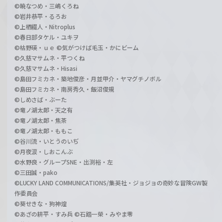
©暁なつめ・三嶋くろね
©岩井恭平・るろお
©上栖綴人・Nitroplus
©春日部タケル・ユキヲ
©枯野瑛・ｕｅ ©気がつけば毛玉・かにビーム
©久慈マサムネ・平つくね
©久慈マサムネ・Hisasi
©島田フミカネ・築地俊彦・月並甲介・ヤマグチノボル
©島田フミカネ・南房秀久・飯沼俊規
©しめさば・ぶーた
©竜ノ湖太郎・天之有
©竜ノ湖太郎・焦茶
©竜ノ湖太郎・ももこ
©谷川流・いとうのいぢ
©月夜涙・しおこんぶ
©水野良・グループSNE・出渕裕・左
©三田誠・pako
©LUCKY LAND COMMUNICATIONS/集英社・ジョジョの奇妙な冒険GW製
作委員会
©葵せきな・狗神煌
©あざの耕平・すみ兵 ©石踏一榮・みやま零