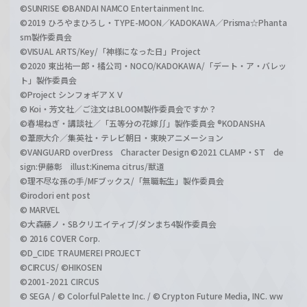
©SUNRISE ©BANDAI NAMCO Entertainment Inc.
©2019 ひろやまひろし・TYPE-MOON／KADOKAWA／Prisma☆Phanta
sm製作委員会
©VISUAL ARTS/Key/「神様になった日」Project
©2020 東出祐一郎・橘公司・NOCO/KADOKAWA/「デート・ア・バレッ
ト」製作委員会
©Project シンフォギアＸＶ
© Koi・芳文社／ご注文はBLOOM製作委員会ですか？
©春場ねぎ・講談社／「五等分の花嫁∬」製作委員会 ®KODANSHA
©葦原大介／集英社・テレビ朝日・東映アニメーション
©VANGUARD overDress Character Design ©2021 CLAMP・ST de
sign:伊藤彰 illust:Kinema citrus/獣道
©理不尽な孫の手/MFブックス/「無職転生」製作委員会
©irodori ent post
© MARVEL
©大森藤ノ・SBクリエイティブ/ダンまち4製作委員会
© 2016 COVER Corp.
©D_CIDE TRAUMEREI PROJECT
©CIRCUS/ ©HIKOSEN
©2001-2021 CIRCUS
© SEGA / © Colorful Palette Inc. / © Crypton Future Media, INC. ww