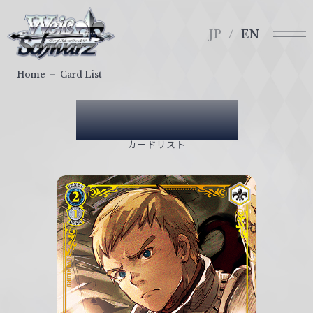
メ
ヴ
ニ
ァ
JP
EN
ュ
イ
ー
ス
Home
Card List
シ
ュ
Card List
ヴ
ァ
カードリスト
ル
ツ
｜
W
e
i
ß
S
c
h