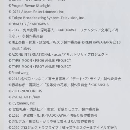
©Project Revue Starlight
© 2021 Ateam Entertainment Inc.
©Tokyo Broadcasting System Television, Inc.
©DMM / C2 / KADOKAWA
©2017 丸戸史明・深崎暮人・KADOKAWA ファンタジア文庫刊／冴
えない♭な製作委員会
©川上泰樹・伏瀬・講談社／転スラ製作委員会 ©REKI KAWAHARA 2019
illust：abec
©AZONE INTERNATIONAL・acus/アサルトリリィプロジェクト
©TYPE-MOON / FGO6 ANIME PROJECT
©TYPE-MOON / FGO7 ANIME PROJECT
©Frontwing
©2013 橘公司・つなこ／富士見書房／「デート･ア･ライブ」製作委員会
©春場ねぎ・講談社／「五等分の花嫁」製作委員会 ®KODANSHA
©2001-2020 CIRCUS
©VISUAL ARTS/Key
© Cygames, Inc.
© 宮島礼吏・講談社／「彼女、お借りします」製作委員会
©2020 夕蜜柑・狐印／KADOKAWA／防振り製作委員会
©赤坂アカ／集英社・かぐや様は告らせたい製作委員会
©2020 プロジェクトラブライブ！虹ヶ咲学園スクールアイドル同好会