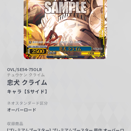
w
a
r
z
OVL/SE54-75OLR
チュウケン クライム
忠犬 クライム
キャラ【Sサイド】
ネオスタンダード区分
オーバーロード
収録商品
[プレミアムブースター] プレミアムブースター 原作 オーバーロ