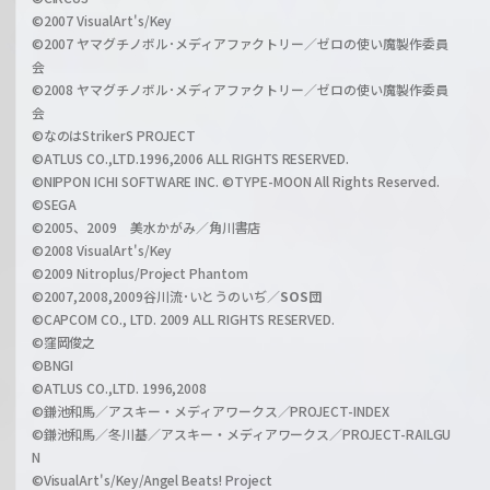
c
©2007 VisualArt's/Key
r
i
©2007 ヤマグチノボル･メディアファクトリー／ゼロの使い魔製作委員
z
会
a
©2008 ヤマグチノボル･メディアファクトリー／ゼロの使い魔製作委員
l
会
C
©なのはStrikerS PROJECT
h
©ATLUS CO.,LTD.1996,2006 ALL RIGHTS RESERVED.
a
©NIPPON ICHI SOFTWARE INC. ©TYPE-MOON All Rights Reserved.
n
©SEGA
©2005、2009 美水かがみ／角川書店
n
©2008 VisualArt's/Key
e
©2009 Nitroplus/Project Phantom
l
©2007,2008,2009谷川流･いとうのいぢ／
SOS団
©CAPCOM CO., LTD. 2009 ALL RIGHTS RESERVED.
©窪岡俊之
©BNGI
©ATLUS CO.,LTD. 1996,2008
©鎌池和馬／アスキー・メディアワークス／PROJECT-INDEX
©鎌池和馬／冬川基／アスキー・メディアワークス／PROJECT-RAILGU
N
©VisualArt's/Key/Angel Beats! Project