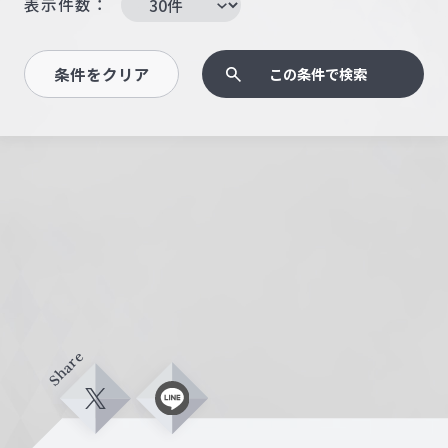
表示件数：
条件をクリア
この条件で検索
Share
X
L
i
n
e