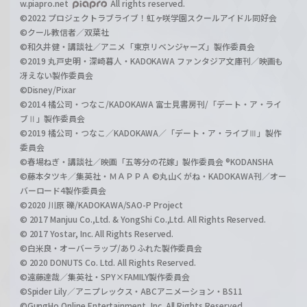
w.piapro.net
All rights reserved.
©2022 プロジェクトラブライブ！虹ヶ咲学園スクールアイドル同好会
©クール教信者／双葉社
©和久井健・講談社／アニメ「東京リベンジャーズ」製作委員会
©2019 丸戸史明・深崎暮人・KADOKAWA ファンタジア文庫刊／映画も
冴えない製作委員会
©Disney/Pixar
©2014 橘公司・つなこ/KADOKAWA 富士見書房刊/「デート・ア・ライ
ブⅡ」製作委員会
©2019 橘公司・つなこ／KADOKAWA／「デート・ア・ライブⅢ」製作
委員会
©春場ねぎ・講談社／映画「五等分の花嫁」製作委員会 ®KODANSHA
©藤本タツキ／集英社・ＭＡＰＰＡ ©丸山くがね・KADOKAWA刊／オー
バーロード4製作委員会
©2020 川原 礫/KADOKAWA/SAO-P Project
© 2017 Manjuu Co.,Ltd. & YongShi Co.,Ltd. All Rights Reserved.
© 2017 Yostar, Inc. All Rights Reserved.
©白米良・オーバーラップ/ありふれた製作委員会
© 2020 DONUTS Co. Ltd. All Rights Reserved.
©遠藤達哉／集英社・SPY×FAMILY製作委員会
©Spider Lily／アニプレックス・ABCアニメーション・BS11
©GungHo Online Entertainment, Inc. All Rights Reserved.