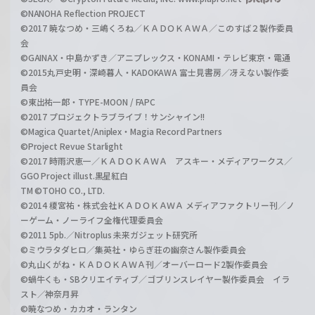
©NANOHA Reflection PROJECT
©2017 暁なつめ・三嶋くろね／ＫＡＤＯＫＡＷＡ／このすば２製作委員
会
©GAINAX・中島かずき／アニプレックス・KONAMI・テレビ東京・電通
©2015丸戸史明・深崎暮人・KADOKAWA 富士見書房／冴えない製作委
員会
©東出祐一郎・TYPE-MOON / FAPC
©2017 プロジェクトラブライブ！サンシャイン!!
©Magica Quartet/Aniplex・Magia Record Partners
©Project Revue Starlight
©2017 時雨沢恵一／ＫＡＤＯＫＡＷＡ アスキー・メディアワークス／
GGO Project illust.黒星紅白
TM ©TOHO CO., LTD.
©2014 榎宮祐・株式会社ＫＡＤＯＫＡＷＡ メディアファクトリー刊／ノ
ーゲーム・ノーライフ全権代理委員会
©2011 5pb.／Nitroplus 未来ガジェット研究所
©ミウラタダヒロ／集英社・ゆらぎ荘の幽奈さん製作委員会
©丸山くがね・ＫＡＤＯＫＡＷＡ刊／オーバーロード2製作委員会
©蝸牛くも・SBクリエイティブ／ゴブリンスレイヤー製作委員会 イラ
スト／神奈月昇
©暁なつめ・カカオ・ランタン