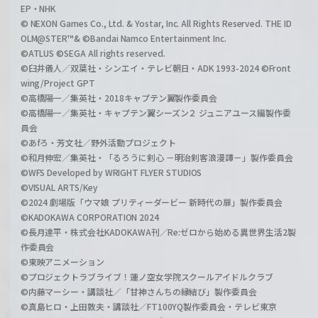
EP・NHK
© NEXON Games Co., Ltd. & Yostar, Inc. All Rights Reserved. THE ID
OLM@STER™& ©Bandai Namco Entertainment Inc.
©ATLUS ©SEGA All rights reserved.
©臼井儀人／双葉社・シンエイ・テレビ朝日・ADK 1993-2024 ©Front
wing/Project GPT
©高橋陽一／集英社・2018キャプテン翼製作委員会
©高橋陽一／集英社・キャプテン翼シーズン２ ジュニアユース編製作委
員会
©あfろ・芳文社／野外活動プロジェクト
©和月伸宏／集英社・「るろうに剣心 －明治剣客浪漫譚－」製作委員会
©WFS Developed by WRIGHT FLYER STUDIOS
©VISUAL ARTS/Key
©2024 劇場版「ウマ娘 プリティーダービー 新時代の扉」製作委員会
©KADOKAWA CORPORATION 2024
©長月達平・株式会社KADOKAWA刊／Re:ゼロから始める異世界生活2製
作委員会
©東映アニメーション
©プロジェクトラブライブ！蓮ノ空女学院スクールアイドルクラブ
©内藤マーシー・講談社／「甘神さんちの縁結び」製作委員会
©真島ヒロ・上田敦夫・講談社／FT100YQ製作委員会・テレビ東京