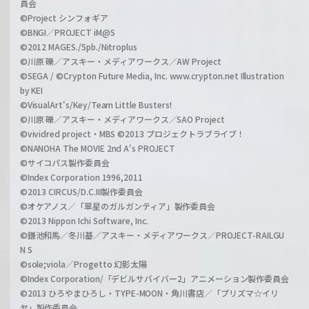
員会
©Project シンフォギア
©BNGI／PROJECT iM@S
©2012 MAGES./5pb./Nitroplus
©川原 礫／アスキー・メディアワークス／AW Project
©SEGA / ©Crypton Future Media, Inc. www.crypton.net Illustration
by KEI
©VisualArt's/Key/Team Little Busters!
©川原 礫／アスキー・メディアワークス／SAO Project
©vividred project・MBS ©2013 プロジェクトラブライブ！
©NANOHA The MOVIE 2nd A's PROJECT
©サイコパス製作委員会
©Index Corporation 1996,2011
©2013 CIRCUS/D.C.III製作委員会
©オケアノス／「翠星のガルガンティア」製作委員会
©2013 Nippon Ichi Software, Inc.
©鎌池和馬／冬川基／アスキー・メディアワークス／PROJECT-RAILGU
N S
©sole;viola／Progetto 幻影太陽
©Index Corporation/「デビルサバイバー2」アニメーション製作委員会
©2013 ひろやまひろし・TYPE-MOON・角川書店／「プリズマ☆イリ
ヤ」製作委員会