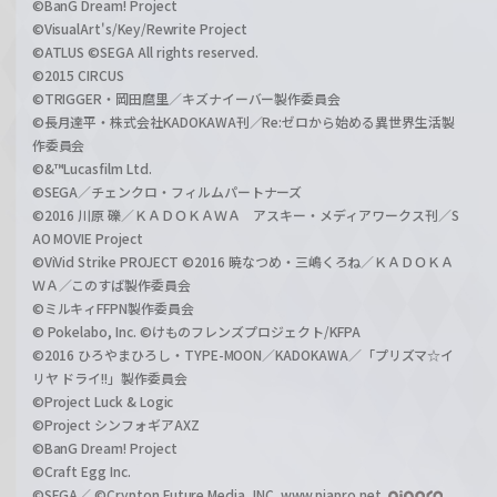
©BanG Dream! Project
©VisualArt's/Key/Rewrite Project
©ATLUS ©SEGA All rights reserved.
©2015 CIRCUS
©TRIGGER・岡田麿里／キズナイーバー製作委員会
©長月達平・株式会社KADOKAWA刊／Re:ゼロから始める異世界生活製
作委員会
©&™Lucasfilm Ltd.
©SEGA／チェンクロ・フィルムパートナーズ
©2016 川原 礫／ＫＡＤＯＫＡＷＡ アスキー・メディアワークス刊／S
AO MOVIE Project
©ViVid Strike PROJECT ©2016 暁なつめ・三嶋くろね／ＫＡＤＯＫＡ
ＷＡ／このすば製作委員会
©ミルキィFFPN製作委員会
© Pokelabo, Inc. ©けものフレンズプロジェクト/KFPA
©2016 ひろやまひろし・TYPE-MOON／KADOKAWA／「プリズマ☆イ
リヤ ドライ!!」製作委員会
©Project Luck & Logic
©Project シンフォギアAXZ
©BanG Dream! Project
©Craft Egg Inc.
©SEGA／ ©Crypton Future Media, INC. www.piapro.net