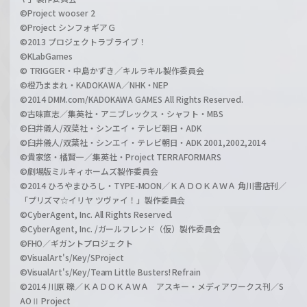
©Project wooser 2
©Project シンフォギアＧ
©2013 プロジェクトラブライブ！
©KLabGames
© TRIGGER・中島かずき／キルラキル製作委員会
©橙乃ままれ・KADOKAWA／NHK・NEP
©2014 DMM.com/KADOKAWA GAMES All Rights Reserved.
©古味直志／集英社・アニプレックス・シャフト・MBS
©臼井儀人/双葉社・シンエイ・テレビ朝日・ADK
©臼井儀人/双葉社・シンエイ・テレビ朝日・ADK 2001,2002,2014
©貴家悠・橘賢一／集英社・Project TERRAFORMARS
©劇場版ミルキィホームズ製作委員会
©2014 ひろやまひろし・TYPE-MOON／ＫＡＤＯＫＡＷＡ 角川書店刊／
「プリズマ☆イリヤ ツヴァイ！」製作委員会
©CyberAgent, Inc. All Rights Reserved.
©CyberAgent, Inc. /ガールフレンド（仮）製作委員会
©FHO／ギガントプロジェクト
©VisualArt's/Key/SProject
©VisualArt's/Key/Team Little Busters! Refrain
©2014 川原 礫／ＫＡＤＯＫＡＷＡ アスキー・メディアワークス刊／S
AOⅡ Project