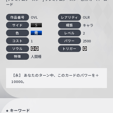
ード
OVL
OLR
作品番号
レアリティ
キャラ
サイド
種類
2
色
レベル
1
2500
コスト
パワー
ソウル
トリガー
人間種
特徴
【永】 あなたのターン中、このカードのパワーを＋
10000。
キーワード