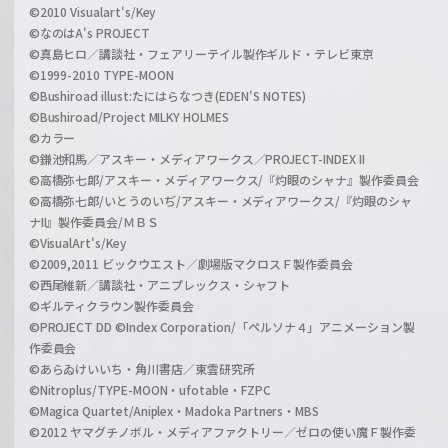
©2010 Visualart's/Key
©なのはA's PROJECT
©真島ヒロ／講談社・フェアリーテイル製作ギルド・テレビ東京
©1999-2010 TYPE-MOON
©Bushiroad illust:たにはらなつき(EDEN'S NOTES)
©Bushiroad/Project MILKY HOLMES
©カラー
©鎌池和馬／アスキー・メディアワークス／PROJECT-INDEX II
©高橋弥七郎/アスキー・メディアワークス/『灼眼のシャナ』製作委員会
©高橋弥七郎/いとうのいぢ/アスキー・メディアワークス/『灼眼のシャ
ナII』製作委員会/ＭＢＳ
©VisualArt's/Key
©2009,2011 ビックウエスト／劇場版マクロスＦ製作委員会
©西尾維新／講談社・アニプレックス・シャフト
©ギルティクラウン製作委員会
©PROJECT DD ©Index Corporation/「ペルソナ４」アニメーション製
作委員会
©あらゐけいいち・角川書店／東雲研究所
©Nitroplus/TYPE-MOON・ufotable・FZPC
©Magica Quartet/Aniplex・Madoka Partners・MBS
©2012 ヤマグチノボル・メディアファクトリー／ゼロの使い魔Ｆ製作委