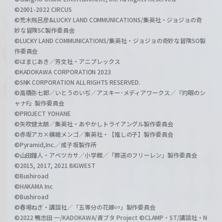
©2001-2022 CIRCUS
©荒木飛呂彦&LUCKY LAND COMMUNICATIONS/集英社・ジョジョの奇
妙な冒険SC製作委員会
©LUCKY LAND COMMUNICATIONS/集英社・ジョジョの奇妙な冒険SO製
作委員会
©はまじあき／芳文社・アニプレックス
©KADOKAWA CORPORATION 2023
©SNK CORPORATION ALL RIGHTS RESERVED.
©高橋弥七郎／いとうのいぢ／アスキー･メディアワークス／『灼眼のシ
ャナF』製作委員会
©PROJECT YOHANE
©矢吹健太朗／集英社・あやかしトライアングル製作委員会
©赤坂アカ×横槍メンゴ／集英社・【推しの子】製作委員会
©Pyramid,Inc.／成子坂製作所
©山田鐘人・アベツカサ／小学館／「葬送のフリーレン」製作委員会
©2015, 2017, 2021 BIGWEST
©Bushiroad
©HAKAMA Inc
©Bushiroad
©春場ねぎ・講談社／「五等分の花嫁∽」製作委員会
©2022 鴨志田 一/KADOKAWA/青ブタ Project ©CLAMP・ST/講談社・N