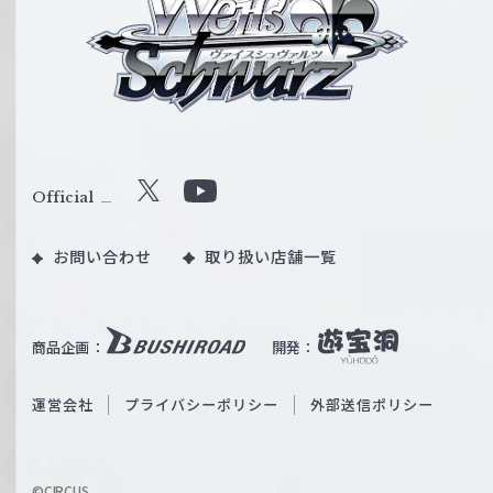
イ
ス
シ
ュ
ヴ
ァ
ル
Official
X
Y
ツ
o
｜
お問い合わせ
取り扱い店舗一覧
u
W
T
e
u
i
b
商品企画：
開発：
ß
e
S
O
運営会社
プライバシーポリシー
外部送信ポリシー
c
f
h
f
w
i
a
©CIRCUS