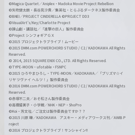
©Magica Quartet／Aniplex・Madoka Movie Project Rebellion
©矢吹健太朗・長谷見沙貴／集英社・とらぶるダークネス製作委員会
©BNEI／PROJECT CINDERELLA ©PROJECT DD3
©VisualArt's/Key/Charlotte Project
©諫山創・講談社／「進撃の巨人」製作委員会
©Project シンフォギアＧＸ
©2015 プロジェクトラブライブ！ムービー
©2015 DMM.com POWERCHORD STUDIO / C2 / KADOKAWA All Rights
Reserved.
© 2014, 2015 SQUARE ENIX CO., LTD. All Rights Reserved.
©TYPE-MOON・ufotable・FSNPC
©2015 ひろやまひろし・TYPE-MOON／KADOKAWA／「プリズマ☆イ
リヤ ツヴァイ ヘルツ！」製作委員会
©2016 DMM.com POWERCHORD STUDIO / C2 / KADOKAWA All Rights
Reserved.
©赤塚不二夫／おそ松さん製作委員会
©高橋留美子・小学館／NHK・NEP・ShoPro
©Koi・芳文社／ご注文は製作委員会ですか？？
©2015 川原 礫／KADOKAWA アスキー・メディアワークス刊／AWIB P
roject
©2016 プロジェクトラブライブ！サンシャイン!!