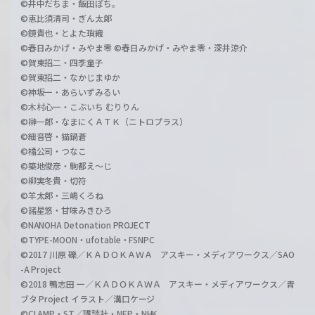
©井中だちま・飯田ぽち。
©恵比須清司・ぎん太郎
©鏡貴也・とよた瑣織
©春日みかげ・みやま零 ©春日みかげ・みやま零・深井涼介
©賀東招二・四季童子
©賀東招二・なかじまゆか
©神坂一・あらいずみるい
©木村心一・こぶいち むりりん
©榊一郎・なまにくＡＴＫ（ニトロプラス）
©細音啓・猫鍋蒼
©橘公司・つなこ
©築地俊彦・駒都え～じ
©柳実冬貴・切符
©羊太郎・三嶋くろね
©諸星悠・甘味みきひろ
©NANOHA Detonation PROJECT
©TYPE-MOON・ufotable・FSNPC
©2017 川原 礫／ＫＡＤＯＫＡＷＡ アスキー・メディアワークス／SAO
-A Project
©2018 鴨志田 一／ＫＡＤＯＫＡＷＡ アスキー・メディアワークス／青
ブタ Project イラスト／溝口ケージ
©CLAMP・ST／講談社・NEP・NHK