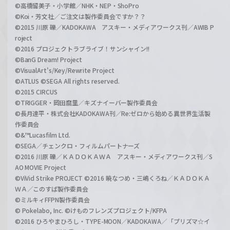
©高橋留美子・小学館／NHK・NEP・ShoPro
©Koi・芳文社／ご注文は製作委員会ですか？？
©2015 川原 礫／KADOKAWA アスキー・メディアワークス刊／AWIB P
roject
©2016 プロジェクトラブライブ！サンシャイン!!
©BanG Dream! Project
©VisualArt's/Key/Rewrite Project
©ATLUS ©SEGA All rights reserved.
©2015 CIRCUS
©TRIGGER・岡田麿里／キズナイーバー製作委員会
©長月達平・株式会社KADOKAWA刊／Re:ゼロから始める異世界生活製
作委員会
©&™Lucasfilm Ltd.
©SEGA／チェンクロ・フィルムパートナーズ
©2016 川原 礫／ＫＡＤＯＫＡＷＡ アスキー・メディアワークス刊／S
AO MOVIE Project
©ViVid Strike PROJECT ©2016 暁なつめ・三嶋くろね／ＫＡＤＯＫＡ
ＷＡ／このすば製作委員会
©ミルキィFFPN製作委員会
© Pokelabo, Inc. ©けものフレンズプロジェクト/KFPA
©2016 ひろやまひろし・TYPE-MOON／KADOKAWA／「プリズマ☆イ