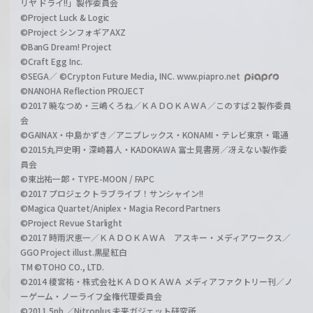
リヤ ドライ!!」製作委員会
©Project Luck & Logic
©Project シンフォギアAXZ
©BanG Dream! Project
©Craft Egg Inc.
©SEGA／ ©Crypton Future Media, INC. www.piapro.net
©NANOHA Reflection PROJECT
©2017 暁なつめ・三嶋くろね／ＫＡＤＯＫＡＷＡ／このすば２製作委員
会
©GAINAX・中島かずき／アニプレックス・KONAMI・テレビ東京・電通
©2015丸戸史明・深崎暮人・KADOKAWA 富士見書房／冴えない製作委
員会
©東出祐一郎・TYPE-MOON / FAPC
©2017 プロジェクトラブライブ！サンシャイン!!
©Magica Quartet/Aniplex・Magia Record Partners
©Project Revue Starlight
©2017 時雨沢恵一／ＫＡＤＯＫＡＷＡ アスキー・メディアワークス／
GGO Project illust.黒星紅白
TM ©TOHO CO., LTD.
©2014 榎宮祐・株式会社ＫＡＤＯＫＡＷＡ メディアファクトリー刊／ノ
ーゲーム・ノーライフ全権代理委員会
©2011 5pb.／Nitroplus 未来ガジェット研究所