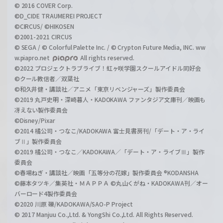
© 2016 COVER Corp.
©D_CIDE TRAUMEREI PROJECT
©CIRCUS/ ©HIKOSEN
©2001-2021 CIRCUS
© SEGA / © Colorful Palette Inc. / © Crypton Future Media, INC. ww
w.piapro.net
All rights reserved.
©2022 プロジェクトラブライブ！虹ヶ咲学園スクールアイドル同好会
©クール教信者／双葉社
©和久井健・講談社／アニメ「東京リベンジャーズ」製作委員会
©2019 丸戸史明・深崎暮人・KADOKAWA ファンタジア文庫刊／映画も
冴えない製作委員会
©Disney/Pixar
©2014 橘公司・つなこ/KADOKAWA 富士見書房刊/「デート・ア・ライ
ブⅡ」製作委員会
©2019 橘公司・つなこ／KADOKAWA／「デート・ア・ライブⅢ」製作
委員会
©春場ねぎ・講談社／映画「五等分の花嫁」製作委員会 ®KODANSHA
©藤本タツキ／集英社・ＭＡＰＰＡ ©丸山くがね・KADOKAWA刊／オー
バーロード4製作委員会
©2020 川原 礫/KADOKAWA/SAO-P Project
© 2017 Manjuu Co.,Ltd. & YongShi Co.,Ltd. All Rights Reserved.