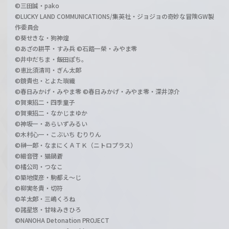
©三田誠・pako
©LUCKY LAND COMMUNICATIONS/集英社・ジョジョの奇妙な冒険GW製
作委員会
©葵せきな・狗神煌
©あざの耕平・すみ兵 ©石踏一榮・みやま零
©井中だちま・飯田ぽち。
©恵比須清司・ぎん太郎
©鏡貴也・とよた瑣織
©春日みかげ・みやま零 ©春日みかげ・みやま零・深井涼介
©賀東招二・四季童子
©賀東招二・なかじまゆか
©神坂一・あらいずみるい
©木村心一・こぶいち むりりん
©榊一郎・なまにくＡＴＫ（ニトロプラス）
©細音啓・猫鍋蒼
©橘公司・つなこ
©築地俊彦・駒都え～じ
©柳実冬貴・切符
©羊太郎・三嶋くろね
©諸星悠・甘味みきひろ
©NANOHA Detonation PROJECT