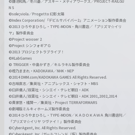
©鎌池和馬／冬川基／アスキー・メディアワークス／PROJECT-RAILGU
N S
©sole;viola／Progetto 幻影太陽
©Index Corporation/「デビルサバイバー2」アニメーション製作委員会
©2013 ひろやまひろし・TYPE-MOON・角川書店／「プリズマ☆イリ
ヤ」製作委員会
©Project wooser 2
©Project シンフォギアＧ
©2013 プロジェクトラブライブ！
©KLabGames
© TRIGGER・中島かずき／キルラキル製作委員会
©橙乃ままれ・KADOKAWA／NHK・NEP
©2014 DMM.com/KADOKAWA GAMES All Rights Reserved.
©古味直志／集英社・アニプレックス・シャフト・MBS
©臼井儀人/双葉社・シンエイ・テレビ朝日・ADK
©臼井儀人/双葉社・シンエイ・テレビ朝日・ADK 2001,2002,2014
©貴家悠・橘賢一／集英社・Project TERRAFORMARS
©劇場版ミルキィホームズ製作委員会
©2014 ひろやまひろし・TYPE-MOON／ＫＡＤＯＫＡＷＡ 角川書店刊／
「プリズマ☆イリヤ ツヴァイ！」製作委員会
©CyberAgent, Inc. All Rights Reserved.
©CyberAgent, Inc. /ガールフレンド（仮）製作委員会