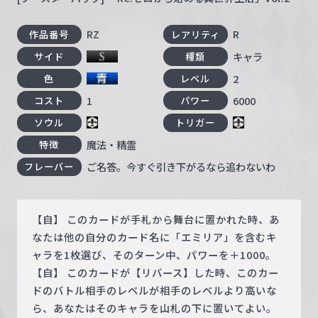
RZ
R
作品番号
レアリティ
キャラ
サイド
種類
2
色
レベル
1
6000
コスト
パワー
ソウル
トリガー
魔法・精霊
特徴
ご名答。今すぐ引き下がるなら追わないわ
フレーバー
【自】 このカードが手札から舞台に置かれた時、あ
なたは他の自分のカード名に「エミリア」を含むキ
ャラを1枚選び、そのターン中、パワーを＋1000。
【自】 このカードが【リバース】した時、このカー
ドのバトル相手のレベルが相手のレベルより高いな
ら、あなたはそのキャラを山札の下に置いてよい。