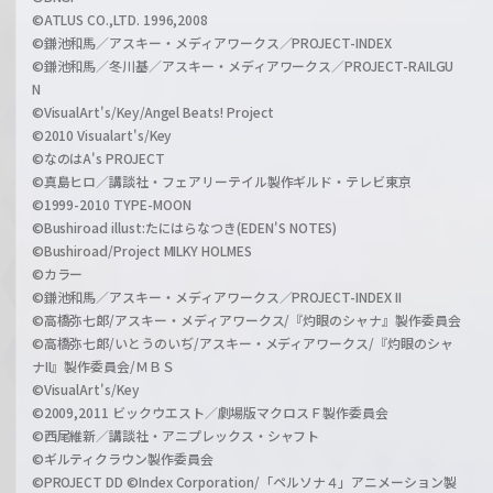
©ATLUS CO.,LTD. 1996,2008
©鎌池和馬／アスキー・メディアワークス／PROJECT-INDEX
©鎌池和馬／冬川基／アスキー・メディアワークス／PROJECT-RAILGU
N
©VisualArt's/Key/Angel Beats! Project
©2010 Visualart's/Key
©なのはA's PROJECT
©真島ヒロ／講談社・フェアリーテイル製作ギルド・テレビ東京
©1999-2010 TYPE-MOON
©Bushiroad illust:たにはらなつき(EDEN'S NOTES)
©Bushiroad/Project MILKY HOLMES
©カラー
©鎌池和馬／アスキー・メディアワークス／PROJECT-INDEX II
©高橋弥七郎/アスキー・メディアワークス/『灼眼のシャナ』製作委員会
©高橋弥七郎/いとうのいぢ/アスキー・メディアワークス/『灼眼のシャ
ナII』製作委員会/ＭＢＳ
©VisualArt's/Key
©2009,2011 ビックウエスト／劇場版マクロスＦ製作委員会
©西尾維新／講談社・アニプレックス・シャフト
©ギルティクラウン製作委員会
©PROJECT DD ©Index Corporation/「ペルソナ４」アニメーション製