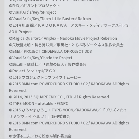
©FHO／ギガントプロジェクト
©VisualArt's/Key/SProject
©VisualArt's/Key/Team Little Busters! Refrain
©2014 川原 礫／ＫＡＤＯＫＡＷＡ アスキー・メディアワークス刊／S
AOⅡ Project
©Magica Quartet／Aniplex・Madoka Movie Project Rebellion
©矢吹健太朗・長谷見沙貴／集英社・とらぶるダークネス製作委員会
©BNEI／PROJECT CINDERELLA ©PROJECT DD3
©VisualArt's/Key/Charlotte Project
©諫山創・講談社／「進撃の巨人」製作委員会
©Project シンフォギアＧＸ
©2015 プロジェクトラブライブ！ムービー
©2015 DMM.com POWERCHORD STUDIO / C2 / KADOKAWA All Rights
Reserved.
© 2014, 2015 SQUARE ENIX CO., LTD. All Rights Reserved.
©TYPE-MOON・ufotable・FSNPC
©2015 ひろやまひろし・TYPE-MOON／KADOKAWA／「プリズマ☆イ
リヤ ツヴァイ ヘルツ！」製作委員会
©2016 DMM.com POWERCHORD STUDIO / C2 / KADOKAWA All Rights
Reserved.
©赤塚不二夫／おそ松さん製作委員会