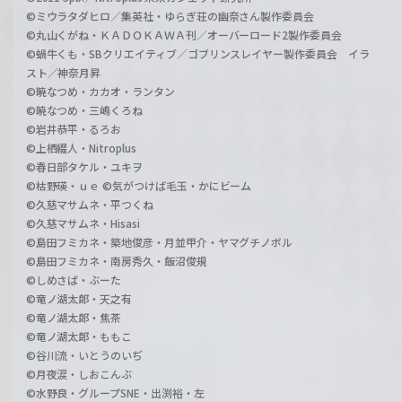
©ミウラタダヒロ／集英社・ゆらぎ荘の幽奈さん製作委員会
©丸山くがね・ＫＡＤＯＫＡＷＡ刊／オーバーロード2製作委員会
©蝸牛くも・SBクリエイティブ／ゴブリンスレイヤー製作委員会 イラ
スト／神奈月昇
©暁なつめ・カカオ・ランタン
©暁なつめ・三嶋くろね
©岩井恭平・るろお
©上栖綴人・Nitroplus
©春日部タケル・ユキヲ
©枯野瑛・ｕｅ ©気がつけば毛玉・かにビーム
©久慈マサムネ・平つくね
©久慈マサムネ・Hisasi
©島田フミカネ・築地俊彦・月並甲介・ヤマグチノボル
©島田フミカネ・南房秀久・飯沼俊規
©しめさば・ぶーた
©竜ノ湖太郎・天之有
©竜ノ湖太郎・焦茶
©竜ノ湖太郎・ももこ
©谷川流・いとうのいぢ
©月夜涙・しおこんぶ
©水野良・グループSNE・出渕裕・左