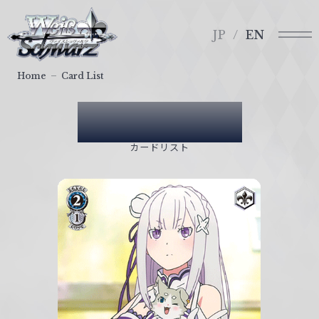
メ
ヴ
ニ
ァ
JP
EN
ュ
イ
ー
ス
Home
Card List
シ
ュ
Card List
ヴ
ァ
カードリスト
ル
ツ
｜
W
e
i
ß
S
c
h