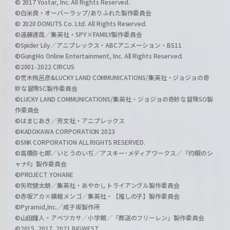
© 2017 Yostar, Inc. All Rights Reserved.
©白米良・オーバーラップ/ありふれた製作委員会
© 2020 DONUTS Co. Ltd. All Rights Reserved.
©遠藤達哉／集英社・SPY×FAMILY製作委員会
©Spider Lily／アニプレックス・ABCアニメーション・BS11
©GungHo Online Entertainment, Inc. All Rights Reserved.
©2001-2022 CIRCUS
©荒木飛呂彦&LUCKY LAND COMMUNICATIONS/集英社・ジョジョの奇
妙な冒険SC製作委員会
©LUCKY LAND COMMUNICATIONS/集英社・ジョジョの奇妙な冒険SO製
作委員会
©はまじあき／芳文社・アニプレックス
©KADOKAWA CORPORATION 2023
©SNK CORPORATION ALL RIGHTS RESERVED.
©高橋弥七郎／いとうのいぢ／アスキー･メディアワークス／『灼眼のシ
ャナF』製作委員会
©PROJECT YOHANE
©矢吹健太朗／集英社・あやかしトライアングル製作委員会
©赤坂アカ×横槍メンゴ／集英社・【推しの子】製作委員会
©Pyramid,Inc.／成子坂製作所
©山田鐘人・アベツカサ／小学館／「葬送のフリーレン」製作委員会
©2015, 2017, 2021 BIGWEST