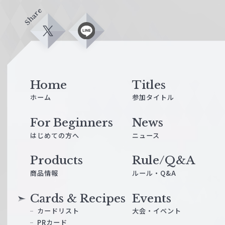
Share
X
L
i
n
e
Home
Titles
ホーム
参加タイトル
For Beginners
News
はじめての方へ
ニュース
Products
Rule/Q&A
商品情報
ルール・Q&A
Cards & Recipes
Events
カードリスト
大会・イベント
PRカード