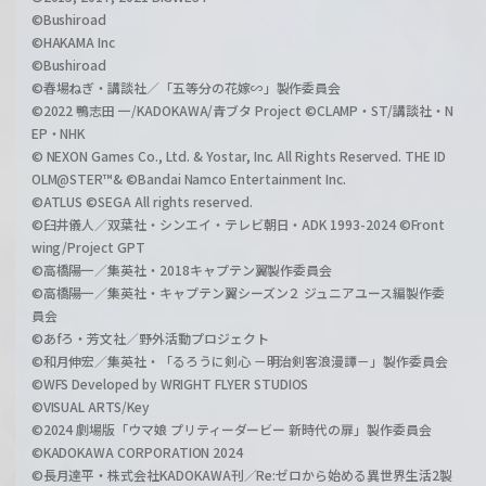
©Bushiroad
©HAKAMA Inc
©Bushiroad
©春場ねぎ・講談社／「五等分の花嫁∽」製作委員会
©2022 鴨志田 一/KADOKAWA/青ブタ Project ©CLAMP・ST/講談社・N
EP・NHK
© NEXON Games Co., Ltd. & Yostar, Inc. All Rights Reserved. THE ID
OLM@STER™& ©Bandai Namco Entertainment Inc.
©ATLUS ©SEGA All rights reserved.
©臼井儀人／双葉社・シンエイ・テレビ朝日・ADK 1993-2024 ©Front
wing/Project GPT
©高橋陽一／集英社・2018キャプテン翼製作委員会
©高橋陽一／集英社・キャプテン翼シーズン２ ジュニアユース編製作委
員会
©あfろ・芳文社／野外活動プロジェクト
©和月伸宏／集英社・「るろうに剣心 －明治剣客浪漫譚－」製作委員会
©WFS Developed by WRIGHT FLYER STUDIOS
©VISUAL ARTS/Key
©2024 劇場版「ウマ娘 プリティーダービー 新時代の扉」製作委員会
©KADOKAWA CORPORATION 2024
©長月達平・株式会社KADOKAWA刊／Re:ゼロから始める異世界生活2製