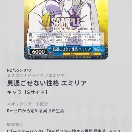
w
a
r
z
RZ/S55-070
ミスゴセナイセイカツエミリア
見過ごせない性格 エミリア
キャラ【Sサイド】
ネオスタンダード区分
Re:ゼロから始める異世界生活
収録商品
[ブースターパック] 「Re:ゼロから始める異世界生活」Vol.2