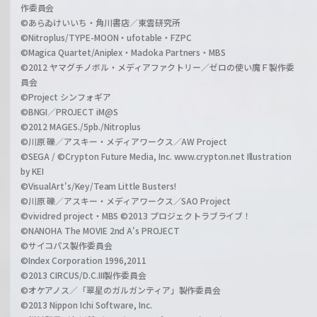
作委員会
©あらゐけいいち・角川書店／東雲研究所
©Nitroplus/TYPE-MOON・ufotable・FZPC
©Magica Quartet/Aniplex・Madoka Partners・MBS
©2012 ヤマグチノボル・メディアファクトリー／ゼロの使い魔Ｆ製作委
員会
©Project シンフォギア
©BNGI／PROJECT iM@S
©2012 MAGES./5pb./Nitroplus
©川原 礫／アスキー・メディアワークス／AW Project
©SEGA / ©Crypton Future Media, Inc. www.crypton.net Illustration
by KEI
©VisualArt's/Key/Team Little Busters!
©川原 礫／アスキー・メディアワークス／SAO Project
©vividred project・MBS ©2013 プロジェクトラブライブ！
©NANOHA The MOVIE 2nd A's PROJECT
©サイコパス製作委員会
©Index Corporation 1996,2011
©2013 CIRCUS/D.C.III製作委員会
©オケアノス／「翠星のガルガンティア」製作委員会
©2013 Nippon Ichi Software, Inc.