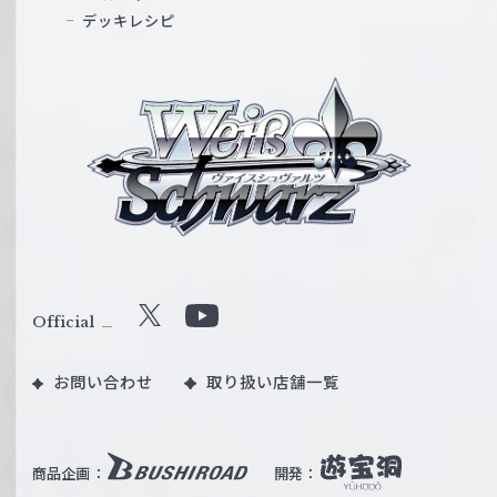
デッキレシピ
ヴ
ァ
イ
ス
シ
ュ
ヴ
ァ
ル
Official
X
Y
ツ
o
｜
お問い合わせ
取り扱い店舗一覧
u
W
T
e
u
i
b
商品企画：
開発：
ß
e