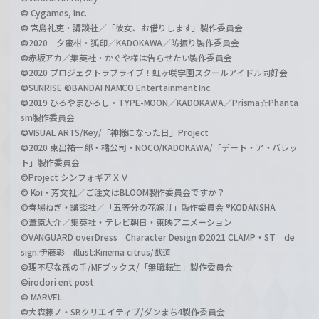
© Cygames, Inc.
© 宮島礼吏・講談社／「彼女、お借りします」製作委員会
©2020 夕蜜柑・狐印／KADOKAWA／防振り製作委員会
©赤坂アカ／集英社・かぐや様は告らせたい製作委員会
©2020 プロジェクトラブライブ！虹ヶ咲学園スクールアイドル同好会
©SUNRISE ©BANDAI NAMCO Entertainment Inc.
©2019 ひろやまひろし・TYPE-MOON／KADOKAWA／Prisma☆Phanta
sm製作委員会
©VISUAL ARTS/Key/「神様になった日」Project
©2020 東出祐一郎・橘公司・NOCO/KADOKAWA/「デート・ア・バレッ
ト」製作委員会
©Project シンフォギアＸＶ
© Koi・芳文社／ご注文はBLOOM製作委員会ですか？
©春場ねぎ・講談社／「五等分の花嫁∬」製作委員会 ®KODANSHA
©葦原大介／集英社・テレビ朝日・東映アニメーション
©VANGUARD overDress Character Design ©2021 CLAMP・ST de
sign:伊藤彰 illust:Kinema citrus/獣道
©理不尽な孫の手/MFブックス/「無職転生」製作委員会
©irodori ent post
© MARVEL
©大森藤ノ・SBクリエイティブ/ダンまち4製作委員会