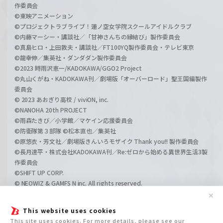
作委員会
©東映アニメーション
©プロジェクトラブライブ！蓮ノ空女学院スクールアイドルクラブ
©内藤マーシー・講談社／「甘神さんちの縁結び」製作委員会
©真島ヒロ・上田敦夫・講談社／FT100YQ製作委員会・テレビ東京
©龍幸伸／集英社・ダンダダン製作委員会
©2023 時雨沢恵一/KADOKAWA/GGO2 Project
©丸山くがね・KADOKAWA刊／劇場版「オーバーロード」聖王国編製作
委員会
© 2023 あおぎり高校 / viviON, inc.
©NANOHA 20th PROJECT
©雨森たきび／小学館／マケイン応援委員会
©防衛隊第３部隊 ©松本直也／集英社
©原悠衣・芳文社／劇場版きんいろモザイク Thank you!! 製作委員会
©長月達平・株式会社KADOKAWA刊／Re:ゼロから始める異世界生活3製
作委員会
©SHIFT UP CORP.
© NEOWIZ & GAMFS N inc. All rights reserved.
©ATLUS. ©SEGA.
✕
©GIRLS und PANZER Projekt
This website uses cookies
©GIRLS und PANZER Film Projekt
This site uses cookies. For more details, please see our