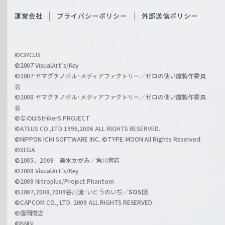
S
O
運営会社
プライバシーポリシー
外部送信ポリシー
c
f
h
f
w
i
a
©CIRCUS
c
©2007 VisualArt's/Key
r
i
©2007 ヤマグチノボル･メディアファクトリー／ゼロの使い魔製作委員
z
会
a
©2008 ヤマグチノボル･メディアファクトリー／ゼロの使い魔製作委員
l
会
C
©なのはStrikerS PROJECT
h
©ATLUS CO.,LTD.1996,2006 ALL RIGHTS RESERVED.
a
©NIPPON ICHI SOFTWARE INC. ©TYPE-MOON All Rights Reserved.
n
©SEGA
©2005、2009 美水かがみ／角川書店
n
©2008 VisualArt's/Key
e
©2009 Nitroplus/Project Phantom
l
©2007,2008,2009谷川流･いとうのいぢ／
SOS団
©CAPCOM CO., LTD. 2009 ALL RIGHTS RESERVED.
©窪岡俊之
©BNGI