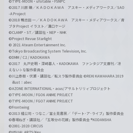
©TYPE-MOON・ufotable・FSNPC
©2017 川原 礫／ＫＡＤＯＫＡＷＡ アスキー・メディアワークス／SAO
-A Project
©2018 鴨志田 一／ＫＡＤＯＫＡＷＡ アスキー・メディアワークス／青
ブタ Project イラスト／溝口ケージ
©CLAMP・ST／講談社・NEP・NHK
©Project Revue Starlight
© 2021 Ateam Entertainment Inc.
©Tokyo Broadcasting System Television, Inc.
©DMM / C2 / KADOKAWA
©2017 丸戸史明・深崎暮人・KADOKAWA ファンタジア文庫刊／冴
えない♭な製作委員会
©川上泰樹・伏瀬・講談社／転スラ製作委員会 ©REKI KAWAHARA 2019
illust：abec
©AZONE INTERNATIONAL・acus/アサルトリリィプロジェクト
©TYPE-MOON / FGO6 ANIME PROJECT
©TYPE-MOON / FGO7 ANIME PROJECT
©Frontwing
©2013 橘公司・つなこ／富士見書房／「デート･ア･ライブ」製作委員会
©春場ねぎ・講談社／「五等分の花嫁」製作委員会 ®KODANSHA
©2001-2020 CIRCUS
©VISUAL ARTS/Key