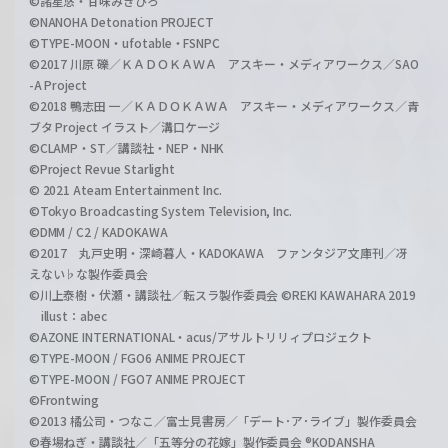
©諸星悠・甘味みきひろ
©NANOHA Detonation PROJECT
©TYPE-MOON・ufotable・FSNPC
©2017 川原 礫／ＫＡＤＯＫＡＷＡ アスキー・メディアワークス／SAO
-A Project
©2018 鴨志田 一／ＫＡＤＯＫＡＷＡ アスキー・メディアワークス／青
ブタ Project イラスト／溝口ケージ
©CLAMP・ST／講談社・NEP・NHK
©Project Revue Starlight
© 2021 Ateam Entertainment Inc.
©Tokyo Broadcasting System Television, Inc.
©DMM / C2 / KADOKAWA
©2017 丸戸史明・深崎暮人・KADOKAWA ファンタジア文庫刊／冴
えない♭な製作委員会
©川上泰樹・伏瀬・講談社／転スラ製作委員会 ©REKI KAWAHARA 2019
illust：abec
©AZONE INTERNATIONAL・acus/アサルトリリィプロジェクト
©TYPE-MOON / FGO6 ANIME PROJECT
©TYPE-MOON / FGO7 ANIME PROJECT
©Frontwing
©2013 橘公司・つなこ／富士見書房／「デート･ア･ライブ」製作委員会
©春場ねぎ・講談社／「五等分の花嫁」製作委員会 ®KODANSHA