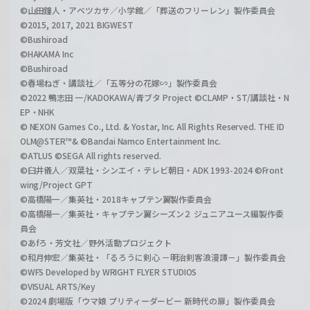
©山田鐘人・アベツカサ／小学館／「葬送のフリーレン」製作委員会
©2015, 2017, 2021 BIGWEST
©Bushiroad
©HAKAMA Inc
©Bushiroad
©春場ねぎ・講談社／「五等分の花嫁∽」製作委員会
©2022 鴨志田 一/KADOKAWA/青ブタ Project ©CLAMP・ST/講談社・N
EP・NHK
© NEXON Games Co., Ltd. & Yostar, Inc. All Rights Reserved. THE ID
OLM@STER™& ©Bandai Namco Entertainment Inc.
©ATLUS ©SEGA All rights reserved.
©臼井儀人／双葉社・シンエイ・テレビ朝日・ADK 1993-2024 ©Front
wing/Project GPT
©高橋陽一／集英社・2018キャプテン翼製作委員会
©高橋陽一／集英社・キャプテン翼シーズン２ ジュニアユース編製作委
員会
©あfろ・芳文社／野外活動プロジェクト
©和月伸宏／集英社・「るろうに剣心 －明治剣客浪漫譚－」製作委員会
©WFS Developed by WRIGHT FLYER STUDIOS
©VISUAL ARTS/Key
©2024 劇場版「ウマ娘 プリティーダービー 新時代の扉」製作委員会