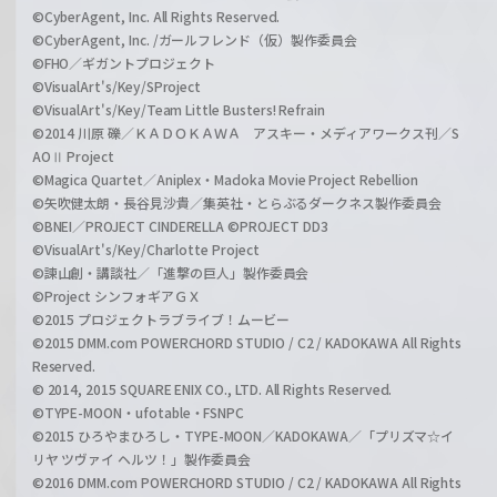
©CyberAgent, Inc. All Rights Reserved.
©CyberAgent, Inc. /ガールフレンド（仮）製作委員会
©FHO／ギガントプロジェクト
©VisualArt's/Key/SProject
©VisualArt's/Key/Team Little Busters! Refrain
©2014 川原 礫／ＫＡＤＯＫＡＷＡ アスキー・メディアワークス刊／S
AOⅡ Project
©Magica Quartet／Aniplex・Madoka Movie Project Rebellion
©矢吹健太朗・長谷見沙貴／集英社・とらぶるダークネス製作委員会
©BNEI／PROJECT CINDERELLA ©PROJECT DD3
©VisualArt's/Key/Charlotte Project
©諫山創・講談社／「進撃の巨人」製作委員会
©Project シンフォギアＧＸ
©2015 プロジェクトラブライブ！ムービー
©2015 DMM.com POWERCHORD STUDIO / C2 / KADOKAWA All Rights
Reserved.
© 2014, 2015 SQUARE ENIX CO., LTD. All Rights Reserved.
©TYPE-MOON・ufotable・FSNPC
©2015 ひろやまひろし・TYPE-MOON／KADOKAWA／「プリズマ☆イ
リヤ ツヴァイ ヘルツ！」製作委員会
©2016 DMM.com POWERCHORD STUDIO / C2 / KADOKAWA All Rights