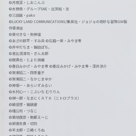
©月夜涙・しおこんぶ
©水野良・グループSNE・出渕裕・左
©三田誠・pako
©LUCKY LAND COMMUNICATIONS/集英社・ジョジョの奇妙な冒険GW製
作委員会
©葵せきな・狗神煌
©あざの耕平・すみ兵 ©石踏一榮・みやま零
©井中だちま・飯田ぽち。
©恵比須清司・ぎん太郎
©鏡貴也・とよた瑣織
©春日みかげ・みやま零 ©春日みかげ・みやま零・深井涼介
©賀東招二・四季童子
©賀東招二・なかじまゆか
©神坂一・あらいずみるい
©木村心一・こぶいち むりりん
©榊一郎・なまにくＡＴＫ（ニトロプラス）
©細音啓・猫鍋蒼
©橘公司・つなこ
©築地俊彦・駒都え～じ
©柳実冬貴・切符
©羊太郎・三嶋くろね