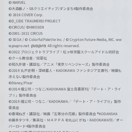
© MARVEL
©大森藤ノ・SBクリエイティブ/ダンまち4製作委員会
© 2016 COVER Corp.
©D_CIDE TRAUMEREI PROJECT
©CIRCUS/ ©HIKOSEN
©2001-2021 CIRCUS
© SEGA / © Colorful Palette Inc. / © Crypton Future Media, INC. ww
w.piapro.net
All rights reserved.
©2022 プロジェクトラブライブ！虹ヶ咲学園スクールアイドル同好会
©クール教信者／双葉社
©和久井健・講談社／アニメ「東京リベンジャーズ」製作委員会
©2019 丸戸史明・深崎暮人・KADOKAWA ファンタジア文庫刊／映画も
冴えない製作委員会
©Disney/Pixar
©2014 橘公司・つなこ/KADOKAWA 富士見書房刊/「デート・ア・ライ
ブⅡ」製作委員会
©2019 橘公司・つなこ／KADOKAWA／「デート・ア・ライブⅢ」製作
委員会
©春場ねぎ・講談社／映画「五等分の花嫁」製作委員会 ®KODANSHA
©藤本タツキ／集英社・ＭＡＰＰＡ ©丸山くがね・KADOKAWA刊／オー
バーロード4製作委員会