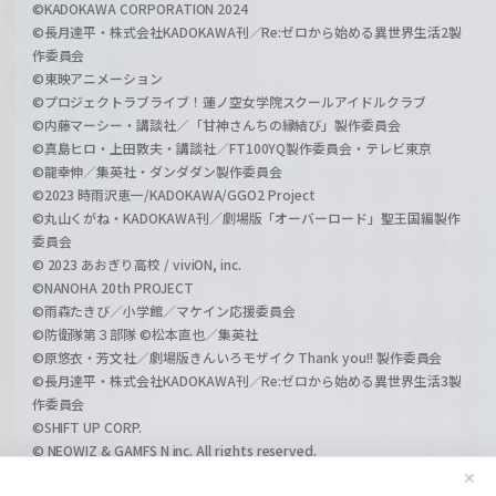
©KADOKAWA CORPORATION 2024
©長月達平・株式会社KADOKAWA刊／Re:ゼロから始める異世界生活2製
作委員会
©東映アニメーション
©プロジェクトラブライブ！蓮ノ空女学院スクールアイドルクラブ
©内藤マーシー・講談社／「甘神さんちの縁結び」製作委員会
©真島ヒロ・上田敦夫・講談社／FT100YQ製作委員会・テレビ東京
©龍幸伸／集英社・ダンダダン製作委員会
©2023 時雨沢恵一/KADOKAWA/GGO2 Project
©丸山くがね・KADOKAWA刊／劇場版「オーバーロード」聖王国編製作
委員会
© 2023 あおぎり高校 / viviON, inc.
©NANOHA 20th PROJECT
©雨森たきび／小学館／マケイン応援委員会
©防衛隊第３部隊 ©松本直也／集英社
©原悠衣・芳文社／劇場版きんいろモザイク Thank you!! 製作委員会
©長月達平・株式会社KADOKAWA刊／Re:ゼロから始める異世界生活3製
作委員会
©SHIFT UP CORP.
© NEOWIZ & GAMFS N inc. All rights reserved.
©ATLUS. ©SEGA.
✕