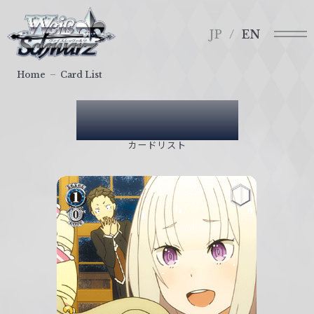
メ
ヴ
ニ
ァ
JP
EN
ュ
イ
ー
ス
Home
Card List
シ
ュ
Card List
ヴ
ァ
カードリスト
ル
ツ
｜
W
e
i
ß
S
c
h