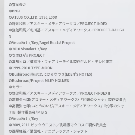
©窪岡俊之
©BNGI
©ATLUS CO.,LTD. 1996,2008
©鎌池和馬／アスキー・メディアワークス／PROJECT-INDEX
©鎌池和馬／冬川基／アスキー・メディアワークス／PROJECT-RAILGU
N
©VisualArt's/Key/Angel Beats! Project
©2010 Visualart's/Key
©なのはA's PROJECT
©真島ヒロ／講談社・フェアリーテイル製作ギルド・テレビ東京
©1999-2010 TYPE-MOON
©Bushiroad illust:たにはらなつき(EDEN'S NOTES)
©Bushiroad/Project MILKY HOLMES
©カラー
©鎌池和馬／アスキー・メディアワークス／PROJECT-INDEX II
©高橋弥七郎/アスキー・メディアワークス/『灼眼のシャナ』製作委員会
©高橋弥七郎/いとうのいぢ/アスキー・メディアワークス/『灼眼のシャ
ナII』製作委員会/ＭＢＳ
©VisualArt's/Key
©2009,2011 ビックウエスト／劇場版マクロスＦ製作委員会
©西尾維新／講談社・アニプレックス・シャフト