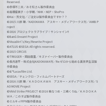
Reserved.
©赤塚不二夫／おそ松さん製作委員会
©高橋留美子・小学館／NHK・NEP・ShoPro
©Koi・芳文社／ご注文は製作委員会ですか？？
©2015 川原 礫／KADOKAWA アスキー・メディアワークス刊／AWIB P
roject
©2016 プロジェクトラブライブ！サンシャイン!!
©BanG Dream! Project
©VisualArt's/Key/Rewrite Project
©ATLUS ©SEGA All rights reserved.
©2015 CIRCUS
©TRIGGER・岡田麿里／キズナイーバー製作委員会
©長月達平・株式会社KADOKAWA刊／Re:ゼロから始める異世界生活製
作委員会
©&™Lucasfilm Ltd.
©SEGA／チェンクロ・フィルムパートナーズ
©2016 川原 礫／ＫＡＤＯＫＡＷＡ アスキー・メディアワークス刊／S
AO MOVIE Project
©ViVid Strike PROJECT ©2016 暁なつめ・三嶋くろね／ＫＡＤＯＫＡ
ＷＡ／このすば製作委員会
©ミルキィFFPN製作委員会