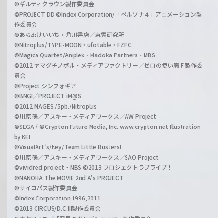
©ギルティクラウン製作委員会
©PROJECT DD ©Index Corporation/「ペルソナ４」アニメーション製
作委員会
©あらゐけいいち・角川書店／東雲研究所
©Nitroplus/TYPE-MOON・ufotable・FZPC
©Magica Quartet/Aniplex・Madoka Partners・MBS
©2012 ヤマグチノボル・メディアファクトリー／ゼロの使い魔Ｆ製作委
員会
©Project シンフォギア
©BNGI／PROJECT iM@S
©2012 MAGES./5pb./Nitroplus
©川原 礫／アスキー・メディアワークス／AW Project
©SEGA / ©Crypton Future Media, Inc. www.crypton.net Illustration
by KEI
©VisualArt's/Key/Team Little Busters!
©川原 礫／アスキー・メディアワークス／SAO Project
©vividred project・MBS ©2013 プロジェクトラブライブ！
©NANOHA The MOVIE 2nd A's PROJECT
©サイコパス製作委員会
©Index Corporation 1996,2011
©2013 CIRCUS/D.C.III製作委員会