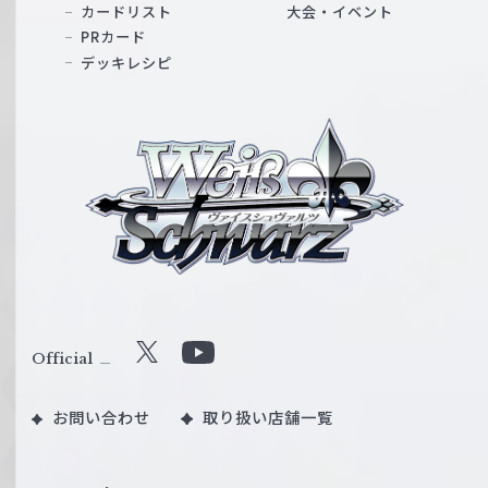
カードリスト
大会・イベント
PRカード
デッキレシピ
ヴ
ァ
イ
ス
シ
ュ
ヴ
ァ
ル
Official
X
Y
ツ
o
｜
お問い合わせ
取り扱い店舗一覧
u
W
T
e
u
i