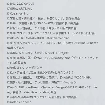
©2001-2020 CIRCUS
©VISUAL ARTS/Key
© Cygames, Inc.
© 宮島礼吏・講談社／「彼女、お借りします」製作委員会
©2020 夕蜜柑・狐印／KADOKAWA／防振り製作委員会
©赤坂アカ／集英社・かぐや様は告らせたい製作委員会
©2020 プロジェクトラブライブ！虹ヶ咲学園スクールアイドル同好会
©SUNRISE ©BANDAI NAMCO Entertainment Inc.
©2019 ひろやまひろし・TYPE-MOON／KADOKAWA／Prisma☆Phanta
sm製作委員会
©VISUAL ARTS/Key/「神様になった日」Project
©2020 東出祐一郎・橘公司・NOCO/KADOKAWA/「デート・ア・バレッ
ト」製作委員会
©Project シンフォギアＸＶ
© Koi・芳文社／ご注文はBLOOM製作委員会ですか？
©春場ねぎ・講談社／「五等分の花嫁∬」製作委員会 ®KODANSHA
©葦原大介／集英社・テレビ朝日・東映アニメーション
©VANGUARD overDress Character Design ©2021 CLAMP・ST de
sign:伊藤彰 illust:Kinema citrus/獣道
©理不尽な孫の手/MFブックス/「無職転生」製作委員会
©irodori ent post