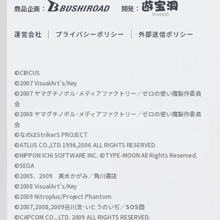
b
商品企画：
開発：
ß
e
S
O
運営会社
プライバシーポリシー
外部送信ポリシー
c
f
h
f
w
i
a
©CIRCUS
c
©2007 VisualArt's/Key
r
i
©2007 ヤマグチノボル･メディアファクトリー／ゼロの使い魔製作委員
z
会
a
©2008 ヤマグチノボル･メディアファクトリー／ゼロの使い魔製作委員
l
会
C
©なのはStrikerS PROJECT
h
©ATLUS CO.,LTD.1996,2006 ALL RIGHTS RESERVED.
a
©NIPPON ICHI SOFTWARE INC. ©TYPE-MOON All Rights Reserved.
n
©SEGA
©2005、2009 美水かがみ／角川書店
n
©2008 VisualArt's/Key
e
©2009 Nitroplus/Project Phantom
l
©2007,2008,2009谷川流･いとうのいぢ／
SOS団
©CAPCOM CO., LTD. 2009 ALL RIGHTS RESERVED.