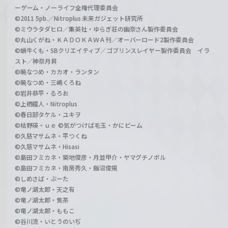
ーゲーム・ノーライフ全権代理委員会
©2011 5pb.／Nitroplus 未来ガジェット研究所
©ミウラタダヒロ／集英社・ゆらぎ荘の幽奈さん製作委員会
©丸山くがね・ＫＡＤＯＫＡＷＡ刊／オーバーロード2製作委員会
©蝸牛くも・SBクリエイティブ／ゴブリンスレイヤー製作委員会 イラ
スト／神奈月昇
©暁なつめ・カカオ・ランタン
©暁なつめ・三嶋くろね
©岩井恭平・るろお
©上栖綴人・Nitroplus
©春日部タケル・ユキヲ
©枯野瑛・ｕｅ ©気がつけば毛玉・かにビーム
©久慈マサムネ・平つくね
©久慈マサムネ・Hisasi
©島田フミカネ・築地俊彦・月並甲介・ヤマグチノボル
©島田フミカネ・南房秀久・飯沼俊規
©しめさば・ぶーた
©竜ノ湖太郎・天之有
©竜ノ湖太郎・焦茶
©竜ノ湖太郎・ももこ
©谷川流・いとうのいぢ