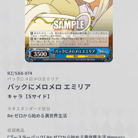
w
a
r
z
RZ/S68-074
パックニメロメロエミリア
パックにメロメロ エミリア
キャラ【Sサイド】
ネオスタンダード区分
Re:ゼロから始める異世界生活
収録商品
[ブースターパック] Re:ゼロから始める異世界生活 Memory