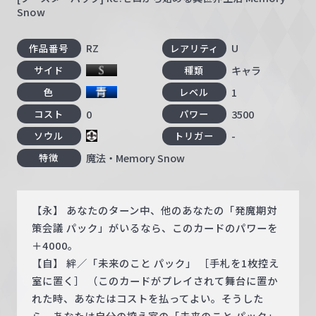
Snow
RZ
U
作品番号
レアリティ
キャラ
サイド
種類
1
色
レベル
0
3500
コスト
パワー
-
ソウル
トリガー
魔法・Memory Snow
特徴
【永】 あなたのターン中、他のあなたの「発魔期対
策会議 パック」がいるなら、このカードのパワーを
＋4000。
【自】 絆／「未来のこと パック」 ［手札を1枚控え
室に置く］ （このカードがプレイされて舞台に置か
れた時、あなたはコストを払ってよい。そうした
ら、あなたは自分の控え室の「未来のこと パック」