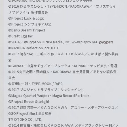
© Pokelabo, Inc. ©けものフレンズプロジェクト/KFPA
©2016 ひろやまひろし・TYPE-MOON／KADOKAWA／「プリズマ☆イ
リヤ ドライ!!」製作委員会
©Project Luck & Logic
©Project シンフォギアAXZ
©BanG Dream! Project
©Craft Egg Inc.
©SEGA／ ©Crypton Future Media, INC. www.piapro.net
©NANOHA Reflection PROJECT
©2017 暁なつめ・三嶋くろね／ＫＡＤＯＫＡＷＡ／このすば２製作委員
会
©GAINAX・中島かずき／アニプレックス・KONAMI・テレビ東京・電通
©2015丸戸史明・深崎暮人・KADOKAWA 富士見書房／冴えない製作委
員会
©東出祐一郎・TYPE-MOON / FAPC
©2017 プロジェクトラブライブ！サンシャイン!!
©Magica Quartet/Aniplex・Magia Record Partners
©Project Revue Starlight
©2017 時雨沢恵一／ＫＡＤＯＫＡＷＡ アスキー・メディアワークス／
GGO Project illust.黒星紅白
TM ©TOHO CO., LTD.
©2014 榎宮祐・株式会社ＫＡＤＯＫＡＷＡ メディアファクトリー刊／ノ