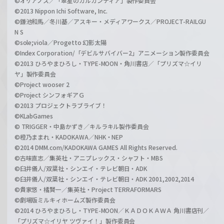
©オケアノス／「翠星のガルガンティア」製作委員会
©2013 Nippon Ichi Software, Inc.
©鎌池和馬／冬川基／アスキー・メディアワークス／PROJECT-RAILGU
N S
©sole;viola／Progetto 幻影太陽
©Index Corporation/「デビルサバイバー2」アニメーション製作委員会
©2013 ひろやまひろし・TYPE-MOON・角川書店／「プリズマ☆イリ
ヤ」製作委員会
©Project wooser 2
©Project シンフォギアＧ
©2013 プロジェクトラブライブ！
©KLabGames
© TRIGGER・中島かずき／キルラキル製作委員会
©橙乃ままれ・KADOKAWA／NHK・NEP
©2014 DMM.com/KADOKAWA GAMES All Rights Reserved.
©古味直志／集英社・アニプレックス・シャフト・MBS
©臼井儀人/双葉社・シンエイ・テレビ朝日・ADK
©臼井儀人/双葉社・シンエイ・テレビ朝日・ADK 2001,2002,2014
©貴家悠・橘賢一／集英社・Project TERRAFORMARS
©劇場版ミルキィホームズ製作委員会
©2014 ひろやまひろし・TYPE-MOON／ＫＡＤＯＫＡＷＡ 角川書店刊／
「プリズマ☆イリヤ ツヴァイ！」製作委員会