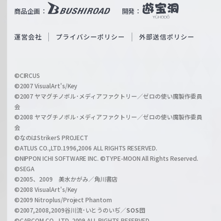
i
b
商品企画：
開発：
ß
e
S
O
運営会社
プライバシーポリシー
外部送信ポリシー
c
f
h
f
w
i
a
©CIRCUS
c
©2007 VisualArt's/Key
r
i
©2007 ヤマグチノボル･メディアファクトリー／ゼロの使い魔製作委員
z
会
a
©2008 ヤマグチノボル･メディアファクトリー／ゼロの使い魔製作委員
l
会
C
©なのはStrikerS PROJECT
h
©ATLUS CO.,LTD.1996,2006 ALL RIGHTS RESERVED.
a
©NIPPON ICHI SOFTWARE INC. ©TYPE-MOON All Rights Reserved.
n
©SEGA
©2005、2009 美水かがみ／角川書店
n
©2008 VisualArt's/Key
e
©2009 Nitroplus/Project Phantom
l
©2007,2008,2009谷川流･いとうのいぢ／
SOS団
©CAPCOM CO., LTD. 2009 ALL RIGHTS RESERVED.