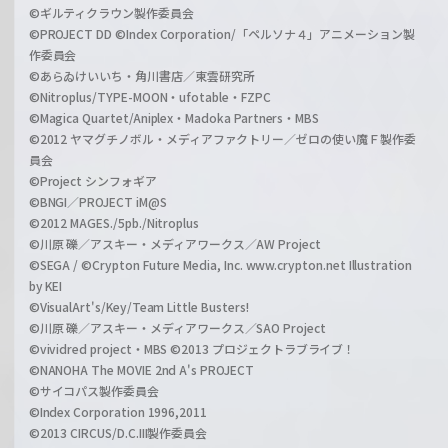
©ギルティクラウン製作委員会
©PROJECT DD ©Index Corporation/「ペルソナ４」アニメーション製
作委員会
©あらゐけいいち・角川書店／東雲研究所
©Nitroplus/TYPE-MOON・ufotable・FZPC
©Magica Quartet/Aniplex・Madoka Partners・MBS
©2012 ヤマグチノボル・メディアファクトリー／ゼロの使い魔Ｆ製作委
員会
©Project シンフォギア
©BNGI／PROJECT iM@S
©2012 MAGES./5pb./Nitroplus
©川原 礫／アスキー・メディアワークス／AW Project
©SEGA / ©Crypton Future Media, Inc. www.crypton.net Illustration
by KEI
©VisualArt's/Key/Team Little Busters!
©川原 礫／アスキー・メディアワークス／SAO Project
©vividred project・MBS ©2013 プロジェクトラブライブ！
©NANOHA The MOVIE 2nd A's PROJECT
©サイコパス製作委員会
©Index Corporation 1996,2011
©2013 CIRCUS/D.C.III製作委員会