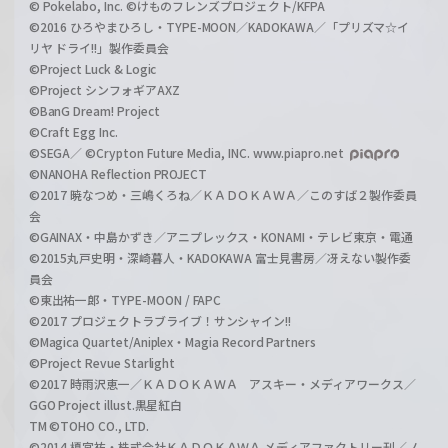
© Pokelabo, Inc. ©けものフレンズプロジェクト/KFPA
©2016 ひろやまひろし・TYPE-MOON／KADOKAWA／「プリズマ☆イ
リヤ ドライ!!」製作委員会
©Project Luck & Logic
©Project シンフォギアAXZ
©BanG Dream! Project
©Craft Egg Inc.
©SEGA／ ©Crypton Future Media, INC. www.piapro.net
©NANOHA Reflection PROJECT
©2017 暁なつめ・三嶋くろね／ＫＡＤＯＫＡＷＡ／このすば２製作委員
会
©GAINAX・中島かずき／アニプレックス・KONAMI・テレビ東京・電通
©2015丸戸史明・深崎暮人・KADOKAWA 富士見書房／冴えない製作委
員会
©東出祐一郎・TYPE-MOON / FAPC
©2017 プロジェクトラブライブ！サンシャイン!!
©Magica Quartet/Aniplex・Magia Record Partners
©Project Revue Starlight
©2017 時雨沢恵一／ＫＡＤＯＫＡＷＡ アスキー・メディアワークス／
GGO Project illust.黒星紅白
TM ©TOHO CO., LTD.
©2014 榎宮祐・株式会社ＫＡＤＯＫＡＷＡ メディアファクトリー刊／ノ