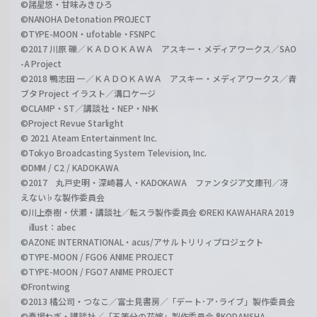
©諸星悠・甘味みきひろ
©NANOHA Detonation PROJECT
©TYPE-MOON・ufotable・FSNPC
©2017 川原 礫／ＫＡＤＯＫＡＷＡ アスキー・メディアワークス／SAO
-A Project
©2018 鴨志田 一／ＫＡＤＯＫＡＷＡ アスキー・メディアワークス／青
ブタ Project イラスト／溝口ケージ
©CLAMP・ST／講談社・NEP・NHK
©Project Revue Starlight
© 2021 Ateam Entertainment Inc.
©Tokyo Broadcasting System Television, Inc.
©DMM / C2 / KADOKAWA
©2017 丸戸史明・深崎暮人・KADOKAWA ファンタジア文庫刊／冴
えない♭な製作委員会
©川上泰樹・伏瀬・講談社／転スラ製作委員会 ©REKI KAWAHARA 2019
illust：abec
©AZONE INTERNATIONAL・acus/アサルトリリィプロジェクト
©TYPE-MOON / FGO6 ANIME PROJECT
©TYPE-MOON / FGO7 ANIME PROJECT
©Frontwing
©2013 橘公司・つなこ／富士見書房／「デート･ア･ライブ」製作委員会
©春場ねぎ・講談社／「五等分の花嫁」製作委員会 ®KODANSHA