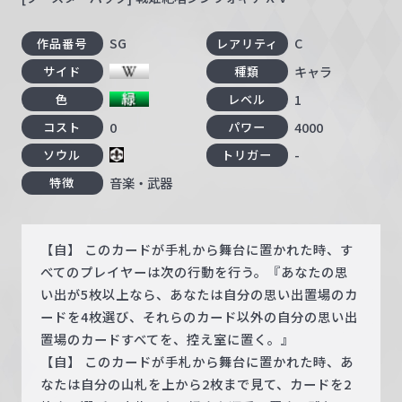
SG
C
作品番号
レアリティ
キャラ
サイド
種類
1
色
レベル
0
4000
コスト
パワー
-
ソウル
トリガー
音楽・武器
特徴
【自】 このカードが手札から舞台に置かれた時、す
べてのプレイヤーは次の行動を行う。『あなたの思
い出が5枚以上なら、あなたは自分の思い出置場のカ
ードを4枚選び、それらのカード以外の自分の思い出
置場のカードすべてを、控え室に置く。』
【自】 このカードが手札から舞台に置かれた時、あ
なたは自分の山札を上から2枚まで見て、カードを2