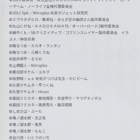
ーゲーム・ノーライフ全権代理委員会
©2011 5pb.／Nitroplus 未来ガジェット研究所
©ミウラタダヒロ／集英社・ゆらぎ荘の幽奈さん製作委員会
©丸山くがね・ＫＡＤＯＫＡＷＡ刊／オーバーロード2製作委員会
©蝸牛くも・SBクリエイティブ／ゴブリンスレイヤー製作委員会 イラ
スト／神奈月昇
©暁なつめ・カカオ・ランタン
©暁なつめ・三嶋くろね
©岩井恭平・るろお
©上栖綴人・Nitroplus
©春日部タケル・ユキヲ
©枯野瑛・ｕｅ ©気がつけば毛玉・かにビーム
©久慈マサムネ・平つくね
©久慈マサムネ・Hisasi
©島田フミカネ・築地俊彦・月並甲介・ヤマグチノボル
©島田フミカネ・南房秀久・飯沼俊規
©しめさば・ぶーた
©竜ノ湖太郎・天之有
©竜ノ湖太郎・焦茶
©竜ノ湖太郎・ももこ
©谷川流・いとうのいぢ