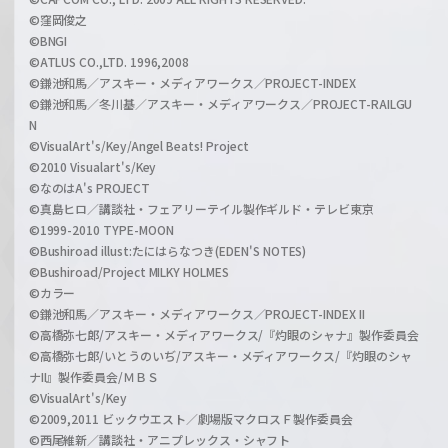
©窪岡俊之
©BNGI
©ATLUS CO.,LTD. 1996,2008
©鎌池和馬／アスキー・メディアワークス／PROJECT-INDEX
©鎌池和馬／冬川基／アスキー・メディアワークス／PROJECT-RAILGU
N
©VisualArt's/Key/Angel Beats! Project
©2010 Visualart's/Key
©なのはA's PROJECT
©真島ヒロ／講談社・フェアリーテイル製作ギルド・テレビ東京
©1999-2010 TYPE-MOON
©Bushiroad illust:たにはらなつき(EDEN'S NOTES)
©Bushiroad/Project MILKY HOLMES
©カラー
©鎌池和馬／アスキー・メディアワークス／PROJECT-INDEX II
©高橋弥七郎/アスキー・メディアワークス/『灼眼のシャナ』製作委員会
©高橋弥七郎/いとうのいぢ/アスキー・メディアワークス/『灼眼のシャ
ナII』製作委員会/ＭＢＳ
©VisualArt's/Key
©2009,2011 ビックウエスト／劇場版マクロスＦ製作委員会
©西尾維新／講談社・アニプレックス・シャフト