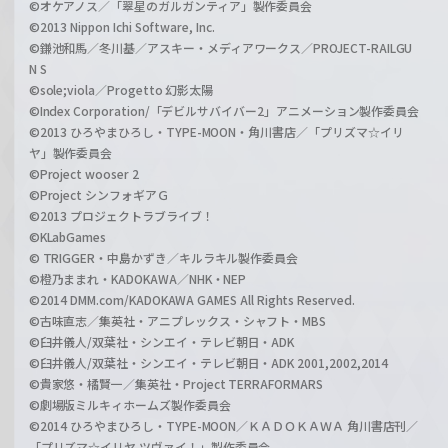
©オケアノス／「翠星のガルガンティア」製作委員会
©2013 Nippon Ichi Software, Inc.
©鎌池和馬／冬川基／アスキー・メディアワークス／PROJECT-RAILGU
N S
©sole;viola／Progetto 幻影太陽
©Index Corporation/「デビルサバイバー2」アニメーション製作委員会
©2013 ひろやまひろし・TYPE-MOON・角川書店／「プリズマ☆イリ
ヤ」製作委員会
©Project wooser 2
©Project シンフォギアＧ
©2013 プロジェクトラブライブ！
©KLabGames
© TRIGGER・中島かずき／キルラキル製作委員会
©橙乃ままれ・KADOKAWA／NHK・NEP
©2014 DMM.com/KADOKAWA GAMES All Rights Reserved.
©古味直志／集英社・アニプレックス・シャフト・MBS
©臼井儀人/双葉社・シンエイ・テレビ朝日・ADK
©臼井儀人/双葉社・シンエイ・テレビ朝日・ADK 2001,2002,2014
©貴家悠・橘賢一／集英社・Project TERRAFORMARS
©劇場版ミルキィホームズ製作委員会
©2014 ひろやまひろし・TYPE-MOON／ＫＡＤＯＫＡＷＡ 角川書店刊／
「プリズマ☆イリヤ ツヴァイ！」製作委員会