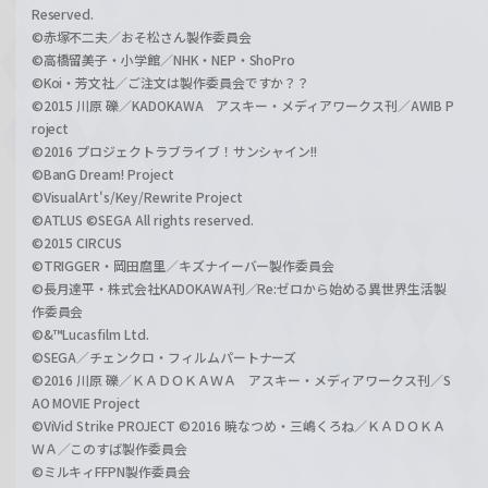
Reserved.
©赤塚不二夫／おそ松さん製作委員会
©高橋留美子・小学館／NHK・NEP・ShoPro
©Koi・芳文社／ご注文は製作委員会ですか？？
©2015 川原 礫／KADOKAWA アスキー・メディアワークス刊／AWIB P
roject
©2016 プロジェクトラブライブ！サンシャイン!!
©BanG Dream! Project
©VisualArt's/Key/Rewrite Project
©ATLUS ©SEGA All rights reserved.
©2015 CIRCUS
©TRIGGER・岡田麿里／キズナイーバー製作委員会
©長月達平・株式会社KADOKAWA刊／Re:ゼロから始める異世界生活製
作委員会
©&™Lucasfilm Ltd.
©SEGA／チェンクロ・フィルムパートナーズ
©2016 川原 礫／ＫＡＤＯＫＡＷＡ アスキー・メディアワークス刊／S
AO MOVIE Project
©ViVid Strike PROJECT ©2016 暁なつめ・三嶋くろね／ＫＡＤＯＫＡ
ＷＡ／このすば製作委員会
©ミルキィFFPN製作委員会