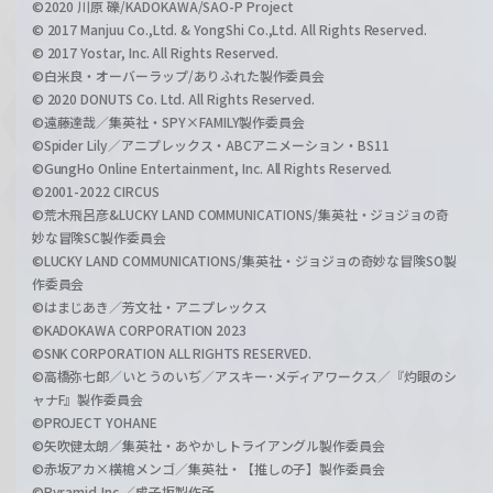
©2020 川原 礫/KADOKAWA/SAO-P Project
© 2017 Manjuu Co.,Ltd. & YongShi Co.,Ltd. All Rights Reserved.
© 2017 Yostar, Inc. All Rights Reserved.
©白米良・オーバーラップ/ありふれた製作委員会
© 2020 DONUTS Co. Ltd. All Rights Reserved.
©遠藤達哉／集英社・SPY×FAMILY製作委員会
©Spider Lily／アニプレックス・ABCアニメーション・BS11
©GungHo Online Entertainment, Inc. All Rights Reserved.
©2001-2022 CIRCUS
©荒木飛呂彦&LUCKY LAND COMMUNICATIONS/集英社・ジョジョの奇
妙な冒険SC製作委員会
©LUCKY LAND COMMUNICATIONS/集英社・ジョジョの奇妙な冒険SO製
作委員会
©はまじあき／芳文社・アニプレックス
©KADOKAWA CORPORATION 2023
©SNK CORPORATION ALL RIGHTS RESERVED.
©高橋弥七郎／いとうのいぢ／アスキー･メディアワークス／『灼眼のシ
ャナF』製作委員会
©PROJECT YOHANE
©矢吹健太朗／集英社・あやかしトライアングル製作委員会
©赤坂アカ×横槍メンゴ／集英社・【推しの子】製作委員会
©Pyramid,Inc.／成子坂製作所