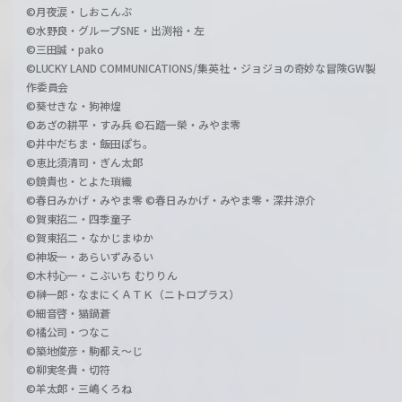
©月夜涙・しおこんぶ
©水野良・グループSNE・出渕裕・左
©三田誠・pako
©LUCKY LAND COMMUNICATIONS/集英社・ジョジョの奇妙な冒険GW製
作委員会
©葵せきな・狗神煌
©あざの耕平・すみ兵 ©石踏一榮・みやま零
©井中だちま・飯田ぽち。
©恵比須清司・ぎん太郎
©鏡貴也・とよた瑣織
©春日みかげ・みやま零 ©春日みかげ・みやま零・深井涼介
©賀東招二・四季童子
©賀東招二・なかじまゆか
©神坂一・あらいずみるい
©木村心一・こぶいち むりりん
©榊一郎・なまにくＡＴＫ（ニトロプラス）
©細音啓・猫鍋蒼
©橘公司・つなこ
©築地俊彦・駒都え～じ
©柳実冬貴・切符
©羊太郎・三嶋くろね