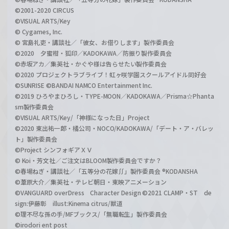
©2001-2020 CIRCUS
©VISUAL ARTS/Key
© Cygames, Inc.
© 宮島礼吏・講談社／「彼女、お借りします」製作委員会
©2020 夕蜜柑・狐印／KADOKAWA／防振り製作委員会
©赤坂アカ／集英社・かぐや様は告らせたい製作委員会
©2020 プロジェクトラブライブ！虹ヶ咲学園スクールアイドル同好会
©SUNRISE ©BANDAI NAMCO Entertainment Inc.
©2019 ひろやまひろし・TYPE-MOON／KADOKAWA／Prisma☆Phanta
sm製作委員会
©VISUAL ARTS/Key/「神様になった日」Project
©2020 東出祐一郎・橘公司・NOCO/KADOKAWA/「デート・ア・バレッ
ト」製作委員会
©Project シンフォギアＸＶ
© Koi・芳文社／ご注文はBLOOM製作委員会ですか？
©春場ねぎ・講談社／「五等分の花嫁∬」製作委員会 ®KODANSHA
©葦原大介／集英社・テレビ朝日・東映アニメーション
©VANGUARD overDress Character Design ©2021 CLAMP・ST de
sign:伊藤彰 illust:Kinema citrus/獣道
©理不尽な孫の手/MFブックス/「無職転生」製作委員会
©irodori ent post