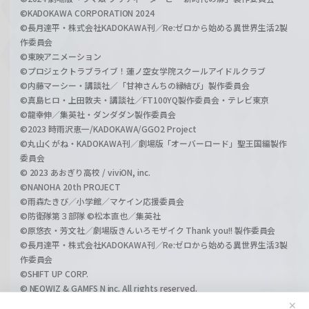
©KADOKAWA CORPORATION 2024
©長月達平・株式会社KADOKAWA刊／Re:ゼロから始める異世界生活2製
作委員会
©東映アニメーション
©プロジェクトラブライブ！蓮ノ空女学院スクールアイドルクラブ
©内藤マーシー・講談社／「甘神さんちの縁結び」製作委員会
©真島ヒロ・上田敦夫・講談社／FT100YQ製作委員会・テレビ東京
©龍幸伸／集英社・ダンダダン製作委員会
©2023 時雨沢恵一/KADOKAWA/GGO2 Project
©丸山くがね・KADOKAWA刊／劇場版「オーバーロード」聖王国編製作
委員会
© 2023 あおぎり高校 / viviON, inc.
©NANOHA 20th PROJECT
©雨森たきび／小学館／マケイン応援委員会
©防衛隊第３部隊 ©松本直也／集英社
©原悠衣・芳文社／劇場版きんいろモザイク Thank you!! 製作委員会
©長月達平・株式会社KADOKAWA刊／Re:ゼロから始める異世界生活3製
作委員会
©SHIFT UP CORP.
© NEOWIZ & GAMFS N inc. All rights reserved.
©ATLUS. ©SEGA.
✕