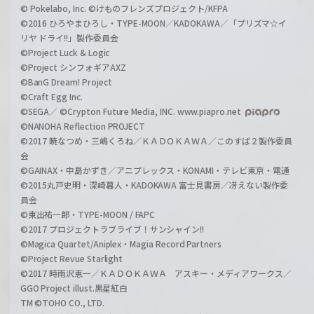
© Pokelabo, Inc. ©けものフレンズプロジェクト/KFPA
©2016 ひろやまひろし・TYPE-MOON／KADOKAWA／「プリズマ☆イ
リヤ ドライ!!」製作委員会
©Project Luck & Logic
©Project シンフォギアAXZ
©BanG Dream! Project
©Craft Egg Inc.
©SEGA／ ©Crypton Future Media, INC. www.piapro.net
©NANOHA Reflection PROJECT
©2017 暁なつめ・三嶋くろね／ＫＡＤＯＫＡＷＡ／このすば２製作委員
会
©GAINAX・中島かずき／アニプレックス・KONAMI・テレビ東京・電通
©2015丸戸史明・深崎暮人・KADOKAWA 富士見書房／冴えない製作委
員会
©東出祐一郎・TYPE-MOON / FAPC
©2017 プロジェクトラブライブ！サンシャイン!!
©Magica Quartet/Aniplex・Magia Record Partners
©Project Revue Starlight
©2017 時雨沢恵一／ＫＡＤＯＫＡＷＡ アスキー・メディアワークス／
GGO Project illust.黒星紅白
TM ©TOHO CO., LTD.