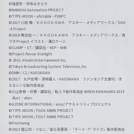
©諸星悠・甘味みきひろ
©NANOHA Detonation PROJECT
©TYPE-MOON・ufotable・FSNPC
©2017 川原 礫／ＫＡＤＯＫＡＷＡ アスキー・メディアワークス／SAO
-A Project
©2018 鴨志田 一／ＫＡＤＯＫＡＷＡ アスキー・メディアワークス／青
ブタ Project イラスト／溝口ケージ
©CLAMP・ST／講談社・NEP・NHK
©Project Revue Starlight
© 2021 Ateam Entertainment Inc.
©Tokyo Broadcasting System Television, Inc.
©DMM / C2 / KADOKAWA
©2017 丸戸史明・深崎暮人・KADOKAWA ファンタジア文庫刊／冴
えない♭な製作委員会
©川上泰樹・伏瀬・講談社／転スラ製作委員会 ©REKI KAWAHARA 2019
illust：abec
©AZONE INTERNATIONAL・acus/アサルトリリィプロジェクト
©TYPE-MOON / FGO6 ANIME PROJECT
©TYPE-MOON / FGO7 ANIME PROJECT
©Frontwing
©2013 橘公司・つなこ／富士見書房／「デート･ア･ライブ」製作委員会