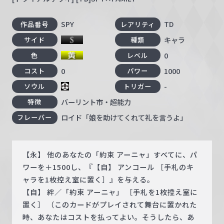
SPY
TD
作品番号
レアリティ
キャラ
サイド
種類
0
色
レベル
0
1000
コスト
パワー
-
ソウル
トリガー
バーリント市・超能力
特徴
ロイド「娘を助けてくれて礼を言うよ」
フレーバー
【永】 他のあなたの「約束 アーニャ」すべてに、パ
ワーを＋1500し、『【自】 アンコール ［手札のキ
ャラを1枚控え室に置く］』を与える。
【自】 絆／「約束 アーニャ」 ［手札を1枚控え室に
置く］ （このカードがプレイされて舞台に置かれた
時、あなたはコストを払ってよい。そうしたら、あ