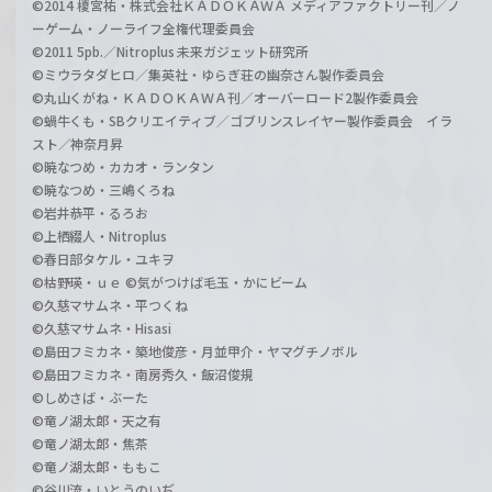
©2014 榎宮祐・株式会社ＫＡＤＯＫＡＷＡ メディアファクトリー刊／ノ
ーゲーム・ノーライフ全権代理委員会
©2011 5pb.／Nitroplus 未来ガジェット研究所
©ミウラタダヒロ／集英社・ゆらぎ荘の幽奈さん製作委員会
©丸山くがね・ＫＡＤＯＫＡＷＡ刊／オーバーロード2製作委員会
©蝸牛くも・SBクリエイティブ／ゴブリンスレイヤー製作委員会 イラ
スト／神奈月昇
©暁なつめ・カカオ・ランタン
©暁なつめ・三嶋くろね
©岩井恭平・るろお
©上栖綴人・Nitroplus
©春日部タケル・ユキヲ
©枯野瑛・ｕｅ ©気がつけば毛玉・かにビーム
©久慈マサムネ・平つくね
©久慈マサムネ・Hisasi
©島田フミカネ・築地俊彦・月並甲介・ヤマグチノボル
©島田フミカネ・南房秀久・飯沼俊規
©しめさば・ぶーた
©竜ノ湖太郎・天之有
©竜ノ湖太郎・焦茶
©竜ノ湖太郎・ももこ
©谷川流・いとうのいぢ