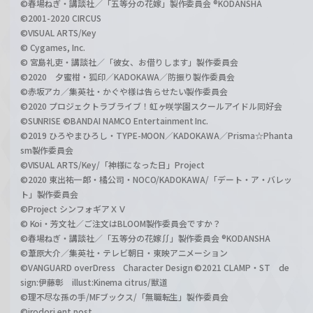
©春場ねぎ・講談社／「五等分の花嫁」製作委員会 ®KODANSHA
©2001-2020 CIRCUS
©VISUAL ARTS/Key
© Cygames, Inc.
© 宮島礼吏・講談社／「彼女、お借りします」製作委員会
©2020 夕蜜柑・狐印／KADOKAWA／防振り製作委員会
©赤坂アカ／集英社・かぐや様は告らせたい製作委員会
©2020 プロジェクトラブライブ！虹ヶ咲学園スクールアイドル同好会
©SUNRISE ©BANDAI NAMCO Entertainment Inc.
©2019 ひろやまひろし・TYPE-MOON／KADOKAWA／Prisma☆Phanta
sm製作委員会
©VISUAL ARTS/Key/「神様になった日」Project
©2020 東出祐一郎・橘公司・NOCO/KADOKAWA/「デート・ア・バレッ
ト」製作委員会
©Project シンフォギアＸＶ
© Koi・芳文社／ご注文はBLOOM製作委員会ですか？
©春場ねぎ・講談社／「五等分の花嫁∬」製作委員会 ®KODANSHA
©葦原大介／集英社・テレビ朝日・東映アニメーション
©VANGUARD overDress Character Design ©2021 CLAMP・ST de
sign:伊藤彰 illust:Kinema citrus/獣道
©理不尽な孫の手/MFブックス/「無職転生」製作委員会
©irodori ent post