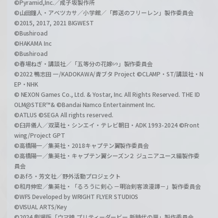
©Pyramid,Inc.／成子坂製作所
©山田鐘人・アベツカサ／小学館／「葬送のフリーレン」製作委員会
©2015, 2017, 2021 BIGWEST
©Bushiroad
©HAKAMA Inc
©Bushiroad
©春場ねぎ・講談社／「五等分の花嫁∽」製作委員会
©2022 鴨志田 一/KADOKAWA/青ブタ Project ©CLAMP・ST/講談社・N
EP・NHK
© NEXON Games Co., Ltd. & Yostar, Inc. All Rights Reserved. THE ID
OLM@STER™& ©Bandai Namco Entertainment Inc.
©ATLUS ©SEGA All rights reserved.
©臼井儀人／双葉社・シンエイ・テレビ朝日・ADK 1993-2024 ©Front
wing/Project GPT
©高橋陽一／集英社・2018キャプテン翼製作委員会
©高橋陽一／集英社・キャプテン翼シーズン２ ジュニアユース編製作委
員会
©あfろ・芳文社／野外活動プロジェクト
©和月伸宏／集英社・「るろうに剣心 －明治剣客浪漫譚－」製作委員会
©WFS Developed by WRIGHT FLYER STUDIOS
©VISUAL ARTS/Key
©2024 劇場版「ウマ娘 プリティーダービー 新時代の扉」製作委員会