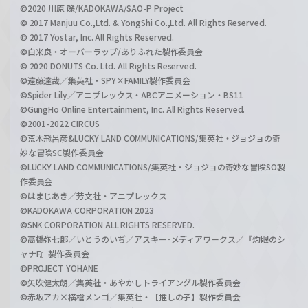
©2020 川原 礫/KADOKAWA/SAO-P Project
© 2017 Manjuu Co.,Ltd. & YongShi Co.,Ltd. All Rights Reserved.
© 2017 Yostar, Inc. All Rights Reserved.
©白米良・オーバーラップ/ありふれた製作委員会
© 2020 DONUTS Co. Ltd. All Rights Reserved.
©遠藤達哉／集英社・SPY×FAMILY製作委員会
©Spider Lily／アニプレックス・ABCアニメーション・BS11
©GungHo Online Entertainment, Inc. All Rights Reserved.
©2001-2022 CIRCUS
©荒木飛呂彦&LUCKY LAND COMMUNICATIONS/集英社・ジョジョの奇
妙な冒険SC製作委員会
©LUCKY LAND COMMUNICATIONS/集英社・ジョジョの奇妙な冒険SO製
作委員会
©はまじあき／芳文社・アニプレックス
©KADOKAWA CORPORATION 2023
©SNK CORPORATION ALL RIGHTS RESERVED.
©高橋弥七郎／いとうのいぢ／アスキー･メディアワークス／『灼眼のシ
ャナF』製作委員会
©PROJECT YOHANE
©矢吹健太朗／集英社・あやかしトライアングル製作委員会
©赤坂アカ×横槍メンゴ／集英社・【推しの子】製作委員会