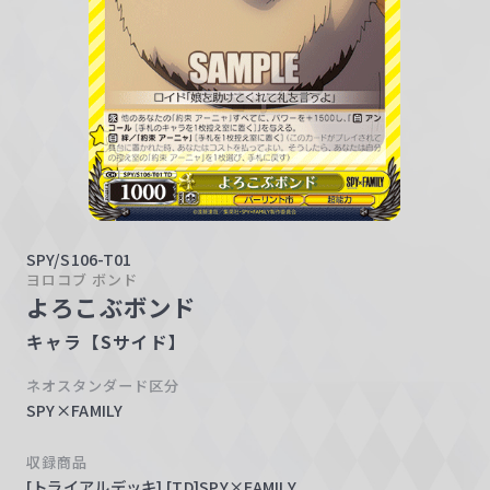
w
a
r
z
SPY/S106-T01
ヨロコブ ボンド
よろこぶボンド
キャラ【Sサイド】
ネオスタンダード区分
SPY×FAMILY
収録商品
[トライアルデッキ] [TD]SPY×FAMILY