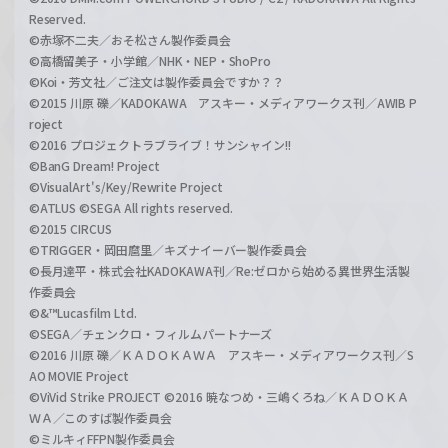
Reserved.
©赤塚不二夫／おそ松さん製作委員会
©高橋留美子・小学館／NHK・NEP・ShoPro
©Koi・芳文社／ご注文は製作委員会ですか？？
©2015 川原 礫／KADOKAWA アスキー・メディアワークス刊／AWIB P
roject
©2016 プロジェクトラブライブ！サンシャイン!!
©BanG Dream! Project
©VisualArt's/Key/Rewrite Project
©ATLUS ©SEGA All rights reserved.
©2015 CIRCUS
©TRIGGER・岡田麿里／キズナイーバー製作委員会
©長月達平・株式会社KADOKAWA刊／Re:ゼロから始める異世界生活製
作委員会
©&™Lucasfilm Ltd.
©SEGA／チェンクロ・フィルムパートナーズ
©2016 川原 礫／ＫＡＤＯＫＡＷＡ アスキー・メディアワークス刊／S
AO MOVIE Project
©ViVid Strike PROJECT ©2016 暁なつめ・三嶋くろね／ＫＡＤＯＫＡ
ＷＡ／このすば製作委員会
©ミルキィFFPN製作委員会