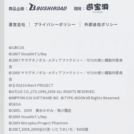
i
b
商品企画：
開発：
ß
e
S
O
運営会社
プライバシーポリシー
外部送信ポリシー
c
f
h
f
w
i
a
©CIRCUS
c
©2007 VisualArt's/Key
r
i
©2007 ヤマグチノボル･メディアファクトリー／ゼロの使い魔製作委員
z
会
a
©2008 ヤマグチノボル･メディアファクトリー／ゼロの使い魔製作委員
l
会
C
©なのはStrikerS PROJECT
h
©ATLUS CO.,LTD.1996,2006 ALL RIGHTS RESERVED.
a
©NIPPON ICHI SOFTWARE INC. ©TYPE-MOON All Rights Reserved.
n
©SEGA
©2005、2009 美水かがみ／角川書店
n
©2008 VisualArt's/Key
e
©2009 Nitroplus/Project Phantom
l
©2007,2008,2009谷川流･いとうのいぢ／
SOS団