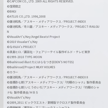
©CAPCOM CO., LTD. 2009 ALL RIGHTS RESERVED.
©窪岡俊之
©BNGI
©ATLUS CO.,LTD. 1996,2008
©鎌池和馬／アスキー・メディアワークス／PROJECT-INDEX
©鎌池和馬／冬川基／アスキー・メディアワークス／PROJECT-RAILGU
N
©VisualArt's/Key/Angel Beats! Project
©2010 Visualart's/Key
©なのはA's PROJECT
©真島ヒロ／講談社・フェアリーテイル製作ギルド・テレビ東京
©1999-2010 TYPE-MOON
©Bushiroad illust:たにはらなつき(EDEN'S NOTES)
©Bushiroad/Project MILKY HOLMES
©カラー
©鎌池和馬／アスキー・メディアワークス／PROJECT-INDEX II
©高橋弥七郎/アスキー・メディアワークス/『灼眼のシャナ』製作委員会
©高橋弥七郎/いとうのいぢ/アスキー・メディアワークス/『灼眼のシャ
ナII』製作委員会/ＭＢＳ
©VisualArt's/Key
©2009,2011 ビックウエスト／劇場版マクロスＦ製作委員会
©西尾維新／講談社・アニプレックス・シャフト