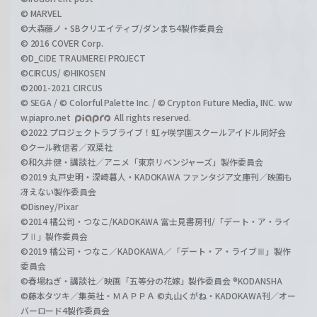
© MARVEL
©大森藤ノ・SBクリエイティブ/ダンまち4製作委員会
© 2016 COVER Corp.
©D_CIDE TRAUMEREI PROJECT
©CIRCUS/ ©HIKOSEN
©2001-2021 CIRCUS
© SEGA / © Colorful Palette Inc. / © Crypton Future Media, INC. ww
w.piapro.net
All rights reserved.
©2022 プロジェクトラブライブ！虹ヶ咲学園スクールアイドル同好会
©クール教信者／双葉社
©和久井健・講談社／アニメ「東京リベンジャーズ」製作委員会
©2019 丸戸史明・深崎暮人・KADOKAWA ファンタジア文庫刊／映画も
冴えない製作委員会
©Disney/Pixar
©2014 橘公司・つなこ/KADOKAWA 富士見書房刊/「デート・ア・ライ
ブⅡ」製作委員会
©2019 橘公司・つなこ／KADOKAWA／「デート・ア・ライブⅢ」製作
委員会
©春場ねぎ・講談社／映画「五等分の花嫁」製作委員会 ®KODANSHA
©藤本タツキ／集英社・ＭＡＰＰＡ ©丸山くがね・KADOKAWA刊／オー
バーロード4製作委員会