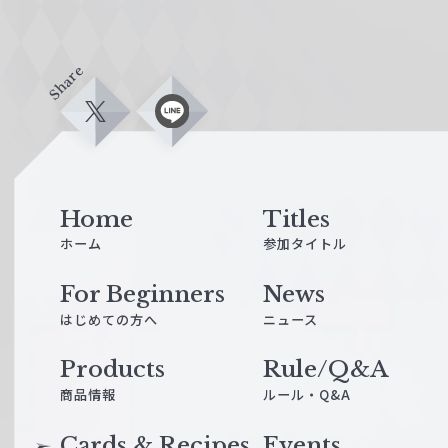
Share
X
L
i
n
e
Home
Titles
ホーム
参加タイトル
For Beginners
News
はじめての方へ
ニュース
Products
Rule/Q&A
商品情報
ルール・Q&A
Cards & Recipes
Events