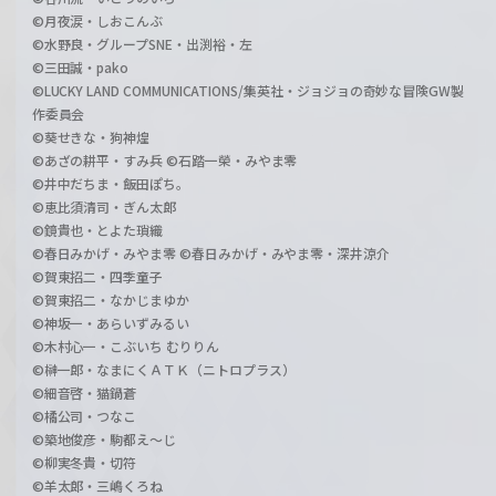
©月夜涙・しおこんぶ
©水野良・グループSNE・出渕裕・左
©三田誠・pako
©LUCKY LAND COMMUNICATIONS/集英社・ジョジョの奇妙な冒険GW製
作委員会
©葵せきな・狗神煌
©あざの耕平・すみ兵 ©石踏一榮・みやま零
©井中だちま・飯田ぽち。
©恵比須清司・ぎん太郎
©鏡貴也・とよた瑣織
©春日みかげ・みやま零 ©春日みかげ・みやま零・深井涼介
©賀東招二・四季童子
©賀東招二・なかじまゆか
©神坂一・あらいずみるい
©木村心一・こぶいち むりりん
©榊一郎・なまにくＡＴＫ（ニトロプラス）
©細音啓・猫鍋蒼
©橘公司・つなこ
©築地俊彦・駒都え～じ
©柳実冬貴・切符
©羊太郎・三嶋くろね