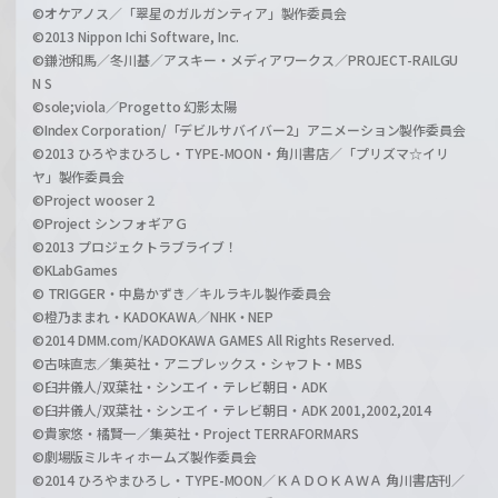
©オケアノス／「翠星のガルガンティア」製作委員会
©2013 Nippon Ichi Software, Inc.
©鎌池和馬／冬川基／アスキー・メディアワークス／PROJECT-RAILGU
N S
©sole;viola／Progetto 幻影太陽
©Index Corporation/「デビルサバイバー2」アニメーション製作委員会
©2013 ひろやまひろし・TYPE-MOON・角川書店／「プリズマ☆イリ
ヤ」製作委員会
©Project wooser 2
©Project シンフォギアＧ
©2013 プロジェクトラブライブ！
©KLabGames
© TRIGGER・中島かずき／キルラキル製作委員会
©橙乃ままれ・KADOKAWA／NHK・NEP
©2014 DMM.com/KADOKAWA GAMES All Rights Reserved.
©古味直志／集英社・アニプレックス・シャフト・MBS
©臼井儀人/双葉社・シンエイ・テレビ朝日・ADK
©臼井儀人/双葉社・シンエイ・テレビ朝日・ADK 2001,2002,2014
©貴家悠・橘賢一／集英社・Project TERRAFORMARS
©劇場版ミルキィホームズ製作委員会
©2014 ひろやまひろし・TYPE-MOON／ＫＡＤＯＫＡＷＡ 角川書店刊／