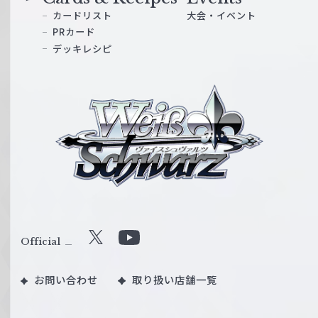
カードリスト
大会・イベント
PRカード
デッキレシピ
ヴ
ァ
イ
ス
シ
ュ
ヴ
ァ
ル
Official
X
Y
ツ
o
｜
お問い合わせ
取り扱い店舗一覧
u
W
T
e
u