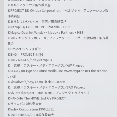
©ギルティクラウン製作委員会
©PROJECT DD ©Index Corporation/「ペルソナ４」アニメーション製
作委員会
©あらゐけいいち・角川書店／東雲研究所
©Nitroplus/TYPE-MOON・ufotable・FZPC
©Magica Quartet/Aniplex・Madoka Partners・MBS
©2012 ヤマグチノボル・メディアファクトリー／ゼロの使い魔Ｆ製作委
員会
©Project シンフォギア
©BNGI／PROJECT iM@S
©2012 MAGES./5pb./Nitroplus
©川原 礫／アスキー・メディアワークス／AW Project
©SEGA / ©Crypton Future Media, Inc. www.crypton.net Illustration
by KEI
©VisualArt's/Key/Team Little Busters!
©川原 礫／アスキー・メディアワークス／SAO Project
©vividred project・MBS ©2013 プロジェクトラブライブ！
©NANOHA The MOVIE 2nd A's PROJECT
©サイコパス製作委員会
©Index Corporation 1996,2011
©2013 CIRCUS/D.C.III製作委員会