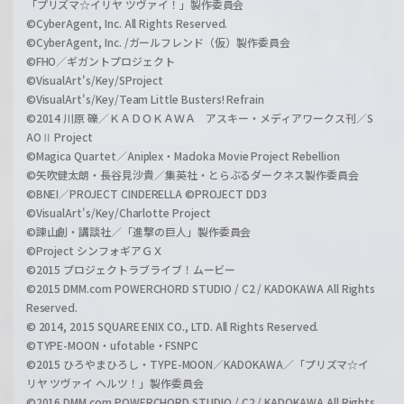
「プリズマ☆イリヤ ツヴァイ！」製作委員会
©CyberAgent, Inc. All Rights Reserved.
©CyberAgent, Inc. /ガールフレンド（仮）製作委員会
©FHO／ギガントプロジェクト
©VisualArt's/Key/SProject
©VisualArt's/Key/Team Little Busters! Refrain
©2014 川原 礫／ＫＡＤＯＫＡＷＡ アスキー・メディアワークス刊／S
AOⅡ Project
©Magica Quartet／Aniplex・Madoka Movie Project Rebellion
©矢吹健太朗・長谷見沙貴／集英社・とらぶるダークネス製作委員会
©BNEI／PROJECT CINDERELLA ©PROJECT DD3
©VisualArt's/Key/Charlotte Project
©諫山創・講談社／「進撃の巨人」製作委員会
©Project シンフォギアＧＸ
©2015 プロジェクトラブライブ！ムービー
©2015 DMM.com POWERCHORD STUDIO / C2 / KADOKAWA All Rights
Reserved.
© 2014, 2015 SQUARE ENIX CO., LTD. All Rights Reserved.
©TYPE-MOON・ufotable・FSNPC
©2015 ひろやまひろし・TYPE-MOON／KADOKAWA／「プリズマ☆イ
リヤ ツヴァイ ヘルツ！」製作委員会
©2016 DMM.com POWERCHORD STUDIO / C2 / KADOKAWA All Rights