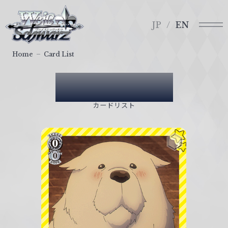
メ
ヴ
ニ
ァ
JP
EN
ュ
イ
ー
ス
Home
Card List
シ
ュ
Card List
ヴ
ァ
カードリスト
ル
ツ
｜
W
e
i
ß
S
c
h