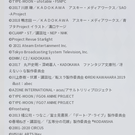
©TYPE-MOON・ufotable・FSNPC
©2017 川原 礫／ＫＡＤＯＫＡＷＡ アスキー・メディアワークス／SAO
-A Project
©2018 鴨志田 一／ＫＡＤＯＫＡＷＡ アスキー・メディアワークス／青
ブタ Project イラスト／溝口ケージ
©CLAMP・ST／講談社・NEP・NHK
©Project Revue Starlight
© 2021 Ateam Entertainment Inc.
©Tokyo Broadcasting System Television, Inc.
©DMM / C2 / KADOKAWA
©2017 丸戸史明・深崎暮人・KADOKAWA ファンタジア文庫刊／冴
えない♭な製作委員会
©川上泰樹・伏瀬・講談社／転スラ製作委員会 ©REKI KAWAHARA 2019
illust：abec
©AZONE INTERNATIONAL・acus/アサルトリリィプロジェクト
©TYPE-MOON / FGO6 ANIME PROJECT
©TYPE-MOON / FGO7 ANIME PROJECT
©Frontwing
©2013 橘公司・つなこ／富士見書房／「デート･ア･ライブ」製作委員会
©春場ねぎ・講談社／「五等分の花嫁」製作委員会 ®KODANSHA
©2001-2020 CIRCUS
©VISUAL ARTS/Key