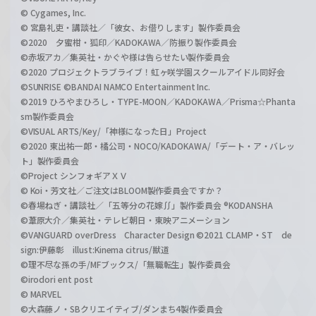
© Cygames, Inc.
© 宮島礼吏・講談社／「彼女、お借りします」製作委員会
©2020 夕蜜柑・狐印／KADOKAWA／防振り製作委員会
©赤坂アカ／集英社・かぐや様は告らせたい製作委員会
©2020 プロジェクトラブライブ！虹ヶ咲学園スクールアイドル同好会
©SUNRISE ©BANDAI NAMCO Entertainment Inc.
©2019 ひろやまひろし・TYPE-MOON／KADOKAWA／Prisma☆Phanta
sm製作委員会
©VISUAL ARTS/Key/「神様になった日」Project
©2020 東出祐一郎・橘公司・NOCO/KADOKAWA/「デート・ア・バレッ
ト」製作委員会
©Project シンフォギアＸＶ
© Koi・芳文社／ご注文はBLOOM製作委員会ですか？
©春場ねぎ・講談社／「五等分の花嫁∬」製作委員会 ®KODANSHA
©葦原大介／集英社・テレビ朝日・東映アニメーション
©VANGUARD overDress Character Design ©2021 CLAMP・ST de
sign:伊藤彰 illust:Kinema citrus/獣道
©理不尽な孫の手/MFブックス/「無職転生」製作委員会
©irodori ent post
© MARVEL
©大森藤ノ・SBクリエイティブ/ダンまち4製作委員会