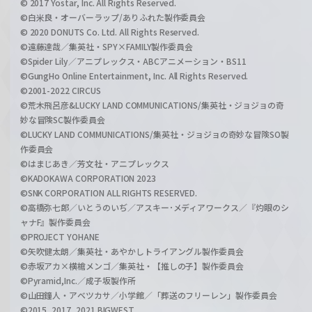
© 2017 Yostar, Inc. All Rights Reserved.
©白米良・オーバーラップ/ありふれた製作委員会
© 2020 DONUTS Co. Ltd. All Rights Reserved.
©遠藤達哉／集英社・SPY×FAMILY製作委員会
©Spider Lily／アニプレックス・ABCアニメーション・BS11
©GungHo Online Entertainment, Inc. All Rights Reserved.
©2001-2022 CIRCUS
©荒木飛呂彦&LUCKY LAND COMMUNICATIONS/集英社・ジョジョの奇
妙な冒険SC製作委員会
©LUCKY LAND COMMUNICATIONS/集英社・ジョジョの奇妙な冒険SO製
作委員会
©はまじあき／芳文社・アニプレックス
©KADOKAWA CORPORATION 2023
©SNK CORPORATION ALL RIGHTS RESERVED.
©高橋弥七郎／いとうのいぢ／アスキー･メディアワークス／『灼眼のシ
ャナF』製作委員会
©PROJECT YOHANE
©矢吹健太朗／集英社・あやかしトライアングル製作委員会
©赤坂アカ×横槍メンゴ／集英社・【推しの子】製作委員会
©Pyramid,Inc.／成子坂製作所
©山田鐘人・アベツカサ／小学館／「葬送のフリーレン」製作委員会
©2015, 2017, 2021 BIGWEST