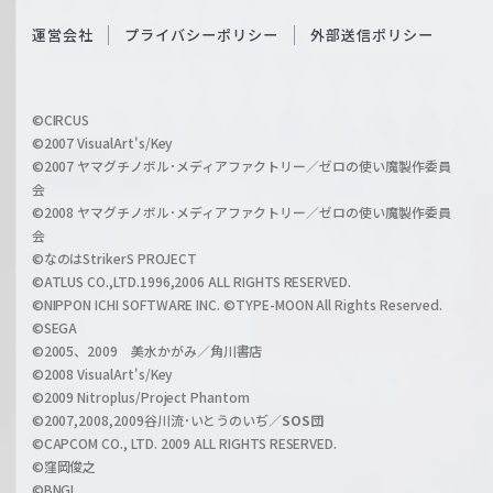
S
O
運営会社
プライバシーポリシー
外部送信ポリシー
c
f
h
f
w
i
a
©CIRCUS
c
©2007 VisualArt's/Key
r
i
©2007 ヤマグチノボル･メディアファクトリー／ゼロの使い魔製作委員
z
会
a
©2008 ヤマグチノボル･メディアファクトリー／ゼロの使い魔製作委員
l
会
C
©なのはStrikerS PROJECT
h
©ATLUS CO.,LTD.1996,2006 ALL RIGHTS RESERVED.
a
©NIPPON ICHI SOFTWARE INC. ©TYPE-MOON All Rights Reserved.
n
©SEGA
©2005、2009 美水かがみ／角川書店
n
©2008 VisualArt's/Key
e
©2009 Nitroplus/Project Phantom
l
©2007,2008,2009谷川流･いとうのいぢ／
SOS団
©CAPCOM CO., LTD. 2009 ALL RIGHTS RESERVED.
©窪岡俊之
©BNGI