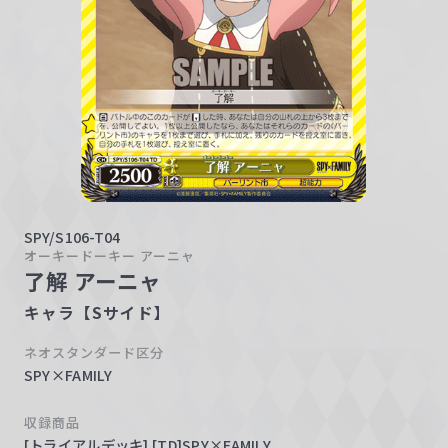
w
a
r
z
SPY/S106-T04
オーキードーキー アーニャ
了解 アーニャ
キャラ【Sサイド】
ネオスタンダード区分
SPY×FAMILY
収録商品
[トライアルデッキ] [TD]SPY×FAMILY