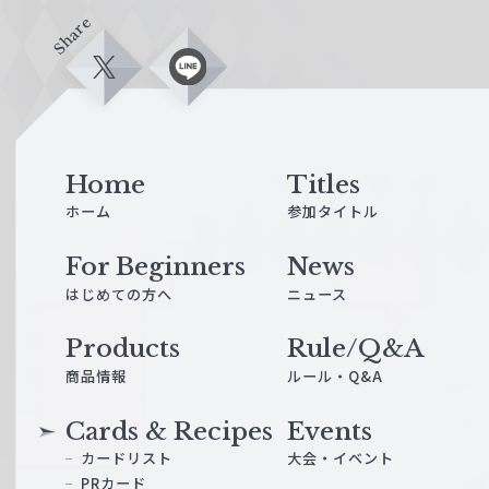
Share
X
L
i
n
e
Home
Titles
ホーム
参加タイトル
For Beginners
News
はじめての方へ
ニュース
Products
Rule/Q&A
商品情報
ルール・Q&A
Cards & Recipes
Events
カードリスト
大会・イベント
PRカード