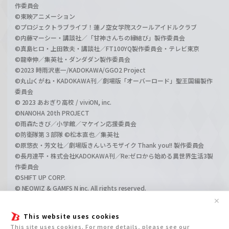
作委員会
©東映アニメーション
©プロジェクトラブライブ！蓮ノ空女学院スクールアイドルクラブ
©内藤マーシー・講談社／「甘神さんちの縁結び」製作委員会
©真島ヒロ・上田敦夫・講談社／FT100YQ製作委員会・テレビ東京
©龍幸伸／集英社・ダンダダン製作委員会
©2023 時雨沢恵一/KADOKAWA/GGO2 Project
©丸山くがね・KADOKAWA刊／劇場版「オーバーロード」聖王国編製作
委員会
© 2023 あおぎり高校 / viviON, inc.
©NANOHA 20th PROJECT
©雨森たきび／小学館／マケイン応援委員会
©防衛隊第３部隊 ©松本直也／集英社
©原悠衣・芳文社／劇場版きんいろモザイク Thank you!! 製作委員会
©長月達平・株式会社KADOKAWA刊／Re:ゼロから始める異世界生活3製
作委員会
©SHIFT UP CORP.
© NEOWIZ & GAMFS N inc. All rights reserved.
©ATLUS. ©SEGA.
✕
©GIRLS und PANZER Projekt
This website uses cookies
©GIRLS und PANZER Film Projekt
This site uses cookies. For more details, please see our