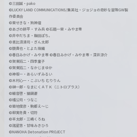
©三田誠・pako
©LUCKY LAND COMMUNICATIONS/集英社・ジョジョの奇妙な冒険GW製
作委員会
©葵せきな・狗神煌
©あざの耕平・すみ兵 ©石踏一榮・みやま零
©井中だちま・飯田ぽち。
©恵比須清司・ぎん太郎
©鏡貴也・とよた瑣織
©春日みかげ・みやま零 ©春日みかげ・みやま零・深井涼介
©賀東招二・四季童子
©賀東招二・なかじまゆか
©神坂一・あらいずみるい
©木村心一・こぶいち むりりん
©榊一郎・なまにくＡＴＫ（ニトロプラス）
©細音啓・猫鍋蒼
©橘公司・つなこ
©築地俊彦・駒都え～じ
©柳実冬貴・切符
©羊太郎・三嶋くろね
©諸星悠・甘味みきひろ
©NANOHA Detonation PROJECT