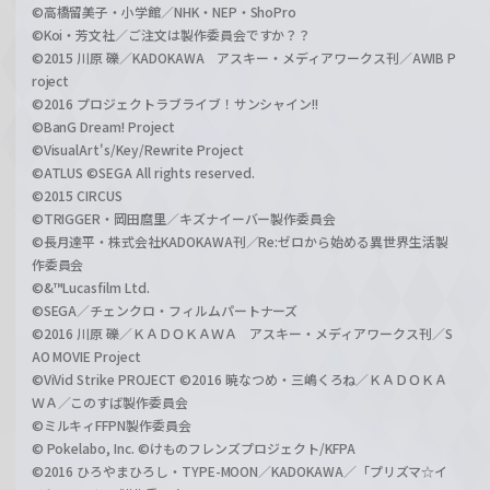
©高橋留美子・小学館／NHK・NEP・ShoPro
©Koi・芳文社／ご注文は製作委員会ですか？？
©2015 川原 礫／KADOKAWA アスキー・メディアワークス刊／AWIB P
roject
©2016 プロジェクトラブライブ！サンシャイン!!
©BanG Dream! Project
©VisualArt's/Key/Rewrite Project
©ATLUS ©SEGA All rights reserved.
©2015 CIRCUS
©TRIGGER・岡田麿里／キズナイーバー製作委員会
©長月達平・株式会社KADOKAWA刊／Re:ゼロから始める異世界生活製
作委員会
©&™Lucasfilm Ltd.
©SEGA／チェンクロ・フィルムパートナーズ
©2016 川原 礫／ＫＡＤＯＫＡＷＡ アスキー・メディアワークス刊／S
AO MOVIE Project
©ViVid Strike PROJECT ©2016 暁なつめ・三嶋くろね／ＫＡＤＯＫＡ
ＷＡ／このすば製作委員会
©ミルキィFFPN製作委員会
© Pokelabo, Inc. ©けものフレンズプロジェクト/KFPA
©2016 ひろやまひろし・TYPE-MOON／KADOKAWA／「プリズマ☆イ