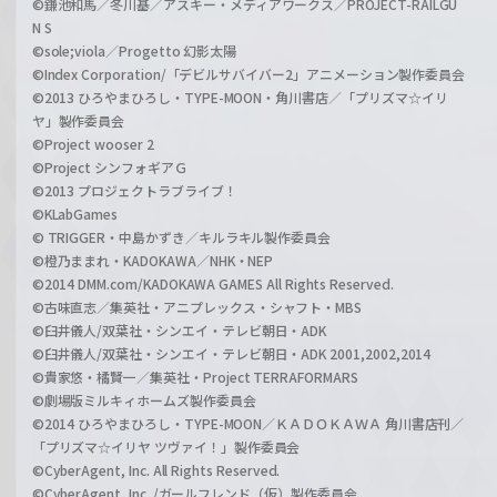
©鎌池和馬／冬川基／アスキー・メディアワークス／PROJECT-RAILGU
N S
©sole;viola／Progetto 幻影太陽
©Index Corporation/「デビルサバイバー2」アニメーション製作委員会
©2013 ひろやまひろし・TYPE-MOON・角川書店／「プリズマ☆イリ
ヤ」製作委員会
©Project wooser 2
©Project シンフォギアＧ
©2013 プロジェクトラブライブ！
©KLabGames
© TRIGGER・中島かずき／キルラキル製作委員会
©橙乃ままれ・KADOKAWA／NHK・NEP
©2014 DMM.com/KADOKAWA GAMES All Rights Reserved.
©古味直志／集英社・アニプレックス・シャフト・MBS
©臼井儀人/双葉社・シンエイ・テレビ朝日・ADK
©臼井儀人/双葉社・シンエイ・テレビ朝日・ADK 2001,2002,2014
©貴家悠・橘賢一／集英社・Project TERRAFORMARS
©劇場版ミルキィホームズ製作委員会
©2014 ひろやまひろし・TYPE-MOON／ＫＡＤＯＫＡＷＡ 角川書店刊／
「プリズマ☆イリヤ ツヴァイ！」製作委員会
©CyberAgent, Inc. All Rights Reserved.
©CyberAgent, Inc. /ガールフレンド（仮）製作委員会