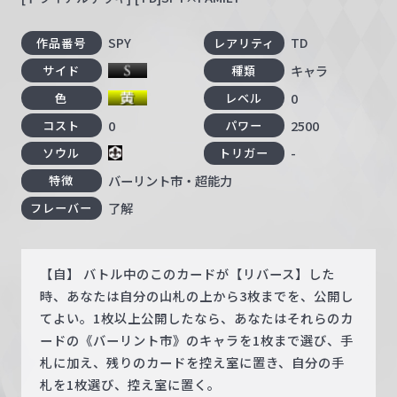
SPY
TD
作品番号
レアリティ
キャラ
サイド
種類
0
色
レベル
0
2500
コスト
パワー
-
ソウル
トリガー
バーリント市・超能力
特徴
了解
フレーバー
【自】 バトル中のこのカードが【リバース】した
時、あなたは自分の山札の上から3枚までを、公開し
てよい。1枚以上公開したなら、あなたはそれらのカ
ードの《バーリント市》のキャラを1枚まで選び、手
札に加え、残りのカードを控え室に置き、自分の手
札を1枚選び、控え室に置く。