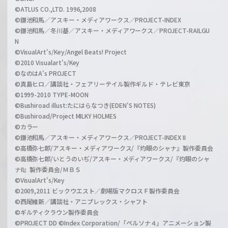
©ATLUS CO.,LTD. 1996,2008
©鎌池和馬／アスキー・メディアワークス／PROJECT-INDEX
©鎌池和馬／冬川基／アスキー・メディアワークス／PROJECT-RAILGU
N
©VisualArt's/Key/Angel Beats! Project
©2010 Visualart's/Key
©なのはA's PROJECT
©真島ヒロ／講談社・フェアリーテイル製作ギルド・テレビ東京
©1999-2010 TYPE-MOON
©Bushiroad illust:たにはらなつき(EDEN'S NOTES)
©Bushiroad/Project MILKY HOLMES
©カラー
©鎌池和馬／アスキー・メディアワークス／PROJECT-INDEX II
©高橋弥七郎/アスキー・メディアワークス/『灼眼のシャナ』製作委員会
©高橋弥七郎/いとうのいぢ/アスキー・メディアワークス/『灼眼のシャ
ナII』製作委員会/ＭＢＳ
©VisualArt's/Key
©2009,2011 ビックウエスト／劇場版マクロスＦ製作委員会
©西尾維新／講談社・アニプレックス・シャフト
©ギルティクラウン製作委員会
©PROJECT DD ©Index Corporation/「ペルソナ４」アニメーション製