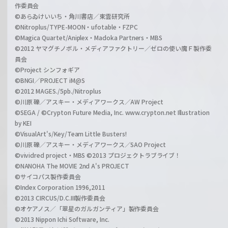
作委員会
©あらゐけいいち・角川書店／東雲研究所
©Nitroplus/TYPE-MOON・ufotable・FZPC
©Magica Quartet/Aniplex・Madoka Partners・MBS
©2012 ヤマグチノボル・メディアファクトリー／ゼロの使い魔Ｆ製作委
員会
©Project シンフォギア
©BNGI／PROJECT iM@S
©2012 MAGES./5pb./Nitroplus
©川原 礫／アスキー・メディアワークス／AW Project
©SEGA / ©Crypton Future Media, Inc. www.crypton.net Illustration
by KEI
©VisualArt's/Key/Team Little Busters!
©川原 礫／アスキー・メディアワークス／SAO Project
©vividred project・MBS ©2013 プロジェクトラブライブ！
©NANOHA The MOVIE 2nd A's PROJECT
©サイコパス製作委員会
©Index Corporation 1996,2011
©2013 CIRCUS/D.C.III製作委員会
©オケアノス／「翠星のガルガンティア」製作委員会
©2013 Nippon Ichi Software, Inc.