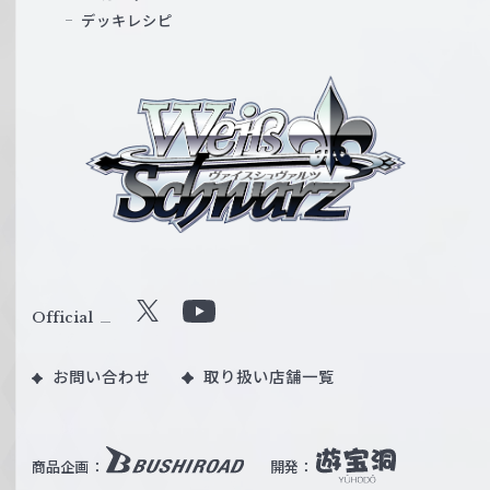
デッキレシピ
ヴ
ァ
イ
ス
シ
ュ
ヴ
ァ
ル
Official
X
Y
ツ
o
｜
お問い合わせ
取り扱い店舗一覧
u
W
T
e
u
i
b
商品企画：
開発：
ß
e