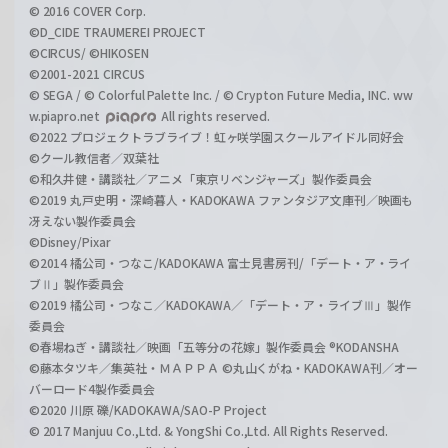
© 2016 COVER Corp.
©D_CIDE TRAUMEREI PROJECT
©CIRCUS/ ©HIKOSEN
©2001-2021 CIRCUS
© SEGA / © Colorful Palette Inc. / © Crypton Future Media, INC. ww
w.piapro.net
All rights reserved.
©2022 プロジェクトラブライブ！虹ヶ咲学園スクールアイドル同好会
©クール教信者／双葉社
©和久井健・講談社／アニメ「東京リベンジャーズ」製作委員会
©2019 丸戸史明・深崎暮人・KADOKAWA ファンタジア文庫刊／映画も
冴えない製作委員会
©Disney/Pixar
©2014 橘公司・つなこ/KADOKAWA 富士見書房刊/「デート・ア・ライ
ブⅡ」製作委員会
©2019 橘公司・つなこ／KADOKAWA／「デート・ア・ライブⅢ」製作
委員会
©春場ねぎ・講談社／映画「五等分の花嫁」製作委員会 ®KODANSHA
©藤本タツキ／集英社・ＭＡＰＰＡ ©丸山くがね・KADOKAWA刊／オー
バーロード4製作委員会
©2020 川原 礫/KADOKAWA/SAO-P Project
© 2017 Manjuu Co.,Ltd. & YongShi Co.,Ltd. All Rights Reserved.