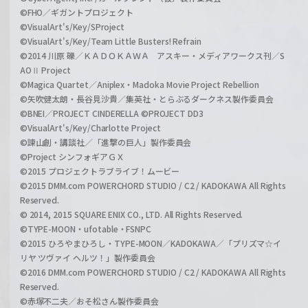
©FHO／ギガントプロジェクト
©VisualArt's/Key/SProject
©VisualArt's/Key/Team Little Busters! Refrain
©2014 川原 礫／ＫＡＤＯＫＡＷＡ アスキー・メディアワークス刊／S
AOⅡ Project
©Magica Quartet／Aniplex・Madoka Movie Project Rebellion
©矢吹健太朗・長谷見沙貴／集英社・とらぶるダークネス製作委員会
©BNEI／PROJECT CINDERELLA ©PROJECT DD3
©VisualArt's/Key/Charlotte Project
©諫山創・講談社／「進撃の巨人」製作委員会
©Project シンフォギアＧＸ
©2015 プロジェクトラブライブ！ムービー
©2015 DMM.com POWERCHORD STUDIO / C2 / KADOKAWA All Rights
Reserved.
© 2014, 2015 SQUARE ENIX CO., LTD. All Rights Reserved.
©TYPE-MOON・ufotable・FSNPC
©2015 ひろやまひろし・TYPE-MOON／KADOKAWA／「プリズマ☆イ
リヤ ツヴァイ ヘルツ！」製作委員会
©2016 DMM.com POWERCHORD STUDIO / C2 / KADOKAWA All Rights
Reserved.
©赤塚不二夫／おそ松さん製作委員会