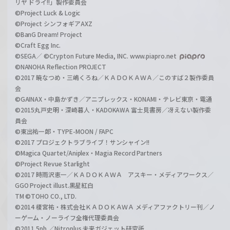
リヤ ドライ!!」製作委員会
©Project Luck & Logic
©Project シンフォギアAXZ
©BanG Dream! Project
©Craft Egg Inc.
©SEGA／ ©Crypton Future Media, INC. www.piapro.net
©NANOHA Reflection PROJECT
©2017 暁なつめ・三嶋くろね／ＫＡＤＯＫＡＷＡ／このすば２製作委員
会
©GAINAX・中島かずき／アニプレックス・KONAMI・テレビ東京・電通
©2015丸戸史明・深崎暮人・KADOKAWA 富士見書房／冴えない製作委
員会
©東出祐一郎・TYPE-MOON / FAPC
©2017 プロジェクトラブライブ！サンシャイン!!
©Magica Quartet/Aniplex・Magia Record Partners
©Project Revue Starlight
©2017 時雨沢恵一／ＫＡＤＯＫＡＷＡ アスキー・メディアワークス／
GGO Project illust.黒星紅白
TM ©TOHO CO., LTD.
©2014 榎宮祐・株式会社ＫＡＤＯＫＡＷＡ メディアファクトリー刊／ノ
ーゲーム・ノーライフ全権代理委員会
©2011 5pb.／Nitroplus 未来ガジェット研究所