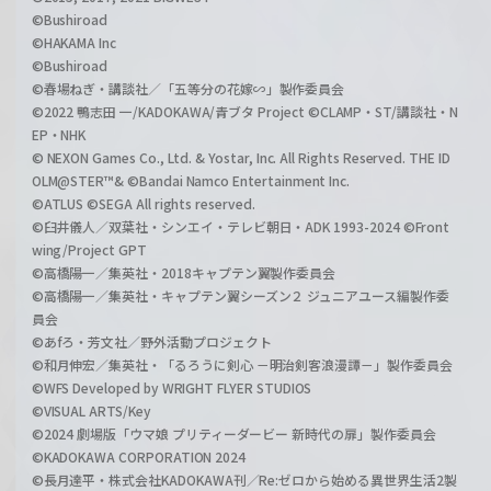
©Bushiroad
©HAKAMA Inc
©Bushiroad
©春場ねぎ・講談社／「五等分の花嫁∽」製作委員会
©2022 鴨志田 一/KADOKAWA/青ブタ Project ©CLAMP・ST/講談社・N
EP・NHK
© NEXON Games Co., Ltd. & Yostar, Inc. All Rights Reserved. THE ID
OLM@STER™& ©Bandai Namco Entertainment Inc.
©ATLUS ©SEGA All rights reserved.
©臼井儀人／双葉社・シンエイ・テレビ朝日・ADK 1993-2024 ©Front
wing/Project GPT
©高橋陽一／集英社・2018キャプテン翼製作委員会
©高橋陽一／集英社・キャプテン翼シーズン２ ジュニアユース編製作委
員会
©あfろ・芳文社／野外活動プロジェクト
©和月伸宏／集英社・「るろうに剣心 －明治剣客浪漫譚－」製作委員会
©WFS Developed by WRIGHT FLYER STUDIOS
©VISUAL ARTS/Key
©2024 劇場版「ウマ娘 プリティーダービー 新時代の扉」製作委員会
©KADOKAWA CORPORATION 2024
©長月達平・株式会社KADOKAWA刊／Re:ゼロから始める異世界生活2製