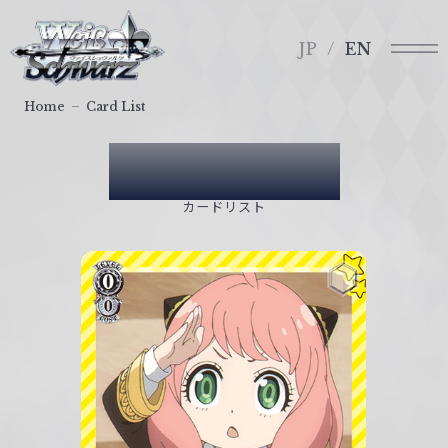
メ
ヴ
ニ
ァ
JP
EN
ュ
イ
ー
ス
Home
Card List
シ
ュ
Card List
ヴ
ァ
カードリスト
ル
ツ
｜
W
e
i
ß
S
c
h