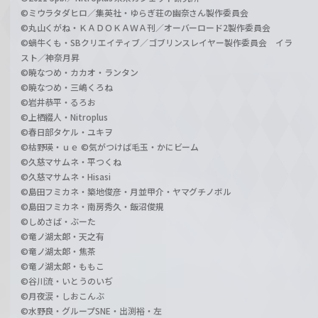
©ミウラタダヒロ／集英社・ゆらぎ荘の幽奈さん製作委員会
©丸山くがね・ＫＡＤＯＫＡＷＡ刊／オーバーロード2製作委員会
©蝸牛くも・SBクリエイティブ／ゴブリンスレイヤー製作委員会 イラ
スト／神奈月昇
©暁なつめ・カカオ・ランタン
©暁なつめ・三嶋くろね
©岩井恭平・るろお
©上栖綴人・Nitroplus
©春日部タケル・ユキヲ
©枯野瑛・ｕｅ ©気がつけば毛玉・かにビーム
©久慈マサムネ・平つくね
©久慈マサムネ・Hisasi
©島田フミカネ・築地俊彦・月並甲介・ヤマグチノボル
©島田フミカネ・南房秀久・飯沼俊規
©しめさば・ぶーた
©竜ノ湖太郎・天之有
©竜ノ湖太郎・焦茶
©竜ノ湖太郎・ももこ
©谷川流・いとうのいぢ
©月夜涙・しおこんぶ
©水野良・グループSNE・出渕裕・左