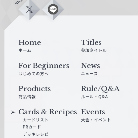
Share
X
L
i
n
e
Home
Titles
ホーム
参加タイトル
For Beginners
News
はじめての方へ
ニュース
Products
Rule/Q&A
商品情報
ルール・Q&A
Cards & Recipes
Events
カードリスト
大会・イベント
PRカード
デッキレシピ