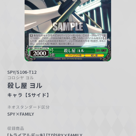
w
a
r
z
SPY/S106-T12
コロシヤ ヨル
殺し屋 ヨル
キャラ【Sサイド】
ネオスタンダード区分
SPY×FAMILY
収録商品
[トライアルデッキ] [TD]SPY×FAMILY