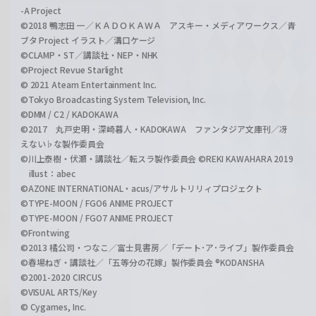
-A Project
©2018 鴨志田 一／ＫＡＤＯＫＡＷＡ アスキー・メディアワークス／青
ブタ Project イラスト／溝口ケージ
©CLAMP・ST／講談社・NEP・NHK
©Project Revue Starlight
© 2021 Ateam Entertainment Inc.
©Tokyo Broadcasting System Television, Inc.
©DMM / C2 / KADOKAWA
©2017 丸戸史明・深崎暮人・KADOKAWA ファンタジア文庫刊／冴
えない♭な製作委員会
©川上泰樹・伏瀬・講談社／転スラ製作委員会 ©REKI KAWAHARA 2019
illust：abec
©AZONE INTERNATIONAL・acus/アサルトリリィプロジェクト
©TYPE-MOON / FGO6 ANIME PROJECT
©TYPE-MOON / FGO7 ANIME PROJECT
©Frontwing
©2013 橘公司・つなこ／富士見書房／「デート･ア･ライブ」製作委員会
©春場ねぎ・講談社／「五等分の花嫁」製作委員会 ®KODANSHA
©2001-2020 CIRCUS
©VISUAL ARTS/Key
© Cygames, Inc.