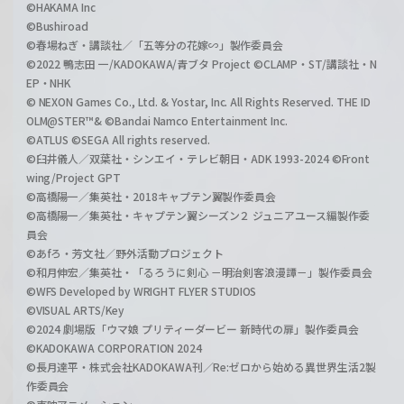
©HAKAMA Inc
©Bushiroad
©春場ねぎ・講談社／「五等分の花嫁∽」製作委員会
©2022 鴨志田 一/KADOKAWA/青ブタ Project ©CLAMP・ST/講談社・N
EP・NHK
© NEXON Games Co., Ltd. & Yostar, Inc. All Rights Reserved. THE ID
OLM@STER™& ©Bandai Namco Entertainment Inc.
©ATLUS ©SEGA All rights reserved.
©臼井儀人／双葉社・シンエイ・テレビ朝日・ADK 1993-2024 ©Front
wing/Project GPT
©高橋陽一／集英社・2018キャプテン翼製作委員会
©高橋陽一／集英社・キャプテン翼シーズン２ ジュニアユース編製作委
員会
©あfろ・芳文社／野外活動プロジェクト
©和月伸宏／集英社・「るろうに剣心 －明治剣客浪漫譚－」製作委員会
©WFS Developed by WRIGHT FLYER STUDIOS
©VISUAL ARTS/Key
©2024 劇場版「ウマ娘 プリティーダービー 新時代の扉」製作委員会
©KADOKAWA CORPORATION 2024
©長月達平・株式会社KADOKAWA刊／Re:ゼロから始める異世界生活2製
作委員会