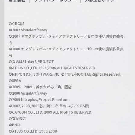
c
f
h
f
w
i
a
©CIRCUS
c
©2007 VisualArt's/Key
r
i
©2007 ヤマグチノボル･メディアファクトリー／ゼロの使い魔製作委員
z
会
a
©2008 ヤマグチノボル･メディアファクトリー／ゼロの使い魔製作委員
l
会
C
©なのはStrikerS PROJECT
h
©ATLUS CO.,LTD.1996,2006 ALL RIGHTS RESERVED.
a
©NIPPON ICHI SOFTWARE INC. ©TYPE-MOON All Rights Reserved.
n
©SEGA
©2005、2009 美水かがみ／角川書店
n
©2008 VisualArt's/Key
e
©2009 Nitroplus/Project Phantom
l
©2007,2008,2009谷川流･いとうのいぢ／
SOS団
©CAPCOM CO., LTD. 2009 ALL RIGHTS RESERVED.
©窪岡俊之
©BNGI
©ATLUS CO.,LTD. 1996,2008