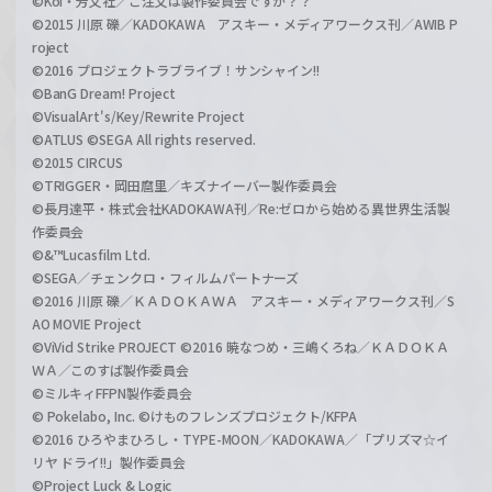
©Koi・芳文社／ご注文は製作委員会ですか？？
©2015 川原 礫／KADOKAWA アスキー・メディアワークス刊／AWIB P
roject
©2016 プロジェクトラブライブ！サンシャイン!!
©BanG Dream! Project
©VisualArt's/Key/Rewrite Project
©ATLUS ©SEGA All rights reserved.
©2015 CIRCUS
©TRIGGER・岡田麿里／キズナイーバー製作委員会
©長月達平・株式会社KADOKAWA刊／Re:ゼロから始める異世界生活製
作委員会
©&™Lucasfilm Ltd.
©SEGA／チェンクロ・フィルムパートナーズ
©2016 川原 礫／ＫＡＤＯＫＡＷＡ アスキー・メディアワークス刊／S
AO MOVIE Project
©ViVid Strike PROJECT ©2016 暁なつめ・三嶋くろね／ＫＡＤＯＫＡ
ＷＡ／このすば製作委員会
©ミルキィFFPN製作委員会
© Pokelabo, Inc. ©けものフレンズプロジェクト/KFPA
©2016 ひろやまひろし・TYPE-MOON／KADOKAWA／「プリズマ☆イ
リヤ ドライ!!」製作委員会
©Project Luck & Logic