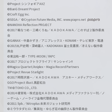
©Project シンフォギアAXZ
©BanG Dream! Project
©Craft Egg Inc.
©SEGA／ ©Crypton Future Media, INC. www.piapro.net
©NANOHA Reflection PROJECT
©2017 暁なつめ・三嶋くろね／ＫＡＤＯＫＡＷＡ／このすば２製作委員
会
©GAINAX・中島かずき／アニプレックス・KONAMI・テレビ東京・電通
©2015丸戸史明・深崎暮人・KADOKAWA 富士見書房／冴えない製作委
員会
©東出祐一郎・TYPE-MOON / FAPC
©2017 プロジェクトラブライブ！サンシャイン!!
©Magica Quartet/Aniplex・Magia Record Partners
©Project Revue Starlight
©2017 時雨沢恵一／ＫＡＤＯＫＡＷＡ アスキー・メディアワークス／
GGO Project illust.黒星紅白
TM ©TOHO CO., LTD.
©2014 榎宮祐・株式会社ＫＡＤＯＫＡＷＡ メディアファクトリー刊／ノ
ーゲーム・ノーライフ全権代理委員会
©2011 5pb.／Nitroplus 未来ガジェット研究所
©ミウラタダヒロ／集英社・ゆらぎ荘の幽奈さん製作委員会