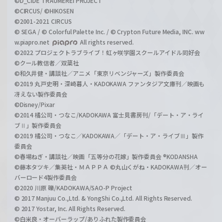
©D_CIDE TRAUMEREI PROJECT
©CIRCUS/ ©HIKOSEN
©2001-2021 CIRCUS
© SEGA / © Colorful Palette Inc. / © Crypton Future Media, INC. ww
w.piapro.net
All rights reserved.
©2022 プロジェクトラブライブ！虹ヶ咲学園スクールアイドル同好会
©クール教信者／双葉社
©和久井健・講談社／アニメ「東京リベンジャーズ」製作委員会
©2019 丸戸史明・深崎暮人・KADOKAWA ファンタジア文庫刊／映画も
冴えない製作委員会
©Disney/Pixar
©2014 橘公司・つなこ/KADOKAWA 富士見書房刊/「デート・ア・ライ
ブⅡ」製作委員会
©2019 橘公司・つなこ／KADOKAWA／「デート・ア・ライブⅢ」製作
委員会
©春場ねぎ・講談社／映画「五等分の花嫁」製作委員会 ®KODANSHA
©藤本タツキ／集英社・ＭＡＰＰＡ ©丸山くがね・KADOKAWA刊／オー
バーロード4製作委員会
©2020 川原 礫/KADOKAWA/SAO-P Project
© 2017 Manjuu Co.,Ltd. & YongShi Co.,Ltd. All Rights Reserved.
© 2017 Yostar, Inc. All Rights Reserved.
©白米良・オーバーラップ/ありふれた製作委員会