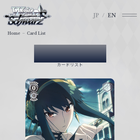
メ
ヴ
ニ
ァ
JP
EN
ュ
イ
ー
ス
Home
Card List
シ
ュ
Card List
ヴ
ァ
カードリスト
ル
ツ
｜
W
e
i
ß
S
c
h