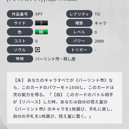
SPY
TD
作品番号
レアリティ
キャラ
サイド
種類
0
色
レベル
0
2000
コスト
パワー
-
ソウル
トリガー
バーリント市・殺し屋
特徴
【永】 あなたのキャラすべてが《バーリント市》な
ら、このカードのパワーを＋1500し、このカードは
次の能力を得る。『【自】 このカードのバトル相手
が【リバース】した時、あなたは自分の控え室の
《バーリント市》のキャラを1枚選び、手札に戻し、
自分の手札を1枚選び、控え室に置く。』