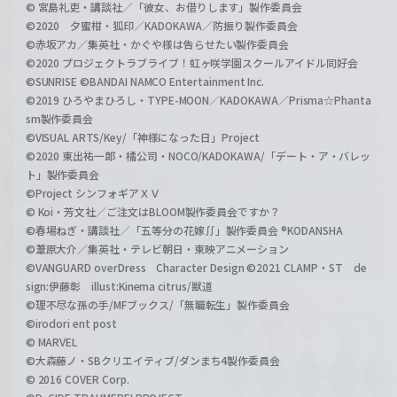
© 宮島礼吏・講談社／「彼女、お借りします」製作委員会
©2020 夕蜜柑・狐印／KADOKAWA／防振り製作委員会
©赤坂アカ／集英社・かぐや様は告らせたい製作委員会
©2020 プロジェクトラブライブ！虹ヶ咲学園スクールアイドル同好会
©SUNRISE ©BANDAI NAMCO Entertainment Inc.
©2019 ひろやまひろし・TYPE-MOON／KADOKAWA／Prisma☆Phanta
sm製作委員会
©VISUAL ARTS/Key/「神様になった日」Project
©2020 東出祐一郎・橘公司・NOCO/KADOKAWA/「デート・ア・バレッ
ト」製作委員会
©Project シンフォギアＸＶ
© Koi・芳文社／ご注文はBLOOM製作委員会ですか？
©春場ねぎ・講談社／「五等分の花嫁∬」製作委員会 ®KODANSHA
©葦原大介／集英社・テレビ朝日・東映アニメーション
©VANGUARD overDress Character Design ©2021 CLAMP・ST de
sign:伊藤彰 illust:Kinema citrus/獣道
©理不尽な孫の手/MFブックス/「無職転生」製作委員会
©irodori ent post
© MARVEL
©大森藤ノ・SBクリエイティブ/ダンまち4製作委員会
© 2016 COVER Corp.