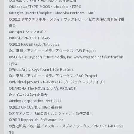
©あらゐけいいち・角川書店／東雲研究所
©Nitroplus/TYPE-MOON・ufotable・FZPC
©Magica Quartet/Aniplex・Madoka Partners・MBS
©2012 ヤマグチノボル・メディアファクトリー／ゼロの使い魔Ｆ製作委
員会
©Project シンフォギア
©BNGI／PROJECT iM@S
©2012 MAGES./5pb./Nitroplus
©川原 礫／アスキー・メディアワークス／AW Project
©SEGA / ©Crypton Future Media, Inc. www.crypton.net Illustration
by KEI
©VisualArt's/Key/Team Little Busters!
©川原 礫／アスキー・メディアワークス／SAO Project
©vividred project・MBS ©2013 プロジェクトラブライブ！
©NANOHA The MOVIE 2nd A's PROJECT
©サイコパス製作委員会
©Index Corporation 1996,2011
©2013 CIRCUS/D.C.III製作委員会
©オケアノス／「翠星のガルガンティア」製作委員会
©2013 Nippon Ichi Software, Inc.
©鎌池和馬／冬川基／アスキー・メディアワークス／PROJECT-RAILGU
N S