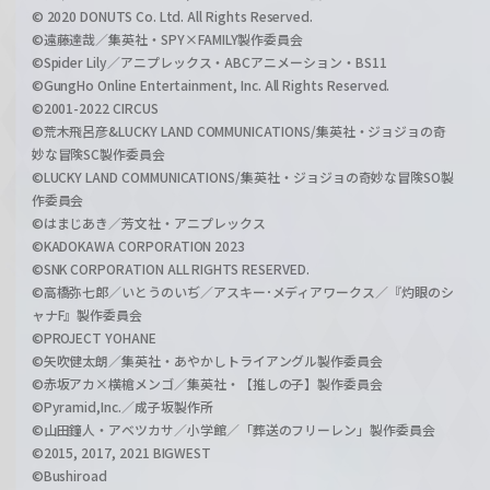
© 2020 DONUTS Co. Ltd. All Rights Reserved.
©遠藤達哉／集英社・SPY×FAMILY製作委員会
©Spider Lily／アニプレックス・ABCアニメーション・BS11
©GungHo Online Entertainment, Inc. All Rights Reserved.
©2001-2022 CIRCUS
©荒木飛呂彦&LUCKY LAND COMMUNICATIONS/集英社・ジョジョの奇
妙な冒険SC製作委員会
©LUCKY LAND COMMUNICATIONS/集英社・ジョジョの奇妙な冒険SO製
作委員会
©はまじあき／芳文社・アニプレックス
©KADOKAWA CORPORATION 2023
©SNK CORPORATION ALL RIGHTS RESERVED.
©高橋弥七郎／いとうのいぢ／アスキー･メディアワークス／『灼眼のシ
ャナF』製作委員会
©PROJECT YOHANE
©矢吹健太朗／集英社・あやかしトライアングル製作委員会
©赤坂アカ×横槍メンゴ／集英社・【推しの子】製作委員会
©Pyramid,Inc.／成子坂製作所
©山田鐘人・アベツカサ／小学館／「葬送のフリーレン」製作委員会
©2015, 2017, 2021 BIGWEST
©Bushiroad