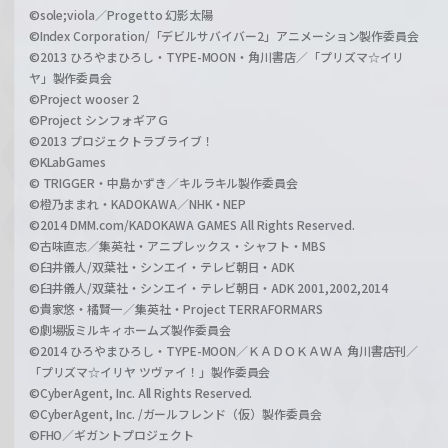
©sole;viola／Progetto 幻影太陽
©Index Corporation/「デビルサバイバー2」アニメーション製作委員会
©2013 ひろやまひろし・TYPE-MOON・角川書店／「プリズマ☆イリ
ヤ」製作委員会
©Project wooser 2
©Project シンフォギアＧ
©2013 プロジェクトラブライブ！
©KLabGames
© TRIGGER・中島かずき／キルラキル製作委員会
©橙乃ままれ・KADOKAWA／NHK・NEP
©2014 DMM.com/KADOKAWA GAMES All Rights Reserved.
©古味直志／集英社・アニプレックス・シャフト・MBS
©臼井儀人/双葉社・シンエイ・テレビ朝日・ADK
©臼井儀人/双葉社・シンエイ・テレビ朝日・ADK 2001,2002,2014
©貴家悠・橘賢一／集英社・Project TERRAFORMARS
©劇場版ミルキィホームズ製作委員会
©2014 ひろやまひろし・TYPE-MOON／ＫＡＤＯＫＡＷＡ 角川書店刊／
「プリズマ☆イリヤ ツヴァイ！」製作委員会
©CyberAgent, Inc. All Rights Reserved.
©CyberAgent, Inc. /ガールフレンド（仮）製作委員会
©FHO／ギガントプロジェクト