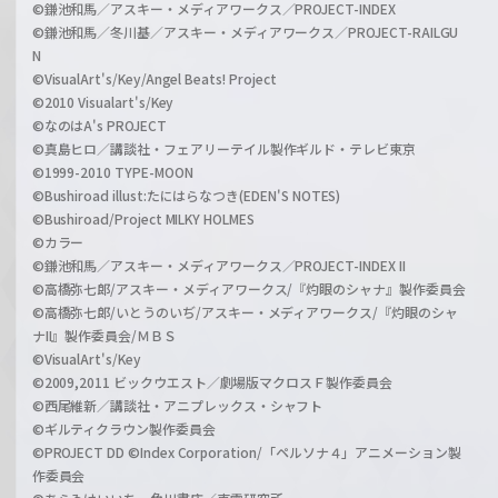
©鎌池和馬／アスキー・メディアワークス／PROJECT-INDEX
©鎌池和馬／冬川基／アスキー・メディアワークス／PROJECT-RAILGU
N
©VisualArt's/Key/Angel Beats! Project
©2010 Visualart's/Key
©なのはA's PROJECT
©真島ヒロ／講談社・フェアリーテイル製作ギルド・テレビ東京
©1999-2010 TYPE-MOON
©Bushiroad illust:たにはらなつき(EDEN'S NOTES)
©Bushiroad/Project MILKY HOLMES
©カラー
©鎌池和馬／アスキー・メディアワークス／PROJECT-INDEX II
©高橋弥七郎/アスキー・メディアワークス/『灼眼のシャナ』製作委員会
©高橋弥七郎/いとうのいぢ/アスキー・メディアワークス/『灼眼のシャ
ナII』製作委員会/ＭＢＳ
©VisualArt's/Key
©2009,2011 ビックウエスト／劇場版マクロスＦ製作委員会
©西尾維新／講談社・アニプレックス・シャフト
©ギルティクラウン製作委員会
©PROJECT DD ©Index Corporation/「ペルソナ４」アニメーション製
作委員会