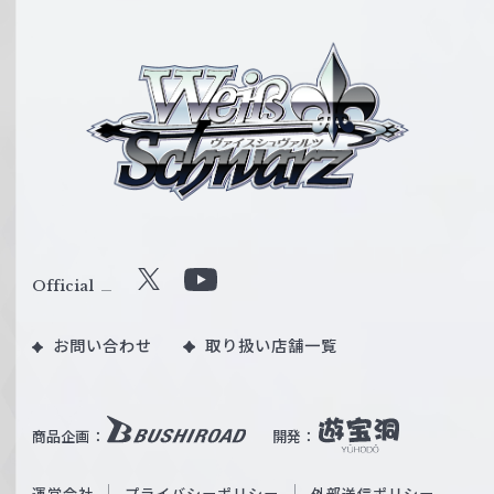
ヴ
ァ
イ
ス
シ
ュ
ヴ
ァ
ル
Official
X
Y
ツ
o
｜
お問い合わせ
取り扱い店舗一覧
u
W
T
e
u
i
b
商品企画：
開発：
ß
e
S
O
運営会社
プライバシーポリシー
外部送信ポリシー