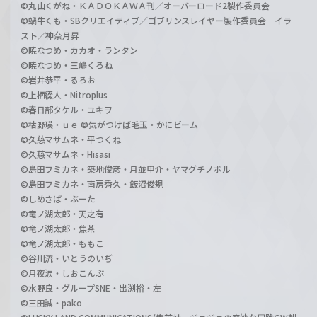
©丸山くがね・ＫＡＤＯＫＡＷＡ刊／オーバーロード2製作委員会
©蝸牛くも・SBクリエイティブ／ゴブリンスレイヤー製作委員会 イラ
スト／神奈月昇
©暁なつめ・カカオ・ランタン
©暁なつめ・三嶋くろね
©岩井恭平・るろお
©上栖綴人・Nitroplus
©春日部タケル・ユキヲ
©枯野瑛・ｕｅ ©気がつけば毛玉・かにビーム
©久慈マサムネ・平つくね
©久慈マサムネ・Hisasi
©島田フミカネ・築地俊彦・月並甲介・ヤマグチノボル
©島田フミカネ・南房秀久・飯沼俊規
©しめさば・ぶーた
©竜ノ湖太郎・天之有
©竜ノ湖太郎・焦茶
©竜ノ湖太郎・ももこ
©谷川流・いとうのいぢ
©月夜涙・しおこんぶ
©水野良・グループSNE・出渕裕・左
©三田誠・pako