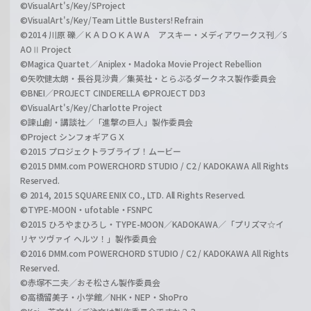
©VisualArt's/Key/SProject
©VisualArt's/Key/Team Little Busters! Refrain
©2014 川原 礫／ＫＡＤＯＫＡＷＡ アスキー・メディアワークス刊／S
AOⅡ Project
©Magica Quartet／Aniplex・Madoka Movie Project Rebellion
©矢吹健太朗・長谷見沙貴／集英社・とらぶるダークネス製作委員会
©BNEI／PROJECT CINDERELLA ©PROJECT DD3
©VisualArt's/Key/Charlotte Project
©諫山創・講談社／「進撃の巨人」製作委員会
©Project シンフォギアＧＸ
©2015 プロジェクトラブライブ！ムービー
©2015 DMM.com POWERCHORD STUDIO / C2 / KADOKAWA All Rights
Reserved.
© 2014, 2015 SQUARE ENIX CO., LTD. All Rights Reserved.
©TYPE-MOON・ufotable・FSNPC
©2015 ひろやまひろし・TYPE-MOON／KADOKAWA／「プリズマ☆イ
リヤ ツヴァイ ヘルツ！」製作委員会
©2016 DMM.com POWERCHORD STUDIO / C2 / KADOKAWA All Rights
Reserved.
©赤塚不二夫／おそ松さん製作委員会
©高橋留美子・小学館／NHK・NEP・ShoPro