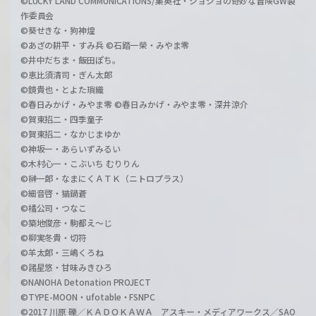
©LUCKY LAND COMMUNICATIONS/集英社・ジョジョの奇妙な冒険GW製
作委員会
©葵せきな・狗神煌
©あざの耕平・すみ兵 ©石踏一榮・みやま零
©井中だちま・飯田ぽち。
©恵比須清司・ぎん太郎
©鏡貴也・とよた瑣織
©春日みかげ・みやま零 ©春日みかげ・みやま零・深井涼介
©賀東招二・四季童子
©賀東招二・なかじまゆか
©神坂一・あらいずみるい
©木村心一・こぶいち むりりん
©榊一郎・なまにくＡＴＫ（ニトロプラス）
©細音啓・猫鍋蒼
©橘公司・つなこ
©築地俊彦・駒都え～じ
©柳実冬貴・切符
©羊太郎・三嶋くろね
©諸星悠・甘味みきひろ
©NANOHA Detonation PROJECT
©TYPE-MOON・ufotable・FSNPC
©2017 川原 礫／ＫＡＤＯＫＡＷＡ アスキー・メディアワークス／SAO