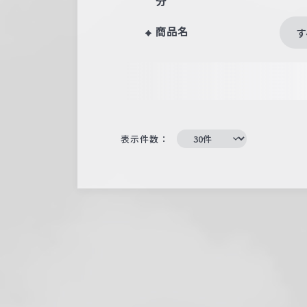
分
商品名
す
表示件数：