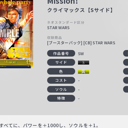
Mission!
クライマックス【Sサイド】
ネオスタンダード区分
STAR WARS
収録商品
[ブースターパック] [CB] STAR WARS
SW
作品番号
サイド
色
-
コスト
-
ソウル
-
特徴
すべてに、パワーを＋1000し、ソウルを＋1。