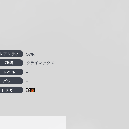
SWR
レアリティ
クライマックス
種類
-
レベル
-
パワー
トリガー