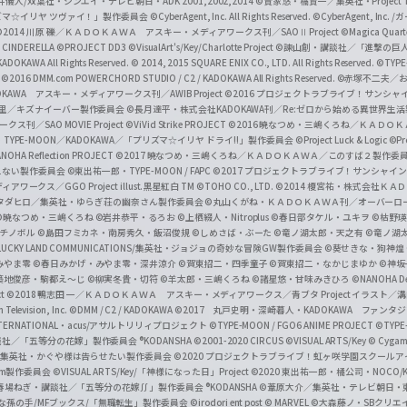
井儀人/双葉社・シンエイ・テレビ朝日・ADK 2001,2002,2014
©貴家悠・橘賢一／集英社・Project T
i
リズマ☆イリヤ ツヴァイ！」製作委員会
©CyberAgent, Inc. All Rights Reserved.
©CyberAgent, I
a
©2014 川原 礫／ＫＡＤＯＫＡＷＡ アスキー・メディアワークス刊／SAOⅡ Project
©Magica Quart
CINDERELLA ©PROJECT DD3
©VisualArt's/Key/Charlotte Project
©諫山創・講談社／「進撃の巨
l
DOKAWA All Rights Reserved.
© 2014, 2015 SQUARE ENIX CO., LTD. All Rights Reserved.
©TYPE
会
©2016 DMM.com POWERCHORD STUDIO / C2 / KADOKAWA All Rights Reserved.
©赤塚不二夫／
C
DOKAWA アスキー・メディアワークス刊／AWIB Project
©2016 プロジェクトラブライブ！サンシャイ
h
田麿里／キズナイーバー製作委員会
©長月達平・株式会社KADOKAWA刊／Re:ゼロから始める異世界生
／SAO MOVIE Project
©ViVid Strike PROJECT ©2016 暁なつめ・三嶋くろね／Ｋ
a
・TYPE-MOON／KADOKAWA／「プリズマ☆イリヤ ドライ!!」製作委員会
©Project Luck & Logic
©P
NOHA Reflection PROJECT
©2017 暁なつめ・三嶋くろね／ＫＡＤＯＫＡＷＡ／このすば２製作委
n
冴えない製作委員会
©東出祐一郎・TYPE-MOON / FAPC
©2017 プロジェクトラブライブ！サンシャイン!
n
クス／GGO Project illust.黒星紅白
TM ©TOHO CO., LTD.
©2014 榎宮祐・株式会社Ｋ
タダヒロ／集英社・ゆらぎ荘の幽奈さん製作委員会
©丸山くがね・ＫＡＤＯＫＡＷＡ刊／オーバーロ
e
©暁なつめ・三嶋くろね
©岩井恭平・るろお
©上栖綴人・Nitroplus
©春日部タケル・ユキヲ
©枯野瑛
グチノボル
©島田フミカネ・南房秀久・飯沼俊規
©しめさば・ぶーた
©竜ノ湖太郎・天之有
©竜ノ湖
l
LUCKY LAND COMMUNICATIONS/集英社・ジョジョの奇妙な冒険GW製作委員会
©葵せきな・狗神煌
みやま零 ©春日みかげ・みやま零・深井涼介
©賀東招二・四季童子
©賀東招二・なかじまゆか
©神坂
築地俊彦・駒都え～じ
©柳実冬貴・切符
©羊太郎・三嶋くろね
©諸星悠・甘味みきひろ
©NANOHA De
t
©2018 鴨志田 一／ＫＡＤＯＫＡＷＡ アスキー・メディアワークス／青ブタ Project イラスト／
Television, Inc.
©DMM / C2 / KADOKAWA
©2017 丸戸史明・深崎暮人・KADOKAWA ファン
INTERNATIONAL・acus/アサルトリリィプロジェクト
©TYPE-MOON / FGO6 ANIME PROJECT
©TYPE
社／「五等分の花嫁」製作委員会 ®KODANSHA
©2001-2020 CIRCUS
©VISUAL ARTS/Key
© Cygame
／集英社・かぐや様は告らせたい製作委員会
©2020 プロジェクトラブライブ！虹ヶ咲学園スクール
asm製作委員会
©VISUAL ARTS/Key/「神様になった日」Project
©2020 東出祐一郎・橘公司・NOCO
春場ねぎ・講談社／「五等分の花嫁∬」製作委員会 ®KODANSHA
©葦原大介／集英社・テレビ朝日・
な孫の手/MFブックス/「無職転生」製作委員会
©irodori ent post
© MARVEL
©大森藤ノ・SBクリエ