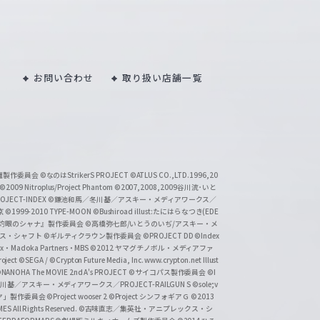
お問い合わせ
取り扱い店舗一覧
い魔製作委員会
©なのはStrikerS PROJECT
©ATLUS CO.,LTD.1996,20
©2009 Nitroplus/Project Phantom
©2007,2008,2009谷川流･いと
CT-INDEX
©鎌池和馬／冬川基／アスキー・メディアワークス／
京
©1999-2010 TYPE-MOON
©Bushiroad illust:たにはらなつき(EDE
『灼眼のシャナ』製作委員会
©高橋弥七郎/いとうのいぢ/アスキー・メ
クス・シャフト
©ギルティクラウン製作委員会
©PROJECT DD ©Index
lex・Madoka Partners・MBS
©2012 ヤマグチノボル・メディアファ
ject
©SEGA / ©Crypton Future Media, Inc. www.crypton.net Illust
NANOHA The MOVIE 2nd A's PROJECT
©サイコパス製作委員会
©I
基／アスキー・メディアワークス／PROJECT-RAILGUN S
©sole;v
リヤ」製作委員会
©Project wooser 2
©Project シンフォギアＧ
©2013
 All Rights Reserved.
©古味直志／集英社・アニプレックス・シ