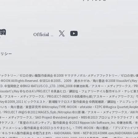
Official
X
Y
o
ポリシー
u
T
u
ィアファクトリー／ゼロの使い魔製作委員会
©2008 ヤマグチノボル･メディアファクトリー／ゼロの使
b
MOON All Rights Reserved.
©SEGA
©2005、2009 美水かがみ／角川書店
©2008 VisualArt's/Key
ED.
©窪岡俊之
©BNGI
©ATLUS CO.,LTD. 1996,2008
©鎌池和馬／アスキー・メディアワークス／PROJE
e
sualart's/Key
©なのはA's PROJECT
©真島ヒロ／講談社・フェアリーテイル製作ギルド・テレビ東
／アスキー・メディアワークス／PROJECT-INDEX II
©高橋弥七郎/アスキー・メディアワークス/
O
/Key
©2009,2011 ビックウエスト／劇場版マクロスＦ製作委員会
©西尾維新／講談社・アニプレッ
f
いいち・角川書店／東雲研究所
©Nitroplus/TYPE-MOON・ufotable・FZPC
©Magica Quartet/Anip
I／PROJECT iM@S
©2012 MAGES./5pb./Nitroplus
©川原 礫／アスキー・メディアワークス／AW Pro
f
ー・メディアワークス／SAO Project
©vividred project・MBS ©2013 プロジェクトラブライブ！
©
i
オケアノス／「翠星のガルガンティア」製作委員会
©2013 Nippon Ichi Software, Inc.
©鎌池和馬／冬川
イバー2」アニメーション製作委員会
©2013 ひろやまひろし・TYPE-MOON・角川書店／「プリズマ☆イ
c
ずき／キルラキル製作委員会
©橙乃ままれ・KADOKAWA／NHK・NEP
©2014 DMM.com/KADOKAWA GAMES