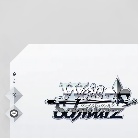
Share
ヴ
ァ
イ
X
ス
シ
L
i
ュ
n
e
ヴ