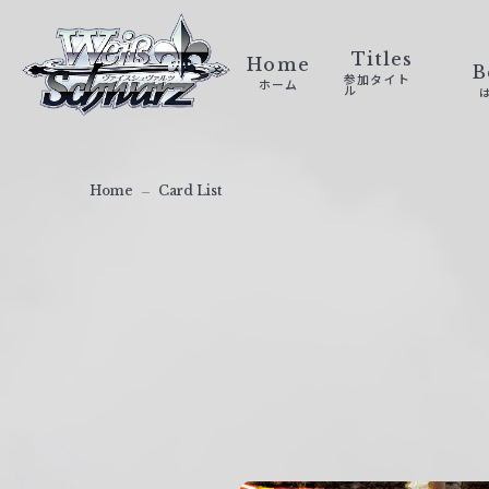
ヴ
ァ
Titles
Home
B
参加タイト
ホーム
イ
ル
ス
シ
ュ
Home
Card List
ヴ
ァ
ル
ツ
｜
W
e
i
ß
S