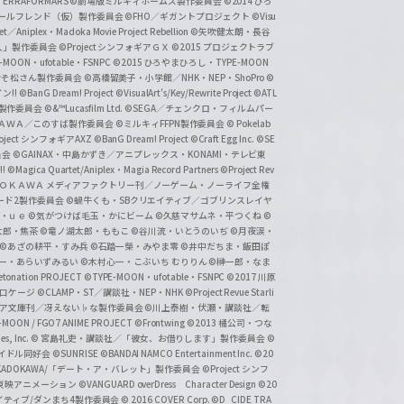
ERRAFORMARS
©劇場版ミルキィホームズ製作委員会
©2014 ひろ
nc. /ガールフレンド（仮）製作委員会
©FHO／ギガントプロジェクト
©Visu
et／Aniplex・Madoka Movie Project Rebellion
©矢吹健太朗・長谷
人」製作委員会
©Project シンフォギアＧＸ
©2015 プロジェクトラブ
-MOON・ufotable・FSNPC
©2015 ひろやまひろし・TYPE-MOON
おそ松さん製作委員会
©高橋留美子・小学館／NHK・NEP・ShoPro
©
ン!!
©BanG Dream! Project
©VisualArt's/Key/Rewrite Project
©ATL
活製作委員会
©&™Lucasfilm Ltd.
©SEGA／チェンクロ・フィルムパー
ＡＤＯＫＡＷＡ／このすば製作委員会
©ミルキィFFPN製作委員会
© Pokelab
roject シンフォギアAXZ
©BanG Dream! Project
©Craft Egg Inc.
©SE
員会
©GAINAX・中島かずき／アニプレックス・KONAMI・テレビ東
!
©Magica Quartet/Aniplex・Magia Record Partners
©Project Rev
ＡＤＯＫＡＷＡ メディアファクトリー刊／ノーゲーム・ノーライフ全権
ード2製作委員会
©蝸牛くも・SBクリエイティブ／ゴブリンスレイヤ
・ｕｅ ©気がつけば毛玉・かにビーム
©久慈マサムネ・平つくね
©
太郎・焦茶
©竜ノ湖太郎・ももこ
©谷川流・いとうのいぢ
©月夜涙・
©あざの耕平・すみ兵 ©石踏一榮・みやま零
©井中だちま・飯田ぽ
一・あらいずみるい
©木村心一・こぶいち むりりん
©榊一郎・なま
tonation PROJECT
©TYPE-MOON・ufotable・FSNPC
©2017 川原
溝口ケージ
©CLAMP・ST／講談社・NEP・NHK
©Project Revue Starli
タジア文庫刊／冴えない♭な製作委員会
©川上泰樹・伏瀬・講談社／転
-MOON / FGO7 ANIME PROJECT
©Frontwing
©2013 橘公司・つな
s, Inc.
© 宮島礼吏・講談社／「彼女、お借りします」製作委員会
©
アイドル同好会
©SUNRISE ©BANDAI NAMCO Entertainment Inc.
©20
/KADOKAWA/「デート・ア・バレット」製作委員会
©Project シンフ
東映アニメーション
©VANGUARD overDress Character Design ©20
イティブ/ダンまち4製作委員会
© 2016 COVER Corp.
©D_CIDE TRA