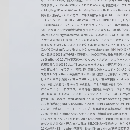
ャフト・MBS
©臼井儀人/双葉社・シンエイ・テレビ朝日・ADK
©臼
やまひろし・TYPE-MOON／ＫＡＤＯＫＡＷＡ 角川書店刊／「プ
alArt's/Key/SProject
©VisualArt's/Key/Team Little Busters! Refrain
見沙貴／集英社・とらぶるダークネス製作委員会
©BNEI／PROJECT 
ライブ！ムービー
©2015 DMM.com POWERCHORD STUDIO / C2 / KA
／KADOKAWA／「プリズマ☆イリヤ ツヴァイ ヘルツ！」製作委員
Koi・芳文社／ご注文は製作委員会ですか？？
©2015 川原 礫／KA
US ©SEGA All rights reserved.
©2015 CIRCUS
©TRIGGER・岡
トナーズ
©2016 川原 礫／ＫＡＤＯＫＡＷＡ アスキー・メディアワークス刊
o, Inc. ©けものフレンズプロジェクト/KFPA
©2016 ひろやまひろし
GA／ ©Crypton Future Media, INC. www.piapro.net
©NA
京・電通
©2015丸戸史明・深崎暮人・KADOKAWA 富士見書房／
ue Starlight
©2017 時雨沢恵一／ＫＡＤＯＫＡＷＡ アスキー・メディアワー
代理委員会
©2011 5pb.／Nitroplus 未来ガジェット研究所
©ミウラ
ー製作委員会 イラスト／神奈月昇
©暁なつめ・カカオ・ランタン
久慈マサムネ・Hisasi
©島田フミカネ・築地俊彦・月並甲介・ヤマ
しおこんぶ
©水野良・グループSNE・出渕裕・左
©三田誠・pako
©
ち。
©恵比須清司・ぎん太郎
©鏡貴也・とよた瑣織
©春日みかげ・
にくＡＴＫ（ニトロプラス）
©細音啓・猫鍋蒼
©橘公司・つなこ
©
礫／ＫＡＤＯＫＡＷＡ アスキー・メディアワークス／SAO-A Projec
ght
© 2021 Ateam Entertainment Inc.
©Tokyo Broadcasting System 
スラ製作委員会 ©REKI KAWAHARA 2019 illust：abec
©AZONE 
こ／富士見書房／「デート･ア･ライブ」製作委員会
©春場ねぎ・講談
2020 夕蜜柑・狐印／KADOKAWA／防振り製作委員会
©赤坂アカ
19 ひろやまひろし・TYPE-MOON／KADOKAWA／Prisma☆Phant
ォギアＸＶ
© Koi・芳文社／ご注文はBLOOM製作委員会ですか？
©
21 CLAMP・ST design:伊藤彰 illust:Kinema citrus/獣道
©理不尽