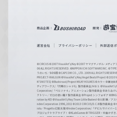
ァ
ル
ツ
｜
商品企画：
開発：
W
e
i
運営会社
プライバシーポリシー
外部送信
ß
S
©CIRCUS
©2007 VisualArt's/Key
©2007 ヤマグチノボル･メデ
c
06 ALL RIGHTS RESERVED.
©NIPPON ICHI SOFTWARE INC. ©TYPE-
うのいぢ／
SOS団
©CAPCOM CO., LTD. 2009 ALL RIGHTS RESERV
h
PROJECT-RAILGUN
©VisualArt's/Key/Angel Beats! Project
©2010 Vi
w
N'S NOTES)
©Bushiroad/Project MILKY HOLMES
©カラー
©鎌池和馬
ディアワークス/『灼眼のシャナII』製作委員会/ＭＢＳ
©VisualArt's
a
Corporation/「ペルソナ４」アニメーション製作委員会
©あらゐけ
クトリー／ゼロの使い魔Ｆ製作委員会
©Project シンフォギア
©BNG
r
ration by KEI
©VisualArt's/Key/Team Little Busters!
©川原 礫／アスキ
z
ndex Corporation 1996,2011
©2013 CIRCUS/D.C.III製作委員会
©
iola／Progetto 幻影太陽
©Index Corporation/「デビルサバ
プロジェクトラブライブ！
©KLabGames
© TRIGGER・中島か