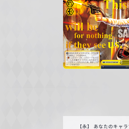
c
h
w
a
r
z
【永】 あなたのキャラ