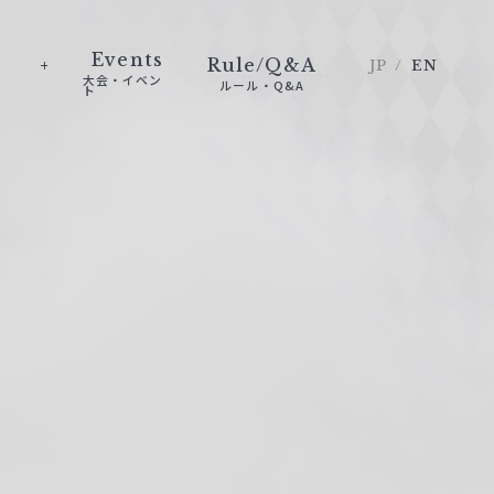
Events
Rule/Q&A
JP
EN
大会・イベン
ルール・Q&A
ト