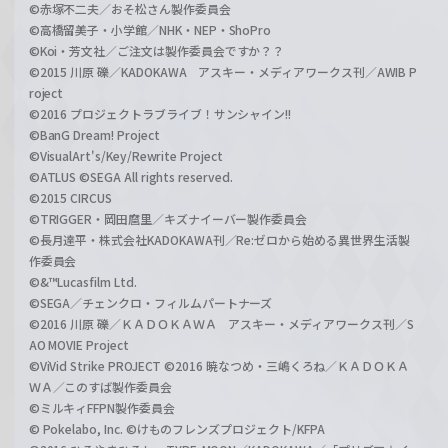
©赤塚不二夫／おそ松さん製作委員会
©高橋留美子・小学館／NHK・NEP・ShoPro
©Koi・芳文社／ご注文は製作委員会ですか？？
©2015 川原 礫／KADOKAWA アスキー・メディアワークス刊／AWIB P
roject
©2016 プロジェクトラブライブ！サンシャイン!!
©BanG Dream! Project
©VisualArt's/Key/Rewrite Project
©ATLUS ©SEGA All rights reserved.
©2015 CIRCUS
©TRIGGER・岡田麿里／キズナイーバー製作委員会
©長月達平・株式会社KADOKAWA刊／Re:ゼロから始める異世界生活製
作委員会
©&™Lucasfilm Ltd.
©SEGA／チェンクロ・フィルムパートナーズ
©2016 川原 礫／ＫＡＤＯＫＡＷＡ アスキー・メディアワークス刊／S
AO MOVIE Project
©ViVid Strike PROJECT ©2016 暁なつめ・三嶋くろね／ＫＡＤＯＫＡ
ＷＡ／このすば製作委員会
©ミルキィFFPN製作委員会
© Pokelabo, Inc. ©けものフレンズプロジェクト/KFPA