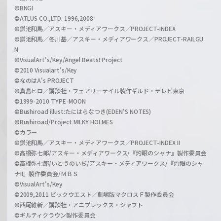
©BNGI
©ATLUS CO.,LTD. 1996,2008
©鎌池和馬／アスキー・メディアワークス／PROJECT-INDEX
©鎌池和馬／冬川基／アスキー・メディアワークス／PROJECT-RAILGU
N
©VisualArt's/Key/Angel Beats! Project
©2010 Visualart's/Key
©なのはA's PROJECT
©真島ヒロ／講談社・フェアリーテイル製作ギルド・テレビ東京
©1999-2010 TYPE-MOON
©Bushiroad illust:たにはらなつき(EDEN'S NOTES)
©Bushiroad/Project MILKY HOLMES
©カラー
©鎌池和馬／アスキー・メディアワークス／PROJECT-INDEX II
©高橋弥七郎/アスキー・メディアワークス/『灼眼のシャナ』製作委員会
©高橋弥七郎/いとうのいぢ/アスキー・メディアワークス/『灼眼のシャ
ナII』製作委員会/ＭＢＳ
©VisualArt's/Key
©2009,2011 ビックウエスト／劇場版マクロスＦ製作委員会
©西尾維新／講談社・アニプレックス・シャフト
©ギルティクラウン製作委員会