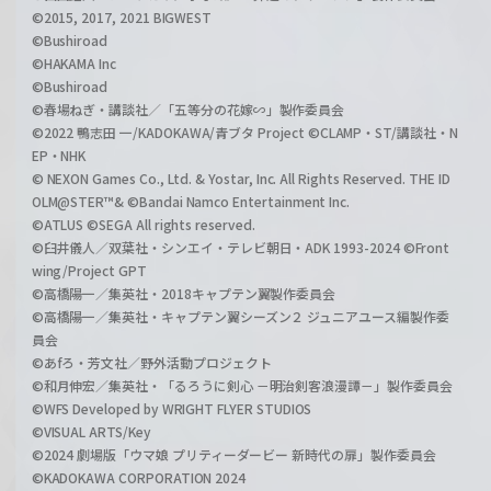
©2015, 2017, 2021 BIGWEST
©Bushiroad
©HAKAMA Inc
©Bushiroad
©春場ねぎ・講談社／「五等分の花嫁∽」製作委員会
©2022 鴨志田 一/KADOKAWA/青ブタ Project ©CLAMP・ST/講談社・N
EP・NHK
© NEXON Games Co., Ltd. & Yostar, Inc. All Rights Reserved. THE ID
OLM@STER™& ©Bandai Namco Entertainment Inc.
©ATLUS ©SEGA All rights reserved.
©臼井儀人／双葉社・シンエイ・テレビ朝日・ADK 1993-2024 ©Front
wing/Project GPT
©高橋陽一／集英社・2018キャプテン翼製作委員会
©高橋陽一／集英社・キャプテン翼シーズン２ ジュニアユース編製作委
員会
©あfろ・芳文社／野外活動プロジェクト
©和月伸宏／集英社・「るろうに剣心 －明治剣客浪漫譚－」製作委員会
©WFS Developed by WRIGHT FLYER STUDIOS
©VISUAL ARTS/Key
©2024 劇場版「ウマ娘 プリティーダービー 新時代の扉」製作委員会
©KADOKAWA CORPORATION 2024