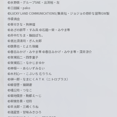
©水野良・グループSNE・出渕裕・左
©三田誠・pako
©LUCKY LAND COMMUNICATIONS/集英社・ジョジョの奇妙な冒険GW製
作委員会
©葵せきな・狗神煌
©あざの耕平・すみ兵 ©石踏一榮・みやま零
©井中だちま・飯田ぽち。
©恵比須清司・ぎん太郎
©鏡貴也・とよた瑣織
©春日みかげ・みやま零 ©春日みかげ・みやま零・深井涼介
©賀東招二・四季童子
©賀東招二・なかじまゆか
©神坂一・あらいずみるい
©木村心一・こぶいち むりりん
©榊一郎・なまにくＡＴＫ（ニトロプラス）
©細音啓・猫鍋蒼
©橘公司・つなこ
©築地俊彦・駒都え～じ
©柳実冬貴・切符
©羊太郎・三嶋くろね
©諸星悠・甘味みきひろ