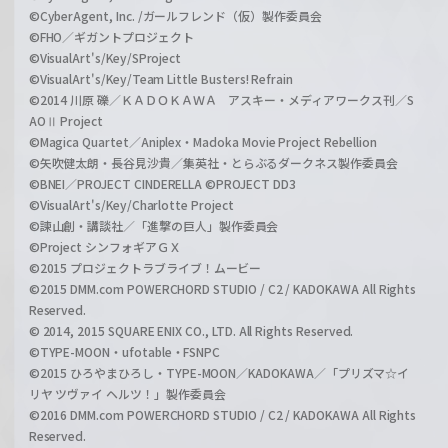
©CyberAgent, Inc. /ガールフレンド（仮）製作委員会
©FHO／ギガントプロジェクト
©VisualArt's/Key/SProject
©VisualArt's/Key/Team Little Busters! Refrain
©2014 川原 礫／ＫＡＤＯＫＡＷＡ アスキー・メディアワークス刊／S
AOⅡ Project
©Magica Quartet／Aniplex・Madoka Movie Project Rebellion
©矢吹健太朗・長谷見沙貴／集英社・とらぶるダークネス製作委員会
©BNEI／PROJECT CINDERELLA ©PROJECT DD3
©VisualArt's/Key/Charlotte Project
©諫山創・講談社／「進撃の巨人」製作委員会
©Project シンフォギアＧＸ
©2015 プロジェクトラブライブ！ムービー
©2015 DMM.com POWERCHORD STUDIO / C2 / KADOKAWA All Rights
Reserved.
© 2014, 2015 SQUARE ENIX CO., LTD. All Rights Reserved.
©TYPE-MOON・ufotable・FSNPC
©2015 ひろやまひろし・TYPE-MOON／KADOKAWA／「プリズマ☆イ
リヤ ツヴァイ ヘルツ！」製作委員会
©2016 DMM.com POWERCHORD STUDIO / C2 / KADOKAWA All Rights
Reserved.