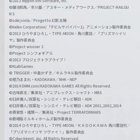
©2013 Nippon Ichi Software, Inc.
©鎌池和馬／冬川基／アスキー・メディアワークス／PROJECT-RAILGU
N S
©sole;viola／Progetto 幻影太陽
©Index Corporation/「デビルサバイバー2」アニメーション製作委員会
©2013 ひろやまひろし・TYPE-MOON・角川書店／「プリズマ☆イリ
ヤ」製作委員会
©Project wooser 2
©Project シンフォギアＧ
©2013 プロジェクトラブライブ！
©KLabGames
© TRIGGER・中島かずき／キルラキル製作委員会
©橙乃ままれ・KADOKAWA／NHK・NEP
©2014 DMM.com/KADOKAWA GAMES All Rights Reserved.
©古味直志／集英社・アニプレックス・シャフト・MBS
©臼井儀人/双葉社・シンエイ・テレビ朝日・ADK
©臼井儀人/双葉社・シンエイ・テレビ朝日・ADK 2001,2002,2014
©貴家悠・橘賢一／集英社・Project TERRAFORMARS
©劇場版ミルキィホームズ製作委員会
©2014 ひろやまひろし・TYPE-MOON／ＫＡＤＯＫＡＷＡ 角川書店刊／
「プリズマ☆イリヤ ツヴァイ！」製作委員会
©CyberAgent, Inc. All Rights Reserved.