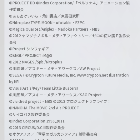
©PROJECT DD ©Index Corporation/「ペルソナ４」アニメーション製
作委員会
©あらゐけいいち・角川書店／東雲研究所
©Nitroplus/TYPE-MOON・ufotable・FZPC
©Magica Quartet/Aniplex・Madoka Partners・MBS
©2012 ヤマグチノボル・メディアファクトリー／ゼロの使い魔Ｆ製作委
員会
©Project シンフォギア
©BNGI／PROJECT iM@S
©2012 MAGES./5pb./Nitroplus
©川原 礫／アスキー・メディアワークス／AW Project
©SEGA / ©Crypton Future Media, Inc. www.crypton.net Illustration
by KEI
©VisualArt's/Key/Team Little Busters!
©川原 礫／アスキー・メディアワークス／SAO Project
©vividred project・MBS ©2013 プロジェクトラブライブ！
©NANOHA The MOVIE 2nd A's PROJECT
©サイコパス製作委員会
©Index Corporation 1996,2011
©2013 CIRCUS/D.C.III製作委員会
©オケアノス／「翠星のガルガンティア」製作委員会