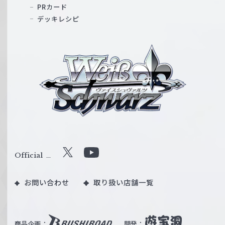
PRカード
デッキレシピ
ヴ
ァ
イ
ス
シ
ュ
ヴ
ァ
ル
Official
X
Y
ツ
o
｜
お問い合わせ
取り扱い店舗一覧
u
W
T
e
u
i
b
商品企画：
開発：