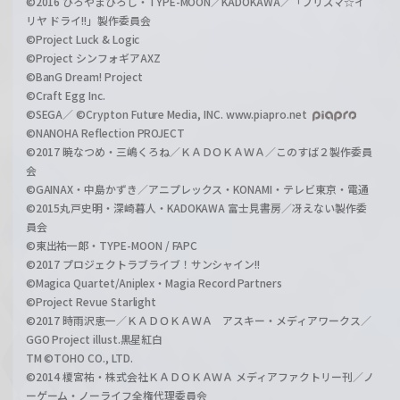
©2016 ひろやまひろし・TYPE-MOON／KADOKAWA／「プリズマ☆イ
リヤ ドライ!!」製作委員会
©Project Luck & Logic
©Project シンフォギアAXZ
©BanG Dream! Project
©Craft Egg Inc.
©SEGA／ ©Crypton Future Media, INC. www.piapro.net
©NANOHA Reflection PROJECT
©2017 暁なつめ・三嶋くろね／ＫＡＤＯＫＡＷＡ／このすば２製作委員
会
©GAINAX・中島かずき／アニプレックス・KONAMI・テレビ東京・電通
©2015丸戸史明・深崎暮人・KADOKAWA 富士見書房／冴えない製作委
員会
©東出祐一郎・TYPE-MOON / FAPC
©2017 プロジェクトラブライブ！サンシャイン!!
©Magica Quartet/Aniplex・Magia Record Partners
©Project Revue Starlight
©2017 時雨沢恵一／ＫＡＤＯＫＡＷＡ アスキー・メディアワークス／
GGO Project illust.黒星紅白
TM ©TOHO CO., LTD.
©2014 榎宮祐・株式会社ＫＡＤＯＫＡＷＡ メディアファクトリー刊／ノ
ーゲーム・ノーライフ全権代理委員会