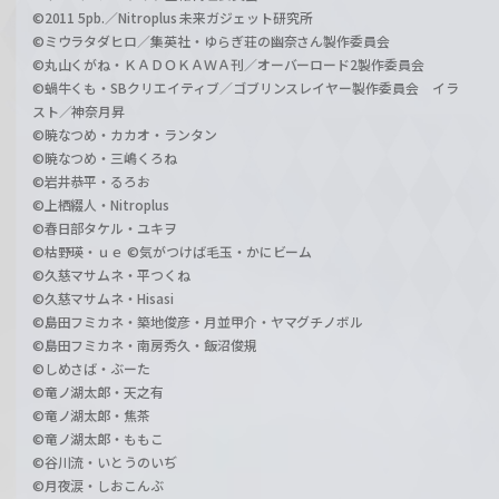
©2011 5pb.／Nitroplus 未来ガジェット研究所
©ミウラタダヒロ／集英社・ゆらぎ荘の幽奈さん製作委員会
©丸山くがね・ＫＡＤＯＫＡＷＡ刊／オーバーロード2製作委員会
©蝸牛くも・SBクリエイティブ／ゴブリンスレイヤー製作委員会 イラ
スト／神奈月昇
©暁なつめ・カカオ・ランタン
©暁なつめ・三嶋くろね
©岩井恭平・るろお
©上栖綴人・Nitroplus
©春日部タケル・ユキヲ
©枯野瑛・ｕｅ ©気がつけば毛玉・かにビーム
©久慈マサムネ・平つくね
©久慈マサムネ・Hisasi
©島田フミカネ・築地俊彦・月並甲介・ヤマグチノボル
©島田フミカネ・南房秀久・飯沼俊規
©しめさば・ぶーた
©竜ノ湖太郎・天之有
©竜ノ湖太郎・焦茶
©竜ノ湖太郎・ももこ
©谷川流・いとうのいぢ
©月夜涙・しおこんぶ