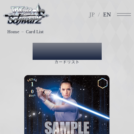
メ
ヴ
ニ
ァ
JP
EN
ュ
イ
ー
ス
Home
Card List
シ
ュ
Card List
ヴ
ァ
カードリスト
ル
ツ
｜
W
e
i
ß
S
c
h