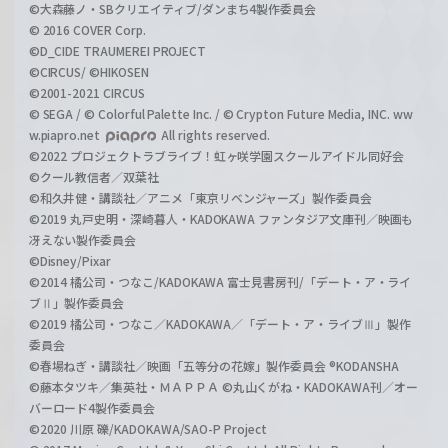
©大森藤ノ・SBクリエイティブ/ダンまち4製作委員会
© 2016 COVER Corp.
©D_CIDE TRAUMEREI PROJECT
©CIRCUS/ ©HIKOSEN
©2001-2021 CIRCUS
© SEGA / © Colorful Palette Inc. / © Crypton Future Media, INC. ww
w.piapro.net
All rights reserved.
©2022 プロジェクトラブライブ！虹ヶ咲学園スクールアイドル同好会
©クール教信者／双葉社
©和久井健・講談社／アニメ「東京リベンジャーズ」製作委員会
©2019 丸戸史明・深崎暮人・KADOKAWA ファンタジア文庫刊／映画も
冴えない製作委員会
©Disney/Pixar
©2014 橘公司・つなこ/KADOKAWA 富士見書房刊/「デート・ア・ライ
ブⅡ」製作委員会
©2019 橘公司・つなこ／KADOKAWA／「デート・ア・ライブⅢ」製作
委員会
©春場ねぎ・講談社／映画「五等分の花嫁」製作委員会 ®KODANSHA
©藤本タツキ／集英社・ＭＡＰＰＡ ©丸山くがね・KADOKAWA刊／オー
バーロード4製作委員会
©2020 川原 礫/KADOKAWA/SAO-P Project