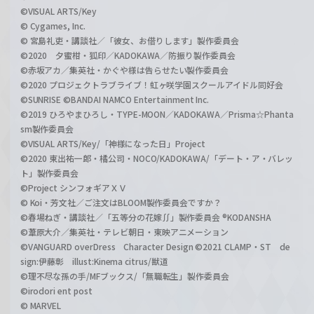
©VISUAL ARTS/Key
© Cygames, Inc.
© 宮島礼吏・講談社／「彼女、お借りします」製作委員会
©2020 夕蜜柑・狐印／KADOKAWA／防振り製作委員会
©赤坂アカ／集英社・かぐや様は告らせたい製作委員会
©2020 プロジェクトラブライブ！虹ヶ咲学園スクールアイドル同好会
©SUNRISE ©BANDAI NAMCO Entertainment Inc.
©2019 ひろやまひろし・TYPE-MOON／KADOKAWA／Prisma☆Phanta
sm製作委員会
©VISUAL ARTS/Key/「神様になった日」Project
©2020 東出祐一郎・橘公司・NOCO/KADOKAWA/「デート・ア・バレッ
ト」製作委員会
©Project シンフォギアＸＶ
© Koi・芳文社／ご注文はBLOOM製作委員会ですか？
©春場ねぎ・講談社／「五等分の花嫁∬」製作委員会 ®KODANSHA
©葦原大介／集英社・テレビ朝日・東映アニメーション
©VANGUARD overDress Character Design ©2021 CLAMP・ST de
sign:伊藤彰 illust:Kinema citrus/獣道
©理不尽な孫の手/MFブックス/「無職転生」製作委員会
©irodori ent post
© MARVEL