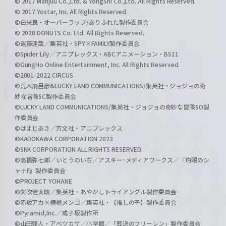
© 2017 Manjuu Co.,Ltd. & YongShi Co.,Ltd. All Rights Reserved.
© 2017 Yostar, Inc. All Rights Reserved.
©白米良・オーバーラップ/ありふれた製作委員会
© 2020 DONUTS Co. Ltd. All Rights Reserved.
©遠藤達哉／集英社・SPY×FAMILY製作委員会
©Spider Lily／アニプレックス・ABCアニメーション・BS11
©GungHo Online Entertainment, Inc. All Rights Reserved.
©2001-2022 CIRCUS
©荒木飛呂彦&LUCKY LAND COMMUNICATIONS/集英社・ジョジョの奇
妙な冒険SC製作委員会
©LUCKY LAND COMMUNICATIONS/集英社・ジョジョの奇妙な冒険SO製
作委員会
©はまじあき／芳文社・アニプレックス
©KADOKAWA CORPORATION 2023
©SNK CORPORATION ALL RIGHTS RESERVED.
©高橋弥七郎／いとうのいぢ／アスキー･メディアワークス／『灼眼のシ
ャナF』製作委員会
©PROJECT YOHANE
©矢吹健太朗／集英社・あやかしトライアングル製作委員会
©赤坂アカ×横槍メンゴ／集英社・【推しの子】製作委員会
©Pyramid,Inc.／成子坂製作所
©山田鐘人・アベツカサ／小学館／「葬送のフリーレン」製作委員会