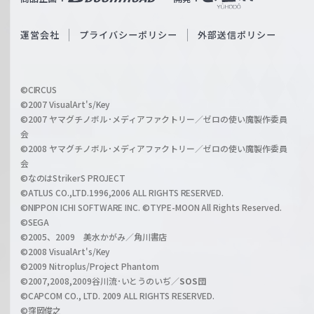
ß
e
S
O
運営会社
プライバシーポリシー
外部送信ポリシー
c
f
h
f
w
i
a
©CIRCUS
c
©2007 VisualArt's/Key
r
i
©2007 ヤマグチノボル･メディアファクトリー／ゼロの使い魔製作委員
z
会
a
©2008 ヤマグチノボル･メディアファクトリー／ゼロの使い魔製作委員
l
会
C
©なのはStrikerS PROJECT
h
©ATLUS CO.,LTD.1996,2006 ALL RIGHTS RESERVED.
a
©NIPPON ICHI SOFTWARE INC. ©TYPE-MOON All Rights Reserved.
n
©SEGA
©2005、2009 美水かがみ／角川書店
n
©2008 VisualArt's/Key
e
©2009 Nitroplus/Project Phantom
l
©2007,2008,2009谷川流･いとうのいぢ／
SOS団
©CAPCOM CO., LTD. 2009 ALL RIGHTS RESERVED.
©窪岡俊之