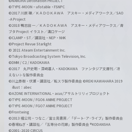
©NANOHA Detonation PROJECT
©TYPE-MOON・ufotable・FSNPC
©2017 川原 礫／ＫＡＤＯＫＡＷＡ アスキー・メディアワークス／SAO
-A Project
©2018 鴨志田 一／ＫＡＤＯＫＡＷＡ アスキー・メディアワークス／青
ブタ Project イラスト／溝口ケージ
©CLAMP・ST／講談社・NEP・NHK
©Project Revue Starlight
© 2021 Ateam Entertainment Inc.
©Tokyo Broadcasting System Television, Inc.
©DMM / C2 / KADOKAWA
©2017 丸戸史明・深崎暮人・KADOKAWA ファンタジア文庫刊／冴
えない♭な製作委員会
©川上泰樹・伏瀬・講談社／転スラ製作委員会 ©REKI KAWAHARA 2019
illust：abec
©AZONE INTERNATIONAL・acus/アサルトリリィプロジェクト
©TYPE-MOON / FGO6 ANIME PROJECT
©TYPE-MOON / FGO7 ANIME PROJECT
©Frontwing
©2013 橘公司・つなこ／富士見書房／「デート･ア･ライブ」製作委員会
©春場ねぎ・講談社／「五等分の花嫁」製作委員会 ®KODANSHA
©2001-2020 CIRCUS