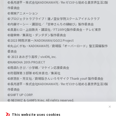
©長月達平・株式会社KADOKAWA刊／Re:ゼロから始める異世界生活2製
作委員会
©東映アニメーション
©プロジェクトラブライブ！蓮ノ空女学院スクールアイドルクラブ
©内藤マーシー・講談社／「甘神さんちの縁結び」製作委員会
©真島ヒロ・上田敦夫・講談社／FT100YQ製作委員会・テレビ東京
©龍幸伸／集英社・ダンダダン製作委員会
©2023 時雨沢恵一/KADOKAWA/GGO2 Project
©丸山くがね・KADOKAWA刊／劇場版「オーバーロード」聖王国編製作
委員会
© 2023 あおぎり高校 / viviON, inc.
©NANOHA 20th PROJECT
©雨森たきび／小学館／マケイン応援委員会
©防衛隊第３部隊 ©松本直也／集英社
©原悠衣・芳文社／劇場版きんいろモザイク Thank you!! 製作委員会
©長月達平・株式会社KADOKAWA刊／Re:ゼロから始める異世界生活3製
作委員会
©SHIFT UP CORP.
© NEOWIZ & GAMFS N inc. All rights reserved.
©ATLUS. ©SEGA.
✕
©GIRLS und PANZER Projekt
This website uses cookies