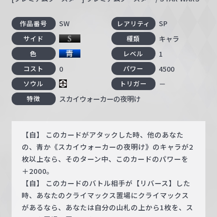
SW
SP
作品番号
レアリティ
キャラ
サイド
種類
1
色
レベル
0
4500
コスト
パワー
－
ソウル
トリガー
スカイウォーカーの夜明け
特徴
【自】 このカードがアタックした時、他のあなた
の、青か《スカイウォーカーの夜明け》のキャラが2
枚以上なら、そのターン中、このカードのパワーを
＋2000。
【自】 このカードのバトル相手が【リバース】した
時、あなたのクライマックス置場にクライマックス
があるなら、あなたは自分の山札の上から1枚を、ス