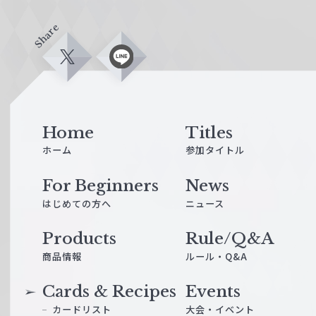
Share
X
L
i
n
e
Home
Titles
ホーム
参加タイトル
For Beginners
News
はじめての方へ
ニュース
Products
Rule/Q&A
商品情報
ルール・Q&A
Cards & Recipes
Events
カードリスト
大会・イベント