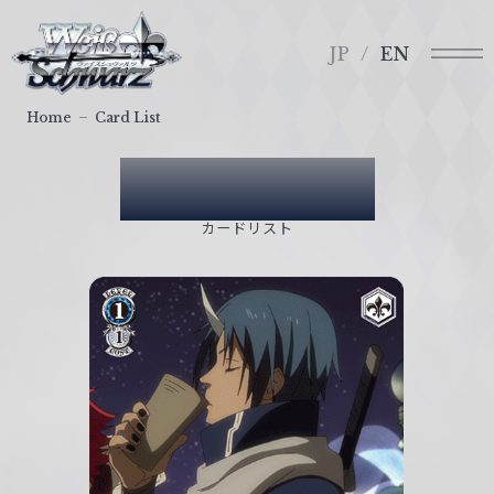
メ
ヴ
ニ
ァ
JP
EN
ュ
イ
ー
ス
Home
Card List
シ
ュ
Card List
ヴ
ァ
カードリスト
ル
ツ
｜
W
e
i
ß
S
c
h