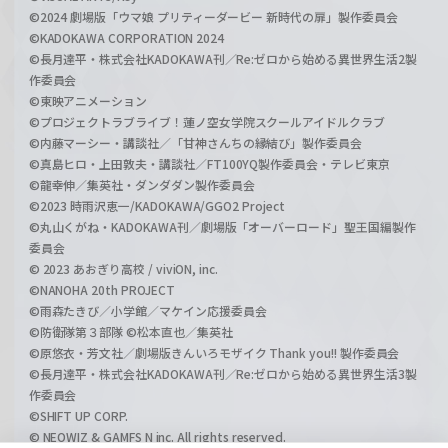
©2024 劇場版「ウマ娘 プリティーダービー 新時代の扉」製作委員会
©KADOKAWA CORPORATION 2024
©長月達平・株式会社KADOKAWA刊／Re:ゼロから始める異世界生活2製
作委員会
©東映アニメーション
©プロジェクトラブライブ！蓮ノ空女学院スクールアイドルクラブ
©内藤マーシー・講談社／「甘神さんちの縁結び」製作委員会
©真島ヒロ・上田敦夫・講談社／FT100YQ製作委員会・テレビ東京
©龍幸伸／集英社・ダンダダン製作委員会
©2023 時雨沢恵一/KADOKAWA/GGO2 Project
©丸山くがね・KADOKAWA刊／劇場版「オーバーロード」聖王国編製作
委員会
© 2023 あおぎり高校 / viviON, inc.
©NANOHA 20th PROJECT
©雨森たきび／小学館／マケイン応援委員会
©防衛隊第３部隊 ©松本直也／集英社
©原悠衣・芳文社／劇場版きんいろモザイク Thank you!! 製作委員会
©長月達平・株式会社KADOKAWA刊／Re:ゼロから始める異世界生活3製
作委員会
©SHIFT UP CORP.
© NEOWIZ & GAMFS N inc. All rights reserved.