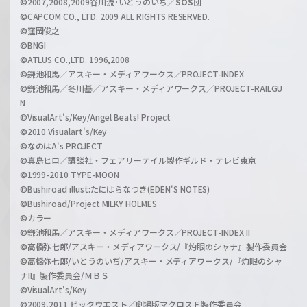
©2007,2008,2009谷川流･いとうのいぢ／
SOS団
©CAPCOM CO., LTD. 2009 ALL RIGHTS RESERVED.
©窪岡俊之
©BNGI
©ATLUS CO.,LTD. 1996,2008
©鎌池和馬／アスキー・メディアワークス／PROJECT-INDEX
©鎌池和馬／冬川基／アスキー・メディアワークス／PROJECT-RAILGU
N
©VisualArt's/Key/Angel Beats! Project
©2010 Visualart's/Key
©なのはA's PROJECT
©真島ヒロ／講談社・フェアリーテイル製作ギルド・テレビ東京
©1999-2010 TYPE-MOON
©Bushiroad illust:たにはらなつき(EDEN'S NOTES)
©Bushiroad/Project MILKY HOLMES
©カラー
©鎌池和馬／アスキー・メディアワークス／PROJECT-INDEX II
©高橋弥七郎/アスキー・メディアワークス/『灼眼のシャナ』製作委員会
©高橋弥七郎/いとうのいぢ/アスキー・メディアワークス/『灼眼のシャ
ナII』製作委員会/ＭＢＳ
©VisualArt's/Key
©2009,2011 ビックウエスト／劇場版マクロスＦ製作委員会