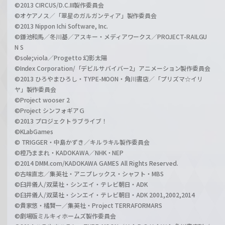
©2013 CIRCUS/D.C.III製作委員会
©オケアノス／「翠星のガルガンティア」製作委員会
©2013 Nippon Ichi Software, Inc.
©鎌池和馬／冬川基／アスキー・メディアワークス／PROJECT-RAILGU
N S
©sole;viola／Progetto 幻影太陽
©Index Corporation/「デビルサバイバー2」アニメーション製作委員会
©2013 ひろやまひろし・TYPE-MOON・角川書店／「プリズマ☆イリ
ヤ」製作委員会
©Project wooser 2
©Project シンフォギアＧ
©2013 プロジェクトラブライブ！
©KLabGames
© TRIGGER・中島かずき／キルラキル製作委員会
©橙乃ままれ・KADOKAWA／NHK・NEP
©2014 DMM.com/KADOKAWA GAMES All Rights Reserved.
©古味直志／集英社・アニプレックス・シャフト・MBS
©臼井儀人/双葉社・シンエイ・テレビ朝日・ADK
©臼井儀人/双葉社・シンエイ・テレビ朝日・ADK 2001,2002,2014
©貴家悠・橘賢一／集英社・Project TERRAFORMARS
©劇場版ミルキィホームズ製作委員会