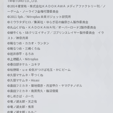
TM ©TOHO CO., LTD.
©2014 榎宮祐・株式会社ＫＡＤＯＫＡＷＡ メディアファクトリー刊／ノ
ーゲーム・ノーライフ全権代理委員会
©2011 5pb.／Nitroplus 未来ガジェット研究所
©ミウラタダヒロ／集英社・ゆらぎ荘の幽奈さん製作委員会
©丸山くがね・ＫＡＤＯＫＡＷＡ刊／オーバーロード2製作委員会
©蝸牛くも・SBクリエイティブ／ゴブリンスレイヤー製作委員会 イラ
スト／神奈月昇
©暁なつめ・カカオ・ランタン
©暁なつめ・三嶋くろね
©岩井恭平・るろお
©上栖綴人・Nitroplus
©春日部タケル・ユキヲ
©枯野瑛・ｕｅ ©気がつけば毛玉・かにビーム
©久慈マサムネ・平つくね
©久慈マサムネ・Hisasi
©島田フミカネ・築地俊彦・月並甲介・ヤマグチノボル
©島田フミカネ・南房秀久・飯沼俊規
©しめさば・ぶーた
©竜ノ湖太郎・天之有
©竜ノ湖太郎・焦茶
©竜ノ湖太郎・ももこ