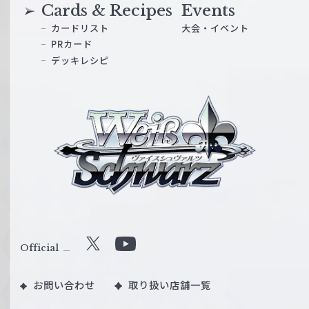
Cards & Recipes
Events
カードリスト
大会・イベント
PRカード
デッキレシピ
ヴ
ァ
イ
ス
シ
ュ
ヴ
ァ
ル
Official
X
Y
ツ
o
｜
お問い合わせ
取り扱い店舗一覧
u
W
T