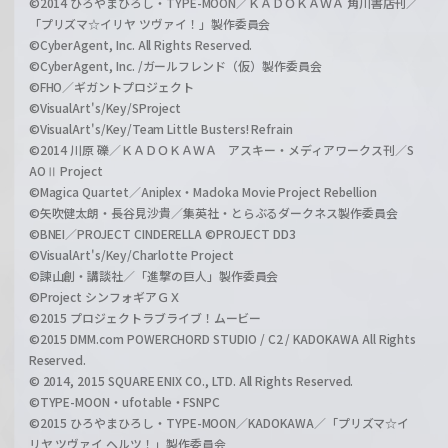
©2014 ひろやまひろし・TYPE-MOON／ＫＡＤＯＫＡＷＡ 角川書店刊／
「プリズマ☆イリヤ ツヴァイ！」製作委員会
©CyberAgent, Inc. All Rights Reserved.
©CyberAgent, Inc. /ガールフレンド（仮）製作委員会
©FHO／ギガントプロジェクト
©VisualArt's/Key/SProject
©VisualArt's/Key/Team Little Busters! Refrain
©2014 川原 礫／ＫＡＤＯＫＡＷＡ アスキー・メディアワークス刊／S
AOⅡ Project
©Magica Quartet／Aniplex・Madoka Movie Project Rebellion
©矢吹健太朗・長谷見沙貴／集英社・とらぶるダークネス製作委員会
©BNEI／PROJECT CINDERELLA ©PROJECT DD3
©VisualArt's/Key/Charlotte Project
©諫山創・講談社／「進撃の巨人」製作委員会
©Project シンフォギアＧＸ
©2015 プロジェクトラブライブ！ムービー
©2015 DMM.com POWERCHORD STUDIO / C2 / KADOKAWA All Rights
Reserved.
© 2014, 2015 SQUARE ENIX CO., LTD. All Rights Reserved.
©TYPE-MOON・ufotable・FSNPC
©2015 ひろやまひろし・TYPE-MOON／KADOKAWA／「プリズマ☆イ
リヤ ツヴァイ ヘルツ！」製作委員会