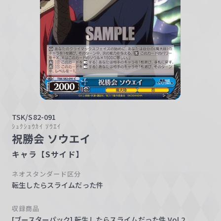
w
a
r
z
TSK/S82-091
ｼｭｸｼｮｳｶｲ ｿｳｴｲ
祝勝会 ソウエイ
キャラ【Sサイド】
ネオスタンダード区分
転生したらスライムだった件
収録商品
[ブースターパック] 転生したらスライムだった件 Vol.2