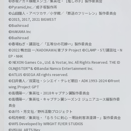
©赤坂アカ×横槍メンゴ／集英社・【推しの子】製作委員会
©Pyramid,Inc.／成子坂製作所
©山田鐘人・アベツカサ／小学館／「葬送のフリーレン」製作委員会
©2015, 2017, 2021 BIGWEST
©Bushiroad
©HAKAMA Inc
©Bushiroad
©春場ねぎ・講談社／「五等分の花嫁∽」製作委員会
©2022 鴨志田 一/KADOKAWA/青ブタ Project ©CLAMP・ST/講談社・N
EP・NHK
© NEXON Games Co., Ltd. & Yostar, Inc. All Rights Reserved. THE ID
OLM@STER™& ©Bandai Namco Entertainment Inc.
©ATLUS ©SEGA All rights reserved.
©臼井儀人／双葉社・シンエイ・テレビ朝日・ADK 1993-2024 ©Front
wing/Project GPT
©高橋陽一／集英社・2018キャプテン翼製作委員会
©高橋陽一／集英社・キャプテン翼シーズン２ ジュニアユース編製作委
員会
©あfろ・芳文社／野外活動プロジェクト
©和月伸宏／集英社・「るろうに剣心 －明治剣客浪漫譚－」製作委員会
©WFS Developed by WRIGHT FLYER STUDIOS
©VISUAL ARTS/Key