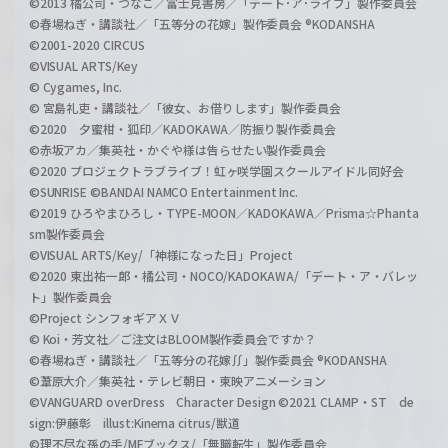
©2013 橘公司・つなこ／富士見書房／「デート･ア･ライブ」製作委員会
©春場ねぎ・講談社／「五等分の花嫁」製作委員会 ®KODANSHA
©2001-2020 CIRCUS
©VISUAL ARTS/Key
© Cygames, Inc.
© 宮島礼吏・講談社／「彼女、お借りします」製作委員会
©2020 夕蜜柑・狐印／KADOKAWA／防振り製作委員会
©赤坂アカ／集英社・かぐや様は告らせたい製作委員会
©2020 プロジェクトラブライブ！虹ヶ咲学園スクールアイドル同好会
©SUNRISE ©BANDAI NAMCO Entertainment Inc.
©2019 ひろやまひろし・TYPE-MOON／KADOKAWA／Prisma☆Phanta
sm製作委員会
©VISUAL ARTS/Key/「神様になった日」Project
©2020 東出祐一郎・橘公司・NOCO/KADOKAWA/「デート・ア・バレッ
ト」製作委員会
©Project シンフォギアＸＶ
© Koi・芳文社／ご注文はBLOOM製作委員会ですか？
©春場ねぎ・講談社／「五等分の花嫁∬」製作委員会 ®KODANSHA
©葦原大介／集英社・テレビ朝日・東映アニメーション
©VANGUARD overDress Character Design ©2021 CLAMP・ST de
sign:伊藤彰 illust:Kinema citrus/獣道
©理不尽な孫の手/MFブックス/「無職転生」製作委員会