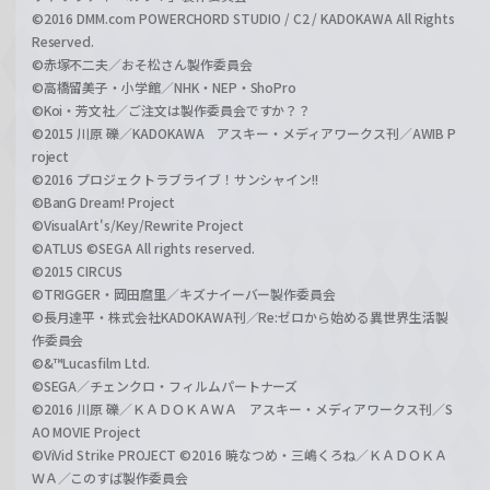
©2016 DMM.com POWERCHORD STUDIO / C2 / KADOKAWA All Rights
Reserved.
©赤塚不二夫／おそ松さん製作委員会
©高橋留美子・小学館／NHK・NEP・ShoPro
©Koi・芳文社／ご注文は製作委員会ですか？？
©2015 川原 礫／KADOKAWA アスキー・メディアワークス刊／AWIB P
roject
©2016 プロジェクトラブライブ！サンシャイン!!
©BanG Dream! Project
©VisualArt's/Key/Rewrite Project
©ATLUS ©SEGA All rights reserved.
©2015 CIRCUS
©TRIGGER・岡田麿里／キズナイーバー製作委員会
©長月達平・株式会社KADOKAWA刊／Re:ゼロから始める異世界生活製
作委員会
©&™Lucasfilm Ltd.
©SEGA／チェンクロ・フィルムパートナーズ
©2016 川原 礫／ＫＡＤＯＫＡＷＡ アスキー・メディアワークス刊／S
AO MOVIE Project
©ViVid Strike PROJECT ©2016 暁なつめ・三嶋くろね／ＫＡＤＯＫＡ
ＷＡ／このすば製作委員会