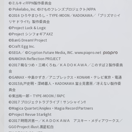
©ミルキィFFPN製作委員会
© Pokelabo, Inc. ©けものフレンズプロジェクト/KFPA
©2016 ひろやまひろし・TYPE-MOON／KADOKAWA／「プリズマ☆イ
リヤ ドライ!!」製作委員会
©Project Luck & Logic
©Project シンフォギアAXZ
©BanG Dream! Project
©Craft Egg Inc.
©SEGA／ ©Crypton Future Media, INC. www.piapro.net
©NANOHA Reflection PROJECT
©2017 暁なつめ・三嶋くろね／ＫＡＤＯＫＡＷＡ／このすば２製作委員
会
©GAINAX・中島かずき／アニプレックス・KONAMI・テレビ東京・電通
©2015丸戸史明・深崎暮人・KADOKAWA 富士見書房／冴えない製作委
員会
©東出祐一郎・TYPE-MOON / FAPC
©2017 プロジェクトラブライブ！サンシャイン!!
©Magica Quartet/Aniplex・Magia Record Partners
©Project Revue Starlight
©2017 時雨沢恵一／ＫＡＤＯＫＡＷＡ アスキー・メディアワークス／
GGO Project illust.黒星紅白