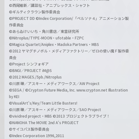
©西尾維新／講談社・アニプレックス・シャフト
©ギルティクラウン製作委員会
©PROJECT DD ©Index Corporation/「ペルソナ４」アニメーション製
作委員会
©あらゐけいいち・角川書店／東雲研究所
©Nitroplus/TYPE-MOON・ufotable・FZPC
©Magica Quartet/Aniplex・Madoka Partners・MBS
©2012 ヤマグチノボル・メディアファクトリー／ゼロの使い魔Ｆ製作委
員会
©Project シンフォギア
©BNGI／PROJECT iM@S
©2012 MAGES./5pb./Nitroplus
©川原 礫／アスキー・メディアワークス／AW Project
©SEGA / ©Crypton Future Media, Inc. www.crypton.net Illustration
by KEI
©VisualArt's/Key/Team Little Busters!
©川原 礫／アスキー・メディアワークス／SAO Project
©vividred project・MBS ©2013 プロジェクトラブライブ！
©NANOHA The MOVIE 2nd A's PROJECT
©サイコパス製作委員会
©Index Corporation 1996,2011