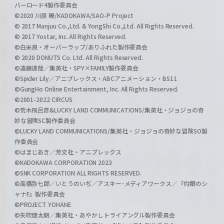
バーロード4製作委員会
©2020 川原 礫/KADOKAWA/SAO-P Project
© 2017 Manjuu Co.,Ltd. & YongShi Co.,Ltd. All Rights Reserved.
© 2017 Yostar, Inc. All Rights Reserved.
©白米良・オーバーラップ/ありふれた製作委員会
© 2020 DONUTS Co. Ltd. All Rights Reserved.
©遠藤達哉／集英社・SPY×FAMILY製作委員会
©Spider Lily／アニプレックス・ABCアニメーション・BS11
©GungHo Online Entertainment, Inc. All Rights Reserved.
©2001-2022 CIRCUS
©荒木飛呂彦&LUCKY LAND COMMUNICATIONS/集英社・ジョジョの奇
妙な冒険SC製作委員会
©LUCKY LAND COMMUNICATIONS/集英社・ジョジョの奇妙な冒険SO製
作委員会
©はまじあき／芳文社・アニプレックス
©KADOKAWA CORPORATION 2023
©SNK CORPORATION ALL RIGHTS RESERVED.
©高橋弥七郎／いとうのいぢ／アスキー･メディアワークス／『灼眼のシ
ャナF』製作委員会
©PROJECT YOHANE
©矢吹健太朗／集英社・あやかしトライアングル製作委員会