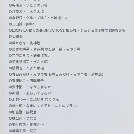
©谷川流・いとうのいぢ
©月夜涙・しおこんぶ
©水野良・グループSNE・出渕裕・左
©三田誠・pako
©LUCKY LAND COMMUNICATIONS/集英社・ジョジョの奇妙な冒険GW製
作委員会
©葵せきな・狗神煌
©あざの耕平・すみ兵 ©石踏一榮・みやま零
©井中だちま・飯田ぽち。
©恵比須清司・ぎん太郎
©鏡貴也・とよた瑣織
©春日みかげ・みやま零 ©春日みかげ・みやま零・深井涼介
©賀東招二・四季童子
©賀東招二・なかじまゆか
©神坂一・あらいずみるい
©木村心一・こぶいち むりりん
©榊一郎・なまにくＡＴＫ（ニトロプラス）
©細音啓・猫鍋蒼
©橘公司・つなこ
©築地俊彦・駒都え～じ
©柳実冬貴・切符