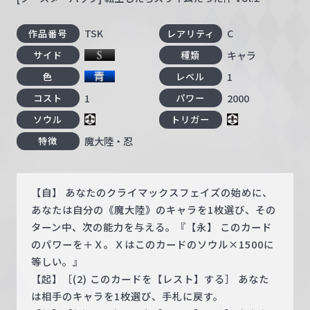
TSK
C
作品番号
レアリティ
キャラ
サイド
種類
1
色
レベル
1
2000
コスト
パワー
ソウル
トリガー
魔大陸・忍
特徴
【自】 あなたのクライマックスフェイズの始めに、
あなたは自分の《魔大陸》のキャラを1枚選び、その
ターン中、次の能力を与える。『【永】 このカード
のパワーを＋Ｘ。Ｘはこのカードのソウル×1500に
等しい。』
【起】［(2) このカードを【レスト】する］ あなた
は相手のキャラを1枚選び、手札に戻す。