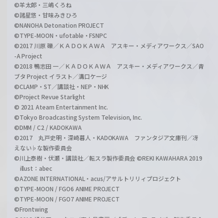
©羊太郎・三嶋くろね
©諸星悠・甘味みきひろ
©NANOHA Detonation PROJECT
©TYPE-MOON・ufotable・FSNPC
©2017 川原 礫／ＫＡＤＯＫＡＷＡ アスキー・メディアワークス／SAO
-A Project
©2018 鴨志田 一／ＫＡＤＯＫＡＷＡ アスキー・メディアワークス／青
ブタ Project イラスト／溝口ケージ
©CLAMP・ST／講談社・NEP・NHK
©Project Revue Starlight
© 2021 Ateam Entertainment Inc.
©Tokyo Broadcasting System Television, Inc.
©DMM / C2 / KADOKAWA
©2017 丸戸史明・深崎暮人・KADOKAWA ファンタジア文庫刊／冴
えない♭な製作委員会
©川上泰樹・伏瀬・講談社／転スラ製作委員会 ©REKI KAWAHARA 2019
illust：abec
©AZONE INTERNATIONAL・acus/アサルトリリィプロジェクト
©TYPE-MOON / FGO6 ANIME PROJECT
©TYPE-MOON / FGO7 ANIME PROJECT
©Frontwing