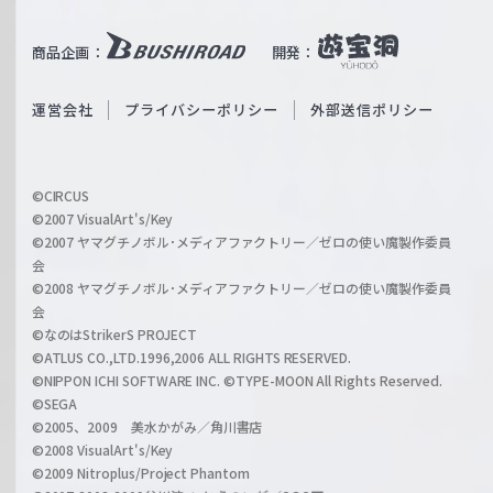
e
u
i
b
商品企画：
開発：
ß
e
S
O
運営会社
プライバシーポリシー
外部送信ポリシー
c
f
h
f
w
i
a
©CIRCUS
c
©2007 VisualArt's/Key
r
i
©2007 ヤマグチノボル･メディアファクトリー／ゼロの使い魔製作委員
z
会
a
©2008 ヤマグチノボル･メディアファクトリー／ゼロの使い魔製作委員
l
会
C
©なのはStrikerS PROJECT
h
©ATLUS CO.,LTD.1996,2006 ALL RIGHTS RESERVED.
a
©NIPPON ICHI SOFTWARE INC. ©TYPE-MOON All Rights Reserved.
n
©SEGA
©2005、2009 美水かがみ／角川書店
n
©2008 VisualArt's/Key
e
©2009 Nitroplus/Project Phantom
l