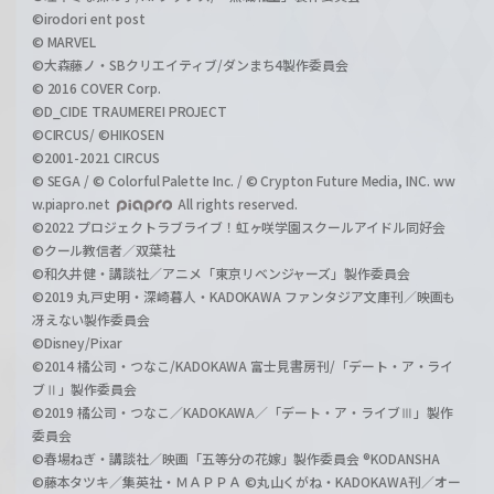
©irodori ent post
© MARVEL
©大森藤ノ・SBクリエイティブ/ダンまち4製作委員会
© 2016 COVER Corp.
©D_CIDE TRAUMEREI PROJECT
©CIRCUS/ ©HIKOSEN
©2001-2021 CIRCUS
© SEGA / © Colorful Palette Inc. / © Crypton Future Media, INC. ww
w.piapro.net
All rights reserved.
©2022 プロジェクトラブライブ！虹ヶ咲学園スクールアイドル同好会
©クール教信者／双葉社
©和久井健・講談社／アニメ「東京リベンジャーズ」製作委員会
©2019 丸戸史明・深崎暮人・KADOKAWA ファンタジア文庫刊／映画も
冴えない製作委員会
©Disney/Pixar
©2014 橘公司・つなこ/KADOKAWA 富士見書房刊/「デート・ア・ライ
ブⅡ」製作委員会
©2019 橘公司・つなこ／KADOKAWA／「デート・ア・ライブⅢ」製作
委員会
©春場ねぎ・講談社／映画「五等分の花嫁」製作委員会 ®KODANSHA
©藤本タツキ／集英社・ＭＡＰＰＡ ©丸山くがね・KADOKAWA刊／オー