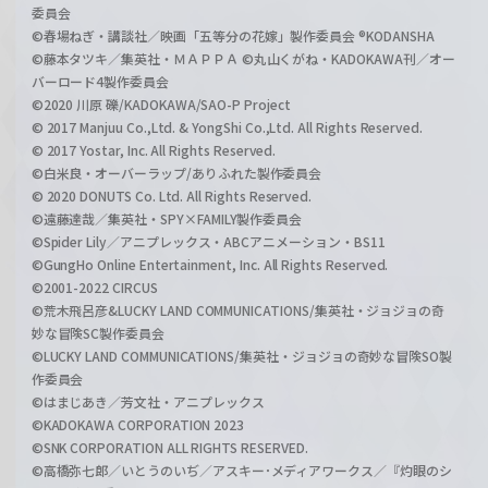
委員会
©春場ねぎ・講談社／映画「五等分の花嫁」製作委員会 ®KODANSHA
©藤本タツキ／集英社・ＭＡＰＰＡ ©丸山くがね・KADOKAWA刊／オー
バーロード4製作委員会
©2020 川原 礫/KADOKAWA/SAO-P Project
© 2017 Manjuu Co.,Ltd. & YongShi Co.,Ltd. All Rights Reserved.
© 2017 Yostar, Inc. All Rights Reserved.
©白米良・オーバーラップ/ありふれた製作委員会
© 2020 DONUTS Co. Ltd. All Rights Reserved.
©遠藤達哉／集英社・SPY×FAMILY製作委員会
©Spider Lily／アニプレックス・ABCアニメーション・BS11
©GungHo Online Entertainment, Inc. All Rights Reserved.
©2001-2022 CIRCUS
©荒木飛呂彦&LUCKY LAND COMMUNICATIONS/集英社・ジョジョの奇
妙な冒険SC製作委員会
©LUCKY LAND COMMUNICATIONS/集英社・ジョジョの奇妙な冒険SO製
作委員会
©はまじあき／芳文社・アニプレックス
©KADOKAWA CORPORATION 2023
©SNK CORPORATION ALL RIGHTS RESERVED.
©高橋弥七郎／いとうのいぢ／アスキー･メディアワークス／『灼眼のシ