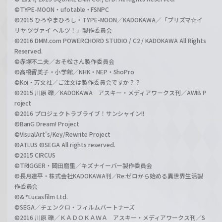
©TYPE-MOON・ufotable・FSNPC
©2015 ひろやまひろし・TYPE-MOON／KADOKAWA／「プリズマ☆イ
リヤ ツヴァイ ヘルツ！」製作委員会
©2016 DMM.com POWERCHORD STUDIO / C2 / KADOKAWA All Rights
Reserved.
©赤塚不二夫／おそ松さん製作委員会
©高橋留美子・小学館／NHK・NEP・ShoPro
©Koi・芳文社／ご注文は製作委員会ですか？？
©2015 川原 礫／KADOKAWA アスキー・メディアワークス刊／AWIB P
roject
©2016 プロジェクトラブライブ！サンシャイン!!
©BanG Dream! Project
©VisualArt's/Key/Rewrite Project
©ATLUS ©SEGA All rights reserved.
©2015 CIRCUS
©TRIGGER・岡田麿里／キズナイーバー製作委員会
©長月達平・株式会社KADOKAWA刊／Re:ゼロから始める異世界生活製
作委員会
©&™Lucasfilm Ltd.
©SEGA／チェンクロ・フィルムパートナーズ
©2016 川原 礫／ＫＡＤＯＫＡＷＡ アスキー・メディアワークス刊／S