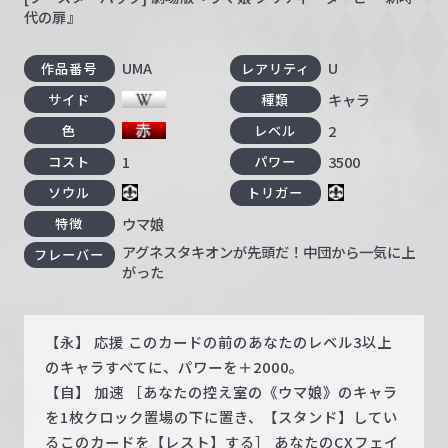
代の扉』
UMA
U
作品番号
レアリティ
キャラ
サイド
種類
2
色
レベル
1
3500
コスト
パワー
ソウル
トリガー
ウマ娘
特徴
アグネスタキオンが先頭だ！中団から一気に上
フレーバー
がった
【永】 応援 このカードの前のあなたのレベル3以上
のキャラすべてに、パワーを＋2000。
【自】 加速 ［あなたの控え室の《ウマ娘》のキャラ
を1枚クロック置場の下に置き、【スタンド】してい
るこのカードを【レスト】する］ あなたのCXフェイ