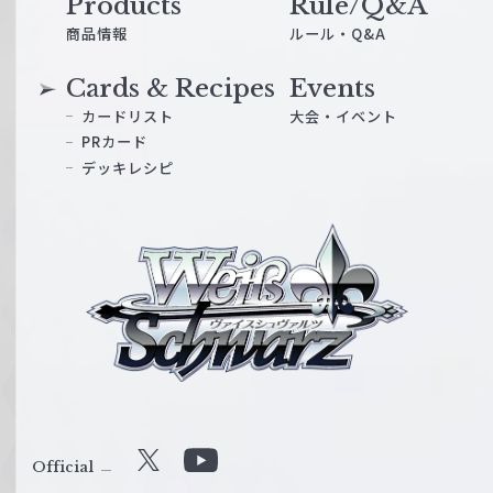
Products
Rule/Q&A
商品情報
ルール・Q&A
Cards & Recipes
Events
カードリスト
大会・イベント
PRカード
デッキレシピ
ヴ
ァ
イ
ス
シ
ュ
ヴ
ァ
ル
Official
X
Y
ツ