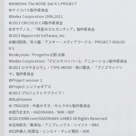
©NANOHA The MOVIE 2nd A's PROJECT
©サイコパス製作委員会
©Index Corporation 1996,2011
©2013 CIRCUS/D.C.III製作委員会
©オケアノス／「翠星のガルガンティア」製作委員会
©2013 Nippon Ichi Software, Inc.
©鎌池和馬／冬川基／アスキー・メディアワークス／PROJECT-RAILGU
N S
©sole;viola／Progetto 幻影太陽
©Index Corporation/「デビルサバイバー2」アニメーション製作委員会
©2013 ひろやまひろし・TYPE-MOON・角川書店／「プリズマ☆イリ
ヤ」製作委員会
©Project wooser 2
©Project シンフォギアＧ
©2013 プロジェクトラブライブ！
©KLabGames
© TRIGGER・中島かずき／キルラキル製作委員会
©橙乃ままれ・KADOKAWA／NHK・NEP
©2014 DMM.com/KADOKAWA GAMES All Rights Reserved.
©古味直志／集英社・アニプレックス・シャフト・MBS
©臼井儀人/双葉社・シンエイ・テレビ朝日・ADK