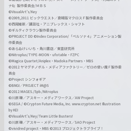
ナII』製作委員会/ＭＢＳ
©VisualArt's/Key
©2009,2011 ビックウエスト／劇場版マクロスＦ製作委員会
©西尾維新／講談社・アニプレックス・シャフト
©ギルティクラウン製作委員会
©PROJECT DD ©Index Corporation/「ペルソナ４」アニメーション製
作委員会
©あらゐけいいち・角川書店／東雲研究所
©Nitroplus/TYPE-MOON・ufotable・FZPC
©Magica Quartet/Aniplex・Madoka Partners・MBS
©2012 ヤマグチノボル・メディアファクトリー／ゼロの使い魔Ｆ製作委
員会
©Project シンフォギア
©BNGI／PROJECT iM@S
©2012 MAGES./5pb./Nitroplus
©川原 礫／アスキー・メディアワークス／AW Project
©SEGA / ©Crypton Future Media, Inc. www.crypton.net Illustration
by KEI
©VisualArt's/Key/Team Little Busters!
©川原 礫／アスキー・メディアワークス／SAO Project
©vividred project・MBS ©2013 プロジェクトラブライブ！