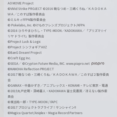
AO MOVIE Project
©ViVid Strike PROJECT ©2016 暁なつめ・三嶋くろね／ＫＡＤＯＫＡ
ＷＡ／このすば製作委員会
©ミルキィFFPN製作委員会
© Pokelabo, Inc. ©けものフレンズプロジェクト/KFPA
©2016 ひろやまひろし・TYPE-MOON／KADOKAWA／「プリズマ☆イ
リヤ ドライ!!」製作委員会
©Project Luck & Logic
©Project シンフォギアAXZ
©BanG Dream! Project
©Craft Egg Inc.
©SEGA／ ©Crypton Future Media, INC. www.piapro.net
©NANOHA Reflection PROJECT
©2017 暁なつめ・三嶋くろね／ＫＡＤＯＫＡＷＡ／このすば２製作委員
会
©GAINAX・中島かずき／アニプレックス・KONAMI・テレビ東京・電通
©2015丸戸史明・深崎暮人・KADOKAWA 富士見書房／冴えない製作委
員会
©東出祐一郎・TYPE-MOON / FAPC
©2017 プロジェクトラブライブ！サンシャイン!!
©Magica Quartet/Aniplex・Magia Record Partners