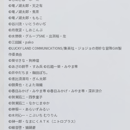
©竜ノ湖太郎・天之有
©竜ノ湖太郎・焦茶
©竜ノ湖太郎・ももこ
©谷川流・いとうのいぢ
©月夜涙・しおこんぶ
©水野良・グループSNE・出渕裕・左
©三田誠・pako
©LUCKY LAND COMMUNICATIONS/集英社・ジョジョの奇妙な冒険GW製
作委員会
©葵せきな・狗神煌
©あざの耕平・すみ兵 ©石踏一榮・みやま零
©井中だちま・飯田ぽち。
©恵比須清司・ぎん太郎
©鏡貴也・とよた瑣織
©春日みかげ・みやま零 ©春日みかげ・みやま零・深井涼介
©賀東招二・四季童子
©賀東招二・なかじまゆか
©神坂一・あらいずみるい
©木村心一・こぶいち むりりん
©榊一郎・なまにくＡＴＫ（ニトロプラス）
©細音啓・猫鍋蒼