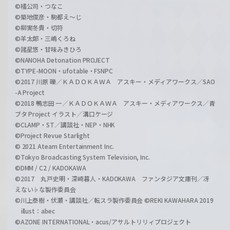
©橘公司・つなこ
©築地俊彦・駒都え～じ
©柳実冬貴・切符
©羊太郎・三嶋くろね
©諸星悠・甘味みきひろ
©NANOHA Detonation PROJECT
©TYPE-MOON・ufotable・FSNPC
©2017 川原 礫／ＫＡＤＯＫＡＷＡ アスキー・メディアワークス／SAO
-A Project
©2018 鴨志田 一／ＫＡＤＯＫＡＷＡ アスキー・メディアワークス／青
ブタ Project イラスト／溝口ケージ
©CLAMP・ST／講談社・NEP・NHK
©Project Revue Starlight
© 2021 Ateam Entertainment Inc.
©Tokyo Broadcasting System Television, Inc.
©DMM / C2 / KADOKAWA
©2017 丸戸史明・深崎暮人・KADOKAWA ファンタジア文庫刊／冴
えない♭な製作委員会
©川上泰樹・伏瀬・講談社／転スラ製作委員会 ©REKI KAWAHARA 2019
illust：abec
©AZONE INTERNATIONAL・acus/アサルトリリィプロジェクト