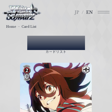
メ
ヴ
ニ
ァ
JP
EN
ュ
イ
ー
ス
Home
Card List
シ
ュ
Card List
ヴ
ァ
カードリスト
ル
ツ
｜
W
e
i
ß
S
c
h