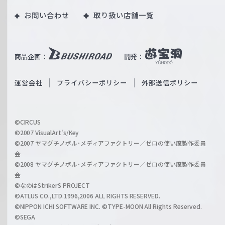
o
｜
お問い合わせ
取り扱い店舗一覧
u
W
T
e
u
i
b
商品企画：
開発：
ß
e
S
O
運営会社
プライバシーポリシー
外部送信ポリシー
c
f
h
f
w
i
a
©CIRCUS
c
©2007 VisualArt's/Key
r
i
©2007 ヤマグチノボル･メディアファクトリー／ゼロの使い魔製作委員
z
会
a
©2008 ヤマグチノボル･メディアファクトリー／ゼロの使い魔製作委員
l
会
C
©なのはStrikerS PROJECT
h
©ATLUS CO.,LTD.1996,2006 ALL RIGHTS RESERVED.
a
©NIPPON ICHI SOFTWARE INC. ©TYPE-MOON All Rights Reserved.
n
©SEGA