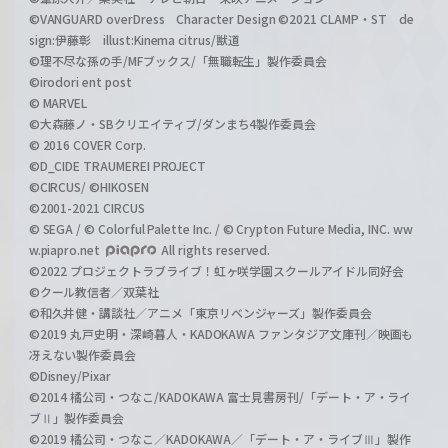
©VANGUARD overDress Character Design ©2021 CLAMP・ST de
sign:伊藤彰 illust:Kinema citrus/獣道
©理不尽な孫の手/MFブックス/「無職転生」製作委員会
©irodori ent post
© MARVEL
©大森藤ノ・SBクリエイティブ/ダンまち4製作委員会
© 2016 COVER Corp.
©D_CIDE TRAUMEREI PROJECT
©CIRCUS/ ©HIKOSEN
©2001-2021 CIRCUS
© SEGA / © Colorful Palette Inc. / © Crypton Future Media, INC. ww
w.piapro.net
All rights reserved.
©2022 プロジェクトラブライブ！虹ヶ咲学園スクールアイドル同好会
©クール教信者／双葉社
©和久井健・講談社／アニメ「東京リベンジャーズ」製作委員会
©2019 丸戸史明・深崎暮人・KADOKAWA ファンタジア文庫刊／映画も
冴えない製作委員会
©Disney/Pixar
©2014 橘公司・つなこ/KADOKAWA 富士見書房刊/「デート・ア・ライ
ブⅡ」製作委員会
©2019 橘公司・つなこ／KADOKAWA／「デート・ア・ライブⅢ」製作