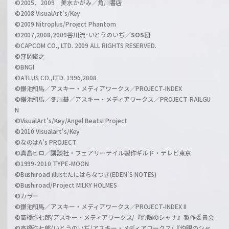
©2005、2009 美水かがみ／角川書店
n
©2008 VisualArt's/Key
e
©2009 Nitroplus/Project Phantom
l
©2007,2008,2009谷川流･いとうのいぢ／
SOS団
©CAPCOM CO., LTD. 2009 ALL RIGHTS RESERVED.
©窪岡俊之
©BNGI
©ATLUS CO.,LTD. 1996,2008
©鎌池和馬／アスキー・メディアワークス／PROJECT-INDEX
©鎌池和馬／冬川基／アスキー・メディアワークス／PROJECT-RAILGU
N
©VisualArt's/Key/Angel Beats! Project
©2010 Visualart's/Key
©なのはA's PROJECT
©真島ヒロ／講談社・フェアリーテイル製作ギルド・テレビ東京
©1999-2010 TYPE-MOON
©Bushiroad illust:たにはらなつき(EDEN'S NOTES)
©Bushiroad/Project MILKY HOLMES
©カラー
©鎌池和馬／アスキー・メディアワークス／PROJECT-INDEX II
©高橋弥七郎/アスキー・メディアワークス/『灼眼のシャナ』製作委員会
©高橋弥七郎/いとうのいぢ/アスキー・メディアワークス/『灼眼のシャ