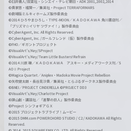
©臼井儀人/双葉社・シンエイ・テレビ朝日・ADK 2001,2002,2014
©貴家悠・橘賢一／集英社・Project TERRAFORMARS
©劇場版ミルキィホームズ製作委員会
©2014 ひろやまひろし・TYPE-MOON／ＫＡＤＯＫＡＷＡ 角川書店刊／
「プリズマ☆イリヤ ツヴァイ！」製作委員会
©CyberAgent, Inc. All Rights Reserved.
©CyberAgent, Inc. /ガールフレンド（仮）製作委員会
©FHO／ギガントプロジェクト
©VisualArt's/Key/SProject
©VisualArt's/Key/Team Little Busters! Refrain
©2014 川原 礫／ＫＡＤＯＫＡＷＡ アスキー・メディアワークス刊／S
AOⅡ Project
©Magica Quartet／Aniplex・Madoka Movie Project Rebellion
©矢吹健太朗・長谷見沙貴／集英社・とらぶるダークネス製作委員会
©BNEI／PROJECT CINDERELLA ©PROJECT DD3
©VisualArt's/Key/Charlotte Project
©諫山創・講談社／「進撃の巨人」製作委員会
©Project シンフォギアＧＸ
©2015 プロジェクトラブライブ！ムービー
©2015 DMM.com POWERCHORD STUDIO / C2 / KADOKAWA All Rights
Reserved.
© 2014, 2015 SQUARE ENIX CO., LTD. All Rights Reserved.