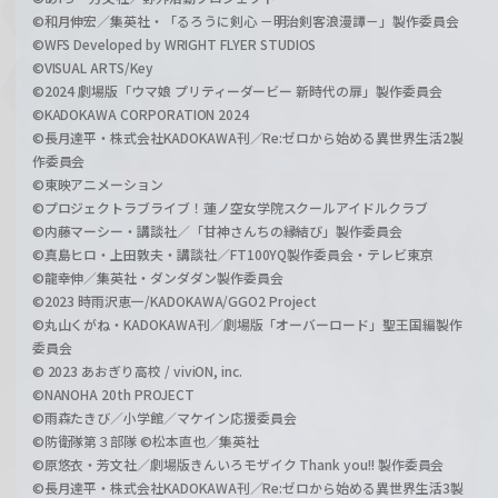
©和月伸宏／集英社・「るろうに剣心 －明治剣客浪漫譚－」製作委員会
©WFS Developed by WRIGHT FLYER STUDIOS
©VISUAL ARTS/Key
©2024 劇場版「ウマ娘 プリティーダービー 新時代の扉」製作委員会
©KADOKAWA CORPORATION 2024
©長月達平・株式会社KADOKAWA刊／Re:ゼロから始める異世界生活2製
作委員会
©東映アニメーション
©プロジェクトラブライブ！蓮ノ空女学院スクールアイドルクラブ
©内藤マーシー・講談社／「甘神さんちの縁結び」製作委員会
©真島ヒロ・上田敦夫・講談社／FT100YQ製作委員会・テレビ東京
©龍幸伸／集英社・ダンダダン製作委員会
©2023 時雨沢恵一/KADOKAWA/GGO2 Project
©丸山くがね・KADOKAWA刊／劇場版「オーバーロード」聖王国編製作
委員会
© 2023 あおぎり高校 / viviON, inc.
©NANOHA 20th PROJECT
©雨森たきび／小学館／マケイン応援委員会
©防衛隊第３部隊 ©松本直也／集英社
©原悠衣・芳文社／劇場版きんいろモザイク Thank you!! 製作委員会
©長月達平・株式会社KADOKAWA刊／Re:ゼロから始める異世界生活3製