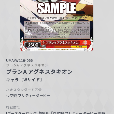
w
a
r
z
UMA/W119-066
プランA アグネスタキオン
プランA アグネスタキオン
キャラ【Wサイド】
ネオスタンダード区分
ウマ娘 プリティーダービー
収録商品
[ブースターパック] 劇場版『ウマ娘 プリティーダービー 新時