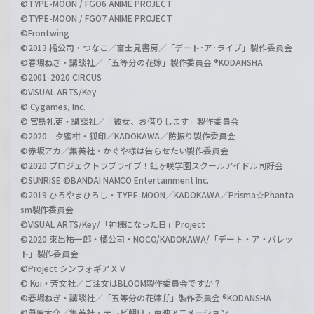
©TYPE-MOON / FGO6 ANIME PROJECT
©TYPE-MOON / FGO7 ANIME PROJECT
©Frontwing
©2013 橘公司・つなこ／富士見書房／「デート･ア･ライブ」製作委員会
©春場ねぎ・講談社／「五等分の花嫁」製作委員会 ®KODANSHA
©2001-2020 CIRCUS
©VISUAL ARTS/Key
© Cygames, Inc.
© 宮島礼吏・講談社／「彼女、お借りします」製作委員会
©2020 夕蜜柑・狐印／KADOKAWA／防振り製作委員会
©赤坂アカ／集英社・かぐや様は告らせたい製作委員会
©2020 プロジェクトラブライブ！虹ヶ咲学園スクールアイドル同好会
©SUNRISE ©BANDAI NAMCO Entertainment Inc.
©2019 ひろやまひろし・TYPE-MOON／KADOKAWA／Prisma☆Phanta
sm製作委員会
©VISUAL ARTS/Key/「神様になった日」Project
©2020 東出祐一郎・橘公司・NOCO/KADOKAWA/「デート・ア・バレッ
ト」製作委員会
©Project シンフォギアＸＶ
© Koi・芳文社／ご注文はBLOOM製作委員会ですか？
©春場ねぎ・講談社／「五等分の花嫁∬」製作委員会 ®KODANSHA
©葦原大介／集英社・テレビ朝日・東映アニメーション