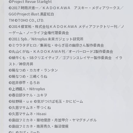
©Project Revue Starlight
©2017 時雨沢恵一／ＫＡＤＯＫＡＷＡ アスキー・メディアワークス／
GGO Project illust.黒星紅白
TM ©TOHO CO., LTD.
©2014 榎宮祐・株式会社ＫＡＤＯＫＡＷＡ メディアファクトリー刊／ノ
ーゲーム・ノーライフ全権代理委員会
©2011 5pb.／Nitroplus 未来ガジェット研究所
©ミウラタダヒロ／集英社・ゆらぎ荘の幽奈さん製作委員会
©丸山くがね・ＫＡＤＯＫＡＷＡ刊／オーバーロード2製作委員会
©蝸牛くも・SBクリエイティブ／ゴブリンスレイヤー製作委員会 イラ
スト／神奈月昇
©暁なつめ・カカオ・ランタン
©暁なつめ・三嶋くろね
©岩井恭平・るろお
©上栖綴人・Nitroplus
©春日部タケル・ユキヲ
©枯野瑛・ｕｅ ©気がつけば毛玉・かにビーム
©久慈マサムネ・平つくね
©久慈マサムネ・Hisasi
©島田フミカネ・築地俊彦・月並甲介・ヤマグチノボル
©島田フミカネ・南房秀久・飯沼俊規
©しめさば・ぶーた