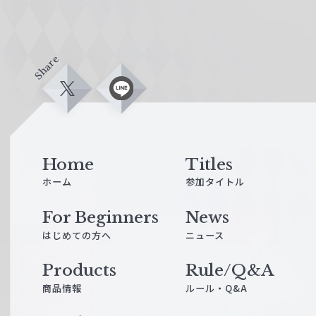
Share
X
L
i
n
e
Home
Titles
ホーム
参加タイトル
For Beginners
News
はじめての方へ
ニュース
Products
Rule/Q&A
商品情報
ルール・Q&A