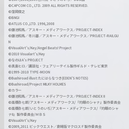
©CAPCOM CO., LTD. 2009 ALL RIGHTS RESERVED.
©窪岡俊之
©BNGI
©ATLUS CO.,LTD. 1996,2008
©鎌池和馬／アスキー・メディアワークス／PROJECT-INDEX
©鎌池和馬／冬川基／アスキー・メディアワークス／PROJECT-RAILGU
N
©VisualArt's/Key/Angel Beats! Project
©2010 Visualart's/Key
©なのはA's PROJECT
©真島ヒロ／講談社・フェアリーテイル製作ギルド・テレビ東京
©1999-2010 TYPE-MOON
©Bushiroad illust:たにはらなつき(EDEN'S NOTES)
©Bushiroad/Project MILKY HOLMES
©カラー
©鎌池和馬／アスキー・メディアワークス／PROJECT-INDEX II
©高橋弥七郎/アスキー・メディアワークス/『灼眼のシャナ』製作委員会
©高橋弥七郎/いとうのいぢ/アスキー・メディアワークス/『灼眼のシャ
ナII』製作委員会/ＭＢＳ
©VisualArt's/Key
©2009,2011 ビックウエスト／劇場版マクロスＦ製作委員会