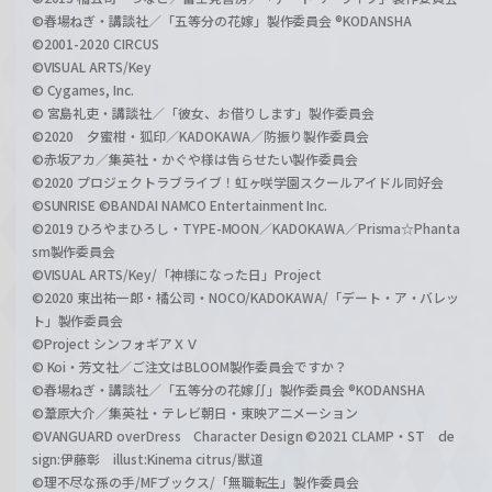
©春場ねぎ・講談社／「五等分の花嫁」製作委員会 ®KODANSHA
©2001-2020 CIRCUS
©VISUAL ARTS/Key
© Cygames, Inc.
© 宮島礼吏・講談社／「彼女、お借りします」製作委員会
©2020 夕蜜柑・狐印／KADOKAWA／防振り製作委員会
©赤坂アカ／集英社・かぐや様は告らせたい製作委員会
©2020 プロジェクトラブライブ！虹ヶ咲学園スクールアイドル同好会
©SUNRISE ©BANDAI NAMCO Entertainment Inc.
©2019 ひろやまひろし・TYPE-MOON／KADOKAWA／Prisma☆Phanta
sm製作委員会
©VISUAL ARTS/Key/「神様になった日」Project
©2020 東出祐一郎・橘公司・NOCO/KADOKAWA/「デート・ア・バレッ
ト」製作委員会
©Project シンフォギアＸＶ
© Koi・芳文社／ご注文はBLOOM製作委員会ですか？
©春場ねぎ・講談社／「五等分の花嫁∬」製作委員会 ®KODANSHA
©葦原大介／集英社・テレビ朝日・東映アニメーション
©VANGUARD overDress Character Design ©2021 CLAMP・ST de
sign:伊藤彰 illust:Kinema citrus/獣道
©理不尽な孫の手/MFブックス/「無職転生」製作委員会