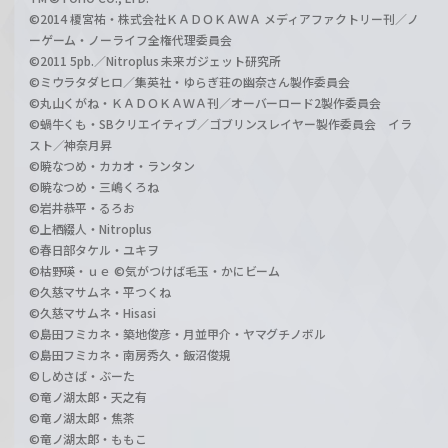
©2014 榎宮祐・株式会社ＫＡＤＯＫＡＷＡ メディアファクトリー刊／ノ
ーゲーム・ノーライフ全権代理委員会
©2011 5pb.／Nitroplus 未来ガジェット研究所
©ミウラタダヒロ／集英社・ゆらぎ荘の幽奈さん製作委員会
©丸山くがね・ＫＡＤＯＫＡＷＡ刊／オーバーロード2製作委員会
©蝸牛くも・SBクリエイティブ／ゴブリンスレイヤー製作委員会 イラ
スト／神奈月昇
©暁なつめ・カカオ・ランタン
©暁なつめ・三嶋くろね
©岩井恭平・るろお
©上栖綴人・Nitroplus
©春日部タケル・ユキヲ
©枯野瑛・ｕｅ ©気がつけば毛玉・かにビーム
©久慈マサムネ・平つくね
©久慈マサムネ・Hisasi
©島田フミカネ・築地俊彦・月並甲介・ヤマグチノボル
©島田フミカネ・南房秀久・飯沼俊規
©しめさば・ぶーた
©竜ノ湖太郎・天之有
©竜ノ湖太郎・焦茶
©竜ノ湖太郎・ももこ