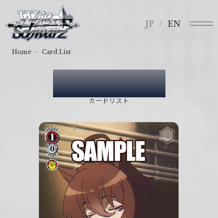
メ
ヴ
ニ
ァ
JP
EN
ュ
イ
ー
ス
Home
Card List
シ
ュ
Card List
ヴ
ァ
カードリスト
ル
ツ
｜
W
e
i
ß
S
c
h