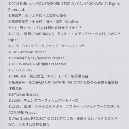
©2016 DMM.com POWERCHORD STUDIO / C2 / KADOKAWA All Rights
Reserved.
©赤塚不二夫／おそ松さん製作委員会
©高橋留美子・小学館／NHK・NEP・ShoPro
©Koi・芳文社／ご注文は製作委員会ですか？？
©2015 川原 礫／KADOKAWA アスキー・メディアワークス刊／AWIB P
roject
©2016 プロジェクトラブライブ！サンシャイン!!
©BanG Dream! Project
©VisualArt's/Key/Rewrite Project
©ATLUS ©SEGA All rights reserved.
©2015 CIRCUS
©TRIGGER・岡田麿里／キズナイーバー製作委員会
©長月達平・株式会社KADOKAWA刊／Re:ゼロから始める異世界生活製
作委員会
©&™Lucasfilm Ltd.
©SEGA／チェンクロ・フィルムパートナーズ
©2016 川原 礫／ＫＡＤＯＫＡＷＡ アスキー・メディアワークス刊／S
AO MOVIE Project
©ViVid Strike PROJECT ©2016 暁なつめ・三嶋くろね／ＫＡＤＯＫＡ
ＷＡ／このすば製作委員会