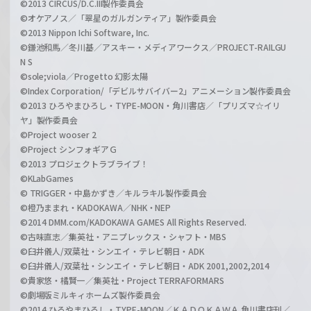
©2013 CIRCUS/D.C.III製作委員会
©オケアノス／「翠星のガルガンティア」製作委員会
©2013 Nippon Ichi Software, Inc.
©鎌池和馬／冬川基／アスキー・メディアワークス／PROJECT-RAILGU
N S
©sole;viola／Progetto 幻影太陽
©Index Corporation/「デビルサバイバー2」アニメーション製作委員会
©2013 ひろやまひろし・TYPE-MOON・角川書店／「プリズマ☆イリ
ヤ」製作委員会
©Project wooser 2
©Project シンフォギアＧ
©2013 プロジェクトラブライブ！
©KLabGames
© TRIGGER・中島かずき／キルラキル製作委員会
©橙乃ままれ・KADOKAWA／NHK・NEP
©2014 DMM.com/KADOKAWA GAMES All Rights Reserved.
©古味直志／集英社・アニプレックス・シャフト・MBS
©臼井儀人/双葉社・シンエイ・テレビ朝日・ADK
©臼井儀人/双葉社・シンエイ・テレビ朝日・ADK 2001,2002,2014
©貴家悠・橘賢一／集英社・Project TERRAFORMARS
©劇場版ミルキィホームズ製作委員会
©2014 ひろやまひろし・TYPE-MOON／ＫＡＤＯＫＡＷＡ 角川書店刊／