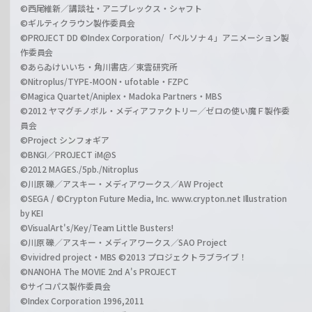
©西尾維新／講談社・アニプレックス・シャフト
©ギルティクラウン製作委員会
©PROJECT DD ©Index Corporation/「ペルソナ４」アニメーション製
作委員会
©あらゐけいいち・角川書店／東雲研究所
©Nitroplus/TYPE-MOON・ufotable・FZPC
©Magica Quartet/Aniplex・Madoka Partners・MBS
©2012 ヤマグチノボル・メディアファクトリー／ゼロの使い魔Ｆ製作委
員会
©Project シンフォギア
©BNGI／PROJECT iM@S
©2012 MAGES./5pb./Nitroplus
©川原 礫／アスキー・メディアワークス／AW Project
©SEGA / ©Crypton Future Media, Inc. www.crypton.net Illustration
by KEI
©VisualArt's/Key/Team Little Busters!
©川原 礫／アスキー・メディアワークス／SAO Project
©vividred project・MBS ©2013 プロジェクトラブライブ！
©NANOHA The MOVIE 2nd A's PROJECT
©サイコパス製作委員会
©Index Corporation 1996,2011