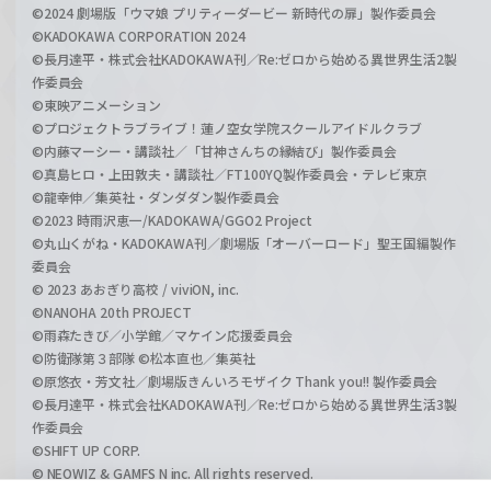
©2024 劇場版「ウマ娘 プリティーダービー 新時代の扉」製作委員会
©KADOKAWA CORPORATION 2024
©長月達平・株式会社KADOKAWA刊／Re:ゼロから始める異世界生活2製
作委員会
©東映アニメーション
©プロジェクトラブライブ！蓮ノ空女学院スクールアイドルクラブ
©内藤マーシー・講談社／「甘神さんちの縁結び」製作委員会
©真島ヒロ・上田敦夫・講談社／FT100YQ製作委員会・テレビ東京
©龍幸伸／集英社・ダンダダン製作委員会
©2023 時雨沢恵一/KADOKAWA/GGO2 Project
©丸山くがね・KADOKAWA刊／劇場版「オーバーロード」聖王国編製作
委員会
© 2023 あおぎり高校 / viviON, inc.
©NANOHA 20th PROJECT
©雨森たきび／小学館／マケイン応援委員会
©防衛隊第３部隊 ©松本直也／集英社
©原悠衣・芳文社／劇場版きんいろモザイク Thank you!! 製作委員会
©長月達平・株式会社KADOKAWA刊／Re:ゼロから始める異世界生活3製
作委員会
©SHIFT UP CORP.
© NEOWIZ & GAMFS N inc. All rights reserved.