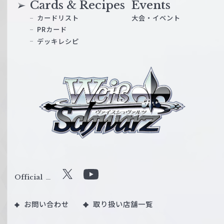
Cards & Recipes
Events
カードリスト
大会・イベント
PRカード
デッキレシピ
ヴ
ァ
イ
ス
シ
ュ
ヴ
ァ
ル
Official
X
Y
ツ
o
｜
お問い合わせ
取り扱い店舗一覧
u
W
T
e