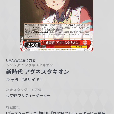
w
a
r
z
UMA/W119-071S
シンジダイ アグネスタキオン
新時代 アグネスタキオン
キャラ【Wサイド】
ネオスタンダード区分
ウマ娘 プリティーダービー
収録商品
[ブースターパック] 劇場版『ウマ娘 プリティーダービー 新時