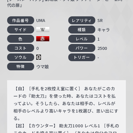
代の扉』
UMA
SR
作品番号
レアリティ
キャラ
サイド
種類
1
色
レベル
0
2500
コスト
パワー
-
ソウル
トリガー
ウマ娘
特徴
【自】［手札を2枚控え室に置く］ あなたがこのカ
ードの『助太刀』を使った時、あなたはコストを払
ってよい。そうしたら、あなたは相手の、レベルが
相手のレベルより高いキャラを1枚選び、思い出にす
る。
【起】【カウンター】 助太刀1000 レベル1 ［手札の
このカードを控え室に置く］ （あなたは自分のフロ