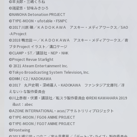
©羊太郎・三嶋くろね
©諸星悠・甘味みきひろ
©NANOHA Detonation PROJECT
©TYPE-MOON・ufotable・FSNPC
©2017 川原 礫／ＫＡＤＯＫＡＷＡ アスキー・メディアワークス／SAO
-A Project
©2018 鴨志田 一／ＫＡＤＯＫＡＷＡ アスキー・メディアワークス／青
ブタ Project イラスト／溝口ケージ
©CLAMP・ST／講談社・NEP・NHK
©Project Revue Starlight
© 2021 Ateam Entertainment Inc.
©Tokyo Broadcasting System Television, Inc.
©DMM / C2 / KADOKAWA
©2017 丸戸史明・深崎暮人・KADOKAWA ファンタジア文庫刊／冴
えない♭な製作委員会
©川上泰樹・伏瀬・講談社／転スラ製作委員会 ©REKI KAWAHARA 2019
illust：abec
©AZONE INTERNATIONAL・acus/アサルトリリィプロジェクト
©TYPE-MOON / FGO6 ANIME PROJECT
©TYPE-MOON / FGO7 ANIME PROJECT
©Frontwing
©2013 橘公司・つなこ／富士見書房／「デート･ア･ライブ」製作委員会