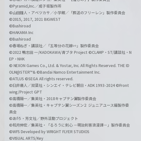
©Pyramid,Inc.／成子坂製作所
©山田鐘人・アベツカサ／小学館／「葬送のフリーレン」製作委員会
©2015, 2017, 2021 BIGWEST
©Bushiroad
©HAKAMA Inc
©Bushiroad
©春場ねぎ・講談社／「五等分の花嫁∽」製作委員会
©2022 鴨志田 一/KADOKAWA/青ブタ Project ©CLAMP・ST/講談社・N
EP・NHK
© NEXON Games Co., Ltd. & Yostar, Inc. All Rights Reserved. THE ID
OLM@STER™& ©Bandai Namco Entertainment Inc.
©ATLUS ©SEGA All rights reserved.
©臼井儀人／双葉社・シンエイ・テレビ朝日・ADK 1993-2024 ©Front
wing/Project GPT
©高橋陽一／集英社・2018キャプテン翼製作委員会
©高橋陽一／集英社・キャプテン翼シーズン２ ジュニアユース編製作委
員会
©あfろ・芳文社／野外活動プロジェクト
©和月伸宏／集英社・「るろうに剣心 －明治剣客浪漫譚－」製作委員会
©WFS Developed by WRIGHT FLYER STUDIOS
©VISUAL ARTS/Key