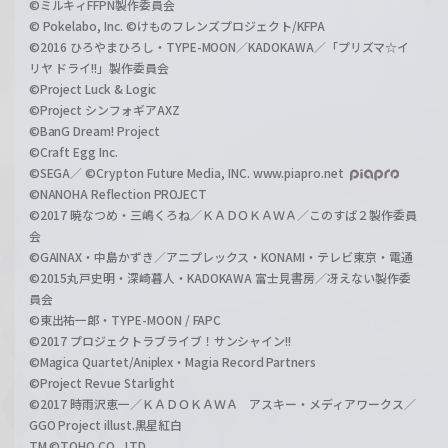
©ミルキィFFPN製作委員会
© Pokelabo, Inc. ©けものフレンズプロジェクト/KFPA
©2016 ひろやまひろし・TYPE-MOON／KADOKAWA／「プリズマ☆イ
リヤ ドライ!!」製作委員会
©Project Luck & Logic
©Project シンフォギアAXZ
©BanG Dream! Project
©Craft Egg Inc.
©SEGA／ ©Crypton Future Media, INC. www.piapro.net
©NANOHA Reflection PROJECT
©2017 暁なつめ・三嶋くろね／ＫＡＤＯＫＡＷＡ／このすば２製作委員
会
©GAINAX・中島かずき／アニプレックス・KONAMI・テレビ東京・電通
©2015丸戸史明・深崎暮人・KADOKAWA 富士見書房／冴えない製作委
員会
©東出祐一郎・TYPE-MOON / FAPC
©2017 プロジェクトラブライブ！サンシャイン!!
©Magica Quartet/Aniplex・Magia Record Partners
©Project Revue Starlight
©2017 時雨沢恵一／ＫＡＤＯＫＡＷＡ アスキー・メディアワークス／
GGO Project illust.黒星紅白
TM ©TOHO CO., LTD.