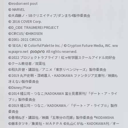
©irodori ent post
© MARVEL
©大森藤ノ・SBクリエイティブ/ダンまち4製作委員会
© 2016 COVER Corp.
©D_CIDE TRAUMEREI PROJECT
©CIRCUS/ ©HIKOSEN
©2001-2021 CIRCUS
© SEGA / © Colorful Palette Inc. / © Crypton Future Media, INC. ww
w.piapro.net
All rights reserved.
©2022 プロジェクトラブライブ！虹ヶ咲学園スクールアイドル同好会
©クール教信者／双葉社
©和久井健・講談社／アニメ「東京リベンジャーズ」製作委員会
©2019 丸戸史明・深崎暮人・KADOKAWA ファンタジア文庫刊／映画も
冴えない製作委員会
©Disney/Pixar
©2014 橘公司・つなこ/KADOKAWA 富士見書房刊/「デート・ア・ライ
ブⅡ」製作委員会
©2019 橘公司・つなこ／KADOKAWA／「デート・ア・ライブⅢ」製作
委員会
©春場ねぎ・講談社／映画「五等分の花嫁」製作委員会 ®KODANSHA
©藤本タツキ／集英社・ＭＡＰＰＡ ©丸山くがね・KADOKAWA刊／オー