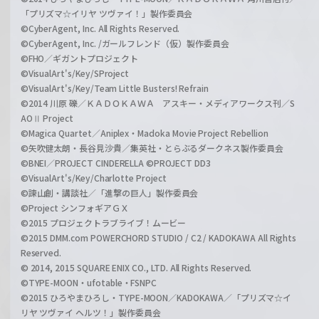
「プリズマ☆イリヤ ツヴァイ！」製作委員会
©CyberAgent, Inc. All Rights Reserved.
©CyberAgent, Inc. /ガールフレンド（仮）製作委員会
©FHO／ギガントプロジェクト
©VisualArt's/Key/SProject
©VisualArt's/Key/Team Little Busters! Refrain
©2014 川原 礫／ＫＡＤＯＫＡＷＡ アスキー・メディアワークス刊／S
AOⅡ Project
©Magica Quartet／Aniplex・Madoka Movie Project Rebellion
©矢吹健太朗・長谷見沙貴／集英社・とらぶるダークネス製作委員会
©BNEI／PROJECT CINDERELLA ©PROJECT DD3
©VisualArt's/Key/Charlotte Project
©諫山創・講談社／「進撃の巨人」製作委員会
©Project シンフォギアＧＸ
©2015 プロジェクトラブライブ！ムービー
©2015 DMM.com POWERCHORD STUDIO / C2 / KADOKAWA All Rights
Reserved.
© 2014, 2015 SQUARE ENIX CO., LTD. All Rights Reserved.
©TYPE-MOON・ufotable・FSNPC
©2015 ひろやまひろし・TYPE-MOON／KADOKAWA／「プリズマ☆イ
リヤ ツヴァイ ヘルツ！」製作委員会