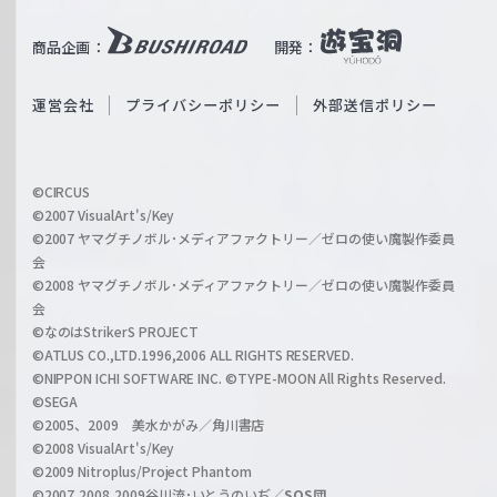
u
i
b
商品企画：
開発：
ß
e
S
O
運営会社
プライバシーポリシー
外部送信ポリシー
c
f
h
f
w
i
a
©CIRCUS
c
©2007 VisualArt's/Key
r
i
©2007 ヤマグチノボル･メディアファクトリー／ゼロの使い魔製作委員
z
会
a
©2008 ヤマグチノボル･メディアファクトリー／ゼロの使い魔製作委員
l
会
C
©なのはStrikerS PROJECT
h
©ATLUS CO.,LTD.1996,2006 ALL RIGHTS RESERVED.
a
©NIPPON ICHI SOFTWARE INC. ©TYPE-MOON All Rights Reserved.
n
©SEGA
©2005、2009 美水かがみ／角川書店
n
©2008 VisualArt's/Key
e
©2009 Nitroplus/Project Phantom
l
©2007,2008,2009谷川流･いとうのいぢ／
SOS団