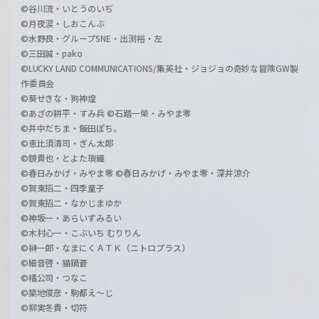
©谷川流・いとうのいぢ
©月夜涙・しおこんぶ
©水野良・グループSNE・出渕裕・左
©三田誠・pako
©LUCKY LAND COMMUNICATIONS/集英社・ジョジョの奇妙な冒険GW製
作委員会
©葵せきな・狗神煌
©あざの耕平・すみ兵 ©石踏一榮・みやま零
©井中だちま・飯田ぽち。
©恵比須清司・ぎん太郎
©鏡貴也・とよた瑣織
©春日みかげ・みやま零 ©春日みかげ・みやま零・深井涼介
©賀東招二・四季童子
©賀東招二・なかじまゆか
©神坂一・あらいずみるい
©木村心一・こぶいち むりりん
©榊一郎・なまにくＡＴＫ（ニトロプラス）
©細音啓・猫鍋蒼
©橘公司・つなこ
©築地俊彦・駒都え～じ
©柳実冬貴・切符