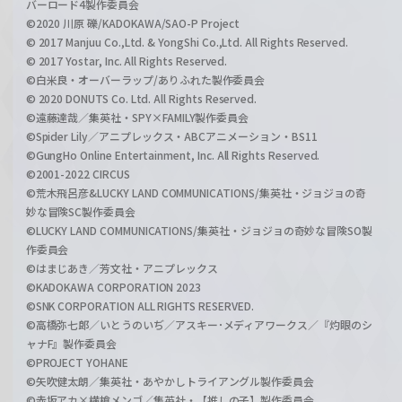
バーロード4製作委員会
©2020 川原 礫/KADOKAWA/SAO-P Project
© 2017 Manjuu Co.,Ltd. & YongShi Co.,Ltd. All Rights Reserved.
© 2017 Yostar, Inc. All Rights Reserved.
©白米良・オーバーラップ/ありふれた製作委員会
© 2020 DONUTS Co. Ltd. All Rights Reserved.
©遠藤達哉／集英社・SPY×FAMILY製作委員会
©Spider Lily／アニプレックス・ABCアニメーション・BS11
©GungHo Online Entertainment, Inc. All Rights Reserved.
©2001-2022 CIRCUS
©荒木飛呂彦&LUCKY LAND COMMUNICATIONS/集英社・ジョジョの奇
妙な冒険SC製作委員会
©LUCKY LAND COMMUNICATIONS/集英社・ジョジョの奇妙な冒険SO製
作委員会
©はまじあき／芳文社・アニプレックス
©KADOKAWA CORPORATION 2023
©SNK CORPORATION ALL RIGHTS RESERVED.
©高橋弥七郎／いとうのいぢ／アスキー･メディアワークス／『灼眼のシ
ャナF』製作委員会
©PROJECT YOHANE
©矢吹健太朗／集英社・あやかしトライアングル製作委員会
©赤坂アカ×横槍メンゴ／集英社・【推しの子】製作委員会