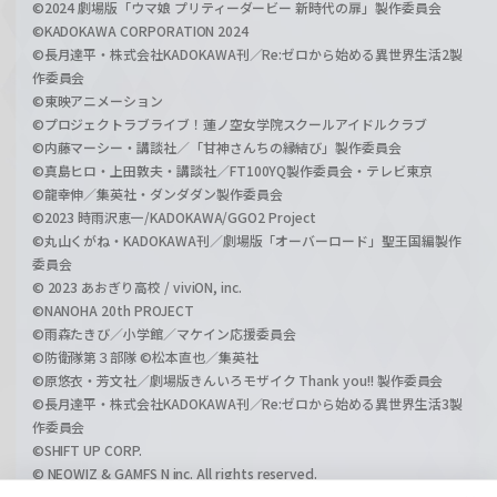
©2024 劇場版「ウマ娘 プリティーダービー 新時代の扉」製作委員会
©KADOKAWA CORPORATION 2024
©長月達平・株式会社KADOKAWA刊／Re:ゼロから始める異世界生活2製
作委員会
©東映アニメーション
©プロジェクトラブライブ！蓮ノ空女学院スクールアイドルクラブ
©内藤マーシー・講談社／「甘神さんちの縁結び」製作委員会
©真島ヒロ・上田敦夫・講談社／FT100YQ製作委員会・テレビ東京
©龍幸伸／集英社・ダンダダン製作委員会
©2023 時雨沢恵一/KADOKAWA/GGO2 Project
©丸山くがね・KADOKAWA刊／劇場版「オーバーロード」聖王国編製作
委員会
© 2023 あおぎり高校 / viviON, inc.
©NANOHA 20th PROJECT
©雨森たきび／小学館／マケイン応援委員会
©防衛隊第３部隊 ©松本直也／集英社
©原悠衣・芳文社／劇場版きんいろモザイク Thank you!! 製作委員会
©長月達平・株式会社KADOKAWA刊／Re:ゼロから始める異世界生活3製
作委員会
©SHIFT UP CORP.
© NEOWIZ & GAMFS N inc. All rights reserved.
©ATLUS. ©SEGA.