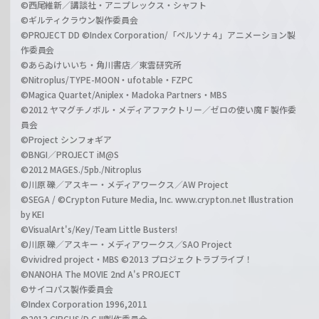
©西尾維新／講談社・アニプレックス・シャフト
©ギルティクラウン製作委員会
©PROJECT DD ©Index Corporation/「ペルソナ４」アニメーション製
作委員会
©あらゐけいいち・角川書店／東雲研究所
©Nitroplus/TYPE-MOON・ufotable・FZPC
©Magica Quartet/Aniplex・Madoka Partners・MBS
©2012 ヤマグチノボル・メディアファクトリー／ゼロの使い魔Ｆ製作委
員会
©Project シンフォギア
©BNGI／PROJECT iM@S
©2012 MAGES./5pb./Nitroplus
©川原 礫／アスキー・メディアワークス／AW Project
©SEGA / ©Crypton Future Media, Inc. www.crypton.net Illustration
by KEI
©VisualArt's/Key/Team Little Busters!
©川原 礫／アスキー・メディアワークス／SAO Project
©vividred project・MBS ©2013 プロジェクトラブライブ！
©NANOHA The MOVIE 2nd A's PROJECT
©サイコパス製作委員会
©Index Corporation 1996,2011
©2013 CIRCUS/D.C.III製作委員会