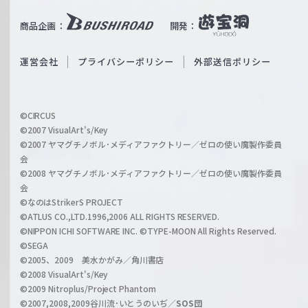
u
i
b
商品企画：
開発：
ß
e
S
O
運営会社
プライバシーポリシー
外部送信ポリシー
c
f
h
f
w
i
a
©CIRCUS
c
©2007 VisualArt's/Key
r
i
©2007 ヤマグチノボル･メディアファクトリー／ゼロの使い魔製作委員
z
会
a
©2008 ヤマグチノボル･メディアファクトリー／ゼロの使い魔製作委員
l
会
C
©なのはStrikerS PROJECT
h
©ATLUS CO.,LTD.1996,2006 ALL RIGHTS RESERVED.
a
©NIPPON ICHI SOFTWARE INC. ©TYPE-MOON All Rights Reserved.
n
©SEGA
©2005、2009 美水かがみ／角川書店
n
©2008 VisualArt's/Key
e
©2009 Nitroplus/Project Phantom
l
©2007,2008,2009谷川流･いとうのいぢ／
SOS団