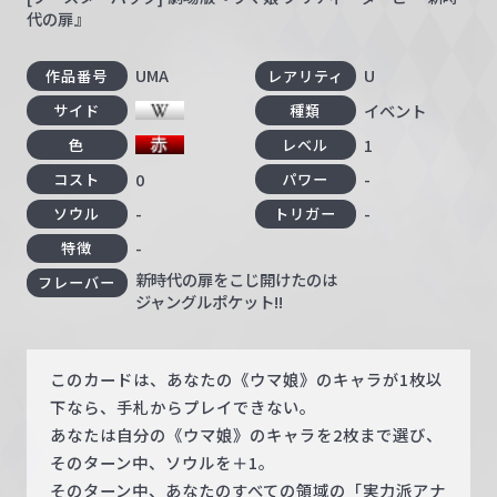
代の扉』
UMA
U
作品番号
レアリティ
イベント
サイド
種類
1
色
レベル
0
-
コスト
パワー
-
-
ソウル
トリガー
-
特徴
新時代の扉をこじ開けたのは
フレーバー
ジャングルポケット!!
このカードは、あなたの《ウマ娘》のキャラが1枚以
下なら、手札からプレイできない。
あなたは自分の《ウマ娘》のキャラを2枚まで選び、
そのターン中、ソウルを＋1。
そのターン中、あなたのすべての領域の「実力派アナ