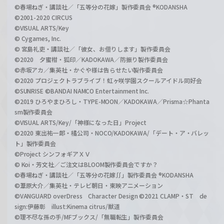
©春場ねぎ・講談社／「五等分の花嫁」製作委員会 ®KODANSHA
©2001-2020 CIRCUS
©VISUAL ARTS/Key
© Cygames, Inc.
© 宮島礼吏・講談社／「彼女、お借りします」製作委員会
©2020 夕蜜柑・狐印／KADOKAWA／防振り製作委員会
©赤坂アカ／集英社・かぐや様は告らせたい製作委員会
©2020 プロジェクトラブライブ！虹ヶ咲学園スクールアイドル同好会
©SUNRISE ©BANDAI NAMCO Entertainment Inc.
©2019 ひろやまひろし・TYPE-MOON／KADOKAWA／Prisma☆Phanta
sm製作委員会
©VISUAL ARTS/Key/「神様になった日」Project
©2020 東出祐一郎・橘公司・NOCO/KADOKAWA/「デート・ア・バレッ
ト」製作委員会
©Project シンフォギアＸＶ
© Koi・芳文社／ご注文はBLOOM製作委員会ですか？
©春場ねぎ・講談社／「五等分の花嫁∬」製作委員会 ®KODANSHA
©葦原大介／集英社・テレビ朝日・東映アニメーション
©VANGUARD overDress Character Design ©2021 CLAMP・ST de
sign:伊藤彰 illust:Kinema citrus/獣道
©理不尽な孫の手/MFブックス/「無職転生」製作委員会