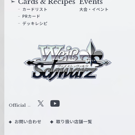
Cards & Recipes
Events
カードリスト
大会・イベント
PRカード
デッキレシピ
ヴ
ァ
イ
ス
シ
ュ
ヴ
ァ
ル
Official
X
Y
ツ
o
｜
お問い合わせ
取り扱い店舗一覧
u
W
T
e