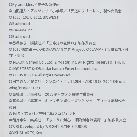
©Pyramid,Inc.／成子坂製作所
©山田鐘人・アベツカサ／小学館／「葬送のフリーレン」製作委員会
©2015, 2017, 2021 BIGWEST
©Bushiroad
©HAKAMA Inc
©Bushiroad
©春場ねぎ・講談社／「五等分の花嫁∽」製作委員会
©2022 鴨志田 一/KADOKAWA/青ブタ Project ©CLAMP・ST/講談社・N
EP・NHK
© NEXON Games Co., Ltd. & Yostar, Inc. All Rights Reserved. THE ID
OLM@STER™& ©Bandai Namco Entertainment Inc.
©ATLUS ©SEGA All rights reserved.
©臼井儀人／双葉社・シンエイ・テレビ朝日・ADK 1993-2024 ©Front
wing/Project GPT
©高橋陽一／集英社・2018キャプテン翼製作委員会
©高橋陽一／集英社・キャプテン翼シーズン２ ジュニアユース編製作委
員会
©あfろ・芳文社／野外活動プロジェクト
©和月伸宏／集英社・「るろうに剣心 －明治剣客浪漫譚－」製作委員会
©WFS Developed by WRIGHT FLYER STUDIOS
©VISUAL ARTS/Key