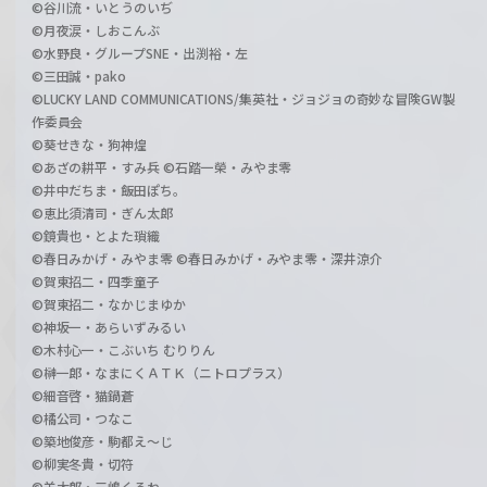
©谷川流・いとうのいぢ
©月夜涙・しおこんぶ
©水野良・グループSNE・出渕裕・左
©三田誠・pako
©LUCKY LAND COMMUNICATIONS/集英社・ジョジョの奇妙な冒険GW製
作委員会
©葵せきな・狗神煌
©あざの耕平・すみ兵 ©石踏一榮・みやま零
©井中だちま・飯田ぽち。
©恵比須清司・ぎん太郎
©鏡貴也・とよた瑣織
©春日みかげ・みやま零 ©春日みかげ・みやま零・深井涼介
©賀東招二・四季童子
©賀東招二・なかじまゆか
©神坂一・あらいずみるい
©木村心一・こぶいち むりりん
©榊一郎・なまにくＡＴＫ（ニトロプラス）
©細音啓・猫鍋蒼
©橘公司・つなこ
©築地俊彦・駒都え～じ
©柳実冬貴・切符
©羊太郎・三嶋くろね