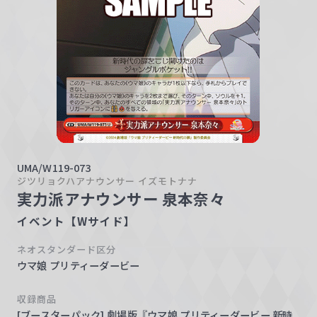
w
a
r
z
UMA/W119-073
ジツリョクハアナウンサー イズモトナナ
実力派アナウンサー 泉本奈々
イベント【Wサイド】
ネオスタンダード区分
ウマ娘 プリティーダービー
収録商品
[ブースターパック] 劇場版『ウマ娘 プリティーダービー 新時