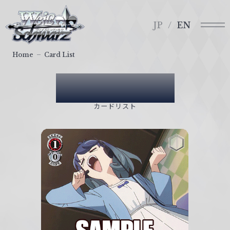
メ
ヴ
ニ
ァ
JP
EN
ュ
イ
ー
ス
Home
Card List
シ
ュ
Card List
ヴ
ァ
カードリスト
ル
ツ
｜
W
e
i
ß
S
c
h