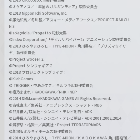
©オケアノス／「翠星のガルガンティア」製作委員会
©2013 Nippon Ichi Software, Inc.
©鎌池和馬／冬川基／アスキー・メディアワークス／PROJECT-RAILGU
N S
©sole;viola／Progetto 幻影太陽
©Index Corporation/「デビルサバイバー2」アニメーション製作委員会
©2013 ひろやまひろし・TYPE-MOON・角川書店／「プリズマ☆イリ
ヤ」製作委員会
©Project wooser 2
©Project シンフォギアＧ
©2013 プロジェクトラブライブ！
©KLabGames
© TRIGGER・中島かずき／キルラキル製作委員会
©橙乃ままれ・KADOKAWA／NHK・NEP
©2014 DMM.com/KADOKAWA GAMES All Rights Reserved.
©古味直志／集英社・アニプレックス・シャフト・MBS
©臼井儀人/双葉社・シンエイ・テレビ朝日・ADK
©臼井儀人/双葉社・シンエイ・テレビ朝日・ADK 2001,2002,2014
©貴家悠・橘賢一／集英社・Project TERRAFORMARS
©劇場版ミルキィホームズ製作委員会
©2014 ひろやまひろし・TYPE-MOON／ＫＡＤＯＫＡＷＡ 角川書店刊／