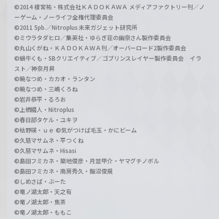
©2014 榎宮祐・株式会社ＫＡＤＯＫＡＷＡ メディアファクトリー刊／ノ
ーゲーム・ノーライフ全権代理委員会
©2011 5pb.／Nitroplus 未来ガジェット研究所
©ミウラタダヒロ／集英社・ゆらぎ荘の幽奈さん製作委員会
©丸山くがね・ＫＡＤＯＫＡＷＡ刊／オーバーロード2製作委員会
©蝸牛くも・SBクリエイティブ／ゴブリンスレイヤー製作委員会 イラ
スト／神奈月昇
©暁なつめ・カカオ・ランタン
©暁なつめ・三嶋くろね
©岩井恭平・るろお
©上栖綴人・Nitroplus
©春日部タケル・ユキヲ
©枯野瑛・ｕｅ ©気がつけば毛玉・かにビーム
©久慈マサムネ・平つくね
©久慈マサムネ・Hisasi
©島田フミカネ・築地俊彦・月並甲介・ヤマグチノボル
©島田フミカネ・南房秀久・飯沼俊規
©しめさば・ぶーた
©竜ノ湖太郎・天之有
©竜ノ湖太郎・焦茶
©竜ノ湖太郎・ももこ