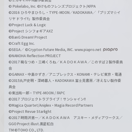
© Pokelabo, Inc. ©けものフレンズプロジェクト/KFPA
©2016 ひろやまひろし・TYPE-MOON／KADOKAWA／「プリズマ☆イ
リヤ ドライ!!」製作委員会
©Project Luck & Logic
©Project シンフォギアAXZ
©BanG Dream! Project
©Craft Egg Inc.
©SEGA／ ©Crypton Future Media, INC. www.piapro.net
©NANOHA Reflection PROJECT
©2017 暁なつめ・三嶋くろね／ＫＡＤＯＫＡＷＡ／このすば２製作委員
会
©GAINAX・中島かずき／アニプレックス・KONAMI・テレビ東京・電通
©2015丸戸史明・深崎暮人・KADOKAWA 富士見書房／冴えない製作委
員会
©東出祐一郎・TYPE-MOON / FAPC
©2017 プロジェクトラブライブ！サンシャイン!!
©Magica Quartet/Aniplex・Magia Record Partners
©Project Revue Starlight
©2017 時雨沢恵一／ＫＡＤＯＫＡＷＡ アスキー・メディアワークス／
GGO Project illust.黒星紅白
TM ©TOHO CO., LTD.