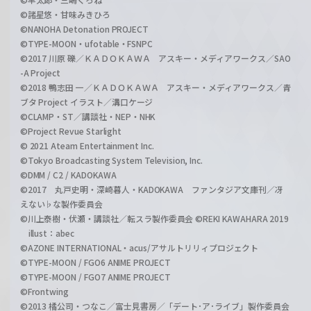
©諸星悠・甘味みきひろ
©NANOHA Detonation PROJECT
©TYPE-MOON・ufotable・FSNPC
©2017 川原 礫／ＫＡＤＯＫＡＷＡ アスキー・メディアワークス／SAO
-A Project
©2018 鴨志田 一／ＫＡＤＯＫＡＷＡ アスキー・メディアワークス／青
ブタ Project イラスト／溝口ケージ
©CLAMP・ST／講談社・NEP・NHK
©Project Revue Starlight
© 2021 Ateam Entertainment Inc.
©Tokyo Broadcasting System Television, Inc.
©DMM / C2 / KADOKAWA
©2017 丸戸史明・深崎暮人・KADOKAWA ファンタジア文庫刊／冴
えない♭な製作委員会
©川上泰樹・伏瀬・講談社／転スラ製作委員会 ©REKI KAWAHARA 2019
illust：abec
©AZONE INTERNATIONAL・acus/アサルトリリィプロジェクト
©TYPE-MOON / FGO6 ANIME PROJECT
©TYPE-MOON / FGO7 ANIME PROJECT
©Frontwing
©2013 橘公司・つなこ／富士見書房／「デート･ア･ライブ」製作委員会