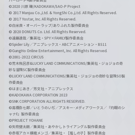
©2020 川原 礫/KADOKAWA/SAO-P Project
© 2017 Manjuu Co.,Ltd. & YongShi Co.,Ltd. All Rights Reserved.
© 2017 Yostar, Inc. All Rights Reserved.
©白米良・オーバーラップ/ありふれた製作委員会
© 2020 DONUTS Co. Ltd. All Rights Reserved.
©遠藤達哉／集英社・SPY×FAMILY製作委員会
©Spider Lily／アニプレックス・ABCアニメーション・BS11
©GungHo Online Entertainment, Inc. All Rights Reserved.
©2001-2022 CIRCUS
©荒木飛呂彦&LUCKY LAND COMMUNICATIONS/集英社・ジョジョの奇
妙な冒険SC製作委員会
©LUCKY LAND COMMUNICATIONS/集英社・ジョジョの奇妙な冒険SO製
作委員会
©はまじあき／芳文社・アニプレックス
©KADOKAWA CORPORATION 2023
©SNK CORPORATION ALL RIGHTS RESERVED.
©高橋弥七郎／いとうのいぢ／アスキー･メディアワークス／『灼眼のシ
ャナF』製作委員会
©PROJECT YOHANE
©矢吹健太朗／集英社・あやかしトライアングル製作委員会
©赤坂アカ×横槍メンゴ／集英社・【推しの子】製作委員会