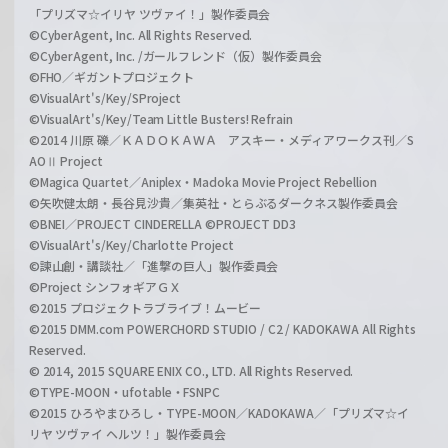
「プリズマ☆イリヤ ツヴァイ！」製作委員会
©CyberAgent, Inc. All Rights Reserved.
©CyberAgent, Inc. /ガールフレンド（仮）製作委員会
©FHO／ギガントプロジェクト
©VisualArt's/Key/SProject
©VisualArt's/Key/Team Little Busters! Refrain
©2014 川原 礫／ＫＡＤＯＫＡＷＡ アスキー・メディアワークス刊／S
AOⅡ Project
©Magica Quartet／Aniplex・Madoka Movie Project Rebellion
©矢吹健太朗・長谷見沙貴／集英社・とらぶるダークネス製作委員会
©BNEI／PROJECT CINDERELLA ©PROJECT DD3
©VisualArt's/Key/Charlotte Project
©諫山創・講談社／「進撃の巨人」製作委員会
©Project シンフォギアＧＸ
©2015 プロジェクトラブライブ！ムービー
©2015 DMM.com POWERCHORD STUDIO / C2 / KADOKAWA All Rights
Reserved.
© 2014, 2015 SQUARE ENIX CO., LTD. All Rights Reserved.
©TYPE-MOON・ufotable・FSNPC
©2015 ひろやまひろし・TYPE-MOON／KADOKAWA／「プリズマ☆イ
リヤ ツヴァイ ヘルツ！」製作委員会