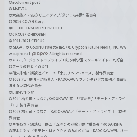
©irodori ent post
© MARVEL
©大森藤ノ・SBクリエイティブ/ダンまち4製作委員会
© 2016 COVER Corp.
©D_CIDE TRAUMEREI PROJECT
©CIRCUS/ ©HIKOSEN
©2001-2021 CIRCUS
© SEGA / © Colorful Palette Inc. / © Crypton Future Media, INC. ww
w.piapro.net
All rights reserved.
©2022 プロジェクトラブライブ！虹ヶ咲学園スクールアイドル同好会
©クール教信者／双葉社
©和久井健・講談社／アニメ「東京リベンジャーズ」製作委員会
©2019 丸戸史明・深崎暮人・KADOKAWA ファンタジア文庫刊／映画も
冴えない製作委員会
©Disney/Pixar
©2014 橘公司・つなこ/KADOKAWA 富士見書房刊/「デート・ア・ライ
ブⅡ」製作委員会
©2019 橘公司・つなこ／KADOKAWA／「デート・ア・ライブⅢ」製作
委員会
©春場ねぎ・講談社／映画「五等分の花嫁」製作委員会 ®KODANSHA
©藤本タツキ／集英社・ＭＡＰＰＡ ©丸山くがね・KADOKAWA刊／オー
バーロード4製作委員会