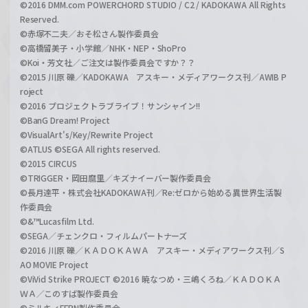
©2016 DMM.com POWERCHORD STUDIO / C2 / KADOKAWA All Rights
Reserved.
©赤塚不二夫／おそ松さん製作委員会
©高橋留美子・小学館／NHK・NEP・ShoPro
©Koi・芳文社／ご注文は製作委員会ですか？？
©2015 川原 礫／KADOKAWA アスキー・メディアワークス刊／AWIB P
roject
©2016 プロジェクトラブライブ！サンシャイン!!
©BanG Dream! Project
©VisualArt's/Key/Rewrite Project
©ATLUS ©SEGA All rights reserved.
©2015 CIRCUS
©TRIGGER・岡田麿里／キズナイーバー製作委員会
©長月達平・株式会社KADOKAWA刊／Re:ゼロから始める異世界生活製
作委員会
©&™Lucasfilm Ltd.
©SEGA／チェンクロ・フィルムパートナーズ
©2016 川原 礫／ＫＡＤＯＫＡＷＡ アスキー・メディアワークス刊／S
AO MOVIE Project
©ViVid Strike PROJECT ©2016 暁なつめ・三嶋くろね／ＫＡＤＯＫＡ
ＷＡ／このすば製作委員会
©ミルキィFFPN製作委員会