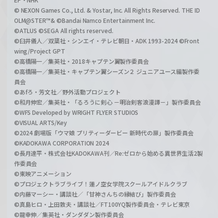
© NEXON Games Co., Ltd. & Yostar, Inc. All Rights Reserved. THE ID
OLM@STER™& ©Bandai Namco Entertainment Inc.
©ATLUS ©SEGA All rights reserved.
©臼井儀人／双葉社・シンエイ・テレビ朝日・ADK 1993-2024 ©Front
wing/Project GPT
©高橋陽一／集英社・2018キャプテン翼製作委員会
©高橋陽一／集英社・キャプテン翼シーズン２ ジュニアユース編製作委
員会
©あfろ・芳文社／野外活動プロジェクト
©和月伸宏／集英社・「るろうに剣心 －明治剣客浪漫譚－」製作委員会
©WFS Developed by WRIGHT FLYER STUDIOS
©VISUAL ARTS/Key
©2024 劇場版「ウマ娘 プリティーダービー 新時代の扉」製作委員会
©KADOKAWA CORPORATION 2024
©長月達平・株式会社KADOKAWA刊／Re:ゼロから始める異世界生活2製
作委員会
©東映アニメーション
©プロジェクトラブライブ！蓮ノ空女学院スクールアイドルクラブ
©内藤マーシー・講談社／「甘神さんちの縁結び」製作委員会
©真島ヒロ・上田敦夫・講談社／FT100YQ製作委員会・テレビ東京
©龍幸伸／集英社・ダンダダン製作委員会