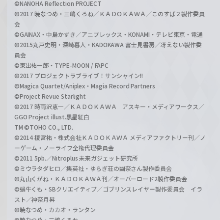
©NANOHA Reflection PROJECT
©2017 暁なつめ・三嶋くろね／ＫＡＤＯＫＡＷＡ／このすば２製作委員
会
©GAINAX・中島かずき／アニプレックス・KONAMI・テレビ東京・電通
©2015丸戸史明・深崎暮人・KADOKAWA 富士見書房／冴えない製作委
員会
©東出祐一郎・TYPE-MOON / FAPC
©2017 プロジェクトラブライブ！サンシャイン!!
©Magica Quartet/Aniplex・Magia Record Partners
©Project Revue Starlight
©2017 時雨沢恵一／ＫＡＤＯＫＡＷＡ アスキー・メディアワークス／
GGO Project illust.黒星紅白
TM ©TOHO CO., LTD.
©2014 榎宮祐・株式会社ＫＡＤＯＫＡＷＡ メディアファクトリー刊／ノ
ーゲーム・ノーライフ全権代理委員会
©2011 5pb.／Nitroplus 未来ガジェット研究所
©ミウラタダヒロ／集英社・ゆらぎ荘の幽奈さん製作委員会
©丸山くがね・ＫＡＤＯＫＡＷＡ刊／オーバーロード2製作委員会
©蝸牛くも・SBクリエイティブ／ゴブリンスレイヤー製作委員会 イラ
スト／神奈月昇
©暁なつめ・カカオ・ランタン
©暁なつめ・三嶋くろね