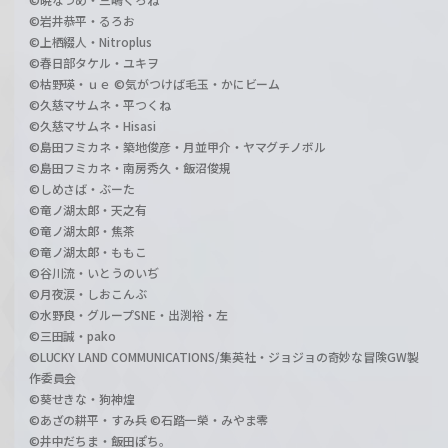
©岩井恭平・るろお
©上栖綴人・Nitroplus
©春日部タケル・ユキヲ
©枯野瑛・ｕｅ ©気がつけば毛玉・かにビーム
©久慈マサムネ・平つくね
©久慈マサムネ・Hisasi
©島田フミカネ・築地俊彦・月並甲介・ヤマグチノボル
©島田フミカネ・南房秀久・飯沼俊規
©しめさば・ぶーた
©竜ノ湖太郎・天之有
©竜ノ湖太郎・焦茶
©竜ノ湖太郎・ももこ
©谷川流・いとうのいぢ
©月夜涙・しおこんぶ
©水野良・グループSNE・出渕裕・左
©三田誠・pako
©LUCKY LAND COMMUNICATIONS/集英社・ジョジョの奇妙な冒険GW製
作委員会
©葵せきな・狗神煌
©あざの耕平・すみ兵 ©石踏一榮・みやま零
©井中だちま・飯田ぽち。