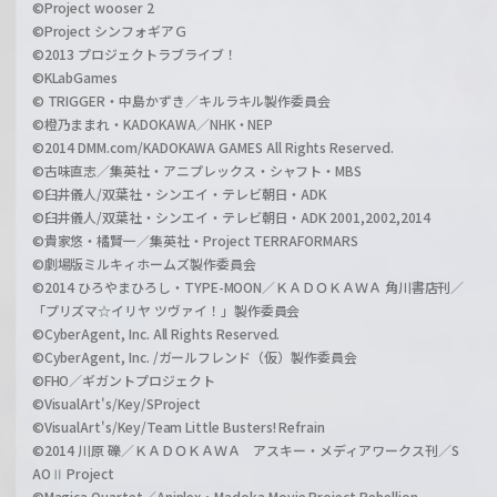
©Project wooser 2
©Project シンフォギアＧ
©2013 プロジェクトラブライブ！
©KLabGames
© TRIGGER・中島かずき／キルラキル製作委員会
©橙乃ままれ・KADOKAWA／NHK・NEP
©2014 DMM.com/KADOKAWA GAMES All Rights Reserved.
©古味直志／集英社・アニプレックス・シャフト・MBS
©臼井儀人/双葉社・シンエイ・テレビ朝日・ADK
©臼井儀人/双葉社・シンエイ・テレビ朝日・ADK 2001,2002,2014
©貴家悠・橘賢一／集英社・Project TERRAFORMARS
©劇場版ミルキィホームズ製作委員会
©2014 ひろやまひろし・TYPE-MOON／ＫＡＤＯＫＡＷＡ 角川書店刊／
「プリズマ☆イリヤ ツヴァイ！」製作委員会
©CyberAgent, Inc. All Rights Reserved.
©CyberAgent, Inc. /ガールフレンド（仮）製作委員会
©FHO／ギガントプロジェクト
©VisualArt's/Key/SProject
©VisualArt's/Key/Team Little Busters! Refrain
©2014 川原 礫／ＫＡＤＯＫＡＷＡ アスキー・メディアワークス刊／S
AOⅡ Project
©Magica Quartet／Aniplex・Madoka Movie Project Rebellion