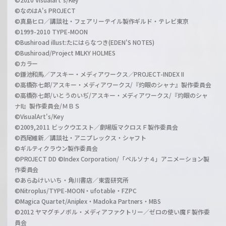
©なのはA's PROJECT
©真島ヒロ／講談社・フェアリーテイル製作ギルド・テレビ東京
©1999-2010 TYPE-MOON
©Bushiroad illust:たにはらなつき(EDEN'S NOTES)
©Bushiroad/Project MILKY HOLMES
©カラー
©鎌池和馬／アスキー・メディアワークス／PROJECT-INDEX II
©高橋弥七郎/アスキー・メディアワークス/『灼眼のシャナ』製作委員会
©高橋弥七郎/いとうのいぢ/アスキー・メディアワークス/『灼眼のシャ
ナII』製作委員会/ＭＢＳ
©VisualArt's/Key
©2009,2011 ビックウエスト／劇場版マクロスＦ製作委員会
©西尾維新／講談社・アニプレックス・シャフト
©ギルティクラウン製作委員会
©PROJECT DD ©Index Corporation/「ペルソナ４」アニメーション製
作委員会
©あらゐけいいち・角川書店／東雲研究所
©Nitroplus/TYPE-MOON・ufotable・FZPC
©Magica Quartet/Aniplex・Madoka Partners・MBS
©2012 ヤマグチノボル・メディアファクトリー／ゼロの使い魔Ｆ製作委
員会