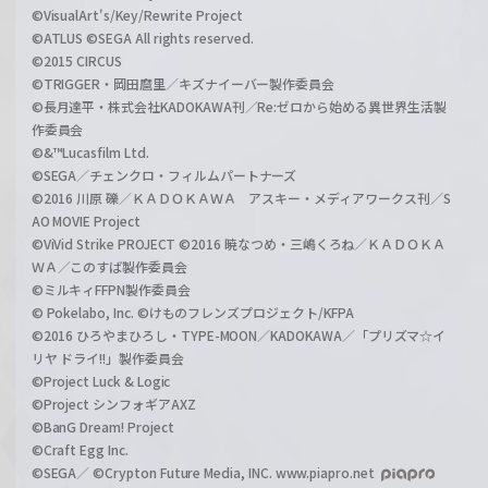
©VisualArt's/Key/Rewrite Project
©ATLUS ©SEGA All rights reserved.
©2015 CIRCUS
©TRIGGER・岡田麿里／キズナイーバー製作委員会
©長月達平・株式会社KADOKAWA刊／Re:ゼロから始める異世界生活製
作委員会
©&™Lucasfilm Ltd.
©SEGA／チェンクロ・フィルムパートナーズ
©2016 川原 礫／ＫＡＤＯＫＡＷＡ アスキー・メディアワークス刊／S
AO MOVIE Project
©ViVid Strike PROJECT ©2016 暁なつめ・三嶋くろね／ＫＡＤＯＫＡ
ＷＡ／このすば製作委員会
©ミルキィFFPN製作委員会
© Pokelabo, Inc. ©けものフレンズプロジェクト/KFPA
©2016 ひろやまひろし・TYPE-MOON／KADOKAWA／「プリズマ☆イ
リヤ ドライ!!」製作委員会
©Project Luck & Logic
©Project シンフォギアAXZ
©BanG Dream! Project
©Craft Egg Inc.
©SEGA／ ©Crypton Future Media, INC. www.piapro.net