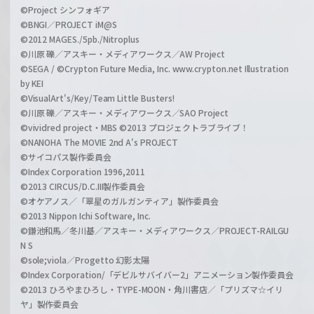
©Project シンフォギア
©BNGI／PROJECT iM@S
©2012 MAGES./5pb./Nitroplus
©川原 礫／アスキー・メディアワークス／AW Project
©SEGA / ©Crypton Future Media, Inc. www.crypton.net Illustration
by KEI
©VisualArt's/Key/Team Little Busters!
©川原 礫／アスキー・メディアワークス／SAO Project
©vividred project・MBS ©2013 プロジェクトラブライブ！
©NANOHA The MOVIE 2nd A's PROJECT
©サイコパス製作委員会
©Index Corporation 1996,2011
©2013 CIRCUS/D.C.III製作委員会
©オケアノス／「翠星のガルガンティア」製作委員会
©2013 Nippon Ichi Software, Inc.
©鎌池和馬／冬川基／アスキー・メディアワークス／PROJECT-RAILGU
N S
©sole;viola／Progetto 幻影太陽
©Index Corporation/「デビルサバイバー2」アニメーション製作委員会
©2013 ひろやまひろし・TYPE-MOON・角川書店／「プリズマ☆イリ
ヤ」製作委員会