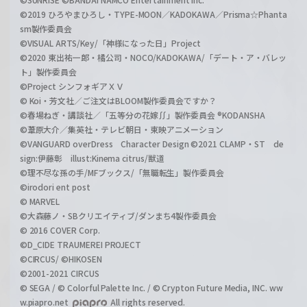
©2019 ひろやまひろし・TYPE-MOON／KADOKAWA／Prisma☆Phanta
sm製作委員会
©VISUAL ARTS/Key/「神様になった日」Project
©2020 東出祐一郎・橘公司・NOCO/KADOKAWA/「デート・ア・バレッ
ト」製作委員会
©Project シンフォギアＸＶ
© Koi・芳文社／ご注文はBLOOM製作委員会ですか？
©春場ねぎ・講談社／「五等分の花嫁∬」製作委員会 ®KODANSHA
©葦原大介／集英社・テレビ朝日・東映アニメーション
©VANGUARD overDress Character Design ©2021 CLAMP・ST de
sign:伊藤彰 illust:Kinema citrus/獣道
©理不尽な孫の手/MFブックス/「無職転生」製作委員会
©irodori ent post
© MARVEL
©大森藤ノ・SBクリエイティブ/ダンまち4製作委員会
© 2016 COVER Corp.
©D_CIDE TRAUMEREI PROJECT
©CIRCUS/ ©HIKOSEN
©2001-2021 CIRCUS
© SEGA / © Colorful Palette Inc. / © Crypton Future Media, INC. ww
w.piapro.net
All rights reserved.