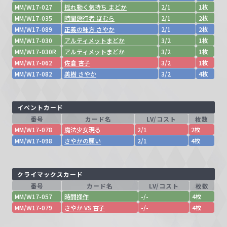
MM/W17-027
揺れ動く気持ち まどか
2/1
1枚
MM/W17-035
時間遡行者 ほむら
2/1
2枚
MM/W17-089
正義の味方 さやか
2/1
2枚
MM/W17-030
アルティメットまどか
3/2
1枚
MM/W17-030R
アルティメットまどか
3/2
1枚
MM/W17-062
佐倉 杏子
3/2
1枚
MM/W17-082
美樹 さやか
3/2
4枚
イベントカード
番号
カード名
LV/コスト
枚数
MM/W17-078
魔法少女現る
2/1
2枚
MM/W17-098
さやかの願い
2/1
4枚
クライマックスカード
番号
カード名
LV/コスト
枚数
MM/W17-057
時間操作
-/-
4枚
MM/W17-079
さやか VS 杏子
-/-
4枚