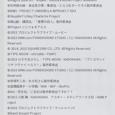
©矢吹健太朗・長谷見沙貴／集英社・とらぶるダークネス製作委員会
©BNEI／PROJECT CINDERELLA ©PROJECT DD3
©VisualArt's/Key/Charlotte Project
©諫山創・講談社／「進撃の巨人」製作委員会
©Project シンフォギアＧＸ
©2015 プロジェクトラブライブ！ムービー
©2015 DMM.com POWERCHORD STUDIO / C2 / KADOKAWA All Rights
Reserved.
© 2014, 2015 SQUARE ENIX CO., LTD. All Rights Reserved.
©TYPE-MOON・ufotable・FSNPC
©2015 ひろやまひろし・TYPE-MOON／KADOKAWA／「プリズマ☆イ
リヤ ツヴァイ ヘルツ！」製作委員会
©2016 DMM.com POWERCHORD STUDIO / C2 / KADOKAWA All Rights
Reserved.
©赤塚不二夫／おそ松さん製作委員会
©高橋留美子・小学館／NHK・NEP・ShoPro
©Koi・芳文社／ご注文は製作委員会ですか？？
©2015 川原 礫／KADOKAWA アスキー・メディアワークス刊／AWIB P
roject
©2016 プロジェクトラブライブ！サンシャイン!!
©BanG Dream! Project