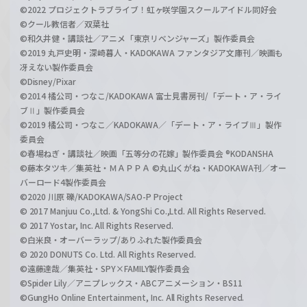
©2022 プロジェクトラブライブ！虹ヶ咲学園スクールアイドル同好会
©クール教信者／双葉社
©和久井健・講談社／アニメ「東京リベンジャーズ」製作委員会
©2019 丸戸史明・深崎暮人・KADOKAWA ファンタジア文庫刊／映画も
冴えない製作委員会
©Disney/Pixar
©2014 橘公司・つなこ/KADOKAWA 富士見書房刊/「デート・ア・ライ
ブⅡ」製作委員会
©2019 橘公司・つなこ／KADOKAWA／「デート・ア・ライブⅢ」製作
委員会
©春場ねぎ・講談社／映画「五等分の花嫁」製作委員会 ®KODANSHA
©藤本タツキ／集英社・ＭＡＰＰＡ ©丸山くがね・KADOKAWA刊／オー
バーロード4製作委員会
©2020 川原 礫/KADOKAWA/SAO-P Project
© 2017 Manjuu Co.,Ltd. & YongShi Co.,Ltd. All Rights Reserved.
© 2017 Yostar, Inc. All Rights Reserved.
©白米良・オーバーラップ/ありふれた製作委員会
© 2020 DONUTS Co. Ltd. All Rights Reserved.
©遠藤達哉／集英社・SPY×FAMILY製作委員会
©Spider Lily／アニプレックス・ABCアニメーション・BS11
©GungHo Online Entertainment, Inc. All Rights Reserved.