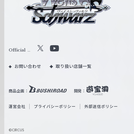
イ
ス
シ
ュ
ヴ
ァ
ル
Official
X
Y
ツ
o
｜
お問い合わせ
取り扱い店舗一覧
u
W
T
e
u
i
b
商品企画：
開発：
ß
e
S
O
運営会社
プライバシーポリシー
外部送信ポリシー
c
f
h
f
w
i
a
©CIRCUS