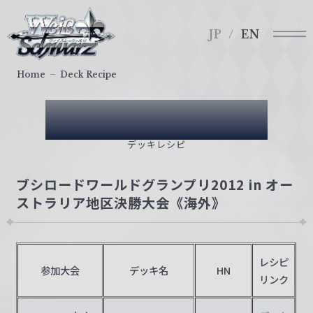
メ
ヴ
ニ
ァ
JP
EN
ュ
イ
ー
ス
Home
Deck Recipe
シ
ュ
Deck Recipe
ヴ
ァ
デッキレシピ
ル
ツ
ブシロードワールドグランプリ2012 in オー
｜
ストラリア地区決勝大会《海外》
W
e
i
ß
レシピ
参加大会
デッキ名
HN
S
リンク
c
h