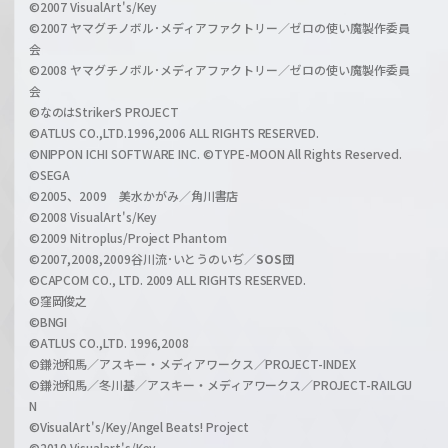
c
©2007 VisualArt's/Key
r
i
©2007 ヤマグチノボル･メディアファクトリー／ゼロの使い魔製作委員
z
会
a
©2008 ヤマグチノボル･メディアファクトリー／ゼロの使い魔製作委員
l
会
C
©なのはStrikerS PROJECT
h
©ATLUS CO.,LTD.1996,2006 ALL RIGHTS RESERVED.
a
©NIPPON ICHI SOFTWARE INC. ©TYPE-MOON All Rights Reserved.
n
©SEGA
©2005、2009 美水かがみ／角川書店
n
©2008 VisualArt's/Key
e
©2009 Nitroplus/Project Phantom
l
©2007,2008,2009谷川流･いとうのいぢ／
SOS団
©CAPCOM CO., LTD. 2009 ALL RIGHTS RESERVED.
©窪岡俊之
©BNGI
©ATLUS CO.,LTD. 1996,2008
©鎌池和馬／アスキー・メディアワークス／PROJECT-INDEX
©鎌池和馬／冬川基／アスキー・メディアワークス／PROJECT-RAILGU
N
©VisualArt's/Key/Angel Beats! Project
©2010 Visualart's/Key