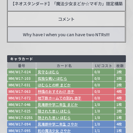
【ネオスタンダード】「魔法少女まどか☆マギカ」限定構築
コメント
Why have I when you can have two NTRs!!!
キャラカード
番号
カード名
LV/コスト
枚数
MM/W17-024
見守るほむら
0/0
2枚
MM/W17-103
孤独な戦い ほむら
0/0
3枚
MM/W17-031
ほむらとの絆 まどか
0/0
2枚
MM/W17-063
林檎のおすそわけ 杏子
0/0
4枚
MM/W17-072
地下鉄ホームでの別れ 杏子
0/0
4枚
MM/W17-046
見滝原中学二年生 まどか
1/0
1枚
MM/W17-025
隠された思い ほむら
1/0
2枚
MM/W17-025S
隠された思い ほむら
1/0
1枚
MM/W17-094
見滝原中学二年生 さやか
1/0
4枚
MM/W17-095
剣の魔法少女 さやか
1/1
1枚