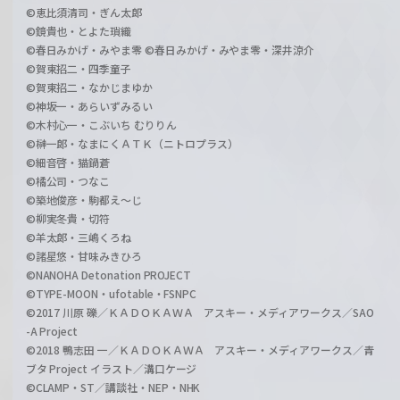
©恵比須清司・ぎん太郎
©鏡貴也・とよた瑣織
©春日みかげ・みやま零 ©春日みかげ・みやま零・深井涼介
©賀東招二・四季童子
©賀東招二・なかじまゆか
©神坂一・あらいずみるい
©木村心一・こぶいち むりりん
©榊一郎・なまにくＡＴＫ（ニトロプラス）
©細音啓・猫鍋蒼
©橘公司・つなこ
©築地俊彦・駒都え～じ
©柳実冬貴・切符
©羊太郎・三嶋くろね
©諸星悠・甘味みきひろ
©NANOHA Detonation PROJECT
©TYPE-MOON・ufotable・FSNPC
©2017 川原 礫／ＫＡＤＯＫＡＷＡ アスキー・メディアワークス／SAO
-A Project
©2018 鴨志田 一／ＫＡＤＯＫＡＷＡ アスキー・メディアワークス／青
ブタ Project イラスト／溝口ケージ
©CLAMP・ST／講談社・NEP・NHK