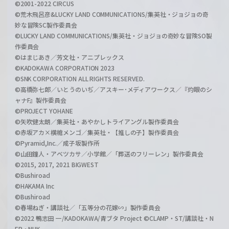
©2001-2022 CIRCUS
©荒木飛呂彦&LUCKY LAND COMMUNICATIONS/集英社・ジョジョの奇
妙な冒険SC製作委員会
©LUCKY LAND COMMUNICATIONS/集英社・ジョジョの奇妙な冒険SO製
作委員会
©はまじあき／芳文社・アニプレックス
©KADOKAWA CORPORATION 2023
©SNK CORPORATION ALL RIGHTS RESERVED.
©高橋弥七郎／いとうのいぢ／アスキー･メディアワークス／『灼眼のシ
ャナF』製作委員会
©PROJECT YOHANE
©矢吹健太朗／集英社・あやかしトライアングル製作委員会
©赤坂アカ×横槍メンゴ／集英社・【推しの子】製作委員会
©Pyramid,Inc.／成子坂製作所
©山田鐘人・アベツカサ／小学館／「葬送のフリーレン」製作委員会
©2015, 2017, 2021 BIGWEST
©Bushiroad
©HAKAMA Inc
©Bushiroad
©春場ねぎ・講談社／「五等分の花嫁∽」製作委員会
©2022 鴨志田 一/KADOKAWA/青ブタ Project ©CLAMP・ST/講談社・N
EP・NHK