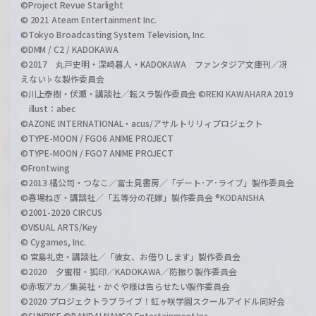
©Project Revue Starlight
© 2021 Ateam Entertainment Inc.
©Tokyo Broadcasting System Television, Inc.
©DMM / C2 / KADOKAWA
©2017 丸戸史明・深崎暮人・KADOKAWA ファンタジア文庫刊／冴
えない♭な製作委員会
©川上泰樹・伏瀬・講談社／転スラ製作委員会 ©REKI KAWAHARA 2019
illust：abec
©AZONE INTERNATIONAL・acus/アサルトリリィプロジェクト
©TYPE-MOON / FGO6 ANIME PROJECT
©TYPE-MOON / FGO7 ANIME PROJECT
©Frontwing
©2013 橘公司・つなこ／富士見書房／「デート･ア･ライブ」製作委員会
©春場ねぎ・講談社／「五等分の花嫁」製作委員会 ®KODANSHA
©2001-2020 CIRCUS
©VISUAL ARTS/Key
© Cygames, Inc.
© 宮島礼吏・講談社／「彼女、お借りします」製作委員会
©2020 夕蜜柑・狐印／KADOKAWA／防振り製作委員会
©赤坂アカ／集英社・かぐや様は告らせたい製作委員会
©2020 プロジェクトラブライブ！虹ヶ咲学園スクールアイドル同好会
©SUNRISE ©BANDAI NAMCO Entertainment Inc.