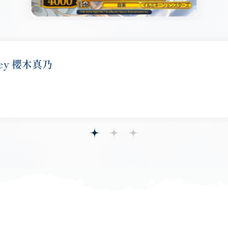
ey 櫻木真乃