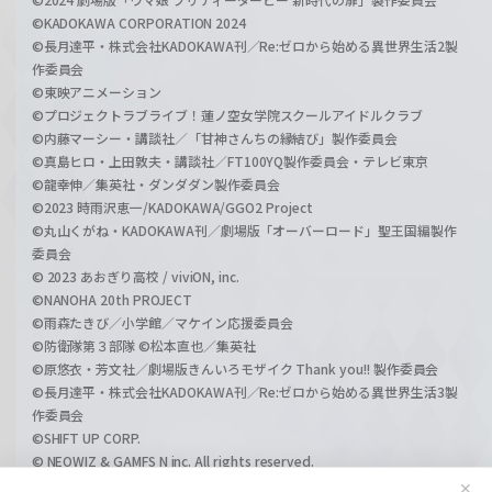
©KADOKAWA CORPORATION 2024
©長月達平・株式会社KADOKAWA刊／Re:ゼロから始める異世界生活2製
作委員会
©東映アニメーション
©プロジェクトラブライブ！蓮ノ空女学院スクールアイドルクラブ
©内藤マーシー・講談社／「甘神さんちの縁結び」製作委員会
©真島ヒロ・上田敦夫・講談社／FT100YQ製作委員会・テレビ東京
©龍幸伸／集英社・ダンダダン製作委員会
©2023 時雨沢恵一/KADOKAWA/GGO2 Project
©丸山くがね・KADOKAWA刊／劇場版「オーバーロード」聖王国編製作
委員会
© 2023 あおぎり高校 / viviON, inc.
©NANOHA 20th PROJECT
©雨森たきび／小学館／マケイン応援委員会
©防衛隊第３部隊 ©松本直也／集英社
©原悠衣・芳文社／劇場版きんいろモザイク Thank you!! 製作委員会
©長月達平・株式会社KADOKAWA刊／Re:ゼロから始める異世界生活3製
作委員会
©SHIFT UP CORP.
© NEOWIZ & GAMFS N inc. All rights reserved.
©ATLUS. ©SEGA.
✕