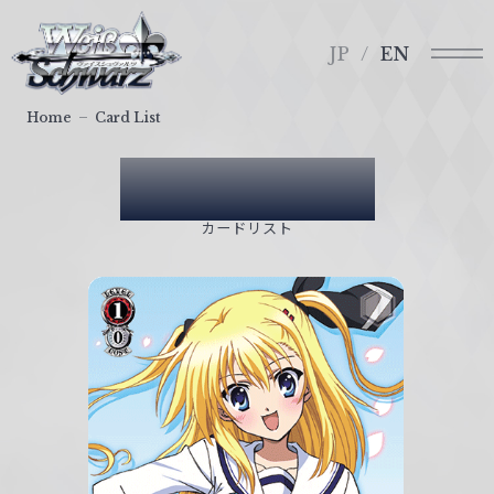
メ
ヴ
ニ
ァ
JP
EN
ュ
イ
ー
ス
Home
Card List
シ
ュ
Card List
ヴ
ァ
カードリスト
ル
ツ
｜
W
e
i
ß
S
c
h