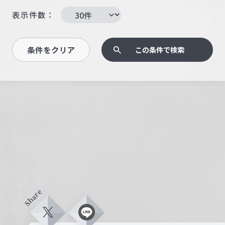
表示件数：
条件をクリア
この条件で検索
Share
X
L
i