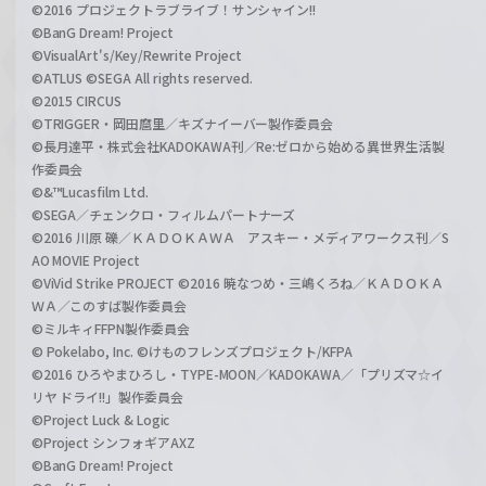
©2016 プロジェクトラブライブ！サンシャイン!!
©BanG Dream! Project
©VisualArt's/Key/Rewrite Project
©ATLUS ©SEGA All rights reserved.
©2015 CIRCUS
©TRIGGER・岡田麿里／キズナイーバー製作委員会
©長月達平・株式会社KADOKAWA刊／Re:ゼロから始める異世界生活製
作委員会
©&™Lucasfilm Ltd.
©SEGA／チェンクロ・フィルムパートナーズ
©2016 川原 礫／ＫＡＤＯＫＡＷＡ アスキー・メディアワークス刊／S
AO MOVIE Project
©ViVid Strike PROJECT ©2016 暁なつめ・三嶋くろね／ＫＡＤＯＫＡ
ＷＡ／このすば製作委員会
©ミルキィFFPN製作委員会
© Pokelabo, Inc. ©けものフレンズプロジェクト/KFPA
©2016 ひろやまひろし・TYPE-MOON／KADOKAWA／「プリズマ☆イ
リヤ ドライ!!」製作委員会
©Project Luck & Logic
©Project シンフォギアAXZ
©BanG Dream! Project