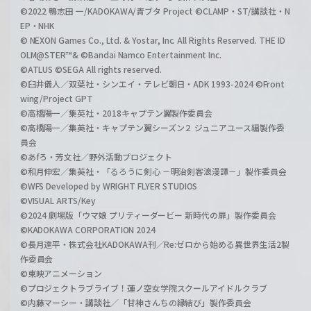
©2022 鴨志田 一/KADOKAWA/青ブタ Project ©CLAMP・ST/講談社・N
EP・NHK
© NEXON Games Co., Ltd. & Yostar, Inc. All Rights Reserved. THE ID
OLM@STER™& ©Bandai Namco Entertainment Inc.
©ATLUS ©SEGA All rights reserved.
©臼井儀人／双葉社・シンエイ・テレビ朝日・ADK 1993-2024 ©Front
wing/Project GPT
©高橋陽一／集英社・2018キャプテン翼製作委員会
©高橋陽一／集英社・キャプテン翼シーズン２ ジュニアユース編製作委
員会
©あfろ・芳文社／野外活動プロジェクト
©和月伸宏／集英社・「るろうに剣心 －明治剣客浪漫譚－」製作委員会
©WFS Developed by WRIGHT FLYER STUDIOS
©VISUAL ARTS/Key
©2024 劇場版「ウマ娘 プリティーダービー 新時代の扉」製作委員会
©KADOKAWA CORPORATION 2024
©長月達平・株式会社KADOKAWA刊／Re:ゼロから始める異世界生活2製
作委員会
©東映アニメーション
©プロジェクトラブライブ！蓮ノ空女学院スクールアイドルクラブ
©内藤マーシー・講談社／「甘神さんちの縁結び」製作委員会