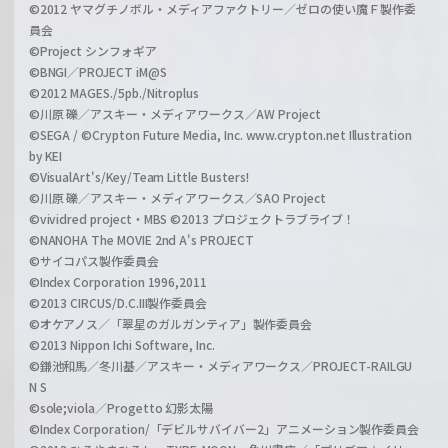
©2012 ヤマグチノボル・メディアファクトリー／ゼロの使い魔Ｆ製作委
員会
©Project シンフォギア
©BNGI／PROJECT iM@S
©2012 MAGES./5pb./Nitroplus
©川原 礫／アスキー・メディアワークス／AW Project
©SEGA / ©Crypton Future Media, Inc. www.crypton.net Illustration
by KEI
©VisualArt's/Key/Team Little Busters!
©川原 礫／アスキー・メディアワークス／SAO Project
©vividred project・MBS ©2013 プロジェクトラブライブ！
©NANOHA The MOVIE 2nd A's PROJECT
©サイコパス製作委員会
©Index Corporation 1996,2011
©2013 CIRCUS/D.C.III製作委員会
©オケアノス／「翠星のガルガンティア」製作委員会
©2013 Nippon Ichi Software, Inc.
©鎌池和馬／冬川基／アスキー・メディアワークス／PROJECT-RAILGU
N S
©sole;viola／Progetto 幻影太陽
©Index Corporation/「デビルサバイバー2」アニメーション製作委員会