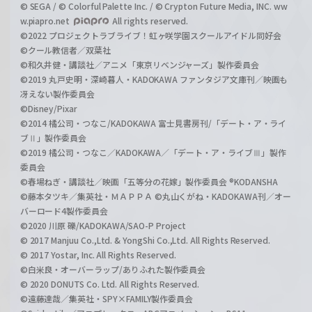
© SEGA / © Colorful Palette Inc. / © Crypton Future Media, INC. ww
w.piapro.net
All rights reserved.
©2022 プロジェクトラブライブ！虹ヶ咲学園スクールアイドル同好会
©クール教信者／双葉社
©和久井健・講談社／アニメ「東京リベンジャーズ」製作委員会
©2019 丸戸史明・深崎暮人・KADOKAWA ファンタジア文庫刊／映画も
冴えない製作委員会
©Disney/Pixar
©2014 橘公司・つなこ/KADOKAWA 富士見書房刊/「デート・ア・ライ
ブⅡ」製作委員会
©2019 橘公司・つなこ／KADOKAWA／「デート・ア・ライブⅢ」製作
委員会
©春場ねぎ・講談社／映画「五等分の花嫁」製作委員会 ®KODANSHA
©藤本タツキ／集英社・ＭＡＰＰＡ ©丸山くがね・KADOKAWA刊／オー
バーロード4製作委員会
©2020 川原 礫/KADOKAWA/SAO-P Project
© 2017 Manjuu Co.,Ltd. & YongShi Co.,Ltd. All Rights Reserved.
© 2017 Yostar, Inc. All Rights Reserved.
©白米良・オーバーラップ/ありふれた製作委員会
© 2020 DONUTS Co. Ltd. All Rights Reserved.
©遠藤達哉／集英社・SPY×FAMILY製作委員会