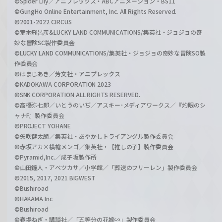
©Spider Lily／アニプレックス・ABCアニメーション・BS11
©GungHo Online Entertainment, Inc. All Rights Reserved.
©2001-2022 CIRCUS
©荒木飛呂彦&LUCKY LAND COMMUNICATIONS/集英社・ジョジョの奇
妙な冒険SC製作委員会
©LUCKY LAND COMMUNICATIONS/集英社・ジョジョの奇妙な冒険SO製
作委員会
©はまじあき／芳文社・アニプレックス
©KADOKAWA CORPORATION 2023
©SNK CORPORATION ALL RIGHTS RESERVED.
©高橋弥七郎／いとうのいぢ／アスキー･メディアワークス／『灼眼のシ
ャナF』製作委員会
©PROJECT YOHANE
©矢吹健太朗／集英社・あやかしトライアングル製作委員会
©赤坂アカ×横槍メンゴ／集英社・【推しの子】製作委員会
©Pyramid,Inc.／成子坂製作所
©山田鐘人・アベツカサ／小学館／「葬送のフリーレン」製作委員会
©2015, 2017, 2021 BIGWEST
©Bushiroad
©HAKAMA Inc
©Bushiroad
©春場ねぎ・講談社／「五等分の花嫁∽」製作委員会