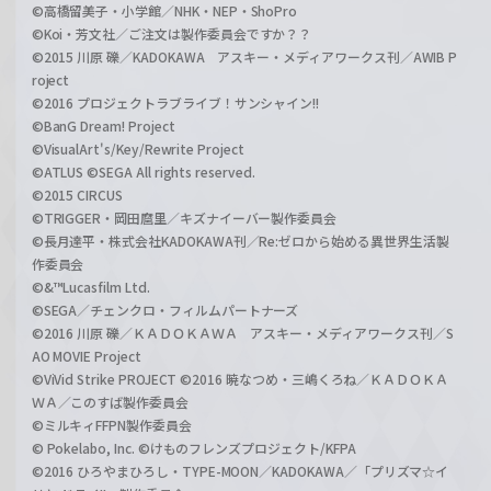
©高橋留美子・小学館／NHK・NEP・ShoPro
©Koi・芳文社／ご注文は製作委員会ですか？？
©2015 川原 礫／KADOKAWA アスキー・メディアワークス刊／AWIB P
roject
©2016 プロジェクトラブライブ！サンシャイン!!
©BanG Dream! Project
©VisualArt's/Key/Rewrite Project
©ATLUS ©SEGA All rights reserved.
©2015 CIRCUS
©TRIGGER・岡田麿里／キズナイーバー製作委員会
©長月達平・株式会社KADOKAWA刊／Re:ゼロから始める異世界生活製
作委員会
©&™Lucasfilm Ltd.
©SEGA／チェンクロ・フィルムパートナーズ
©2016 川原 礫／ＫＡＤＯＫＡＷＡ アスキー・メディアワークス刊／S
AO MOVIE Project
©ViVid Strike PROJECT ©2016 暁なつめ・三嶋くろね／ＫＡＤＯＫＡ
ＷＡ／このすば製作委員会
©ミルキィFFPN製作委員会
© Pokelabo, Inc. ©けものフレンズプロジェクト/KFPA
©2016 ひろやまひろし・TYPE-MOON／KADOKAWA／「プリズマ☆イ