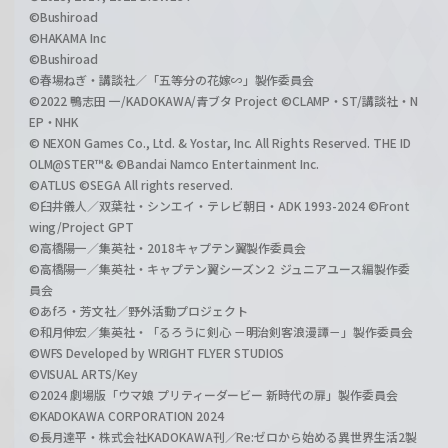
©Bushiroad
©HAKAMA Inc
©Bushiroad
©春場ねぎ・講談社／「五等分の花嫁∽」製作委員会
©2022 鴨志田 一/KADOKAWA/青ブタ Project ©CLAMP・ST/講談社・N
EP・NHK
© NEXON Games Co., Ltd. & Yostar, Inc. All Rights Reserved. THE ID
OLM@STER™& ©Bandai Namco Entertainment Inc.
©ATLUS ©SEGA All rights reserved.
©臼井儀人／双葉社・シンエイ・テレビ朝日・ADK 1993-2024 ©Front
wing/Project GPT
©高橋陽一／集英社・2018キャプテン翼製作委員会
©高橋陽一／集英社・キャプテン翼シーズン２ ジュニアユース編製作委
員会
©あfろ・芳文社／野外活動プロジェクト
©和月伸宏／集英社・「るろうに剣心 －明治剣客浪漫譚－」製作委員会
©WFS Developed by WRIGHT FLYER STUDIOS
©VISUAL ARTS/Key
©2024 劇場版「ウマ娘 プリティーダービー 新時代の扉」製作委員会
©KADOKAWA CORPORATION 2024
©長月達平・株式会社KADOKAWA刊／Re:ゼロから始める異世界生活2製