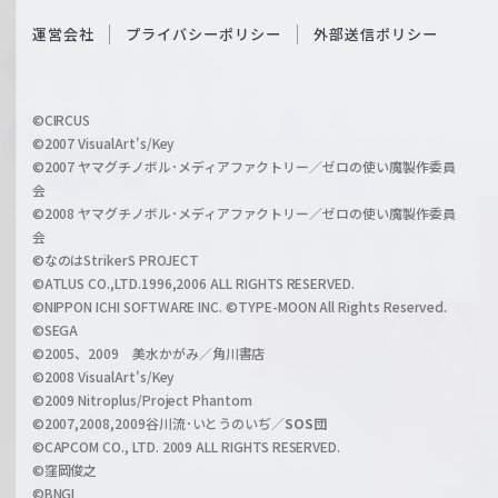
S
O
運営会社
プライバシーポリシー
外部送信ポリシー
c
f
h
f
w
i
a
©CIRCUS
c
©2007 VisualArt's/Key
r
i
©2007 ヤマグチノボル･メディアファクトリー／ゼロの使い魔製作委員
z
会
a
©2008 ヤマグチノボル･メディアファクトリー／ゼロの使い魔製作委員
l
会
C
©なのはStrikerS PROJECT
h
©ATLUS CO.,LTD.1996,2006 ALL RIGHTS RESERVED.
a
©NIPPON ICHI SOFTWARE INC. ©TYPE-MOON All Rights Reserved.
n
©SEGA
©2005、2009 美水かがみ／角川書店
n
©2008 VisualArt's/Key
e
©2009 Nitroplus/Project Phantom
l
©2007,2008,2009谷川流･いとうのいぢ／
SOS団
©CAPCOM CO., LTD. 2009 ALL RIGHTS RESERVED.
©窪岡俊之
©BNGI