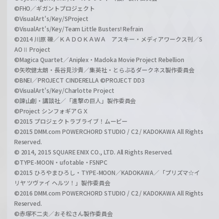
©FHO／ギガントプロジェクト
©VisualArt's/Key/SProject
©VisualArt's/Key/Team Little Busters! Refrain
©2014 川原 礫／ＫＡＤＯＫＡＷＡ アスキー・メディアワークス刊／S
AOⅡ Project
©Magica Quartet／Aniplex・Madoka Movie Project Rebellion
©矢吹健太朗・長谷見沙貴／集英社・とらぶるダークネス製作委員会
©BNEI／PROJECT CINDERELLA ©PROJECT DD3
©VisualArt's/Key/Charlotte Project
©諫山創・講談社／「進撃の巨人」製作委員会
©Project シンフォギアＧＸ
©2015 プロジェクトラブライブ！ムービー
©2015 DMM.com POWERCHORD STUDIO / C2 / KADOKAWA All Rights
Reserved.
© 2014, 2015 SQUARE ENIX CO., LTD. All Rights Reserved.
©TYPE-MOON・ufotable・FSNPC
©2015 ひろやまひろし・TYPE-MOON／KADOKAWA／「プリズマ☆イ
リヤ ツヴァイ ヘルツ！」製作委員会
©2016 DMM.com POWERCHORD STUDIO / C2 / KADOKAWA All Rights
Reserved.
©赤塚不二夫／おそ松さん製作委員会