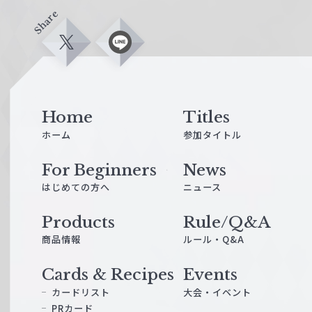
Share
X
L
i
n
e
Home
Titles
ホーム
参加タイトル
For Beginners
News
はじめての方へ
ニュース
Products
Rule/Q&A
商品情報
ルール・Q&A
Cards & Recipes
Events
カードリスト
大会・イベント
PRカード