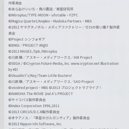
作委員会
©あらゐけいいち・角川書店／東雲研究所
©Nitroplus/TYPE-MOON・ufotable・FZPC
©Magica Quartet/Aniplex・Madoka Partners・MBS
©2012 ヤマグチノボル・メディアファクトリー／ゼロの使い魔Ｆ製作委
員会
©Project シンフォギア
©BNGI／PROJECT iM@S
©2012 MAGES./5pb./Nitroplus
©川原 礫／アスキー・メディアワークス／AW Project
©SEGA / ©Crypton Future Media, Inc. www.crypton.net Illustration
by KEI
©VisualArt's/Key/Team Little Busters!
©川原 礫／アスキー・メディアワークス／SAO Project
©vividred project・MBS ©2013 プロジェクトラブライブ！
©NANOHA The MOVIE 2nd A's PROJECT
©サイコパス製作委員会
©Index Corporation 1996,2011
©2013 CIRCUS/D.C.III製作委員会
©オケアノス／「翠星のガルガンティア」製作委員会
©2013 Nippon Ichi Software, Inc.