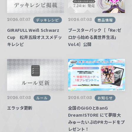
2026.07.07
2026.07.03
デッキレシピ
商品情報
GIRAFULL Weiß Schwarz
ブースターパック［「Re:ゼ
Cup 松井五段オススメデッ
ロから始める異世界生活」
キレシピ
Vol.4］公開
2026.07.03
2026.07.03
ルール
お知らせ
エラッタ更新
全国のGiGOとBanG
Dream!STORE にて夢限大
みゅーたいぷのPRカードをプ
レゼント！