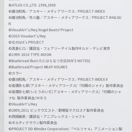
©ATLUS CO.,LTD. 1996,2008
©鎌池和馬／アスキー・メディアワークス／PROJECT-INDEX
©鎌池和馬／冬川基／アスキー・メディアワークス／PROJECT-RAILGU
N
©VisualArt's/Key/Angel Beats! Project
©2010 Visualart's/Key
©なのはA's PROJECT
©真島ヒロ／講談社・フェアリーテイル製作ギルド・テレビ東京
©1999-2010 TYPE-MOON
©Bushiroad illust:たにはらなつき(EDEN'S NOTES)
©Bushiroad/Project MILKY HOLMES
©カラー
©鎌池和馬／アスキー・メディアワークス／PROJECT-INDEX II
©高橋弥七郎/アスキー・メディアワークス/『灼眼のシャナ』製作委員会
©高橋弥七郎/いとうのいぢ/アスキー・メディアワークス/『灼眼のシャ
ナII』製作委員会/ＭＢＳ
©VisualArt's/Key
©2009,2011 ビックウエスト／劇場版マクロスＦ製作委員会
©西尾維新／講談社・アニプレックス・シャフト
©ギルティクラウン製作委員会
©PROJECT DD ©Index Corporation/「ペルソナ４」アニメーション製