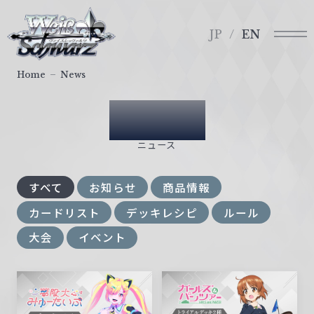
メ
ヴ
ニ
ァ
JP
EN
ュ
イ
ー
ス
Home
News
シ
ュ
News
ヴ
ァ
ニュース
ル
ツ
すべて
お知らせ
商品情報
｜
W
カードリスト
デッキレシピ
ルール
e
大会
イベント
i
ß
S
c
h