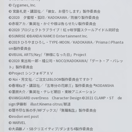
© Cygames, Inc.
© 宮島礼吏・講談社／「彼女、お借りします」製作委員会
©2020 夕蜜柑・狐印／KADOKAWA／防振り製作委員会
©赤坂アカ／集英社・かぐや様は告らせたい製作委員会
©2020 プロジェクトラブライブ！虹ヶ咲学園スクールアイドル同好会
©SUNRISE ©BANDAI NAMCO Entertainment Inc.
©2019 ひろやまひろし・TYPE-MOON／KADOKAWA／Prisma☆Phanta
sm製作委員会
©VISUAL ARTS/Key/「神様になった日」Project
©2020 東出祐一郎・橘公司・NOCO/KADOKAWA/「デート・ア・バレッ
ト」製作委員会
©Project シンフォギアＸＶ
© Koi・芳文社／ご注文はBLOOM製作委員会ですか？
©春場ねぎ・講談社／「五等分の花嫁∬」製作委員会 ®KODANSHA
©葦原大介／集英社・テレビ朝日・東映アニメーション
©VANGUARD overDress Character Design ©2021 CLAMP・ST de
sign:伊藤彰 illust:Kinema citrus/獣道
©理不尽な孫の手/MFブックス/「無職転生」製作委員会
©irodori ent post
© MARVEL
©大森藤ノ・SBクリエイティブ/ダンまち4製作委員会