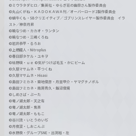
©ミウラタダヒロ／集英社・ゆらぎ荘の幽奈さん製作委員会
©丸山くがね・ＫＡＤＯＫＡＷＡ刊／オーバーロード2製作委員会
©蝸牛くも・SBクリエイティブ／ゴブリンスレイヤー製作委員会 イラ
スト／神奈月昇
©暁なつめ・カカオ・ランタン
©暁なつめ・三嶋くろね
©岩井恭平・るろお
©上栖綴人・Nitroplus
©春日部タケル・ユキヲ
©枯野瑛・ｕｅ ©気がつけば毛玉・かにビーム
©久慈マサムネ・平つくね
©久慈マサムネ・Hisasi
©島田フミカネ・築地俊彦・月並甲介・ヤマグチノボル
©島田フミカネ・南房秀久・飯沼俊規
©しめさば・ぶーた
©竜ノ湖太郎・天之有
©竜ノ湖太郎・焦茶
©竜ノ湖太郎・ももこ
©谷川流・いとうのいぢ
©月夜涙・しおこんぶ
©水野良・グループSNE・出渕裕・左