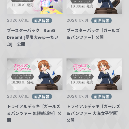
w
a
2026.07.31
2026.07.31
商品情報
商品情報
r
z
ブースターパック BanG
ブースターパック［ガールズ
Dream! [夢限大みゅーたい
＆パンツァー］公開
ぷ] 公開
2026.07.31
2026.07.31
商品情報
商品情報
トライアルデッキ［ガールズ
トライアルデッキ［ガールズ
＆パンツァー 無限軌道杯］公
＆パンツァー 大洗女子学園］
開
公開