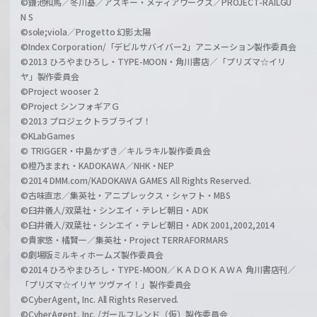
©鎌池和馬／冬川基／アスキー・メディアワークス／PROJECT-RAILGU
N S
©sole;viola／Progetto 幻影太陽
©Index Corporation/「デビルサバイバー2」アニメーション製作委員会
©2013 ひろやまひろし・TYPE-MOON・角川書店／「プリズマ☆イリ
ヤ」製作委員会
©Project wooser 2
©Project シンフォギアＧ
©2013 プロジェクトラブライブ！
©KLabGames
© TRIGGER・中島かずき／キルラキル製作委員会
©橙乃ままれ・KADOKAWA／NHK・NEP
©2014 DMM.com/KADOKAWA GAMES All Rights Reserved.
©古味直志／集英社・アニプレックス・シャフト・MBS
©臼井儀人/双葉社・シンエイ・テレビ朝日・ADK
©臼井儀人/双葉社・シンエイ・テレビ朝日・ADK 2001,2002,2014
©貴家悠・橘賢一／集英社・Project TERRAFORMARS
©劇場版ミルキィホームズ製作委員会
©2014 ひろやまひろし・TYPE-MOON／ＫＡＤＯＫＡＷＡ 角川書店刊／
「プリズマ☆イリヤ ツヴァイ！」製作委員会
©CyberAgent, Inc. All Rights Reserved.
©CyberAgent, Inc. /ガールフレンド（仮）製作委員会