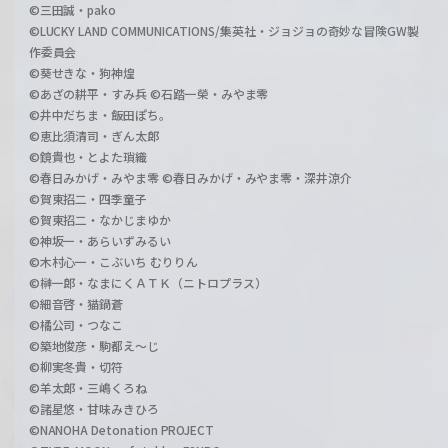
©三田誠・pako
©LUCKY LAND COMMUNICATIONS/集英社・ジョジョの奇妙な冒険GW製
作委員会
©葵せきな・狗神煌
©あざの耕平・すみ兵 ©石踏一榮・みやま零
©井中だちま・飯田ぽち。
©恵比須清司・ぎん太郎
©鏡貴也・とよた瑣織
©春日みかげ・みやま零 ©春日みかげ・みやま零・深井涼介
©賀東招二・四季童子
©賀東招二・なかじまゆか
©神坂一・あらいずみるい
©木村心一・こぶいち むりりん
©榊一郎・なまにくＡＴＫ（ニトロプラス）
©細音啓・猫鍋蒼
©橘公司・つなこ
©築地俊彦・駒都え～じ
©柳実冬貴・切符
©羊太郎・三嶋くろね
©諸星悠・甘味みきひろ
©NANOHA Detonation PROJECT