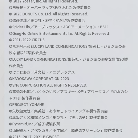
© 2017 Yostar, Inc. All Rights Reserved.
©白米良・オーバーラップ/ありふれた製作委員会
© 2020 DONUTS Co. Ltd. All Rights Reserved.
©遠藤達哉／集英社・SPY×FAMILY製作委員会
©Spider Lily／アニプレックス・ABCアニメーション・BS11
©GungHo Online Entertainment, Inc. All Rights Reserved.
©2001-2022 CIRCUS
©荒木飛呂彦&LUCKY LAND COMMUNICATIONS/集英社・ジョジョの奇
妙な冒険SC製作委員会
©LUCKY LAND COMMUNICATIONS/集英社・ジョジョの奇妙な冒険SO製
作委員会
©はまじあき／芳文社・アニプレックス
©KADOKAWA CORPORATION 2023
©SNK CORPORATION ALL RIGHTS RESERVED.
©高橋弥七郎／いとうのいぢ／アスキー･メディアワークス／『灼眼のシ
ャナF』製作委員会
©PROJECT YOHANE
©矢吹健太朗／集英社・あやかしトライアングル製作委員会
©赤坂アカ×横槍メンゴ／集英社・【推しの子】製作委員会
©Pyramid,Inc.／成子坂製作所
©山田鐘人・アベツカサ／小学館／「葬送のフリーレン」製作委員会
©2015, 2017, 2021 BIGWEST