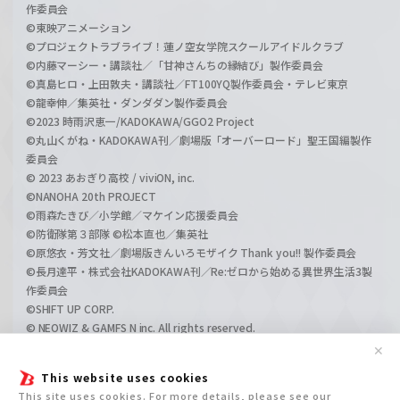
作委員会
©東映アニメーション
©プロジェクトラブライブ！蓮ノ空女学院スクールアイドルクラブ
©内藤マーシー・講談社／「甘神さんちの縁結び」製作委員会
©真島ヒロ・上田敦夫・講談社／FT100YQ製作委員会・テレビ東京
©龍幸伸／集英社・ダンダダン製作委員会
©2023 時雨沢恵一/KADOKAWA/GGO2 Project
©丸山くがね・KADOKAWA刊／劇場版「オーバーロード」聖王国編製作
委員会
© 2023 あおぎり高校 / viviON, inc.
©NANOHA 20th PROJECT
©雨森たきび／小学館／マケイン応援委員会
©防衛隊第３部隊 ©松本直也／集英社
©原悠衣・芳文社／劇場版きんいろモザイク Thank you!! 製作委員会
©長月達平・株式会社KADOKAWA刊／Re:ゼロから始める異世界生活3製
作委員会
©SHIFT UP CORP.
© NEOWIZ & GAMFS N inc. All rights reserved.
©ATLUS. ©SEGA.
✕
©GIRLS und PANZER Projekt
This website uses cookies
©GIRLS und PANZER Film Projekt
This site uses cookies. For more details, please see our