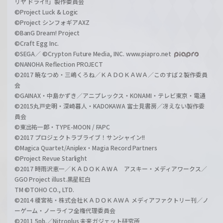
リヤ ドライ!!」製作委員会
©Project Luck & Logic
©Project シンフォギアAXZ
©BanG Dream! Project
©Craft Egg Inc.
©SEGA／ ©Crypton Future Media, INC. www.piapro.net
©NANOHA Reflection PROJECT
©2017 暁なつめ・三嶋くろね／ＫＡＤＯＫＡＷＡ／このすば２製作委員
会
©GAINAX・中島かずき／アニプレックス・KONAMI・テレビ東京・電通
©2015丸戸史明・深崎暮人・KADOKAWA 富士見書房／冴えない製作委
員会
©東出祐一郎・TYPE-MOON / FAPC
©2017 プロジェクトラブライブ！サンシャイン!!
©Magica Quartet/Aniplex・Magia Record Partners
©Project Revue Starlight
©2017 時雨沢恵一／ＫＡＤＯＫＡＷＡ アスキー・メディアワークス／
GGO Project illust.黒星紅白
TM ©TOHO CO., LTD.
©2014 榎宮祐・株式会社ＫＡＤＯＫＡＷＡ メディアファクトリー刊／ノ
ーゲーム・ノーライフ全権代理委員会
©2011 5pb.／Nitroplus 未来ガジェット研究所