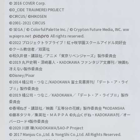
© 2016 COVER Corp.
©D_CIDE TRAUMEREI PROJECT
©CIRCUS/ ©HIKOSEN
©2001-2021 CIRCUS
© SEGA / © Colorful Palette Inc. / © Crypton Future Media, INC. ww
w.piapro.net
All rights reserved.
©2022 プロジェクトラブライブ！虹ヶ咲学園スクールアイドル同好会
©クール教信者／双葉社
©和久井健・講談社／アニメ「東京リベンジャーズ」製作委員会
©2019 丸戸史明・深崎暮人・KADOKAWA ファンタジア文庫刊／映画も
冴えない製作委員会
©Disney/Pixar
©2014 橘公司・つなこ/KADOKAWA 富士見書房刊/「デート・ア・ライ
ブⅡ」製作委員会
©2019 橘公司・つなこ／KADOKAWA／「デート・ア・ライブⅢ」製作
委員会
©春場ねぎ・講談社／映画「五等分の花嫁」製作委員会 ®KODANSHA
©藤本タツキ／集英社・ＭＡＰＰＡ ©丸山くがね・KADOKAWA刊／オー
バーロード4製作委員会
©2020 川原 礫/KADOKAWA/SAO-P Project
© 2017 Manjuu Co.,Ltd. & YongShi Co.,Ltd. All Rights Reserved.