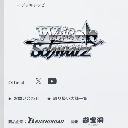
デッキレシピ
ヴ
ァ
イ
ス
シ
ュ
ヴ
ァ
ル
Official
X
Y
ツ
o
｜
お問い合わせ
取り扱い店舗一覧
u
W
T
e
u
i
b
商品企画：
開発：
ß
e