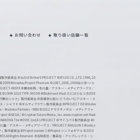
お問い合わせ
取り扱い店舗一覧
い魔製作委員会
©なのはStrikerS PROJECT
©ATLUS CO.,LTD.1996,20
©2009 Nitroplus/Project Phantom
©2007,2008,2009谷川流･いと
CT-INDEX
©鎌池和馬／冬川基／アスキー・メディアワークス／
京
©1999-2010 TYPE-MOON
©Bushiroad illust:たにはらなつき(EDE
『灼眼のシャナ』製作委員会
©高橋弥七郎/いとうのいぢ/アスキー・メ
クス・シャフト
©ギルティクラウン製作委員会
©PROJECT DD ©Index
lex・Madoka Partners・MBS
©2012 ヤマグチノボル・メディアファ
ject
©SEGA / ©Crypton Future Media, Inc. www.crypton.net Illust
NANOHA The MOVIE 2nd A's PROJECT
©サイコパス製作委員会
©I
基／アスキー・メディアワークス／PROJECT-RAILGUN S
©sole;v
リヤ」製作委員会
©Project wooser 2
©Project シンフォギアＧ
©2013
 All Rights Reserved.
©古味直志／集英社・アニプレックス・シ