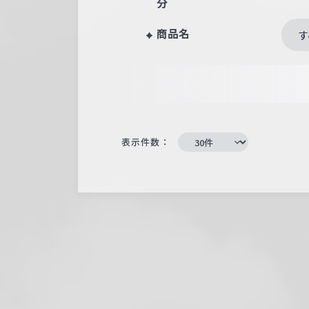
分
商品名
す
表示件数：