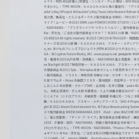
ャフト・MBS
©臼井儀人/双葉社・シンエイ・テレビ朝日・ADK
©臼
やまひろし・TYPE-MOON／ＫＡＤＯＫＡＷＡ 角川書店刊／「プ
alArt's/Key/SProject
©VisualArt's/Key/Team Little Busters! Refrain
見沙貴／集英社・とらぶるダークネス製作委員会
©BNEI／PROJECT 
ライブ！ムービー
©2015 DMM.com POWERCHORD STUDIO / C2 / KA
／KADOKAWA／「プリズマ☆イリヤ ツヴァイ ヘルツ！」製作委員
Koi・芳文社／ご注文は製作委員会ですか？？
©2015 川原 礫／KA
US ©SEGA All rights reserved.
©2015 CIRCUS
©TRIGGER・岡
トナーズ
©2016 川原 礫／ＫＡＤＯＫＡＷＡ アスキー・メディアワークス刊
o, Inc. ©けものフレンズプロジェクト/KFPA
©2016 ひろやまひろし
GA／ ©Crypton Future Media, INC. www.piapro.net
©NA
京・電通
©2015丸戸史明・深崎暮人・KADOKAWA 富士見書房／
ue Starlight
©2017 時雨沢恵一／ＫＡＤＯＫＡＷＡ アスキー・メディアワー
代理委員会
©2011 5pb.／Nitroplus 未来ガジェット研究所
©ミウラ
ー製作委員会 イラスト／神奈月昇
©暁なつめ・カカオ・ランタン
久慈マサムネ・Hisasi
©島田フミカネ・築地俊彦・月並甲介・ヤマ
しおこんぶ
©水野良・グループSNE・出渕裕・左
©三田誠・pako
©
ち。
©恵比須清司・ぎん太郎
©鏡貴也・とよた瑣織
©春日みかげ・
にくＡＴＫ（ニトロプラス）
©細音啓・猫鍋蒼
©橘公司・つなこ
©
礫／ＫＡＤＯＫＡＷＡ アスキー・メディアワークス／SAO-A Projec
ght
© 2021 Ateam Entertainment Inc.
©Tokyo Broadcasting System 
スラ製作委員会 ©REKI KAWAHARA 2019 illust：abec
©AZONE 
こ／富士見書房／「デート･ア･ライブ」製作委員会
©春場ねぎ・講談
2020 夕蜜柑・狐印／KADOKAWA／防振り製作委員会
©赤坂アカ
19 ひろやまひろし・TYPE-MOON／KADOKAWA／Prisma☆Phant
ォギアＸＶ
© Koi・芳文社／ご注文はBLOOM製作委員会ですか？
©
21 CLAMP・ST design:伊藤彰 illust:Kinema citrus/獣道
©理不尽