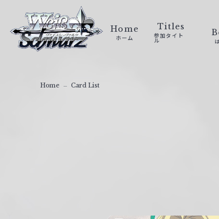
ヴ
ァ
Titles
Home
B
参加タイト
ホーム
イ
ル
ス
シ
ュ
Home
Card List
ヴ
ァ
ル
ツ
｜
W
e
i
ß
S