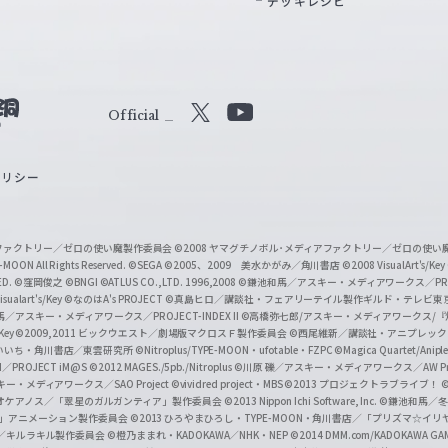
デッキレシピ
Official
X
Y
o
ポリシー
u
T
u
ィアファクトリー／ゼロの使い魔製作委員会
©2008 ヤマグチノボル･メディアファクトリー／ゼロの使
b
MOON All Rights Reserved.
©SEGA
©2005、2009 美水かがみ／角川書店
©2008 VisualArt's/Key
ED.
©窪岡俊之
©BNGI
©ATLUS CO.,LTD. 1996,2008
©鎌池和馬／アスキー・メディアワークス／PROJE
e
sualart's/Key
©なのはA's PROJECT
©真島ヒロ／講談社・フェアリーテイル製作ギルド・テレビ東
／アスキー・メディアワークス／PROJECT-INDEX II
©高橋弥七郎/アスキー・メディアワークス/
O
/Key
©2009,2011 ビックウエスト／劇場版マクロスＦ製作委員会
©西尾維新／講談社・アニプレッ
f
いいち・角川書店／東雲研究所
©Nitroplus/TYPE-MOON・ufotable・FZPC
©Magica Quartet/Anip
I／PROJECT iM@S
©2012 MAGES./5pb./Nitroplus
©川原 礫／アスキー・メディアワークス／AW Pro
f
ー・メディアワークス／SAO Project
©vividred project・MBS ©2013 プロジェクトラブライブ！
©
i
オケアノス／「翠星のガルガンティア」製作委員会
©2013 Nippon Ichi Software, Inc.
©鎌池和馬／冬川
イバー2」アニメーション製作委員会
©2013 ひろやまひろし・TYPE-MOON・角川書店／「プリズマ☆イ
c
ずき／キルラキル製作委員会
©橙乃ままれ・KADOKAWA／NHK・NEP
©2014 DMM.com/KADOKAWA GAMES