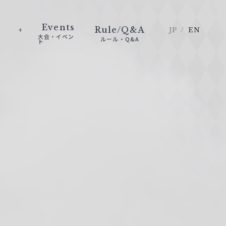
Events
Rule/Q&A
JP
EN
大会・イベン
ルール・Q&A
ト