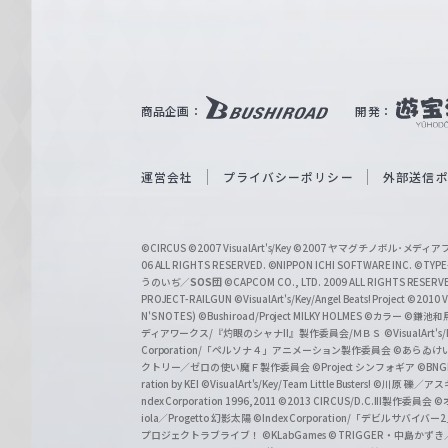
ァ
ル
ツ
｜
商品企画：
開発：
W
e
i
運営会社
プライバシーポリシー
外部送信
ß
S
©CIRCUS
©2007 VisualArt's/Key
©2007 ヤマグチノボル･メデ
c
06 ALL RIGHTS RESERVED.
©NIPPON ICHI SOFTWARE INC. ©TYPE-
うのいぢ／
SOS団
©CAPCOM CO., LTD. 2009 ALL RIGHTS RESERV
h
PROJECT-RAILGUN
©VisualArt's/Key/Angel Beats! Project
©2010 Vi
w
N'S NOTES)
©Bushiroad/Project MILKY HOLMES
©カラー
©鎌池和馬
ディアワークス/『灼眼のシャナII』製作委員会/ＭＢＳ
©VisualArt's
a
Corporation/「ペルソナ４」アニメーション製作委員会
©あらゐけ
クトリー／ゼロの使い魔Ｆ製作委員会
©Project シンフォギア
©BNG
r
ration by KEI
©VisualArt's/Key/Team Little Busters!
©川原 礫／アスキ
z
ndex Corporation 1996,2011
©2013 CIRCUS/D.C.III製作委員会
©
iola／Progetto 幻影太陽
©Index Corporation/「デビルサバ
プロジェクトラブライブ！
©KLabGames
© TRIGGER・中島か