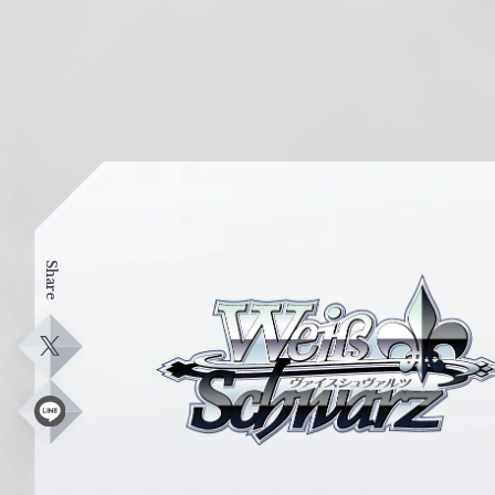
Share
ヴ
ァ
イ
X
ス
シ
L
i
ュ
n
e
ヴ