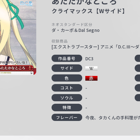
あたたかなところ
クライマックス【Wサイド】
ネオスタンダード区分
ダ・カーポ＆Dal Segno
収録商品
[エクストラブースター] アニメ「D.C.III～ダ
DC3
作品番号
サイド
色
-
コスト
-
ソウル
-
特徴
今夜、タカくんの手料理が
フレーバー