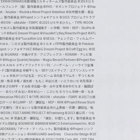
ERRAFORMARS
©劇場版ミルキィホームズ製作委員会
©2014 ひろ
nc. /ガールフレンド（仮）製作委員会
©FHO／ギガントプロジェクト
©Visu
et／Aniplex・Madoka Movie Project Rebellion
©矢吹健太朗・長谷
人」製作委員会
©Project シンフォギアＧＸ
©2015 プロジェクトラブ
-MOON・ufotable・FSNPC
©2015 ひろやまひろし・TYPE-MOON
おそ松さん製作委員会
©高橋留美子・小学館／NHK・NEP・ShoPro
©
ン!!
©BanG Dream! Project
©VisualArt's/Key/Rewrite Project
©ATL
活製作委員会
©&™Lucasfilm Ltd.
©SEGA／チェンクロ・フィルムパー
ＡＤＯＫＡＷＡ／このすば製作委員会
©ミルキィFFPN製作委員会
© Pokelab
roject シンフォギアAXZ
©BanG Dream! Project
©Craft Egg Inc.
©SE
員会
©GAINAX・中島かずき／アニプレックス・KONAMI・テレビ東
!
©Magica Quartet/Aniplex・Magia Record Partners
©Project Rev
ＡＤＯＫＡＷＡ メディアファクトリー刊／ノーゲーム・ノーライフ全権
ード2製作委員会
©蝸牛くも・SBクリエイティブ／ゴブリンスレイヤ
・ｕｅ ©気がつけば毛玉・かにビーム
©久慈マサムネ・平つくね
©
太郎・焦茶
©竜ノ湖太郎・ももこ
©谷川流・いとうのいぢ
©月夜涙・
©あざの耕平・すみ兵 ©石踏一榮・みやま零
©井中だちま・飯田ぽ
一・あらいずみるい
©木村心一・こぶいち むりりん
©榊一郎・なま
tonation PROJECT
©TYPE-MOON・ufotable・FSNPC
©2017 川原
溝口ケージ
©CLAMP・ST／講談社・NEP・NHK
©Project Revue Starli
タジア文庫刊／冴えない♭な製作委員会
©川上泰樹・伏瀬・講談社／転
-MOON / FGO7 ANIME PROJECT
©Frontwing
©2013 橘公司・つな
s, Inc.
© 宮島礼吏・講談社／「彼女、お借りします」製作委員会
©
アイドル同好会
©SUNRISE ©BANDAI NAMCO Entertainment Inc.
©20
/KADOKAWA/「デート・ア・バレット」製作委員会
©Project シンフ
東映アニメーション
©VANGUARD overDress Character Design ©20
イティブ/ダンまち4製作委員会
© 2016 COVER Corp.
©D_CIDE TRA