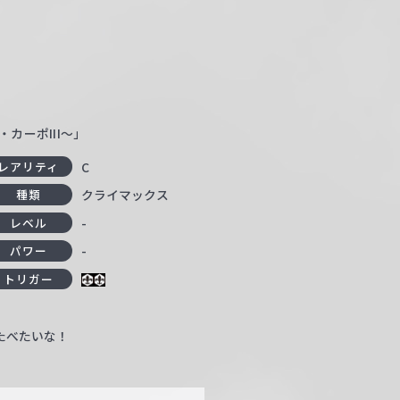
・カーポIII～」
C
レアリティ
クライマックス
種類
-
レベル
-
パワー
トリガー
たべたいな！