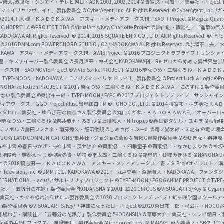
井儀人/双葉社・シンエイ・テレビ朝日・ADK 2001,2002,2014
©貴家悠・橘賢一／集英社・Project T
i
リズマ☆イリヤ ツヴァイ！」製作委員会
©CyberAgent, Inc. All Rights Reserved.
©CyberAgent, I
a
©2014 川原 礫／ＫＡＤＯＫＡＷＡ アスキー・メディアワークス刊／SAOⅡ Project
©Magica Quart
CINDERELLA ©PROJECT DD3
©VisualArt's/Key/Charlotte Project
©諫山創・講談社／「進撃の巨
l
DOKAWA All Rights Reserved.
© 2014, 2015 SQUARE ENIX CO., LTD. All Rights Reserved.
©TYPE
会
©2016 DMM.com POWERCHORD STUDIO / C2 / KADOKAWA All Rights Reserved.
©赤塚不二夫／
C
DOKAWA アスキー・メディアワークス刊／AWIB Project
©2016 プロジェクトラブライブ！サンシャイ
h
田麿里／キズナイーバー製作委員会
©長月達平・株式会社KADOKAWA刊／Re:ゼロから始める異世界生
／SAO MOVIE Project
©ViVid Strike PROJECT ©2016 暁なつめ・三嶋くろね／Ｋ
a
・TYPE-MOON／KADOKAWA／「プリズマ☆イリヤ ドライ!!」製作委員会
©Project Luck & Logic
©P
NOHA Reflection PROJECT
©2017 暁なつめ・三嶋くろね／ＫＡＤＯＫＡＷＡ／このすば２製作委
n
冴えない製作委員会
©東出祐一郎・TYPE-MOON / FAPC
©2017 プロジェクトラブライブ！サンシャイン!
n
クス／GGO Project illust.黒星紅白
TM ©TOHO CO., LTD.
©2014 榎宮祐・株式会社Ｋ
タダヒロ／集英社・ゆらぎ荘の幽奈さん製作委員会
©丸山くがね・ＫＡＤＯＫＡＷＡ刊／オーバーロ
e
©暁なつめ・三嶋くろね
©岩井恭平・るろお
©上栖綴人・Nitroplus
©春日部タケル・ユキヲ
©枯野瑛
グチノボル
©島田フミカネ・南房秀久・飯沼俊規
©しめさば・ぶーた
©竜ノ湖太郎・天之有
©竜ノ湖
l
LUCKY LAND COMMUNICATIONS/集英社・ジョジョの奇妙な冒険GW製作委員会
©葵せきな・狗神煌
みやま零 ©春日みかげ・みやま零・深井涼介
©賀東招二・四季童子
©賀東招二・なかじまゆか
©神坂
築地俊彦・駒都え～じ
©柳実冬貴・切符
©羊太郎・三嶋くろね
©諸星悠・甘味みきひろ
©NANOHA De
t
©2018 鴨志田 一／ＫＡＤＯＫＡＷＡ アスキー・メディアワークス／青ブタ Project イラスト／
Television, Inc.
©DMM / C2 / KADOKAWA
©2017 丸戸史明・深崎暮人・KADOKAWA ファン
INTERNATIONAL・acus/アサルトリリィプロジェクト
©TYPE-MOON / FGO6 ANIME PROJECT
©TYPE
社／「五等分の花嫁」製作委員会 ®KODANSHA
©2001-2020 CIRCUS
©VISUAL ARTS/Key
© Cygame
／集英社・かぐや様は告らせたい製作委員会
©2020 プロジェクトラブライブ！虹ヶ咲学園スクール
asm製作委員会
©VISUAL ARTS/Key/「神様になった日」Project
©2020 東出祐一郎・橘公司・NOCO
春場ねぎ・講談社／「五等分の花嫁∬」製作委員会 ®KODANSHA
©葦原大介／集英社・テレビ朝日・
な孫の手/MFブックス/「無職転生」製作委員会
©irodori ent post
© MARVEL
©大森藤ノ・SBクリエ