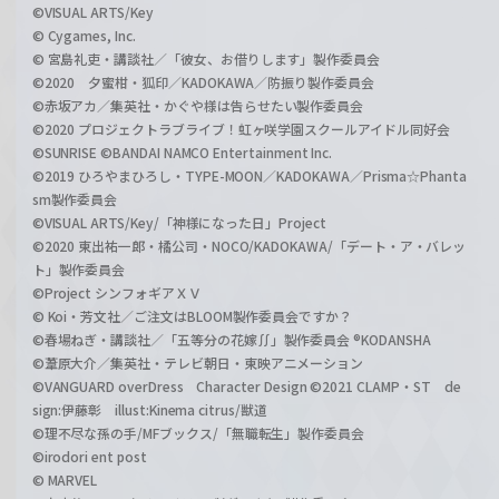
©VISUAL ARTS/Key
© Cygames, Inc.
© 宮島礼吏・講談社／「彼女、お借りします」製作委員会
©2020 夕蜜柑・狐印／KADOKAWA／防振り製作委員会
©赤坂アカ／集英社・かぐや様は告らせたい製作委員会
©2020 プロジェクトラブライブ！虹ヶ咲学園スクールアイドル同好会
©SUNRISE ©BANDAI NAMCO Entertainment Inc.
©2019 ひろやまひろし・TYPE-MOON／KADOKAWA／Prisma☆Phanta
sm製作委員会
©VISUAL ARTS/Key/「神様になった日」Project
©2020 東出祐一郎・橘公司・NOCO/KADOKAWA/「デート・ア・バレッ
ト」製作委員会
©Project シンフォギアＸＶ
© Koi・芳文社／ご注文はBLOOM製作委員会ですか？
©春場ねぎ・講談社／「五等分の花嫁∬」製作委員会 ®KODANSHA
©葦原大介／集英社・テレビ朝日・東映アニメーション
©VANGUARD overDress Character Design ©2021 CLAMP・ST de
sign:伊藤彰 illust:Kinema citrus/獣道
©理不尽な孫の手/MFブックス/「無職転生」製作委員会
©irodori ent post
© MARVEL