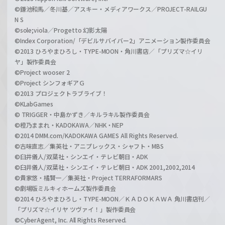
©鎌池和馬／冬川基／アスキー・メディアワークス／PROJECT-RAILGU
N S
©sole;viola／Progetto 幻影太陽
©Index Corporation/「デビルサバイバー2」アニメーション製作委員会
©2013 ひろやまひろし・TYPE-MOON・角川書店／「プリズマ☆イリ
ヤ」製作委員会
©Project wooser 2
©Project シンフォギアＧ
©2013 プロジェクトラブライブ！
©KLabGames
© TRIGGER・中島かずき／キルラキル製作委員会
©橙乃ままれ・KADOKAWA／NHK・NEP
©2014 DMM.com/KADOKAWA GAMES All Rights Reserved.
©古味直志／集英社・アニプレックス・シャフト・MBS
©臼井儀人/双葉社・シンエイ・テレビ朝日・ADK
©臼井儀人/双葉社・シンエイ・テレビ朝日・ADK 2001,2002,2014
©貴家悠・橘賢一／集英社・Project TERRAFORMARS
©劇場版ミルキィホームズ製作委員会
©2014 ひろやまひろし・TYPE-MOON／ＫＡＤＯＫＡＷＡ 角川書店刊／
「プリズマ☆イリヤ ツヴァイ！」製作委員会
©CyberAgent, Inc. All Rights Reserved.