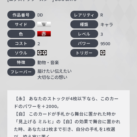
DD
R
作品番号
レアリティ
キャラ
サイド
種類
3
色
レベル
2
9500
コスト
パワー
ソウル
トリガー
動物・音楽
特徴
届けたい伝えたい
フレーバー
大切なこの想い
【永】 あなたのストックが4枚以下なら、このカー
ドのパワーを＋2000。
【自】 このカードが手札から舞台に置かれた時か
「見上げる ミルヒ」の【自】の効果で舞台に置かれ
た時、あなたは2枚まで引き、自分の手札を1枚選
び、控え室に置く。