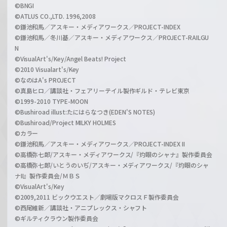
©BNGI
©ATLUS CO.,LTD. 1996,2008
©鎌池和馬／アスキー・メディアワークス／PROJECT-INDEX
©鎌池和馬／冬川基／アスキー・メディアワークス／PROJECT-RAILGU
N
©VisualArt's/Key/Angel Beats! Project
©2010 Visualart's/Key
©なのはA's PROJECT
©真島ヒロ／講談社・フェアリーテイル製作ギルド・テレビ東京
©1999-2010 TYPE-MOON
©Bushiroad illust:たにはらなつき(EDEN'S NOTES)
©Bushiroad/Project MILKY HOLMES
©カラー
©鎌池和馬／アスキー・メディアワークス／PROJECT-INDEX II
©高橋弥七郎/アスキー・メディアワークス/『灼眼のシャナ』製作委員会
©高橋弥七郎/いとうのいぢ/アスキー・メディアワークス/『灼眼のシャ
ナII』製作委員会/ＭＢＳ
©VisualArt's/Key
©2009,2011 ビックウエスト／劇場版マクロスＦ製作委員会
©西尾維新／講談社・アニプレックス・シャフト
©ギルティクラウン製作委員会