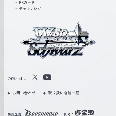
PRカード
デッキレシピ
ヴ
ァ
イ
ス
シ
ュ
ヴ
ァ
ル
Official
X
Y
ツ
o
｜
お問い合わせ
取り扱い店舗一覧
u
W
T
e
u
i
b
商品企画：
開発：
ß