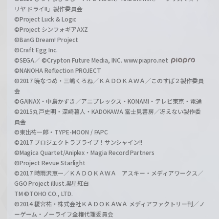
リヤ ドライ!!」製作委員会
©Project Luck & Logic
©Project シンフォギアAXZ
©BanG Dream! Project
©Craft Egg Inc.
©SEGA／ ©Crypton Future Media, INC. www.piapro.net
©NANOHA Reflection PROJECT
©2017 暁なつめ・三嶋くろね／ＫＡＤＯＫＡＷＡ／このすば２製作委員
会
©GAINAX・中島かずき／アニプレックス・KONAMI・テレビ東京・電通
©2015丸戸史明・深崎暮人・KADOKAWA 富士見書房／冴えない製作委
員会
©東出祐一郎・TYPE-MOON / FAPC
©2017 プロジェクトラブライブ！サンシャイン!!
©Magica Quartet/Aniplex・Magia Record Partners
©Project Revue Starlight
©2017 時雨沢恵一／ＫＡＤＯＫＡＷＡ アスキー・メディアワークス／
GGO Project illust.黒星紅白
TM ©TOHO CO., LTD.
©2014 榎宮祐・株式会社ＫＡＤＯＫＡＷＡ メディアファクトリー刊／ノ
ーゲーム・ノーライフ全権代理委員会