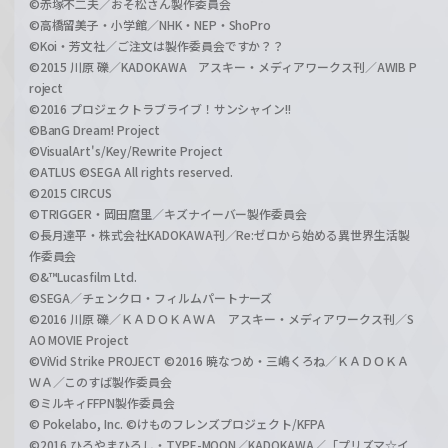
©赤塚不二夫／おそ松さん製作委員会
©高橋留美子・小学館／NHK・NEP・ShoPro
©Koi・芳文社／ご注文は製作委員会ですか？？
©2015 川原 礫／KADOKAWA アスキー・メディアワークス刊／AWIB P
roject
©2016 プロジェクトラブライブ！サンシャイン!!
©BanG Dream! Project
©VisualArt's/Key/Rewrite Project
©ATLUS ©SEGA All rights reserved.
©2015 CIRCUS
©TRIGGER・岡田麿里／キズナイーバー製作委員会
©長月達平・株式会社KADOKAWA刊／Re:ゼロから始める異世界生活製
作委員会
©&™Lucasfilm Ltd.
©SEGA／チェンクロ・フィルムパートナーズ
©2016 川原 礫／ＫＡＤＯＫＡＷＡ アスキー・メディアワークス刊／S
AO MOVIE Project
©ViVid Strike PROJECT ©2016 暁なつめ・三嶋くろね／ＫＡＤＯＫＡ
ＷＡ／このすば製作委員会
©ミルキィFFPN製作委員会
© Pokelabo, Inc. ©けものフレンズプロジェクト/KFPA
©2016 ひろやまひろし・TYPE-MOON／KADOKAWA／「プリズマ☆イ