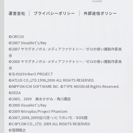
e
S
O
運営会社
プライバシーポリシー
外部送信ポリシー
c
f
h
f
w
i
a
©CIRCUS
c
©2007 VisualArt's/Key
r
i
©2007 ヤマグチノボル･メディアファクトリー／ゼロの使い魔製作委員
z
会
a
©2008 ヤマグチノボル･メディアファクトリー／ゼロの使い魔製作委員
l
会
C
©なのはStrikerS PROJECT
h
©ATLUS CO.,LTD.1996,2006 ALL RIGHTS RESERVED.
a
©NIPPON ICHI SOFTWARE INC. ©TYPE-MOON All Rights Reserved.
n
©SEGA
©2005、2009 美水かがみ／角川書店
n
©2008 VisualArt's/Key
e
©2009 Nitroplus/Project Phantom
l
©2007,2008,2009谷川流･いとうのいぢ／
SOS団
©CAPCOM CO., LTD. 2009 ALL RIGHTS RESERVED.
©窪岡俊之