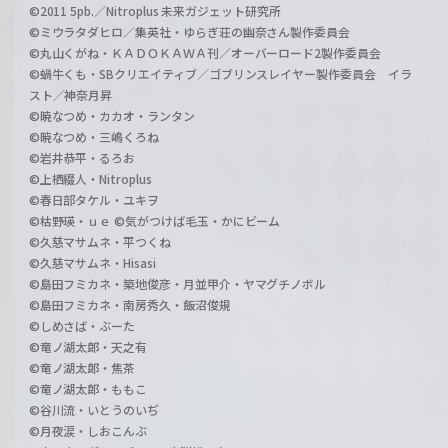
©2011 5pb.／Nitroplus 未来ガジェット研究所
©ミウラタダヒロ／集英社・ゆらぎ荘の幽奈さん製作委員会
©丸山くがね・ＫＡＤＯＫＡＷＡ刊／オーバーロード2製作委員会
©蝸牛くも・SBクリエイティブ／ゴブリンスレイヤー製作委員会 イラ
スト／神奈月昇
©暁なつめ・カカオ・ランタン
©暁なつめ・三嶋くろね
©岩井恭平・るろお
©上栖綴人・Nitroplus
©春日部タケル・ユキヲ
©枯野瑛・ｕｅ ©気がつけば毛玉・かにビーム
©久慈マサムネ・平つくね
©久慈マサムネ・Hisasi
©島田フミカネ・築地俊彦・月並甲介・ヤマグチノボル
©島田フミカネ・南房秀久・飯沼俊規
©しめさば・ぶーた
©竜ノ湖太郎・天之有
©竜ノ湖太郎・焦茶
©竜ノ湖太郎・ももこ
©谷川流・いとうのいぢ
©月夜涙・しおこんぶ