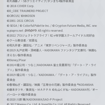
©大森藤ノ・SBクリエイティブ/ダンまち4製作委員会
© 2016 COVER Corp.
©D_CIDE TRAUMEREI PROJECT
©CIRCUS/ ©HIKOSEN
©2001-2021 CIRCUS
© SEGA / © Colorful Palette Inc. / © Crypton Future Media, INC. ww
w.piapro.net
All rights reserved.
©2022 プロジェクトラブライブ！虹ヶ咲学園スクールアイドル同好会
©クール教信者／双葉社
©和久井健・講談社／アニメ「東京リベンジャーズ」製作委員会
©2019 丸戸史明・深崎暮人・KADOKAWA ファンタジア文庫刊／映画も
冴えない製作委員会
©Disney/Pixar
©2014 橘公司・つなこ/KADOKAWA 富士見書房刊/「デート・ア・ライ
ブⅡ」製作委員会
©2019 橘公司・つなこ／KADOKAWA／「デート・ア・ライブⅢ」製作
委員会
©春場ねぎ・講談社／映画「五等分の花嫁」製作委員会 ®KODANSHA
©藤本タツキ／集英社・ＭＡＰＰＡ ©丸山くがね・KADOKAWA刊／オー
バーロード4製作委員会
©2020 川原 礫/KADOKAWA/SAO-P Project
© 2017 Manjuu Co.,Ltd. & YongShi Co.,Ltd. All Rights Reserved.