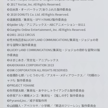
© 2017 Yostar, Inc. All Rights Reserved.
©白米良・オーバーラップ/ありふれた製作委員会
© 2020 DONUTS Co. Ltd. All Rights Reserved.
©遠藤達哉／集英社・SPY×FAMILY製作委員会
©Spider Lily／アニプレックス・ABCアニメーション・BS11
©GungHo Online Entertainment, Inc. All Rights Reserved.
©2001-2022 CIRCUS
©荒木飛呂彦&LUCKY LAND COMMUNICATIONS/集英社・ジョジョの奇
妙な冒険SC製作委員会
©LUCKY LAND COMMUNICATIONS/集英社・ジョジョの奇妙な冒険SO製
作委員会
©はまじあき／芳文社・アニプレックス
©KADOKAWA CORPORATION 2023
©SNK CORPORATION ALL RIGHTS RESERVED.
©高橋弥七郎／いとうのいぢ／アスキー･メディアワークス／『灼眼のシ
ャナF』製作委員会
©PROJECT YOHANE
©矢吹健太朗／集英社・あやかしトライアングル製作委員会
©赤坂アカ×横槍メンゴ／集英社・【推しの子】製作委員会
©Pyramid,Inc.／成子坂製作所
©山田鐘人・アベツカサ／小学館／「葬送のフリーレン」製作委員会