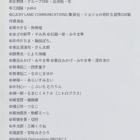
©水野良・グループSNE・出渕裕・左
©三田誠・pako
©LUCKY LAND COMMUNICATIONS/集英社・ジョジョの奇妙な冒険GW製
作委員会
©葵せきな・狗神煌
©あざの耕平・すみ兵 ©石踏一榮・みやま零
©井中だちま・飯田ぽち。
©恵比須清司・ぎん太郎
©鏡貴也・とよた瑣織
©春日みかげ・みやま零 ©春日みかげ・みやま零・深井涼介
©賀東招二・四季童子
©賀東招二・なかじまゆか
©神坂一・あらいずみるい
©木村心一・こぶいち むりりん
©榊一郎・なまにくＡＴＫ（ニトロプラス）
©細音啓・猫鍋蒼
©橘公司・つなこ
©築地俊彦・駒都え～じ
©柳実冬貴・切符
©羊太郎・三嶋くろね
©諸星悠・甘味みきひろ
©NANOHA Detonation PROJECT