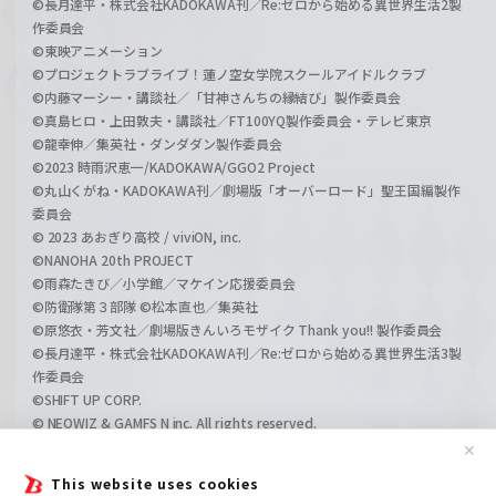
©長月達平・株式会社KADOKAWA刊／Re:ゼロから始める異世界生活2製
作委員会
©東映アニメーション
©プロジェクトラブライブ！蓮ノ空女学院スクールアイドルクラブ
©内藤マーシー・講談社／「甘神さんちの縁結び」製作委員会
©真島ヒロ・上田敦夫・講談社／FT100YQ製作委員会・テレビ東京
©龍幸伸／集英社・ダンダダン製作委員会
©2023 時雨沢恵一/KADOKAWA/GGO2 Project
©丸山くがね・KADOKAWA刊／劇場版「オーバーロード」聖王国編製作
委員会
© 2023 あおぎり高校 / viviON, inc.
©NANOHA 20th PROJECT
©雨森たきび／小学館／マケイン応援委員会
©防衛隊第３部隊 ©松本直也／集英社
©原悠衣・芳文社／劇場版きんいろモザイク Thank you!! 製作委員会
©長月達平・株式会社KADOKAWA刊／Re:ゼロから始める異世界生活3製
作委員会
©SHIFT UP CORP.
© NEOWIZ & GAMFS N inc. All rights reserved.
©ATLUS. ©SEGA.
✕
©GIRLS und PANZER Projekt
This website uses cookies
©GIRLS und PANZER Film Projekt