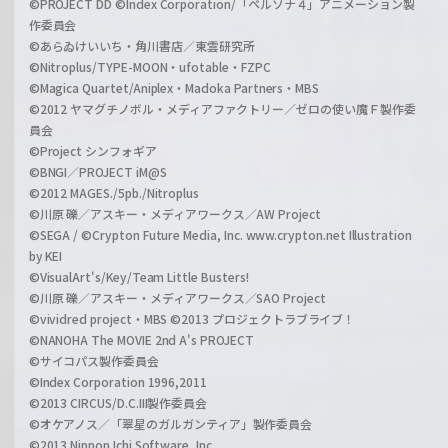
©PROJECT DD ©Index Corporation/「ペルソナ４」アニメーション製
作委員会
©あらゐけいいち・角川書店／東雲研究所
©Nitroplus/TYPE-MOON・ufotable・FZPC
©Magica Quartet/Aniplex・Madoka Partners・MBS
©2012 ヤマグチノボル・メディアファクトリー／ゼロの使い魔Ｆ製作委
員会
©Project シンフォギア
©BNGI／PROJECT iM@S
©2012 MAGES./5pb./Nitroplus
©川原 礫／アスキー・メディアワークス／AW Project
©SEGA / ©Crypton Future Media, Inc. www.crypton.net Illustration
by KEI
©VisualArt's/Key/Team Little Busters!
©川原 礫／アスキー・メディアワークス／SAO Project
©vividred project・MBS ©2013 プロジェクトラブライブ！
©NANOHA The MOVIE 2nd A's PROJECT
©サイコパス製作委員会
©Index Corporation 1996,2011
©2013 CIRCUS/D.C.III製作委員会
©オケアノス／「翠星のガルガンティア」製作委員会
©2013 Nippon Ichi Software, Inc.