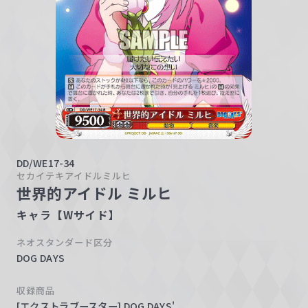
w
a
r
z
DD/WE17-34
セカイテキアイドルミルヒ
世界的アイドル ミルヒ
キャラ【Wサイド】
ネオスタンダード区分
DOG DAYS
収録商品
[エクストラブースター] DOG DAYS'