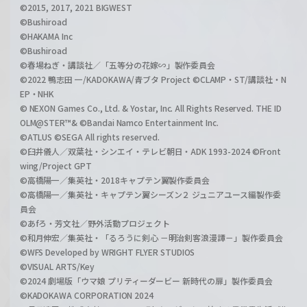
©2015, 2017, 2021 BIGWEST
©Bushiroad
©HAKAMA Inc
©Bushiroad
©春場ねぎ・講談社／「五等分の花嫁∽」製作委員会
©2022 鴨志田 一/KADOKAWA/青ブタ Project ©CLAMP・ST/講談社・N
EP・NHK
© NEXON Games Co., Ltd. & Yostar, Inc. All Rights Reserved. THE ID
OLM@STER™& ©Bandai Namco Entertainment Inc.
©ATLUS ©SEGA All rights reserved.
©臼井儀人／双葉社・シンエイ・テレビ朝日・ADK 1993-2024 ©Front
wing/Project GPT
©高橋陽一／集英社・2018キャプテン翼製作委員会
©高橋陽一／集英社・キャプテン翼シーズン２ ジュニアユース編製作委
員会
©あfろ・芳文社／野外活動プロジェクト
©和月伸宏／集英社・「るろうに剣心 －明治剣客浪漫譚－」製作委員会
©WFS Developed by WRIGHT FLYER STUDIOS
©VISUAL ARTS/Key
©2024 劇場版「ウマ娘 プリティーダービー 新時代の扉」製作委員会
©KADOKAWA CORPORATION 2024