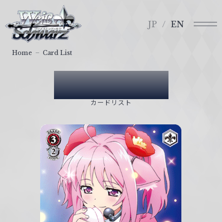
メ
ヴ
ニ
ァ
JP
EN
ュ
イ
ー
ス
Home
Card List
シ
ュ
Card List
ヴ
ァ
カードリスト
ル
ツ
｜
W
e
i
ß
S
c
h