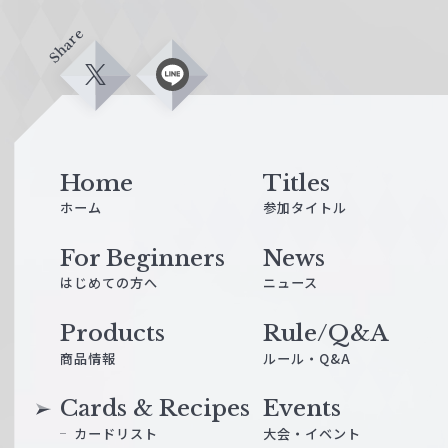
Share
X
L
i
n
e
Home
Titles
ホーム
参加タイトル
For Beginners
News
はじめての方へ
ニュース
Products
Rule/Q&A
商品情報
ルール・Q&A
Cards & Recipes
Events
カードリスト
大会・イベント