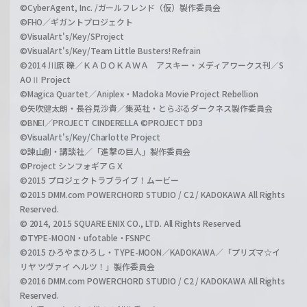
©CyberAgent, Inc. /ガールフレンド（仮）製作委員会
©FHO／ギガントプロジェクト
©VisualArt's/Key/SProject
©VisualArt's/Key/Team Little Busters! Refrain
©2014 川原 礫／ＫＡＤＯＫＡＷＡ アスキー・メディアワークス刊／S
AOⅡ Project
©Magica Quartet／Aniplex・Madoka Movie Project Rebellion
©矢吹健太朗・長谷見沙貴／集英社・とらぶるダークネス製作委員会
©BNEI／PROJECT CINDERELLA ©PROJECT DD3
©VisualArt's/Key/Charlotte Project
©諫山創・講談社／「進撃の巨人」製作委員会
©Project シンフォギアＧＸ
©2015 プロジェクトラブライブ！ムービー
©2015 DMM.com POWERCHORD STUDIO / C2 / KADOKAWA All Rights
Reserved.
© 2014, 2015 SQUARE ENIX CO., LTD. All Rights Reserved.
©TYPE-MOON・ufotable・FSNPC
©2015 ひろやまひろし・TYPE-MOON／KADOKAWA／「プリズマ☆イ
リヤ ツヴァイ ヘルツ！」製作委員会
©2016 DMM.com POWERCHORD STUDIO / C2 / KADOKAWA All Rights
Reserved.