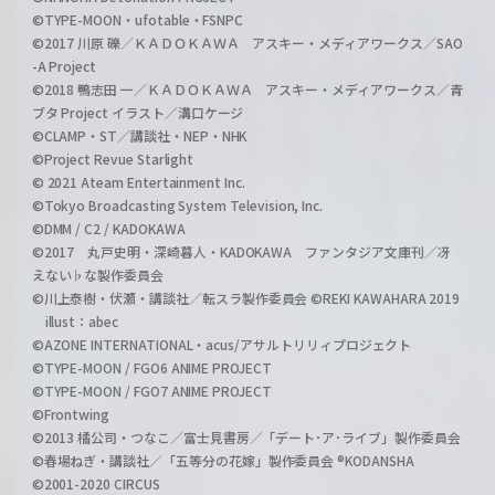
©TYPE-MOON・ufotable・FSNPC
©2017 川原 礫／ＫＡＤＯＫＡＷＡ アスキー・メディアワークス／SAO
-A Project
©2018 鴨志田 一／ＫＡＤＯＫＡＷＡ アスキー・メディアワークス／青
ブタ Project イラスト／溝口ケージ
©CLAMP・ST／講談社・NEP・NHK
©Project Revue Starlight
© 2021 Ateam Entertainment Inc.
©Tokyo Broadcasting System Television, Inc.
©DMM / C2 / KADOKAWA
©2017 丸戸史明・深崎暮人・KADOKAWA ファンタジア文庫刊／冴
えない♭な製作委員会
©川上泰樹・伏瀬・講談社／転スラ製作委員会 ©REKI KAWAHARA 2019
illust：abec
©AZONE INTERNATIONAL・acus/アサルトリリィプロジェクト
©TYPE-MOON / FGO6 ANIME PROJECT
©TYPE-MOON / FGO7 ANIME PROJECT
©Frontwing
©2013 橘公司・つなこ／富士見書房／「デート･ア･ライブ」製作委員会
©春場ねぎ・講談社／「五等分の花嫁」製作委員会 ®KODANSHA
©2001-2020 CIRCUS