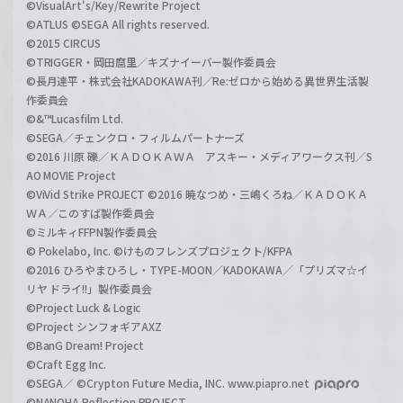
©VisualArt's/Key/Rewrite Project
©ATLUS ©SEGA All rights reserved.
©2015 CIRCUS
©TRIGGER・岡田麿里／キズナイーバー製作委員会
©長月達平・株式会社KADOKAWA刊／Re:ゼロから始める異世界生活製
作委員会
©&™Lucasfilm Ltd.
©SEGA／チェンクロ・フィルムパートナーズ
©2016 川原 礫／ＫＡＤＯＫＡＷＡ アスキー・メディアワークス刊／S
AO MOVIE Project
©ViVid Strike PROJECT ©2016 暁なつめ・三嶋くろね／ＫＡＤＯＫＡ
ＷＡ／このすば製作委員会
©ミルキィFFPN製作委員会
© Pokelabo, Inc. ©けものフレンズプロジェクト/KFPA
©2016 ひろやまひろし・TYPE-MOON／KADOKAWA／「プリズマ☆イ
リヤ ドライ!!」製作委員会
©Project Luck & Logic
©Project シンフォギアAXZ
©BanG Dream! Project
©Craft Egg Inc.
©SEGA／ ©Crypton Future Media, INC. www.piapro.net
©NANOHA Reflection PROJECT