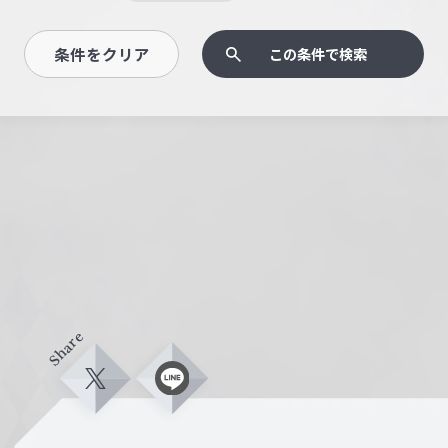
条件をクリア
この条件で検索
Share
X
L
i
n
e