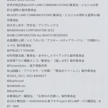
©荒木飛呂彦&LUCKY LAND COMMUNICATIONS/集英社・ジョジョの奇
妙な冒険SC製作委員会
©LUCKY LAND COMMUNICATIONS/集英社・ジョジョの奇妙な冒険SO製
作委員会
©はまじあき／芳文社・アニプレックス
©KADOKAWA CORPORATION 2023
©SNK CORPORATION ALL RIGHTS RESERVED.
©高橋弥七郎／いとうのいぢ／アスキー･メディアワークス／『灼眼のシ
ャナF』製作委員会
©PROJECT YOHANE
©矢吹健太朗／集英社・あやかしトライアングル製作委員会
©赤坂アカ×横槍メンゴ／集英社・【推しの子】製作委員会
©Pyramid,Inc.／成子坂製作所
©山田鐘人・アベツカサ／小学館／「葬送のフリーレン」製作委員会
©2015, 2017, 2021 BIGWEST
©Bushiroad
©HAKAMA Inc
©Bushiroad
©春場ねぎ・講談社／「五等分の花嫁∽」製作委員会
©2022 鴨志田 一/KADOKAWA/青ブタ Project ©CLAMP・ST/講談社・N
EP・NHK