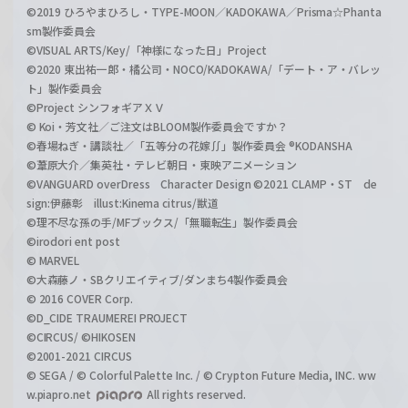
©2019 ひろやまひろし・TYPE-MOON／KADOKAWA／Prisma☆Phanta
sm製作委員会
©VISUAL ARTS/Key/「神様になった日」Project
©2020 東出祐一郎・橘公司・NOCO/KADOKAWA/「デート・ア・バレッ
ト」製作委員会
©Project シンフォギアＸＶ
© Koi・芳文社／ご注文はBLOOM製作委員会ですか？
©春場ねぎ・講談社／「五等分の花嫁∬」製作委員会 ®KODANSHA
©葦原大介／集英社・テレビ朝日・東映アニメーション
©VANGUARD overDress Character Design ©2021 CLAMP・ST de
sign:伊藤彰 illust:Kinema citrus/獣道
©理不尽な孫の手/MFブックス/「無職転生」製作委員会
©irodori ent post
© MARVEL
©大森藤ノ・SBクリエイティブ/ダンまち4製作委員会
© 2016 COVER Corp.
©D_CIDE TRAUMEREI PROJECT
©CIRCUS/ ©HIKOSEN
©2001-2021 CIRCUS
© SEGA / © Colorful Palette Inc. / © Crypton Future Media, INC. ww
w.piapro.net
All rights reserved.