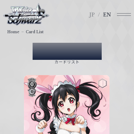
メ
ヴ
ニ
ァ
JP
EN
ュ
イ
ー
ス
Home
Card List
シ
ュ
Card List
ヴ
ァ
カードリスト
ル
ツ
｜
W
e
i
ß
S
c
h