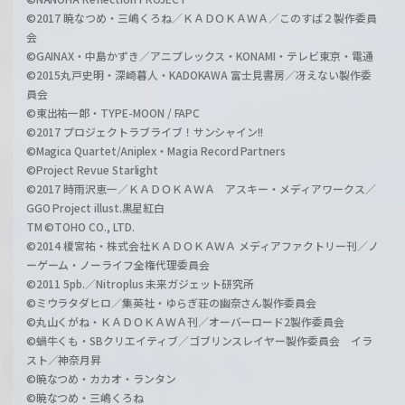
©2017 暁なつめ・三嶋くろね／ＫＡＤＯＫＡＷＡ／このすば２製作委員
会
©GAINAX・中島かずき／アニプレックス・KONAMI・テレビ東京・電通
©2015丸戸史明・深崎暮人・KADOKAWA 富士見書房／冴えない製作委
員会
©東出祐一郎・TYPE-MOON / FAPC
©2017 プロジェクトラブライブ！サンシャイン!!
©Magica Quartet/Aniplex・Magia Record Partners
©Project Revue Starlight
©2017 時雨沢恵一／ＫＡＤＯＫＡＷＡ アスキー・メディアワークス／
GGO Project illust.黒星紅白
TM ©TOHO CO., LTD.
©2014 榎宮祐・株式会社ＫＡＤＯＫＡＷＡ メディアファクトリー刊／ノ
ーゲーム・ノーライフ全権代理委員会
©2011 5pb.／Nitroplus 未来ガジェット研究所
©ミウラタダヒロ／集英社・ゆらぎ荘の幽奈さん製作委員会
©丸山くがね・ＫＡＤＯＫＡＷＡ刊／オーバーロード2製作委員会
©蝸牛くも・SBクリエイティブ／ゴブリンスレイヤー製作委員会 イラ
スト／神奈月昇
©暁なつめ・カカオ・ランタン
©暁なつめ・三嶋くろね