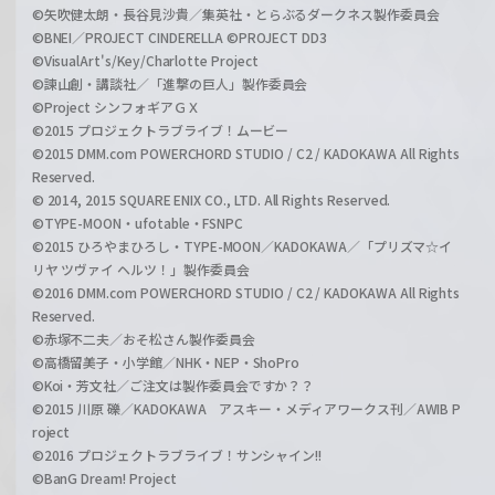
©矢吹健太朗・長谷見沙貴／集英社・とらぶるダークネス製作委員会
©BNEI／PROJECT CINDERELLA ©PROJECT DD3
©VisualArt's/Key/Charlotte Project
©諫山創・講談社／「進撃の巨人」製作委員会
©Project シンフォギアＧＸ
©2015 プロジェクトラブライブ！ムービー
©2015 DMM.com POWERCHORD STUDIO / C2 / KADOKAWA All Rights
Reserved.
© 2014, 2015 SQUARE ENIX CO., LTD. All Rights Reserved.
©TYPE-MOON・ufotable・FSNPC
©2015 ひろやまひろし・TYPE-MOON／KADOKAWA／「プリズマ☆イ
リヤ ツヴァイ ヘルツ！」製作委員会
©2016 DMM.com POWERCHORD STUDIO / C2 / KADOKAWA All Rights
Reserved.
©赤塚不二夫／おそ松さん製作委員会
©高橋留美子・小学館／NHK・NEP・ShoPro
©Koi・芳文社／ご注文は製作委員会ですか？？
©2015 川原 礫／KADOKAWA アスキー・メディアワークス刊／AWIB P
roject
©2016 プロジェクトラブライブ！サンシャイン!!
©BanG Dream! Project