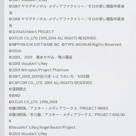
r
i
©2007 ヤマグチノボル･メディアファクトリー／ゼロの使い魔製作委員
z
会
a
©2008 ヤマグチノボル･メディアファクトリー／ゼロの使い魔製作委員
l
会
C
©なのはStrikerS PROJECT
h
©ATLUS CO.,LTD.1996,2006 ALL RIGHTS RESERVED.
a
©NIPPON ICHI SOFTWARE INC. ©TYPE-MOON All Rights Reserved.
n
©SEGA
©2005、2009 美水かがみ／角川書店
n
©2008 VisualArt's/Key
e
©2009 Nitroplus/Project Phantom
l
©2007,2008,2009谷川流･いとうのいぢ／
SOS団
©CAPCOM CO., LTD. 2009 ALL RIGHTS RESERVED.
©窪岡俊之
©BNGI
©ATLUS CO.,LTD. 1996,2008
©鎌池和馬／アスキー・メディアワークス／PROJECT-INDEX
©鎌池和馬／冬川基／アスキー・メディアワークス／PROJECT-RAILGU
N
©VisualArt's/Key/Angel Beats! Project
©2010 Visualart's/Key