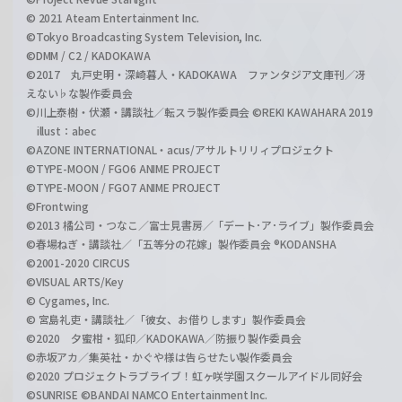
© 2021 Ateam Entertainment Inc.
©Tokyo Broadcasting System Television, Inc.
©DMM / C2 / KADOKAWA
©2017 丸戸史明・深崎暮人・KADOKAWA ファンタジア文庫刊／冴
えない♭な製作委員会
©川上泰樹・伏瀬・講談社／転スラ製作委員会 ©REKI KAWAHARA 2019
illust：abec
©AZONE INTERNATIONAL・acus/アサルトリリィプロジェクト
©TYPE-MOON / FGO6 ANIME PROJECT
©TYPE-MOON / FGO7 ANIME PROJECT
©Frontwing
©2013 橘公司・つなこ／富士見書房／「デート･ア･ライブ」製作委員会
©春場ねぎ・講談社／「五等分の花嫁」製作委員会 ®KODANSHA
©2001-2020 CIRCUS
©VISUAL ARTS/Key
© Cygames, Inc.
© 宮島礼吏・講談社／「彼女、お借りします」製作委員会
©2020 夕蜜柑・狐印／KADOKAWA／防振り製作委員会
©赤坂アカ／集英社・かぐや様は告らせたい製作委員会
©2020 プロジェクトラブライブ！虹ヶ咲学園スクールアイドル同好会
©SUNRISE ©BANDAI NAMCO Entertainment Inc.