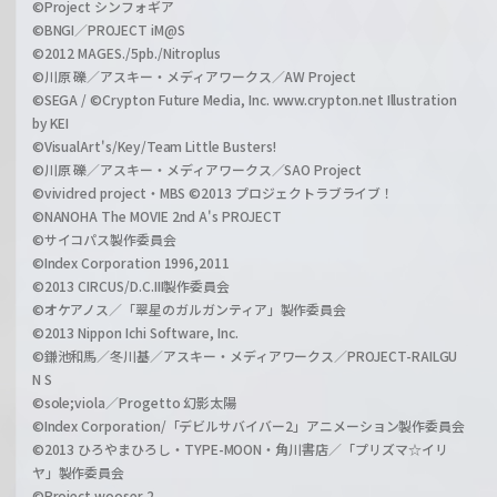
©Project シンフォギア
©BNGI／PROJECT iM@S
©2012 MAGES./5pb./Nitroplus
©川原 礫／アスキー・メディアワークス／AW Project
©SEGA / ©Crypton Future Media, Inc. www.crypton.net Illustration
by KEI
©VisualArt's/Key/Team Little Busters!
©川原 礫／アスキー・メディアワークス／SAO Project
©vividred project・MBS ©2013 プロジェクトラブライブ！
©NANOHA The MOVIE 2nd A's PROJECT
©サイコパス製作委員会
©Index Corporation 1996,2011
©2013 CIRCUS/D.C.III製作委員会
©オケアノス／「翠星のガルガンティア」製作委員会
©2013 Nippon Ichi Software, Inc.
©鎌池和馬／冬川基／アスキー・メディアワークス／PROJECT-RAILGU
N S
©sole;viola／Progetto 幻影太陽
©Index Corporation/「デビルサバイバー2」アニメーション製作委員会
©2013 ひろやまひろし・TYPE-MOON・角川書店／「プリズマ☆イリ
ヤ」製作委員会
©Project wooser 2