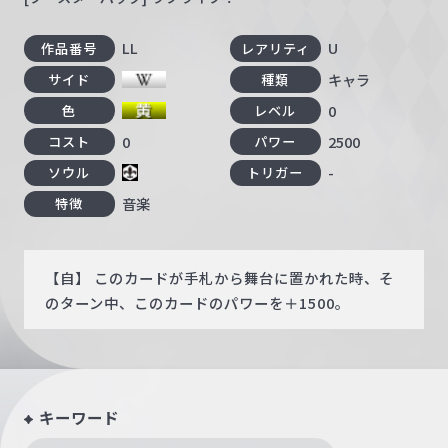
LL
U
作品番号
レアリティ
キャラ
サイド
種類
0
色
レベル
0
2500
コスト
パワー
-
ソウル
トリガー
音楽
特徴
【自】 このカードが手札から舞台に置かれた時、そ
のターン中、このカードのパワーを＋1500。
キーワード