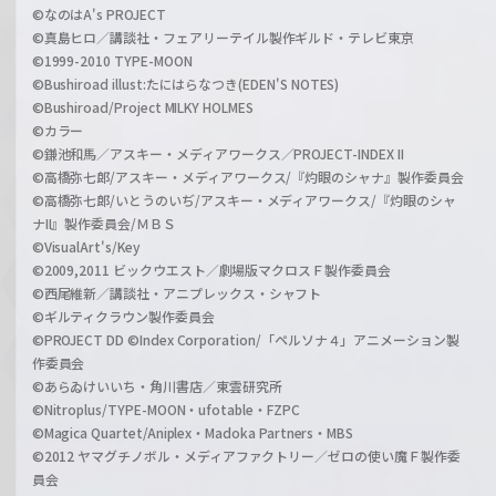
©なのはA's PROJECT
©真島ヒロ／講談社・フェアリーテイル製作ギルド・テレビ東京
©1999-2010 TYPE-MOON
©Bushiroad illust:たにはらなつき(EDEN'S NOTES)
©Bushiroad/Project MILKY HOLMES
©カラー
©鎌池和馬／アスキー・メディアワークス／PROJECT-INDEX II
©高橋弥七郎/アスキー・メディアワークス/『灼眼のシャナ』製作委員会
©高橋弥七郎/いとうのいぢ/アスキー・メディアワークス/『灼眼のシャ
ナII』製作委員会/ＭＢＳ
©VisualArt's/Key
©2009,2011 ビックウエスト／劇場版マクロスＦ製作委員会
©西尾維新／講談社・アニプレックス・シャフト
©ギルティクラウン製作委員会
©PROJECT DD ©Index Corporation/「ペルソナ４」アニメーション製
作委員会
©あらゐけいいち・角川書店／東雲研究所
©Nitroplus/TYPE-MOON・ufotable・FZPC
©Magica Quartet/Aniplex・Madoka Partners・MBS
©2012 ヤマグチノボル・メディアファクトリー／ゼロの使い魔Ｆ製作委
員会