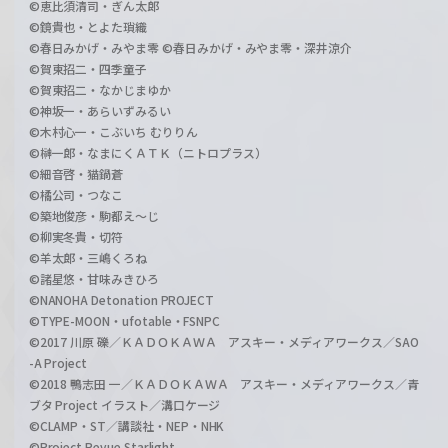
©恵比須清司・ぎん太郎
©鏡貴也・とよた瑣織
©春日みかげ・みやま零 ©春日みかげ・みやま零・深井涼介
©賀東招二・四季童子
©賀東招二・なかじまゆか
©神坂一・あらいずみるい
©木村心一・こぶいち むりりん
©榊一郎・なまにくＡＴＫ（ニトロプラス）
©細音啓・猫鍋蒼
©橘公司・つなこ
©築地俊彦・駒都え～じ
©柳実冬貴・切符
©羊太郎・三嶋くろね
©諸星悠・甘味みきひろ
©NANOHA Detonation PROJECT
©TYPE-MOON・ufotable・FSNPC
©2017 川原 礫／ＫＡＤＯＫＡＷＡ アスキー・メディアワークス／SAO
-A Project
©2018 鴨志田 一／ＫＡＤＯＫＡＷＡ アスキー・メディアワークス／青
ブタ Project イラスト／溝口ケージ
©CLAMP・ST／講談社・NEP・NHK
©Project Revue Starlight