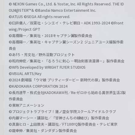
© NEXON Games Co., Ltd. & Yostar, Inc. All Rights Reserved. THE ID
OLM@STER™& ©Bandai Namco Entertainment Inc.
©ATLUS ©SEGA All rights reserved.
©臼井儀人／双葉社・シンエイ・テレビ朝日・ADK 1993-2024 ©Front
wing/Project GPT
©高橋陽一／集英社・2018キャプテン翼製作委員会
©高橋陽一／集英社・キャプテン翼シーズン２ ジュニアユース編製作委
員会
©あfろ・芳文社／野外活動プロジェクト
©和月伸宏／集英社・「るろうに剣心 －明治剣客浪漫譚－」製作委員会
©WFS Developed by WRIGHT FLYER STUDIOS
©VISUAL ARTS/Key
©2024 劇場版「ウマ娘 プリティーダービー 新時代の扉」製作委員会
©KADOKAWA CORPORATION 2024
©長月達平・株式会社KADOKAWA刊／Re:ゼロから始める異世界生活2製
作委員会
©東映アニメーション
©プロジェクトラブライブ！蓮ノ空女学院スクールアイドルクラブ
©内藤マーシー・講談社／「甘神さんちの縁結び」製作委員会
©真島ヒロ・上田敦夫・講談社／FT100YQ製作委員会・テレビ東京
©龍幸伸／集英社・ダンダダン製作委員会