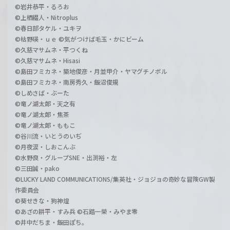
©岩井恭平・るろお
©上栖綴人・Nitroplus
©春日部タケル・ユキヲ
©枯野瑛・ｕｅ ©気がつけば毛玉・かにビーム
©久慈マサムネ・平つくね
©久慈マサムネ・Hisasi
©島田フミカネ・築地俊彦・月並甲介・ヤマグチノボル
©島田フミカネ・南房秀久・飯沼俊規
©しめさば・ぶーた
©竜ノ湖太郎・天之有
©竜ノ湖太郎・焦茶
©竜ノ湖太郎・ももこ
©谷川流・いとうのいぢ
©月夜涙・しおこんぶ
©水野良・グループSNE・出渕裕・左
©三田誠・pako
©LUCKY LAND COMMUNICATIONS/集英社・ジョジョの奇妙な冒険GW製
作委員会
©葵せきな・狗神煌
©あざの耕平・すみ兵 ©石踏一榮・みやま零
©井中だちま・飯田ぽち。