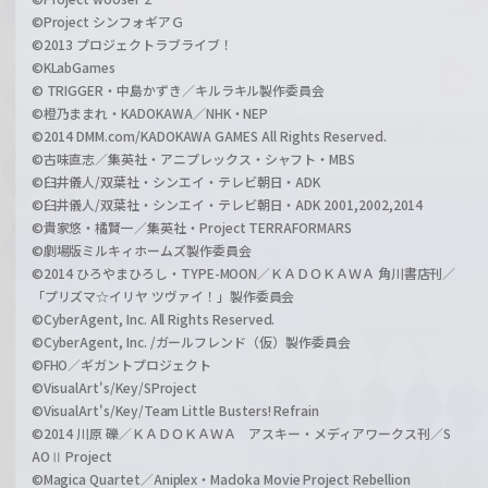
©Project シンフォギアＧ
©2013 プロジェクトラブライブ！
©KLabGames
© TRIGGER・中島かずき／キルラキル製作委員会
©橙乃ままれ・KADOKAWA／NHK・NEP
©2014 DMM.com/KADOKAWA GAMES All Rights Reserved.
©古味直志／集英社・アニプレックス・シャフト・MBS
©臼井儀人/双葉社・シンエイ・テレビ朝日・ADK
©臼井儀人/双葉社・シンエイ・テレビ朝日・ADK 2001,2002,2014
©貴家悠・橘賢一／集英社・Project TERRAFORMARS
©劇場版ミルキィホームズ製作委員会
©2014 ひろやまひろし・TYPE-MOON／ＫＡＤＯＫＡＷＡ 角川書店刊／
「プリズマ☆イリヤ ツヴァイ！」製作委員会
©CyberAgent, Inc. All Rights Reserved.
©CyberAgent, Inc. /ガールフレンド（仮）製作委員会
©FHO／ギガントプロジェクト
©VisualArt's/Key/SProject
©VisualArt's/Key/Team Little Busters! Refrain
©2014 川原 礫／ＫＡＤＯＫＡＷＡ アスキー・メディアワークス刊／S
AOⅡ Project
©Magica Quartet／Aniplex・Madoka Movie Project Rebellion