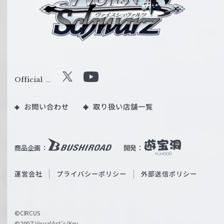
イ
ス
シ
ュ
ヴ
ァ
ル
Official
X
Y
ツ
o
｜
お問い合わせ
取り扱い店舗一覧
u
W
T
e
u
i
b
商品企画：
開発：
ß
e
S
O
運営会社
プライバシーポリシー
外部送信ポリシー
c
f
h
f
w
i
a
©CIRCUS
c
©2007 VisualArt's/Key