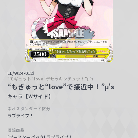
w
a
r
z
LL/W24-012i
“モギュット“love”デセッキンチュウ！”μ's
“もぎゅっと“love”で接近中！”μ's
キャラ【Wサイド】
ネオスタンダード区分
ラブライブ！
収録商品
[ブースターパック] ラブライブ！