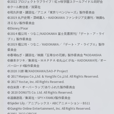
©2022 プロジェクトラブライブ！虹ヶ咲学園スクールアイドル同好会
©クール教信者／双葉社
©和久井健・講談社／アニメ「東京リベンジャーズ」製作委員会
©2019 丸戸史明・深崎暮人・KADOKAWA ファンタジア文庫刊／映画も
冴えない製作委員会
©Disney/Pixar
©2014 橘公司・つなこ/KADOKAWA 富士見書房刊/「デート・ア・ライ
ブⅡ」製作委員会
©2019 橘公司・つなこ／KADOKAWA／「デート・ア・ライブⅢ」製作
委員会
©春場ねぎ・講談社／映画「五等分の花嫁」製作委員会 ®KODANSHA
©藤本タツキ／集英社・ＭＡＰＰＡ ©丸山くがね・KADOKAWA刊／オー
バーロード4製作委員会
©2020 川原 礫/KADOKAWA/SAO-P Project
© 2017 Manjuu Co.,Ltd. & YongShi Co.,Ltd. All Rights Reserved.
© 2017 Yostar, Inc. All Rights Reserved.
©白米良・オーバーラップ/ありふれた製作委員会
© 2020 DONUTS Co. Ltd. All Rights Reserved.
©遠藤達哉／集英社・SPY×FAMILY製作委員会
©Spider Lily／アニプレックス・ABCアニメーション・BS11
©GungHo Online Entertainment, Inc. All Rights Reserved.
©2001-2022 CIRCUS