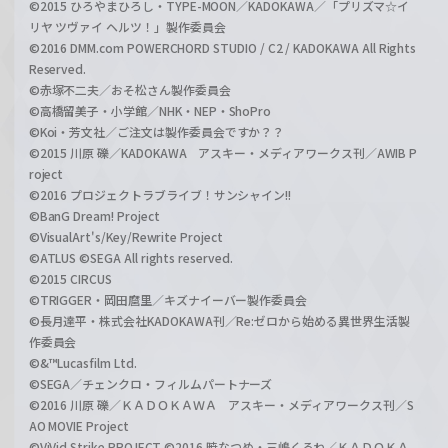
©2015 ひろやまひろし・TYPE-MOON／KADOKAWA／「プリズマ☆イ
リヤ ツヴァイ ヘルツ！」製作委員会
©2016 DMM.com POWERCHORD STUDIO / C2 / KADOKAWA All Rights
Reserved.
©赤塚不二夫／おそ松さん製作委員会
©高橋留美子・小学館／NHK・NEP・ShoPro
©Koi・芳文社／ご注文は製作委員会ですか？？
©2015 川原 礫／KADOKAWA アスキー・メディアワークス刊／AWIB P
roject
©2016 プロジェクトラブライブ！サンシャイン!!
©BanG Dream! Project
©VisualArt's/Key/Rewrite Project
©ATLUS ©SEGA All rights reserved.
©2015 CIRCUS
©TRIGGER・岡田麿里／キズナイーバー製作委員会
©長月達平・株式会社KADOKAWA刊／Re:ゼロから始める異世界生活製
作委員会
©&™Lucasfilm Ltd.
©SEGA／チェンクロ・フィルムパートナーズ
©2016 川原 礫／ＫＡＤＯＫＡＷＡ アスキー・メディアワークス刊／S
AO MOVIE Project
©ViVid Strike PROJECT ©2016 暁なつめ・三嶋くろね／ＫＡＤＯＫＡ