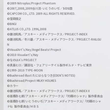
e
©2009 Nitroplus/Project Phantom
l
©2007,2008,2009谷川流･いとうのいぢ／
SOS団
©CAPCOM CO., LTD. 2009 ALL RIGHTS RESERVED.
©窪岡俊之
©BNGI
©ATLUS CO.,LTD. 1996,2008
©鎌池和馬／アスキー・メディアワークス／PROJECT-INDEX
©鎌池和馬／冬川基／アスキー・メディアワークス／PROJECT-RAILGU
N
©VisualArt's/Key/Angel Beats! Project
©2010 Visualart's/Key
©なのはA's PROJECT
©真島ヒロ／講談社・フェアリーテイル製作ギルド・テレビ東京
©1999-2010 TYPE-MOON
©Bushiroad illust:たにはらなつき(EDEN'S NOTES)
©Bushiroad/Project MILKY HOLMES
©カラー
©鎌池和馬／アスキー・メディアワークス／PROJECT-INDEX II
©高橋弥七郎/アスキー・メディアワークス/『灼眼のシャナ』製作委員会
©高橋弥七郎/いとうのいぢ/アスキー・メディアワークス/『灼眼のシャ
ナII』製作委員会/ＭＢＳ