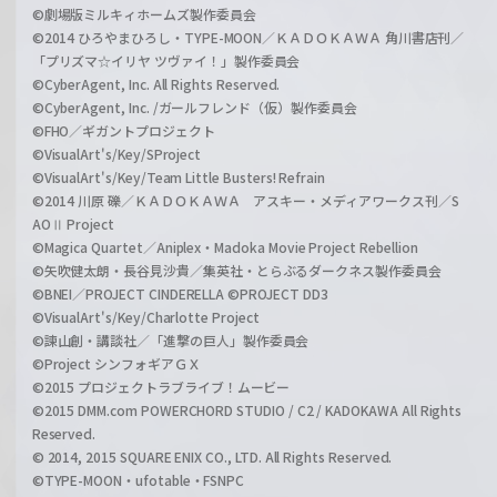
©劇場版ミルキィホームズ製作委員会
©2014 ひろやまひろし・TYPE-MOON／ＫＡＤＯＫＡＷＡ 角川書店刊／
「プリズマ☆イリヤ ツヴァイ！」製作委員会
©CyberAgent, Inc. All Rights Reserved.
©CyberAgent, Inc. /ガールフレンド（仮）製作委員会
©FHO／ギガントプロジェクト
©VisualArt's/Key/SProject
©VisualArt's/Key/Team Little Busters! Refrain
©2014 川原 礫／ＫＡＤＯＫＡＷＡ アスキー・メディアワークス刊／S
AOⅡ Project
©Magica Quartet／Aniplex・Madoka Movie Project Rebellion
©矢吹健太朗・長谷見沙貴／集英社・とらぶるダークネス製作委員会
©BNEI／PROJECT CINDERELLA ©PROJECT DD3
©VisualArt's/Key/Charlotte Project
©諫山創・講談社／「進撃の巨人」製作委員会
©Project シンフォギアＧＸ
©2015 プロジェクトラブライブ！ムービー
©2015 DMM.com POWERCHORD STUDIO / C2 / KADOKAWA All Rights
Reserved.
© 2014, 2015 SQUARE ENIX CO., LTD. All Rights Reserved.
©TYPE-MOON・ufotable・FSNPC