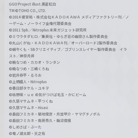
GGO Project illust.黒星紅白
TM ©TOHO CO., LTD.
©2014 榎宮祐・株式会社ＫＡＤＯＫＡＷＡ メディアファクトリー刊／ノ
ーゲーム・ノーライフ全権代理委員会
©2011 5pb.／Nitroplus 未来ガジェット研究所
©ミウラタダヒロ／集英社・ゆらぎ荘の幽奈さん製作委員会
©丸山くがね・ＫＡＤＯＫＡＷＡ刊／オーバーロード2製作委員会
©蝸牛くも・SBクリエイティブ／ゴブリンスレイヤー製作委員会 イラ
スト／神奈月昇
©暁なつめ・カカオ・ランタン
©暁なつめ・三嶋くろね
©岩井恭平・るろお
©上栖綴人・Nitroplus
©春日部タケル・ユキヲ
©枯野瑛・ｕｅ ©気がつけば毛玉・かにビーム
©久慈マサムネ・平つくね
©久慈マサムネ・Hisasi
©島田フミカネ・築地俊彦・月並甲介・ヤマグチノボル
©島田フミカネ・南房秀久・飯沼俊規
©しめさば・ぶーた
©竜ノ湖太郎・天之有