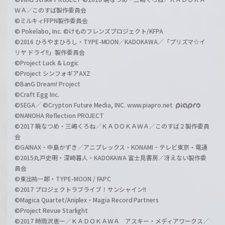
ＷＡ／このすば製作委員会
©ミルキィFFPN製作委員会
© Pokelabo, Inc. ©けものフレンズプロジェクト/KFPA
©2016 ひろやまひろし・TYPE-MOON／KADOKAWA／「プリズマ☆イ
リヤ ドライ!!」製作委員会
©Project Luck & Logic
©Project シンフォギアAXZ
©BanG Dream! Project
©Craft Egg Inc.
©SEGA／ ©Crypton Future Media, INC. www.piapro.net
©NANOHA Reflection PROJECT
©2017 暁なつめ・三嶋くろね／ＫＡＤＯＫＡＷＡ／このすば２製作委員
会
©GAINAX・中島かずき／アニプレックス・KONAMI・テレビ東京・電通
©2015丸戸史明・深崎暮人・KADOKAWA 富士見書房／冴えない製作委
員会
©東出祐一郎・TYPE-MOON / FAPC
©2017 プロジェクトラブライブ！サンシャイン!!
©Magica Quartet/Aniplex・Magia Record Partners
©Project Revue Starlight
©2017 時雨沢恵一／ＫＡＤＯＫＡＷＡ アスキー・メディアワークス／