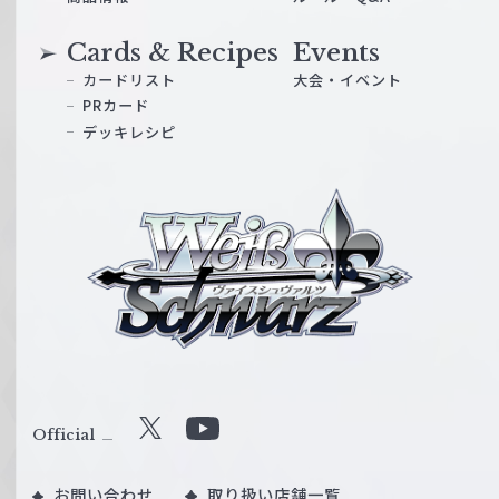
Cards & Recipes
Events
カードリスト
大会・イベント
PRカード
デッキレシピ
ヴ
ァ
イ
ス
シ
ュ
ヴ
ァ
ル
Official
X
Y
ツ
o
｜
お問い合わせ
取り扱い店舗一覧
u