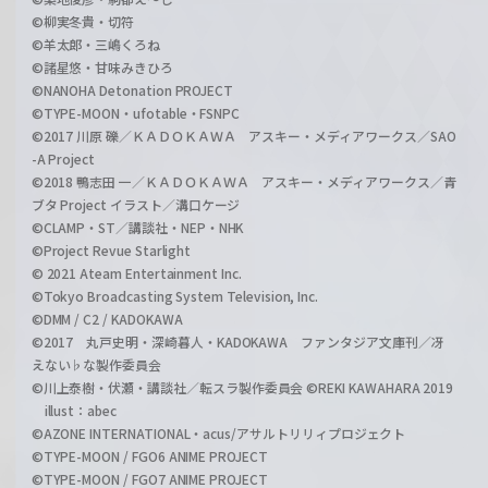
©柳実冬貴・切符
©羊太郎・三嶋くろね
©諸星悠・甘味みきひろ
©NANOHA Detonation PROJECT
©TYPE-MOON・ufotable・FSNPC
©2017 川原 礫／ＫＡＤＯＫＡＷＡ アスキー・メディアワークス／SAO
-A Project
©2018 鴨志田 一／ＫＡＤＯＫＡＷＡ アスキー・メディアワークス／青
ブタ Project イラスト／溝口ケージ
©CLAMP・ST／講談社・NEP・NHK
©Project Revue Starlight
© 2021 Ateam Entertainment Inc.
©Tokyo Broadcasting System Television, Inc.
©DMM / C2 / KADOKAWA
©2017 丸戸史明・深崎暮人・KADOKAWA ファンタジア文庫刊／冴
えない♭な製作委員会
©川上泰樹・伏瀬・講談社／転スラ製作委員会 ©REKI KAWAHARA 2019
illust：abec
©AZONE INTERNATIONAL・acus/アサルトリリィプロジェクト
©TYPE-MOON / FGO6 ANIME PROJECT
©TYPE-MOON / FGO7 ANIME PROJECT