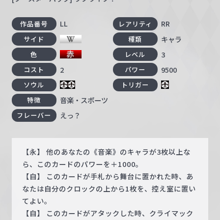
LL
RR
作品番号
レアリティ
キャラ
サイド
種類
3
色
レベル
2
9500
コスト
パワー
ソウル
トリガー
音楽・スポーツ
特徴
えっ？
フレーバー
【永】 他のあなたの《音楽》のキャラが3枚以上な
ら、このカードのパワーを＋1000。
【自】 このカードが手札から舞台に置かれた時、あ
なたは自分のクロックの上から1枚を、控え室に置い
てよい。
【自】 このカードがアタックした時、クライマック