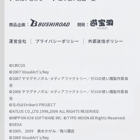
W
T
e
u
i
b
商品企画：
開発：
ß
e
S
O
運営会社
プライバシーポリシー
外部送信ポリシー
c
f
h
f
w
i
a
©CIRCUS
c
©2007 VisualArt's/Key
r
i
©2007 ヤマグチノボル･メディアファクトリー／ゼロの使い魔製作委員
z
会
a
©2008 ヤマグチノボル･メディアファクトリー／ゼロの使い魔製作委員
l
会
C
©なのはStrikerS PROJECT
h
©ATLUS CO.,LTD.1996,2006 ALL RIGHTS RESERVED.
a
©NIPPON ICHI SOFTWARE INC. ©TYPE-MOON All Rights Reserved.
n
©SEGA
©2005、2009 美水かがみ／角川書店
n
©2008 VisualArt's/Key