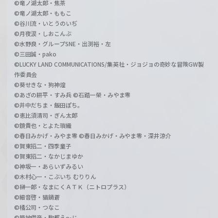
©竜ノ湖太郎・焦茶
©竜ノ湖太郎・ももこ
©谷川流・いとうのいぢ
©月夜涙・しおこんぶ
©水野良・グループSNE・出渕裕・左
©三田誠・pako
©LUCKY LAND COMMUNICATIONS/集英社・ジョジョの奇妙な冒険GW製
作委員会
©葵せきな・狗神煌
©あざの耕平・すみ兵 ©石踏一榮・みやま零
©井中だちま・飯田ぽち。
©恵比須清司・ぎん太郎
©鏡貴也・とよた瑣織
©春日みかげ・みやま零 ©春日みかげ・みやま零・深井涼介
©賀東招二・四季童子
©賀東招二・なかじまゆか
©神坂一・あらいずみるい
©木村心一・こぶいち むりりん
©榊一郎・なまにくＡＴＫ（ニトロプラス）
©細音啓・猫鍋蒼
©橘公司・つなこ
©築地俊彦・駒都え～じ