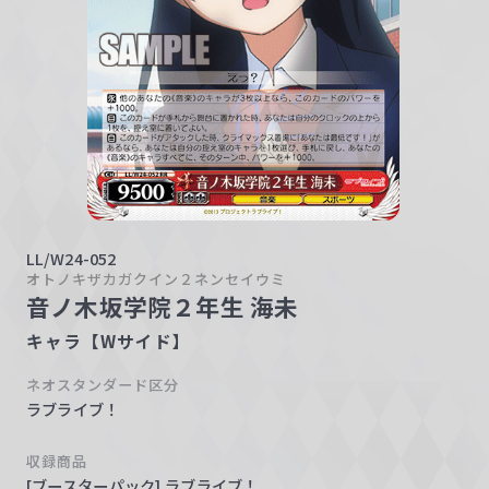
w
a
r
z
LL/W24-052
オトノキザカガクイン２ネンセイウミ
音ノ木坂学院２年生 海未
キャラ【Wサイド】
ネオスタンダード区分
ラブライブ！
収録商品
[ブースターパック] ラブライブ！