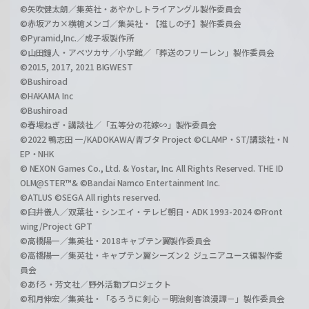
©矢吹健太朗／集英社・あやかしトライアングル製作委員会
©赤坂アカ×横槍メンゴ／集英社・【推しの子】製作委員会
©Pyramid,Inc.／成子坂製作所
©山田鐘人・アベツカサ／小学館／「葬送のフリーレン」製作委員会
©2015, 2017, 2021 BIGWEST
©Bushiroad
©HAKAMA Inc
©Bushiroad
©春場ねぎ・講談社／「五等分の花嫁∽」製作委員会
©2022 鴨志田 一/KADOKAWA/青ブタ Project ©CLAMP・ST/講談社・N
EP・NHK
© NEXON Games Co., Ltd. & Yostar, Inc. All Rights Reserved. THE ID
OLM@STER™& ©Bandai Namco Entertainment Inc.
©ATLUS ©SEGA All rights reserved.
©臼井儀人／双葉社・シンエイ・テレビ朝日・ADK 1993-2024 ©Front
wing/Project GPT
©高橋陽一／集英社・2018キャプテン翼製作委員会
©高橋陽一／集英社・キャプテン翼シーズン２ ジュニアユース編製作委
員会
©あfろ・芳文社／野外活動プロジェクト
©和月伸宏／集英社・「るろうに剣心 －明治剣客浪漫譚－」製作委員会