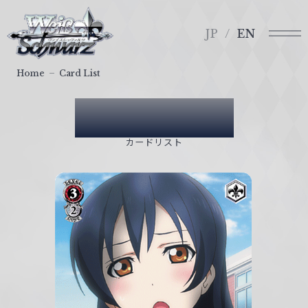
メ
ヴ
ニ
ァ
JP
EN
ュ
イ
ー
ス
Home
Card List
シ
ュ
Card List
ヴ
ァ
カードリスト
ル
ツ
｜
W
e
i
ß
S
c
h