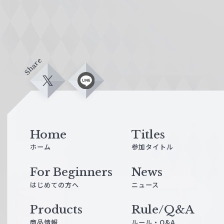
Share
X
L
i
n
e
Home
Titles
ホーム
参加タイトル
For Beginners
News
はじめての方へ
ニュース
Products
Rule/Q&A
商品情報
ルール・Q&A