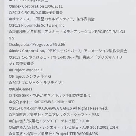
©Index Corporation 1996,2011
©2013 CIRCUS/D.C.III製作委員会
©オケアノス／「翠星のガルガンティア」製作委員会
©2013 Nippon Ichi Software, Inc.
©鎌池和馬／冬川基／アスキー・メディアワークス／PROJECT-RAILGU
N S
©sole;viola／Progetto 幻影太陽
©Index Corporation/「デビルサバイバー2」アニメーション製作委員会
©2013 ひろやまひろし・TYPE-MOON・角川書店／「プリズマ☆イリ
ヤ」製作委員会
©Project wooser 2
©Project シンフォギアＧ
©2013 プロジェクトラブライブ！
©KLabGames
© TRIGGER・中島かずき／キルラキル製作委員会
©橙乃ままれ・KADOKAWA／NHK・NEP
©2014 DMM.com/KADOKAWA GAMES All Rights Reserved.
©古味直志／集英社・アニプレックス・シャフト・MBS
©臼井儀人/双葉社・シンエイ・テレビ朝日・ADK
©臼井儀人/双葉社・シンエイ・テレビ朝日・ADK 2001,2002,2014
©貴家悠・橘賢一／集英社・Project TERRAFORMARS