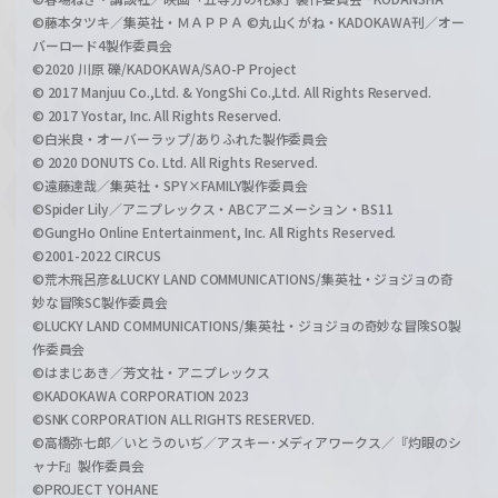
©藤本タツキ／集英社・ＭＡＰＰＡ ©丸山くがね・KADOKAWA刊／オー
バーロード4製作委員会
©2020 川原 礫/KADOKAWA/SAO-P Project
© 2017 Manjuu Co.,Ltd. & YongShi Co.,Ltd. All Rights Reserved.
© 2017 Yostar, Inc. All Rights Reserved.
©白米良・オーバーラップ/ありふれた製作委員会
© 2020 DONUTS Co. Ltd. All Rights Reserved.
©遠藤達哉／集英社・SPY×FAMILY製作委員会
©Spider Lily／アニプレックス・ABCアニメーション・BS11
©GungHo Online Entertainment, Inc. All Rights Reserved.
©2001-2022 CIRCUS
©荒木飛呂彦&LUCKY LAND COMMUNICATIONS/集英社・ジョジョの奇
妙な冒険SC製作委員会
©LUCKY LAND COMMUNICATIONS/集英社・ジョジョの奇妙な冒険SO製
作委員会
©はまじあき／芳文社・アニプレックス
©KADOKAWA CORPORATION 2023
©SNK CORPORATION ALL RIGHTS RESERVED.
©高橋弥七郎／いとうのいぢ／アスキー･メディアワークス／『灼眼のシ
ャナF』製作委員会
©PROJECT YOHANE