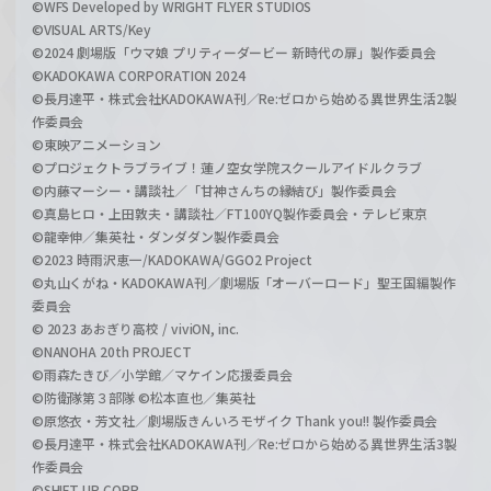
©WFS Developed by WRIGHT FLYER STUDIOS
©VISUAL ARTS/Key
©2024 劇場版「ウマ娘 プリティーダービー 新時代の扉」製作委員会
©KADOKAWA CORPORATION 2024
©長月達平・株式会社KADOKAWA刊／Re:ゼロから始める異世界生活2製
作委員会
©東映アニメーション
©プロジェクトラブライブ！蓮ノ空女学院スクールアイドルクラブ
©内藤マーシー・講談社／「甘神さんちの縁結び」製作委員会
©真島ヒロ・上田敦夫・講談社／FT100YQ製作委員会・テレビ東京
©龍幸伸／集英社・ダンダダン製作委員会
©2023 時雨沢恵一/KADOKAWA/GGO2 Project
©丸山くがね・KADOKAWA刊／劇場版「オーバーロード」聖王国編製作
委員会
© 2023 あおぎり高校 / viviON, inc.
©NANOHA 20th PROJECT
©雨森たきび／小学館／マケイン応援委員会
©防衛隊第３部隊 ©松本直也／集英社
©原悠衣・芳文社／劇場版きんいろモザイク Thank you!! 製作委員会
©長月達平・株式会社KADOKAWA刊／Re:ゼロから始める異世界生活3製
作委員会
©SHIFT UP CORP.