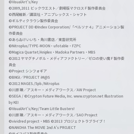
©VisualArt's/Key
©2009,2011 ビックウエスト／劇場版マクロスＦ製作委員会
©西尾維新／講談社・アニプレックス・シャフト
©ギルティクラウン製作委員会
©PROJECT DD ©Index Corporation/「ペルソナ４」アニメーション製
作委員会
©あらゐけいいち・角川書店／東雲研究所
©Nitroplus/TYPE-MOON・ufotable・FZPC
©Magica Quartet/Aniplex・Madoka Partners・MBS
©2012 ヤマグチノボル・メディアファクトリー／ゼロの使い魔Ｆ製作委
員会
©Project シンフォギア
©BNGI／PROJECT iM@S
©2012 MAGES./5pb./Nitroplus
©川原 礫／アスキー・メディアワークス／AW Project
©SEGA / ©Crypton Future Media, Inc. www.crypton.net Illustration
by KEI
©VisualArt's/Key/Team Little Busters!
©川原 礫／アスキー・メディアワークス／SAO Project
©vividred project・MBS ©2013 プロジェクトラブライブ！
©NANOHA The MOVIE 2nd A's PROJECT
©サイコパス製作委員会