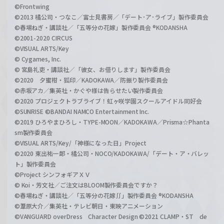
©Frontwing
©2013 橘公司・つなこ／富士見書房／「デート･ア･ライブ」製作委員会
©春場ねぎ・講談社／「五等分の花嫁」製作委員会 ®KODANSHA
©2001-2020 CIRCUS
©VISUAL ARTS/Key
© Cygames, Inc.
© 宮島礼吏・講談社／「彼女、お借りします」製作委員会
©2020 夕蜜柑・狐印／KADOKAWA／防振り製作委員会
©赤坂アカ／集英社・かぐや様は告らせたい製作委員会
©2020 プロジェクトラブライブ！虹ヶ咲学園スクールアイドル同好会
©SUNRISE ©BANDAI NAMCO Entertainment Inc.
©2019 ひろやまひろし・TYPE-MOON／KADOKAWA／Prisma☆Phanta
sm製作委員会
©VISUAL ARTS/Key/「神様になった日」Project
©2020 東出祐一郎・橘公司・NOCO/KADOKAWA/「デート・ア・バレッ
ト」製作委員会
©Project シンフォギアＸＶ
© Koi・芳文社／ご注文はBLOOM製作委員会ですか？
©春場ねぎ・講談社／「五等分の花嫁∬」製作委員会 ®KODANSHA
©葦原大介／集英社・テレビ朝日・東映アニメーション
©VANGUARD overDress Character Design ©2021 CLAMP・ST de