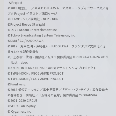
-A Project
©2018 鴨志田 一／ＫＡＤＯＫＡＷＡ アスキー・メディアワークス／青
ブタ Project イラスト／溝口ケージ
©CLAMP・ST／講談社・NEP・NHK
©Project Revue Starlight
© 2021 Ateam Entertainment Inc.
©Tokyo Broadcasting System Television, Inc.
©DMM / C2 / KADOKAWA
©2017 丸戸史明・深崎暮人・KADOKAWA ファンタジア文庫刊／冴
えない♭な製作委員会
©川上泰樹・伏瀬・講談社／転スラ製作委員会 ©REKI KAWAHARA 2019
illust：abec
©AZONE INTERNATIONAL・acus/アサルトリリィプロジェクト
©TYPE-MOON / FGO6 ANIME PROJECT
©TYPE-MOON / FGO7 ANIME PROJECT
©Frontwing
©2013 橘公司・つなこ／富士見書房／「デート･ア･ライブ」製作委員会
©春場ねぎ・講談社／「五等分の花嫁」製作委員会 ®KODANSHA
©2001-2020 CIRCUS
©VISUAL ARTS/Key
© Cygames, Inc.