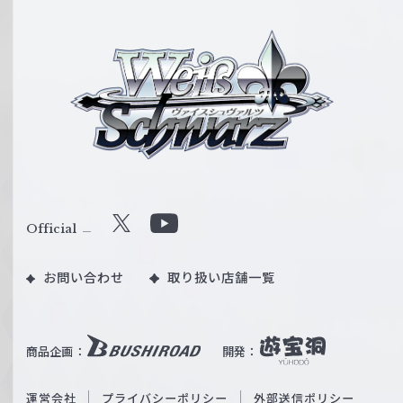
ヴ
ァ
イ
ス
シ
ュ
ヴ
ァ
ル
Official
X
Y
ツ
o
｜
お問い合わせ
取り扱い店舗一覧
u
W
T
e
u
i
b
商品企画：
開発：
ß
e
S
O
運営会社
プライバシーポリシー
外部送信ポリシー
c