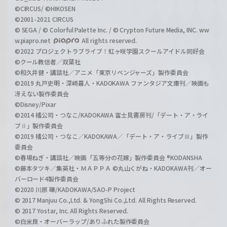
©CIRCUS/ ©HIKOSEN
©2001-2021 CIRCUS
© SEGA / © Colorful Palette Inc. / © Crypton Future Media, INC. ww
w.piapro.net
All rights reserved.
©2022 プロジェクトラブライブ！虹ヶ咲学園スクールアイドル同好会
©クール教信者／双葉社
©和久井健・講談社／アニメ「東京リベンジャーズ」製作委員会
©2019 丸戸史明・深崎暮人・KADOKAWA ファンタジア文庫刊／映画も
冴えない製作委員会
©Disney/Pixar
©2014 橘公司・つなこ/KADOKAWA 富士見書房刊/「デート・ア・ライ
ブⅡ」製作委員会
©2019 橘公司・つなこ／KADOKAWA／「デート・ア・ライブⅢ」製作
委員会
©春場ねぎ・講談社／映画「五等分の花嫁」製作委員会 ®KODANSHA
©藤本タツキ／集英社・ＭＡＰＰＡ ©丸山くがね・KADOKAWA刊／オー
バーロード4製作委員会
©2020 川原 礫/KADOKAWA/SAO-P Project
© 2017 Manjuu Co.,Ltd. & YongShi Co.,Ltd. All Rights Reserved.
© 2017 Yostar, Inc. All Rights Reserved.
©白米良・オーバーラップ/ありふれた製作委員会