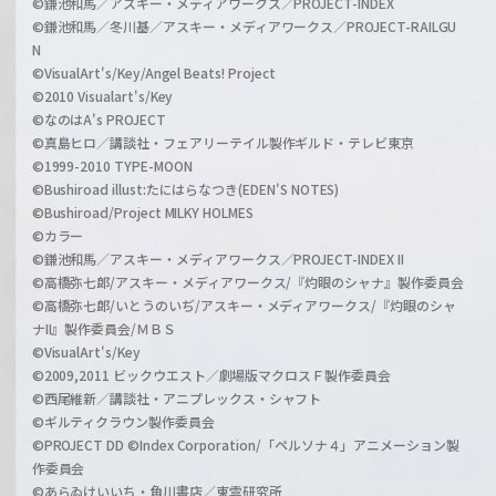
©鎌池和馬／アスキー・メディアワークス／PROJECT-INDEX
©鎌池和馬／冬川基／アスキー・メディアワークス／PROJECT-RAILGU
N
©VisualArt's/Key/Angel Beats! Project
©2010 Visualart's/Key
©なのはA's PROJECT
©真島ヒロ／講談社・フェアリーテイル製作ギルド・テレビ東京
©1999-2010 TYPE-MOON
©Bushiroad illust:たにはらなつき(EDEN'S NOTES)
©Bushiroad/Project MILKY HOLMES
©カラー
©鎌池和馬／アスキー・メディアワークス／PROJECT-INDEX II
©高橋弥七郎/アスキー・メディアワークス/『灼眼のシャナ』製作委員会
©高橋弥七郎/いとうのいぢ/アスキー・メディアワークス/『灼眼のシャ
ナII』製作委員会/ＭＢＳ
©VisualArt's/Key
©2009,2011 ビックウエスト／劇場版マクロスＦ製作委員会
©西尾維新／講談社・アニプレックス・シャフト
©ギルティクラウン製作委員会
©PROJECT DD ©Index Corporation/「ペルソナ４」アニメーション製
作委員会
©あらゐけいいち・角川書店／東雲研究所