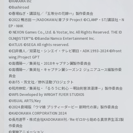
©HAKAMA Inc
©Bushiroad
©春場ねぎ・講談社／「五等分の花嫁∽」製作委員会
©2022 鴨志田 一/KADOKAWA/青ブタ Project ©CLAMP・ST/講談社・N
EP・NHK
© NEXON Games Co., Ltd. & Yostar, Inc. All Rights Reserved. THE ID
OLM@STER™& ©Bandai Namco Entertainment Inc.
©ATLUS ©SEGA All rights reserved.
©臼井儀人／双葉社・シンエイ・テレビ朝日・ADK 1993-2024 ©Front
wing/Project GPT
©高橋陽一／集英社・2018キャプテン翼製作委員会
©高橋陽一／集英社・キャプテン翼シーズン２ ジュニアユース編製作委
員会
©あfろ・芳文社／野外活動プロジェクト
©和月伸宏／集英社・「るろうに剣心 －明治剣客浪漫譚－」製作委員会
©WFS Developed by WRIGHT FLYER STUDIOS
©VISUAL ARTS/Key
©2024 劇場版「ウマ娘 プリティーダービー 新時代の扉」製作委員会
©KADOKAWA CORPORATION 2024
©長月達平・株式会社KADOKAWA刊／Re:ゼロから始める異世界生活2製
作委員会
©東映アニメーション