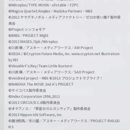
©Nitroplus/TYPE-MOON・ufotable・FZPC
©Magica Quartet/Aniplex・Madoka Partners・MBS
©2012 ヤマグチノボル・メディアファクトリー／ゼロの使い魔Ｆ製作委
員会
©Project シンフォギア
©BNGI／PROJECT iM@S
©2012 MAGES./5pb./Nitroplus
©川原 礫／アスキー・メディアワークス／AW Project
©SEGA / ©Crypton Future Media, Inc. www.crypton.net Illustration
by KEI
©VisualArt's/Key/Team Little Busters!
©川原 礫／アスキー・メディアワークス／SAO Project
©vividred project・MBS ©2013 プロジェクトラブライブ！
©NANOHA The MOVIE 2nd A's PROJECT
©サイコパス製作委員会
©Index Corporation 1996,2011
©2013 CIRCUS/D.C.III製作委員会
©オケアノス／「翠星のガルガンティア」製作委員会
©2013 Nippon Ichi Software, Inc.
©鎌池和馬／冬川基／アスキー・メディアワークス／PROJECT-RAILGU
N S