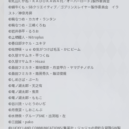
©丸山くがね・ＫＡＤＯＫＡＷＡ刊／オーバーロード2製作委員会
©蝸牛くも・SBクリエイティブ／ゴブリンスレイヤー製作委員会 イラ
スト／神奈月昇
©暁なつめ・カカオ・ランタン
©暁なつめ・三嶋くろね
©岩井恭平・るろお
©上栖綴人・Nitroplus
©春日部タケル・ユキヲ
©枯野瑛・ｕｅ ©気がつけば毛玉・かにビーム
©久慈マサムネ・平つくね
©久慈マサムネ・Hisasi
©島田フミカネ・築地俊彦・月並甲介・ヤマグチノボル
©島田フミカネ・南房秀久・飯沼俊規
©しめさば・ぶーた
©竜ノ湖太郎・天之有
©竜ノ湖太郎・焦茶
©竜ノ湖太郎・ももこ
©谷川流・いとうのいぢ
©月夜涙・しおこんぶ
©水野良・グループSNE・出渕裕・左
©三田誠・pako
©LUCKY LAND COMMUNICATIONS/集英社・ジョジョの奇妙な冒険GW製