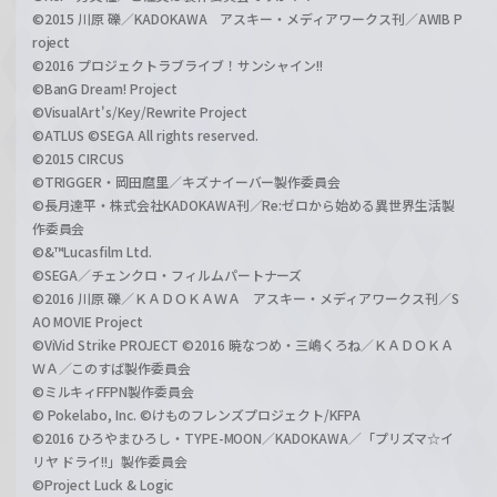
©2015 川原 礫／KADOKAWA アスキー・メディアワークス刊／AWIB P
roject
©2016 プロジェクトラブライブ！サンシャイン!!
©BanG Dream! Project
©VisualArt's/Key/Rewrite Project
©ATLUS ©SEGA All rights reserved.
©2015 CIRCUS
©TRIGGER・岡田麿里／キズナイーバー製作委員会
©長月達平・株式会社KADOKAWA刊／Re:ゼロから始める異世界生活製
作委員会
©&™Lucasfilm Ltd.
©SEGA／チェンクロ・フィルムパートナーズ
©2016 川原 礫／ＫＡＤＯＫＡＷＡ アスキー・メディアワークス刊／S
AO MOVIE Project
©ViVid Strike PROJECT ©2016 暁なつめ・三嶋くろね／ＫＡＤＯＫＡ
ＷＡ／このすば製作委員会
©ミルキィFFPN製作委員会
© Pokelabo, Inc. ©けものフレンズプロジェクト/KFPA
©2016 ひろやまひろし・TYPE-MOON／KADOKAWA／「プリズマ☆イ
リヤ ドライ!!」製作委員会
©Project Luck & Logic