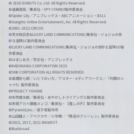
© 2020 DONUTS Co. Ltd. All Rights Reserved.
©遠藤達哉／集英社・SPY×FAMILY製作委員会
©Spider Lily／アニプレックス・ABCアニメーション・BS11
©GungHo Online Entertainment, Inc. All Rights Reserved.
©2001-2022 CIRCUS
©荒木飛呂彦&LUCKY LAND COMMUNICATIONS/集英社・ジョジョの奇
妙な冒険SC製作委員会
©LUCKY LAND COMMUNICATIONS/集英社・ジョジョの奇妙な冒険SO製
作委員会
©はまじあき／芳文社・アニプレックス
©KADOKAWA CORPORATION 2023
©SNK CORPORATION ALL RIGHTS RESERVED.
©高橋弥七郎／いとうのいぢ／アスキー･メディアワークス／『灼眼のシ
ャナF』製作委員会
©PROJECT YOHANE
©矢吹健太朗／集英社・あやかしトライアングル製作委員会
©赤坂アカ×横槍メンゴ／集英社・【推しの子】製作委員会
©Pyramid,Inc.／成子坂製作所
©山田鐘人・アベツカサ／小学館／「葬送のフリーレン」製作委員会
©2015, 2017, 2021 BIGWEST
©Bushiroad