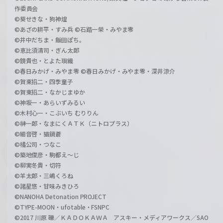
作委員会
©葵せきな・狗神煌
©あざの耕平・すみ兵 ©石踏一榮・みやま零
©井中だちま・飯田ぽち。
©恵比須清司・ぎん太郎
©鏡貴也・とよた瑣織
©春日みかげ・みやま零 ©春日みかげ・みやま零・深井涼介
©賀東招二・四季童子
©賀東招二・なかじまゆか
©神坂一・あらいずみるい
©木村心一・こぶいち むりりん
©榊一郎・なまにくＡＴＫ（ニトロプラス）
©細音啓・猫鍋蒼
©橘公司・つなこ
©築地俊彦・駒都え～じ
©柳実冬貴・切符
©羊太郎・三嶋くろね
©諸星悠・甘味みきひろ
©NANOHA Detonation PROJECT
©TYPE-MOON・ufotable・FSNPC
©2017 川原 礫／ＫＡＤＯＫＡＷＡ アスキー・メディアワークス／SAO