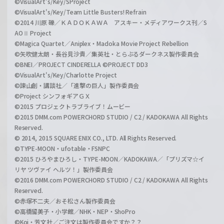
©VisualArt's/Key/SProject
©VisualArt's/Key/Team Little Busters! Refrain
©2014 川原 礫／ＫＡＤＯＫＡＷＡ アスキー・メディアワークス刊／S
AOⅡ Project
©Magica Quartet／Aniplex・Madoka Movie Project Rebellion
©矢吹健太朗・長谷見沙貴／集英社・とらぶるダークネス製作委員会
©BNEI／PROJECT CINDERELLA ©PROJECT DD3
©VisualArt's/Key/Charlotte Project
©諫山創・講談社／「進撃の巨人」製作委員会
©Project シンフォギアＧＸ
©2015 プロジェクトラブライブ！ムービー
©2015 DMM.com POWERCHORD STUDIO / C2 / KADOKAWA All Rights
Reserved.
© 2014, 2015 SQUARE ENIX CO., LTD. All Rights Reserved.
©TYPE-MOON・ufotable・FSNPC
©2015 ひろやまひろし・TYPE-MOON／KADOKAWA／「プリズマ☆イ
リヤ ツヴァイ ヘルツ！」製作委員会
©2016 DMM.com POWERCHORD STUDIO / C2 / KADOKAWA All Rights
Reserved.
©赤塚不二夫／おそ松さん製作委員会
©高橋留美子・小学館／NHK・NEP・ShoPro
©Koi・芳文社／ご注文は製作委員会ですか？？