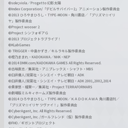
©sole;viola／Progetto 幻影太陽
©Index Corporation/「デビルサバイバー2」アニメーション製作委員会
©2013 ひろやまひろし・TYPE-MOON・角川書店／「プリズマ☆イリ
ヤ」製作委員会
©Project wooser 2
©Project シンフォギアＧ
©2013 プロジェクトラブライブ！
©KLabGames
© TRIGGER・中島かずき／キルラキル製作委員会
©橙乃ままれ・KADOKAWA／NHK・NEP
©2014 DMM.com/KADOKAWA GAMES All Rights Reserved.
©古味直志／集英社・アニプレックス・シャフト・MBS
©臼井儀人/双葉社・シンエイ・テレビ朝日・ADK
©臼井儀人/双葉社・シンエイ・テレビ朝日・ADK 2001,2002,2014
©貴家悠・橘賢一／集英社・Project TERRAFORMARS
©劇場版ミルキィホームズ製作委員会
©2014 ひろやまひろし・TYPE-MOON／ＫＡＤＯＫＡＷＡ 角川書店刊／
「プリズマ☆イリヤ ツヴァイ！」製作委員会
©CyberAgent, Inc. All Rights Reserved.
©CyberAgent, Inc. /ガールフレンド（仮）製作委員会
©FHO／ギガントプロジェクト