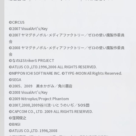
f
h
f
w
i
a
©CIRCUS
c
©2007 VisualArt's/Key
r
i
©2007 ヤマグチノボル･メディアファクトリー／ゼロの使い魔製作委員
z
会
a
©2008 ヤマグチノボル･メディアファクトリー／ゼロの使い魔製作委員
l
会
C
©なのはStrikerS PROJECT
h
©ATLUS CO.,LTD.1996,2006 ALL RIGHTS RESERVED.
a
©NIPPON ICHI SOFTWARE INC. ©TYPE-MOON All Rights Reserved.
n
©SEGA
©2005、2009 美水かがみ／角川書店
n
©2008 VisualArt's/Key
e
©2009 Nitroplus/Project Phantom
l
©2007,2008,2009谷川流･いとうのいぢ／
SOS団
©CAPCOM CO., LTD. 2009 ALL RIGHTS RESERVED.
©窪岡俊之
©BNGI
©ATLUS CO.,LTD. 1996,2008