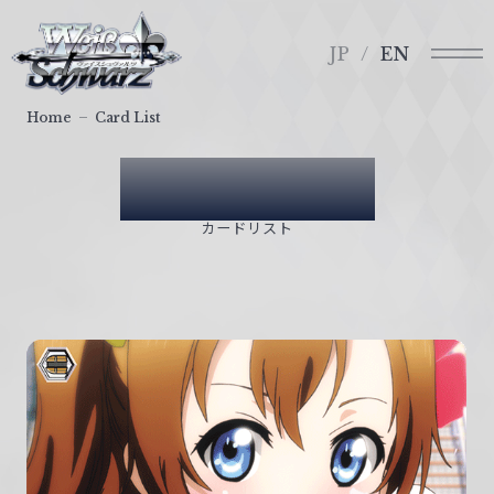
メ
ヴ
ニ
ァ
JP
EN
ュ
イ
ー
ス
Home
Card List
シ
ュ
Card List
ヴ
ァ
カードリスト
ル
ツ
｜
W
e
i
ß
S
c
h