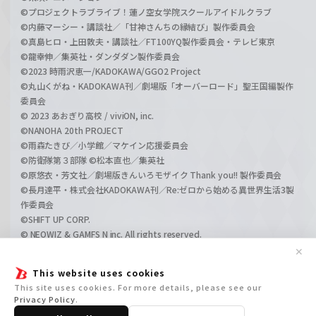
©プロジェクトラブライブ！蓮ノ空女学院スクールアイドルクラブ
©内藤マーシー・講談社／「甘神さんちの縁結び」製作委員会
©真島ヒロ・上田敦夫・講談社／FT100YQ製作委員会・テレビ東京
©龍幸伸／集英社・ダンダダン製作委員会
©2023 時雨沢恵一/KADOKAWA/GGO2 Project
©丸山くがね・KADOKAWA刊／劇場版「オーバーロード」聖王国編製作
委員会
© 2023 あおぎり高校 / viviON, inc.
©NANOHA 20th PROJECT
©雨森たきび／小学館／マケイン応援委員会
©防衛隊第３部隊 ©松本直也／集英社
©原悠衣・芳文社／劇場版きんいろモザイク Thank you!! 製作委員会
©長月達平・株式会社KADOKAWA刊／Re:ゼロから始める異世界生活3製
作委員会
©SHIFT UP CORP.
© NEOWIZ & GAMFS N inc. All rights reserved.
©ATLUS. ©SEGA.
✕
©GIRLS und PANZER Projekt
This website uses cookies
©GIRLS und PANZER Film Projekt
This site uses cookies. For more details, please see our
©GIRLS und PANZER Finale Projekt
Privacy Policy
.