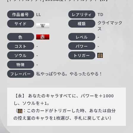
LL
TD
作品番号
レアリティ
クライマック
サイド
種類
ス
-
色
レベル
-
-
コスト
パワー
-
ソウル
トリガー
-
特徴
私やっぱりやる。やるったらやる！
フレーバー
【永】 あなたのキャラすべてに、パワーを＋1000
し、ソウルを＋1。
（
：このカードがトリガーした時、あなたは自分
の控え室のキャラを1枚選び、手札に戻してよい）