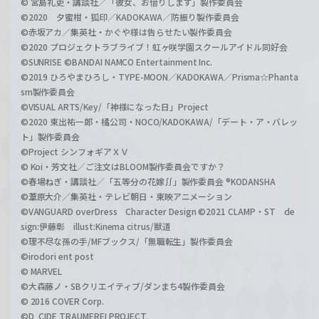
© 宮島礼吏・講談社／「彼女、お借りします」製作委員会
©2020 夕蜜柑・狐印／KADOKAWA／防振り製作委員会
©赤坂アカ／集英社・かぐや様は告らせたい製作委員会
©2020 プロジェクトラブライブ！虹ヶ咲学園スクールアイドル同好会
©SUNRISE ©BANDAI NAMCO Entertainment Inc.
©2019 ひろやまひろし・TYPE-MOON／KADOKAWA／Prisma☆Phanta
sm製作委員会
©VISUAL ARTS/Key/「神様になった日」Project
©2020 東出祐一郎・橘公司・NOCO/KADOKAWA/「デート・ア・バレッ
ト」製作委員会
©Project シンフォギアＸＶ
© Koi・芳文社／ご注文はBLOOM製作委員会ですか？
©春場ねぎ・講談社／「五等分の花嫁∬」製作委員会 ®KODANSHA
©葦原大介／集英社・テレビ朝日・東映アニメーション
©VANGUARD overDress Character Design ©2021 CLAMP・ST de
sign:伊藤彰 illust:Kinema citrus/獣道
©理不尽な孫の手/MFブックス/「無職転生」製作委員会
©irodori ent post
© MARVEL
©大森藤ノ・SBクリエイティブ/ダンまち4製作委員会
© 2016 COVER Corp.
©D_CIDE TRAUMEREI PROJECT