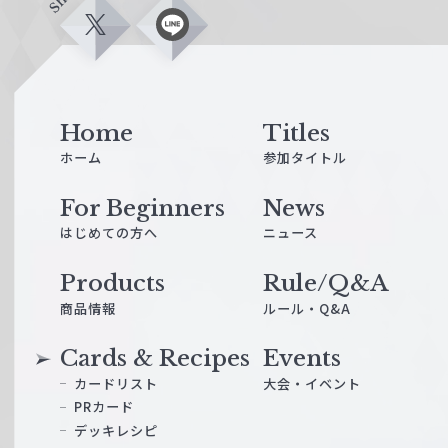
X
L
i
n
e
Home
Titles
ホーム
参加タイトル
For Beginners
News
はじめての方へ
ニュース
Products
Rule/Q&A
商品情報
ルール・Q&A
Cards & Recipes
Events
カードリスト
大会・イベント
PRカード
デッキレシピ