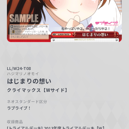
w
a
r
z
LL/W24-T08
ハジマリノオモイ
はじまりの想い
クライマックス【Wサイド】
ネオスタンダード区分
ラブライブ！
収録商品
[トライアルデッキ] 2013年度トライアルデッキ【W】