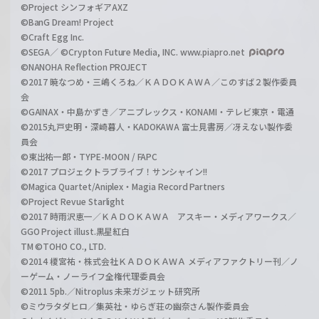
©Project シンフォギアAXZ
©BanG Dream! Project
©Craft Egg Inc.
©SEGA／ ©Crypton Future Media, INC. www.piapro.net
©NANOHA Reflection PROJECT
©2017 暁なつめ・三嶋くろね／ＫＡＤＯＫＡＷＡ／このすば２製作委員
会
©GAINAX・中島かずき／アニプレックス・KONAMI・テレビ東京・電通
©2015丸戸史明・深崎暮人・KADOKAWA 富士見書房／冴えない製作委
員会
©東出祐一郎・TYPE-MOON / FAPC
©2017 プロジェクトラブライブ！サンシャイン!!
©Magica Quartet/Aniplex・Magia Record Partners
©Project Revue Starlight
©2017 時雨沢恵一／ＫＡＤＯＫＡＷＡ アスキー・メディアワークス／
GGO Project illust.黒星紅白
TM ©TOHO CO., LTD.
©2014 榎宮祐・株式会社ＫＡＤＯＫＡＷＡ メディアファクトリー刊／ノ
ーゲーム・ノーライフ全権代理委員会
©2011 5pb.／Nitroplus 未来ガジェット研究所
©ミウラタダヒロ／集英社・ゆらぎ荘の幽奈さん製作委員会