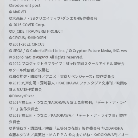
©irodori ent post
© MARVEL
©大森藤ノ・SBクリエイティブ/ダンまち4製作委員会
© 2016 COVER Corp.
©D_CIDE TRAUMEREI PROJECT
©CIRCUS/ ©HIKOSEN
©2001-2021 CIRCUS
© SEGA / © Colorful Palette Inc. / © Crypton Future Media, INC. ww
w.piapro.net
All rights reserved.
©2022 プロジェクトラブライブ！虹ヶ咲学園スクールアイドル同好会
©クール教信者／双葉社
©和久井健・講談社／アニメ「東京リベンジャーズ」製作委員会
©2019 丸戸史明・深崎暮人・KADOKAWA ファンタジア文庫刊／映画も
冴えない製作委員会
©Disney/Pixar
©2014 橘公司・つなこ/KADOKAWA 富士見書房刊/「デート・ア・ライ
ブⅡ」製作委員会
©2019 橘公司・つなこ／KADOKAWA／「デート・ア・ライブⅢ」製作
委員会
©春場ねぎ・講談社／映画「五等分の花嫁」製作委員会 ®KODANSHA
©藤本タツキ／集英社・ＭＡＰＰＡ ©丸山くがね・KADOKAWA刊／オー