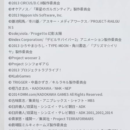
©2013 CIRCUS/D.C.III製作委員会
©オケアノス／「翠星のガルガンティア」製作委員会
©2013 Nippon Ichi Software, Inc.
©鎌池和馬／冬川基／アスキー・メディアワークス／PROJECT-RAILGU
N S
©sole;viola／Progetto 幻影太陽
©Index Corporation/「デビルサバイバー2」アニメーション製作委員会
©2013 ひろやまひろし・TYPE-MOON・角川書店／「プリズマ☆イリ
ヤ」製作委員会
©Project wooser 2
©Project シンフォギアＧ
©2013 プロジェクトラブライブ！
©KLabGames
© TRIGGER・中島かずき／キルラキル製作委員会
©橙乃ままれ・KADOKAWA／NHK・NEP
©2014 DMM.com/KADOKAWA GAMES All Rights Reserved.
©古味直志／集英社・アニプレックス・シャフト・MBS
©臼井儀人/双葉社・シンエイ・テレビ朝日・ADK
©臼井儀人/双葉社・シンエイ・テレビ朝日・ADK 2001,2002,2014
©貴家悠・橘賢一／集英社・Project TERRAFORMARS
©劇場版ミルキィホームズ製作委員会