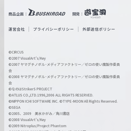
e
u
i
b
商品企画：
開発：
ß
e
S
O
運営会社
プライバシーポリシー
外部送信ポリシー
c
f
h
f
w
i
a
©CIRCUS
c
©2007 VisualArt's/Key
r
i
©2007 ヤマグチノボル･メディアファクトリー／ゼロの使い魔製作委員
z
会
a
©2008 ヤマグチノボル･メディアファクトリー／ゼロの使い魔製作委員
l
会
C
©なのはStrikerS PROJECT
h
©ATLUS CO.,LTD.1996,2006 ALL RIGHTS RESERVED.
a
©NIPPON ICHI SOFTWARE INC. ©TYPE-MOON All Rights Reserved.
n
©SEGA
©2005、2009 美水かがみ／角川書店
n
©2008 VisualArt's/Key
e
©2009 Nitroplus/Project Phantom
l