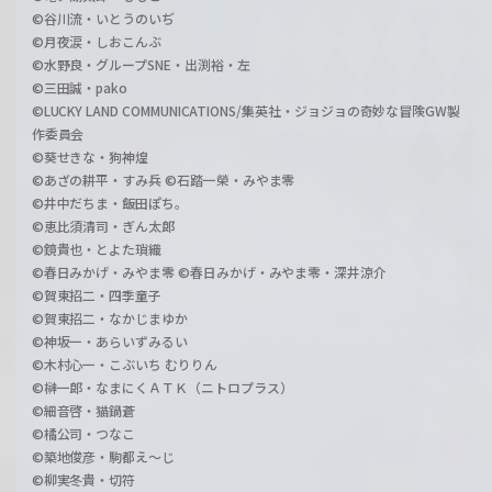
©谷川流・いとうのいぢ
©月夜涙・しおこんぶ
©水野良・グループSNE・出渕裕・左
©三田誠・pako
©LUCKY LAND COMMUNICATIONS/集英社・ジョジョの奇妙な冒険GW製
作委員会
©葵せきな・狗神煌
©あざの耕平・すみ兵 ©石踏一榮・みやま零
©井中だちま・飯田ぽち。
©恵比須清司・ぎん太郎
©鏡貴也・とよた瑣織
©春日みかげ・みやま零 ©春日みかげ・みやま零・深井涼介
©賀東招二・四季童子
©賀東招二・なかじまゆか
©神坂一・あらいずみるい
©木村心一・こぶいち むりりん
©榊一郎・なまにくＡＴＫ（ニトロプラス）
©細音啓・猫鍋蒼
©橘公司・つなこ
©築地俊彦・駒都え～じ
©柳実冬貴・切符