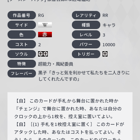
RG
RR
作品番号
レアリティ
キャラ
サイド
種類
3
色
レベル
2
10000
コスト
パワー
ソウル
トリガー
超能力・風紀委員
特徴
黒子「きっと気を利かせて私たちを二人きりに
フレーバー
してくれたんですの」
【自】 このカードが手札から舞台に置かれた時か
『チェンジ』で舞台に置かれた時、あなたは自分の
クロックの上から1枚を、控え室に置いてよい。
【自】［(1) 手札を1枚控え室に置く］ このカードが
アタックした時、あなたはコストを払ってよい。そ
うしたら、そのターン中、このカードのパワーを＋