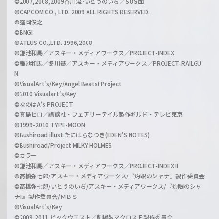
©2007,2008,2009谷川流･いとうのいぢ／
SOS団
©CAPCOM CO., LTD. 2009 ALL RIGHTS RESERVED.
©窪岡俊之
©BNGI
©ATLUS CO.,LTD. 1996,2008
©鎌池和馬／アスキー・メディアワークス／PROJECT-INDEX
©鎌池和馬／冬川基／アスキー・メディアワークス／PROJECT-RAILGU
N
©VisualArt's/Key/Angel Beats! Project
©2010 Visualart's/Key
©なのはA's PROJECT
©真島ヒロ／講談社・フェアリーテイル製作ギルド・テレビ東京
©1999-2010 TYPE-MOON
©Bushiroad illust:たにはらなつき(EDEN'S NOTES)
©Bushiroad/Project MILKY HOLMES
©カラー
©鎌池和馬／アスキー・メディアワークス／PROJECT-INDEX II
©高橋弥七郎/アスキー・メディアワークス/『灼眼のシャナ』製作委員会
©高橋弥七郎/いとうのいぢ/アスキー・メディアワークス/『灼眼のシャ
ナII』製作委員会/ＭＢＳ
©VisualArt's/Key
©2009,2011 ビックウエスト／劇場版マクロスＦ製作委員会