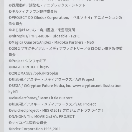
©西尾維新／講談社・アニプレックス・シャフト
©ギルティクラウン製作委員会
©PROJECT DD ©Index Corporation/「ペルソナ４」アニメーション製
作委員会
©あらゐけいいち・角川書店／東雲研究所
©Nitroplus/TYPE-MOON・ufotable・FZPC
©Magica Quartet/Aniplex・Madoka Partners・MBS
©2012 ヤマグチノボル・メディアファクトリー／ゼロの使い魔Ｆ製作委
員会
©Project シンフォギア
©BNGI／PROJECT iM@S
©2012 MAGES./5pb./Nitroplus
©川原 礫／アスキー・メディアワークス／AW Project
©SEGA / ©Crypton Future Media, Inc. www.crypton.net Illustration
by KEI
©VisualArt's/Key/Team Little Busters!
©川原 礫／アスキー・メディアワークス／SAO Project
©vividred project・MBS ©2013 プロジェクトラブライブ！
©NANOHA The MOVIE 2nd A's PROJECT
©サイコパス製作委員会
©Index Corporation 1996,2011