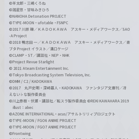
©羊太郎・三嶋くろね
©諸星悠・甘味みきひろ
©NANOHA Detonation PROJECT
©TYPE-MOON・ufotable・FSNPC
©2017 川原 礫／ＫＡＤＯＫＡＷＡ アスキー・メディアワークス／SAO
-A Project
©2018 鴨志田 一／ＫＡＤＯＫＡＷＡ アスキー・メディアワークス／青
ブタ Project イラスト／溝口ケージ
©CLAMP・ST／講談社・NEP・NHK
©Project Revue Starlight
© 2021 Ateam Entertainment Inc.
©Tokyo Broadcasting System Television, Inc.
©DMM / C2 / KADOKAWA
©2017 丸戸史明・深崎暮人・KADOKAWA ファンタジア文庫刊／冴
えない♭な製作委員会
©川上泰樹・伏瀬・講談社／転スラ製作委員会 ©REKI KAWAHARA 2019
illust：abec
©AZONE INTERNATIONAL・acus/アサルトリリィプロジェクト
©TYPE-MOON / FGO6 ANIME PROJECT
©TYPE-MOON / FGO7 ANIME PROJECT
©Frontwing