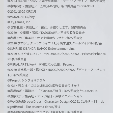
©2013 橘公司・つなこ／富士見書房／「デート･ア･ライブ」製作委員会
©春場ねぎ・講談社／「五等分の花嫁」製作委員会 ®KODANSHA
©2001-2020 CIRCUS
©VISUAL ARTS/Key
© Cygames, Inc.
© 宮島礼吏・講談社／「彼女、お借りします」製作委員会
©2020 夕蜜柑・狐印／KADOKAWA／防振り製作委員会
©赤坂アカ／集英社・かぐや様は告らせたい製作委員会
©2020 プロジェクトラブライブ！虹ヶ咲学園スクールアイドル同好会
©SUNRISE ©BANDAI NAMCO Entertainment Inc.
©2019 ひろやまひろし・TYPE-MOON／KADOKAWA／Prisma☆Phanta
sm製作委員会
©VISUAL ARTS/Key/「神様になった日」Project
©2020 東出祐一郎・橘公司・NOCO/KADOKAWA/「デート・ア・バレッ
ト」製作委員会
©Project シンフォギアＸＶ
© Koi・芳文社／ご注文はBLOOM製作委員会ですか？
©春場ねぎ・講談社／「五等分の花嫁∬」製作委員会 ®KODANSHA
©葦原大介／集英社・テレビ朝日・東映アニメーション
©VANGUARD overDress Character Design ©2021 CLAMP・ST de
sign:伊藤彰 illust:Kinema citrus/獣道
©理不尽な孫の手/MFブックス/「無職転生」製作委員会