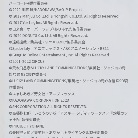
バーロード4製作委員会
©2020 川原 礫/KADOKAWA/SAO-P Project
© 2017 Manjuu Co.,Ltd. & YongShi Co.,Ltd. All Rights Reserved.
© 2017 Yostar, Inc. All Rights Reserved.
©白米良・オーバーラップ/ありふれた製作委員会
© 2020 DONUTS Co. Ltd. All Rights Reserved.
©遠藤達哉／集英社・SPY×FAMILY製作委員会
©Spider Lily／アニプレックス・ABCアニメーション・BS11
©GungHo Online Entertainment, Inc. All Rights Reserved.
©2001-2022 CIRCUS
©荒木飛呂彦&LUCKY LAND COMMUNICATIONS/集英社・ジョジョの奇
妙な冒険SC製作委員会
©LUCKY LAND COMMUNICATIONS/集英社・ジョジョの奇妙な冒険SO製
作委員会
©はまじあき／芳文社・アニプレックス
©KADOKAWA CORPORATION 2023
©SNK CORPORATION ALL RIGHTS RESERVED.
©高橋弥七郎／いとうのいぢ／アスキー･メディアワークス／『灼眼のシ
ャナF』製作委員会
©PROJECT YOHANE
©矢吹健太朗／集英社・あやかしトライアングル製作委員会