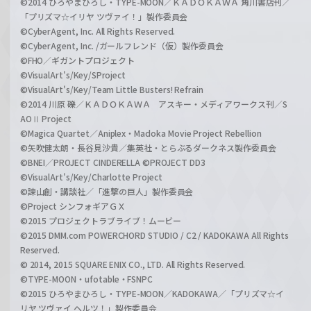
©2014 ひろやまひろし・TYPE-MOON／ＫＡＤＯＫＡＷＡ 角川書店刊／
「プリズマ☆イリヤ ツヴァイ！」製作委員会
©CyberAgent, Inc. All Rights Reserved.
©CyberAgent, Inc. /ガールフレンド（仮）製作委員会
©FHO／ギガントプロジェクト
©VisualArt's/Key/SProject
©VisualArt's/Key/Team Little Busters! Refrain
©2014 川原 礫／ＫＡＤＯＫＡＷＡ アスキー・メディアワークス刊／S
AOⅡ Project
©Magica Quartet／Aniplex・Madoka Movie Project Rebellion
©矢吹健太朗・長谷見沙貴／集英社・とらぶるダークネス製作委員会
©BNEI／PROJECT CINDERELLA ©PROJECT DD3
©VisualArt's/Key/Charlotte Project
©諫山創・講談社／「進撃の巨人」製作委員会
©Project シンフォギアＧＸ
©2015 プロジェクトラブライブ！ムービー
©2015 DMM.com POWERCHORD STUDIO / C2 / KADOKAWA All Rights
Reserved.
© 2014, 2015 SQUARE ENIX CO., LTD. All Rights Reserved.
©TYPE-MOON・ufotable・FSNPC
©2015 ひろやまひろし・TYPE-MOON／KADOKAWA／「プリズマ☆イ
リヤ ツヴァイ ヘルツ！」製作委員会