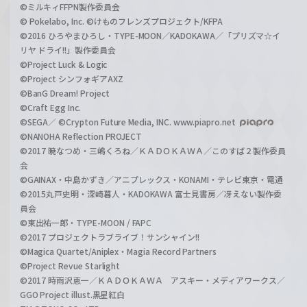
©ミルキィFFPN製作委員会
© Pokelabo, Inc. ©けものフレンズプロジェクト/KFPA
©2016 ひろやまひろし・TYPE-MOON／KADOKAWA／「プリズマ☆イ
リヤ ドライ!!」製作委員会
©Project Luck & Logic
©Project シンフォギアAXZ
©BanG Dream! Project
©Craft Egg Inc.
©SEGA／ ©Crypton Future Media, INC. www.piapro.net
©NANOHA Reflection PROJECT
©2017 暁なつめ・三嶋くろね／ＫＡＤＯＫＡＷＡ／このすば２製作委員
会
©GAINAX・中島かずき／アニプレックス・KONAMI・テレビ東京・電通
©2015丸戸史明・深崎暮人・KADOKAWA 富士見書房／冴えない製作委
員会
©東出祐一郎・TYPE-MOON / FAPC
©2017 プロジェクトラブライブ！サンシャイン!!
©Magica Quartet/Aniplex・Magia Record Partners
©Project Revue Starlight
©2017 時雨沢恵一／ＫＡＤＯＫＡＷＡ アスキー・メディアワークス／
GGO Project illust.黒星紅白