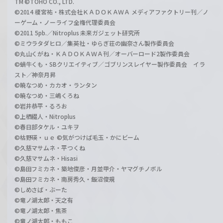
TM ©TOHO CO., LTD.
©2014 榎宮祐・株式会社ＫＡＤＯＫＡＷＡ メディアファクトリー刊／ノ
ーゲーム・ノーライフ全権代理委員会
©2011 5pb.／Nitroplus 未来ガジェット研究所
©ミウラタダヒロ／集英社・ゆらぎ荘の幽奈さん製作委員会
©丸山くがね・ＫＡＤＯＫＡＷＡ刊／オーバーロード2製作委員会
©蝸牛くも・SBクリエイティブ／ゴブリンスレイヤー製作委員会 イラ
スト／神奈月昇
©暁なつめ・カカオ・ランタン
©暁なつめ・三嶋くろね
©岩井恭平・るろお
©上栖綴人・Nitroplus
©春日部タケル・ユキヲ
©枯野瑛・ｕｅ ©気がつけば毛玉・かにビーム
©久慈マサムネ・平つくね
©久慈マサムネ・Hisasi
©島田フミカネ・築地俊彦・月並甲介・ヤマグチノボル
©島田フミカネ・南房秀久・飯沼俊規
©しめさば・ぶーた
©竜ノ湖太郎・天之有
©竜ノ湖太郎・焦茶
©竜ノ湖太郎・ももこ