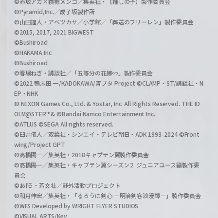
©赤坂アカ×横槍メンゴ／集英社・【推しの子】製作委員会
©Pyramid,Inc.／成子坂製作所
©山田鐘人・アベツカサ／小学館／「葬送のフリーレン」製作委員会
©2015, 2017, 2021 BIGWEST
©Bushiroad
©HAKAMA Inc
©Bushiroad
©春場ねぎ・講談社／「五等分の花嫁∽」製作委員会
©2022 鴨志田 一/KADOKAWA/青ブタ Project ©CLAMP・ST/講談社・N
EP・NHK
© NEXON Games Co., Ltd. & Yostar, Inc. All Rights Reserved. THE ID
OLM@STER™& ©Bandai Namco Entertainment Inc.
©ATLUS ©SEGA All rights reserved.
©臼井儀人／双葉社・シンエイ・テレビ朝日・ADK 1993-2024 ©Front
wing/Project GPT
©高橋陽一／集英社・2018キャプテン翼製作委員会
©高橋陽一／集英社・キャプテン翼シーズン２ ジュニアユース編製作委
員会
©あfろ・芳文社／野外活動プロジェクト
©和月伸宏／集英社・「るろうに剣心 －明治剣客浪漫譚－」製作委員会
©WFS Developed by WRIGHT FLYER STUDIOS
©VISUAL ARTS/Key