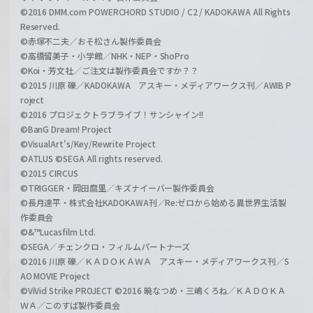
©2016 DMM.com POWERCHORD STUDIO / C2 / KADOKAWA All Rights
Reserved.
©赤塚不二夫／おそ松さん製作委員会
©高橋留美子・小学館／NHK・NEP・ShoPro
©Koi・芳文社／ご注文は製作委員会ですか？？
©2015 川原 礫／KADOKAWA アスキー・メディアワークス刊／AWIB P
roject
©2016 プロジェクトラブライブ！サンシャイン!!
©BanG Dream! Project
©VisualArt's/Key/Rewrite Project
©ATLUS ©SEGA All rights reserved.
©2015 CIRCUS
©TRIGGER・岡田麿里／キズナイーバー製作委員会
©長月達平・株式会社KADOKAWA刊／Re:ゼロから始める異世界生活製
作委員会
©&™Lucasfilm Ltd.
©SEGA／チェンクロ・フィルムパートナーズ
©2016 川原 礫／ＫＡＤＯＫＡＷＡ アスキー・メディアワークス刊／S
AO MOVIE Project
©ViVid Strike PROJECT ©2016 暁なつめ・三嶋くろね／ＫＡＤＯＫＡ
ＷＡ／このすば製作委員会