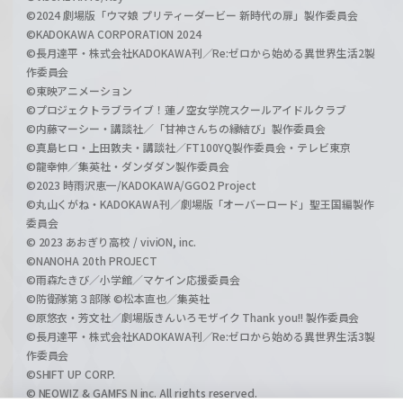
©2024 劇場版「ウマ娘 プリティーダービー 新時代の扉」製作委員会
©KADOKAWA CORPORATION 2024
©長月達平・株式会社KADOKAWA刊／Re:ゼロから始める異世界生活2製
作委員会
©東映アニメーション
©プロジェクトラブライブ！蓮ノ空女学院スクールアイドルクラブ
©内藤マーシー・講談社／「甘神さんちの縁結び」製作委員会
©真島ヒロ・上田敦夫・講談社／FT100YQ製作委員会・テレビ東京
©龍幸伸／集英社・ダンダダン製作委員会
©2023 時雨沢恵一/KADOKAWA/GGO2 Project
©丸山くがね・KADOKAWA刊／劇場版「オーバーロード」聖王国編製作
委員会
© 2023 あおぎり高校 / viviON, inc.
©NANOHA 20th PROJECT
©雨森たきび／小学館／マケイン応援委員会
©防衛隊第３部隊 ©松本直也／集英社
©原悠衣・芳文社／劇場版きんいろモザイク Thank you!! 製作委員会
©長月達平・株式会社KADOKAWA刊／Re:ゼロから始める異世界生活3製
作委員会
©SHIFT UP CORP.
© NEOWIZ & GAMFS N inc. All rights reserved.