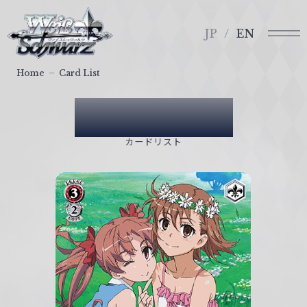
メ
ヴ
ニ
ァ
JP
EN
ュ
イ
ー
ス
Home
Card List
シ
ュ
Card List
ヴ
ァ
カードリスト
ル
ツ
｜
W
e
i
ß
S
c
h