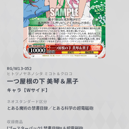
w
a
r
z
RG/W13-052
ヒトツノヤネノシタ ミコト＆クロコ
一つ屋根の下 美琴＆黒子
キャラ【Wサイド】
ネオスタンダード区分
とある魔術の禁書目録／とある科学の超電磁砲
収録商品
[ブースターパック] 禁書目録II＆超電磁砲