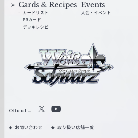
Cards & Recipes
Events
カードリスト
大会・イベント
PRカード
デッキレシピ
ヴ
ァ
イ
ス
シ
ュ
ヴ
ァ
ル
Official
X
Y
ツ
o
｜
お問い合わせ
取り扱い店舗一覧
u
W
T