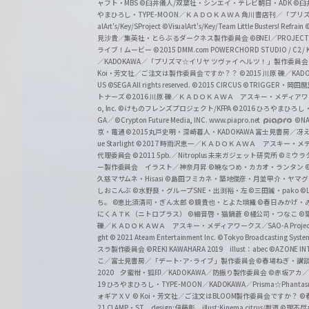
ャフト・MBS
©臼井儀人/双葉社・シンエイ・テレビ朝日・ADK
©臼
やまひろし・TYPE-MOON／ＫＡＤＯＫＡＷＡ 角川書店刊／「プ
alArt's/Key/SProject
©VisualArt's/Key/Team Little Busters! Refrain
見沙貴／集英社・とらぶるダークネス製作委員会
©BNEI／PROJECT 
ライブ！ムービー
©2015 DMM.com POWERCHORD STUDIO / C2 / KA
／KADOKAWA／「プリズマ☆イリヤ ツヴァイ ヘルツ！」製作委員
Koi・芳文社／ご注文は製作委員会ですか？？
©2015 川原 礫／KA
US ©SEGA All rights reserved.
©2015 CIRCUS
©TRIGGER・岡
トナーズ
©2016 川原 礫／ＫＡＤＯＫＡＷＡ アスキー・メディアワークス刊
o, Inc. ©けものフレンズプロジェクト/KFPA
©2016 ひろやまひろし
GA／ ©Crypton Future Media, INC. www.piapro.net
©NA
京・電通
©2015丸戸史明・深崎暮人・KADOKAWA 富士見書房／
ue Starlight
©2017 時雨沢恵一／ＫＡＤＯＫＡＷＡ アスキー・メディアワー
代理委員会
©2011 5pb.／Nitroplus 未来ガジェット研究所
©ミウラ
ー製作委員会 イラスト／神奈月昇
©暁なつめ・カカオ・ランタン
久慈マサムネ・Hisasi
©島田フミカネ・築地俊彦・月並甲介・ヤマ
しおこんぶ
©水野良・グループSNE・出渕裕・左
©三田誠・pako
©
ち。
©恵比須清司・ぎん太郎
©鏡貴也・とよた瑣織
©春日みかげ・
にくＡＴＫ（ニトロプラス）
©細音啓・猫鍋蒼
©橘公司・つなこ
©
礫／ＫＡＤＯＫＡＷＡ アスキー・メディアワークス／SAO-A Projec
ght
© 2021 Ateam Entertainment Inc.
©Tokyo Broadcasting System 
スラ製作委員会 ©REKI KAWAHARA 2019 illust：abec
©AZONE 
こ／富士見書房／「デート･ア･ライブ」製作委員会
©春場ねぎ・講談
2020 夕蜜柑・狐印／KADOKAWA／防振り製作委員会
©赤坂アカ
19 ひろやまひろし・TYPE-MOON／KADOKAWA／Prisma☆Phant
ォギアＸＶ
© Koi・芳文社／ご注文はBLOOM製作委員会ですか？
©
21 CLAMP・ST design:伊藤彰 illust:Kinema citrus/獣道
©理不尽