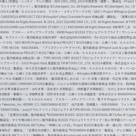
井儀人/双葉社・シンエイ・テレビ朝日・ADK 2001,2002,2014
©貴家悠・橘賢一／集英社・Project T
i
リズマ☆イリヤ ツヴァイ！」製作委員会
©CyberAgent, Inc. All Rights Reserved.
©CyberAgent, I
a
©2014 川原 礫／ＫＡＤＯＫＡＷＡ アスキー・メディアワークス刊／SAOⅡ Project
©Magica Quart
CINDERELLA ©PROJECT DD3
©VisualArt's/Key/Charlotte Project
©諫山創・講談社／「進撃の巨
l
DOKAWA All Rights Reserved.
© 2014, 2015 SQUARE ENIX CO., LTD. All Rights Reserved.
©TYPE
会
©2016 DMM.com POWERCHORD STUDIO / C2 / KADOKAWA All Rights Reserved.
©赤塚不二夫／
C
DOKAWA アスキー・メディアワークス刊／AWIB Project
©2016 プロジェクトラブライブ！サンシャイ
h
田麿里／キズナイーバー製作委員会
©長月達平・株式会社KADOKAWA刊／Re:ゼロから始める異世界生
／SAO MOVIE Project
©ViVid Strike PROJECT ©2016 暁なつめ・三嶋くろね／Ｋ
a
・TYPE-MOON／KADOKAWA／「プリズマ☆イリヤ ドライ!!」製作委員会
©Project Luck & Logic
©P
NOHA Reflection PROJECT
©2017 暁なつめ・三嶋くろね／ＫＡＤＯＫＡＷＡ／このすば２製作委
n
冴えない製作委員会
©東出祐一郎・TYPE-MOON / FAPC
©2017 プロジェクトラブライブ！サンシャイン!
n
クス／GGO Project illust.黒星紅白
TM ©TOHO CO., LTD.
©2014 榎宮祐・株式会社Ｋ
タダヒロ／集英社・ゆらぎ荘の幽奈さん製作委員会
©丸山くがね・ＫＡＤＯＫＡＷＡ刊／オーバーロ
e
©暁なつめ・三嶋くろね
©岩井恭平・るろお
©上栖綴人・Nitroplus
©春日部タケル・ユキヲ
©枯野瑛
グチノボル
©島田フミカネ・南房秀久・飯沼俊規
©しめさば・ぶーた
©竜ノ湖太郎・天之有
©竜ノ湖
l
LUCKY LAND COMMUNICATIONS/集英社・ジョジョの奇妙な冒険GW製作委員会
©葵せきな・狗神煌
みやま零 ©春日みかげ・みやま零・深井涼介
©賀東招二・四季童子
©賀東招二・なかじまゆか
©神坂
築地俊彦・駒都え～じ
©柳実冬貴・切符
©羊太郎・三嶋くろね
©諸星悠・甘味みきひろ
©NANOHA De
t
©2018 鴨志田 一／ＫＡＤＯＫＡＷＡ アスキー・メディアワークス／青ブタ Project イラスト／
Television, Inc.
©DMM / C2 / KADOKAWA
©2017 丸戸史明・深崎暮人・KADOKAWA ファン
INTERNATIONAL・acus/アサルトリリィプロジェクト
©TYPE-MOON / FGO6 ANIME PROJECT
©TYPE
社／「五等分の花嫁」製作委員会 ®KODANSHA
©2001-2020 CIRCUS
©VISUAL ARTS/Key
© Cygame
／集英社・かぐや様は告らせたい製作委員会
©2020 プロジェクトラブライブ！虹ヶ咲学園スクール
asm製作委員会
©VISUAL ARTS/Key/「神様になった日」Project
©2020 東出祐一郎・橘公司・NOCO
春場ねぎ・講談社／「五等分の花嫁∬」製作委員会 ®KODANSHA
©葦原大介／集英社・テレビ朝日・
な孫の手/MFブックス/「無職転生」製作委員会
©irodori ent post
© MARVEL
©大森藤ノ・SBクリエ