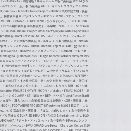
ERRAFORMARS
©劇場版ミルキィホームズ製作委員会
©2014 ひろ
nc. /ガールフレンド（仮）製作委員会
©FHO／ギガントプロジェクト
©Visu
et／Aniplex・Madoka Movie Project Rebellion
©矢吹健太朗・長谷
人」製作委員会
©Project シンフォギアＧＸ
©2015 プロジェクトラブ
-MOON・ufotable・FSNPC
©2015 ひろやまひろし・TYPE-MOON
おそ松さん製作委員会
©高橋留美子・小学館／NHK・NEP・ShoPro
©
ン!!
©BanG Dream! Project
©VisualArt's/Key/Rewrite Project
©ATL
活製作委員会
©&™Lucasfilm Ltd.
©SEGA／チェンクロ・フィルムパー
ＡＤＯＫＡＷＡ／このすば製作委員会
©ミルキィFFPN製作委員会
© Pokelab
roject シンフォギアAXZ
©BanG Dream! Project
©Craft Egg Inc.
©SE
員会
©GAINAX・中島かずき／アニプレックス・KONAMI・テレビ東
!
©Magica Quartet/Aniplex・Magia Record Partners
©Project Rev
ＡＤＯＫＡＷＡ メディアファクトリー刊／ノーゲーム・ノーライフ全権
ード2製作委員会
©蝸牛くも・SBクリエイティブ／ゴブリンスレイヤ
・ｕｅ ©気がつけば毛玉・かにビーム
©久慈マサムネ・平つくね
©
太郎・焦茶
©竜ノ湖太郎・ももこ
©谷川流・いとうのいぢ
©月夜涙・
©あざの耕平・すみ兵 ©石踏一榮・みやま零
©井中だちま・飯田ぽ
一・あらいずみるい
©木村心一・こぶいち むりりん
©榊一郎・なま
tonation PROJECT
©TYPE-MOON・ufotable・FSNPC
©2017 川原
溝口ケージ
©CLAMP・ST／講談社・NEP・NHK
©Project Revue Starli
タジア文庫刊／冴えない♭な製作委員会
©川上泰樹・伏瀬・講談社／転
-MOON / FGO7 ANIME PROJECT
©Frontwing
©2013 橘公司・つな
s, Inc.
© 宮島礼吏・講談社／「彼女、お借りします」製作委員会
©
アイドル同好会
©SUNRISE ©BANDAI NAMCO Entertainment Inc.
©20
/KADOKAWA/「デート・ア・バレット」製作委員会
©Project シンフ
東映アニメーション
©VANGUARD overDress Character Design ©20
イティブ/ダンまち4製作委員会
© 2016 COVER Corp.
©D_CIDE TRA