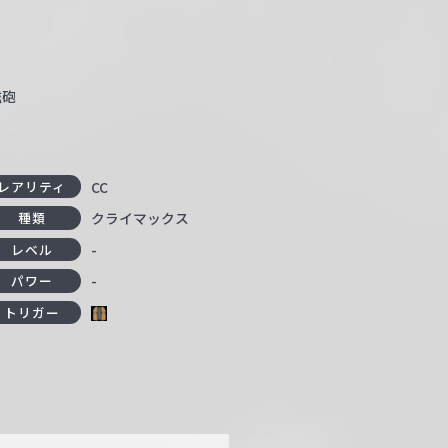
磁砲
CC
レアリティ
クライマックス
種類
-
レベル
-
パワー
トリガー