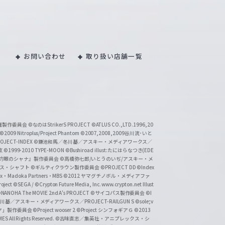
お問い合わせ
取り扱い店舗一覧
い魔製作委員会
©なのはStrikerS PROJECT
©ATLUS CO.,LTD.1996,20
©2009 Nitroplus/Project Phantom
©2007,2008,2009谷川流･いと
CT-INDEX
©鎌池和馬／冬川基／アスキー・メディアワークス／
京
©1999-2010 TYPE-MOON
©Bushiroad illust:たにはらなつき(EDE
『灼眼のシャナ』製作委員会
©高橋弥七郎/いとうのいぢ/アスキー・メ
クス・シャフト
©ギルティクラウン製作委員会
©PROJECT DD ©Index
lex・Madoka Partners・MBS
©2012 ヤマグチノボル・メディアファ
ject
©SEGA / ©Crypton Future Media, Inc. www.crypton.net Illust
NANOHA The MOVIE 2nd A's PROJECT
©サイコパス製作委員会
©I
基／アスキー・メディアワークス／PROJECT-RAILGUN S
©sole;v
リヤ」製作委員会
©Project wooser 2
©Project シンフォギアＧ
©2013
 All Rights Reserved.
©古味直志／集英社・アニプレックス・シ