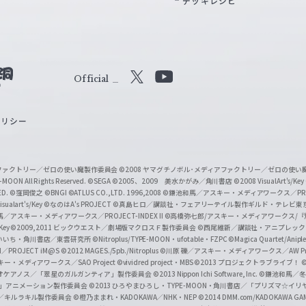
デッキレシピ
Official
X
Y
o
ポリシー
u
T
u
ィアファクトリー／ゼロの使い魔製作委員会
©2008 ヤマグチノボル･メディアファクトリー／ゼロの使
b
MOON All Rights Reserved.
©SEGA
©2005、2009 美水かがみ／角川書店
©2008 VisualArt's/Key
ED.
©窪岡俊之
©BNGI
©ATLUS CO.,LTD. 1996,2008
©鎌池和馬／アスキー・メディアワークス／PROJE
e
sualart's/Key
©なのはA's PROJECT
©真島ヒロ／講談社・フェアリーテイル製作ギルド・テレビ東
／アスキー・メディアワークス／PROJECT-INDEX II
©高橋弥七郎/アスキー・メディアワークス/
O
/Key
©2009,2011 ビックウエスト／劇場版マクロスＦ製作委員会
©西尾維新／講談社・アニプレッ
f
いいち・角川書店／東雲研究所
©Nitroplus/TYPE-MOON・ufotable・FZPC
©Magica Quartet/Anip
I／PROJECT iM@S
©2012 MAGES./5pb./Nitroplus
©川原 礫／アスキー・メディアワークス／AW Pro
f
ー・メディアワークス／SAO Project
©vividred project・MBS ©2013 プロジェクトラブライブ！
©
i
オケアノス／「翠星のガルガンティア」製作委員会
©2013 Nippon Ichi Software, Inc.
©鎌池和馬／冬川
イバー2」アニメーション製作委員会
©2013 ひろやまひろし・TYPE-MOON・角川書店／「プリズマ☆イ
c
ずき／キルラキル製作委員会
©橙乃ままれ・KADOKAWA／NHK・NEP
©2014 DMM.com/KADOKAWA GAMES