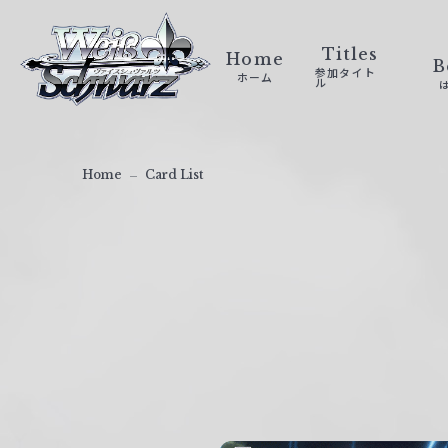
ヴ
ァ
Titles
Home
B
参加タイト
ホーム
イ
ル
ス
シ
ュ
Home
Card List
ヴ
ァ
ル
ツ
｜
W
e
i
ß
S