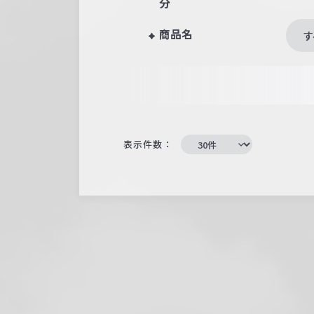
分
商品名
す
表示件数：