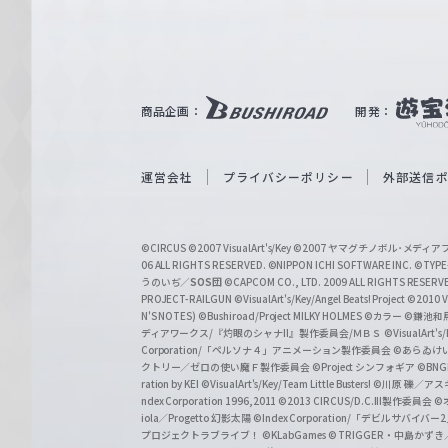
ァ
ル
ツ
｜
商品企画：
開発：
W
e
i
運営会社
プライバシーポリシー
外部送信
ß
S
©CIRCUS
©2007 VisualArt's/Key
©2007 ヤマグチノボル･メデ
c
06 ALL RIGHTS RESERVED.
©NIPPON ICHI SOFTWARE INC. ©TYPE-
うのいぢ／
SOS団
©CAPCOM CO., LTD. 2009 ALL RIGHTS RESERV
h
PROJECT-RAILGUN
©VisualArt's/Key/Angel Beats! Project
©2010 Vi
w
N'S NOTES)
©Bushiroad/Project MILKY HOLMES
©カラー
©鎌池和馬
ディアワークス/『灼眼のシャナII』製作委員会/ＭＢＳ
©VisualArt's
a
Corporation/「ペルソナ４」アニメーション製作委員会
©あらゐけ
クトリー／ゼロの使い魔Ｆ製作委員会
©Project シンフォギア
©BNG
r
ration by KEI
©VisualArt's/Key/Team Little Busters!
©川原 礫／アスキ
z
ndex Corporation 1996,2011
©2013 CIRCUS/D.C.III製作委員会
©
iola／Progetto 幻影太陽
©Index Corporation/「デビルサバ
プロジェクトラブライブ！
©KLabGames
© TRIGGER・中島か