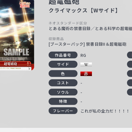
超電磁砲
クライマックス【Wサイド】
ネオスタンダード区分
とある魔術の禁書目録／とある科学の超電
収録商品
[ブースターパック] 禁書目録II＆超電磁砲
RG
作品番号
サイド
色
-
コスト
-
ソウル
-
特徴
これが私の全力だ！！！！
フレーバー