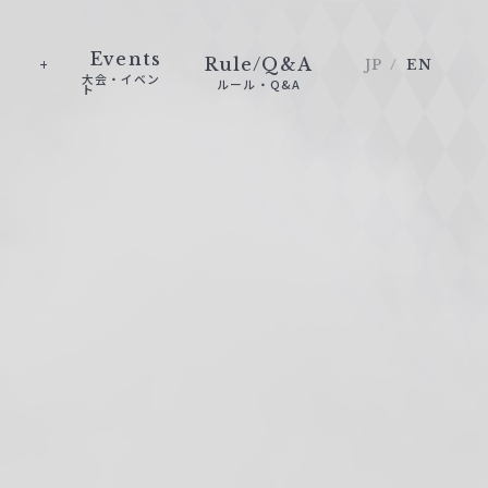
Events
Rule/Q&A
JP
EN
大会・イベン
ルール・Q&A
ト