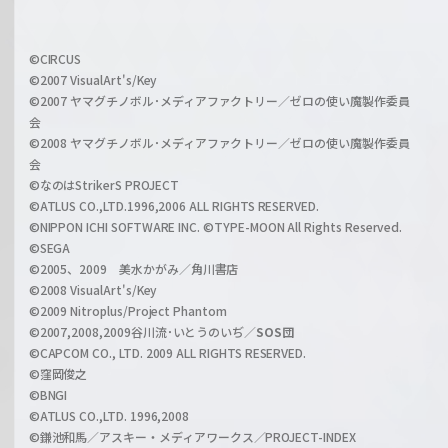
h
f
w
i
a
©CIRCUS
c
©2007 VisualArt's/Key
r
i
©2007 ヤマグチノボル･メディアファクトリー／ゼロの使い魔製作委員
z
会
a
©2008 ヤマグチノボル･メディアファクトリー／ゼロの使い魔製作委員
l
会
C
©なのはStrikerS PROJECT
h
©ATLUS CO.,LTD.1996,2006 ALL RIGHTS RESERVED.
a
©NIPPON ICHI SOFTWARE INC. ©TYPE-MOON All Rights Reserved.
n
©SEGA
©2005、2009 美水かがみ／角川書店
n
©2008 VisualArt's/Key
e
©2009 Nitroplus/Project Phantom
l
©2007,2008,2009谷川流･いとうのいぢ／
SOS団
©CAPCOM CO., LTD. 2009 ALL RIGHTS RESERVED.
©窪岡俊之
©BNGI
©ATLUS CO.,LTD. 1996,2008
©鎌池和馬／アスキー・メディアワークス／PROJECT-INDEX