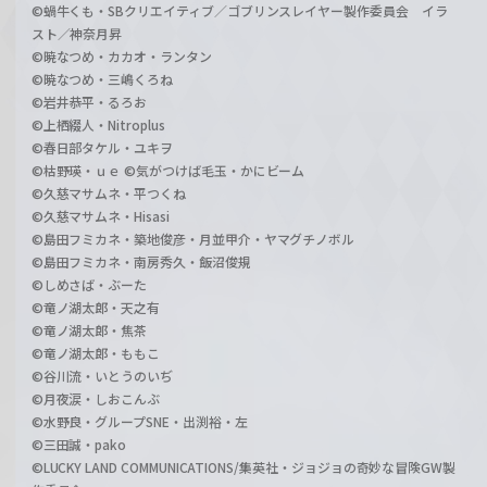
©蝸牛くも・SBクリエイティブ／ゴブリンスレイヤー製作委員会 イラ
スト／神奈月昇
©暁なつめ・カカオ・ランタン
©暁なつめ・三嶋くろね
©岩井恭平・るろお
©上栖綴人・Nitroplus
©春日部タケル・ユキヲ
©枯野瑛・ｕｅ ©気がつけば毛玉・かにビーム
©久慈マサムネ・平つくね
©久慈マサムネ・Hisasi
©島田フミカネ・築地俊彦・月並甲介・ヤマグチノボル
©島田フミカネ・南房秀久・飯沼俊規
©しめさば・ぶーた
©竜ノ湖太郎・天之有
©竜ノ湖太郎・焦茶
©竜ノ湖太郎・ももこ
©谷川流・いとうのいぢ
©月夜涙・しおこんぶ
©水野良・グループSNE・出渕裕・左
©三田誠・pako
©LUCKY LAND COMMUNICATIONS/集英社・ジョジョの奇妙な冒険GW製