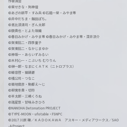
作委員会
©葵せきな・狗神煌
©あざの耕平・すみ兵 ©石踏一榮・みやま零
©井中だちま・飯田ぽち。
©恵比須清司・ぎん太郎
©鏡貴也・とよた瑣織
©春日みかげ・みやま零 ©春日みかげ・みやま零・深井涼介
©賀東招二・四季童子
©賀東招二・なかじまゆか
©神坂一・あらいずみるい
©木村心一・こぶいち むりりん
©榊一郎・なまにくＡＴＫ（ニトロプラス）
©細音啓・猫鍋蒼
©橘公司・つなこ
©築地俊彦・駒都え～じ
©柳実冬貴・切符
©羊太郎・三嶋くろね
©諸星悠・甘味みきひろ
©NANOHA Detonation PROJECT
©TYPE-MOON・ufotable・FSNPC
©2017 川原 礫／ＫＡＤＯＫＡＷＡ アスキー・メディアワークス／SAO
-A Project