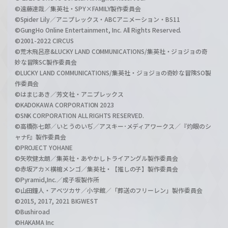
©遠藤達哉／集英社・SPY×FAMILY製作委員会
©Spider Lily／アニプレックス・ABCアニメーション・BS11
©GungHo Online Entertainment, Inc. All Rights Reserved.
©2001-2022 CIRCUS
©荒木飛呂彦&LUCKY LAND COMMUNICATIONS/集英社・ジョジョの奇
妙な冒険SC製作委員会
©LUCKY LAND COMMUNICATIONS/集英社・ジョジョの奇妙な冒険SO製
作委員会
©はまじあき／芳文社・アニプレックス
©KADOKAWA CORPORATION 2023
©SNK CORPORATION ALL RIGHTS RESERVED.
©高橋弥七郎／いとうのいぢ／アスキー･メディアワークス／『灼眼のシ
ャナF』製作委員会
©PROJECT YOHANE
©矢吹健太朗／集英社・あやかしトライアングル製作委員会
©赤坂アカ×横槍メンゴ／集英社・【推しの子】製作委員会
©Pyramid,Inc.／成子坂製作所
©山田鐘人・アベツカサ／小学館／「葬送のフリーレン」製作委員会
©2015, 2017, 2021 BIGWEST
©Bushiroad
©HAKAMA Inc