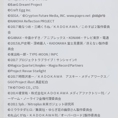
©BanG Dream! Project
©Craft Egg Inc.
©SEGA／ ©Crypton Future Media, INC. www.piapro.net
©NANOHA Reflection PROJECT
©2017 暁なつめ・三嶋くろね／ＫＡＤＯＫＡＷＡ／このすば２製作委員
会
©GAINAX・中島かずき／アニプレックス・KONAMI・テレビ東京・電通
©2015丸戸史明・深崎暮人・KADOKAWA 富士見書房／冴えない製作委
員会
©東出祐一郎・TYPE-MOON / FAPC
©2017 プロジェクトラブライブ！サンシャイン!!
©Magica Quartet/Aniplex・Magia Record Partners
©Project Revue Starlight
©2017 時雨沢恵一／ＫＡＤＯＫＡＷＡ アスキー・メディアワークス／
GGO Project illust.黒星紅白
TM ©TOHO CO., LTD.
©2014 榎宮祐・株式会社ＫＡＤＯＫＡＷＡ メディアファクトリー刊／ノ
ーゲーム・ノーライフ全権代理委員会
©2011 5pb.／Nitroplus 未来ガジェット研究所
©ミウラタダヒロ／集英社・ゆらぎ荘の幽奈さん製作委員会
©丸山くがね・ＫＡＤＯＫＡＷＡ刊／オーバーロード2製作委員会