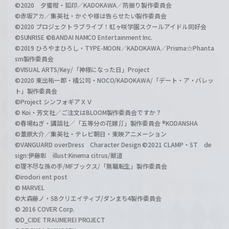
©2020 夕蜜柑・狐印／KADOKAWA／防振り製作委員会
©赤坂アカ／集英社・かぐや様は告らせたい製作委員会
©2020 プロジェクトラブライブ！虹ヶ咲学園スクールアイドル同好会
©SUNRISE ©BANDAI NAMCO Entertainment Inc.
©2019 ひろやまひろし・TYPE-MOON／KADOKAWA／Prisma☆Phanta
sm製作委員会
©VISUAL ARTS/Key/「神様になった日」Project
©2020 東出祐一郎・橘公司・NOCO/KADOKAWA/「デート・ア・バレッ
ト」製作委員会
©Project シンフォギアＸＶ
© Koi・芳文社／ご注文はBLOOM製作委員会ですか？
©春場ねぎ・講談社／「五等分の花嫁∬」製作委員会 ®KODANSHA
©葦原大介／集英社・テレビ朝日・東映アニメーション
©VANGUARD overDress Character Design ©2021 CLAMP・ST de
sign:伊藤彰 illust:Kinema citrus/獣道
©理不尽な孫の手/MFブックス/「無職転生」製作委員会
©irodori ent post
© MARVEL
©大森藤ノ・SBクリエイティブ/ダンまち4製作委員会
© 2016 COVER Corp.
©D_CIDE TRAUMEREI PROJECT