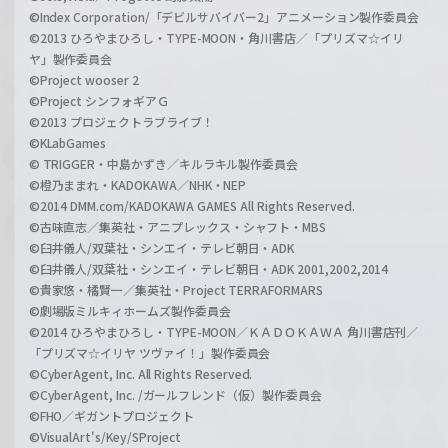
©Index Corporation/「デビルサバイバー2」アニメーション製作委員会
©2013 ひろやまひろし・TYPE-MOON・角川書店／「プリズマ☆イリ
ヤ」製作委員会
©Project wooser 2
©Project シンフォギアＧ
©2013 プロジェクトラブライブ！
©KLabGames
© TRIGGER・中島かずき／キルラキル製作委員会
©橙乃ままれ・KADOKAWA／NHK・NEP
©2014 DMM.com/KADOKAWA GAMES All Rights Reserved.
©古味直志／集英社・アニプレックス・シャフト・MBS
©臼井儀人/双葉社・シンエイ・テレビ朝日・ADK
©臼井儀人/双葉社・シンエイ・テレビ朝日・ADK 2001,2002,2014
©貴家悠・橘賢一／集英社・Project TERRAFORMARS
©劇場版ミルキィホームズ製作委員会
©2014 ひろやまひろし・TYPE-MOON／ＫＡＤＯＫＡＷＡ 角川書店刊／
「プリズマ☆イリヤ ツヴァイ！」製作委員会
©CyberAgent, Inc. All Rights Reserved.
©CyberAgent, Inc. /ガールフレンド（仮）製作委員会
©FHO／ギガントプロジェクト
©VisualArt's/Key/SProject