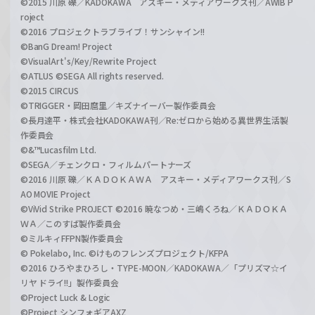
©2015 川原 礫／KADOKAWA アスキー・メディアワークス刊／AWIB P
roject
©2016 プロジェクトラブライブ！サンシャイン!!
©BanG Dream! Project
©VisualArt's/Key/Rewrite Project
©ATLUS ©SEGA All rights reserved.
©2015 CIRCUS
©TRIGGER・岡田麿里／キズナイーバー製作委員会
©長月達平・株式会社KADOKAWA刊／Re:ゼロから始める異世界生活製
作委員会
©&™Lucasfilm Ltd.
©SEGA／チェンクロ・フィルムパートナーズ
©2016 川原 礫／ＫＡＤＯＫＡＷＡ アスキー・メディアワークス刊／S
AO MOVIE Project
©ViVid Strike PROJECT ©2016 暁なつめ・三嶋くろね／ＫＡＤＯＫＡ
ＷＡ／このすば製作委員会
©ミルキィFFPN製作委員会
© Pokelabo, Inc. ©けものフレンズプロジェクト/KFPA
©2016 ひろやまひろし・TYPE-MOON／KADOKAWA／「プリズマ☆イ
リヤ ドライ!!」製作委員会
©Project Luck & Logic
©Project シンフォギアAXZ