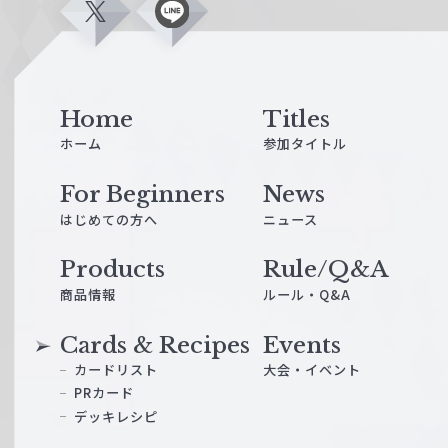
X
L
i
n
e
Home
Titles
ホーム
参加タイトル
For Beginners
News
はじめての方へ
ニュース
Products
Rule/Q&A
商品情報
ルール・Q&A
Cards & Recipes
Events
カードリスト
大会・イベント
PRカード
デッキレシピ