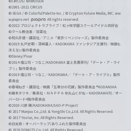
©CIRCUS/ ©HIKOSEN
©2001-2021 CIRCUS
© SEGA / © Colorful Palette Inc. / © Crypton Future Media, INC. ww
w.piapro.net
All rights reserved.
©2022 プロジェクトラブライブ！虹ヶ咲学園スクールアイドル同好会
©クール教信者／双葉社
©和久井健・講談社／アニメ「東京リベンジャーズ」製作委員会
©2019 丸戸史明・深崎暮人・KADOKAWA ファンタジア文庫刊／映画も
冴えない製作委員会
©Disney/Pixar
©2014 橘公司・つなこ/KADOKAWA 富士見書房刊/「デート・ア・ライ
ブⅡ」製作委員会
©2019 橘公司・つなこ／KADOKAWA／「デート・ア・ライブⅢ」製作
委員会
©春場ねぎ・講談社／映画「五等分の花嫁」製作委員会 ®KODANSHA
©藤本タツキ／集英社・ＭＡＰＰＡ ©丸山くがね・KADOKAWA刊／オー
バーロード4製作委員会
©2020 川原 礫/KADOKAWA/SAO-P Project
© 2017 Manjuu Co.,Ltd. & YongShi Co.,Ltd. All Rights Reserved.
© 2017 Yostar, Inc. All Rights Reserved.
©白米良・オーバーラップ/ありふれた製作委員会
© 2020 DONUTS Co. Ltd. All Rights Reserved.