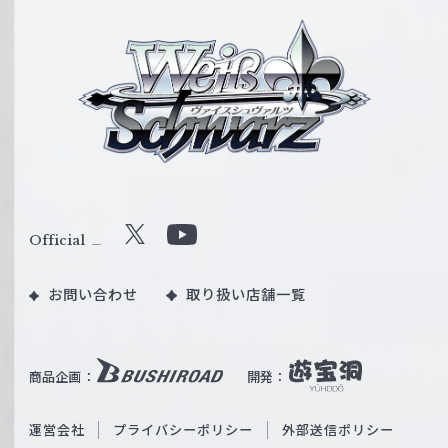
ヴ
ァ
イ
ス
シ
ュ
ヴ
ァ
ル
Official
X
Y
ツ
o
｜
お問い合わせ
取り扱い店舗一覧
u
W
T
e
u
i
b
商品企画：
開発：
ß
e
S
O
運営会社
プライバシーポリシー
外部送信ポリシー
c
f