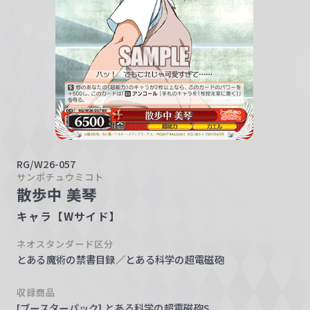
w
a
r
z
RG/W26-057
サンポチュウミコト
散歩中 美琴
キャラ【Wサイド】
ネオスタンダード区分
とある魔術の禁書目録／とある科学の超電磁砲
収録商品
[ブースターパック] とある科学の超電磁砲S