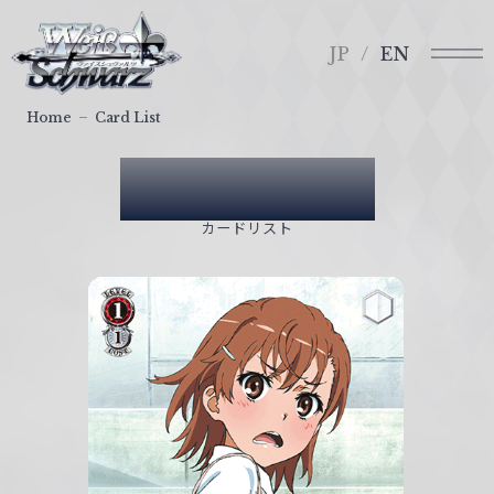
メ
ヴ
ニ
ァ
JP
EN
ュ
イ
ー
ス
Home
Card List
シ
ュ
Card List
ヴ
ァ
カードリスト
ル
ツ
｜
W
e
i
ß
S
c
h