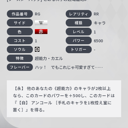
RG
RR
作品番号
レアリティ
キャラ
サイド
種類
1
色
レベル
1
6500
コスト
パワー
-
ソウル
トリガー
超能力・カエル
特徴
ハッ！ でもこれじゃ可愛すぎて……
フレーバー
【永】 他のあなたの《超能力》のキャラが2枚以上
なら、このカードのパワーを＋500し、このカードは
『【自】 アンコール ［手札のキャラを1枚控え室に
置く］』を得る。