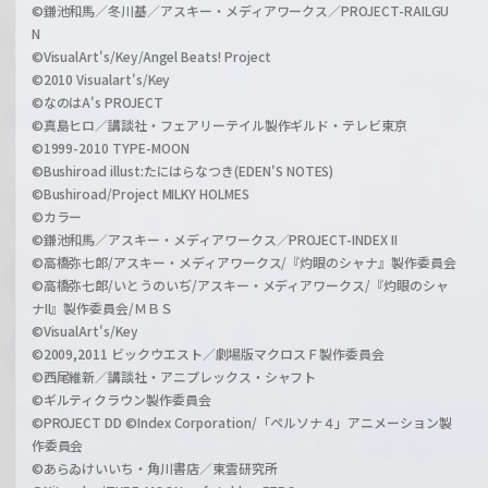
©鎌池和馬／冬川基／アスキー・メディアワークス／PROJECT-RAILGU
N
©VisualArt's/Key/Angel Beats! Project
©2010 Visualart's/Key
©なのはA's PROJECT
©真島ヒロ／講談社・フェアリーテイル製作ギルド・テレビ東京
©1999-2010 TYPE-MOON
©Bushiroad illust:たにはらなつき(EDEN'S NOTES)
©Bushiroad/Project MILKY HOLMES
©カラー
©鎌池和馬／アスキー・メディアワークス／PROJECT-INDEX II
©高橋弥七郎/アスキー・メディアワークス/『灼眼のシャナ』製作委員会
©高橋弥七郎/いとうのいぢ/アスキー・メディアワークス/『灼眼のシャ
ナII』製作委員会/ＭＢＳ
©VisualArt's/Key
©2009,2011 ビックウエスト／劇場版マクロスＦ製作委員会
©西尾維新／講談社・アニプレックス・シャフト
©ギルティクラウン製作委員会
©PROJECT DD ©Index Corporation/「ペルソナ４」アニメーション製
作委員会
©あらゐけいいち・角川書店／東雲研究所