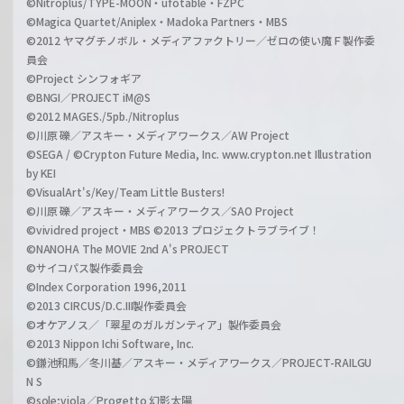
©Nitroplus/TYPE-MOON・ufotable・FZPC
©Magica Quartet/Aniplex・Madoka Partners・MBS
©2012 ヤマグチノボル・メディアファクトリー／ゼロの使い魔Ｆ製作委
員会
©Project シンフォギア
©BNGI／PROJECT iM@S
©2012 MAGES./5pb./Nitroplus
©川原 礫／アスキー・メディアワークス／AW Project
©SEGA / ©Crypton Future Media, Inc. www.crypton.net Illustration
by KEI
©VisualArt's/Key/Team Little Busters!
©川原 礫／アスキー・メディアワークス／SAO Project
©vividred project・MBS ©2013 プロジェクトラブライブ！
©NANOHA The MOVIE 2nd A's PROJECT
©サイコパス製作委員会
©Index Corporation 1996,2011
©2013 CIRCUS/D.C.III製作委員会
©オケアノス／「翠星のガルガンティア」製作委員会
©2013 Nippon Ichi Software, Inc.
©鎌池和馬／冬川基／アスキー・メディアワークス／PROJECT-RAILGU
N S
©sole;viola／Progetto 幻影太陽