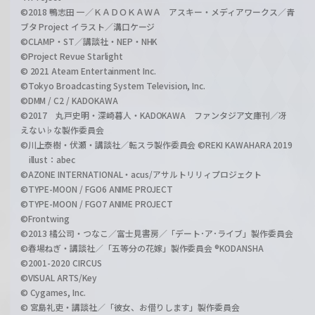
©2018 鴨志田 一／ＫＡＤＯＫＡＷＡ アスキー・メディアワークス／青
ブタ Project イラスト／溝口ケージ
©CLAMP・ST／講談社・NEP・NHK
©Project Revue Starlight
© 2021 Ateam Entertainment Inc.
©Tokyo Broadcasting System Television, Inc.
©DMM / C2 / KADOKAWA
©2017 丸戸史明・深崎暮人・KADOKAWA ファンタジア文庫刊／冴
えない♭な製作委員会
©川上泰樹・伏瀬・講談社／転スラ製作委員会 ©REKI KAWAHARA 2019
illust：abec
©AZONE INTERNATIONAL・acus/アサルトリリィプロジェクト
©TYPE-MOON / FGO6 ANIME PROJECT
©TYPE-MOON / FGO7 ANIME PROJECT
©Frontwing
©2013 橘公司・つなこ／富士見書房／「デート･ア･ライブ」製作委員会
©春場ねぎ・講談社／「五等分の花嫁」製作委員会 ®KODANSHA
©2001-2020 CIRCUS
©VISUAL ARTS/Key
© Cygames, Inc.
© 宮島礼吏・講談社／「彼女、お借りします」製作委員会