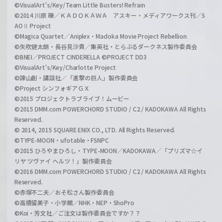
©VisualArt's/Key/Team Little Busters! Refrain
©2014 川原 礫／ＫＡＤＯＫＡＷＡ アスキー・メディアワークス刊／S
AOⅡ Project
©Magica Quartet／Aniplex・Madoka Movie Project Rebellion
©矢吹健太朗・長谷見沙貴／集英社・とらぶるダークネス製作委員会
©BNEI／PROJECT CINDERELLA ©PROJECT DD3
©VisualArt's/Key/Charlotte Project
©諫山創・講談社／「進撃の巨人」製作委員会
©Project シンフォギアＧＸ
©2015 プロジェクトラブライブ！ムービー
©2015 DMM.com POWERCHORD STUDIO / C2 / KADOKAWA All Rights
Reserved.
© 2014, 2015 SQUARE ENIX CO., LTD. All Rights Reserved.
©TYPE-MOON・ufotable・FSNPC
©2015 ひろやまひろし・TYPE-MOON／KADOKAWA／「プリズマ☆イ
リヤ ツヴァイ ヘルツ！」製作委員会
©2016 DMM.com POWERCHORD STUDIO / C2 / KADOKAWA All Rights
Reserved.
©赤塚不二夫／おそ松さん製作委員会
©高橋留美子・小学館／NHK・NEP・ShoPro
©Koi・芳文社／ご注文は製作委員会ですか？？