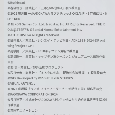
©Bushiroad
©春場ねぎ・講談社／「五等分の花嫁∽」製作委員会
©2022 鴨志田 一/KADOKAWA/青ブタ Project ©CLAMP・ST/講談社・N
EP・NHK
© NEXON Games Co., Ltd. & Yostar, Inc. All Rights Reserved. THE ID
OLM@STER™& ©Bandai Namco Entertainment Inc.
©ATLUS ©SEGA All rights reserved.
©臼井儀人／双葉社・シンエイ・テレビ朝日・ADK 1993-2024 ©Front
wing/Project GPT
©高橋陽一／集英社・2018キャプテン翼製作委員会
©高橋陽一／集英社・キャプテン翼シーズン２ ジュニアユース編製作委
員会
©あfろ・芳文社／野外活動プロジェクト
©和月伸宏／集英社・「るろうに剣心 －明治剣客浪漫譚－」製作委員会
©WFS Developed by WRIGHT FLYER STUDIOS
©VISUAL ARTS/Key
©2024 劇場版「ウマ娘 プリティーダービー 新時代の扉」製作委員会
©KADOKAWA CORPORATION 2024
©長月達平・株式会社KADOKAWA刊／Re:ゼロから始める異世界生活2製
作委員会
©東映アニメーション