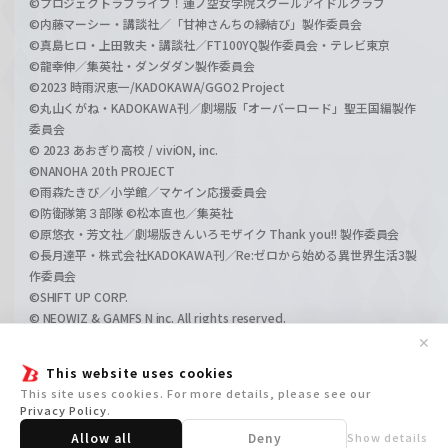
©プロジェクトラブライブ！蓮ノ空女学院スクールアイドルクラブ
©内藤マーシー・講談社／「甘神さんちの縁結び」製作委員会
©真島ヒロ・上田敦夫・講談社／FT100YQ製作委員会・テレビ東京
©龍幸伸／集英社・ダンダダン製作委員会
©2023 時雨沢恵一/KADOKAWA/GGO2 Project
©丸山くがね・KADOKAWA刊／劇場版「オーバーロード」聖王国編製作
委員会
© 2023 あおぎり高校 / viviON, inc.
©NANOHA 20th PROJECT
©雨森たきび／小学館／マケイン応援委員会
©防衛隊第３部隊 ©松本直也／集英社
©原悠衣・芳文社／劇場版きんいろモザイク Thank you!! 製作委員会
©長月達平・株式会社KADOKAWA刊／Re:ゼロから始める異世界生活3製
作委員会
©SHIFT UP CORP.
© NEOWIZ & GAMFS N inc. All rights reserved.
©ATLUS. ©SEGA.
✕
©GIRLS und PANZER Projekt
This website uses cookies
©GIRLS und PANZER Film Projekt
This site uses cookies. For more details, please see our
©GIRLS und PANZER Finale Projekt
Privacy Policy
.
Allow all
Deny
Show details