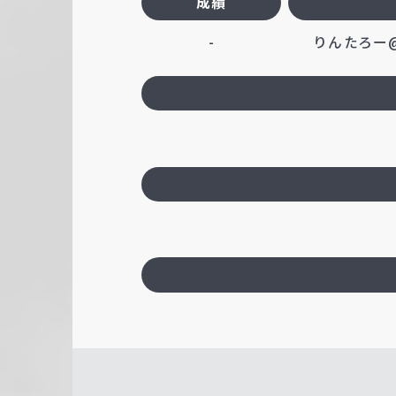
成績
-
りんたろー@P