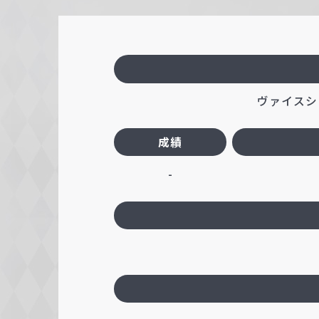
c
h
w
a
r
ヴァイスシ
z
成績
-