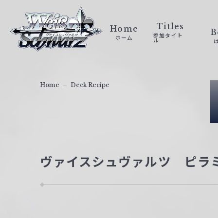
ヴ
ァ
Titles
Home
B
参加タイト
ホーム
イ
ル
ス
シ
ュ
Home
Deck Recipe
ヴ
ァ
ル
ツ
｜
ヴァイスシュヴァルツ ピラミッ
W
e
i
ß
S