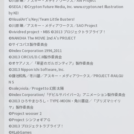
©川原 礫／アスキー・メディアワークス／AW Project
©SEGA / ©Crypton Future Media, Inc. www.crypton.net Illustration
by KEI
©VisualArt's/Key/Team Little Busters!
©川原 礫／アスキー・メディアワークス／SAO Project
©vividred project・MBS ©2013 プロジェクトラブライブ！
©NANOHA The MOVIE 2nd A's PROJECT
©サイコパス製作委員会
©Index Corporation 1996,2011
©2013 CIRCUS/D.C.III製作委員会
©オケアノス／「翠星のガルガンティア」製作委員会
©2013 Nippon Ichi Software, Inc.
©鎌池和馬／冬川基／アスキー・メディアワークス／PROJECT-RAILGU
N S
©sole;viola／Progetto 幻影太陽
©Index Corporation/「デビルサバイバー2」アニメーション製作委員会
©2013 ひろやまひろし・TYPE-MOON・角川書店／「プリズマ☆イリ
ヤ」製作委員会
©Project wooser 2
©Project シンフォギアＧ
©2013 プロジェクトラブライブ！
©KLabGames