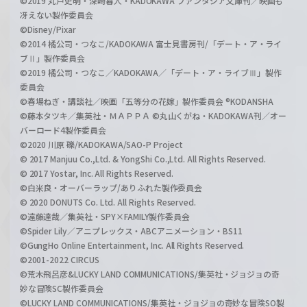
©2019 丸戸史明・深崎暮人・KADOKAWA ファンタジア文庫刊／映画も
冴えない製作委員会
©Disney/Pixar
©2014 橘公司・つなこ/KADOKAWA 富士見書房刊/「デート・ア・ライ
ブⅡ」製作委員会
©2019 橘公司・つなこ／KADOKAWA／「デート・ア・ライブⅢ」製作
委員会
©春場ねぎ・講談社／映画「五等分の花嫁」製作委員会 ®KODANSHA
©藤本タツキ／集英社・ＭＡＰＰＡ ©丸山くがね・KADOKAWA刊／オー
バーロード4製作委員会
©2020 川原 礫/KADOKAWA/SAO-P Project
© 2017 Manjuu Co.,Ltd. & YongShi Co.,Ltd. All Rights Reserved.
© 2017 Yostar, Inc. All Rights Reserved.
©白米良・オーバーラップ/ありふれた製作委員会
© 2020 DONUTS Co. Ltd. All Rights Reserved.
©遠藤達哉／集英社・SPY×FAMILY製作委員会
©Spider Lily／アニプレックス・ABCアニメーション・BS11
©GungHo Online Entertainment, Inc. All Rights Reserved.
©2001-2022 CIRCUS
©荒木飛呂彦&LUCKY LAND COMMUNICATIONS/集英社・ジョジョの奇
妙な冒険SC製作委員会
©LUCKY LAND COMMUNICATIONS/集英社・ジョジョの奇妙な冒険SO製