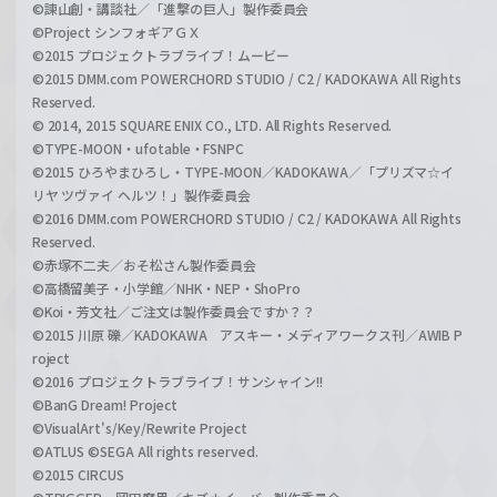
©諫山創・講談社／「進撃の巨人」製作委員会
©Project シンフォギアＧＸ
©2015 プロジェクトラブライブ！ムービー
©2015 DMM.com POWERCHORD STUDIO / C2 / KADOKAWA All Rights
Reserved.
© 2014, 2015 SQUARE ENIX CO., LTD. All Rights Reserved.
©TYPE-MOON・ufotable・FSNPC
©2015 ひろやまひろし・TYPE-MOON／KADOKAWA／「プリズマ☆イ
リヤ ツヴァイ ヘルツ！」製作委員会
©2016 DMM.com POWERCHORD STUDIO / C2 / KADOKAWA All Rights
Reserved.
©赤塚不二夫／おそ松さん製作委員会
©高橋留美子・小学館／NHK・NEP・ShoPro
©Koi・芳文社／ご注文は製作委員会ですか？？
©2015 川原 礫／KADOKAWA アスキー・メディアワークス刊／AWIB P
roject
©2016 プロジェクトラブライブ！サンシャイン!!
©BanG Dream! Project
©VisualArt's/Key/Rewrite Project
©ATLUS ©SEGA All rights reserved.
©2015 CIRCUS