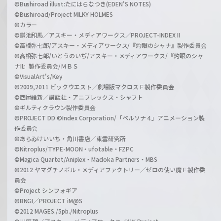
©Bushiroad illust:たにはらなつき(EDEN'S NOTES)
©Bushiroad/Project MILKY HOLMES
©カラー
©鎌池和馬／アスキー・メディアワークス／PROJECT-INDEX II
©高橋弥七郎/アスキー・メディアワークス/『灼眼のシャナ』製作委員会
©高橋弥七郎/いとうのいぢ/アスキー・メディアワークス/『灼眼のシャ
ナII』製作委員会/ＭＢＳ
©VisualArt's/Key
©2009,2011 ビックウエスト／劇場版マクロスＦ製作委員会
©西尾維新／講談社・アニプレックス・シャフト
©ギルティクラウン製作委員会
©PROJECT DD ©Index Corporation/「ペルソナ４」アニメーション製
作委員会
©あらゐけいいち・角川書店／東雲研究所
©Nitroplus/TYPE-MOON・ufotable・FZPC
©Magica Quartet/Aniplex・Madoka Partners・MBS
©2012 ヤマグチノボル・メディアファクトリー／ゼロの使い魔Ｆ製作委
員会
©Project シンフォギア
©BNGI／PROJECT iM@S
©2012 MAGES./5pb./Nitroplus