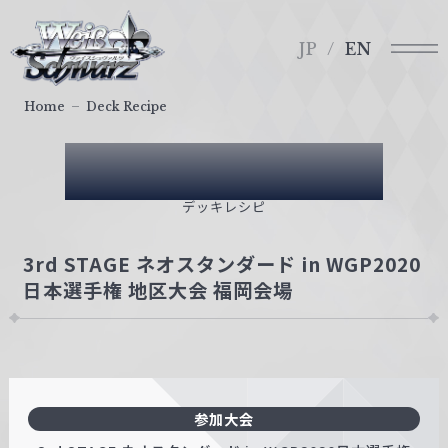
メ
ヴ
ニ
ァ
JP
EN
ュ
イ
ー
ス
Home
Deck Recipe
シ
ュ
Deck Recipe
ヴ
ァ
デッキレシピ
ル
ツ
3rd STAGE ネオスタンダード in WGP2020
｜
日本選手権 地区大会 福岡会場
W
e
i
ß
S
参加大会
c
h