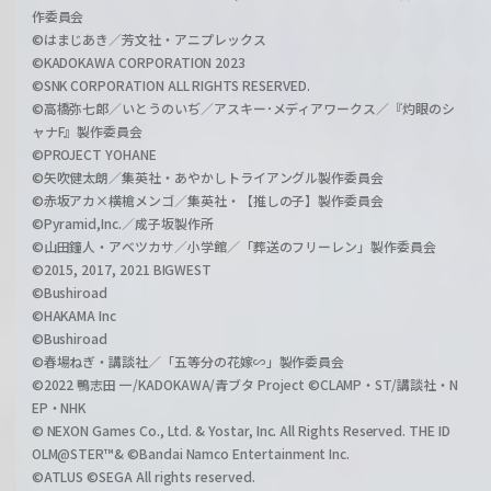
作委員会
©はまじあき／芳文社・アニプレックス
©KADOKAWA CORPORATION 2023
©SNK CORPORATION ALL RIGHTS RESERVED.
©高橋弥七郎／いとうのいぢ／アスキー･メディアワークス／『灼眼のシ
ャナF』製作委員会
©PROJECT YOHANE
©矢吹健太朗／集英社・あやかしトライアングル製作委員会
©赤坂アカ×横槍メンゴ／集英社・【推しの子】製作委員会
©Pyramid,Inc.／成子坂製作所
©山田鐘人・アベツカサ／小学館／「葬送のフリーレン」製作委員会
©2015, 2017, 2021 BIGWEST
©Bushiroad
©HAKAMA Inc
©Bushiroad
©春場ねぎ・講談社／「五等分の花嫁∽」製作委員会
©2022 鴨志田 一/KADOKAWA/青ブタ Project ©CLAMP・ST/講談社・N
EP・NHK
© NEXON Games Co., Ltd. & Yostar, Inc. All Rights Reserved. THE ID
OLM@STER™& ©Bandai Namco Entertainment Inc.
©ATLUS ©SEGA All rights reserved.