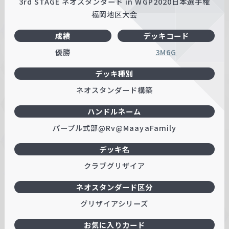
3rd STAGE ネオスタンダード in WGP2020日本選手権
w
福岡地区大会
a
成績
デッキコード
r
z
優勝
3M6G
デッキ種別
ネオスタンダード構築
ハンドルネーム
パープル式部@Rv@MaayaFamily
デッキ名
クラブグリザイア
ネオスタンダード区分
グリザイアシリーズ
お気に入りカード