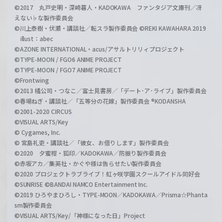
©2017 丸戸史明・深崎暮人・KADOKAWA ファンタジア文庫刊／冴
えない♭な製作委員会
©川上泰樹・伏瀬・講談社／転スラ製作委員会 ©REKI KAWAHARA 2019
illust：abec
©AZONE INTERNATIONAL・acus/アサルトリリィプロジェクト
©TYPE-MOON / FGO6 ANIME PROJECT
©TYPE-MOON / FGO7 ANIME PROJECT
©Frontwing
©2013 橘公司・つなこ／富士見書房／「デート･ア･ライブ」製作委員会
©春場ねぎ・講談社／「五等分の花嫁」製作委員会 ®KODANSHA
©2001-2020 CIRCUS
©VISUAL ARTS/Key
© Cygames, Inc.
© 宮島礼吏・講談社／「彼女、お借りします」製作委員会
©2020 夕蜜柑・狐印／KADOKAWA／防振り製作委員会
©赤坂アカ／集英社・かぐや様は告らせたい製作委員会
©2020 プロジェクトラブライブ！虹ヶ咲学園スクールアイドル同好会
©SUNRISE ©BANDAI NAMCO Entertainment Inc.
©2019 ひろやまひろし・TYPE-MOON／KADOKAWA／Prisma☆Phanta
sm製作委員会
©VISUAL ARTS/Key/「神様になった日」Project