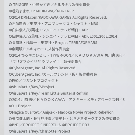
© TRIGGER・中島かずき／キルラキル製作委員会
©橙乃ままれ・KADOKAWA／NHK・NEP
©2014 DMM.com/KADOKAWA GAMES All Rights Reserved.
©古味直志／集英社・アニプレックス・シャフト・MBS
©臼井儀人/双葉社・シンエイ・テレビ朝日・ADK
©臼井儀人/双葉社・シンエイ・テレビ朝日・ADK 2001,2002,2014
©貴家悠・橘賢一／集英社・Project TERRAFORMARS
©劇場版ミルキィホームズ製作委員会
©2014 ひろやまひろし・TYPE-MOON／ＫＡＤＯＫＡＷＡ 角川書店刊／
「プリズマ☆イリヤ ツヴァイ！」製作委員会
©CyberAgent, Inc. All Rights Reserved.
©CyberAgent, Inc. /ガールフレンド（仮）製作委員会
©FHO／ギガントプロジェクト
©VisualArt's/Key/SProject
©VisualArt's/Key/Team Little Busters! Refrain
©2014 川原 礫／ＫＡＤＯＫＡＷＡ アスキー・メディアワークス刊／S
AOⅡ Project
©Magica Quartet／Aniplex・Madoka Movie Project Rebellion
©矢吹健太朗・長谷見沙貴／集英社・とらぶるダークネス製作委員会
©BNEI／PROJECT CINDERELLA ©PROJECT DD3
©VisualArt's/Key/Charlotte Project