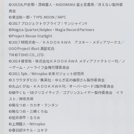
©2015丸戸史明・深崎暮人・KADOKAWA 富士見書房／冴えない製作委
員会
©東出祐一郎・TYPE-MOON / FAPC
©2017 プロジェクトラブライブ！サンシャイン!!
©Magica Quartet/Aniplex・Magia Record Partners
©Project Revue Starlight
©2017 時雨沢恵一／ＫＡＤＯＫＡＷＡ アスキー・メディアワークス／
GGO Project illust.黒星紅白
TM ©TOHO CO., LTD.
©2014 榎宮祐・株式会社ＫＡＤＯＫＡＷＡ メディアファクトリー刊／ノ
ーゲーム・ノーライフ全権代理委員会
©2011 5pb.／Nitroplus 未来ガジェット研究所
©ミウラタダヒロ／集英社・ゆらぎ荘の幽奈さん製作委員会
©丸山くがね・ＫＡＤＯＫＡＷＡ刊／オーバーロード2製作委員会
©蝸牛くも・SBクリエイティブ／ゴブリンスレイヤー製作委員会 イラ
スト／神奈月昇
©暁なつめ・カカオ・ランタン
©暁なつめ・三嶋くろね
©岩井恭平・るろお
©上栖綴人・Nitroplus
©春日部タケル・ユキヲ