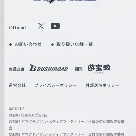
ュ
ヴ
ァ
ル
Official
X
Y
ツ
o
｜
お問い合わせ
取り扱い店舗一覧
u
W
T
e
u
i
b
商品企画：
開発：
ß
e
S
O
運営会社
プライバシーポリシー
外部送信ポリシー
c
f
h
f
w
i
a
©CIRCUS
c
©2007 VisualArt's/Key
r
i
©2007 ヤマグチノボル･メディアファクトリー／ゼロの使い魔製作委員
z
会
a
©2008 ヤマグチノボル･メディアファクトリー／ゼロの使い魔製作委員