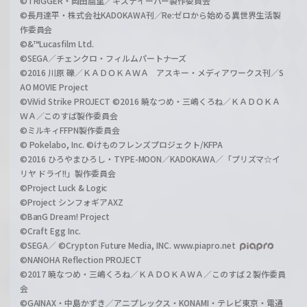
©TRIGGER・岡田麿里／キズナイーバー製作委員会
©長月達平・株式会社KADOKAWA刊／Re:ゼロから始める異世界生活製
作委員会
©&™Lucasfilm Ltd.
©SEGA／チェンクロ・フィルムパートナーズ
©2016 川原 礫／ＫＡＤＯＫＡＷＡ アスキー・メディアワークス刊／S
AO MOVIE Project
©ViVid Strike PROJECT ©2016 暁なつめ・三嶋くろね／ＫＡＤＯＫＡ
ＷＡ／このすば製作委員会
©ミルキィFFPN製作委員会
© Pokelabo, Inc. ©けものフレンズプロジェクト/KFPA
©2016 ひろやまひろし・TYPE-MOON／KADOKAWA／「プリズマ☆イ
リヤ ドライ!!」製作委員会
©Project Luck & Logic
©Project シンフォギアAXZ
©BanG Dream! Project
©Craft Egg Inc.
©SEGA／ ©Crypton Future Media, INC. www.piapro.net
©NANOHA Reflection PROJECT
©2017 暁なつめ・三嶋くろね／ＫＡＤＯＫＡＷＡ／このすば２製作委員
会
©GAINAX・中島かずき／アニプレックス・KONAMI・テレビ東京・電通