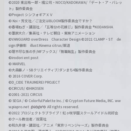
©2020 東出祐一郎・橘公司・NOCO/KADOKAWA/「デート・ア・バレッ
ト」製作委員会
©Project シンフォギアＸＶ
© Koi・芳文社／ご注文はBLOOM製作委員会ですか？
©春場ねぎ・講談社／「五等分の花嫁∬」製作委員会 ®KODANSHA
©葦原大介／集英社・テレビ朝日・東映アニメーション
©VANGUARD overDress Character Design ©2021 CLAMP・ST de
sign:伊藤彰 illust:Kinema citrus/獣道
©理不尽な孫の手/MFブックス/「無職転生」製作委員会
©irodori ent post
© MARVEL
©大森藤ノ・SBクリエイティブ/ダンまち4製作委員会
© 2016 COVER Corp.
©D_CIDE TRAUMEREI PROJECT
©CIRCUS/ ©HIKOSEN
©2001-2021 CIRCUS
© SEGA / © Colorful Palette Inc. / © Crypton Future Media, INC. ww
w.piapro.net
All rights reserved.
©2022 プロジェクトラブライブ！虹ヶ咲学園スクールアイドル同好会
©クール教信者／双葉社
©和久井健・講談社／アニメ「東京リベンジャーズ」製作委員会