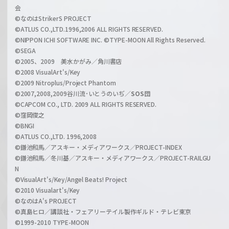
l
会
C
©なのはStrikerS PROJECT
h
©ATLUS CO.,LTD.1996,2006 ALL RIGHTS RESERVED.
a
©NIPPON ICHI SOFTWARE INC. ©TYPE-MOON All Rights Reserved.
n
©SEGA
©2005、2009 美水かがみ／角川書店
n
©2008 VisualArt's/Key
e
©2009 Nitroplus/Project Phantom
l
©2007,2008,2009谷川流･いとうのいぢ／
SOS団
©CAPCOM CO., LTD. 2009 ALL RIGHTS RESERVED.
©窪岡俊之
©BNGI
©ATLUS CO.,LTD. 1996,2008
©鎌池和馬／アスキー・メディアワークス／PROJECT-INDEX
©鎌池和馬／冬川基／アスキー・メディアワークス／PROJECT-RAILGU
N
©VisualArt's/Key/Angel Beats! Project
©2010 Visualart's/Key
©なのはA's PROJECT
©真島ヒロ／講談社・フェアリーテイル製作ギルド・テレビ東京
©1999-2010 TYPE-MOON