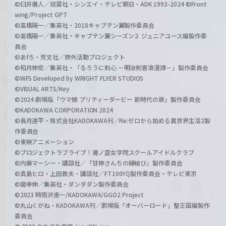
©臼井儀人／双葉社・シンエイ・テレビ朝日・ADK 1993-2024 ©Front
wing/Project GPT
©高橋陽一／集英社・2018キャプテン翼製作委員会
©高橋陽一／集英社・キャプテン翼シーズン２ ジュニアユース編製作委
員会
©あfろ・芳文社／野外活動プロジェクト
©和月伸宏／集英社・「るろうに剣心 －明治剣客浪漫譚－」製作委員会
©WFS Developed by WRIGHT FLYER STUDIOS
©VISUAL ARTS/Key
©2024 劇場版「ウマ娘 プリティーダービー 新時代の扉」製作委員会
©KADOKAWA CORPORATION 2024
©長月達平・株式会社KADOKAWA刊／Re:ゼロから始める異世界生活2製
作委員会
©東映アニメーション
©プロジェクトラブライブ！蓮ノ空女学院スクールアイドルクラブ
©内藤マーシー・講談社／「甘神さんちの縁結び」製作委員会
©真島ヒロ・上田敦夫・講談社／FT100YQ製作委員会・テレビ東京
©龍幸伸／集英社・ダンダダン製作委員会
©2023 時雨沢恵一/KADOKAWA/GGO2 Project
©丸山くがね・KADOKAWA刊／劇場版「オーバーロード」聖王国編製作
委員会