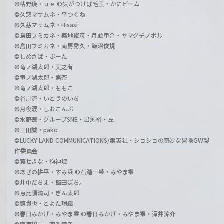
©枯野瑛・ｕｅ ©気がつけば毛玉・かにビーム
©久慈マサムネ・平つくね
©久慈マサムネ・Hisasi
©島田フミカネ・築地俊彦・月並甲介・ヤマグチノボル
©島田フミカネ・南房秀久・飯沼俊規
©しめさば・ぶーた
©竜ノ湖太郎・天之有
©竜ノ湖太郎・焦茶
©竜ノ湖太郎・ももこ
©谷川流・いとうのいぢ
©月夜涙・しおこんぶ
©水野良・グループSNE・出渕裕・左
©三田誠・pako
©LUCKY LAND COMMUNICATIONS/集英社・ジョジョの奇妙な冒険GW製
作委員会
©葵せきな・狗神煌
©あざの耕平・すみ兵 ©石踏一榮・みやま零
©井中だちま・飯田ぽち。
©恵比須清司・ぎん太郎
©鏡貴也・とよた瑣織
©春日みかげ・みやま零 ©春日みかげ・みやま零・深井涼介