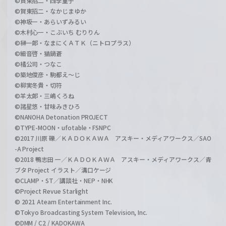
©賀東招二・四季童子
©賀東招二・なかじまゆか
©神坂一・あらいずみるい
©木村心一・こぶいち むりりん
©榊一郎・なまにくＡＴＫ（ニトロプラス）
©細音啓・猫鍋蒼
©橘公司・つなこ
©築地俊彦・駒都え～じ
©柳実冬貴・切符
©羊太郎・三嶋くろね
©諸星悠・甘味みきひろ
©NANOHA Detonation PROJECT
©TYPE-MOON・ufotable・FSNPC
©2017 川原 礫／ＫＡＤＯＫＡＷＡ アスキー・メディアワークス／SAO
-A Project
©2018 鴨志田 一／ＫＡＤＯＫＡＷＡ アスキー・メディアワークス／青
ブタ Project イラスト／溝口ケージ
©CLAMP・ST／講談社・NEP・NHK
©Project Revue Starlight
© 2021 Ateam Entertainment Inc.
©Tokyo Broadcasting System Television, Inc.
©DMM / C2 / KADOKAWA