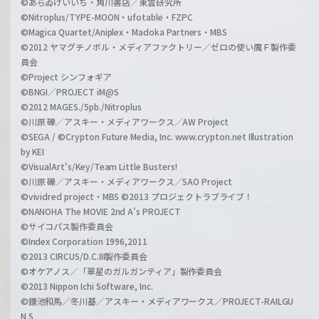
©あらゐけいいち・角川書店／東雲研究所
©Nitroplus/TYPE-MOON・ufotable・FZPC
©Magica Quartet/Aniplex・Madoka Partners・MBS
©2012 ヤマグチノボル・メディアファクトリー／ゼロの使い魔Ｆ製作委
員会
©Project シンフォギア
©BNGI／PROJECT iM@S
©2012 MAGES./5pb./Nitroplus
©川原 礫／アスキー・メディアワークス／AW Project
©SEGA / ©Crypton Future Media, Inc. www.crypton.net Illustration
by KEI
©VisualArt's/Key/Team Little Busters!
©川原 礫／アスキー・メディアワークス／SAO Project
©vividred project・MBS ©2013 プロジェクトラブライブ！
©NANOHA The MOVIE 2nd A's PROJECT
©サイコパス製作委員会
©Index Corporation 1996,2011
©2013 CIRCUS/D.C.III製作委員会
©オケアノス／「翠星のガルガンティア」製作委員会
©2013 Nippon Ichi Software, Inc.
©鎌池和馬／冬川基／アスキー・メディアワークス／PROJECT-RAILGU
N S