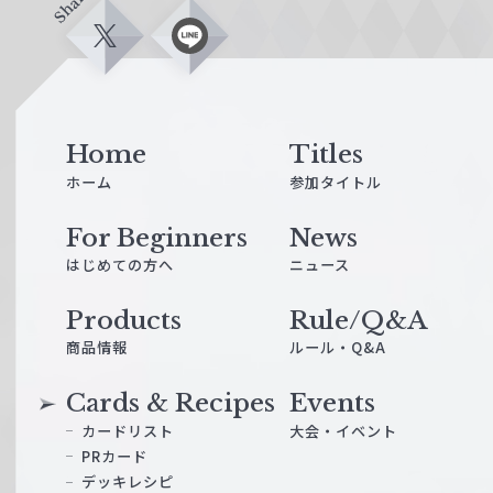
Share
X
L
i
n
e
Home
Titles
ホーム
参加タイトル
For Beginners
News
はじめての方へ
ニュース
Products
Rule/Q&A
商品情報
ルール・Q&A
Cards & Recipes
Events
カードリスト
大会・イベント
PRカード
デッキレシピ