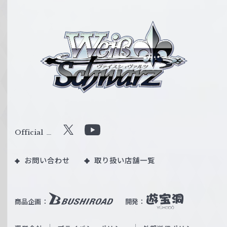
ヴ
ァ
イ
ス
シ
ュ
ヴ
ァ
ル
Official
X
Y
ツ
o
｜
お問い合わせ
取り扱い店舗一覧
u
W
T
e
u
i
b
商品企画：
開発：
ß
e
S
O