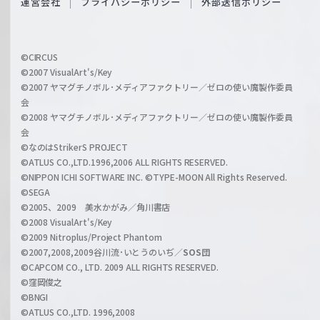
運営会社
プライバシーポリシー
外部送信ポリシー
c
f
h
f
w
i
a
©CIRCUS
c
©2007 VisualArt's/Key
r
i
©2007 ヤマグチノボル･メディアファクトリー／ゼロの使い魔製作委員
z
会
a
©2008 ヤマグチノボル･メディアファクトリー／ゼロの使い魔製作委員
l
会
C
©なのはStrikerS PROJECT
h
©ATLUS CO.,LTD.1996,2006 ALL RIGHTS RESERVED.
a
©NIPPON ICHI SOFTWARE INC. ©TYPE-MOON All Rights Reserved.
n
©SEGA
©2005、2009 美水かがみ／角川書店
n
©2008 VisualArt's/Key
e
©2009 Nitroplus/Project Phantom
l
©2007,2008,2009谷川流･いとうのいぢ／
SOS団
©CAPCOM CO., LTD. 2009 ALL RIGHTS RESERVED.
©窪岡俊之
©BNGI
©ATLUS CO.,LTD. 1996,2008