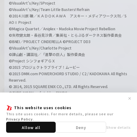
©VisualArt's/Key/SProject
©VisualArt's/Key/Team Little Busters! Refrain
©2014 川原 礫／ＫＡＤＯＫＡＷＡ アスキー・メディアワークス刊／S
AOⅡ Project
©Magica Quartet／Aniplex・Madoka Movie Project Rebellion
©矢吹健太朗・長谷見沙貴／集英社・とらぶるダークネス製作委員会
©BNEI／PROJECT CINDERELLA ©PROJECT DD3
©VisualArt's/Key/Charlotte Project
©諫山創・講談社／「進撃の巨人」製作委員会
©Project シンフォギアＧＸ
©2015 プロジェクトラブライブ！ムービー
©2015 DMM.com POWERCHORD STUDIO / C2 / KADOKAWA All Rights
Reserved.
© 2014, 2015 SQUARE ENIX CO., LTD. All Rights Reserved.
©TYPE-MOON・ufotable・FSNPC
✕
©2015 ひろやまひろし・TYPE-MOON／KADOKAWA／「プリズマ☆イ
リヤ ツヴァイ ヘルツ！」製作委員会
This website uses cookies
©2016 DMM.com POWERCHORD STUDIO / C2 / KADOKAWA All Rights
This site uses cookies. For more details, please see our
Reserved.
Privacy Policy
.
©赤塚不二夫／おそ松さん製作委員会
Allow all
Deny
Show details
©高橋留美子・小学館／NHK・NEP・ShoPro