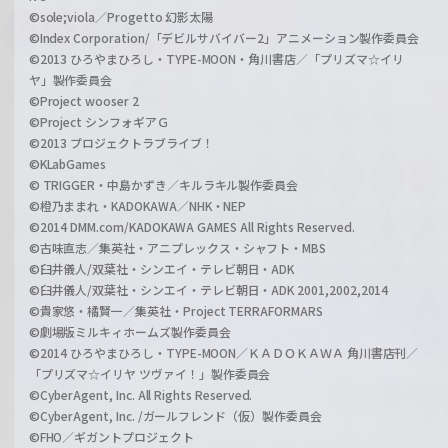
©sole;viola／Progetto 幻影太陽
©Index Corporation/「デビルサバイバー2」アニメーション製作委員会
©2013 ひろやまひろし・TYPE-MOON・角川書店／「プリズマ☆イリ
ヤ」製作委員会
©Project wooser 2
©Project シンフォギアＧ
©2013 プロジェクトラブライブ！
©KLabGames
© TRIGGER・中島かずき／キルラキル製作委員会
©橙乃ままれ・KADOKAWA／NHK・NEP
©2014 DMM.com/KADOKAWA GAMES All Rights Reserved.
©古味直志／集英社・アニプレックス・シャフト・MBS
©臼井儀人/双葉社・シンエイ・テレビ朝日・ADK
©臼井儀人/双葉社・シンエイ・テレビ朝日・ADK 2001,2002,2014
©貴家悠・橘賢一／集英社・Project TERRAFORMARS
©劇場版ミルキィホームズ製作委員会
©2014 ひろやまひろし・TYPE-MOON／ＫＡＤＯＫＡＷＡ 角川書店刊／
「プリズマ☆イリヤ ツヴァイ！」製作委員会
©CyberAgent, Inc. All Rights Reserved.
©CyberAgent, Inc. /ガールフレンド（仮）製作委員会
©FHO／ギガントプロジェクト