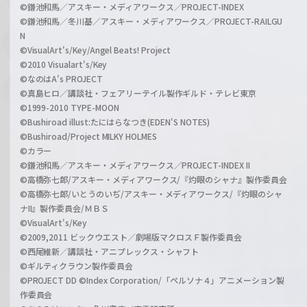
©鎌池和馬／アスキー・メディアワークス／PROJECT-INDEX
©鎌池和馬／冬川基／アスキー・メディアワークス／PROJECT-RAILGU
N
©VisualArt's/Key/Angel Beats! Project
©2010 Visualart's/Key
©なのはA's PROJECT
©真島ヒロ／講談社・フェアリーテイル製作ギルド・テレビ東京
©1999-2010 TYPE-MOON
©Bushiroad illust:たにはらなつき(EDEN'S NOTES)
©Bushiroad/Project MILKY HOLMES
©カラー
©鎌池和馬／アスキー・メディアワークス／PROJECT-INDEX II
©高橋弥七郎/アスキー・メディアワークス/『灼眼のシャナ』製作委員会
©高橋弥七郎/いとうのいぢ/アスキー・メディアワークス/『灼眼のシャ
ナII』製作委員会/ＭＢＳ
©VisualArt's/Key
©2009,2011 ビックウエスト／劇場版マクロスＦ製作委員会
©西尾維新／講談社・アニプレックス・シャフト
©ギルティクラウン製作委員会
©PROJECT DD ©Index Corporation/「ペルソナ４」アニメーション製
作委員会