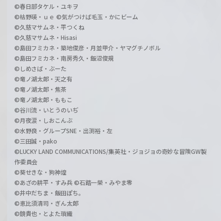
©春日部タケル・ユキヲ
©枯野瑛・ｕｅ ©気がつけば毛玉・かにビーム
©久慈マサムネ・平つくね
©久慈マサムネ・Hisasi
©島田フミカネ・築地俊彦・月並甲介・ヤマグチノボル
©島田フミカネ・南房秀久・飯沼俊規
©しめさば・ぶーた
©竜ノ湖太郎・天之有
©竜ノ湖太郎・焦茶
©竜ノ湖太郎・ももこ
©谷川流・いとうのいぢ
©月夜涙・しおこんぶ
©水野良・グループSNE・出渕裕・左
©三田誠・pako
©LUCKY LAND COMMUNICATIONS/集英社・ジョジョの奇妙な冒険GW製
作委員会
©葵せきな・狗神煌
©あざの耕平・すみ兵 ©石踏一榮・みやま零
©井中だちま・飯田ぽち。
©恵比須清司・ぎん太郎
©鏡貴也・とよた瑣織