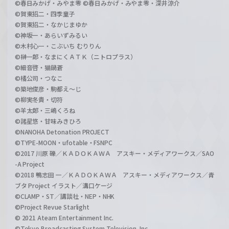
©春日みかげ・みやま零 ©春日みかげ・みやま零・深井涼介
©賀東招二・四季童子
©賀東招二・なかじまゆか
©神坂一・あらいずみるい
©木村心一・こぶいち むりりん
©榊一郎・なまにくＡＴＫ（ニトロプラス）
©細音啓・猫鍋蒼
©橘公司・つなこ
©築地俊彦・駒都え～じ
©柳実冬貴・切符
©羊太郎・三嶋くろね
©諸星悠・甘味みきひろ
©NANOHA Detonation PROJECT
©TYPE-MOON・ufotable・FSNPC
©2017 川原 礫／ＫＡＤＯＫＡＷＡ アスキー・メディアワークス／SAO
-A Project
©2018 鴨志田 一／ＫＡＤＯＫＡＷＡ アスキー・メディアワークス／青
ブタ Project イラスト／溝口ケージ
©CLAMP・ST／講談社・NEP・NHK
©Project Revue Starlight
© 2021 Ateam Entertainment Inc.
©Tokyo Broadcasting System Television, Inc.