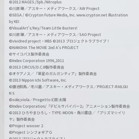
©2012 MAGES./5pb./Nitroplus
©川原 礫／アスキー・メディアワークス／AW Project
©SEGA / ©Crypton Future Media, Inc. www.crypton.net Illustration
by KEI
©VisualArt's/Key/Team Little Busters!
©川原 礫／アスキー・メディアワークス／SAO Project
©vividred project・MBS ©2013 プロジェクトラブライブ！
©NANOHA The MOVIE 2nd A's PROJECT
©サイコパス製作委員会
©Index Corporation 1996,2011
©2013 CIRCUS/D.C.III製作委員会
©オケアノス／「翠星のガルガンティア」製作委員会
©2013 Nippon Ichi Software, Inc.
©鎌池和馬／冬川基／アスキー・メディアワークス／PROJECT-RAILGU
N S
©sole;viola／Progetto 幻影太陽
©Index Corporation/「デビルサバイバー2」アニメーション製作委員会
©2013 ひろやまひろし・TYPE-MOON・角川書店／「プリズマ☆イリ
ヤ」製作委員会
©Project wooser 2
©Project シンフォギアＧ
©2013 プロジェクトラブライブ！