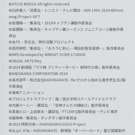
©ATLUS ©SEGA All rights reserved.
©臼井儀人／双葉社・シンエイ・テレビ朝日・ADK 1993-2024 ©Front
wing/Project GPT
©高橋陽一／集英社・2018キャプテン翼製作委員会
©高橋陽一／集英社・キャプテン翼シーズン２ ジュニアユース編製作委
員会
©あfろ・芳文社／野外活動プロジェクト
©和月伸宏／集英社・「るろうに剣心 －明治剣客浪漫譚－」製作委員会
©WFS Developed by WRIGHT FLYER STUDIOS
©VISUAL ARTS/Key
©2024 劇場版「ウマ娘 プリティーダービー 新時代の扉」製作委員会
©KADOKAWA CORPORATION 2024
©長月達平・株式会社KADOKAWA刊／Re:ゼロから始める異世界生活2製
作委員会
©東映アニメーション
©プロジェクトラブライブ！蓮ノ空女学院スクールアイドルクラブ
©内藤マーシー・講談社／「甘神さんちの縁結び」製作委員会
©真島ヒロ・上田敦夫・講談社／FT100YQ製作委員会・テレビ東京
©龍幸伸／集英社・ダンダダン製作委員会
©2023 時雨沢恵一/KADOKAWA/GGO2 Project
©丸山くがね・KADOKAWA刊／劇場版「オーバーロード」聖王国編製作