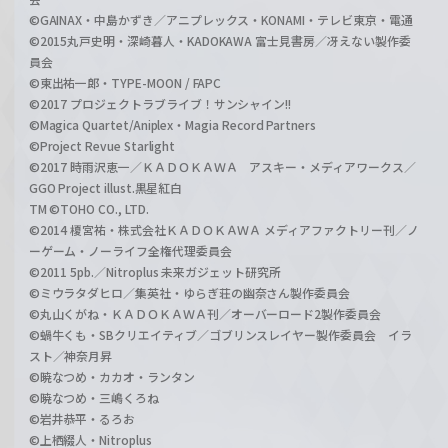
©GAINAX・中島かずき／アニプレックス・KONAMI・テレビ東京・電通
©2015丸戸史明・深崎暮人・KADOKAWA 富士見書房／冴えない製作委
員会
©東出祐一郎・TYPE-MOON / FAPC
©2017 プロジェクトラブライブ！サンシャイン!!
©Magica Quartet/Aniplex・Magia Record Partners
©Project Revue Starlight
©2017 時雨沢恵一／ＫＡＤＯＫＡＷＡ アスキー・メディアワークス／
GGO Project illust.黒星紅白
TM ©TOHO CO., LTD.
©2014 榎宮祐・株式会社ＫＡＤＯＫＡＷＡ メディアファクトリー刊／ノ
ーゲーム・ノーライフ全権代理委員会
©2011 5pb.／Nitroplus 未来ガジェット研究所
©ミウラタダヒロ／集英社・ゆらぎ荘の幽奈さん製作委員会
©丸山くがね・ＫＡＤＯＫＡＷＡ刊／オーバーロード2製作委員会
©蝸牛くも・SBクリエイティブ／ゴブリンスレイヤー製作委員会 イラ
スト／神奈月昇
©暁なつめ・カカオ・ランタン
©暁なつめ・三嶋くろね
©岩井恭平・るろお
©上栖綴人・Nitroplus