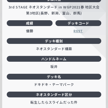
w
3rd STAGE ネオスタンダード in WGP2021春 地区大会
a
第3地区(長野、新潟、富山、群馬)
r
成績
デッキコード
z
優勝
R69T
デッキ種別
ネオスタンダード構築
ハンドルネーム
坂井
デッキ名
ドキドキ・テーマパーク
ネオスタンダード区分
転生したらスライムだった件