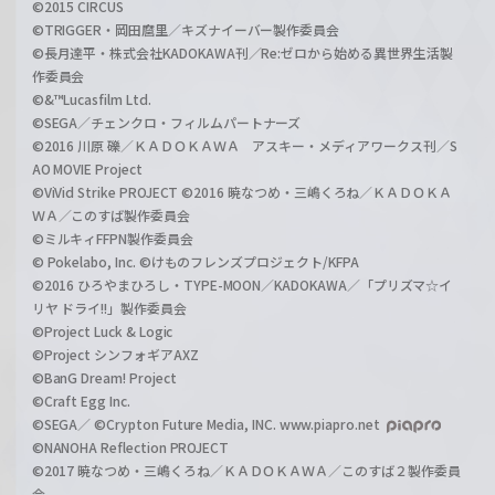
©2015 CIRCUS
©TRIGGER・岡田麿里／キズナイーバー製作委員会
©長月達平・株式会社KADOKAWA刊／Re:ゼロから始める異世界生活製
作委員会
©&™Lucasfilm Ltd.
©SEGA／チェンクロ・フィルムパートナーズ
©2016 川原 礫／ＫＡＤＯＫＡＷＡ アスキー・メディアワークス刊／S
AO MOVIE Project
©ViVid Strike PROJECT ©2016 暁なつめ・三嶋くろね／ＫＡＤＯＫＡ
ＷＡ／このすば製作委員会
©ミルキィFFPN製作委員会
© Pokelabo, Inc. ©けものフレンズプロジェクト/KFPA
©2016 ひろやまひろし・TYPE-MOON／KADOKAWA／「プリズマ☆イ
リヤ ドライ!!」製作委員会
©Project Luck & Logic
©Project シンフォギアAXZ
©BanG Dream! Project
©Craft Egg Inc.
©SEGA／ ©Crypton Future Media, INC. www.piapro.net
©NANOHA Reflection PROJECT
©2017 暁なつめ・三嶋くろね／ＫＡＤＯＫＡＷＡ／このすば２製作委員
会