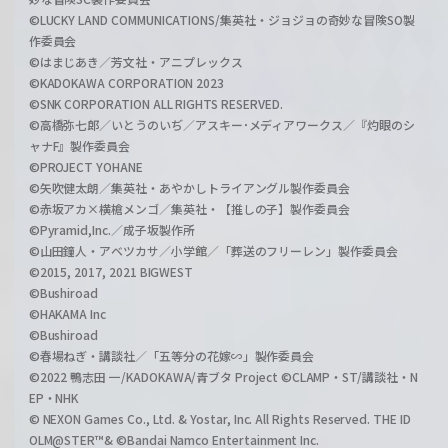
©LUCKY LAND COMMUNICATIONS/集英社・ジョジョの奇妙な冒険SO製
作委員会
©はまじあき／芳文社・アニプレックス
©KADOKAWA CORPORATION 2023
©SNK CORPORATION ALL RIGHTS RESERVED.
©高橋弥七郎／いとうのいぢ／アスキー･メディアワークス／『灼眼のシ
ャナF』製作委員会
©PROJECT YOHANE
©矢吹健太朗／集英社・あやかしトライアングル製作委員会
©赤坂アカ×横槍メンゴ／集英社・【推しの子】製作委員会
©Pyramid,Inc.／成子坂製作所
©山田鐘人・アベツカサ／小学館／「葬送のフリーレン」製作委員会
©2015, 2017, 2021 BIGWEST
©Bushiroad
©HAKAMA Inc
©Bushiroad
©春場ねぎ・講談社／「五等分の花嫁∽」製作委員会
©2022 鴨志田 一/KADOKAWA/青ブタ Project ©CLAMP・ST/講談社・N
EP・NHK
© NEXON Games Co., Ltd. & Yostar, Inc. All Rights Reserved. THE ID
OLM@STER™& ©Bandai Namco Entertainment Inc.