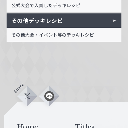
公式大会で入賞したデッキレシピ
その他デッキレシピ
その他大会・イベント等のデッキレシピ
Share
X
L
i
n
e
Home
Titles