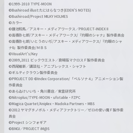
©1999-2010 TYPE-MOON
©Bushiroad illust:たにはらなつき(EDEN'S NOTES)
©Bushiroad/Project MILKY HOLMES
©カラー
©鎌池和馬／アスキー・メディアワークス／PROJECT-INDEX II
©高橋弥七郎/アスキー・メディアワークス/『灼眼のシャナ』製作委員会
©高橋弥七郎/いとうのいぢ/アスキー・メディアワークス/『灼眼のシャ
ナII』製作委員会/ＭＢＳ
©VisualArt's/Key
©2009,2011 ビックウエスト／劇場版マクロスＦ製作委員会
©西尾維新／講談社・アニプレックス・シャフト
©ギルティクラウン製作委員会
©PROJECT DD ©Index Corporation/「ペルソナ４」アニメーション製
作委員会
©あらゐけいいち・角川書店／東雲研究所
©Nitroplus/TYPE-MOON・ufotable・FZPC
©Magica Quartet/Aniplex・Madoka Partners・MBS
©2012 ヤマグチノボル・メディアファクトリー／ゼロの使い魔Ｆ製作委
員会
©Project シンフォギア
©BNGI／PROJECT iM@S