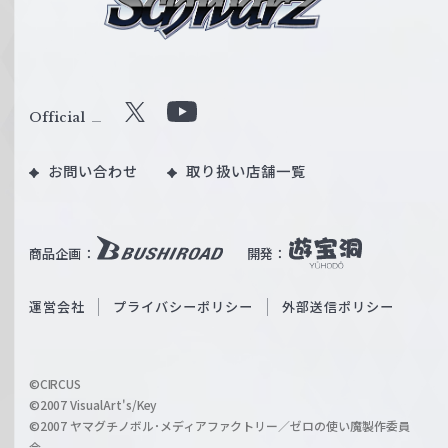
シ
ュ
ヴ
ァ
ル
Official
X
Y
ツ
o
｜
お問い合わせ
取り扱い店舗一覧
u
W
T
e
u
i
b
商品企画：
開発：
ß
e
S
O
運営会社
プライバシーポリシー
外部送信ポリシー
c
f
h
f
w
i
a
©CIRCUS
c
©2007 VisualArt's/Key
r
i
©2007 ヤマグチノボル･メディアファクトリー／ゼロの使い魔製作委員
z
会