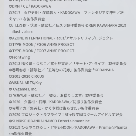
©DMM / C2 / KADOKAWA
©2017 丸戸史明・深崎暮人・KADOKAWA ファンタジア文庫刊／冴
えない♭な製作委員会
©川上泰樹・伏瀬・講談社／転スラ製作委員会 ©REKI KAWAHARA 2019
illust：abec
©AZONE INTERNATIONAL・acus/アサルトリリィプロジェクト
©TYPE-MOON / FGO6 ANIME PROJECT
©TYPE-MOON / FGO7 ANIME PROJECT
©Frontwing
©2013 橘公司・つなこ／富士見書房／「デート･ア･ライブ」製作委員会
©春場ねぎ・講談社／「五等分の花嫁」製作委員会 ®KODANSHA
©2001-2020 CIRCUS
©VISUAL ARTS/Key
© Cygames, Inc.
© 宮島礼吏・講談社／「彼女、お借りします」製作委員会
©2020 夕蜜柑・狐印／KADOKAWA／防振り製作委員会
©赤坂アカ／集英社・かぐや様は告らせたい製作委員会
©2020 プロジェクトラブライブ！虹ヶ咲学園スクールアイドル同好会
©SUNRISE ©BANDAI NAMCO Entertainment Inc.
©2019 ひろやまひろし・TYPE-MOON／KADOKAWA／Prisma☆Phanta
sm製作委員会