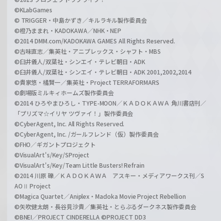
©KLabGames
© TRIGGER・中島かずき／キルラキル製作委員会
©橙乃ままれ・KADOKAWA／NHK・NEP
©2014 DMM.com/KADOKAWA GAMES All Rights Reserved.
©古味直志／集英社・アニプレックス・シャフト・MBS
©臼井儀人/双葉社・シンエイ・テレビ朝日・ADK
©臼井儀人/双葉社・シンエイ・テレビ朝日・ADK 2001,2002,2014
©貴家悠・橘賢一／集英社・Project TERRAFORMARS
©劇場版ミルキィホームズ製作委員会
©2014 ひろやまひろし・TYPE-MOON／ＫＡＤＯＫＡＷＡ 角川書店刊／
「プリズマ☆イリヤ ツヴァイ！」製作委員会
©CyberAgent, Inc. All Rights Reserved.
©CyberAgent, Inc. /ガールフレンド（仮）製作委員会
©FHO／ギガントプロジェクト
©VisualArt's/Key/SProject
©VisualArt's/Key/Team Little Busters! Refrain
©2014 川原 礫／ＫＡＤＯＫＡＷＡ アスキー・メディアワークス刊／S
AOⅡ Project
©Magica Quartet／Aniplex・Madoka Movie Project Rebellion
©矢吹健太朗・長谷見沙貴／集英社・とらぶるダークネス製作委員会
©BNEI／PROJECT CINDERELLA ©PROJECT DD3