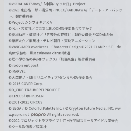
©VISUAL ARTS/Key/「神様になった日」Project
©2020 東出祐一郎・橘公司・NOCO/KADOKAWA/「デート・ア・バレッ
ト」製作委員会
©Project シンフォギアＸＶ
© Koi・芳文社／ご注文はBLOOM製作委員会ですか？
©春場ねぎ・講談社／「五等分の花嫁∬」製作委員会 ®KODANSHA
©葦原大介／集英社・テレビ朝日・東映アニメーション
©VANGUARD overDress Character Design ©2021 CLAMP・ST de
sign:伊藤彰 illust:Kinema citrus/獣道
©理不尽な孫の手/MFブックス/「無職転生」製作委員会
©irodori ent post
© MARVEL
©大森藤ノ・SBクリエイティブ/ダンまち4製作委員会
© 2016 COVER Corp.
©D_CIDE TRAUMEREI PROJECT
©CIRCUS/ ©HIKOSEN
©2001-2021 CIRCUS
© SEGA / © Colorful Palette Inc. / © Crypton Future Media, INC. ww
w.piapro.net
All rights reserved.
©2022 プロジェクトラブライブ！虹ヶ咲学園スクールアイドル同好会
©クール教信者／双葉社