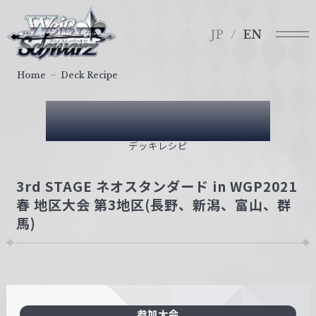
メ
ヴ
ニ
ァ
JP
EN
ュ
イ
ー
ス
Home
Deck Recipe
シ
ュ
Deck Recipe
ヴ
ァ
デッキレシピ
ル
ツ
3rd STAGE ネオスタンダード in WGP2021
｜
春 地区大会 第3地区(長野、新潟、富山、群
W
馬)
e
i
ß
S
c
参加大会
h