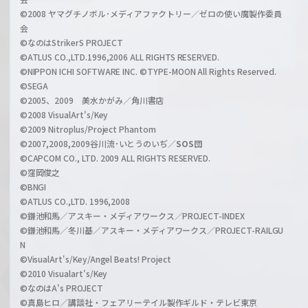
a
©2008 ヤマグチノボル･メディアファクトリー／ゼロの使い魔製作委員
l
会
C
©なのはStrikerS PROJECT
h
©ATLUS CO.,LTD.1996,2006 ALL RIGHTS RESERVED.
a
©NIPPON ICHI SOFTWARE INC. ©TYPE-MOON All Rights Reserved.
n
©SEGA
©2005、2009 美水かがみ／角川書店
n
©2008 VisualArt's/Key
e
©2009 Nitroplus/Project Phantom
l
©2007,2008,2009谷川流･いとうのいぢ／
SOS団
©CAPCOM CO., LTD. 2009 ALL RIGHTS RESERVED.
©窪岡俊之
©BNGI
©ATLUS CO.,LTD. 1996,2008
©鎌池和馬／アスキー・メディアワークス／PROJECT-INDEX
©鎌池和馬／冬川基／アスキー・メディアワークス／PROJECT-RAILGU
N
©VisualArt's/Key/Angel Beats! Project
©2010 Visualart's/Key
©なのはA's PROJECT
©真島ヒロ／講談社・フェアリーテイル製作ギルド・テレビ東京