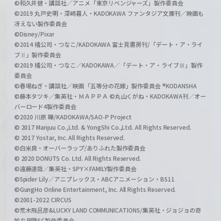
©和久井健・講談社／アニメ「東京リベンジャーズ」製作委員会
©2019 丸戸史明・深崎暮人・KADOKAWA ファンタジア文庫刊／映画も
冴えない製作委員会
©Disney/Pixar
©2014 橘公司・つなこ/KADOKAWA 富士見書房刊/「デート・ア・ライ
ブⅡ」製作委員会
©2019 橘公司・つなこ／KADOKAWA／「デート・ア・ライブⅢ」製作
委員会
©春場ねぎ・講談社／映画「五等分の花嫁」製作委員会 ®KODANSHA
©藤本タツキ／集英社・ＭＡＰＰＡ ©丸山くがね・KADOKAWA刊／オー
バーロード4製作委員会
©2020 川原 礫/KADOKAWA/SAO-P Project
© 2017 Manjuu Co.,Ltd. & YongShi Co.,Ltd. All Rights Reserved.
© 2017 Yostar, Inc. All Rights Reserved.
©白米良・オーバーラップ/ありふれた製作委員会
© 2020 DONUTS Co. Ltd. All Rights Reserved.
©遠藤達哉／集英社・SPY×FAMILY製作委員会
©Spider Lily／アニプレックス・ABCアニメーション・BS11
©GungHo Online Entertainment, Inc. All Rights Reserved.
©2001-2022 CIRCUS
©荒木飛呂彦&LUCKY LAND COMMUNICATIONS/集英社・ジョジョの奇
妙な冒険SC製作委員会