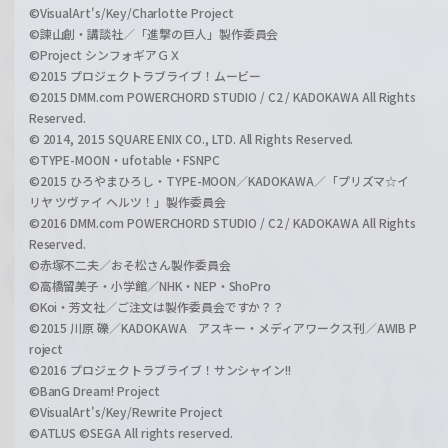
©VisualArt's/Key/Charlotte Project
©諫山創・講談社／「進撃の巨人」製作委員会
©Project シンフォギアＧＸ
©2015 プロジェクトラブライブ！ムービー
©2015 DMM.com POWERCHORD STUDIO / C2 / KADOKAWA All Rights
Reserved.
© 2014, 2015 SQUARE ENIX CO., LTD. All Rights Reserved.
©TYPE-MOON・ufotable・FSNPC
©2015 ひろやまひろし・TYPE-MOON／KADOKAWA／「プリズマ☆イ
リヤ ツヴァイ ヘルツ！」製作委員会
©2016 DMM.com POWERCHORD STUDIO / C2 / KADOKAWA All Rights
Reserved.
©赤塚不二夫／おそ松さん製作委員会
©高橋留美子・小学館／NHK・NEP・ShoPro
©Koi・芳文社／ご注文は製作委員会ですか？？
©2015 川原 礫／KADOKAWA アスキー・メディアワークス刊／AWIB P
roject
©2016 プロジェクトラブライブ！サンシャイン!!
©BanG Dream! Project
©VisualArt's/Key/Rewrite Project
©ATLUS ©SEGA All rights reserved.